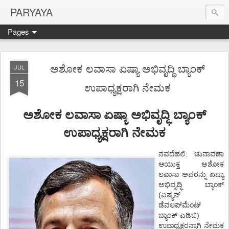
PARYAYA
Pages
ಅಶೋಕ ಲವಾಸಾ ಏಷ್ಯಾ ಅಭಿವೃದ್ಧಿ ಬ್ಯಾಂಕ್
JUL
15
ಉಪಾಧ್ಯಕ್ಷರಾಗಿ ನೇಮಕ
ಅಶೋಕ ಲವಾಸಾ ಏಷ್ಯಾ
ಅಭಿವೃದ್ಧಿ
ಬ್ಯಾಂಕ್
ಉಪಾಧ್ಯಕ್ಷರಾಗಿ
ನೇಮಕ
ನವದೆಹಲಿ
:
ಚುನಾವಣಾ
ಆಯುಕ್ತ
ಅಶೋಕ
ಲವಾಸಾ
ಅವರನ್ನು
ಏಷ್ಯಾ
ಅಭಿವೃದ್ಧಿ
ಬ್ಯಾಂಕ್
(
ಏಷ್ಯನ್
ಡೆವಲಪ್
ಮೆಂಟ್
-
)
ಬ್ಯಾಂಕ್
ಎಡಿಬಿ
ಉಪಾಧ್ಯಕ್ಷರನ್ನಾಗಿ
ನೇಮಕ