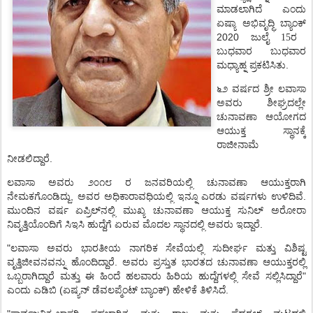
ಮಾಡಲಾಗಿದೆ
ಎಂದು
ಏಷ್ಯಾ
ಅಭಿವೃದ್ಧಿ
ಬ್ಯಾಂಕ್
2020
ಜುಲೈ 15ರ
ಬುಧವಾರ
ಬುಧವಾರ
.
ಮಧ್ಯಾಹ್ನ
ಪ್ರಕಟಿಸಿತು
೬೨
ವರ್ಷದ
ಶ್ರೀ
ಲವಾಸಾ
ಅವರು
ಶೀಘ್ರದಲ್ಲೇ
ಚುನಾವಣಾ
ಆಯೋಗದ
ಆಯುಕ್ತ
ಸ್ಥಾನಕ್ಕೆ
ರಾಜೀನಾಮೆ
.
ನೀಡಲಿದ್ದಾರೆ
ಲವಾಸಾ
ಅವರು
೨೦೧೮
ರ
ಜನವರಿಯಲ್ಲಿ
ಚುನಾವಣಾ
ಆಯುಕ್ತರಾಗಿ
,
.
ನೇಮಕಗೊಂಡಿದ್ದು
ಅವರ
ಅಧಿಕಾರಾವಧಿಯಲ್ಲಿ
ಇನ್ನೂ
ಎರಡು
ವರ್ಷಗಳು
ಉಳಿದಿವೆ
ಮುಂದಿನ
ವರ್ಷ
ಏಪ್ರಿಲ್
ನಲ್ಲಿ
ಮುಖ್ಯ
ಚುನಾವಣಾ
ಆಯುಕ್ತ
ಸುನಿಲ್
ಅರೋರಾ
.
ನಿವೃತ್ತಿಯೊಂದಿಗೆ
ಸಿಇಸಿ
ಹುದ್ದೆಗೆ
ಏರುವ
ಮೊದಲ
ಸ್ಥಾನದಲ್ಲಿ
ಅವರು
ಇದ್ದಾರೆ
"
ಲವಾಸಾ
ಅವರು
ಭಾರತೀಯ
ನಾಗರಿಕ
ಸೇವೆಯಲ್ಲಿ
ಸುದೀರ್ಘ
ಮತ್ತು
ವಿಶಿಷ್ಟ
.
ವೃತ್ತಿಜೀವನವನ್ನು
ಹೊಂದಿದ್ದಾರೆ
ಅವರು
ಪ್ರಸ್ತುತ
ಭಾರತದ
ಚುನಾವಣಾ
ಆಯುಕ್ತರಲ್ಲಿ
"
ಒಬ್ಬರಾಗಿದ್ದಾರೆ
ಮತ್ತು
ಈ
ಹಿಂದೆ
ಹಲವಾರು
ಹಿರಿಯ
ಹುದ್ದೆಗಳಲ್ಲಿ
ಸೇವೆ
ಸಲ್ಲಿಸಿದ್ದಾರೆ
(
)
.
ಎಂದು
ಎಡಿಬಿ
ಏಷ್ಯನ್
ಡೆವಲಪ್ಮೆಂಟ್
ಬ್ಯಾಂಕ್
ಹೇಳಿಕೆ
ತಿಳಿಸಿದೆ