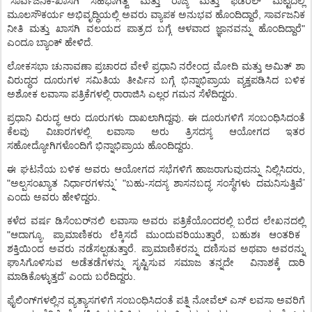
"
-
ಸಾರ್ವಜನಿಕ
ಖಾಸಗಿ
ಸಹಭಾಗಿತ್ವ
ಮತ್ತು
ರಾಜ್ಯ
ಮತ್ತು
ಫೆಡರಲ್
ಮಟ್ಟದಲ್ಲಿ
,
ಮೂಲಸೌಕರ್ಯ
ಅಭಿವೃದ್ಧಿಯಲ್ಲಿ
ಅವರು
ವ್ಯಾಪಕ
ಅನುಭವ
ಹೊಂದಿದ್ದಾರೆ
ಸಾರ್ವಜನಿಕ
"
ನೀತಿ
ಮತ್ತು
ಖಾಸಗಿ
ವಲಯದ
ಪಾತ್ರದ
ಬಗ್ಗೆ
ಆಳವಾದ
ಜ್ಞಾನವನ್ನು
ಹೊಂದಿದ್ದಾರೆ
.
ಎಂದೂ
ಬ್ಯಾಂಕ್
ಹೇಳಿದೆ
ಲೋಕಸಭಾ
ಚುನಾವಣಾ
ಪ್ರಚಾರದ
ವೇಳೆ
ಪ್ರಧಾನಿ
ನರೇಂದ್ರ
ಮೋದಿ
ಮತ್ತು
ಅಮಿತ್
ಶಾ
ವಿರುದ್ಧದ
ದೂರುಗಳ
ಸಮಿತಿಯ
ತೀರ್ಪಿನ
ಬಗ್ಗೆ
ಭಿನ್ನಾಭಿಪ್ರಾಯ
ವ್ಯಕ್ತಪಡಿಸಿದ
ಬಳಿಕ
.
ಅಶೋಕ
ಲವಾಸಾ
ಪತ್ರಿಕೆಗಳಲ್ಲಿ
ರಾರಾಜಿಸಿ
ಎಲ್ಲರ
ಗಮನ
ಸೆಳೆದಿದ್ದರು
.
ಪ್ರಧಾನಿ
ವಿರುದ್ಧ
ಆರು
ದೂರುಗಳು
ದಾಖಲಾಗಿದ್ದವು
ಈ
ದೂರುಗಳಿಗೆ
ಸಂಬಂಧಿಸಿದಂತೆ
ಕೆಲವು
ವಿಚಾರಗಳಲ್ಲಿ
ಲವಾಸಾ
ಅರು
ತ್ರಿಸದಸ್ಯ
ಆಯೋಗದ
ಇತರ
.
ಸಹೋದ್ಯೋಗಿಗಳೊಂದಿಗೆ
ಭಿನ್ನಾಭಿಪ್ರಾಯ
ಹೊಂದಿದ್ದರು
,
ಈ
ಘಟನೆಯ
ಬಳಿಕ
ಅವರು
ಆಯೋಗದ
ಸಭೆಗಳಿಗೆ
ಹಾಜರಾಗುವುದನ್ನು
ನಿಲ್ಲಿಸಿದರು
’
’
"
"
-
ಅಲ್ಪಸಂಖ್ಯಾತ
ನಿರ್ಧಾರಗಳನ್ನು
ಬಹು
ಸದಸ್ಯ
ಶಾಸನಬದ್ಧ
ಸಂಸ್ಥೆಗಳು
ದಮನಿಸುತ್ತಿವೆ
.
ಎಂದು
ಅವರು
ಹೇಳಿದ್ದರು
ಕಳೆದ
ವರ್ಷ
ಡಿಸೆಂಬರ್
ನಲಿ
ಲವಾಸಾ
ಅವರು
ಪತ್ರಿಕೆಯೊಂದರಲ್ಲಿ
ಬರೆದ
ಲೇಖನದಲ್ಲಿ
"
,
,
ಆದಾಗ್ಯೂ
ಪ್ರಾಮಾಣಿಕರು
ಲೆಕ್ಕಿಸದೆ
ಮುಂದುವರಿಯುತ್ತಾರೆ
ಬಹುಶಃ
ಆಂತರಿಕ
.
ಶಕ್ತಿಯಿಂದ
ಅವರು
ನಡೆಸಲ್ಪಡುತ್ತಾರೆ
ಪ್ರಾಮಾಣಿಕರನ್ನು
ದಣಿಸುವ
ಅಥವಾ
ಅವರನ್ನು
ಘಾಸಿಗೊಳಿಸುವ
ಅಡೆತಡೆಗಳನ್ನು
ಸೃಷ್ಟಿಸುವ
ಸಮಾಜ
ತನ್ನದೇ
ವಿನಾಶಕ್ಕೆ
ದಾರಿ
’
.
ಮಾಡಿಕೊಳ್ಳುತ್ತದೆ
ಎಂದು
ಬರೆದಿದ್ದರು
ಫೈಲಿಂಗ್
ಗಳಲ್ಲಿನ
ವ್ಯತ್ಯಾಸಗಳಿಗೆ
ಸಂಬಂಧಿಸಿದಂತೆ
ಪತ್ನಿ
ನೋವೆಲ್
ಎಸ್
ಲವಸಾ
ಅವರಿಗೆ