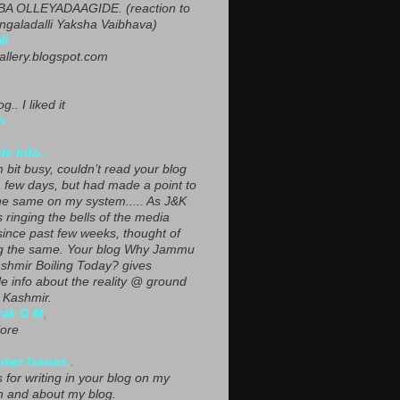
A OLLEYADAAGIDE. (reaction to
ngaladalli Yaksha Vaibhava)
NI
gallery.blogspot.com
g.. I liked it
h
le Info..
 bit busy, couldn’t read your blog
a few days, but had made a point to
he same on my system..... As J&K
s ringing the bells of the media
since past few weeks, thought of
g the same. Your blog Why Jammu
shmir Boiling Today? gives
le info about the reality @ ground
n Kashmir.
yak G M
,
ore
mer Issues.
.
 for writing in your blog on my
n and about my blog.