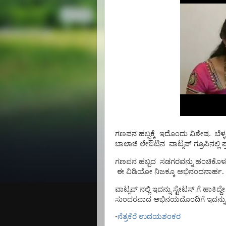
ಗಣಪನ ಹಬ್ಬಕ್ಕೆ
ಇದೊಂದು ವಿಶೇಷ.
ಬೆಳ
ಬಾಲಾಜಿ ಲೇಔಟಿನ
ವಾಟ್ಸಪ್ ಗ್ರೂಪಿನಲ್ಲ
ಗಣಪನ ಹಬ್ಬದ
ಸಡಗರವನ್ನು ಹಂಚಿಕೊಳ್ಳ
ಈ ವಿಡಿಯೋ ನಿಜಕ್ಕೂ ಅಭಿನಂದನಾರ್ಹ.
ವಾಟ್ಸಪ್ ನಲ್ಲಿ ಇದನ್ನು ಸ್ಟೇಟಸ್ ಗೆ ಹಾಕಿದ
ಸುಂದರವಾದ ಅಭಿನಯದೊಂದಿಗೆ
ಇದನ್
-
ನೆತ್ರಕೆರೆ ಉದಯಶಂಕರ