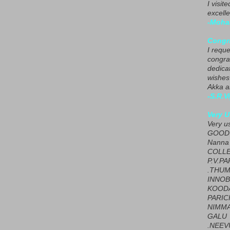
I visit
excelle
-Moha
Congra
I requ
congrat
dedica
wishes
Akka a
-S.R.V
Very U
Very u
GOOD 
Nanna
COLL
P.V.P
.THUM
INNOB
KOOD
PARIC
NIMMA
GALU
.NEEV