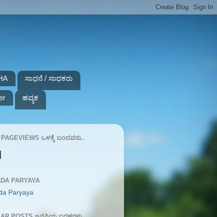
HA
ಸಾಧನೆ / ಸಾಧಕರು
er
ಹವ್ಯಕ
PAGEVIEWS ಒಳಕ್ಕೆ ಬಂದವರು..
N
DA PARYAYA
da Paryaya
AR POSTS ಜನಪ್ರಿಯ ಬರಹಗಳು