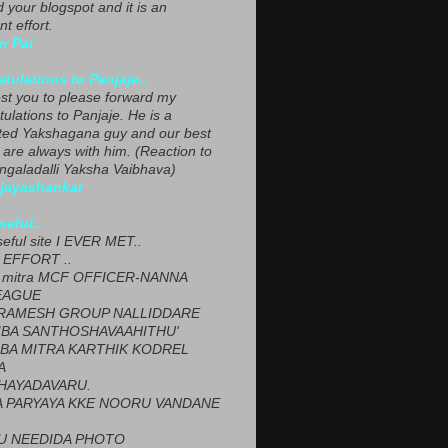
ed your blogspot and it is an
nt effort.
n Pai
tulations to Panjaje..
est you to please forward my
ulations to Panjaje. He is a
ted Yakshagana guy and our best
 are always with him. (Reaction to
ngaladalli Yaksha Vaibhava)
ijayashankar
seful..
seful site I EVER MET..
EFFORT ..
 mitra MCF OFFICER-NANNA
EAGUE
ARAMESH GROUP NALLIDDARE
BA SANTHOSHAVAAHITHU'
BA MITRA KARTHIK KODREL
A
HAYADAVARU.
 PARYAYA KKE NOORU VANDANE
U NEEDIDA PHOTO