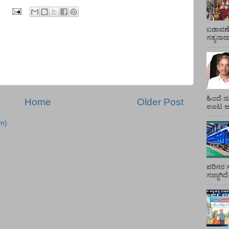
ಬಡಾವಣೆ
ಸತ್ಯನಾ
ಹಿಂದೆ ನ
Home
Older Post
ಊಟ ಆಯ್
m)
ಪರಿಸರ ಸ
ಸಜ್ಜಾಗಿದ