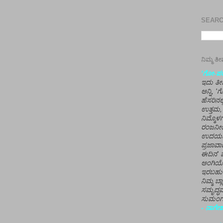
SEARCH
ನಿಮ್ಮ 
'ಗೋ-ಪರಾ
ಇದು ತೀರ
ಅನ್ನಿ, 
ಹೆಸರಿನಲ
ಉತ್ತಮ, 
ನಿಮ್ಮೊ
ರಂಜನೀಯ
ಉದಯಶಂಕರ
ಪ್ರಜಾವಾ
ಈದಿನ' ವ
ಅಂಗಿಯ
ಇರಬಹು
ನಿಮ್ಮ ಬ್
ಸಮೃದ್ಧವ
ಸುಮಂಗಲ
- ನಾಗೇಶ