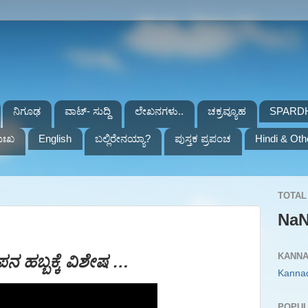
ನಿಗೂಢ
ವಾಟ್- ಸುದ್ದಿ
ಲೇಖನಗಳು..
ಚಕ್ರವ್ಯೂಹ
SPARD
ುಃಖ
English
ಬಲ್ಲಿರೇನಯ್ಯಾ?
ಪುಸ್ತಕ ಪ್ರಪಂಚ
Hindi & Oth
TOTAL 
Na
KANNA
ನ ಹಬ್ಬಕ್ಕೆ ವಿಶೇಷ …
Kanna
POPUL