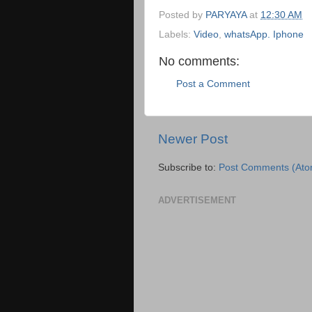
Posted by
PARYAYA
at
12:30 AM
Labels:
Video
,
whatsApp. Iphone
No comments:
Post a Comment
Newer Post
Subscribe to:
Post Comments (Ato
ADVERTISEMENT