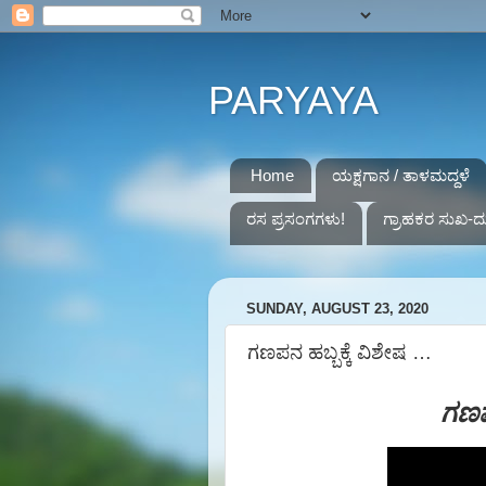
PARYAYA
Home
ಯಕ್ಷಗಾನ / ತಾಳಮದ್ದಳೆ
ರಸ ಪ್ರಸಂಗಗಳು!
ಗ್ರಾಹಕರ ಸುಖ-ದ
SUNDAY, AUGUST 23, 2020
ಗಣಪನ ಹಬ್ಬಕ್ಕೆ ವಿಶೇಷ …
ಗಣಪ