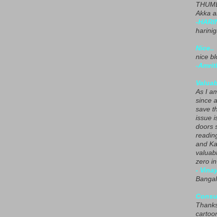
THUMB
Akka a
-HARI
harini
Nice..
nice blo
-Amrit
Valuab
As I am
since 
save t
issue i
doors 
readin
and Ka
valuab
zero i
- Vina
Bangal
Consu
Thanks
cartoo