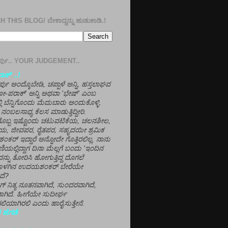
 THIS BLOG/ ಬೇಕಾದ್ದನ್ನು ಹುಡುಕಾಡಿ.!
ತೀರ್ಪು.. YOUR JUDGEMENT..
ಕ್' ..!
್ಪು ಅಂದ್ಕೊಬೇಡಿ, ಚಪ್ಪಾಳೆ ಅನ್ನಿ, ಹಸ್ತಲಾಘವ
'ಗೋ-ಪರಾಕ್' ಅನ್ನಿ ಅಥವಾ 'ಭೇಷ್' ಎಂಬ
್ಲಿ ಬೆನ್ನಿಗೊಂದು ಮೆದುಬಾರು ಅಂದುಕೊಳ್ಳಿ.
ನಂಬಲಸಾಧ್ಯ ಕೆಲಸ ಮಾಡುತ್ತಿದ್ದೀರಿ.
ಳಗೊಬ್ಬ ಇಷ್ಟೊಂದು ಚಟುವಟಿಕೆಯ, ಚಲನಶೀಲ,
, ಜೀವಪರ, ರೈತಪರ, ಸಹೃದಯೀ ಶ್ರಮಿಕ
್ ಇದ್ದಾರೆ ಅನ್ನೋದೇ ಗೊತ್ತಿರಲಿಲ್ಲ. ನಾನು
ಣಿಯಲ್ಲಿದ್ದಾಗ ದಿನಾ ಮೆಲ್ಲಗೆ ಬಂದು 'ಇಂದಿನ
ನ್ನು ತೋರಿಸಿ ಹೋಗುತ್ತಿದ್ದ ದೊಗಲೆ
ೊಳಗಿನ ಉದಯಶಂಕರ್ ಬೇರೆಯೇ
ದೆ?
ಲಾಗ್ ನಿತ್ಯ ನೂತನವಾಗಿದೆ, ಸುಂದರವಾಗಿದೆ,
ಾಗಿದೆ. ಹೀಗೆಯೇ ಸುದೀರ್ಘ
ಿಯಾಗಿರಲಿ ಎಂದು ಹಾರೈಸುತ್ತೇನೆ.
 ಹೆಗಡೆ