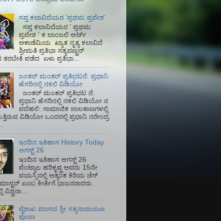
ಸಪ್ತ ಕಲಾವಿದೆಯರ ʼಪ್ರಥಮ ಪ್ರವೇಶʼ
ಸಪ್ತ ಕಲಾವಿದೆಯರ ʼ ಪ್ರಥಮ
ಪ್ರವೇಶ ʼ ಕ ಲಾಂಜಲಿ ಆರ್ಟ್
ಅಕಾಡೆಮಿಯ‌ ಖ್ಯಾತ ನೃತ್ಯ ಕಲಾವಿದೆ
ಶ್ರೀಮತಿ ಪ್ರತಿಭಾ ಸತ್ಯವಣ್ಣನ್
ತರಬೇತಿ ಪಡೆದ ಏಳು ಪ್ರತಿಭಾ...
ಜಂತರ್ ಮಂತರ್ ಪ್ರತಿಭಟನೆ: ಪ್ರಧಾನಿ
ಹೆಸರಿನಲ್ಲಿ ನಕಲಿ ವಿಡಿಯೋ
ಜಂತರ್ ಮಂತರ್ ಪ್ರತಿಭಟ ನೆ:
ಪ್ರಧಾನಿ ಹೆಸರಿನಲ್ಲಿ ನಕಲಿ ವಿಡಿಯೋ ನ
ವದೆಹಲಿ: ಸಾಮಾಜಿಕ ಜಾಲತಾಣಗಳಲ್ಲಿ
ತ್ತಿರುವ ವಿಡಿಯೋ ಒಂದರಲ್ಲಿ ಪ್ರಧಾನಿ ನರೇಂದ್ರ
.
ಇಂದಿನ ಇತಿಹಾಸ History Today
ಆಗಸ್ಟ್ 26
ಇಂದಿನ ಇತಿಹಾಸ ಆಗಸ್ಟ್ 26
ಪೆಂಟ್ಯಾಲ ಹರಿಕೃಷ್ಣ ಅವರು 15ನೇ
ವಯಸ್ಸಿನಲ್ಲಿ ಅತ್ಯಂತ ಕಿರಿಯ ಚೆಸ್
ಡ್ ಮಾಸ್ಟರ್ ಎಂಬ ಕೀರ್ತಿಗೆ ಭಾಜನರಾದರು.
ಿ ವಿಶ್ವನಾ...
ವೈಶಾಖ ಮಾಸದ ಶ್ರೀ ಸತ್ಯನಾರಾಯಣ
ಪೂಜಾ