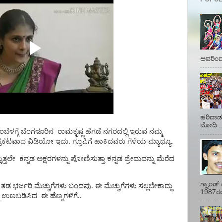
ಅವರಿಂದ 
ಹರಿದಾಡು
ಮೋದಿ ..
್ಳಂಬೆಳಗ್ಗೆ ಬೆಂಗಳೂರಿನ
ರಾಮಕೃಷ್ಣ ಹೆಗಡೆ ನಗರದಲ್ಲಿ ಇರುವ ನಮ್ಮ
ಿ ಪ್ರಕಟವಾದ ವಿಡಿಯೋ ಇದು. ಗ್ರೂಪಿಗೆ ಹಾಕಿದವರು ಗೆಳೆಯ ಮ್ಯಾಥ್ಯೂ.
ುತ್ತಲೇ
ಕನ್ನಡ
ಅಕ್ಷರಗಳನ್ನು
ಪೋಣಿಸುತ್ತಾ ಕನ್ನಡ ಪ್ರೇಮವನ್ನು ಮೆರೆದ
ಗ್ರ್ಯಾಂ
್ದೇ ತಡ ಭರ್ಜರಿ ಮೆಚ್ಚುಗೆಗಳು ಬಂದವು. ಈ ಮೆಚ್ಚುಗೆಗಳು ಸಲ್ಲಬೇಕಾದ್ದು
1987ರಲ್ಲ
ನು ಉಣಬಡಿಸಿದ
ಈ ಹೆಣ್ಮಗಳಿಗೆ..