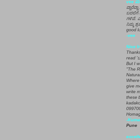
vee ಮನ
ವ್ಹಾರೆವ್ಹ
ಬದಲಿಗೆ 
ಗಳಿವೆ. 
ನಿಮ್ಮ ಶ್ರ
good lu
-vee
Nice I
Thanks 
read 'ಒ
But I 
"The R
Natura
Where 
give m
write m
these b
kadako
099700
Homage
-Kuma
Pune
excell