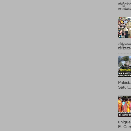
ಪಟ್ಟಿಯಲ
ಅಂತಹವರ
ಸತ್ಯನಾರ
ದೇವಾರಾಧ
Pakist
Satur..
unique
E- Com