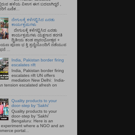
್ಲಿರುವ ಹಳೆಯ ವಿಳಾಸ ಈಗ ಬದಲಾಗಿದ್ದರೆ ,
ಿಗೆ ಎಣಿಕ...
ದೇಗುಲಕ್ಕೆ ಕಳೆಗಟ್ಟಿಸಿದ ಎರಡು
ಕಾರ್ಯಕ್ರಮಗಳು
ದೇಗುಲಕ್ಕೆ ಕಳೆಗಟ್ಟಿಸಿದ ಎರಡು
ಕಾರ್ಯಕ್ರಮಗಳು ಯಕ್ಷಗಾನ ತರಗತಿ
ದ್ವಿತೀಯ ತಂಡ ಪ್ರಾರಂಭೋತ್ಸವ +
ಾಯಣ ಪೂಜಾ ಭ ಕ್ತಿ ಶ್ರದ್ಧೆಯೊಂದಿಗೆ ನಡೆಯುವ
ನೆ ...
India, Pakistan border firing
escalates rift
India, Pakistan border firing
escalates rift UN offers
mediation New Delhi: India-
an tension escalated afresh on
.
Quality products to your
door-step by 'Sakhi'
Quality products to your
door-step by 'Sakhi'
Bengaluru: Here is an
 experiment where a NGO and an
merce portal...