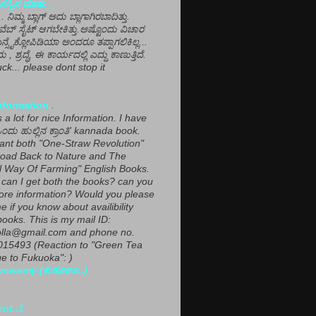
ಸ್ಸಿನ ಮಾತು .
ಾ... ನಿಮ್ಮ ಬ್ಲಾಗ್ ಅದು ಬ್ಲಾಗಾಗಿರಬಾದಿತ್ತು.
ವೆಬ್ ಸೈಟ್ ಆಗಬೇಕಿತ್ತು.ಅಷ್ಟೊಂದು ವಿಚಾರ
ಎನ್ಸೈಕ್ಲೋಪಿಡಿಯಾ ಅಂದರೂ ತಪ್ಪಾಗಲಿಕಿಲ್ಲ...
ಮ , ಶ್ರದ್ಧೆ, ಈ ಕಾರ್ಯದಲ್ಲಿ ಎದ್ದು ಕಾಣುತ್ತಿದೆ.
ck... please dont stop it
nformation.
.
a lot for nice Information. I have
ಂದು ಹುಲ್ಲಿನ ಕ್ರಾಂತಿ' kannada book.
want both "One-Straw Revolution"
oad Back to Nature and The
l Way Of Farming" English Books.
can I get both the books? can you
ore information? Would you please
e if you know about availibility
ooks. This is my mail ID:
lla@gmail.com and phone no.
15493 (Reaction to "Green Tea
 to Fukuoka": )
rswamy (ಕುಕೂಊ..)
ent..1