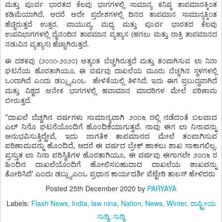
ಮತ್ತು
ಪೂರ್ವ
ಭಾರತದ
ಕೆಲವು
ಭಾಗಗಳಲ್ಲಿ
ಸಾಮಾನ್ಯ
ಕನಿಷ್ಠ
ತಾಪಮಾನಕ್ಕಿಂತ
,
ಕಡಿಮೆಯಾಗಿದೆ
ಆದರೆ
ಅದೇ
ಪ್ರದೇಶಗಳಲ್ಲಿ
ದಿನದ
ತಾಪಮಾನ
ಸಾಮಾನ್ಯಕ್ಕಿಂತ
,
,
ಹೆಚ್ಚಿರುತ್ತದೆ
ಉತ್ತರ
ವಾಯುವ್ಯ
ಮಧ್ಯ
ಮತ್ತು
ಪೂರ್ವ
ಭಾರತದ
ಕೆಲವು
(
ಉಪವಿಭಾಗಗಳಲ್ಲಿ
ದೈನಂದಿನ
ತಾಪಮಾನ
ವ್ಯತ್ಯಾಸ
ಹಗಲು
ಮತ್ತು
ರಾತ್ರಿ
ತಾಪಮಾನದ
)
.
ನಡುವಿನ
ವ್ಯತ್ಯಾಸ
ಹೆಚ್ಚಾಗಿರುತ್ತದೆ
(
-
)
ಈ
ದಶಕವು
೨೦೧೧
೨೦೨೦
ಅತ್ಯಂತ
ಬೆಚ್ಚಗಿರುತ್ತದೆ
ಮತ್ತು
ತಂಪಾಗಿಸುವ
ಲಾ
ನಿನಾ
,
ಘಟನೆಯ
ಹೊರತಾಗಿಯೂ
ಈ
ವರ್ಷವು
ದಾಖಲೆಯ
ಮೂರು
ಬೆಚ್ಚಗಿನ
ಸ್ಥಳಗಳಲ್ಲಿ
,
ಒಂದಾಗಿದೆ
ಎಂದು
ಡಬ್ಲ್ಯುಎಂಒ
ಹೇಳಿಕೆಯಲ್ಲಿ
ತಿಳಿಸಿದೆ
ಇದು
ಈಗ
ಪ್ರಬುದ್ಧವಾಗಿದೆ
ಮತ್ತು
ವಿಶ್ವದ
ಅನೇಕ
ಭಾಗಗಳಲ್ಲಿ
ಹವಾಮಾನ
ಮಾದರಿಗಳ
ಮೇಲೆ
ಪರಿಣಾಮ
.
ಬೀರುತ್ತದೆ
"
ದಾಖಲೆ
ಬೆಚ್ಚಗಿನ
ವರ್ಷಗಳು
ಸಾಮಾನ್ಯವಾಗಿ
೨೦೧೬
ರಲ್ಲಿ
ನಡೆದಂತೆ
ಬಲವಾದ
.
ಎಲ್
ನಿನೊ
ಘಟನೆಯೊಂದಿಗೆ
ಹೊಂದಿಕೆಯಾಗುತ್ತವೆ
ನಾವು
ಈಗ
ಲಾ
ನಿನಾವನ್ನು
,
ಅನುಭವಿಸುತ್ತಿದ್ದೇವೆ
ಇದು
ಜಾಗತಿಕ
ತಾಪಮಾನದ
ಮೇಲೆ
ತಂಪಾಗಿಸುವ
,
.
ಪರಿಣಾಮವನ್ನು
ಹೊಂದಿದೆ
ಆದರೆ
ಈ
ವರ್ಷದ
ಬ್ರೇಕ್
ಹಾಕಲು
ಶಾಖ
ಸಾಕಾಗಲಿಲ್ಲ
,
ಪ್ರಸ್ತುತ
ಲಾ
ನಿನಾ
ಪರಿಸ್ಥಿತಿಗಳ
ಹೊರತಾಗಿಯೂ
ಈ
ವರ್ಷವು
ಈಗಾಗಲೇ
೨೦೧೬
ರ
ಹಿಂದಿನ
ದಾಖಲೆಯೊಂದಿಗೆ
ಹೋಲಿಸಬಹುದಾದ
ದಾಖಲೆಯ
ಶಾಖವನ್ನು
’
ತೋರಿಸಿದೆ
ಎಂದು
ಡಬ್ಲ್ಯುಎಂಒ
ಪ್ರಧಾನ
ಕಾರ್ಯದರ್ಶಿ
ಪೆಟ್ಟೇರಿ
ತಾಲಸ್
ಹೇಳಿದರು
Posted
25th December 2020
by
PARYAYA
Labels:
Flash News
India
law nina
Nation
News
Winter
ರಾಷ್ಟ್ರೀಯ
ಸುದ್ದಿ
ಸುದ್ದಿ