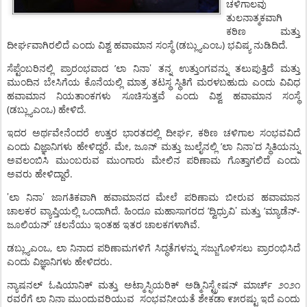
ಚಳಿಗಾಲವು
ತುಲನಾತ್ಮಕವಾಗಿ
ಕಠಿಣ
ಮತ್ತು
(
)
.
ದೀರ್ಘವಾಗಿರಲಿದೆ
ಎಂದು
ವಿಶ್ವ
ಹವಾಮಾನ
ಸಂಸ್ಥೆ
ಡಬ್ಲ್ಯುಎಂಒ
ಭವಿಷ್ಯ
ನುಡಿದಿದೆ
’
’
ಸೆಪ್ಟೆಂಬರಿನಲ್ಲಿ
ಪ್ರಾರಂಭವಾದ
ಲಾ
ನಿನಾ
ತನ್ನ
ಉತ್ತುಂಗವನ್ನು
ತಲುಪುತ್ತಿದೆ
ಮತ್ತು
ಮುಂದಿನ
ಬೇಸಿಗೆಯ
ಕೊನೆಯಲ್ಲಿ
ಮಾತ್ರ
ತಟಸ್ಥ
ಸ್ಥಿತಿಗೆ
ಮರಳಬಹುದು
ಎಂದು
ವಿವಿಧ
ಹವಾಮಾನ
ನಿಯತಾಂಕಗಳು
ಸೂಚಿಸುತ್ತವೆ
ಎಂದು
ವಿಶ್ವ
ಹವಾಮಾನ
ಸಂಸ್ಥೆ
(
)
.
ಡಬ್ಲ್ಯುಎಂಒ
ಹೇಳಿದೆ
,
ಇದರ
ಅರ್ಥವೇನೆಂದರೆ
ಉತ್ತರ
ಭಾರತದಲ್ಲಿ
ದೀರ್ಘ
ಕಠಿಣ
ಚಳಿಗಾಲ
ಸಂಭವವಿದೆ
’
.
,
’
ಎಂದು
ವಿಜ್ಞಾನಿಗಳು
ಹೇಳಿದ್ದರೆ
ಮೇ
ಜೂನ್
ಮತ್ತು
ಜುಲೈನಲ್ಲಿ
ಲಾ
ನಿನಾ
ದ
ಸ್ಥಿತಿಯನ್ನು
ಅವಲಂಬಿಸಿ
ಮುಂಬರುವ
ಮುಂಗಾರು
ಮೇಲಿನ
ಪರಿಣಾಮ
ಗೊತ್ತಾಗಲಿದೆ
ಎಂದು
.
ಅವರು
ಹೇಳಿದ್ದಾರೆ
’
’
ಲಾ
ನಿನಾ
ಜಾಗತಿಕವಾಗಿ
ಹವಾಮಾನದ
ಮೇಲೆ
ಪರಿಣಾಮ
ಬೀರುವ
ಹವಾಮಾನ
’
.
’
’
-
ಚಾಲಕರ
ವ್ಯಾಪ್ತಿಯಲ್ಲಿ
ಒಂದಾಗಿದೆ
ಹಿಂದೂ
ಮಹಾಸಾಗರದ
ದ್ವಿಧ್ರುವಿ
ಮತ್ತು
ಮ್ಯಾಡೆನ್
’
.
ಜೂಲಿಯನ್
ಚಲನೆಯು
ಇಂತಹ
ಇತರ
ಚಾಲಕಗಳಾಗಿವೆ
,
ಡಬ್ಲ್ಯುಎಂಒ
ಲಾ
ನಿನಾದ
ಪರಿಣಾಮಗಳಿಗೆ
ಸಿದ್ಧತೆಗಳನ್ನು
ಸಜ್ಜುಗೊಳಿಸಲು
ಪ್ರಾರಂಭಿಸಿದೆ
.
ಎಂದು
ವಿಜ್ಞಾನಿಗಳು
ಹೇಳಿದರು
ನ್ಯಾಷನಲ್
ಓಷಿಯಾನಿಕ್
ಮತ್ತು
ಅಟ್ಮಾಸ್ಫಿಯರಿಕ್
ಅಡ್ಮಿನಿಸ್ಟ್ರೇಷನ್
ಮಾರ್ಚ್
೨೦೨೧
ರವರೆಗೆ
ಲಾ
ನಿನಾ
ಮುಂದುವರಿಯುವ
ಸಂಭವನೀಯತೆ
ಶೇಕಡಾ
೯೫ರಷ್ಟು
ಇದೆ
ಎಂದು