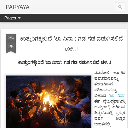
PARYAYA
Pages
ಉತ್ತುಂಗಕ್ಕೇರಿದೆ ’ಲಾ ನಿನಾ’: ಗಡ ಗಡ ನಡುಗಿಸಲಿದೆ
DEC
25
ಚಳಿ..!
’
’
:
..!
ಉತ್ತುಂಗಕ್ಕೇರಿದೆ
ಲಾ
ನಿನಾ
ಗಡ
ಗಡ
ನಡುಗಿಸಲಿದೆ
ಚಳಿ
ನವದೆಹಲಿ
:
ಜಾಗತಿಕ
ಹವಾಮಾನವನ್ನು
ತಂಪಾಗಿಸುವ
ಪರಿಣಾಮವನ್ನು
’
’
ಬೀರುವ
ಲಾ
ನಿನಾ
ಈಗ
ಪ್ರಬುದ್ಧವಾಗಿದ್ದು
ಉತ್ತುಂಗಕ್ಕೆ
ಏರಿರುವ
ಹಿನ್ನೆಲೆಯಲ್ಲಿ
ಪ್ರಸ್ತುತ
ವರ್ಷ
ಉತ್ತರ
ಭಾರತದಲ್ಲಿ