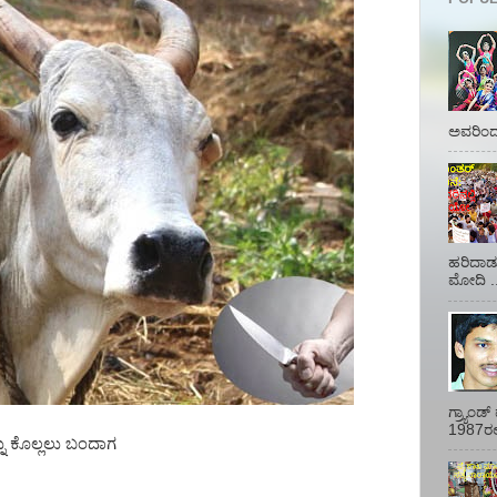
ಅವರಿಂದ 
ಹರಿದಾಡು
ಮೋದಿ ..
ಗ್ರ್ಯಾಂ
1987ರಲ್ಲ
ನು ಕೊಲ್ಲಲು ಬಂದಾಗ