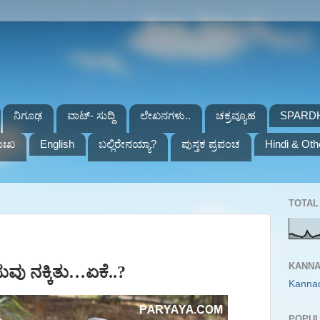
ನಿಗೂಢ
ವಾಟ್- ಸುದ್ದಿ
ಲೇಖನಗಳು..
ಚಕ್ರವ್ಯೂಹ
SPARD
ುಃಖ
English
ಬಲ್ಲಿರೇನಯ್ಯಾ?
ಪುಸ್ತಕ ಪ್ರಪಂಚ
Hindi & Oth
TOTAL 
KANNA
ುವು ನಕ್ಕಿತು…ಏಕೆ..?
Kanna
POPUL