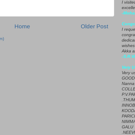
I visit
excelle
-Moha
Congra
Home
Older Post
I requ
congrat
m)
dedica
wishes
Akka a
-S.R.V
Very U
Very u
GOOD 
Nanna
COLL
P.V.P
.THUM
INNOB
KOOD
PARIC
NIMMA
GALU
.NEEV