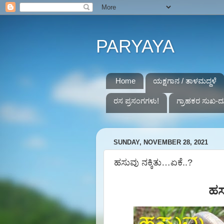
PARYAYA
Home
ಯಕ್ಷಗಾನ / ತಾಳಮದ್ದಳೆ
ರಸ ಪ್ರಸಂಗಗಳು!
ಗ್ರಾಹಕರ ಸುಖ-ದ
SUNDAY, NOVEMBER 28, 2021
ಹಸುವು ನಕ್ಕಿತು…ಏಕೆ..?
ಹಸ