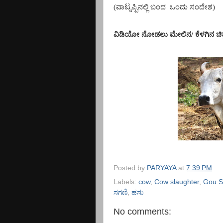
(ವಾಟ್ಸಪ್ಪಿನಲ್ಲಿ ಬಂದ
ಒಂದು ಸಂದೇಶ)
ವಿಡಿಯೋ ನೋಡಲು ಮೇಲಿನ/ ಕೆಳಗಿನ ಚಿತ್ರ 
Posted by
PARYAYA
at
7:39 PM
Labels:
cow
,
Cow slaughter
,
Gou S
ಸಗಣಿ
,
ಹಸು
No comments: