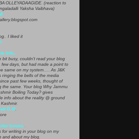
A OLLEYADAAGIDE. (reaction to
ngaladalli Yaksha Vaibhava)
NI
gallery.blogspot.com
g.. I liked it
h
le Info..
 bit busy, couldn’t read your blog
a few days, but had made a point to
he same on my system..... As J&K
s ringing the bells of the media
since past few weeks, thought of
g the same. Your blog Why Jammu
shmir Boiling Today? gives
le info about the reality @ ground
n Kashmir.
yak G M
,
ore
mer Issues.
.
 for writing in your blog on my
n and about my blog.