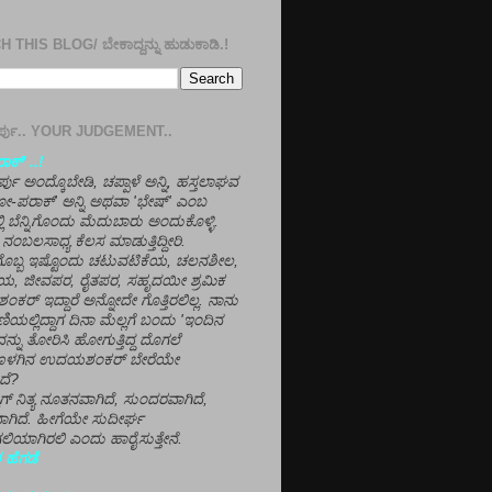
 THIS BLOG/ ಬೇಕಾದ್ದನ್ನು ಹುಡುಕಾಡಿ.!
ತೀರ್ಪು.. YOUR JUDGEMENT..
ಕ್' ..!
್ಪು ಅಂದ್ಕೊಬೇಡಿ, ಚಪ್ಪಾಳೆ ಅನ್ನಿ, ಹಸ್ತಲಾಘವ
'ಗೋ-ಪರಾಕ್' ಅನ್ನಿ ಅಥವಾ 'ಭೇಷ್' ಎಂಬ
್ಲಿ ಬೆನ್ನಿಗೊಂದು ಮೆದುಬಾರು ಅಂದುಕೊಳ್ಳಿ.
ನಂಬಲಸಾಧ್ಯ ಕೆಲಸ ಮಾಡುತ್ತಿದ್ದೀರಿ.
ಳಗೊಬ್ಬ ಇಷ್ಟೊಂದು ಚಟುವಟಿಕೆಯ, ಚಲನಶೀಲ,
, ಜೀವಪರ, ರೈತಪರ, ಸಹೃದಯೀ ಶ್ರಮಿಕ
್ ಇದ್ದಾರೆ ಅನ್ನೋದೇ ಗೊತ್ತಿರಲಿಲ್ಲ. ನಾನು
ಣಿಯಲ್ಲಿದ್ದಾಗ ದಿನಾ ಮೆಲ್ಲಗೆ ಬಂದು 'ಇಂದಿನ
ನ್ನು ತೋರಿಸಿ ಹೋಗುತ್ತಿದ್ದ ದೊಗಲೆ
ೊಳಗಿನ ಉದಯಶಂಕರ್ ಬೇರೆಯೇ
ದೆ?
ಲಾಗ್ ನಿತ್ಯ ನೂತನವಾಗಿದೆ, ಸುಂದರವಾಗಿದೆ,
ಾಗಿದೆ. ಹೀಗೆಯೇ ಸುದೀರ್ಘ
ಿಯಾಗಿರಲಿ ಎಂದು ಹಾರೈಸುತ್ತೇನೆ.
 ಹೆಗಡೆ