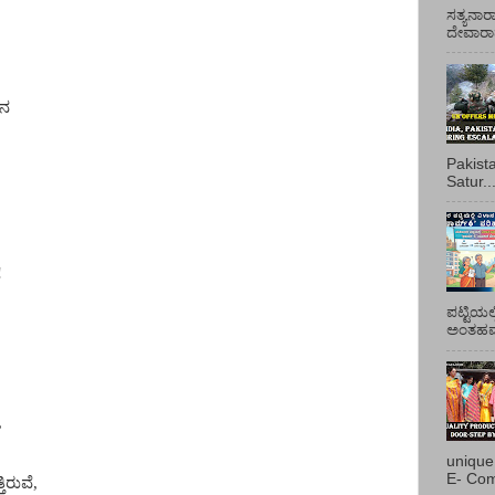
ಸತ್ಯನಾರ
ದೇವಾರಾಧ
ಿನ
Pakist
Satur..
!
ಪಟ್ಟಿಯಲ
ಅಂತಹವರ
,
unique
E- Com
ಿರುವೆ,