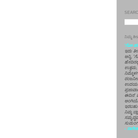
SEARCH
ನಿಮ್ಮ 
'ಗೋ-ಪರಾ
ಇದು ತೀರ
ಅನ್ನಿ, 
ಹೆಸರಿನಲ
ಉತ್ತಮ, 
ನಿಮ್ಮೊ
ರಂಜನೀಯ
ಉದಯಶಂಕರ
ಪ್ರಜಾವಾ
ಈದಿನ' ವ
ಅಂಗಿಯ
ಇರಬಹು
ನಿಮ್ಮ ಬ್
ಸಮೃದ್ಧವ
ಸುಮಂಗಲ
- ನಾಗೇಶ