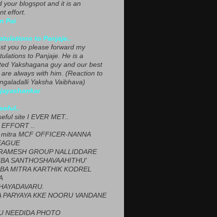
ed your blogspot and it is an
nt effort.
n Pai
tulations to Panjaje..
est you to please forward my
ulations to Panjaje. He is a
ted Yakshagana guy and our best
 are always with him. (Reaction to
ngaladalli Yaksha Vaibhava)
ijayashankar
seful..
seful site I EVER MET..
EFFORT ..
 mitra MCF OFFICER-NANNA
EAGUE
ARAMESH GROUP NALLIDDARE
BA SANTHOSHAVAAHITHU'
BA MITRA KARTHIK KODREL
A
HAYADAVARU.
 PARYAYA KKE NOORU VANDANE
U NEEDIDA PHOTO