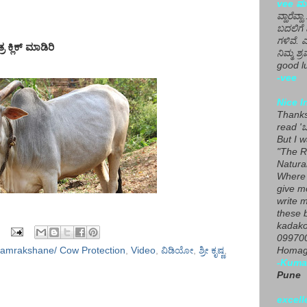
vee ಮನ
ವ್ಹಾರೆವ್ಹ
ಬದಲಿಗೆ 
ಗಳಿವೆ. 
ಕ್ಲಿಕ್ ಮಾಡಿರಿ
ನಿಮ್ಮ ಶ್ರ
good lu
-vee
Nice I
Thanks 
read 'ಒ
But I 
"The R
Natura
Where 
give m
write m
these b
kadako
099700
amrakshane/ Cow Protection
,
Video
,
ವಿಡಿಯೋ
,
ಶ್ರೀ ಕೃಷ್ಣ
,
Homage
-Kuma
Pune
excell