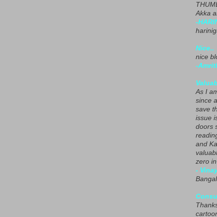
THUMB
Akka a
-HARI
harini
Nice..
nice blo
-Amrit
Valuab
As I am
since 
save t
issue i
doors 
readin
and Ka
valuab
zero i
- Vina
Bangal
Consu
Thanks
cartoo