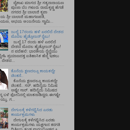
ವೈಶಾಖ ಮಾಸದ ಶ್ರೀ ಸತ್ಯನಾರಾಯಣ
ಪೂಜಾ ಬೆಂ ಗಳೂರು ರಾಮಕೃಷ್ಣ ಹೆಗಡೆ
ನಗರದ ಶ್ರೀ ಬಾಲಾಜಿ ಕೃಪಾ
ಯ ಶ್ರೀ ಬಾಲಾಜಿ ಮಹಾಗಣಪತಿ,
ರಾಯಣ, ಅಭಯ ಆಂಜನೇಯ ಸ್ವಾಮಿ...
ಜುಲೈ 17ರಂದು ಹಳಿ ಏರಲಿದೆ ದೇಶದ
ಮೊದಲ ಹೈಡ್ರೋಜನ್ ರೈಲು!
ಜುಲೈ 17 ರಂದು ಹಳಿ ಏರಲಿದೆ
ದೇಶದ ಮೊದಲ ಹೈಡ್ರೋಜನ್ ರೈಲು!
ನ ವದೆಹಲಿ: ಭಾರತೀಯ ರೈಲ್ವೆಯು
್ನೇಹಿ ಪ್ರಯಾಣದತ್ತ ಐತಿಹಾಸಿಕ ಹೆಜ್ಜೆ ಇಡಲು
ೆ. ದೇಶದ...
ಕೊನೆಯ ಕ್ಷಣದಲ್ಲೂ ಕಾಯಕದ್ದೇ
ಚಿಂತನೆ..
ಕೊನೆಯ ಕ್ಷಣದಲ್ಲೂ ಕಾಯಕದ್ದೇ
ಚಿಂತನೆ.. ಸರ್.‌ ಹದಿನೈದು ನಿಮಿಷ
ಅಷ್ಟೇ ಸಾರ್.‌ ಹದಿನೈದು ನಿಮಿಷದ
ನ್ನ ಬಳಿ ಫೋನಿನಲ್ಲಿ ಮಾತನಾಡಿದ್ದರು.ಈಗಷ್ಟೇ
ತು. ಗ...
ದೇಗುಲಕ್ಕೆ ಕಳೆಗಟ್ಟಿಸಿದ ಎರಡು
ಕಾರ್ಯಕ್ರಮಗಳು
ದೇಗುಲಕ್ಕೆ ಕಳೆಗಟ್ಟಿಸಿದ ಎರಡು
ಕಾರ್ಯಕ್ರಮಗಳು ಯಕ್ಷಗಾನ ತರಗತಿ
ದ್ವಿತೀಯ ತಂಡ ಪ್ರಾರಂಭೋತ್ಸವ +