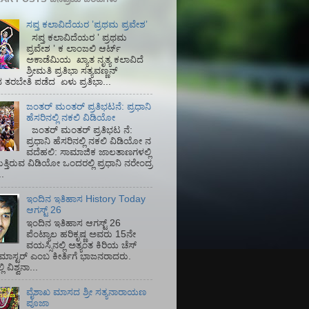
ಸಪ್ತ ಕಲಾವಿದೆಯರ ʼಪ್ರಥಮ ಪ್ರವೇಶʼ
ಸಪ್ತ ಕಲಾವಿದೆಯರ ʼ ಪ್ರಥಮ
ಪ್ರವೇಶ ʼ ಕ ಲಾಂಜಲಿ ಆರ್ಟ್
ಅಕಾಡೆಮಿಯ‌ ಖ್ಯಾತ ನೃತ್ಯ ಕಲಾವಿದೆ
ಶ್ರೀಮತಿ ಪ್ರತಿಭಾ ಸತ್ಯವಣ್ಣನ್
ತರಬೇತಿ ಪಡೆದ ಏಳು ಪ್ರತಿಭಾ...
ಜಂತರ್ ಮಂತರ್ ಪ್ರತಿಭಟನೆ: ಪ್ರಧಾನಿ
ಹೆಸರಿನಲ್ಲಿ ನಕಲಿ ವಿಡಿಯೋ
ಜಂತರ್ ಮಂತರ್ ಪ್ರತಿಭಟ ನೆ:
ಪ್ರಧಾನಿ ಹೆಸರಿನಲ್ಲಿ ನಕಲಿ ವಿಡಿಯೋ ನ
ವದೆಹಲಿ: ಸಾಮಾಜಿಕ ಜಾಲತಾಣಗಳಲ್ಲಿ
ತ್ತಿರುವ ವಿಡಿಯೋ ಒಂದರಲ್ಲಿ ಪ್ರಧಾನಿ ನರೇಂದ್ರ
.
ಇಂದಿನ ಇತಿಹಾಸ History Today
ಆಗಸ್ಟ್ 26
ಇಂದಿನ ಇತಿಹಾಸ ಆಗಸ್ಟ್ 26
ಪೆಂಟ್ಯಾಲ ಹರಿಕೃಷ್ಣ ಅವರು 15ನೇ
ವಯಸ್ಸಿನಲ್ಲಿ ಅತ್ಯಂತ ಕಿರಿಯ ಚೆಸ್
ಡ್ ಮಾಸ್ಟರ್ ಎಂಬ ಕೀರ್ತಿಗೆ ಭಾಜನರಾದರು.
ಿ ವಿಶ್ವನಾ...
ವೈಶಾಖ ಮಾಸದ ಶ್ರೀ ಸತ್ಯನಾರಾಯಣ
ಪೂಜಾ