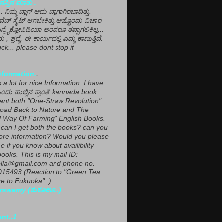
ಸ್ಸಿನ ಮಾತು .
ಾ... ನಿಮ್ಮ ಬ್ಲಾಗ್ ಅದು ಬ್ಲಾಗಾಗಿರಬಾದಿತ್ತು.
ವೆಬ್ ಸೈಟ್ ಆಗಬೇಕಿತ್ತು.ಅಷ್ಟೊಂದು ವಿಚಾರ
ಎನ್ಸೈಕ್ಲೋಪಿಡಿಯಾ ಅಂದರೂ ತಪ್ಪಾಗಲಿಕಿಲ್ಲ...
ಮ , ಶ್ರದ್ಧೆ, ಈ ಕಾರ್ಯದಲ್ಲಿ ಎದ್ದು ಕಾಣುತ್ತಿದೆ.
ck... please dont stop it
nformation.
.
a lot for nice Information. I have
ಂದು ಹುಲ್ಲಿನ ಕ್ರಾಂತಿ' kannada book.
want both "One-Straw Revolution"
oad Back to Nature and The
l Way Of Farming" English Books.
can I get both the books? can you
ore information? Would you please
e if you know about availibility
ooks. This is my mail ID:
lla@gmail.com and phone no.
15493 (Reaction to "Green Tea
 to Fukuoka": )
rswamy (ಕುಕೂಊ..)
ent..1