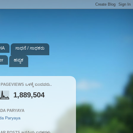
HA
ಸಾಧನೆ / ಸಾಧಕರು
er
ಹವ್ಯಕ
PAGEVIEWS ಒಳಕ್ಕೆ ಬಂದವರು..
1,889,504
DA PARYAYA
da Paryaya
AR POSTS ಜನಪ್ರಿಯ ಬರಹಗಳು