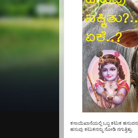
ಕಸಾಯಿಖಾನೆಯಲ್ಲಿ ಒಬ್ಬ ಕಟುಕ ಹಸುವನ್
ಹಸುವು ಕಟುಕನನ್ನು ನೋಡಿ ನಗುತ್ತಿತ್ತು.