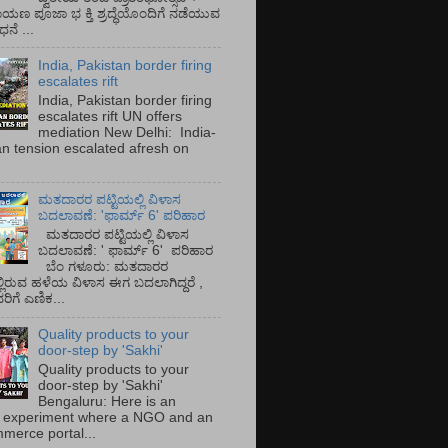
ಾಯಣ ಪೂಜಾ ಭ ಕ್ತಿ ಶ್ರದ್ಧೆಯೊಂದಿಗೆ ನಡೆಯುವ
ನೆ ...
India, Pakistan border firing
escalates rift
India, Pakistan border firing
escalates rift UN offers
mediation New Delhi: India-
an tension escalated afresh on
.
ಮತದಾರರ ಪಟ್ಟಿಯಲ್ಲಿ ವಿಳಾಸ
ಬದಲಾವಣೆ: 'ಫಾರ್ಮ್ 6' ಪರಿಹಾರ
ಮತದಾರರ ಪಟ್ಟಿಯಲ್ಲಿ ವಿಳಾಸ
ಬದಲಾವಣೆ: ' ಫಾರ್ಮ್ 6' ಪರಿಹಾರ
ಬೆಂ ಗಳೂರು: ಮತದಾರರ
್ಲಿರುವ ಹಳೆಯ ವಿಳಾಸ ಈಗ ಬದಲಾಗಿದ್ದರೆ ,
ಿಗೆ ಎಣಿಕ...
Quality products to your
door-step by 'Sakhi'
Quality products to your
door-step by 'Sakhi'
Bengaluru: Here is an
 experiment where a NGO and an
merce portal...