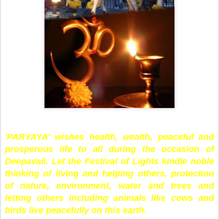
'PARYAYA' wishes health, wealth, peaceful and
prosperous life to all during the occasion of
Deepavali. Let the Festival of Lights kindle noble
thinking of living and helping others, protection
of nature, environment, water and trees and
letting others including animals like cows and
birds live peacefully on this earth.