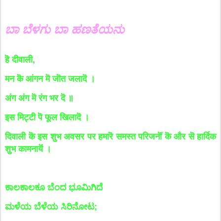
ಬಾ ಬೆಳಗು ಬಾ ಹಣತೆಯನು
हॆ दीवाली,
मन कॆ आंगन मॆ जॊत जलादॆ ।
अंग अंग मॆ रंग भर दॆ ॥
इस मिट्टी पॆ फूल खिलादॆ ।
दिवाली कॆ इस शुभ अवसर पर हमारॆ समस्त परिजनॊं कॆ और सॆ हार्दिक
शुभ कामनायॆं ।
ಕಾಲಕಾಲಕೂ ಬೆಂದ ಭೂಮಿಗಿದೆ
ಮಳೆಯ ಬೆಳೆಯ ಸಿರಿನೋಟ;