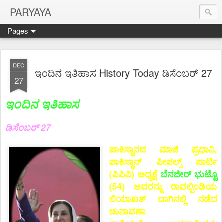
PARYAYA
Pages
DEC
ಇಂದಿನ ಇತಿಹಾಸ History Today ಡಿಸೆಂಬರ್ 27
27
ಇಂದಿನ ಇತಿಹಾಸ
ಡಿಸೆಂಬರ್ 27
ಪಾಕಿಸ್ಥಾನದ ಮಾಜಿ ಪ್ರಧಾನಿ,
ಪಾಕಿಸ್ಥಾನ್ ಪೀಪಲ್ಸ್ ಪಾರ್ಟಿ
(ಪಿಪಿಪಿ) ಅಧ್ಯಕ್ಷೆ
ಬೆನಜೀರ್ ಭುಟ್ಟೊ
(54) ಅವರನ್ನು ರಾವಲ್ಪಿಂಡಿಯ
ಲಿಯಾಖತ್ ಬಾಗಿನಲ್ಲಿ ನಡೆದ
ಚುನಾವಣಾ