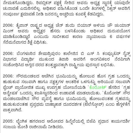
ನೇಮಕಗೊಂಡಿದ್ದರು. ರಿಪಬ್ಲಿಕನ್ ಪಕ್ಷಕ್ಕೆ ಸೇರಿದ ಅವರು ಅಧ್ಯಕ್ಷ ಸ್ಥಾನಕ್ಕೆ ಯಾವುದೇ
ಚುನಾವಣೆ ಎದುರಿಸಲಿಲ್ಲ. ಅಧಿಕಾರ ವಹಿಸಿಕೊಂಡ ಒಂದೇ ತಿಂಗಳಲ್ಲಿ ನಿಕ್ಸನ್ ಅವರಿಗೆ
ಸಂಪೂರ್ಣ ಕ್ಷಮಾಪಣೆ ನೀಡಿ ಜನರನ್ನು ಅಚ್ಚರಿಯ ಕೂಪಕ್ಕೆ ಕೆಡವಿದ್ದರು.
2006: ತೈವಾನ್ ರಾಷ್ಟ್ರದ ಅಧ್ಯಕ್ಷ ಚೆನ್ ಶುಯಿ ಬಿಯಾನ್ ಅಳಿಯ ಚೌ ಚುಯಾನ್
ಮಿಂಗ್ ಅವರು ಅಧ್ಯಕ್ಷರ ಹೆಸರು ಬಳಸಿಕೊಂಡು ಅಧಿಕಾರ ದುರುಪಯೋಗ
ಮಾಡಿಕೊಂಡಿದ್ದಾರೆ ಎಂಬುದು ಸಾಬೀತಾದ ಕಾರಣ ನ್ಯಾಯಾಲಯ 6 ವರ್ಷಗಳ
ಸೆರೆಮನೆವಾಸದ ಶಿಕ್ಷೆ ವಿಧಿಸಿತು.
2006: ಬೆಂಗಳೂರಿನ ಶೇಷಾದ್ರಿಪುರಂ ಕಾಲೇಜಿನ ಬಿ ಎಸ್ ಸಿ ಕಂಪ್ಯೂಟರ್ ಸೈನ್ಸ್
ವಿಭಾಗದ ವಿದ್ಯಾರ್ಥಿ ಮುಕುಂದ ತಿವಾರಿ ಅವರಿಗೆ ಅಂಗವಿಕಲರ ನೆರವಿಗಾಗಿ
ಸಂಶೋಧಿಸಿದ ಅಗ್ಗದ ದರದ ತಂತ್ರಜ್ಞಾನಕ್ಕಾಗಿ ರಾಷ್ಟ್ರೀಯ ಪುರಸ್ಕಾರ ಲಭಿಸಿತು.
2006: ಸೌರಮಂಡಲದ ಆಚೆಗಿನ ಭೂಮಿಯನ್ನು ಹೋಲುವ ಹೊಸ ಗ್ರಹ ಒಂದನ್ನು
ಹುಡುಕುವ ಸಲುವಾಗಿ ಹಾಗೂ ನಕ್ಷತ್ರಗಳ ಆಂತರಿಕ ಒಳಗುಟ್ಟು ಅರಿಯುವ ಸಲುವಾಗಿ
ಫ್ರೆಂಚ್ ಪ್ರಾಯೋಜಿತ ಮುಖ್ಯ ಉಪಗ್ರಹ ಯೋಜನೆಯಡಿ `
ಕೊರೋಟ್'
ಹೆಸರಿನ `ಗ್ರಹ
ಅನ್ವೇಷಕ' ಒಂದನ್ನು ಕಜಕಿಸ್ಥಾನದಿಂದ ಉಡಾವಣೆ ಮಾಡಲಾಯಿತು. `ಕೊರೋಟ್' ಸೌರ
ಮಂಡಲದಾಚೆಗಿನ ಸೌರ ವ್ಯವಸ್ಥೆ ಹಾಗೂ ಭೂಮಿಯನ್ನು ಹೋಲುವಂತಹ ಗ್ರಹವನ್ನು
ಹುಡುಕುವಂತಹ ಪ್ರಪ್ರಥಮ ಬಾಹ್ಯಾಕಾಶ ದೂರದರ್ಶಕ (ಟೆಲೆಸ್ಕೋಪ್) ಎಂಬ ಹೆಗ್ಗಳಿಕೆಗೆ
ಪಾತ್ರವಾಗಿದೆ.
2005: ಲೈಂಗಿಕ ಹಗರಣದ ಆರೋಪದ ಹಿನ್ನೆಲೆಯಲ್ಲಿ ಬಿಜೆಪಿ ಪ್ರಧಾನ ಕಾರ್ಯದರ್ಶಿ
ಸಂಜಯ ಜೋಶಿ ರಾಜೀನಾಮೆ ನೀಡಿದರು.