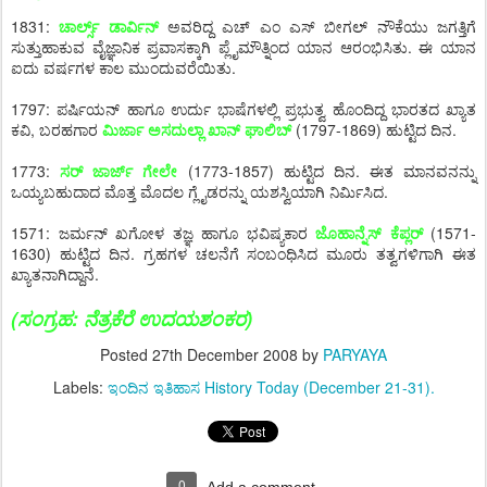
1831:
ಚಾರ್ಲ್ಸ್ ಡಾರ್ವಿನ್
ಅವರಿದ್ದ ಎಚ್ ಎಂ ಎಸ್ ಬೀಗಲ್ ನೌಕೆಯು ಜಗತ್ತಿಗೆ
ಸುತ್ತುಹಾಕುವ ವೈಜ್ಞಾನಿಕ ಪ್ರವಾಸಕ್ಕಾಗಿ ಪ್ಲೈಮೌತ್ನಿಂದ ಯಾನ ಆರಂಭಿಸಿತು. ಈ ಯಾನ
ಐದು ವರ್ಷಗಳ ಕಾಲ ಮುಂದುವರೆಯಿತು.
1797: ಪರ್ಷಿಯನ್ ಹಾಗೂ ಉರ್ದು ಭಾಷೆಗಳಲ್ಲಿ ಪ್ರಭುತ್ವ ಹೊಂದಿದ್ದ ಭಾರತದ ಖ್ಯಾತ
ಕವಿ, ಬರಹಗಾರ
ಮಿರ್ಜಾ ಅಸದುಲ್ಲಾ ಖಾನ್ ಘಾಲಿಬ್
(1797-1869) ಹುಟ್ಟಿದ ದಿನ.
1773:
ಸರ್ ಜಾರ್ಜ್ ಗೇಲೇ
(1773-1857) ಹುಟ್ಟಿದ ದಿನ. ಈತ ಮಾನವನನ್ನು
ಒಯ್ಯಬಹುದಾದ ಮೊತ್ತ ಮೊದಲ ಗ್ಲೈಡರನ್ನು ಯಶಸ್ವಿಯಾಗಿ ನಿರ್ಮಿಸಿದ.
1571: ಜರ್ಮನ್ ಖಗೋಳ ತಜ್ಞ ಹಾಗೂ ಭವಿಷ್ಯಕಾರ
ಜೊಹಾನ್ನೆಸ್ ಕೆಪ್ಲರ್
(1571-
1630) ಹುಟ್ಟಿದ ದಿನ. ಗ್ರಹಗಳ ಚಲನೆಗೆ ಸಂಬಂಧಿಸಿದ ಮೂರು ತತ್ವಗಳಿಗಾಗಿ ಈತ
ಖ್ಯಾತನಾಗಿದ್ದಾನೆ.
(ಸಂಗ್ರಹ: ನೆತ್ರಕೆರೆ ಉದಯಶಂಕರ)
Posted
27th December 2008
by
PARYAYA
Labels:
ಇಂದಿನ ಇತಿಹಾಸ History Today (December 21-31).
0