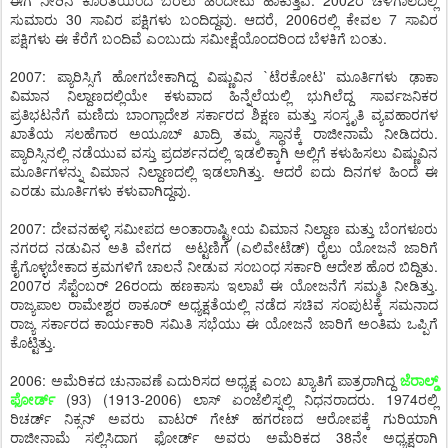
ಈಗ ನೀರಿನ ಕೊರತೆಯಿಂದ ಬರಲು ಹಿಂದೇಟು ಹಾಕುತ್ತಿವೆ. 2002ರ ಚಳಿಗಾಲದಲ್ಲಿ
ಸುಮಾರು 30 ಸಾವಿರ ಪಕ್ಷಿಗಳು ಬಂದಿದ್ದವು. ಆದರೆ, 2006ರಲ್ಲಿ ಕೇವಲ 7 ಸಾವಿರ
ಪಕ್ಷಿಗಳು ಈ ಕೆರೆಗೆ ಬಂದಿವೆ ಎಂಬುದು ಸಮೀಕ್ಷೆಯೊಂದರಿಂದ ಬೆಳಕಿಗೆ ಬಂತು.
2007: ಪ್ಯಾರಿಸ್ಸಿಗೆ ಹೋಗಬೇಕಾಗಿದ್ದ ವಿಷ್ಣುವಿನ `ಟೆರಕೋಟ' ಮೂರ್ತಿಗಳು ಢಾಕಾ
ವಿಮಾನ ನಿಲ್ದಾಣದಲ್ಲಿಯೇ ಕಳುವಾದ ಹಿನ್ನೆಲೆಯಲ್ಲಿ ಭುಗಿಲೆದ್ದ ಸಾರ್ವಜನಿಕರ
ಪ್ರತಿಭಟನೆಗೆ ಮಣಿದು ಬಾಂಗ್ಲಾದೇಶ ಸರ್ಕಾರದ ಶಿಕ್ಷಣ ಮತ್ತು ಸಂಸ್ಕೃತಿ ವ್ಯವಹಾರಗಳ
ಖಾತೆಯ ಸಲಹೆಗಾರ ಅಯೂಬ್ ಖಾದ್ರಿ ತಮ್ಮ ಸ್ಥಾನಕ್ಕೆ ರಾಜೀನಾಮೆ ನೀಡಿದರು.
ಪ್ಯಾರಿಸ್ಸಿನಲ್ಲಿ ನಡೆಯುವ ವಸ್ತು ಪ್ರದರ್ಶನದಲ್ಲಿ ಇಡಲಿಕ್ಕಾಗಿ ಅಲ್ಲಿಗೆ ಕಳುಹಿಸಲು ವಿಷ್ಣುವಿನ
ಮೂರ್ತಿಗಳನ್ನು ವಿಮಾನ ನಿಲ್ದಾಣದಲ್ಲಿ ಇಡಲಾಗಿತ್ತು. ಆದರೆ ಐದು ದಿನಗಳ ಹಿಂದೆ ಈ
ಎರಡು ಮೂರ್ತಿಗಳು ಕಳುವಾಗಿದ್ದವು.
2007: ದೇವನಹಳ್ಳಿ ಸಮೀಪದ ಅಂತಾರಾಷ್ಟ್ರೀಯ ವಿಮಾನ ನಿಲ್ದಾಣ ಮತ್ತು ಬೆಂಗಳೂರು
ನಗರದ ನಡುವಿನ ಅತಿ ವೇಗದ ಅಟ್ಟಣಿಗೆ (ಎಲಿವೇಟೆಡ್) ರೈಲು ಯೋಜನೆ ಜಾರಿಗೆ
ಕೈಗೊಳ್ಳಬೇಕಾದ ಕ್ರಮಗಳಿಗೆ ಚಾಲನೆ ನೀಡುವ ಸಂಬಂಧ ಸರ್ಕಾರಿ ಆದೇಶ ಹೊರ ಬಿದ್ದಿತು.
2007ರ ಸೆಪ್ಟೆಂಬರ್ 26ರಂದು ಹಣಕಾಸು ಇಲಾಖೆ ಈ ಯೋಜನೆಗೆ ಸಮ್ಮತಿ ನೀಡಿತ್ತು.
ರಾಜ್ಯಪಾಲ ರಾಮೇಶ್ವರ ಠಾಕೂರ್ ಅಧ್ಯಕ್ಷತೆಯಲ್ಲಿ ನಡೆದ ಸಚಿವ ಸಂಪುಟಕ್ಕೆ ಸಮನಾದ
ರಾಜ್ಯ ಸರ್ಕಾರದ ಕಾರ್ಯಕಾರಿ ಸಮಿತಿ ಸಭೆಯು ಈ ಯೋಜನೆ ಜಾರಿಗೆ ಅಂತಿಮ ಒಪ್ಪಿಗೆ
ಕೊಟ್ಟಿತ್ತು.
2006: ಅಮೆರಿಕದ ಚುನಾವಣೆ ಎದುರಿಸದ ಅಧ್ಯಕ್ಷ ಎಂಬ ಖ್ಯಾತಿಗೆ ಪಾತ್ರರಾಗಿದ್ದ
ಜೆರಾಲ್ಡ್
ಫೋರ್ಡ್
(93) (1913-2006) ಲಾಸ್ ಏಂಜೆಲಿಸ್ನಲ್ಲಿ ನಿಧನರಾದರು. 1974ರಲ್ಲಿ
ರಿಚರ್ಡ್ ನಿಕ್ಸನ್ ಅವರು ವಾಟರ್ ಗೇಟ್ ಹಗರಣದ ಆರೋಪಕ್ಕೆ ಗುರಿಯಾಗಿ
ರಾಜೀನಾಮೆ ಸಲ್ಲಿಸಿದಾಗ ಫೋರ್ಡ್ ಅವರು ಅಮೆರಿಕದ 38ನೇ ಅಧ್ಯಕ್ಷರಾಗಿ