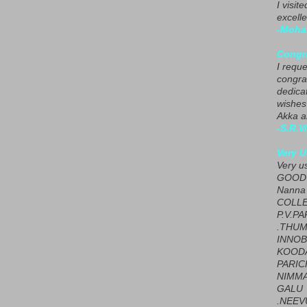
I visit
excelle
-Moha
Congra
I requ
congrat
dedica
wishes
Akka a
-S.R.V
Very U
Very u
GOOD 
Nanna
COLL
P.V.P
.THUM
INNOB
KOOD
PARIC
NIMMA
GALU
.NEEV