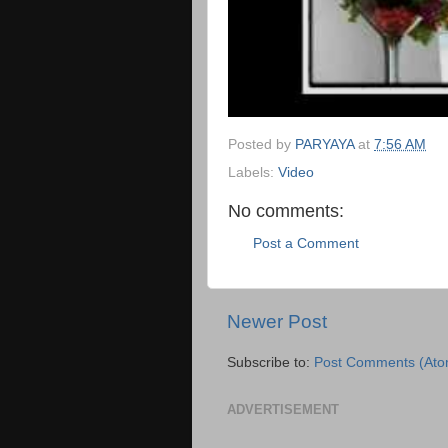
Posted by
PARYAYA
at
7:56 AM
Labels:
Video
No comments:
Post a Comment
Newer Post
Subscribe to:
Post Comments (Ato
ADVERTISEMENT