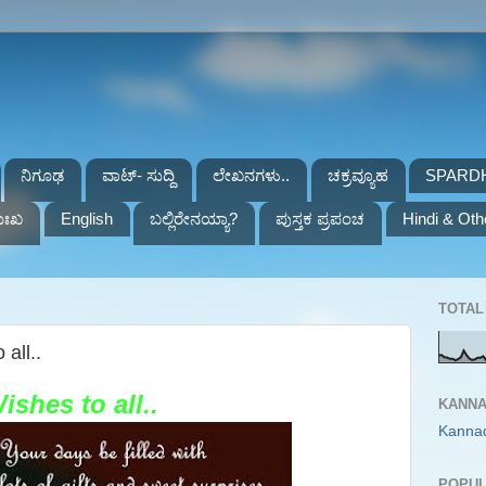
ನಿಗೂಢ
ವಾಟ್- ಸುದ್ದಿ
ಲೇಖನಗಳು..
ಚಕ್ರವ್ಯೂಹ
SPARD
ುಃಖ
English
ಬಲ್ಲಿರೇನಯ್ಯಾ?
ಪುಸ್ತಕ ಪ್ರಪಂಚ
Hindi & Oth
TOTAL 
all..
shes to all..
KANNA
Kanna
POPUL