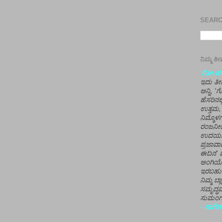
SEARCH
ನಿಮ್ಮ 
'ಗೋ-ಪರಾ
ಇದು ತೀರ
ಅನ್ನಿ, 
ಹೆಸರಿನಲ
ಉತ್ತಮ, 
ನಿಮ್ಮೊ
ರಂಜನೀಯ
ಉದಯಶಂಕರ
ಪ್ರಜಾವಾ
ಈದಿನ' ವ
ಅಂಗಿಯ
ಇರಬಹು
ನಿಮ್ಮ ಬ್
ಸಮೃದ್ಧವ
ಸುಮಂಗಲ
- ನಾಗೇಶ