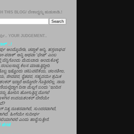
 THIS BLOG/ ಬೇಕಾದ್ದನ್ನು ಹುಡುಕಾಡಿ.!
ತೀರ್ಪು.. YOUR JUDGEMENT..
ಕ್' ..!
್ಪು ಅಂದ್ಕೊಬೇಡಿ, ಚಪ್ಪಾಳೆ ಅನ್ನಿ, ಹಸ್ತಲಾಘವ
'ಗೋ-ಪರಾಕ್' ಅನ್ನಿ ಅಥವಾ 'ಭೇಷ್' ಎಂಬ
್ಲಿ ಬೆನ್ನಿಗೊಂದು ಮೆದುಬಾರು ಅಂದುಕೊಳ್ಳಿ.
ನಂಬಲಸಾಧ್ಯ ಕೆಲಸ ಮಾಡುತ್ತಿದ್ದೀರಿ.
ಳಗೊಬ್ಬ ಇಷ್ಟೊಂದು ಚಟುವಟಿಕೆಯ, ಚಲನಶೀಲ,
, ಜೀವಪರ, ರೈತಪರ, ಸಹೃದಯೀ ಶ್ರಮಿಕ
್ ಇದ್ದಾರೆ ಅನ್ನೋದೇ ಗೊತ್ತಿರಲಿಲ್ಲ. ನಾನು
ಣಿಯಲ್ಲಿದ್ದಾಗ ದಿನಾ ಮೆಲ್ಲಗೆ ಬಂದು 'ಇಂದಿನ
ನ್ನು ತೋರಿಸಿ ಹೋಗುತ್ತಿದ್ದ ದೊಗಲೆ
ೊಳಗಿನ ಉದಯಶಂಕರ್ ಬೇರೆಯೇ
ದೆ?
ಲಾಗ್ ನಿತ್ಯ ನೂತನವಾಗಿದೆ, ಸುಂದರವಾಗಿದೆ,
ಾಗಿದೆ. ಹೀಗೆಯೇ ಸುದೀರ್ಘ
ಿಯಾಗಿರಲಿ ಎಂದು ಹಾರೈಸುತ್ತೇನೆ.
 ಹೆಗಡೆ