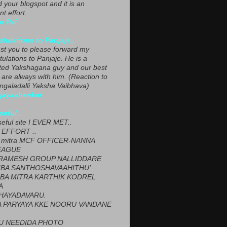
ed your blogspot and it is an
nt effort.
n Pai
tulations to Panjaje..
est you to please forward my
ulations to Panjaje. He is a
ted Yakshagana guy and our best
 are always with him. (Reaction to
ngaladalli Yaksha Vaibhava)
ijayashankar
seful..
seful site I EVER MET..
EFFORT ..
 mitra MCF OFFICER-NANNA
EAGUE
ARAMESH GROUP NALLIDDARE
BA SANTHOSHAVAAHITHU'
BA MITRA KARTHIK KODREL
A
HAYADAVARU.
 PARYAYA KKE NOORU VANDANE
U NEEDIDA PHOTO