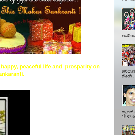
ಅವರಿಂದ 
 happy, peaceful life and prosparity on
ಹರಿದಾಡು
ankaranti.
ಮೋದಿ ..
ಗ್ರ್ಯಾಂ
1987ರಲ್ಲ