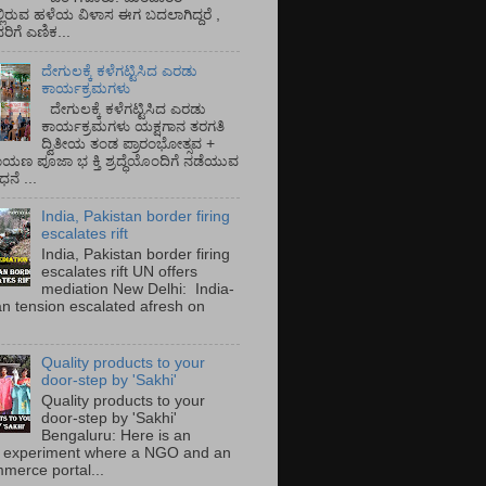
್ಲಿರುವ ಹಳೆಯ ವಿಳಾಸ ಈಗ ಬದಲಾಗಿದ್ದರೆ ,
ಿಗೆ ಎಣಿಕ...
ದೇಗುಲಕ್ಕೆ ಕಳೆಗಟ್ಟಿಸಿದ ಎರಡು
ಕಾರ್ಯಕ್ರಮಗಳು
ದೇಗುಲಕ್ಕೆ ಕಳೆಗಟ್ಟಿಸಿದ ಎರಡು
ಕಾರ್ಯಕ್ರಮಗಳು ಯಕ್ಷಗಾನ ತರಗತಿ
ದ್ವಿತೀಯ ತಂಡ ಪ್ರಾರಂಭೋತ್ಸವ +
ಾಯಣ ಪೂಜಾ ಭ ಕ್ತಿ ಶ್ರದ್ಧೆಯೊಂದಿಗೆ ನಡೆಯುವ
ನೆ ...
India, Pakistan border firing
escalates rift
India, Pakistan border firing
escalates rift UN offers
mediation New Delhi: India-
an tension escalated afresh on
.
Quality products to your
door-step by 'Sakhi'
Quality products to your
door-step by 'Sakhi'
Bengaluru: Here is an
 experiment where a NGO and an
merce portal...