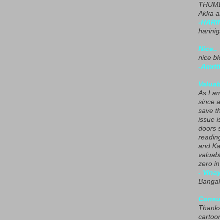
THUMB
Akka a
-HARI
harini
Nice..
nice blo
-Amrit
Valuab
As I am
since 
save t
issue i
doors 
readin
and Ka
valuab
zero i
- Vina
Bangal
Consu
Thanks
cartoo