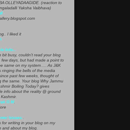
A OLLEYADAAGIDE. (reaction to
ngaladalli Yaksha Vaibhava)
NI
gallery.blogspot.com
g.. I liked it
h
le Info..
 bit busy, couldn’t read your blog
a few days, but had made a point to
he same on my system..... As J&K
s ringing the bells of the media
since past few weeks, thought of
g the same. Your blog Why Jammu
shmir Boiling Today? gives
le info about the reality @ ground
n Kashmir.
yak G M
,
ore
mer Issues.
.
 for writing in your blog on my
n and about my blog.