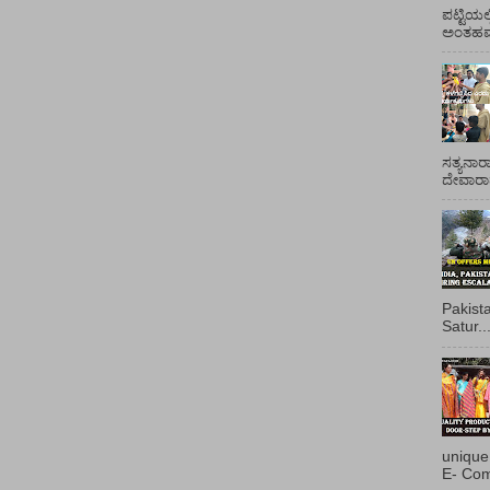
ಪಟ್ಟಿಯಲ
ಅಂತಹವರ
ಸತ್ಯನಾರ
ದೇವಾರಾಧ
Pakist
Satur..
unique
E- Com