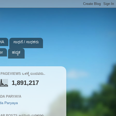
HA
ಸಾಧನೆ / ಸಾಧಕರು
er
ಹವ್ಯಕ
PAGEVIEWS ಒಳಕ್ಕೆ ಬಂದವರು..
1,891,217
DA PARYAYA
da Paryaya
AR POSTS ಜನಪ್ರಿಯ ಬರಹಗಳು