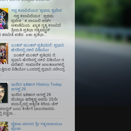
ಸಪ್ತ ಕಲಾವಿದೆಯರ ʼಪ್ರಥಮ ಪ್ರವೇಶʼ
ಸಪ್ತ ಕಲಾವಿದೆಯರ ʼ ಪ್ರಥಮ
ಪ್ರವೇಶ ʼ ಕ ಲಾಂಜಲಿ ಆರ್ಟ್
ಅಕಾಡೆಮಿಯ‌ ಖ್ಯಾತ ನೃತ್ಯ ಕಲಾವಿದೆ
ಶ್ರೀಮತಿ ಪ್ರತಿಭಾ ಸತ್ಯವಣ್ಣನ್
ತರಬೇತಿ ಪಡೆದ ಏಳು ಪ್ರತಿಭಾ...
ಜಂತರ್ ಮಂತರ್ ಪ್ರತಿಭಟನೆ: ಪ್ರಧಾನಿ
ಹೆಸರಿನಲ್ಲಿ ನಕಲಿ ವಿಡಿಯೋ
ಜಂತರ್ ಮಂತರ್ ಪ್ರತಿಭಟ ನೆ:
ಪ್ರಧಾನಿ ಹೆಸರಿನಲ್ಲಿ ನಕಲಿ ವಿಡಿಯೋ ನ
ವದೆಹಲಿ: ಸಾಮಾಜಿಕ ಜಾಲತಾಣಗಳಲ್ಲಿ
ತ್ತಿರುವ ವಿಡಿಯೋ ಒಂದರಲ್ಲಿ ಪ್ರಧಾನಿ ನರೇಂದ್ರ
.
ಇಂದಿನ ಇತಿಹಾಸ History Today
ಆಗಸ್ಟ್ 26
ಇಂದಿನ ಇತಿಹಾಸ ಆಗಸ್ಟ್ 26
ಪೆಂಟ್ಯಾಲ ಹರಿಕೃಷ್ಣ ಅವರು 15ನೇ
ವಯಸ್ಸಿನಲ್ಲಿ ಅತ್ಯಂತ ಕಿರಿಯ ಚೆಸ್
ಡ್ ಮಾಸ್ಟರ್ ಎಂಬ ಕೀರ್ತಿಗೆ ಭಾಜನರಾದರು.
ಿ ವಿಶ್ವನಾ...
ವೈಶಾಖ ಮಾಸದ ಶ್ರೀ ಸತ್ಯನಾರಾಯಣ
ಪೂಜಾ