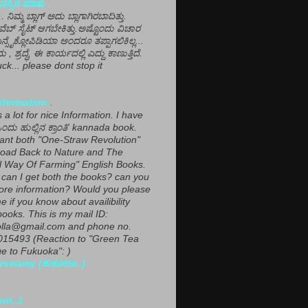
ಸ್ಸಿನ ಮಾತು .
ಾ... ನಿಮ್ಮ ಬ್ಲಾಗ್ ಅದು ಬ್ಲಾಗಾಗಿರಬಾದಿತ್ತು.
ವೆಬ್ ಸೈಟ್ ಆಗಬೇಕಿತ್ತು.ಅಷ್ಟೊಂದು ವಿಚಾರ
ಎನ್ಸೈಕ್ಲೋಪಿಡಿಯಾ ಅಂದರೂ ತಪ್ಪಾಗಲಿಕಿಲ್ಲ...
ಮ , ಶ್ರದ್ಧೆ, ಈ ಕಾರ್ಯದಲ್ಲಿ ಎದ್ದು ಕಾಣುತ್ತಿದೆ.
ck... please dont stop it
nformation.
.
a lot for nice Information. I have
ಂದು ಹುಲ್ಲಿನ ಕ್ರಾಂತಿ' kannada book.
want both "One-Straw Revolution"
oad Back to Nature and The
l Way Of Farming" English Books.
can I get both the books? can you
ore information? Would you please
e if you know about availibility
ooks. This is my mail ID:
lla@gmail.com and phone no.
15493 (Reaction to "Green Tea
 to Fukuoka": )
rswamy (ಕುಕೂಊ..)
ent..1