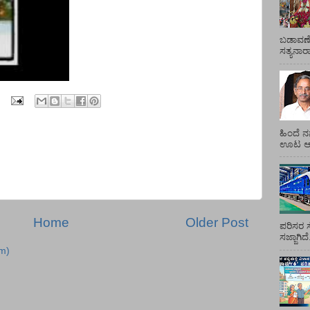
ಬಡಾವಣೆ
ಸತ್ಯನಾ
ಹಿಂದೆ ನ
ಊಟ ಆಯ್
Home
Older Post
ಪರಿಸರ ಸ
ಸಜ್ಜಾಗಿದ
m)