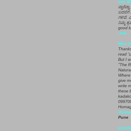
vee ಮನ
ವ್ಹಾರೆವ್ಹ
ಬದಲಿಗೆ 
ಗಳಿವೆ. 
ನಿಮ್ಮ ಶ್ರ
good lu
-vee
Nice I
Thanks 
read 'ಒ
But I 
"The R
Natura
Where 
give m
write m
these b
kadako
099700
Homage
-Kuma
Pune
excell