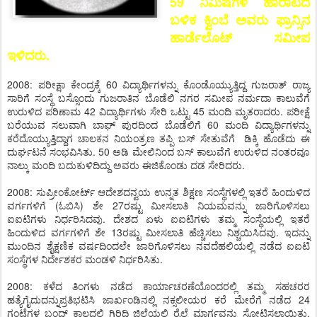
59 ನಿಮಿಷಗಳ ಹಾರಾಟದ
ಬಳಿಕ ಕ್ವಿಂಬೆ ಅವರು ಫ್ರಾನ್ಸಿನ
ಹಾರ್ಡೆಲೊಟ್ ಸಮೀಪ
ಇಳಿದರು.
2008: ಪರೀಕ್ಷಾ ಕೇಂದ್ರಕ್ಕೆ 60 ವಿದ್ಯಾರ್ಥಿಗಳನ್ನು ಕೊಂಡೊಯ್ಯುತ್ತಿದ್ದ ಗುಜರಾತ್ ರಾಜ್ಯ
ಸಾರಿಗೆ ಸಂಸ್ಥೆ ಬಸ್ಸೊಂದು ಗುಜರಾತಿನ ಬೊಡೆಲಿ ನಗರ ಸಮೀಪ ನರ್ಮದಾ ಕಾಲುವೆಗೆ
ಉರುಳಿದ ಪರಿಣಾಮ 42 ವಿದ್ಯಾರ್ಥಿಗಳು ಸೇರಿ ಒಟ್ಟು 45 ಮಂದಿ ಮೃತರಾದರು. ಪರೀಕ್ಷೆ
ಬರೆಯುವ ಸಲುವಾಗಿ ಬಾಘ್ ಪುರದಿಂದ ಬೊಡೆಲಿಗೆ 60 ಮಂದಿ ವಿದ್ಯಾರ್ಥಿಗಳನ್ನು
ಕರೆದೊಯ್ಯುತ್ತಿದ್ದಾಗ ಚಾಲಕನ ನಿಯಂತ್ರಣ ತಪ್ಪಿ ಬಸ್ ಸೇತುವೆಗೆ ಡಿಕ್ಕಿ ಹೊಡೆದು ಈ
ದುರ್ಘಟನೆ ಸಂಭವಿಸಿತು. 50 ಅಡಿ ಮೇಲಿನಿಂದ ಬಸ್ ಕಾಲುವೆಗೆ ಉರುಳಿದ ನಂತರವೂ
ನಾಲ್ಕು ಮಂದಿ ಬದುಕುಳಿದಿದ್ದು ಅವರು ಈಜಿಕೊಂಡು ದಡ ಸೇರಿದರು.
2008: ಸುಪ್ರೀಂಕೋರ್ಟ್ ಆದೇಶದನ್ವಯ ಉನ್ನತ ಶಿಕ್ಷಣ ಸಂಸ್ಥೆಗಳಲ್ಲಿ ಇತರೆ ಹಿಂದುಳಿದ
ವರ್ಗಗಳಿಗೆ (ಓಬಿಸಿ) ಶೇ 27ರಷ್ಟು ಮೀಸಲಾತಿ ನಿಯಮವನ್ನು ಜಾರಿಗೊಳಿಸಲು
ಐಐಟಿಗಳು ನಿರ್ಧರಿಸಿದವು. ದೇಶದ ಏಳು ಐಐಟಿಗಳು ತಮ್ಮ ಸಂಸ್ಥೆಯಲ್ಲಿ ಇತರೆ
ಹಿಂದುಳಿದ ವರ್ಗಗಳಿಗೆ ಶೇ 13ರಷ್ಟು ಮೀಸಲಾತಿ ಹೆಚ್ಚಿಸಲು ನಿಶ್ಚಯಿಸಿದವು. ಇದನ್ನು
ಮುಂದಿನ ಶೈಕ್ಷಣಿಕ ವರ್ಷದಿಂದಲೇ ಜಾರಿಗೊಳಿಸಲು ನವದೆಹಲಿಯಲ್ಲಿ ನಡೆದ ಐಐಟಿ
ಸಂಸ್ಥೆಗಳ ನಿರ್ದೇಶಕರ ಮಂಡಳಿ ನಿರ್ಧರಿಸಿತು.
2008: ಕಳೆದ ತಿಂಗಳು ನಡೆದ ಕಾರ್ಯಾಚರಣೆಯೊಂದರಲ್ಲಿ ತಮ್ಮ ಸಹಚರರ
ಹತ್ಯೆಗೈದುದನ್ನುಪ್ರತಿಭಟಿಸಿ ಜಾರ್ಖಂಡಿನಲ್ಲಿ ನಕ್ಸಲೀಯರ ಕರೆ ಮೇರೆಗೆ ನಡೆದ 24
ಗಂಟೆಗಳ ಬಂದ್ ಕಾಲದಲ್ಲಿ ಗಿರಿಧಿ ಜಿಲ್ಲೆಯಲ್ಲಿ ರೈಲ್ವೆ ಮಾರ್ಗವನ್ನು ಸ್ಫೋಟಿಸಲಾಯಿತು.