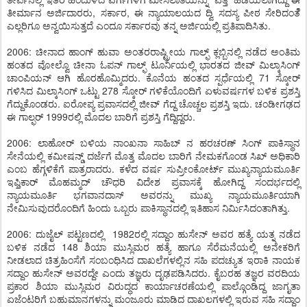
ತೀರ್ಮಾನ ಅರ್ಜಿದಾರರು, ಸರ್ಕಾರ, ಈ ನ್ಯಾಯಾಲಯದ ದ್ವಿ ಸದಸ್ಯ ಪೀಠ ಸೇರಿದಂತೆೆ
ಎಲ್ಲರಿಗೂ ಅನ್ವಯಿಸುತ್ತದೆ ಎಂದೂ ಸರ್ಕಾರವು ತನ್ನ ಅರ್ಜಿಯಲ್ಲಿ ಪ್ರತಿಪಾದಿಸಿತು.
2006: ಚೀನಾದ ಹಾಂಗ್ ಹುವಾ ಅಂತರರಾಷ್ಟ್ರೀಯ ಗಾಲ್ಫ್ ಕ್ಲಬ್ಬಿನಲ್ಲಿ ನಡೆದ ಅಂತಿಮ
ಹಂತದ ವೋಲ್ವೊ ಚೀನಾ ಓಪನ್ ಗಾಲ್ಫ್ ಟೂರ್ನಿಯಲ್ಲಿ ಭಾರತದ ಜೀವ್ ಮಿಲ್ಕಾಸಿಂಗ್
ಚಾಂಪಿಯನ್ ಆಗಿ ಹೊರಹೊಮ್ಮಿದರು. ಕೊನೆಯ ಹಂತದ ಸ್ಪರ್ಧೆಯಲ್ಲಿ 71 ಸ್ಕೋರ್
ಗಳಿಸಿದ ಮಿಲ್ಕಾಸಿಂಗ್ ಒಟ್ಟು 278 ಸ್ಕೋರ್ ಗಳಿಕೆಯೊಂದಿಗೆ ಏಳುವರ್ಷಗಳ ಬಳಿಕ ಪ್ರಶಸ್ತಿ
ಗೆದ್ದುಕೊಂಡರು. ಐರೋಪ್ಯ ಪ್ರವಾಸದಲ್ಲಿ ಜೀವ್ ಗೆದ್ದ ಚೊಚ್ಚಲ ಪ್ರಶಸ್ತಿ ಇದು. ಚಂಡೀಗಢದ
ಈ ಗಾಲ್ಫರ್ 1999ರಲ್ಲಿ ಮೊದಲ ಬಾರಿಗೆ ಪ್ರಶಸ್ತಿ ಗೆದ್ದಿದ್ದರು.
2006: ಲಾಹೋರ್ ಬಳಿಯ ನಾಂಖನಾ ಸಾಹಿಬ್ ನ ಹರಚರಣ್ ಸಿಂಗ್ ಪಾಕಿಸ್ಥಾನ
ಸೇನೆಯಲ್ಲಿ ಕಮೀಷನ್ಡ್ ದರ್ಜೆಗೆ ಮೊತ್ತ ಮೊದಲ ಬಾರಿಗೆ ನೇಮಕಗೊಂಡ ಸಿಖ್ ಅಧಿಕಾರಿ
ಎಂಬ ಹೆಗ್ಗಳಿಕೆಗೆ ಪಾತ್ರರಾದರು. ಕಳೆದ ವರ್ಷ ಸುಪ್ರೀಂಕೋರ್ಟ್ ಮುಖ್ಯನ್ಯಾಯಮೂರ್ತಿ
ಇಫ್ತಿಕಾರ್ ಮೊಹಮ್ಮದ್ ಚೌಧರಿ ವಿದೇಶ ಪ್ರವಾಸಕ್ಕೆ ಹೋಗಿದ್ದ ಸಂದರ್ಭದಲ್ಲಿ
ನ್ಯಾಯಮೂರ್ತಿ ಭಗವಾನದಾಸ್ ಅವರನ್ನು ಮುಖ್ಯ ನ್ಯಾಯಮೂರ್ತಿಯಾಗಿ
ನೇಮಿಸುವುದರೊಂದಿಗೆ ಹಿಂದು ಒಬ್ಬರು ಪಾಕಿಸ್ಥಾನದಲ್ಲಿ ಇತಿಹಾಸ ನಿರ್ಮಿಸಿದಂತಾಗಿತ್ತು.
2006: ದುಜೈಲ್ ಪಟ್ಟಣದಲ್ಲಿ 1982ರಲ್ಲಿ ಸದ್ದಾಂ ಹುಸೇನ್ ಅವರ ಹತ್ಯೆ ಯತ್ನ ನಡೆದ
ಬಳಿಕ ನಡೆದ 148 ಶಿಯಾ ಮುಸ್ಲಿಮರ ಹತ್ಯೆ ಹಾಗೂ ಸೆರೆಮನೆಯಲ್ಲಿ ಅನೇಕರಿಗೆ
ನೀಡಲಾದ ಚಿತ್ರಹಿಂಸೆಗೆ ಸಂಬಂಧಿಸಿದ ದಾಖಲೆಗಳಲ್ಲಿನ ಸಹಿ ಪದಚ್ಯುತ ಇರಾಕಿ ನಾಯಕ
ಸದ್ದಾಂ ಹುಸೇನ್ ಅವರದ್ದೇ ಎಂದು ತಜ್ಞರು ದೃಢಪಡಿಸಿದರು. ಕೈಬರಹ ತಜ್ಞರ ವರದಿಯ
ಪ್ರಕಾರ ಶಿಯಾ ಮುಸ್ಲಿಮರ ವಿರುದ್ಧದ ಕಾರ್ಯಾಚರಣೆಯಲ್ಲಿ ಪಾಲ್ಗೊಂಡಿದ್ದ ಜಾಗೃತಾ
ಏಜೆಂಟರಿಗೆ ಬಹುಮಾನಗಳನ್ನು ಮಂಜೂರು ಮಾಡಿದ ದಾಖಲಗಳಲ್ಲಿ ಇರುವ ಸಹಿ ಸದ್ದಾಂ