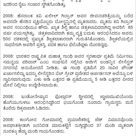
ಇದರಿಂದ ರೈಲು ಸಂಚಾರ ಸ್ಥಗಿತಗೊಂಡಿತ್ತು.
2008: ಹೆಸರಾಂತ ಕವಿ ಖಲೀಲ್ ಗಿಬ್ರಾನ್ ಅವರ ಜೀವನಚರಿತ್ರೆಯನ್ನು ಬರೆದ
ಅವರದೇ ಹೆಸರಿನ ವ್ಯಕ್ತಿಯೊಬ್ಬರು ಬೋಸ್ಟನ್ನಿನಲ್ಲಿ ಮೃತರಾದರು. ಮೃತರು ಕವಿ ಗಿಬ್ರಾನ್
ಅವರ ಸಂಬಂಧಿಯೂ ಹೌದು. ಖ್ಯಾತ ಶಿಲ್ಪಿ ಹಾಗೂ ಚಿತ್ರಕಲಾವಿದರಾಗಿದ್ದ ಅವರಿಗೆ 85
ವರ್ಷ ವಯಸ್ಸಾಗಿತ್ತು. ಚಿತ್ರಕಲಾವಿದರಾಗಿ ತಮ್ಮ ವೃತ್ತಿ ಬದುಕು ಆರಂಭಿಸಿದರೂ ಅವರು
50ರ ದಶಕದಲ್ಲಿ ಪ್ರಖ್ಯಾತ ಶಿಲ್ಪಕಲಾಕಾರರಾಗಿ ಗುರುತಿಸಿಕೊಂಡರು. ಶಿಲ್ಪಕಲೆಯಲ್ಲಿನ
ಸಾಧನೆಗಾಗಿ ಅವರಿಗೆ ಪ್ರಶಸ್ತಿ, ಪದಕ ಹಾಗೂ ಫೆಲೊಶಿಫ್ಗಳು ದೊರಕಿದ್ದವು.
2008: ಭಾರತದ ರಾಷ್ಟ್ರಪಿತ ಮಹಾತ್ಮ ಗಾಂಧಿ ಅವರ ಸ್ಮರಣಾರ್ಥ ಪ್ರತಿಮೆ ನಿರ್ಮಿಸಲು
ಸಮನ್ವಯ ಪರಿವಾರ್ ಎಂಬ ಸಂಘಟನೆ ಸಲ್ಲಿಸಿದ ಅರ್ಜಿಗೆ ಲಂಡನ್ನಿನ ಲೀಸೆಸ್ಟರ್
ನಗರಸಭೆ ಅನುಮೋದನೆ ನೀಡಿತು. ಈ ಗಾಂಧಿ ಪ್ರತಿಮೆಗೆ 20 ಸಾವಿರ ಪೌಂಡ್
ಖರ್ಚಾಗಲಿದ್ದು ಇದನ್ನು ಲೀಸೆಸ್ಟರಿನ ಬೆಲ್ ಗ್ರೇವ್ ಪ್ರದೇಶದ ಆರ್ಚರ್ಡಸನ್ ಅವೆನ್ಯೂ ಬಳಿ
ಸ್ಥಾಪಿಸಲಾಗುವುದು. ಏಳು ಅಡಿ ಎತ್ತರದ ಈ ಪ್ರತಿಮೆಯನ್ನು 5 ಅಡಿ ಎತ್ತರದ ಪೀಠದ
ಮೇಲೆ ನಿಲ್ಲಿಸಲು ಉದ್ದೇಶಿಸಲಾಯಿತು.
2008: ಇಂಡೋನೇಷ್ಯಾದ ಫೊಲ್ಲಾರಸ್ ದ್ವೀಪದಲ್ಲಿ ಜ್ವಾಲಾಮುಖಿಯೊಂದು
ಹೊಗೆಯುಗುಳಲು ಆರಂಭಿಸಿದ್ದರಿಂದ ಭಯಗೊಂಡ ನೂರಾರು ಗ್ರಾಮಸ್ಥರು ಮನೆ
ತೊರೆದು ದಿಕ್ಕಪಾಲಾಗಿ ಓಡಿದರು.
2008: ಕಾಂಗೋದ ಗೋಮಾದಲ್ಲಿ ಪ್ರಯಾಣಿಕರಿದ್ದ ಜೆಟ್ ವಿಮಾನವೊಂದು
ಅಪಘಾತಕ್ಕೀಡಾಗಿ ಜನನಿಬಿಡ ಮಾರುಕಟ್ಟೆಗೆ ನುಗ್ಗಿದ್ದರಿಂದ 37 ಮಂದಿ ಮೃತರಾಗಿ
ನೂರಕ್ಕೂ ಹೆಚ್ಚು ಮಂದಿ ಗಾಯಗೊಂಡರು.