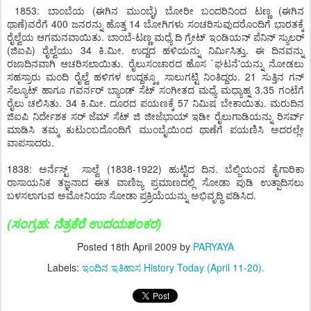
1853: ಬಾಂಬೆಯ (ಈಗಿನ ಮುಂಬೈ) ಬೋರೀ ಬಂದರಿನಿಂದ ಟಣ್ಣ (ಈಗಿನ
ಥಾಣೆ)ವರೆಗೆ 400 ಜನರನ್ನು ಹೊತ್ತ 14 ಬೋಗಿಗಳು ಸಂಚರಿಸುವುದರೊಂದಿಗೆ ಭಾರತಕ್ಕೆ
ರೈಲ್ವೆಯ ಆಗಮನವಾಯಿತು. ಬಾಂಬೆ-ಟಣ್ಣ ಮಧ್ಯೆ ದಿ ಗ್ರೇಟ್ ಇಂಡಿಯನ್ ಪೆನಿನ್ ಸ್ಯುಲರ್
(ಜಿಐಪಿ) ರೈಲ್ವೆಯು 34 ಕಿ.ಮೀ. ಉದ್ದದ ಹಳಿಯನ್ನು ನಿರ್ಮಿಸಿತ್ತು. ಈ ದಿನವನ್ನು
ರಜಾದಿನವಾಗಿ ಆಚರಿಸಲಾಯಿತು. ರೈಲುಸಂಚಾರದ ಹೊಸ `ಘಟನೆ'ಯನ್ನು ನೋಡಲು
ಸಹಸ್ರಾರು ಮಂದಿ ರೈಲ್ವೆ ಹಳಿಗಳ ಉದ್ದಕ್ಕ್ಕೂ ಸಾಲುಗಟ್ಟಿ ನಿಂತಿದ್ದರು. 21 ಸುತ್ತಿನ ಗನ್
ಸೆಲ್ಯೂಟ್ ಹಾಗೂ ಗವರ್ನರ್ ಬ್ಯಾಂಡ್ ಸೆಟ್ ಸಂಗೀತದ ಮಧ್ಯೆ ಮಧ್ಯಾಹ್ನ 3.35 ಗಂಟೆಗೆ
ರೈಲು ಚಲಿಸಿತು. 34 ಕಿ.ಮೀ. ದೂರದ ಪಯಣಕ್ಕೆ 57 ನಿಮಿಷ ಬೇಕಾಯಿತು. ಮರುದಿನ
ಜಿಐಪಿ ನಿರ್ದೇಶಕ ಸರ್ ಜೆಮ್ ಸೆಟ್ ಜಿ ಜೀಜೆಭಾಯ್ ಇಡೀ ರೈಲುಗಾಡಿಯನ್ನು ರಿಸರ್ವ್
ಮಾಡಿಸಿ ತಮ್ಮ ಕುಟುಂಬದೊಂದಿಗೆ ಮುಂಬೈಯಿಂದ ಥಾಣೆಗೆ ಪಯಣಿಸಿ ಅದರಲ್ಲೇ
ವಾಪಸಾದರು.
1838: ಅರ್ನೆಸ್ಟ್ ಸಾಲ್ವೆ (1838-1922) ಹುಟ್ಟಿದ ದಿನ. ಬೆಲ್ಜಿಯಂನ ಕೈಗಾರಿಕಾ
ರಾಸಾಯನಿಕ ತಜ್ಞನಾದ ಈತ ವಾಣಿಜ್ಯ ಪ್ರಮಾಣದಲ್ಲಿ ಸೋಡಾ ಪುಡಿ ಉತ್ಪಾದಿಸಲು
ಬಳಸಲಾಗುವ ಅಮೋನಿಯಾ ಸೋಡಾ ಪ್ರಕ್ರಿಯೆಯನ್ನು ಅಭಿವೃದ್ಧಿ ಪಡಿಸಿದ.
(ಸಂಗ್ರಹ: ನೆತ್ರಕೆರೆ ಉದಯಶಂಕರ)
Posted
18th April 2009
by
PARYAYA
Labels:
ಇಂದಿನ ಇತಿಹಾಸ History Today (April 11-20).