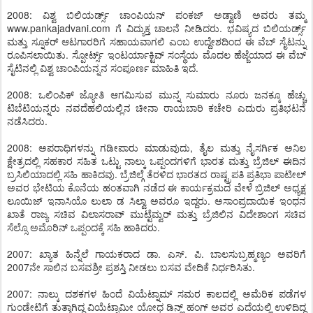
2008: ವಿಶ್ವ ಬಿಲಿಯರ್ಡ್ಸ್ ಚಾಂಪಿಯನ್ ಪಂಕಜ್ ಅಡ್ವಾಣಿ ಅವರು ತಮ್ಮ
www.pankajadvani.com ಗೆ ವಿದ್ಯುಕ್ತ ಚಾಲನೆ ನೀಡಿದರು. ಭವಿಷ್ಯದ ಬಿಲಿಯರ್ಡ್ಸ್
ಮತ್ತು ಸ್ನೂಕರ್ ಆಟಗಾರರಿಗೆ ಸಹಾಯವಾಗಲಿ ಎಂಬ ಉದ್ದೇಶದಿಂದ ಈ ವೆಬ್ ಸೈಟನ್ನು
ರೂಪಿಸಲಾಯಿತು. ಸ್ಪೋರ್ಟ್ಸ್ ಇಂಟರ್ಯಾಕ್ಟಿವ್ ಸಂಸ್ಥೆಯ ಮೊದಲ ಹೆಜ್ಜೆಯಾದ ಈ ವೆಬ್
ಸೈಟಿನಲ್ಲಿ ವಿಶ್ವ ಚಾಂಪಿಯನ್ನನ ಸಂಪೂರ್ಣ ಮಾಹಿತಿ ಇದೆ.
2008: ಒಲಿಂಪಿಕ್ ಜ್ಯೋತಿ ಆಗಮಿಸುವ ಮುನ್ನ ಸುಮಾರು ನೂರು ಜನಕ್ಕೂ ಹೆಚ್ಚು
ಟಿಬೆಟಿಯನ್ನರು ನವದೆಹಲಿಯಲ್ಲಿನ ಚೀನಾ ರಾಯಬಾರಿ ಕಚೇರಿ ಎದುರು ಪ್ರತಿಭಟನೆ
ನಡೆಸಿದರು.
2008: ಅಪರಾಧಿಗಳನ್ನು ಗಡೀಪಾರು ಮಾಡುವುದು, ತೈಲ ಮತ್ತು ನೈಸರ್ಗಿಕ ಅನಿಲ
ಕ್ಷೇತ್ರದಲ್ಲಿ ಸಹಕಾರ ಸಹಿತ ಒಟ್ಟು ನಾಲ್ಕು ಒಪ್ಪಂದಗಳಿಗೆ ಭಾರತ ಮತ್ತು ಬ್ರೆಜಿಲ್ ಈದಿನ
ಬ್ರಸಿಲಿಯಾದಲ್ಲಿ ಸಹಿ ಹಾಕಿದವು. ಬ್ರೆಜಿಲ್ಗೆ ತೆರಳಿದ ಭಾರತದ ರಾಷ್ಟ್ರಪತಿ ಪ್ರತಿಭಾ ಪಾಟೀಲ್
ಅವರ ಭೇಟಿಯ ಕೊನೆಯ ಹಂತವಾಗಿ ನಡೆದ ಈ ಕಾರ್ಯಕ್ರಮದ ವೇಳೆ ಬ್ರಿಜಿಲ್ ಅಧ್ಯಕ್ಷ
ಲೂಯಿಜ್ ಇನಾಸಿಯೊ ಲುಲಾ ಡ ಸಿಲ್ವಾ ಅವರೂ ಇದ್ದರು. ಅಸಾಂಪ್ರದಾಯಿಕ ಇಂಧನ
ಖಾತೆ ರಾಜ್ಯ ಸಚಿವ ವಿಲಾಸರಾವ್ ಮುಟ್ಟೆಮ್ವರ್ ಮತ್ತು ಬ್ರೆಜಿಲಿನ ವಿದೇಶಾಂಗ ಸಚಿವ
ಸೆಲ್ಸೊ ಅಮೊರಿನ್ ಒಪ್ಪಂದಕ್ಕೆ ಸಹಿ ಹಾಕಿದರು.
2007: ಖ್ಯಾತ ಹಿನ್ನೆಲೆ ಗಾಯಕರಾದ ಡಾ. ಎಸ್. ಪಿ. ಬಾಲಸುಬ್ರಹ್ಮಣ್ಯಂ ಅವರಿಗೆ
2007ನೇ ಸಾಲಿನ ಬಸವಶ್ರೀ ಪ್ರಶಸ್ತಿ ನೀಡಲು ಬಸವ ವೇದಿಕೆ ನಿರ್ಧರಿಸಿತು.
2007: ನಾಲ್ಕು ದಶಕಗಳ ಹಿಂದೆ ವಿಯೆಟ್ನಾಮ್ ಸಮರ ಕಾಲದಲ್ಲಿ ಅಮೆರಿಕ ಪಡೆಗಳ
ಗುಂಡೇಟಿಗೆ ತುತ್ತಾಗಿದ್ದ ವಿಯೆಟ್ನಾಮೀ ಯೋಧ ಡಿನ್ಹ್ ಹಂಗ್ ಅವರ ಎದೆಯಲ್ಲಿ ಉಳಿದಿದ್ದ