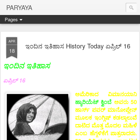
PARYAYA
Pages
APR
ಇಂದಿನ ಇತಿಹಾಸ History Today ಏಪ್ರಿಲ್ 16
18
ಇಂದಿನ ಇತಿಹಾಸ
ಏಪ್ರಿಲ್ 16
ಅಮೆರಿಕಾದ ವಿಮಾನಯಾನಿ
ಹ್ಯಾರಿಯೆಟ್ ಕ್ವಿಂಬೆ
ಅವರು 50
ಹಾರ್ಸ್ ಪವರ್ ಮಾನೋಪ್ಲೇನ್
ಮೂಲಕ ಇಂಗ್ಲಿಷ್ ಕಡಲ್ಗಾಲುವೆ
ದಾಟಿದ ಮೊತ್ತ ಮೊದಲ ಮಹಿಳೆ
ಎಂಬ ಹೆಗ್ಗಳಿಕೆಗೆ ಪಾತ್ರರಾದರು.