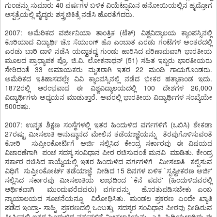
ಗುಂಡನ್ನು ಸುಮಾರು 40 ವರ್ಷಗಳ ಬಳಿಕ ವಿಯೆಟ್ನಾಮಿನ ಹನೋಯಿಯಲ್ಲಿನ ಹೃದ್ರೋಗ
ಆಸ್ಪತ್ರೆಯಲ್ಲಿ ವೈದ್ಯರು ಶಸ್ತ್ರಚಿಕಿತ್ಸೆ ನಡೆಸಿ ಹೊರತೆಗೆದರು.
2007: ಅಮೆರಿಕದ ವರ್ಜೀನಿಯಾ ತಾಂತ್ರಿಕ (ಟೆಕ್) ವಿಶ್ವವಿದ್ಯಾಲಯ ಕ್ಯಾಂಪಸ್ಸಿನಲ್ಲಿ
ಕೊರಿಯಾದ ವಿದ್ಯಾರ್ಥಿ ಚೊ ಸೆಯುಂಗ್ ಹೊ ಎಂಬಾತ ಎರಡು ಗಂಟೆಗಳ ಅಂತರದಲ್ಲಿ
ಎರಡು ಬಾರಿ ದಾಳಿ ನಡೆಸಿ ಯದ್ವಾತದ್ವ ಗುಂಡು ಹಾರಿಸಿದ ಪರಿಣಾಮವಾಗಿ ಭಾರತೀಯ
ಮೂಲದ ಪ್ರಾಧ್ಯಾಪಕ ಪ್ರೊ. ಜಿ.ವಿ. ಲೋಕನಾಥನ್ (51) ಸಹಿತ ಇಬ್ಬರು ಭಾರತೀಯರು
ಸೇರಿದಂತೆ 33 ಅಮಾಯಕರು ಮೃತರಾಗಿ ಇತರ 22 ಮಂದಿ ಗಾಯಗೊಂಡರು.
ಅಮೆರಿಕದ ಇತಿಹಾಸದಲ್ಲೇ ವಿವಿ ಕ್ಯಾಂಪಸ್ಸಿನಲ್ಲಿ ನಡೆದ ಭೀಕರ ಹತ್ಯಾಕಾಂಡ ಇದು.
1872ರಲ್ಲಿ ಆರಂಭವಾದ ಈ ವಿಶ್ವವಿದ್ಯಾಲಯದಲ್ಲಿ 100 ದೇಶಗಳ 26,000
ವಿದ್ಯಾರ್ಥಿಗಳು ಅಧ್ಯಯನ ಮಾಡುತ್ತಾರೆ. ಅವರಲ್ಲಿ ಭಾರತೀಯ ವಿದ್ಯಾರ್ಥಿಗಳ ಸಂಖ್ಯೆಯೇ
500ರಷು.
2007: ಉನ್ನತ ಶಿಕ್ಷಣ ಸಂಸ್ಥೆಗಳಲ್ಲಿ ಇತರ ಹಿಂದುಳಿದ ವರ್ಗಗಳಿಗೆ (ಒಬಿಸಿ) ಶೇಕಡಾ
27ರಷ್ಟು ಮೀಸಲಾತಿ ಅನುಷ್ಠಾನದ ಮೇಲಿನ ತಡೆಯಾಜ್ಞೆಯನ್ನು ತೆರವುಗೊಳಿಸುವಂತೆ
ಕೋರಿ ಸುಪ್ರೀಂಕೋರ್ಟಿಗೆ ಅರ್ಜಿ ಸಲ್ಲಿಸಿದ ಕೇಂದ್ರ ಸರ್ಕಾರವು ಈ ವಿಷಯದ
ವಿಚಾರಣೆಗಾಗಿ ಪಂಚ ಸದಸ್ಯ ಸಂವಿಧಾನ ಪೀಠ ರಚಿಸುವಂತೆ ಮನವಿ ಮಾಡಿತು. ಕೇಂದ್ರ
ಸರ್ಕಾರ ರಚಿಸಿದ ಕಾಯ್ದೆಯಲ್ಲಿ ಇತರ ಹಿಂದುಳಿದ ವರ್ಗಗಳಿಗೆ ಮೀಸಲಾತಿ ಕಲ್ಪಿಸುವ
ವಿಧಿಗೆ ಸುಪ್ರೀಂಕೋರ್ಟ್ ತಡೆಯಾಜ್ಞೆ ನೀಡಿದ 15 ದಿನಗಳ ಬಳಿಕ `ಸ್ಪಷ್ಟೀಕರಣ ಅರ್ಜಿ'
ಸಲ್ಲಿಸಿದ ಸರ್ಕಾರವು ಮೀಸಲಾತಿಯ ಲಾಭದಿಂದ `ಕೆನೆ ಪದರ' (ಹಿಂದುಳಿದವರಲ್ಲಿ
ಆರ್ಥಿಕವಾಗಿ ಮುಂದುವರೆದವರು) ವರ್ಗವನ್ನು ಹೊರತುಪಡಿಸಬೇಕು ಎಂಬ
ನ್ಯಾಯಾಲಯದ ಸೂಚನೆಯನ್ನೂ ವಿರೋಧಿಸಿತು. ಮಂಡಲ ಪ್ರಕರಣ ಎಂದೇ ಖ್ಯಾತಿ
ಪಡೆದ ಇಂದ್ರಾ- ಸಾಹ್ನಿ ಪ್ರಕರಣದಲ್ಲಿ ಒಂಬತ್ತು ಸದಸ್ಯರ ಸಂವಿಧಾನ ಪೀಠವು ನೀಡಿರುವ
ತೀರ್ಪಿನಲ್ಲಿ ಇತರ ಹಿಂದುಳಿದ ವರ್ಗಗಳಿಗೆ ಮೀಸಲಾತಿಯನ್ನು ಎತ್ತಿ ಹಿಡಿಯಲಾಗಿದ್ದು ಈ