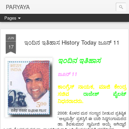
PARYAYA
Pages
JUN
ಇಂದಿನ ಇತಿಹಾಸ History Today ಜೂನ್ 11
17
ಇಂದಿನ ಇತಿಹಾಸ
ಜೂನ್ 11
ಕಾಂಗ್ರೆಸ್ ನಾಯಕ, ಮಾಜಿ ಕೇಂದ್ರ
ಸಚಿವ
ರಾಜೇಶ್ ಪೈಲಟ್
ನಿಧನರಾದರು.
2008: ಕೊಳದ ಮಠ ಸಂಸ್ಥಾನ ನೀಡುವ ಪ್ರತಿಷ್ಠಿತ
`ಅಲ್ಲಮಶ್ರೀ' ಪ್ರಶಸ್ತಿಗೆ ಈ ಬಾರಿ ಸಿದ್ದಗಂಗಾಮಠದ
ಡಾ. ಶಿವಕುಮಾರ ಸ್ವಾಮೀಜಿ ಆಯ್ಕೆ ಆಗಿದ್ದಾರೆ