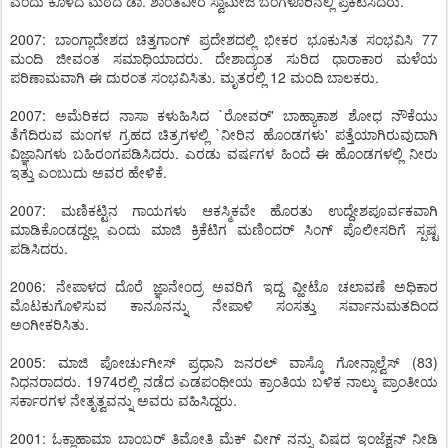
ಎಂದು ಕೊಳದ ಮಠದ ಡಾ. ಶಾಂತವೀರ ಸ್ವಾಮೀಜಿ ಬೆಂಗಳೂರಿನಲ್ಲಿ ಪ್ರಕಟಿಸಿದರು.
2007: ಬಾಂಗ್ಲಾದೇಶದ ಚಿತ್ತಗಾಂಗ್ ಪ್ರದೇಶದಲ್ಲಿ ಭೀಕರ ಭೂಕುಸಿತ ಸಂಭವಿಸಿ 77
ಮಂದಿ ಜೀವಂತ ಸಮಾಧಿಯಾದರು. ದೇಶಾದ್ಯಂತ ಸುರಿದ ಧಾರಾಕಾರ ಮಳೆಯ
ಪರಿಣಾಮವಾಗಿ ಈ ದುರಂತ ಸಂಭವಿಸಿತು. ಮೃತರಲ್ಲಿ 12 ಮಂದಿ ಬಾಲಕರು.
2007: ಅಮೆರಿಕದ ನಾಸಾ ಕಳುಹಿಸಿದ `ರೋವರ್' ಬಾಹ್ಯಾಕಾಶ ಶೋಧ ನೌಕೆಯು
ತೆಗೆದಿರುವ ಮಂಗಳ ಗ್ರಹದ ಚಿತ್ರಗಳಲ್ಲಿ `ನೀರಿನ ಹೊಂಡಗಳು' ಪತ್ತೆಯಾಗಿರುವುದಾಗಿ
ವಿಜ್ಞಾನಿಗಳು ಬಹಿರಂಗಪಡಿಸಿದರು. ಎರಡು ವರ್ಷಗಳ ಹಿಂದೆ ಈ ಹೊಂಡಗಳಲ್ಲಿ ನೀರು
ಇತ್ತು ಎಂಬುದು ಅವರ ಹೇಳಿಕೆ.
2007: ಮಣಿಕಟ್ಟಿನ ಗಾಯಗಳು ಆಕಸ್ಮಿಕವೇ ಹೊರತು ಉದ್ದೇಶಪೂರ್ವಕವಾಗಿ
ಮಾಡಿಕೊಂಡದ್ದಲ್ಲ ಎಂದು ಮಾಜಿ ಕ್ರಿಕೆಟಿಗ ಮಣಿಂದರ್ ಸಿಂಗ್ ಪೊಲೀಸರಿಗೆ ಸ್ಪಷ್ಟ
ಪಡಿಸಿದರು.
2006: ನೇಪಾಳದ ದೊರೆ ಜ್ಞಾನೇಂದ್ರ ಅವರಿಗೆ ಇದ್ದ ವ್ಹೀಟೊ ಚಲಾವಣೆ ಅಧಿಕಾರ
ಮೊಟಕುಗೊಳಿಸುವ ಕಾನೂನನ್ನು ನೇಪಾಳಿ ಸಂಸತ್ತು ಸರ್ವಾನುಮತದಿಂದ
ಅಂಗೀಕರಿಸಿತು.
2005: ಮಾಜಿ ಪೋರ್ಚುಗೀಸ್ ಪ್ರಧಾನಿ ಜನರಲ್ ವಾಸ್ಕೊ ಗೋನ್ಸಾಲ್ವೆಸ್ (83)
ನಿಧನರಾದರು. 1974ರಲ್ಲಿ ನಡೆದ ಎಡಪಂಥೀಯ ಕ್ರಾಂತಿಯ ಬಳಿಕ ನಾಲ್ಕು ಪ್ರಾಂತೀಯ
ಸರ್ಕಾರಗಳ ನೇತೃತ್ವವನ್ನು ಅವರು ವಹಿಸಿದ್ದರು.
2001: ಓಕ್ಲಾಹಾಮಾ ಬಾಂಬರ್ ತಿಮೋತಿ ಮೆಕ್ ವೀಗ್ ನನ್ನು ವಿಷದ ಇಂಜೆಕ್ಷನ್ ನೀಡಿ