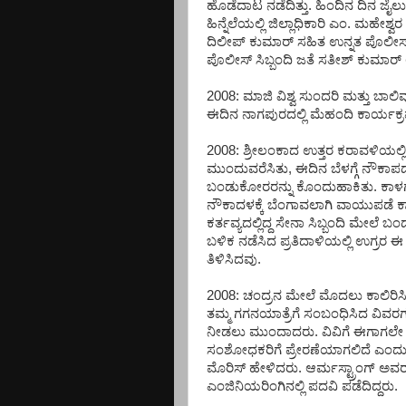
ಹೊಡೆದಾಟ ನಡೆದಿತ್ತು. ಹಿಂದಿನ ದಿನ ಜೈಲು 
ಹಿನ್ನೆಲೆಯಲ್ಲಿ ಜಿಲ್ಲಾಧಿಕಾರಿ ಎಂ. ಮಹೇಶ್
ದಿಲೀಪ್ ಕುಮಾರ್ ಸಹಿತ ಉನ್ನತ ಪೊಲೀಸ್ ಅ
ಪೊಲೀಸ್ ಸಿಬ್ಬಂದಿ ಜತೆ ಸತೀಶ್ ಕುಮಾರ್
2008: ಮಾಜಿ ವಿಶ್ವ ಸುಂದರಿ ಮತ್ತು ಬಾ
ಈದಿನ ನಾಗಪುರದಲ್ಲಿ ಮೆಹಂದಿ ಕಾರ್ಯ
2008: ಶ್ರೀಲಂಕಾದ ಉತ್ತರ ಕರಾವಳಿಯಲ್ಲಿ
ಮುಂದುವರೆಸಿತು, ಈದಿನ ಬೆಳಗ್ಗೆ ನೌಕ
ಬಂಡುಕೋರರನ್ನು ಕೊಂದುಹಾಕಿತು. ಕಾಳಗ
ನೌಕಾದಳಕ್ಕೆ ಬೆಂಗಾವಲಾಗಿ ವಾಯುಪಡೆ ಕ
ಕರ್ತವ್ಯದಲ್ಲಿದ್ದ ಸೇನಾ ಸಿಬ್ಬಂದಿ ಮೇಲೆ
ಬಳಿಕ ನಡೆಸಿದ ಪ್ರತಿದಾಳಿಯಲ್ಲಿ ಉಗ್
ತಿಳಿಸಿದವು.
2008: ಚಂದ್ರನ ಮೇಲೆ ಮೊದಲು ಕಾಲಿರಿಸಿದ
ತಮ್ಮ ಗಗನಯಾತ್ರೆಗೆ ಸಂಬಂಧಿಸಿದ ವಿವರಗಳನ
ನೀಡಲು ಮುಂದಾದರು. ವಿವಿಗೆ ಈಗಾಗಲೇ ಈ 
ಸಂಶೋಧಕರಿಗೆ ಪ್ರೇರಣೆಯಾಗಲಿದೆ ಎಂದು ಪರ
ಮೊರಿಸ್ ಹೇಳಿದರು. ಆರ್ಮಸ್ಟ್ರಾಂಗ್ ಅವರ
ಎಂಜಿನಿಯರಿಂಗಿನಲ್ಲಿ ಪದವಿ ಪಡೆದಿದ್ದರು.