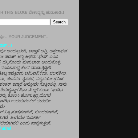
 THIS BLOG/ ಬೇಕಾದ್ದನ್ನು ಹುಡುಕಾಡಿ.!
ತೀರ್ಪು.. YOUR JUDGEMENT..
ಕ್' ..!
್ಪು ಅಂದ್ಕೊಬೇಡಿ, ಚಪ್ಪಾಳೆ ಅನ್ನಿ, ಹಸ್ತಲಾಘವ
'ಗೋ-ಪರಾಕ್' ಅನ್ನಿ ಅಥವಾ 'ಭೇಷ್' ಎಂಬ
್ಲಿ ಬೆನ್ನಿಗೊಂದು ಮೆದುಬಾರು ಅಂದುಕೊಳ್ಳಿ.
ನಂಬಲಸಾಧ್ಯ ಕೆಲಸ ಮಾಡುತ್ತಿದ್ದೀರಿ.
ಳಗೊಬ್ಬ ಇಷ್ಟೊಂದು ಚಟುವಟಿಕೆಯ, ಚಲನಶೀಲ,
, ಜೀವಪರ, ರೈತಪರ, ಸಹೃದಯೀ ಶ್ರಮಿಕ
್ ಇದ್ದಾರೆ ಅನ್ನೋದೇ ಗೊತ್ತಿರಲಿಲ್ಲ. ನಾನು
ಣಿಯಲ್ಲಿದ್ದಾಗ ದಿನಾ ಮೆಲ್ಲಗೆ ಬಂದು 'ಇಂದಿನ
ನ್ನು ತೋರಿಸಿ ಹೋಗುತ್ತಿದ್ದ ದೊಗಲೆ
ೊಳಗಿನ ಉದಯಶಂಕರ್ ಬೇರೆಯೇ
ದೆ?
ಲಾಗ್ ನಿತ್ಯ ನೂತನವಾಗಿದೆ, ಸುಂದರವಾಗಿದೆ,
ಾಗಿದೆ. ಹೀಗೆಯೇ ಸುದೀರ್ಘ
ಿಯಾಗಿರಲಿ ಎಂದು ಹಾರೈಸುತ್ತೇನೆ.
 ಹೆಗಡೆ