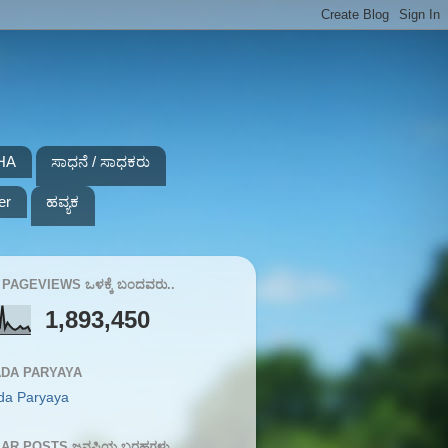
HA
ಸಾಧನೆ / ಸಾಧಕರು
er
ಹವ್ಯಕ
PAGEVIEWS ಒಳಕ್ಕೆ ಬಂದವರು..
1,893,450
DA PARYAYA
da Paryaya
AR POSTS ಜನಪ್ರಿಯ ಬರಹಗಳು