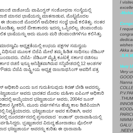
I visit
excelle
 ಚಿಂಪಾಂಜಿ ವಾಶೋಯೆ ವಾಷಿಂಗ್ಟನ್ ಸಂಶೋಧನಾ ಸಂಸ್ಥೆಯಲ್ಲಿ
-Moha
 ಈ ಚಿಂಪಾಜಿ ಮಾನವ ಭಾಷೆಯನ್ನು ಮಾತನಾಡುವ, ಮೊಟ್ಟಮೊದಲ
ಈ ಚಿಂಪಾಂಜಿ ಮೊದಲಿಗೆ ಅಮೆರಿಕದ ಸಂಜ್ಞೆ ಭಾಷೆ ಕಲಿತಿತ್ತು. ನಂತರ
Congra
ುಕೊಂಡಿತ್ತು. ಆದರೆ ಟೀಕಾಕಾರರು ಇದನ್ನು ಒಪ್ಪಿರಲಿಲ್ಲ. ಚಿಂಪಾಂಜಿಯ
I requ
ಲಿತ ಭಾಷೆಯನ್ನು ಅದು ಮೂರು ಮರಿ ಚಿಂಪಾಂಚಿಗಳಿಗೂ ಕಲಿಸಿತ್ತು.
congrat
dedica
wishes
ಕುಮಾರಸ್ವಾಮಿ ಅಧ್ಯಕ್ಷತೆಯಲ್ಲಿ ಉಭಯ ಪಕ್ಷಗಳ ಸಮನ್ವಯ
Akka a
ು ವಿಧಿಸುವ ಮೂಲಕ ಬಿಜೆಪಿ ಮೇಲೆ ತಮ್ಮ ಹಿಡಿತ ಸಾಧಿಸಲು ಜೆಡಿಎಸ್
-S.R.V
ುಂದಾದರು. ಬಿಜೆಪಿ- ಜೆಡಿಎಸ್ ಮೈತ್ರಿ ಕೂಟಕ್ಕೆ ಸರ್ಕಾರ ರಚಿಸಲು
ಿ ಸರ್ಕಾರ ರಚನೆ ಇನ್ನೂ ಅನಿಶ್ಚಿತವಾಗಿರುವ ಸನ್ನಿವೇಶದಲ್ಲಿ 12 ಅಂಶಗಳ
Very U
 ಗೌಡರು ಬಿಜೆಪಿ ರಾಷ್ಟ್ರೀಯ ಅಧ್ಯಕ್ಷ ರಾಜನಾಥಸಿಂಗ್ ಅವರಿಗೆ ಪತ್ರ
Very u
GOOD 
Nanna
ಅಧಿಕಾರಿ ಎಂದು ಜನ ಗುರುತಿಸುವುದು ಕಿರಣ್ ಬೇಡಿ ಅವರನ್ನು.
COLL
ಭಟ್ಟಾಚಾರ್ಯ ಅವರು ಭಾರತದ ಮೊದಲ ಮಹಿಳಾ ಐಪಿಎಸ್ ಅಧಿಕಾರಿ
P.V.P
.THUM
 ತಂಡದಲ್ಲಿ ಆಯ್ಕೆಯಾದ ಭಟ್ಟಾಚಾರ್ಯ ಅವರು, 2004ರ ಜೂನ್
INNOB
ಾರ ಸ್ವೀಕರಿಸಿ, ಮೂರು ವರ್ಷಗಳಿಗೂ ಹೆಚ್ಚು ಕಾಲ ಡಿಜಿಪಿಯಾಗಿ
KOOD
್ಲಿ ನಿವೃತ್ತಿಯಾದರು. ಭಟ್ಟಾಚಾರ್ಯ ಅವರ ಕುರಿತಾಗಿ, ಅವರ
PARIC
0ರಲ್ಲಿ ದೂರದರ್ಶನದಲ್ಲಿ ಪ್ರಸಾರವಾದ `ಉಡಾನ್' ಧಾರಾವಾಹಿಯಲ್ಲಿ
NIMMA
ರ್ವಹಿಸಿದ್ದರು. ಭ್ರಷ್ಟಾಚಾರದ ವಿರುದ್ಧ ಹೋರಾಡಲು ಪೊಲೀಸ್
GALU
ಯಾದ ಭಟ್ಟಾಚಾರ್ಯ ಅವರನ್ನು ಕುರಿತು ಈ ಧಾರಾವಾಹಿ
.NEEV