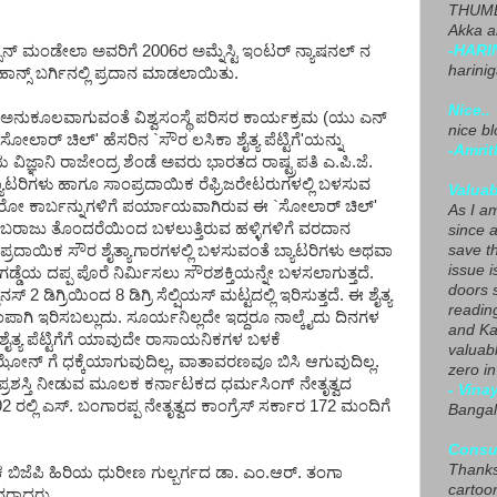
THUMB
Akka a
ನೆಲ್ಸನ್ ಮಂಡೇಲಾ ಅವರಿಗೆ 2006ರ ಅಮ್ನೆಸ್ಟಿ ಇಂಟರ್ ನ್ಯಾಷನಲ್ ನ
-HARI
harini
ಹಾನ್ಸ್ ಬರ್ಗಿನಲ್ಲಿ ಪ್ರದಾನ ಮಾಡಲಾಯಿತು.
Nice..
 ಅನುಕೂಲವಾಗುವಂತೆ ವಿಶ್ವಸಂಸ್ಥೆ ಪರಿಸರ ಕಾರ್ಯಕ್ರಮ (ಯು ಎನ್
nice blo
`ಸೋಲಾರ್ ಚಿಲ್' ಹೆಸರಿನ `ಸೌರ ಲಸಿಕಾ ಶೈತ್ಯ ಪೆಟ್ಟಿಗೆ'ಯನ್ನು
-Amrit
ಿಜ್ಞಾನಿ ರಾಜೇಂದ್ರ ಶೆಂಡೆ ಅವರು ಭಾರತದ ರಾಷ್ಟ್ರಪತಿ ಎ.ಪಿ.ಜೆ.
್ಯಾಟರಿಗಳು ಹಾಗೂ ಸಾಂಪ್ರದಾಯಿಕ ರೆಫ್ರಿಜರೇಟರುಗಳಲ್ಲಿ ಬಳಸುವ
Valuab
ೋ ಕಾರ್ಬನ್ನುಗಳಿಗೆ ಪರ್ಯಾಯವಾಗಿರುವ ಈ `ಸೋಲಾರ್ ಚಿಲ್'
As I am
 ಸರಬರಾಜು ತೊಂದರೆಯಿಂದ ಬಳಲುತ್ತಿರುವ ಹಳ್ಳಿಗಳಿಗೆ ವರದಾನ
since 
ಂಪ್ರದಾಯಿಕ ಸೌರ ಶೈತ್ಯಾಗಾರಗಳಲ್ಲಿ ಬಳಸುವಂತೆ ಬ್ಯಾಟರಿಗಳು ಅಥವಾ
save t
issue i
ಡ್ಡೆಯ ದಪ್ಪ ಪೊರೆ ನಿರ್ಮಿಸಲು ಸೌರಶಕ್ತಿಯನ್ನೇ ಬಳಸಲಾಗುತ್ತದೆ.
doors 
 ಡಿಗ್ರಿಯಿಂದ 8 ಡಿಗ್ರಿ ಸೆಲ್ಷಿಯಸ್ ಮಟ್ಟದಲ್ಲಿ ಇರಿಸುತ್ತದೆ. ಈ ಶೈತ್ಯ
readin
ು ತಂಪಾಗಿ ಇರಿಸಬಲ್ಲುದು. ಸೂರ್ಯನಿಲ್ಲದೇ ಇದ್ದರೂ ನಾಲ್ಕೈದು ದಿನಗಳ
and Ka
ಶೈತ್ಯ ಪೆಟ್ಟಿಗೆಗೆ ಯಾವುದೇ ರಾಸಾಯನಿಕಗಳ ಬಳಕೆ
valuab
್ ಗೆ ಧಕ್ಕೆಯಾಗುವುದಿಲ್ಲ, ವಾತಾವರಣವೂ ಬಿಸಿ ಆಗುವುದಿಲ್ಲ.
zero i
 ಪ್ರಶಸ್ತಿ ನೀಡುವ ಮೂಲಕ ಕರ್ನಾಟಕದ ಧರ್ಮಸಿಂಗ್ ನೇತೃತ್ವದ
- Vina
92 ರಲ್ಲಿ ಎಸ್. ಬಂಗಾರಪ್ಪ ನೇತೃತ್ವದ ಕಾಂಗ್ರೆಸ್ ಸರ್ಕಾರ 172 ಮಂದಿಗೆ
Bangal
Consu
Thanks
ಕ ಬಿಜೆಪಿ ಹಿರಿಯ ಧುರೀಣ ಗುಲ್ಬರ್ಗದ ಡಾ. ಎಂ.ಆರ್. ತಂಗಾ
cartoo
ನರಾದರು.