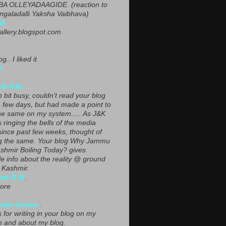
A OLLEYADAAGIDE. (reaction to
ngaladalli Yaksha Vaibhava)
NI
gallery.blogspot.com
g.. I liked it
h
le Info..
 bit busy, couldn’t read your blog
a few days, but had made a point to
he same on my system..... As J&K
s ringing the bells of the media
since past few weeks, thought of
g the same. Your blog Why Jammu
shmir Boiling Today? gives
le info about the reality @ ground
n Kashmir.
yak G M
,
ore
mer Issues.
.
 for writing in your blog on my
n and about my blog.