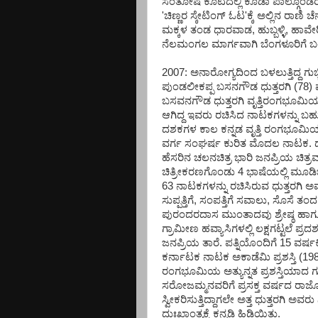
ಸಂತೋಷ ಕೂಟದಲ್ಲಿ ಕೂಡಾ ಪಾಲ್ಗೊಂಡರು
'ಚಿಣ್ಣರ ಸ್ಕೇಟಿಂಗ್ ಓಟ'ಕ್ಕೆ ಅಲ್ಲಿನ ರಾಣಿ
ಮಕ್ಕಳ ತಂಡ ಧಾರವಾಡ, ಹುಬ್ಬಳ್ಳಿ, ಹಾವೇರಿ
ನೆಲಮಂಗಲ ಮಾರ್ಗವಾಗಿ ಬೆಂಗಳೂರಿಗೆ ಬ
2007: ಅನಾರೋಗ್ಯದಿಂದ ಬಳಲುತ್ತಿದ್ದ ಗುಬ
ಪುಂಡಲೀಕಪ್ಪ ಬಸನಗೌಡ ಧುತ್ತರಗಿ (78) ಮ
ಬಸವನಗೌಡ ಧುತ್ತರಗಿ ವೃತ್ತಿರಂಗಭೂಮ
ಆಗಿದ್ದ ಇವರು ರಚಿಸಿದ ನಾಟಕಗಳನ್ನು ಬಹ
ದಶಕಗಳ ಕಾಲ ಕನ್ನಡ ವೃತ್ತಿ ರಂಗಭೂಮಿಯ ಅವ
ವರ್ಗ ಸಂಘರ್ಷ ಕುರಿತ ಮೊದಲ ನಾಟಕ. ಡ
ಹೆಸರಿನ ಚಲನಚಿತ್ರ ಭಾರಿ ಜನಪ್ರಿಯ ಚಿತ್
ಚಿತ್ರೀಕರಣಗೊಂಡು 4 ಭಾಷೆಯಲ್ಲಿ ಮೂಡಿಬಂ
63 ನಾಟಕಗಳನ್ನು ರಚಿಸಿರುವ ಧುತ್ತರ
ಸುಪ್ಪತ್ತಿಗೆ, ಸಂಪತ್ತಿಗೆ ಸವಾಲು, ಸೊಸೆ ತಂದ 
ಪುರಂದರದಾಸ ಮುಂತಾದವು ಶ್ರೇಷ್ಠ ಹಾಗೂ
ಗ್ರಾಮೀಣ ಹವ್ಯಾಸಿಗಳಲ್ಲಿ ಲಕ್ಷಗಟ್ಟಲೆ ಪ್
ಜನಪ್ರಿಯ ತಾರೆ. ಪತ್ನಿಯೊಂದಿಗೆ 15 ವರ್ಷ
ಕರ್ನಾಟಕ ನಾಟಕ ಅಕಾಡೆಮಿ ಪ್ರಶಸ್ತಿ (1985
ರಂಗಭೂಮಿಯ ಅತ್ಯುನ್ನತ ಪ್ರಶಸ್ತಿಯಾದ ಗುಬ್ಬಿ
ಸರೋಜಮ್ಮನವರಿಗೆ ಪ್ರಸಕ್ತ ವರ್ಷದ ರಾಜ್ಯೋತ್ಸವ
ಸ್ವೀಕರಿಸುತ್ತಿದ್ದಾಗಲೇ ಅತ್ತ ಧುತ್ತರ
ದುಃಖಾಂತ್ಯಕ್ಕೆ ಕನ್ನಡಿ ಹಿಡಿಯಿತು.