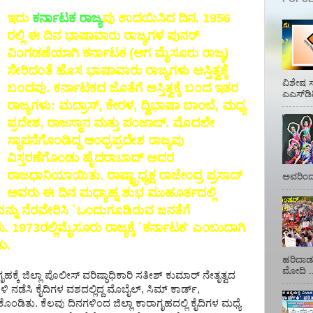
ಇದು
ಕರ್ನಾಟಕ ರಾಜ್ಯ
ವು ಉದಯಿಸಿದ ದಿನ. 1956
ರಲ್ಲಿ ಈ ದಿನ ಭಾಷಾವಾರು ರಾಜ್ಯಗಳ ಪುನರ್
ವಿಂಗಡಣೆಯಾಗಿ ಕರ್ನಾಟಕ (ಆಗ ಮೈಸೂರು ರಾಜ್ಯ)
ಸೇರಿದಂತೆ ಹೊಸ ಭಾಷಾವಾರು ರಾಜ್ಯಗಳು ಅಸ್ತಿತ್ವಕ್ಕೆ
ವಿಶೇಷ ಸ
ಬಂದವು. ಕರ್ನಾಟಕದ ಜೊತೆಗೆ ಅಸ್ತಿತ್ವಕ್ಕೆ ಬಂದ ಇತರ
ಎಎಸ್‌ಡಿ
ರಾಜ್ಯಗಳು: ಮದ್ರಾಸ್, ಕೇರಳ, ದ್ವಿಭಾಷಾ ಬಾಂಬೆ, ಮಧ್ಯ
ಪ್ರದೇಶ, ರಾಜಸ್ಥಾನ ಮತ್ತು ಪಂಜಾಬ್. ಮೊದಲೇ
ಸ್ಥಾಪನೆಗೊಂಡಿದ್ದ ಆಂಧ್ರಪ್ರದೇಶ ರಾಜ್ಯವು
ವಿಸ್ತರಣೆಗೊಂಡು ಹೈದರಾಬಾದ್ ಅದರ
ರಾಜಧಾನಿಯಾಯಿತು. ರಾಷ್ಟ್ರಾಧ್ಯಕ್ಷ ರಾಜೇಂದ್ರ ಪ್ರಸಾದ್
ಅವರಿಂದ 
ಅವರು ಈ ದಿನ ಮಧ್ಯಾಹ್ನ ಶುಭ ಮುಹೂರ್ತದಲ್ಲಿ
್ನು ನೆರವೇರಿಸಿ `ಒಂದುಗೂಡಿರುವ ಜನತೆಗೆ
 1973ರಲ್ಲಿಮೈಸೂರು ರಾಜ್ಯಕ್ಕೆ `ಕರ್ನಾಟಕ' ಎಂಬುದಾಗಿ
ು.
ಹರಿದಾಡು
ಮೋದಿ ..
್ಕೆ ಜಿಲ್ಲಾ ಪೊಲೀಸ್ ವರಿಷ್ಠಾಧಿಕಾರಿ ಸತೀಶ್ ಕುಮಾರ್ ನೇತೃತ್ವದ
ಿ ನಡೆಸಿ ಕೈದಿಗಳ ವಶದಲ್ಲಿದ್ದ ಮೊಬೈಲ್, ಸಿಮ್ ಕಾರ್ಡ್,
ಿತು. ಕೆಲವು ದಿನಗಳಿಂದ ಜಿಲ್ಲಾ ಕಾರಾಗೃಹದಲ್ಲಿ ಕೈದಿಗಳ ಮಧ್ಯೆ