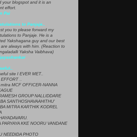
ed your blogspot and it is an
nt effort.
n Pai
tulations to Panjaje..
est you to please forward my
ulations to Panjaje. He is a
ted Yakshagana guy and our best
 are always with him. (Reaction to
ngaladalli Yaksha Vaibhava)
ijayashankar
seful..
seful site I EVER MET..
EFFORT ..
 mitra MCF OFFICER-NANNA
EAGUE
ARAMESH GROUP NALLIDDARE
BA SANTHOSHAVAAHITHU'
BA MITRA KARTHIK KODREL
A
HAYADAVARU.
 PARYAYA KKE NOORU VANDANE
U NEEDIDA PHOTO