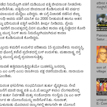
ಪರಿಸರ ಸ
ೆದ ನಿರುದ್ಯೋಗಿ ಪತಿಗೆ ದುಡಿಯುವ ಪತ್ನಿ ಜೀವನಾಂಶ ನೀಡಬೇಕು
ಸಜ್ಜಾಗಿದ
ದೇಶಿಸಿತು. ಪತ್ನಿಯಿಂದ ಜೀವನಾಂಶ ಕೊಡಿಸುವಂತೆ 40 ವರ್ಷದ
ಾಯಾಲಯದ ಮೆಟ್ಟಿಲು ಏರಿದ್ದರು. ಈ ಬಗ್ಗೆ ವಿಚಾರಣೆ ನಡೆಸಿದ ಜಿಲ್ಲಾ
. ಸೋಂಧಿ ಅವರು ಪತಿಗೆ ಮಾಸಿಕ ರೂ 2000 ನೀಡುವಂತೆ ಹಾಗೂ ಆತನ
ಭರಿಸುವಂತೆ ಪತ್ನಿಗೆ ಆದೇಶಿಸಿ ತೀರ್ಪು ನೀಡಿದರು. ಪ್ರೇಮ
ಿಗೆ ದಾಂಪತ್ಯದಲ್ಲಿ ವಿರಸ ಮೂಡಿದ ಕಾರಣ ಪತ್ನಿ ವಿಚ್ಛೇದನ ಕೋರಿ
ದಕ್ಕೂ ಮುನ್ನ ಸಿಂಗ್ ತಾನು ನಿರುದ್ಯೋಗಿಯಾಗಿರುವ ಕಾರಣ
Pakist
ಾಂಶ ಕೊಡಿಸುವಂತೆ ಕೋರಿದ್ದರು.
Satur..
ಸೊಂದು ಕಮರಿಗೆ ಉರುಳಿದ ಪರಿಣಾಮ 15 ಪ್ರಯಾಣಿಕರು ಸಾವನ್ನಪ್ಪಿ,
ೋನ್ಸೆ ಕಣಿವೆ ಪ್ರದೇಶದಲ್ಲಿ ಬಸ್ ಉರುಳಿತು. ಮಹಾರಾಷ್ಟ್ರ ರಸ್ತೆ
ು ಮುಂಬೈ ಮಧ್ಯೆ ಪ್ರಯಾಣಸುತ್ತಿತ್ತು.
ಾವಣೆ ಹತ್ತಿರವಾಗುತ್ತಿದ್ದಂತೆಯೇ ಬುಡಕಟ್ಟು ಜನರನ್ನು
son of
ನೆ' (ಎ ಎಂ ಎಸ್) ಎಂಬ ರಾಜಕೀಯ ಪಕ್ಷ ರಚನೆಯಾಯಿತು. ನಾರಾಯಣ
village
ಗೊಂಡಿತು.
ದುರಂತ ಘಟನೆಗಳು ಸಂಭವಿಸಿದಾಗ ತುರ್ತು ವೈದ್ಯಕೀಯ ಸೇವೆ
 ಮಾಜಿ ರಾಷ್ಟ್ರಪತಿ ಎ.ಪಿ.ಜೆ.ಅಬ್ದುಲ್ ಕಲಾಂ ಬೆಂಗಳೂರಿನಲ್ಲಿ
 ತುರ್ತು ನಿರ್ವಹಣೆ ಮತ್ತು ಸಂಶೋಧನಾ ಸಂಸ್ಥೆಯ (ಇ ಎಂ ಆರ್
unique
ರ್ಕಾರ ಈ ಯೋಜನೆಯನ್ನು ಜಾರಿಗೊಳಿಸಿತು. ಗುಜರಾತ್,
E- Com
ತಮಿಳುನಾಡು ಮೊದಲಾದ ರಾಜ್ಯಗಳಲ್ಲಿ ಈಗಾಗಲೇ ಈ ಯೋಜನೆ