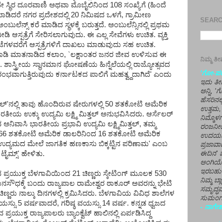
ಾವುದೇ ಸ್ಥಿರ ದೂರವಾಣಿ ಅಥವಾ ಮೊಬೈಲಿನಿಂದ 108 ಸಂಖ್ಯೆಗೆ (ಹಿಂದೆ
ಮಾಡಿದರೆ ನಗರ ಪ್ರದೇಶದಲ್ಲಿ 20 ನಿಮಿಷದ ಒಳಗೆ, ಗ್ರಾಮೀಣ
SEARCH
ಬುಲೆನ್ಸ್ ಕರೆ ಮಾಡಿದ ಸ್ಥಳಕ್ಕೆ ಬರುತ್ತದೆ. ಅಂಬುಲೆನ್ಸಿನಲ್ಲಿ ಪ್ರಥಮ
ಆಸ್ಪತ್ರೆಗೆ ಸೇರಿಸಲಾಗುವುದು. ಈ ಎಲ್ಲ ಸೇವೆಗಳು ಉಚಿತ. ವ್ಯಕ್ತಿ
ೆಗಳವರೆಗೆ ಆಸ್ಪತ್ರೆಗಳಿಗೆ ದಾಖಲು ಮಾಡುವುದು ಸಹ ಉಚಿತ.
ಡೆ ಮಾಡಿ ಮಾತನಾಡಿದ ಕಲಾಂ, `ಲಕ್ಷಾಂತರ ಜನರ ಜೀವ ಉಳಿಸುವ ಈ
ನಿಮ್ಮ 
. ಶಾಸ್ತ್ರೀಯ ಸ್ಥಾನಮಾನ ಘೋಷಣೆಯ ಹಿನ್ನೆಲೆಯಲ್ಲಿ ರಾಜ್ಯೋತ್ಸವದ
'ಗೋ-ಪರಾ
ಾಗುತ್ತಿರುವುದು ಕರ್ನಾಟಕದ ಪಾಲಿಗೆ ಮಹತ್ವ್ದದಾಗಿದೆ' ಎಂದು
ಇದು ತೀರ
ಅನ್ನಿ, 
ಹೆಸರಿನಲ
ಲ್'ನಲ್ಲಿ ತಾವು ಹೊಂದಿರುವ ಷೇರುಗಳಲ್ಲಿ 50 ಶತಕೋಟಿ ಅಮೆರಿಕ
ಉತ್ತಮ, 
ತೀಯ ಉಕ್ಕು ಉದ್ಯಮಿ ಲಕ್ಷ್ಮಿ ಮಿತ್ತಲ್ ಅನುಭವಿಸಿದರು. ಆರ್ಸೆಲರ್
ನಿಮ್ಮೊ
ುವ ಅನಿವಾಸಿ ಭಾರತೀಯ ಪ್ರಭಾವಿ ಉದ್ಯಮಿ ಲಕ್ಷ್ಮಿಮಿತ್ತಲ್, ತಮ್ಮ
ರಂಜನೀಯ
್ಲಿನ 66 ಶತಕೋಟಿ ಅಮೆರಿಕ ಡಾಲರಿನಿಂದ 16 ಶತಕೋಟಿ ಅಮೆರಿಕ
ಉದಯಶಂಕರ
್ ಉದ್ಯಮದ ಮೇಲೆ ಜಾಗತಿಕ ಹಣಕಾಸು ಬಿಕ್ಕಟ್ಟಿನ ಪರಿಣಾಮ' ಎಂಬ
ಪ್ರಜಾವಾ
ಟೈಮ್ಸ್' ಹೇಳಿತು.
ಈದಿನ' ವ
ಅಂಗಿಯ
ಇರಬಹು
 ಪ್ರಯುಕ್ತ ಬೆಳಗಾವಿಯಿಂದ 21 ಚಿಣ್ಣರು ಸ್ಕೇಟಿಂಗ್ ಮೂಲಕ 530
ನಿಮ್ಮ ಬ್
ಧಾನಸೌಧಕ್ಕೆ ಬಂದು ರಾಜ್ಯಪಾಲ ರಾಮೇಶ್ವರ ಠಾಕೂರ್ ಅವರನ್ನು ಭೇಟಿ
ಸಮೃದ್ಧವ
್ಣರು ನಾಲ್ಕು ದಿನಗಳಲ್ಲಿ ಕ್ರಮಿಸಿದರು. ಬೆಳಗಾವಿಯ ವಿವಿಧ ಶಾಲೆಗಳ
ಸುಮಂಗಲ
ಯಸ್ಸು 5 ವರ್ಷವಾದರೆ, ಗರಿಷ್ಠ ವಯಸ್ಸು 14 ವರ್ಷ. ಕನ್ನಡ ಧ್ವಜದ
- ನಾಗೇಶ
ಪ್ರಯುಕ್ತ ರಾಜ್ಯಪಾಲರು ಬ್ಯಾಂಕ್ವೆಟ್ ಹಾಲಿನಲ್ಲಿ ಏರ್ಪಡಿಸಿದ್ದ