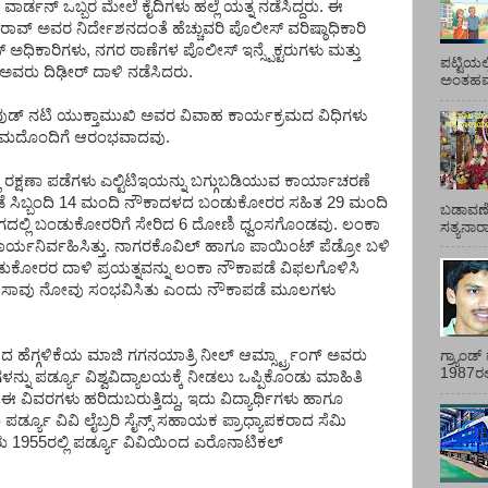
ವಾರ್ಡನ್ ಒಬ್ಬರ ಮೇಲೆ ಕೈದಿಗಳು ಹಲ್ಲೆ ಯತ್ನ ನಡೆಸಿದ್ದರು. ಈ
ವರ ರಾವ್ ಅವರ ನಿರ್ದೇಶನದಂತೆ ಹೆಚ್ಚುವರಿ ಪೊಲೀಸ್ ವರಿಷ್ಠಾಧಿಕಾರಿ
ಧಿಕಾರಿಗಳು, ನಗರ ಠಾಣೆಗಳ ಪೊಲೀಸ್ ಇನ್ಸ್ಪೆಕ್ಟರುಗಳು ಮತ್ತು
ಪಟ್ಟಿಯಲ
 ಅವರು ದಿಢೀರ್ ದಾಳಿ ನಡೆಸಿದರು.
ಅಂತಹವರ
ಲಿವುಡ್ ನಟಿ ಯುಕ್ತಾಮುಖಿ ಅವರ ವಿವಾಹ ಕಾರ್ಯಕ್ರಮದ ವಿಧಿಗಳು
ಕ್ರಮದೊಂದಿಗೆ ಆರಂಭವಾದವು.
 ರಕ್ಷಣಾ ಪಡೆಗಳು ಎಲ್ಟಿಟಿಇಯನ್ನು ಬಗ್ಗುಬಡಿಯುವ ಕಾರ್ಯಾಚರಣೆ
ಾಪಡೆ ಸಿಬ್ಬಂದಿ 14 ಮಂದಿ ನೌಕಾದಳದ ಬಂಡುಕೋರರ ಸಹಿತ 29 ಮಂದಿ
ಬಡಾವಣೆ
ದಲ್ಲಿ ಬಂಡುಕೋರರಿಗೆ ಸೇರಿದ 6 ದೋಣಿ ಧ್ವಂಸಗೊಂಡವು. ಲಂಕಾ
ಸತ್ಯನಾ
ಾರ್ಯನಿರ್ವಹಿಸಿತ್ತು. ನಾಗರಕೊವಿಲ್ ಹಾಗೂ ಪಾಯಿಂಟ್ ಪೆಡ್ರೋ ಬಳಿ
 ಬಂಡುಕೋರರ ದಾಳಿ ಪ್ರಯತ್ನವನ್ನು ಲಂಕಾ ನೌಕಾಪಡೆ ವಿಫಲಗೊಳಿಸಿ
ರರ ಈ ಸಾವು ನೋವು ಸಂಭವಿಸಿತು ಎಂದು ನೌಕಾಪಡೆ ಮೂಲಗಳು
 ಹೆಗ್ಗಳಿಕೆಯ ಮಾಜಿ ಗಗನಯಾತ್ರಿ ನೀಲ್ ಆರ್ಮ್ಸ್ಟ್ರಾಂಗ್ ಅವರು
ಗ್ರ್ಯಾಂ
1987ರಲ್ಲ
್ನು ಪರ್ಡ್ಯೂ ವಿಶ್ವವಿದ್ಯಾಲಯಕ್ಕೆ ನೀಡಲು ಒಪ್ಪಿಕೊಂಡು ಮಾಹಿತಿ
ವಿವರಗಳು ಹರಿದುಬರುತ್ತಿದ್ದು, ಇದು ವಿದ್ಯಾರ್ಥಿಗಳು ಹಾಗೂ
್ಡ್ಯೂ ವಿವಿ ಲೈಬ್ರರಿ ಸೈನ್ಸ್ ಸಹಾಯಕ ಪ್ರಾಧ್ಯಾಪಕರಾದ ಸೆಮಿ
ು 1955ರಲ್ಲಿ ಪರ್ಡ್ಯೂ ವಿವಿಯಿಂದ ಎರೊನಾಟಿಕಲ್