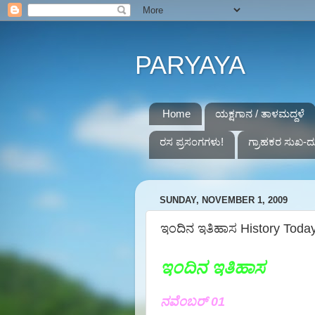
PARYAYA
Home
ಯಕ್ಷಗಾನ / ತಾಳಮದ್ದಳೆ
ರಸ ಪ್ರಸಂಗಗಳು!
ಗ್ರಾಹಕರ ಸುಖ-ದ
SUNDAY, NOVEMBER 1, 2009
ಇಂದಿನ ಇತಿಹಾಸ History Toda
ಇಂದಿನ ಇತಿಹಾಸ
ನವೆಂಬರ್ 01