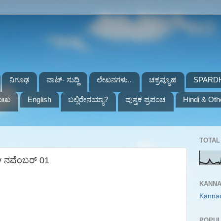
ನಿಗೂಢ
ವಾಟ್- ಸುದ್ದಿ
ಲೇಖನಗಳು..
ಚಕ್ರವ್ಯೂಹ
SPARD
ುಃಖ
English
ಬಲ್ಲಿರೇನಯ್ಯಾ?
ಪುಸ್ತಕ ಪ್ರಪಂಚ
Hindi & Oth
TOTAL 
y ನವೆಂಬರ್ 01
KANNA
Kanna
POPUL