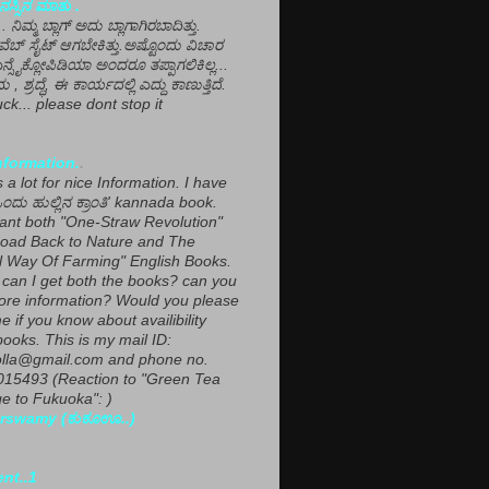
ಸ್ಸಿನ ಮಾತು .
ಾ... ನಿಮ್ಮ ಬ್ಲಾಗ್ ಅದು ಬ್ಲಾಗಾಗಿರಬಾದಿತ್ತು.
ವೆಬ್ ಸೈಟ್ ಆಗಬೇಕಿತ್ತು.ಅಷ್ಟೊಂದು ವಿಚಾರ
ಎನ್ಸೈಕ್ಲೋಪಿಡಿಯಾ ಅಂದರೂ ತಪ್ಪಾಗಲಿಕಿಲ್ಲ...
ಮ , ಶ್ರದ್ಧೆ, ಈ ಕಾರ್ಯದಲ್ಲಿ ಎದ್ದು ಕಾಣುತ್ತಿದೆ.
ck... please dont stop it
nformation.
.
a lot for nice Information. I have
ಂದು ಹುಲ್ಲಿನ ಕ್ರಾಂತಿ' kannada book.
want both "One-Straw Revolution"
oad Back to Nature and The
l Way Of Farming" English Books.
can I get both the books? can you
ore information? Would you please
e if you know about availibility
ooks. This is my mail ID:
lla@gmail.com and phone no.
15493 (Reaction to "Green Tea
 to Fukuoka": )
rswamy (ಕುಕೂಊ..)
ent..1