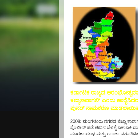
ಕರ್ನಾಟಕ ರಾಜ್ಯದ ಆರಂಭೋತ್ಸವವನ
ಕಲ್ಯಾಣವಾಗಲಿ' ಎಂದು ಹಾರೈಸಿದರು.
ಪುನರ್ ನಾಮಕರಣ ಮಾಡಲಾಯಿತ
2008: ಮಂಗಳೂರು ನಗರದ ಜಿಲ್ಲಾ ಕಾರಾಗೃಹಕ
ಪೊಲೀಸ್ ಪಡೆ ಈದಿನ ಬೆಳಿಗ್ಗೆ ಏಕಾಏಕಿ ದಾಳ
ಮಾರಕಾಯುಧ ಮತ್ತು ಗಾಂಜಾ ವಶಪಡಿಸಿಕೊಂಡ