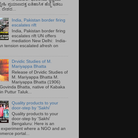
್ನೇಹಿ ಪ್ರಯಾಣದತ್ತ ಐತಿಹಾಸಿಕ ಹೆಜ್ಜೆ ಇಡಲು
ೆ. ದೇಶದ...
India, Pakistan border firing
escalates rift
India, Pakistan border firing
escalates rift UN offers
mediation New Delhi: India-
an tension escalated afresh on
.
Drvidic Studies of M.
Mariyappa Bhatta
Release of Drvidic Studies of
M. Mariyappa Bhatta M.
Mariyappa Bhatta (1906)
 Govinda Bhatta, native of Kabaka
 in Puttur Taluk...
Quality products to your
door-step by 'Sakhi'
Quality products to your
door-step by 'Sakhi'
Bengaluru: Here is an
 experiment where a NGO and an
merce portal...