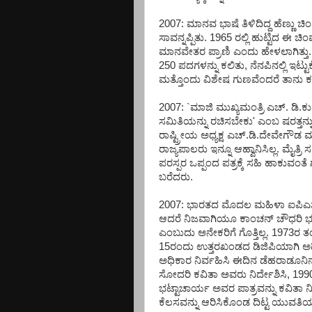
2007: ಮಾನವ ಭಾಷೆ ತಿಳಿದಿದ್ದ ಹೆಣ್ಣು
ಸಾವನ್ನಪ್ಪಿತು. 1965 ರಲ್ಲಿ ಹುಟ್ಟಿದ
ಮಾನವೇತರ ಪ್ರಾಣಿ ಎಂದು ಹೇಳಲಾಗಿತ್ತು. 
250 ಪದಗಳನ್ನು ಕಲಿತು, ನೆನಪಿನಲ್ಲಿ ಇಟ್ಟ
ಮತ್ತೊಂದು ವಿಶೇಷ ಗುಣವೆಂದರೆ ತಾನು ಕ
2007: `ಮಾಜಿ ಮುಖ್ಯಮಂತ್ರಿ ಎಚ್. ಡಿ.
ಸಮಿತಿಯನ್ನು ರಚಿಸಬೇಕು' ಎಂಬ ಷರತ್ತನ್ನ
ರಾಷ್ಟ್ರೀಯ ಅಧ್ಯಕ್ಷ ಎಚ್.ಡಿ.ದೇವೇಗೌಡ ಮ
ರಾಜ್ಯಪಾಲರು ಇನ್ನೂ ಆಹ್ವಾನಿಸಿಲ್ಲ. ಮೈತ್ರ
ಪರಸ್ಪರ ಒಪ್ಪಂದ ಪತ್ರಕ್ಕೆ ಸಹಿ ಹಾಕುವಂತೆ
ಬರೆದರು.
2007: ಭಾರತದ ಮೊದಲ ಮಹಿಳಾ ಐಪಿಎಸ್ 
ಆದರೆ ನಿಜವಾಗಿಯೂ ಕಾಂಚನ್ ಚೌಧರಿ 
ಎಂಬುದು ಅನೇಕರಿಗೆ ಗೊತ್ತಿಲ್ಲ. 1973ರ
15ರಂದು ಉತ್ತರಖಂಡದ ಡಿಜಿಪಿಯಾಗಿ ಅಧಿಕ
ಅಧಿಕಾರ ನಿರ್ವಹಿಸಿ ಈದಿನ ಡೆಹರಾಡೂನಿನಲ
ಸೋದರಿ ಕವಿತಾ ಅವರು ನಿರ್ದೇಶಿಸಿ, 199
ಭಟ್ಟಾಚಾರ್ಯ ಅವರ ಪಾತ್ರವನ್ನು ಕವಿತಾ ನಿ
ಕೆಲಸವನ್ನು ಆರಿಸಿಕೊಂಡ ದಿಟ್ಟ ಯುವತಿ