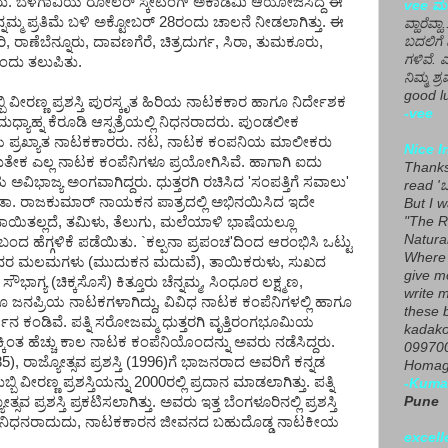
. ಬೆಳಗಾವಿಯ ರೋಲರ್ ಸ್ಕೇಟಿಂಗ್ ಅಕಾಡೆಮಿ ಆಯೋಜಿಸಿದ್ದ ಈ
vee ಮನ
 ಚೆನ್ನಮ್ಮ ಪ್ರತಿಮೆ ಬಳಿ ಅಕ್ಟೋಬರ್ 28ರಂದು ಚಾಲನೆ ನೀಡಲಾಗಿತ್ತು. ಈ
ವ್ಹಾರೆವ್ಹ
, ರಾಣೆಬೆನ್ನೂರು, ದಾವಣಗೆರೆ, ಚಿತ್ರದುರ್ಗ, ಸಿರಾ, ತುಮಕೂರು,
ಬದಲಿಗೆ 
ಗಳಿವೆ. 
ಂದು ತಲುಪಿತು.
ನಿಮ್ಮ ಶ್ರ
good lu
್ಬಿ ವೀರಣ್ಣ ಪ್ರಶಸ್ತಿ ಪುರಸ್ಕೃತ ಹಿರಿಯ ನಾಟಕಕಾರ ಹಾಗೂ ನಿರ್ದೇಶಕ
-vee
ಧ್ಯಾಹ್ನ ಕೆರೂಡಿ ಆಸ್ಪತ್ರೆಯಲ್ಲಿ ನಿಧನರಾದರು. ಪುಂಡಲೀಕ
ಿಯ ಪ್ರಖ್ಯಾತ ನಾಟಕಕಾರರು. ನಟ, ನಾಟಕ ಕಂಪನಿಯ ಮಾಲೀಕರು
Nice I
ುತೇಕ ಎಲ್ಲ ನಾಟಕ ಕಂಪೆನಿಗಳೂ ಪ್ರಯೋಗಿಸಿವೆ. ಹಾಗಾಗಿ ಐದು
Thanks 
ಿಭಾಜ್ಯ ಅಂಗವಾಗಿದ್ದರು. ಧುತ್ತರಗಿ ರಚಿಸಿದ 'ಸಂಪತ್ತಿಗೆ ಸವಾಲು'
read 'ಒ
ಾ. ರಾಜಕುಮಾರ್ ನಾಯಕನ ಪಾತ್ರದಲ್ಲಿ ಅಭಿನಯಿಸಿದ ಇದೇ
But I 
ರವಾಯಿತಲ್ಲದೆ, ತಮಿಳು, ತೆಲುಗು, ಮಲೆಯಾಳಿ ಭಾಷೆಯಲ್ಲೂ
"The R
Natura
ದ ಹೆಗ್ಗಳಿಕೆ ಪಡೆಯಿತು. `ಕಲ್ಪನಾ ಪ್ರಪಂಚ'ದಿಂದ ಆರಂಭಿಸಿ ಒಟ್ಟು
Where 
ಗಿ ಅವರ ಮಲಮಗಳು (ಮುದುಕನ ಮದುವೆ), ತಾಯಿಕರುಳು, ಸುಖದ
give m
ಸೌಭಾಗ್ಯ (ಚಿಕ್ಕಸೊಸೆ) ಕಿತ್ತೂರು ಚೆನ್ನಮ್ಮ, ಸಿಂಧೂರ ಲಕ್ಷ್ಮಣ,
write m
 ಜನಪ್ರಿಯ ನಾಟಕಗಳಾಗಿದ್ದು, ವಿವಿಧ ನಾಟಕ ಕಂಪೆನಿಗಳಲ್ಲಿ ಹಾಗೂ
these b
ರದರ್ಶನ ಕಂಡಿವೆ. ಪತ್ನಿ ಸರೋಜಮ್ಮ ಧುತ್ತರಗಿ ವೃತ್ತಿರಂಗಭೂಮಿಯ
kadako
ಕ್ಕಿಂತ ಹೆಚ್ಚು ಕಾಲ ನಾಟಕ ಕಂಪೆನಿಯೊಂದನ್ನು ಅವರು ನಡೆಸಿದ್ದರು.
099700
), ರಾಜ್ಯೋತ್ಸವ ಪ್ರಶಸ್ತಿ (1996)ಗೆ ಭಾಜನರಾದ ಅವರಿಗೆ ಕನ್ನಡ
Homage
 ವೀರಣ್ಣ ಪ್ರಶಸ್ತಿಯನ್ನು 2000ರಲ್ಲಿ ಪ್ರದಾನ ಮಾಡಲಾಗಿತ್ತು. ಪತ್ನಿ
-Kuma
 ಪ್ರಶಸ್ತಿ ಪ್ರಕಟಿಸಲಾಗಿತ್ತು. ಅವರು ಇತ್ತ ಬೆಂಗಳೂರಿನಲ್ಲಿ ಪ್ರಶಸ್ತಿ
Pune
ಗಿ ಅವರು ನಿಧನರಾದುದು, ನಾಟಕಕಾರನ ಜೀವನದ ಬಹುದೊಡ್ಡ ನಾಟಕೀಯ
excell