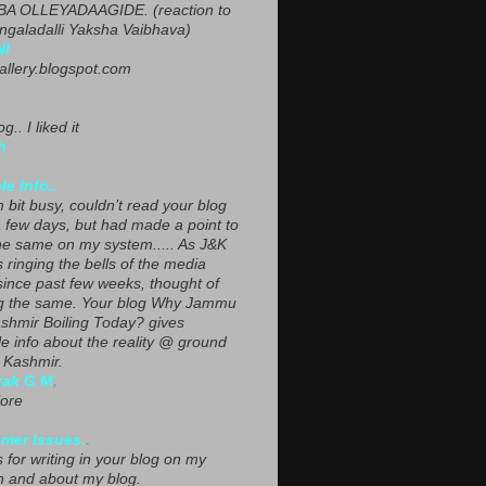
A OLLEYADAAGIDE. (reaction to
ngaladalli Yaksha Vaibhava)
NI
gallery.blogspot.com
g.. I liked it
h
le Info..
 bit busy, couldn’t read your blog
a few days, but had made a point to
he same on my system..... As J&K
s ringing the bells of the media
since past few weeks, thought of
g the same. Your blog Why Jammu
shmir Boiling Today? gives
le info about the reality @ ground
n Kashmir.
yak G M
,
ore
mer Issues.
.
 for writing in your blog on my
n and about my blog.