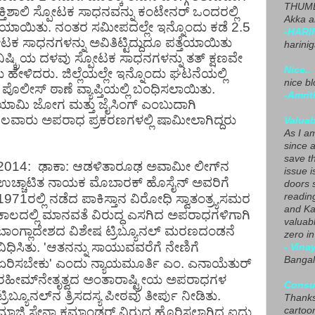
THUMB
್ತಿಶಾಲಿ
ಸ್ಪೋಟಕ
ಸಾಧನವನ್ನು
ಕಂಟೇನರ್
ಒಂದರಲ್ಲಿ
Akka a
ತೆಯಾಯಿತು
.
ನಂತರ
ಸಮೀಪದಲ್ಲೇ
ಇನ್ನೊಂದು
ಕಡೆ
2.5
-HARI
ೋಟಕ
ಸಾಧನಗಳನ್ನು
ಅವಿತಿಟ್ಟಿದ್ದುದೂ
ಪತ್ತೆಯಾಯಿತು
harini
ನಿಷ್ಕ್ರಿಯ ದಳವು
ಸ್ಪೋಟಕ
ಸಾಧನಗಳನ್ನು
ತತ್
ಕ್ಷಣವೇ
Nice..
ು
ಹೇಳಿದರು
.
ಜಿಲ್ಲೆಯಲ್ಲೇ
ಇನ್ನೊಂದು
ಘಟನೆಯಲ್ಲಿ
nice blo
ಪೊಲೀಸ್
ಠಾಣೆ
ವ್ಯಾಪ್ತಿಯಲ್ಲಿ
ಬಂಧಿಸಲಾಯಿತು
.
-Amrit
ಯಾಮಿ
ಜೋಗ
ಮತ್ತು
ಜೈಸಿಂಗ್
ಎಂಬುದಾಗಿ
ಲವಾರು
ಅಪರಾಧ
ಪ್ರಕರಣಗಳಲ್ಲಿ
ಷಾಮೀಲಾಗಿದ್ದರು
Valuab
As I am
since 
save t
2014:
ಢಾಕಾ
:
ಆಡಳಿತಾರೂಢ
ಅವಾಮೀ
ಲೀಗ್
ನ
issue i
ಉಚ್ಚಾಟಿತ
ನಾಯಕ
ಮೊಬಾರಕ್
ಹೊಸೈನ್
ಅವರಿಗೆ
doors 
1971
ರಲ್ಲಿ
ನಡೆದ
ಪಾಕಿಸ್ತಾನ
ವಿರೋಧಿ
ಸ್ವಾತಂತ್ರ್ಯಸಮರ
readin
and Ka
ಕಾಲದಲ್ಲಿ
ಮಾನವತೆ
ವಿರುದ್ಧ
ಎಸಗಿದ
ಅಪರಾಧಗಳಿಗಾಗಿ
valuab
ಬಾಂಗ್ಲಾದೇಶದ
ವಿಶೇಷ
ಟ್ರಿಬ್ಯೂನಲ್
ಮರಣದಂಡನೆ
zero i
ವಿಧಿಸಿತು
. '
ಆತನನ್ನು
ಸಾಯುವವರೆಗೆ
ನೇಣಿಗೆ
- Vina
Bangal
ಏರಿಸಬೇಕು
'
ಎಂದು
ನ್ಯಾಯಮೂರ್ತಿ
ಎಂ
.
ಎನಾಯೆತುರ್
ರಹೀಮ್
ನೇತೃತ್ವದ
ಅಂತಾರಾಷ್ಟ್ರೀಯ
ಅಪರಾಧಗಳ
Consu
ಟ್ರಿಬ್ಯೂನಲ್
ನ
ತ್ರಿಸದಸ್ಯ
ಪೀಠವು
ತೀರ್ಪು
ನೀಡಿತು
.
Thanks
ಮಾಜಿ
ಸೇನಾ
ಕಮಾಂಡರ್
ವಿರುದ್ಧ
ಹೊರಿಸಲಾಗಿದ್ದ
ಐದು
cartoo