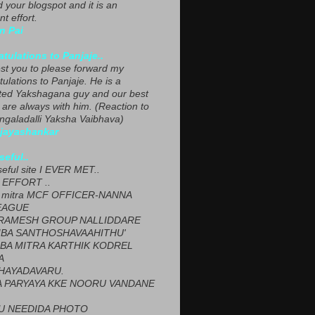
ed your blogspot and it is an
nt effort.
n Pai
tulations to Panjaje..
est you to please forward my
ulations to Panjaje. He is a
ted Yakshagana guy and our best
 are always with him. (Reaction to
ngaladalli Yaksha Vaibhava)
ijayashankar
seful..
seful site I EVER MET..
EFFORT ..
 mitra MCF OFFICER-NANNA
EAGUE
ARAMESH GROUP NALLIDDARE
BA SANTHOSHAVAAHITHU'
BA MITRA KARTHIK KODREL
A
HAYADAVARU.
 PARYAYA KKE NOORU VANDANE
U NEEDIDA PHOTO