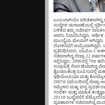
ಎಂಬುದಾಗಿಯೇ ಪರಿಚಿತರಾಗಿದ್ದ ದ
ಸಂಸ್ಥೆಗಳ ಚುನಾವಣೆಯಲ್ಲಿ ಸ್ಪರ್ಧಿ
ಬಳಿಕದ ತಮ್ಮ ಸುದೀರ್ಘ ರಾಜಕೀಯ
ಅವರು ನಿಭಾಯಿಸಿದ್ದರು. ಆರ್ಥಿಕ
ಮುಂಬೈಯ ಮೇಯರ್ ಆಗಿದ್ದರು. ಬಳಿ
ಲೋಕಸಭೆಗೆ ಆಯ್ಕೆಯಾಗಿದ್ದರು. ಬಳ
ಪ್ರತಿನಿಧಿಸಿದರು. ಯುಪಿಎ-1 ಆಡ
ಸಚಿವರಾಗಿದ್ದ ದೇವ್ರಾ 22 ವರ್ಷಗಳ
ಸಲ್ಲಿಸಿದ್ದರು. 2006ರಲ್ಲಿ 70ರ ಹರೆ
ಸಂಪುಟಕ್ಕೆ ಸೇರ್ಪಡೆಯಾಗಿದ್ದ ದೇವ್ರಾ
ತೈಲರಾಜತಂತ್ರ ರೂಪಿಸುವಲ್ಲಿ ಮಹತ್
ಇಥಿಯೋಪಿಯಾ ಮತ್ತು ಕೋಮ್ರೋಸ್
2007ರ ನವೆಂಬರಿನಲ್ಲಿ ದೇವ್ರಾ 
ಸಮ್ಮೇಳನ ಮತ್ತು ವಸ್ತು ಪ್ರದರ್ಶ
ಸಂಪರ್ಕ ಮತ್ತು ಮಾಹಿತಿ ತಂತ್ರಜ್
2011ರ ಜುಲೈವರೆಗೆ ಪೆಟ್ರೋಲಿ
ವ್ಯವಹಾರಗಳ ಸಚಿವರಾಗಿದ್ದ ಮುರಳ