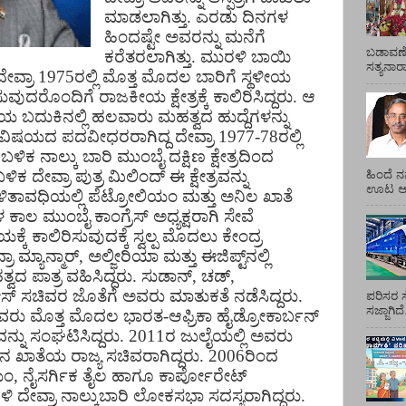
ಮಾಡಲಾಗಿತ್ತು. ಎರಡು ದಿನಗಳ
ಹಿಂದಷ್ಟೇ ಅವರನ್ನು ಮನೆಗೆ
ಬಡಾವಣೆ
ಕರೆತರಲಾಗಿತ್ತು. ಮುರಳಿ ಬಾಯಿ
ಸತ್ಯನಾ
ೇವ್ರಾ 1975ರಲ್ಲಿ ಮೊತ್ತ ಮೊದಲ ಬಾರಿಗೆ ಸ್ಥಳೀಯ
ಸುವುದರೊಂದಿಗೆ ರಾಜಕೀಯ ಕ್ಷೇತ್ರಕ್ಕೆ ಕಾಲಿರಿಸಿದ್ದರು. ಆ
 ಬದುಕಿನಲ್ಲಿ ಹಲವಾರು ಮಹತ್ವದ ಹುದ್ದೆಗಳನ್ನು
 ವಿಷಯದ ಪದವೀಧರರಾಗಿದ್ದ ದೇವ್ರಾ 1977-78ರಲ್ಲಿ
ಕ ನಾಲ್ಕು ಬಾರಿ ಮುಂಬೈ ದಕ್ಷಿಣ ಕ್ಷೇತ್ರದಿಂದ
ಿಕ ದೇವ್ರಾ ಪುತ್ರ
ಮಿಲಿಂದ್ ಈ ಕ್ಷೇತ್ರವನ್ನು
ಹಿಂದೆ ನ
ಊಟ ಆಯ್
ಳಿತಾವಧಿಯಲ್ಲಿ ಪೆಟ್ರೋಲಿಯಂ ಮತ್ತು ಅನಿಲ ಖಾತೆ
 ಕಾಲ ಮುಂಬೈ ಕಾಂಗ್ರೆಸ್ ಅಧ್ಯಕ್ಷರಾಗಿ ಸೇವೆ
ಯಕ್ಕೆ ಕಾಲಿರಿಸುವುದಕ್ಕೆ ಸ್ವಲ್ಪ ಮೊದಲು ಕೇಂದ್ರ
 ಮ್ಯಾನ್ಮಾರ್, ಅಲ್ಜೀರಿಯಾ ಮತ್ತು ಈಜಿಪ್ಟ್​ನಲ್ಲಿ
ವದ ಪಾತ್ರ ವಹಿಸಿದ್ದರು. ಸುಡಾನ್, ಚಡ್,
 ಸಚಿವರ ಜೊತೆಗೆ ಅವರು ಮಾತುಕತೆ ನಡೆಸಿದ್ದರು.
ಪರಿಸರ ಸ
ಸಜ್ಜಾಗಿದ
ಅವರು ಮೊತ್ತ ಮೊದಲ ಭಾರತ-ಆಫ್ರಿಕಾ ಹೈಡ್ರೋಕಾರ್ಬನ್
ನವನ್ನು ಸಂಘಟಿಸಿದ್ದರು. 2011ರ ಜುಲೈಯಲ್ಲಿ ಅವರು
ಞಾನ ಖಾತೆಯ ರಾಜ್ಯ ಸಚಿವರಾಗಿದ್ದರು. 2006ರಿಂದ
ಯಂ, ನೈಸರ್ಗಿಕ ತೈಲ ಹಾಗೂ ಕಾರ್ಪೋರೇಟ್
ಿ ದೇವ್ರಾ ನಾಲ್ಕುಬಾರಿ ಲೋಕಸಭಾ ಸದಸ್ಯರಾಗಿದ್ದರು.