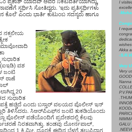
ಯ ಓಂ ಪ್ರಕಾಶ್ ಯಾದವ್ ಅವರ ನಿಕಟವರ್ತಿಯಾಗಿದ್ದು,
I visit
ಣೆಗೆ ಸ್ಪರ್ಧಿಸಿ ಸೋತಿದ್ದರು. 'ಇದು ಪ್ರತಿಸ್ಪರ್ಧಿಗಳು
excelle
-Moha
ಚಿನ ಕೊಲೆ' ಎಂದು ಭಾರ್ತಿ ಕುಟುಂಬ ಸದಸ್ಯರು ಹಾಗೂ
Congra
I requ
ದ
ನಕ್ಸಲೀಯ
congrat
ತ್ಯೇಕ
dedica
wishes
ಮಾವೋವಾದಿ
Akka a
ತಾ
-S.R.V
ಸುಧಾರಿತ
(
ಐಇಡಿ
)
ವಶ
Very U
ಳ
ಜಂಟಿ
Very u
GOOD 
ಸ್
ಠಾಣೆ
Nanna
ಾಲ್
COLL
ಲಾಗಿದ್ದ
20
P.V.P
ಕದ
ಸುಧಾರಿತ
.THUM
INNOB
ಪತ್ತೆ
ಹಚ್ಚಿದೆ
ಎಂದು
ಬಸ್ತಾರ್
ವಲಯದ
ಪೊಲೀಸ್
ಇನ್
KOOD
ೂರಿ
ತಿಳಿಸಿದರು
.
ಸಿಆರ್
ಪಿಎಫ್
ನ
ಜಂಟಿ
ತುಕಡಿಯೊಂದು
PARIC
್ಲಾ
ಪೊಲೀಸ್
ಪಡೆಯೊಂದಿಗೆ
ಪ್ರದೇಶದಲ್ಲಿ
ಕೆಲವು
NIMMA
ಯಾಚರಣೆ
ನಿರತವಾಗಿತ್ತು
.
ತಂಡವು
ದೋರ್ನಪಾಲ್
,
GALU
ಫಾದಿಂದ
1
ಕಿ
.
ಮೀ
.
ದೂರಕ್ಕೆ
ಈದಿನ
ಬೆಳಗ್ಗೆ
ತಲುಪಿದಾಗ
.NEEV