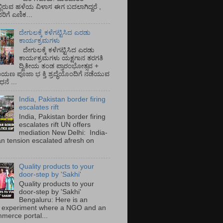
್ಲಿರುವ ಹಳೆಯ ವಿಳಾಸ ಈಗ ಬದಲಾಗಿದ್ದರೆ ,
ಿಗೆ ಎಣಿಕ...
ದೇಗುಲಕ್ಕೆ ಕಳೆಗಟ್ಟಿಸಿದ ಎರಡು
ಕಾರ್ಯಕ್ರಮಗಳು
ದೇಗುಲಕ್ಕೆ ಕಳೆಗಟ್ಟಿಸಿದ ಎರಡು
ಕಾರ್ಯಕ್ರಮಗಳು ಯಕ್ಷಗಾನ ತರಗತಿ
ದ್ವಿತೀಯ ತಂಡ ಪ್ರಾರಂಭೋತ್ಸವ +
ಾಯಣ ಪೂಜಾ ಭ ಕ್ತಿ ಶ್ರದ್ಧೆಯೊಂದಿಗೆ ನಡೆಯುವ
ನೆ ...
India, Pakistan border firing
escalates rift
India, Pakistan border firing
escalates rift UN offers
mediation New Delhi: India-
an tension escalated afresh on
.
Quality products to your
door-step by 'Sakhi'
Quality products to your
door-step by 'Sakhi'
Bengaluru: Here is an
 experiment where a NGO and an
merce portal...