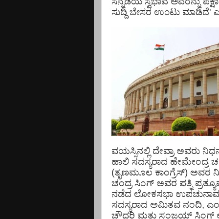
ಸನ್ನಡೆಯ ಸ್ವಭಾವ ಅವರನ್ನು ಪಕ್ಷ
ಸುದ್ದಿ ಬೇಸರ ಉಂಟು ಮಾಡಿದೆ' ಎ
ವಯಸ್ಸಿನಲ್ಲಿ ದೇವ್ರಾ ಅವರು ನಿಧ
ಹಾಲಿ ಸದಸ್ಯರಾದ ಹೇಮೇಂದ್ರ ಚಂದ್
(ತೃಣಮೂಲ ಕಾಂಗ್ರೆಸ್) ಅವರ ನಿಧ
ಚಂದ್ರ ಸಿಂಗ್ ಅವರ ಪತ್ನಿ ಪ್ರತ್ಯ
ನಡೆದ ಲೋಕಸಭಾ ಉಪಚುನಾವಣೆಯ
ಸದಸ್ಯರಾದ ಅಮಿತವ ನಂದಿ, ಎಂ.ಎ
ಚೌಧರಿ ಮತ್ತು ಸಂಜಯ್ ಸಿಂಗ್ ಅವ