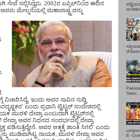
 ಸೇವೆ ಸಲ್ಲಿಸಿದ್ದರು. 2002ರ ಏಪ್ರಿಲ್​ನಿಂದ ಈದಿನ
ಪಟ್ಟಿಯಲ
ಅವರು ಮೇಲ್ಮನೆಯಲ್ಲಿ ಮಹಾರಾಷ್ಟ್ರವನ್ನು
ಅಂತಹವರ
ಾ
ಸತ್ಯನಾರ
ದೇವಾರಾಧ
ು
Pakist
ೆ
Satur..
ಿಚಾರಿಸಿದ್ದೆ. ಇಂದು ಅವರ ಸಾವಿನ ಸುದ್ದಿ
ದೃಷ್ಟಕರ' ಎಂದು ಪ್ರಧಾನಿ ಟ್ವಿಟ್ಟರ್ ಸಂದೇಶದಲ್ಲಿ
ಯಕ ಮುರಳಿ ದೇವ್ರಾ ಎಂಬುದಾಗಿ ಟ್ವಿಟ್ಟರ್​ನಲ್ಲಿ
ರಳಿ ದೇವ್ರಾ ಅವರ ನಿಧನದ ಸಂದರ್ಭದಲ್ಲಿ ದೇವ್ರಾ
ತ ಪಡಿಸುತ್ತಿದ್ದೇನೆ. ಅವರ ಆತ್ಮಕ್ಕೆ ಶಾಂತಿ ಸಿಗಲಿ' ಎಂದು
unique
ನ್ನು ಮುಡಿಪಾಗಿಟ್ಟ ನಾಯಕ, ಮುರಳಿ ದೇವ್ರಾ ಅವರ
E- Com