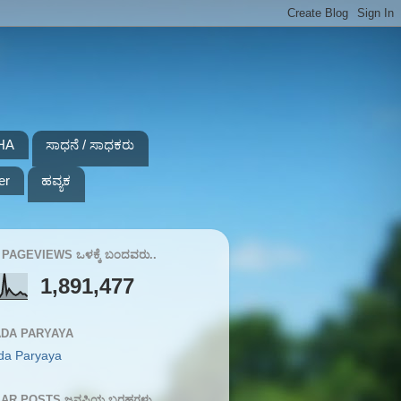
HA
ಸಾಧನೆ / ಸಾಧಕರು
er
ಹವ್ಯಕ
PAGEVIEWS ಒಳಕ್ಕೆ ಬಂದವರು..
1,891,477
DA PARYAYA
da Paryaya
AR POSTS ಜನಪ್ರಿಯ ಬರಹಗಳು