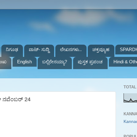
ನಿಗೂಢ
ವಾಟ್- ಸುದ್ದಿ
ಲೇಖನಗಳು..
ಚಕ್ರವ್ಯೂಹ
SPARD
ುಃಖ
English
ಬಲ್ಲಿರೇನಯ್ಯಾ?
ಪುಸ್ತಕ ಪ್ರಪಂಚ
Hindi & Oth
TOTAL 
y ನವೆಂಬರ್ 24
KANNA
Kanna
POPUL