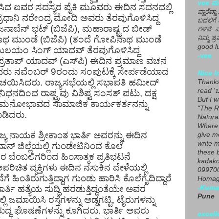
vee ಮನ
ಿದ ಐವರ ಸದಸ್ಯರ ಪೈಕಿ ಮೂವರು ಈದಿನ ಸದನದಲ್ಲಿ
ವ್ಹಾರೆವ್ಹ
್ರಧಾನಿ ನರೇಂದ್ರ ಮೋದಿ ಅವರು ತೆರವುಗೊಳಿಸಿದ್ದ
ಬದಲಿಗೆ 
ಂಜನಾಬೆನ್ ಭಟ್ (ಬಿಜೆಪಿ), ಮಹಾರಾಷ್ಟ್ರದ ಬೀಡ್
ಗಳಿವೆ. 
ಗೋಪಿನಾಥ ಮುಂಡೆ (ಬಿಜೆಪಿ) (ತಂದೆ ಗೋಪಿನಾಥ ಮುಂಡೆ
ನಿಮ್ಮ ಶ್ರ
good lu
ರ), ಮುಲಯಂ ಸಿಂಗ್ ಯಾದವ್ ತೆರವುಗೊಳಿಸಿದ್ದ
-vee
ತೇಜ್ ಪ್ರತಾಪ್ ಯಾದವ್ (ಎಸ್​ಪಿ) ಈದಿನ ಪ್ರಮಾಣ ವಚನ
ಅವರು ನವೆಂಬರ್ 9ರಂದು ಸಂಪುಟಕ್ಕೆ ಸೇರ್ಪಡೆಯಾದ
Nice I
ಿಚಯಿಸಿದರು. ರಾಜ್ಯಸಭೆಯಲ್ಲಿ ಸಭಾಪತಿ ಹಮೀದ್
Thanks 
read 'ಒ
ಿಧನದಿಂದ ರಾಷ್ಟ್ರವು ವಿಶಿಷ್ಟ ಸಂಸತ್ ಪಟು, ದಕ್ಷ
But I 
 ಮನೋಭಾವದ ಸಾಮಾಜಿಕ ಕಾರ್ಯಕರ್ತನನ್ನು
"The R
ಡಿದರು.
Natura
Where 
ಾಜ್ಯ ನಾಯಕ ಶ್ರೀಕಾಂತ ಭಾರ್ತಿ ಅವರನ್ನು ಈದಿನ
give m
write m
ಾನ್ ಜಿಲ್ಲೆಯಲ್ಲಿ ಗುಂಡೇಟಿನಿಂದ ಕೊಲೆ
these b
ಬೆಂಬಲಿಗರಿಂದ ಹಿಂಸಾತ್ಮಕ ಪ್ರತಿಭಟನೆ
kadako
ಅಪರಿಚಿತ ವ್ಯಕ್ತಿಗಳು ಈದಿನ ನಸುಕಿನ ವೇಳೆಯಲ್ಲಿ
099700
ಿಂತಿರುಗುತ್ತಿದ್ದಾಗ ಗುಂಡು ಹಾರಿಸಿ ಕೊಲೆಗೈದಿದ್ದಾರೆ
Homage
್ತಿ ಹತ್ಯೆಯ ಸುದ್ದಿ ಹರಡುತ್ತಿದ್ದಂತೆಯೇ ಅವರ
-Kuma
Pune
 ಜಮಾಯಿಸಿ ರಸ್ತೆಗಳನ್ನು ಅಡ್ಡಗಟ್ಟಿ, ಟೈರುಗಳನ್ನು
ಿರುದ್ಧ ಘೊಷಣೆಗಳನ್ನು ಕೂಗಿದರು. ಭಾರ್ತಿ ಅವರು
excell