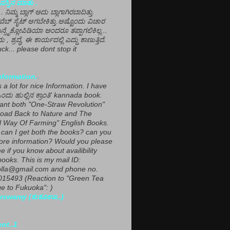
ಸ್ಸಿನ ಮಾತು .
ಾ... ನಿಮ್ಮ ಬ್ಲಾಗ್ ಅದು ಬ್ಲಾಗಾಗಿರಬಾದಿತ್ತು.
ವೆಬ್ ಸೈಟ್ ಆಗಬೇಕಿತ್ತು.ಅಷ್ಟೊಂದು ವಿಚಾರ
ಎನ್ಸೈಕ್ಲೋಪಿಡಿಯಾ ಅಂದರೂ ತಪ್ಪಾಗಲಿಕಿಲ್ಲ...
ಮ , ಶ್ರದ್ಧೆ, ಈ ಕಾರ್ಯದಲ್ಲಿ ಎದ್ದು ಕಾಣುತ್ತಿದೆ.
ck... please dont stop it
nformation.
.
a lot for nice Information. I have
ಂದು ಹುಲ್ಲಿನ ಕ್ರಾಂತಿ' kannada book.
want both "One-Straw Revolution"
oad Back to Nature and The
l Way Of Farming" English Books.
can I get both the books? can you
ore information? Would you please
e if you know about availibility
ooks. This is my mail ID:
lla@gmail.com and phone no.
15493 (Reaction to "Green Tea
 to Fukuoka": )
rswamy (ಕುಕೂಊ..)
ent..1