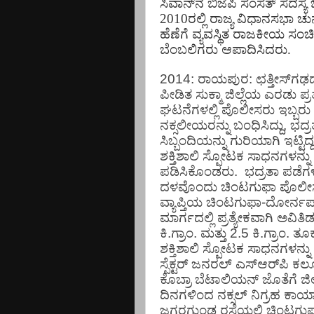
ಸಿವಾನ್​ನ ಬಿಜೆಪಿ ಸಂಸತ್ ಸದಸ್
2010ರಲ್ಲಿ ರಾಜ್ಯ ವಿಧಾನಸಭಾ ಚುನಾವ
ಹೆಣೆಗೆ ವ್ಯವಸ್ಥಿತ ರಾಜಕೀಯ ಸಂ
ಬೆಂಬಲಿಗರು ಆಪಾದಿಸಿದರು.
2014: ರಾಯಪುರ
:
ಛತ್ತೀಸ್
ಗಢ
ಪೀಡಿತ
ಸುಕ್ಮಾ
ಜಿಲ್ಲೆಯ
ಎರಡು
ಪ್ರ
ಘಟನೆಗಳಲ್ಲಿ
ಪೊಲೀಸರು
ಇಬ್ಬರು
ನಕ್ಸಲೀಯರನ್ನು
ಬಂಧಿಸಿದ್ದು
,
ಭದ್ರ
ಸಿಬ್ಬಂದಿಯನ್ನು
ಗುರಿಯಾಗಿ
ಇಟ್ಟಿದ್ದ
ಶಕ್ತಿಶಾಲಿ
ಸ್ಪೋಟಕ
ಸಾಧನಗಳನ್ನು
ಪಡಿಸಿಕೊಂಡರು.
ಭದ್ರತಾ
ಪಡೆಗ
ದಳವೊಂದು
ಚಿಂಟಗುಫಾ
ಪೊಲೀ
ವ್ಯಾಪ್ತಿಯ
ಚಿಂಟಗುಫಾ
-
ದೋರ್ನಪ
ಮಾರ್ಗದಲ್ಲಿ
ಪ್ರತ್ಯೇಕವಾಗಿ
ಅವಿತಿಡ
ಕಿ
.
ಗ್ರಾಂ
.
ಮತ್ತು
2.5
ಕಿ
.
ಗ್ರಾಂ
.
ತೂ
ಶಕ್ತಿಶಾಲಿ
ಸ್ಪೋಟಕ
ಸಾಧನಗಳನ್ನು
ಸ್ಪೆಕ್ಟರ್
ಜನರಲ್
ಎಸ್
ಆರ್
ಪಿ
ಕಲ್ಲ
ಕೊಬ್ರಾ
ಬೆಟಾಲಿಯನ್
ಜೊತೆಗೆ
ಜಿಲ
ದಿನಗಳಿಂದ
ನಕ್ಸಲ್
ನಿಗ್ರಹ
ಕಾರ್
ಜಗರಗುಂಡ
ರಸ್ತೆಯಲ್ಲಿ
ಚಿಂಟಗು