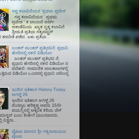
ಸಪ್ತ ಕಲಾವಿದೆಯರ ʼಪ್ರಥಮ ಪ್ರವೇಶʼ
ಸಪ್ತ ಕಲಾವಿದೆಯರ ʼ ಪ್ರಥಮ
ಪ್ರವೇಶ ʼ ಕ ಲಾಂಜಲಿ ಆರ್ಟ್
ಅಕಾಡೆಮಿಯ‌ ಖ್ಯಾತ ನೃತ್ಯ ಕಲಾವಿದೆ
ಶ್ರೀಮತಿ ಪ್ರತಿಭಾ ಸತ್ಯವಣ್ಣನ್
ತರಬೇತಿ ಪಡೆದ ಏಳು ಪ್ರತಿಭಾ...
ಜಂತರ್ ಮಂತರ್ ಪ್ರತಿಭಟನೆ: ಪ್ರಧಾನಿ
ಹೆಸರಿನಲ್ಲಿ ನಕಲಿ ವಿಡಿಯೋ
ಜಂತರ್ ಮಂತರ್ ಪ್ರತಿಭಟ ನೆ:
ಪ್ರಧಾನಿ ಹೆಸರಿನಲ್ಲಿ ನಕಲಿ ವಿಡಿಯೋ ನ
ವದೆಹಲಿ: ಸಾಮಾಜಿಕ ಜಾಲತಾಣಗಳಲ್ಲಿ
ತ್ತಿರುವ ವಿಡಿಯೋ ಒಂದರಲ್ಲಿ ಪ್ರಧಾನಿ ನರೇಂದ್ರ
.
ಇಂದಿನ ಇತಿಹಾಸ History Today
ಆಗಸ್ಟ್ 26
ಇಂದಿನ ಇತಿಹಾಸ ಆಗಸ್ಟ್ 26
ಪೆಂಟ್ಯಾಲ ಹರಿಕೃಷ್ಣ ಅವರು 15ನೇ
ವಯಸ್ಸಿನಲ್ಲಿ ಅತ್ಯಂತ ಕಿರಿಯ ಚೆಸ್
ಡ್ ಮಾಸ್ಟರ್ ಎಂಬ ಕೀರ್ತಿಗೆ ಭಾಜನರಾದರು.
ಿ ವಿಶ್ವನಾ...
ವೈಶಾಖ ಮಾಸದ ಶ್ರೀ ಸತ್ಯನಾರಾಯಣ
ಪೂಜಾ