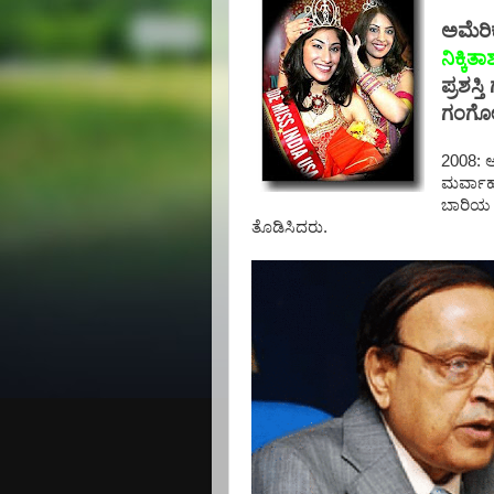
ಅಮೆರಿಕ
ನಿಕ್ಕಿ
ಪ್ರಶಸ್
ಗಂಗೋಪ
2008: ಅ
ಮರ್ವಾಹಾ
ಬಾರಿಯ 
ತೊಡಿಸಿದರು.