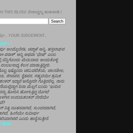
 THIS BLOG/ ಬೇಕಾದ್ದನ್ನು ಹುಡುಕಾಡಿ.!
ತೀರ್ಪು.. YOUR JUDGEMENT..
ಕ್' ..!
್ಪು ಅಂದ್ಕೊಬೇಡಿ, ಚಪ್ಪಾಳೆ ಅನ್ನಿ, ಹಸ್ತಲಾಘವ
'ಗೋ-ಪರಾಕ್' ಅನ್ನಿ ಅಥವಾ 'ಭೇಷ್' ಎಂಬ
್ಲಿ ಬೆನ್ನಿಗೊಂದು ಮೆದುಬಾರು ಅಂದುಕೊಳ್ಳಿ.
ನಂಬಲಸಾಧ್ಯ ಕೆಲಸ ಮಾಡುತ್ತಿದ್ದೀರಿ.
ಳಗೊಬ್ಬ ಇಷ್ಟೊಂದು ಚಟುವಟಿಕೆಯ, ಚಲನಶೀಲ,
, ಜೀವಪರ, ರೈತಪರ, ಸಹೃದಯೀ ಶ್ರಮಿಕ
್ ಇದ್ದಾರೆ ಅನ್ನೋದೇ ಗೊತ್ತಿರಲಿಲ್ಲ. ನಾನು
ಣಿಯಲ್ಲಿದ್ದಾಗ ದಿನಾ ಮೆಲ್ಲಗೆ ಬಂದು 'ಇಂದಿನ
ನ್ನು ತೋರಿಸಿ ಹೋಗುತ್ತಿದ್ದ ದೊಗಲೆ
ೊಳಗಿನ ಉದಯಶಂಕರ್ ಬೇರೆಯೇ
ದೆ?
ಲಾಗ್ ನಿತ್ಯ ನೂತನವಾಗಿದೆ, ಸುಂದರವಾಗಿದೆ,
ಾಗಿದೆ. ಹೀಗೆಯೇ ಸುದೀರ್ಘ
ಿಯಾಗಿರಲಿ ಎಂದು ಹಾರೈಸುತ್ತೇನೆ.
 ಹೆಗಡೆ