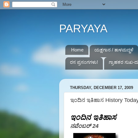
PARYAYA
Home
ಯಕ್ಷಗಾನ / ತಾಳಮದ್ದಳೆ
ರಸ ಪ್ರಸಂಗಗಳು!
ಗ್ರಾಹಕರ ಸುಖ-ದ
THURSDAY, DECEMBER 17, 2009
ಇಂದಿನ ಇತಿಹಾಸ History Toda
ಇಂದಿನ ಇತಿಹಾಸ
ನವೆಂಬರ್ 24