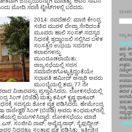
ಾತೀತವಾಗಿ ಜನಪ್ರಿಯರನ್ನಾಗಿ ಮಾಡಿತ್ತು. ಅವರ ಸಾವಿನ
ಂದು ಮೋದಿ ಸರಣಿ ಟ್ವೀಟ್​ಗಳಲ್ಲಿ ಬರೆದರು.
SEARCH
2014: ನವದೆಹಲಿ: ಮಾಜಿ ಕೇಂದ್ರ
ಸಚಿವ ಮುರಳಿ ದೇವ್ರಾ ಸೇರಿದಂತೆ
ಮೂವರು ಹಾಲಿ ಸಂಸತ್ ಸದಸ್ಯರ
ನಿಮ್ಮ 
ನಿಧನಕ್ಕೆ ಶ್ರದ್ಧಾಂಜಲಿ ಸಲ್ಲಿಸಿದ ಬಳಿಕ
'ಗೋ-ಪರಾ
ಸಂಸತ್ತಿನ ಉಭಯ ಸದನಗಳ
ಇದು ತೀರ
ಕಲಾಪಗಳನ್ನು
ಅನ್ನಿ, 
ಮುಂದೂಡಲಾಯಿತು.
ಹೆಸರಿನಲ
ರಾಜ್ಯಸಭೆಯಲ್ಲಿ ಸದನ
ಉತ್ತಮ, 
ನಿಮ್ಮೊ
ಸಮಾವೇಶಗೊಳ್ಳುತ್ತಿದ್ದಂತೆಯೇ
ರಂಜನೀಯ
ಸಭಾಪತಿ ಹಮೀದ್ ಅನ್ಸಾರಿ ಅವರು
ಉದಯಶಂಕರ
ಮುಂಬೈಯಲ್ಲಿ ತಮ್ಮ 77 ನೇ
ಪ್ರಜಾವಾ
ನರಾದ ವಿಚಾರವನ್ನು ಪ್ರಸ್ತಾಪಿಸಿದರು. ಲೋಕಸಭೆಯಲ್ಲಿ
ಈದಿನ' ವ
ರ ಸಿಂಗ್ (ಬಿಜೆಡಿ) ಮತ್ತು ಕಪಿಲ್ ಕೃಷ್ಣ ಥಾಕೂರ್
ಅಂಗಿಯ
ಇರಬಹು
ನಕ್ಕೆ ಸದಸ್ಯರು ಶೋಕ ವ್ಯಕ್ತ ಪಡಿಸಿದರು. ಹೇಮೇಂದ್ರ
ನಿಮ್ಮ ಬ್
ೂಷಾ ರಾಜೇಶ್ವರಿ ಸಿಂಗ್ (ಬಿಜೆಡಿ) ಅವರು ಕಂಧಮಲ್​ನಲ್ಲಿ
ಸಮೃದ್ಧವ
ಲ್ಲಿ ಜಯಗಳಿಸಿದ್ದಾರೆ. ಲೋಕಸಭೆಯು ಮಾಜಿ
ಸುಮಂಗಲ
ಸ್. ಸಂಜೀವಿ ರಾವ್, ಅವೈದ್ಯನಾಥ್, ಸೈಫುದ್ದೀನ್
- ನಾಗೇಶ
ರ ನಿಧನಕ್ಕೂ ಸಂತಾಪ ವ್ಯಕ್ತ ಪಡಿಸಿತು. ಇತ್ತೀಚಿನ