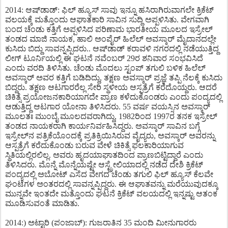
2014: ಆಷ್​ಡಾಡ್: ಫಿಲ್ ಹ್ಯೂಸ್ ಸಾವು ಇನ್ನೂ ಹಸಿರಾಗಿರುವಾಗಲೇ ಕ್ರಿಕೆಟ್
ವಲಯಕ್ಕೆ ಮತ್ತೊಂದು ಆಘಾತಕಾರಿ ಸಾವಿನ ಸುದ್ದಿ ಅಪ್ಪಳಿಸಿತು. ವೇಗವಾಗಿ
ಬಂದ ಚೆಂಡು ಕತ್ತಿಗೆ ಅಪ್ಪಳಿಸಿದ ಪರಿಣಾಮ ಭಾರತೀಯ ಮೂಲದ ಇಸ್ರೇಲ್
ತಂಡದ ಮಾಜಿ ನಾಯಕ, ಹಾಲಿ ಅಂಪೈರ್ ಹಿಲೆಲ್ ಅವಸ್ಕಾರ್ ಮೈದಾನದಲ್ಲೇ
ಕುಸಿದು ಬಿದ್ದು ಸಾವನ್ನಪ್ಪಿದರು.. ಆಷ್​ಡಾಡ್ ಕರಾವಳಿ ನಗರದಲ್ಲಿ ನಡೆಯುತ್ತಿದ್ದ
ಲೀಗ್ ಟೂರ್ನಿಯಲ್ಲಿ ಈ ಘಟನೆ ನವೆಂಬರ್ 29ರ ಶನಿವಾರ ಸಂಭವಿಸಿದೆ
ಎಂದು ವರದಿ ತಿಳಿಸಿತು. ಚೆಂಡು ಮೊದಲು ಸ್ಟಂಪ್ ತಗುಲಿ ಬಳಿಕ ಹಿಲೆಲ್
ಅವಸ್ಕಾರ್ ಅವರ ಕತ್ತಿಗೆ ಬಡಿದಿದ್ದು, ತಕ್ಷಣ ಅವಸ್ಕಾರ್ ಪ್ರಜ್ಞೆ ತಪ್ಪಿ ನೆಲಕ್ಕೆ ಕುಸಿದು
ಬಿದ್ದರು. ತಕ್ಷಣ ಆಟಗಾರರೆಲ್ಲ ಸೇರಿ ಸ್ಥಳೀಯ ಆಸ್ಪತ್ರೆಗೆ ಕರೆದೊಯ್ದರು. ಆದರೆ
ಚಿಕಿತ್ಸೆ ಪ್ರಯೋಜನಕಾರಿಯಾಗದೇ ಪ್ರಾಣ ಕಳೆದುಕೊಂಡರು ಎಂದು ಪಂದ್ಯದಲ್ಲಿ
ಆಡುತ್ತಿದ್ದ ಆಟಗಾರ ಯೋನಾ ತಿಳಿಸಿದರು. 55 ವರ್ಷ ವಯಸ್ಸಿನ ಅವಸ್ಕಾರ್
ಮೂಲತಃ ಮುಂಬೈ ಮೂಲದವರಾಗಿದ್ದು, 1982ರಿಂದ 1997ರ ತನಕ ಇಸ್ರೇಲ್
ತಂಡದ ನಾಯಕರಾಗಿ ಕಾರ್ಯನಿರ್ವಹಿಸಿದ್ದರು. ಅವಸ್ಕಾರ್ ಸಾವಿನ ಬಗ್ಗೆ
ಇಸ್ರೇಲ್​ನ ಪತ್ರಿಕೆಯೊಂದಕ್ಕೆ ಪ್ರತಿಕ್ರಿಯಿಸಿರುವ ವೈದ್ಯರು, ಅವಸ್ಕಾರ್ ಅವರನ್ನು
ಆಸ್ಪತ್ರೆಗೆ ಕರೆದುಕೊಂಡು ಬರುವ ವೇಳೆ ಚಿಕಿತ್ಸೆ ಫಲಕಾರಿಯಾಗುವ
ಸ್ಥಿತಿಯಲ್ಲಿರಲಿಲ್ಲ. ಅವರು ಹೃದಯಾಘಾತದಿಂದ ಪ್ರಾಣಬಿಟ್ಟಿದ್ದಾರೆ ಎಂದು
ತಿಳಿಸಿದರು. ಮೊನ್ನೆ ಮೊನ್ನೆಯಷ್ಟೇ ಆಸ್ಟ್ರೇಲಿಯಾದಲ್ಲಿ ನಡೆದ ದೇಶಿ ಕ್ರಿಕೆಟ್
ಪಂದ್ಯದಲ್ಲಿ ಅಬೋಟ್ ಎಸೆದ ವೇಗದ ಚೆಂಡು ತಗುಲಿ ಫಿಲ್ ಹ್ಯೂಸ್ ಕೆಲವೇ
ಘಂಟೆಗಳ ಅಂತರದಲ್ಲಿ ಸಾವನ್ನಪ್ಪಿದ್ದರು. ಈ ಆಘಾತವನ್ನು ಮರೆಯುವುದಕ್ಕೂ
ಮುನ್ನವೇ ಇಂತದೇ ಮತ್ತೊಂದು ಘಟನೆ ಕ್ರಿಕೆಟ್ ವಲಯದಲ್ಲಿ ಇನ್ನಷ್ಟು ಆತಂಕ
ಮೂಡಿಸುವಂತೆ ಮಾಡಿತು.
2014:) ಅಟ್ಟಾರಿ (ಪಂಜಾಬ್): ಗುಜರಾತಿನ 35 ಮಂದಿ ಮೀನುಗಾರರು