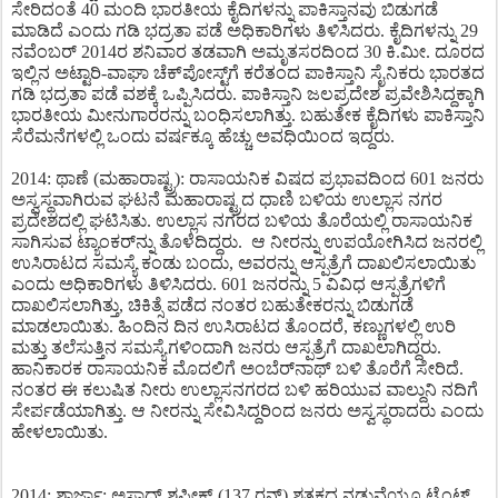
ಸೇರಿದಂತೆ 40 ಮಂದಿ ಭಾರತೀಯ ಕೈದಿಗಳನ್ನು ಪಾಕಿಸ್ತಾನವು ಬಿಡುಗಡೆ
ಮಾಡಿದೆ ಎಂದು ಗಡಿ ಭದ್ರತಾ ಪಡೆ ಅಧಿಕಾರಿಗಳು ತಿಳಿಸಿದರು. ಕೈದಿಗಳನ್ನು 29
ನವೆಂಬರ್ 2014ರ ಶನಿವಾರ ತಡವಾಗಿ ಅಮೃತಸರದಿಂದ 30 ಕಿ.ಮೀ. ದೂರದ
ಇಲ್ಲಿನ ಅಟ್ಟಾರಿ-ವಾಘಾ ಚೆಕ್​ಪೋಸ್ಟ್​ಗೆ ಕರೆತಂದ ಪಾಕಿಸ್ತಾನಿ ಸೈನಿಕರು ಭಾರತದ
ಗಡಿ ಭದ್ರತಾ ಪಡೆ ವಶಕ್ಕೆ ಒಪ್ಪಿಸಿದರು. ಪಾಕಿಸ್ತಾನಿ ಜಲಪ್ರದೇಶ ಪ್ರವೇಶಿಸಿದ್ದಕ್ಕಾಗಿ
ಭಾರತೀಯ ಮೀನುಗಾರರನ್ನು ಬಂಧಿಸಲಾಗಿತ್ತು. ಬಹುತೇಕ ಕೈದಿಗಳು ಪಾಕಿಸ್ತಾನಿ
ಸೆರೆಮನೆಗಳಲ್ಲಿ ಒಂದು ವರ್ಷಕ್ಕೂ ಹೆಚ್ಚು ಅವಧಿಯಿಂದ ಇದ್ದರು.
2014: ಥಾಣೆ (ಮಹಾರಾಷ್ಟ್ರ): ರಾಸಾಯನಿಕ ವಿಷದ ಪ್ರಭಾವದಿಂದ 601 ಜನರು
ಅಸ್ವಸ್ಥವಾಗಿರುವ ಘಟನೆ ಮಹಾರಾಷ್ಟ್ರದ ಧಾಣಿ ಬಳಿಯ ಉಲ್ಲಾಸ ನಗರ
ಪ್ರದೇಶದಲ್ಲಿ ಘಟಿಸಿತು. ಉಲ್ಲಾಸ ನಗರದ ಬಳಿಯ ತೊರೆಯಲ್ಲಿ ರಾಸಾಯನಿಕ
ಸಾಗಿಸುವ ಟ್ಯಾಂಕರ್​ನ್ನು ತೊಳೆದಿದ್ದರು. ಆ ನೀರನ್ನು ಉಪಯೋಗಿಸಿದ ಜನರಲ್ಲಿ
ಉಸಿರಾಟದ ಸಮಸ್ಯೆ ಕಂಡು ಬಂದು, ಅವರನ್ನು ಆಸ್ಪತ್ರೆಗೆ ದಾಖಲಿಸಲಾಯಿತು
ಎಂದು ಅಧಿಕಾರಿಗಳು ತಿಳಿಸಿದರು. 601 ಜನರನ್ನು 5 ವಿವಿಧ ಆಸ್ಪತ್ರೆಗಳಿಗೆ
ದಾಖಲಿಸಲಾಗಿತ್ತು, ಚಿಕಿತ್ಸೆ ಪಡೆದ ನಂತರ ಬಹುತೇಕರನ್ನು ಬಿಡುಗಡೆ
ಮಾಡಲಾಯಿತು. ಹಿಂದಿನ ದಿನ ಉಸಿರಾಟದ ತೊಂದರೆ, ಕಣ್ಣುಗಳಲ್ಲಿ ಉರಿ
ಮತ್ತು ತಲೆಸುತ್ತಿನ ಸಮಸ್ಯೆಗಳಿಂದಾಗಿ ಜನರು ಆಸ್ಪತ್ರೆಗೆ ದಾಖಲಾಗಿದ್ದರು.
ಹಾನಿಕಾರಕ ರಾಸಾಯನಿಕ ಮೊದಲಿಗೆ ಅಂಬೆರ್​ನಾಥ್ ಬಳಿ ತೊರೆಗೆ ಸೇರಿದೆ.
ನಂತರ ಈ ಕಲುಷಿತ ನೀರು ಉಲ್ಲಾಸನಗರದ ಬಳಿ ಹರಿಯುವ ವಾಲ್ದುನಿ ನದಿಗೆ
ಸೇರ್ಪಡೆಯಾಗಿತ್ತು. ಆ ನೀರನ್ನು ಸೇವಿಸಿದ್ದರಿಂದ ಜನರು ಅಸ್ವಸ್ಥರಾದರು ಎಂದು
ಹೇಳಲಾಯಿತು.
2014: ಶಾರ್ಜಾ: ಅಸಾದ್ ಶಫೀಕ್ (137 ರನ್) ಶತಕದ ನಡುವೆಯೂ ಟ್ರೆಂಟ್