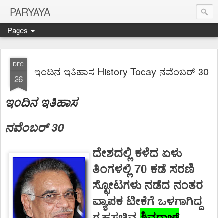
PARYAYA
Pages
DEC
ಇಂದಿನ ಇತಿಹಾಸ History Today ನವೆಂಬರ್ 30
26
ಇಂದಿನ ಇತಿಹಾಸ
ನವೆಂಬರ್ 30
ದೇಶದಲ್ಲಿ ಕಳೆದ ಏಳು
ತಿಂಗಳಲ್ಲಿ 70 ಕಡೆ ಸರಣಿ
ಸ್ಛೋಟಗಳು ನಡೆದ ನಂತರ
ವ್ಯಾಪಕ ಟೀಕೆಗೆ ಒಳಗಾಗಿದ್ದ
ಗೃಹಸಚಿವ
ಶಿವರಾಜ್