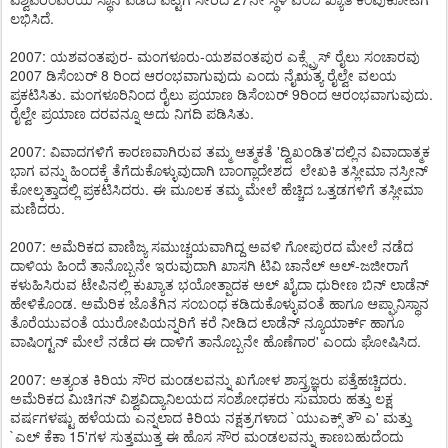
ಲಭಿಸಿದೆ.
2007: ಯಶವಂತಪುರ- ಮಂಗಳೂರು-ಯಶವಂತಪುರ ಎಕ್ಸ್ಪ್ರೆಸ್ ರೈಲು ಸಂಚಾರವು
2007 ಡಿಸೆಂಬರ್ 8 ರಿಂದ ಆರಂಭವಾಗುವುದು ಎಂದು ನೈಋತ್ಯ ರೈಲ್ವೇ ವಲಯ
ಪ್ರಕಟಿಸಿತು. ಮಂಗಳೂರಿನಿಂದ ರೈಲು ಪ್ರಯಾಣ ಡಿಸೆಂಬರ್ 9ರಿಂದ ಆರಂಭವಾಗುವುದು.
ರೈಲ್ವೇ ಪ್ರಯಾಣ ದರವನ್ನೂ ಅದು ನಿಗದಿ ಪಡಿಸಿತು.
2007: ವಿವಾದಗಳಿಗೆ ಕಾರಣವಾಗಿರುವ ತಮ್ಮ ಆತ್ಮಕತೆ 'ದ್ವಿಖಂಡಿತ'ದಲ್ಲಿನ ವಿವಾದಾತ್ಮಕ
ಭಾಗ ವನ್ನು ಹಿಂದಕ್ಕೆ ತೆಗೆದುಕೊಳ್ಳುವುದಾಗಿ ಬಾಂಗ್ಲಾದೇಶದ ಲೇಖಕಿ ತಸ್ಲೀಮಾ ನಸ್ರೀನ್
ಕೋಲ್ಕತ್ತಾದಲ್ಲಿ ಪ್ರಕಟಿಸಿದರು. ಈ ಮೂಲಕ ತಮ್ಮ ಮೇಲೆ ಹೆಚ್ಚಿದ ಒತ್ತಡಗಳಿಗೆ ತಸ್ಲೀಮಾ
ಮಣಿದರು.
2007: ಅಮೆರಿಕದ ವಾಣಿಜ್ಯ ಸಮುಚ್ಚಯವಾಗಿದ್ದ ಅವಳಿ ಗೋಪುರದ ಮೇಲೆ ನಡೆದ
ದಾಳಿಯ ಹಿಂದೆ ತಾನೊಬ್ಬನೇ ಇರುವುದಾಗಿ ಖಾಸಗಿ ಟಿವಿ ಚಾನೆಲ್ ಅಲ್-ಜಜೀರಾಗೆ
ಕಳುಹಿಸಿರುವ ಟೇಪಿನಲ್ಲಿ ಕುಖ್ಯಾತ ಭಯೋತ್ಪಾದಕ ಅಲ್ ಖೈದಾ ಧುರೀಣ ಬಿನ್ ಲಾಡೆನ್
ಹೇಳಿಕೊಂಡ. ಅಮೆರಿಕ ಜೊತೆಗಿನ ಸಂಬಂಧ ಕಡಿದುಕೊಳ್ಳುವಂತೆ ಹಾಗೂ ಆಪ್ಘಾನಿಸ್ಥಾನ
ತೊರೆಯುವಂತೆ ಯುರೋಪಿಯನ್ನರಿಗೆ ಕರೆ ನೀಡಿದ ಲಾಡೆನ್ ನ್ಯೂಯಾರ್ಕ್ ಹಾಗೂ
ವಾಷಿಂಗ್ಟನ್ ಮೇಲೆ ನಡೆದ ಈ ದಾಳಿಗೆ ತಾನೊಬ್ಬನೇ ಹೊಣೆಗಾರ' ಎಂದು ಘೋಷಿಸಿದ.
2007: ಅತ್ಯಂತ ಕಿರಿಯ ಸೌರ ಮಂಡಲವನ್ನು ಖಗೋಳ ಶಾಸ್ತ್ರಜ್ಞರು ಪತ್ತೆಹಚ್ಚಿದರು.
ಅಮೆರಿಕದ ಮಿಚಿಗನ್ ವಿಶ್ವವಿದ್ಯಾನಿಲಯದ ಸಂಶೋಧಕರು ಸುಮಾರು ಹತ್ತು ಲಕ್ಷ
ವರ್ಷಗಳಷ್ಟು ಹಳೆಯದು ಎನ್ನಲಾದ ಕಿರಿಯ ನಕ್ಷತ್ರಗಳಾದ `ಯುಎಕ್ಸ್ ತೌ ಎ' ಮತ್ತು
`ಎಲ್ ಕೆಕಾ 15'ಗಳ ಸುತ್ತಮುತ್ತ ಈ ಹೊಸ ಸೌರ ಮಂಡಲವನ್ನು ಕಾಣಬಹುದೆಂದು