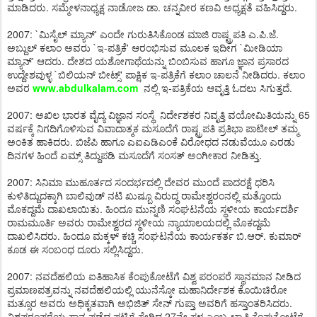
ಮಾಡಿದರು. ಸಮ್ಮೇಳನಾಧ್ಯಕ್ಷ ನಾಡೋಜ ಡಾ. ಚನ್ನವೀರ ಕಣವಿ ಅಧ್ಯಕ್ಷತೆ ವಹಿಸಿದ್ದರು.
2007: `ಮಿಸೈಲ್ ಮ್ಯಾನ್' ಎಂದೇ ಗುರುತಿಸಿಕೊಂಡ ಮಾಜಿ ರಾಷ್ಟ್ರಪತಿ ಎ.ಪಿ.ಜೆ.
ಅಬ್ದುಲ್ ಕಲಾಂ ಅವರು `ಇ-ಪತ್ರಿಕೆ' ಆರಂಭಿಸುವ ಮೂಲಕ ಇದೀಗ `ಮೀಡಿಯಾ
ಮ್ಯಾನ್' ಆದರು. ದೇಶದ ಯಶೋಗಾಥೆಯನ್ನು ಬಿಂಬಿಸುವ ಹಾಗೂ ಜ್ಞಾನ ಪ್ರಸಾರದ
ಉದ್ದೇಶವುಳ್ಳ `ಬಿಲಿಯನ್ ಬೀಟ್ಸ್' ಪಾಕ್ಷಿಕ ಇ-ಪತ್ರಿಕೆಗೆ ಕಲಾಂ ಚಾಲನೆ ನೀಡಿದರು. ಕಲಾಂ
ಅವರ
www.abdulkalam.com
ನಲ್ಲಿ ಇ-ಪತ್ರಿಕೆಯ ಆವೃತ್ತಿ ಓದಲು ಸಿಗುತ್ತದೆ.
2007: ಅಖಿಲ ಭಾರತ ವೈದ್ಯ ವಿಜ್ಞಾನ ಸಂಸ್ಥೆ ನಿರ್ದೇಶಕರ ನಿವೃತ್ತಿ ವಯೋಮಿತಿಯನ್ನು 65
ವರ್ಷಕ್ಕೆ ನಿಗದಿಗೊಳಿಸುವ ವಿವಾದಾತ್ಮಕ ಮಸೂದೆಗೆ ರಾಷ್ಟ್ರಪತಿ ಪ್ರತಿಭಾ ಪಾಟೀಲ್ ತಮ್ಮ
ಅಂಕಿತ ಹಾಕಿದರು. ಬಿಜೆಪಿ ಹಾಗೂ ಎಐಎಡಿಎಂಕೆ ವಿರೋಧದ ನಡುವೆಯೂ ಎರಡು
ದಿನಗಳ ಹಿಂದೆ ಏಮ್ಸ್ ತಿದ್ದುಪಡಿ ಮಸೂದೆಗೆ ಸಂಸತ್ ಅಂಗೀಕಾರ ನೀಡಿತ್ತು.
2007: ಸಿನಿಮಾ ಮುಹೂರ್ತದ ಸಂದರ್ಭದಲ್ಲಿ ದೇವರ ಮುಂದೆ ಪಾದರಕ್ಷೆ ಧರಿಸಿ
ಕುಳಿತಿದ್ದುದಕ್ಕಾಗಿ ಬಾಲಿವುಡ್ ನಟಿ ಖುಷ್ಬೂ ವಿರುದ್ಧ ರಾಮೇಶ್ವರಂನಲ್ಲಿ ಮತ್ತೊಂದು
ಮೊಕದ್ದಮೆ ದಾಖಲಾಯಿತು. ಹಿಂದೂ ಮುನ್ನಣಿ ಸಂಘಟನೆಯ ಸ್ಥಳೀಯ ಕಾರ್ಯದರ್ಶಿ
ರಾಮಮೂರ್ತಿ ಅವರು ರಾಮೇಶ್ವರದ ಸ್ಥಳೀಯ ನ್ಯಾಯಾಲಯದಲ್ಲಿ ಮೊಕದ್ದಮೆ
ದಾಖಲಿಸಿದರು. ಹಿಂದೂ ಮಕ್ಕಳ್ ಕಚ್ಚಿ ಸಂಘಟನೆಯ ಕಾರ್ಯಕರ್ತ ಬಿ.ಆರ್. ಕುಮಾರ್
ಕೂಡ ಈ ಸಂಬಂಧ ದೂರು ಸಲ್ಲಿಸಿದ್ದರು.
2007: ನವದೆಹಲಿಯ ಐತಿಹಾಸಿಕ ಕೆಂಪುಕೋಟೆಗೆ ವಿಶ್ವ ಪರಂಪರೆ ಸ್ಥಾನಮಾನ ನೀಡಿದ
ಪ್ರಮಾಣಪತ್ರವನ್ನು ನವದೆಹಲಿಯಲ್ಲಿ ಯುನೆಸ್ಕೋ ಮಹಾನಿರ್ದೇಶಕ ಕೊಯಿಚಿರೋ
ಮತ್ಸೂರ ಅವರು ಅಧಿಕೃತವಾಗಿ ಅಭಿಜಿತ್ ಸೇನ್ ಗುಪ್ತಾ ಅವರಿಗೆ ಹಸ್ತಾಂತರಿಸಿದರು.
ವಿಶ್ವಪರಂಪರೆಯ ಸ್ಥಾನ ಪಡೆದ ಪಟ್ಟಿಗೆ ಸೇರಿದ 27ನೇ ಸ್ಥಳ ಎಂಬ ಖ್ಯಾತಿ ಕೆಂಪುಕೋಟೆಗೆ