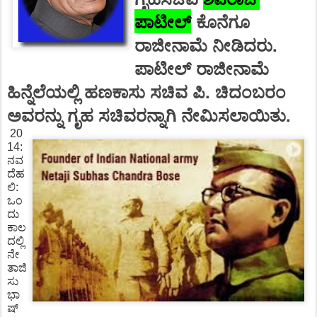
ಪಾಟೀಲ್
ಕೊನೆಗೂ
ರಾಜೀನಾಮೆ ನೀಡಿದರು.
ಪಾಟೀಲ್ ರಾಜೀನಾಮೆ
ಹಿನ್ನೆಲೆಯಲ್ಲಿ ಹಣಕಾಸು ಸಚಿವ ಪಿ. ಚಿದಂಬರಂ
ಅವರನ್ನು ಗೃಹ ಸಚಿವರನ್ನಾಗಿ ನೇಮಿಸಲಾಯಿತು.
20
14:
ನವ
ದೆಹ
ಲಿ:
ಒಂ
ದು
ಕಾಲ
ದಲ್ಲಿ
ನೇ
ತಾಜಿ
ಸು
ಭಾ
ಷ್