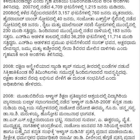
ಕಳೆದುಕೊಂಡಿದ್ದಾರೆ ಎಂದು ಗೃಹ ಖಾತೆಯು ಬಹಿರಂಗಪಡಿಸಿರುವ ಅಂಕಿ ಅಂಶಗಳು
ತಿಳಿಸಿದವು. 2007ರಲ್ಲಿ ನಡೆದ 4,709 ಘಟನೆಗಳಲ್ಲಿ 1,215 ಜನರು ಮಡಿದರು.
2008ರಲ್ಲಿ ಕಳೆದ ಸೆಪ್ಟೆಂಬರದವರೆಗೆ 3,157 ಘಟನೆಗಳಲ್ಲಿ 760 ಜನರು ಮೃತರಾದರು.
ಹೈದರಾಬಾದ್ ಬಾಂಬ್ ಸ್ಫೋಟದಲ್ಲಿ 40 ಜನರು, ಸಂಜೋತಾ ಎಕ್ಸ್‌ಪ್ರೆಸ್ ರೈಲಿನಲ್ಲಿ ನಡೆದ
ಸ್ಫೋಟದಲ್ಲಿ 68 ಜನರು , ರೈಲು ಮತ್ತು ಮಾಲೆಗಾಂವ್ ಸರಣಿ ಸ್ಫೋಟಗಳಲ್ಲಿ ಮುಂಬೈನಲ್ಲಿ
230 ಮಂದಿ ಸತ್ತಿದ್ದರು. ಹಿಂದಿನವಾರ ಮುಂಬೈಯಲ್ಲಿ ನಡೆದ ದಾಳಿಯಲ್ಲಿ 183 ಜನರು
ಸತ್ತರು. ಎನ್‌ಡಿಎ ಆಡಳಿತ ಕಾಲದಲ್ಲಿ ನಡೆದ 36,259 ಘಟನೆಗಳಲ್ಲಿ 11,714 ಮಂದಿ
ಸತ್ತಿದ್ದರು. ಎನ್‌ಡಿಎ ಆಡಳಿತದ ಪ್ರಮುಖ ಘಟನೆಗಳೆಂದರೆ ಸಂಸತ್ ಭವನ, ಅಕ್ಷರಧಾಮ
ದೇವಸ್ಥಾನ, ಜಮ್ಮು ಮತ್ತು ಕಾಶ್ಮೀರದಲ್ಲಿ ಸೇನಾ ಶಿಬಿರದ ಮೇಲಿನ ದಾಳಿಗಳು ಎಂದು
ಗೃಹಖಾತೆ ಅಂಕಿ ಅಂಶಗಳು ತಿಳಿಸಿದವು.
2008: ದಕ್ಷಿಣ ಆಸ್ಟ್ರೇಲಿಯಾದ ಸ್ಯಾಂಡಿ ಕ್ಯಾಪ್ ಸಮುದ್ರ ತೀರದಲ್ಲಿ ಬಂಡೆಗಳ ನಡುವೆ
ಸಿಕ್ಕಿಹಾಕಿಕೊಂಡ 80 ತಿಮಿಂಗಿಲಗಳು ಸಮುದ್ರಕ್ಕೆ ಹಿಂದಿರುಗಲಾರದೆ ಸಾವನ್ನಪ್ಪಿದವು.
ರಕ್ಷಣಾ ತಂಡದ ನೆರವು ಲಭಿಸುವ ವೇಳೆಗೆ ಈ ದುರಂತ ಸಂಭವಿಸಿದೆ ಎಂದು
ಅಧಿಕಾರಿಗಳು ಹೇಳಿದರು.
2008: ಮೂಡುಬಿದಿರೆಯ ಆಳ್ವಾಸ್ ಶಿಕ್ಷಣ ಪ್ರತಿಷ್ಠಾನದ ಆಶ್ರಯದಲ್ಲಿ ವಿದ್ಯಾಗಿರಿಯ
ವ್ಯಾಸರಾಯ ಬಲ್ಲಾಳ ಸಭಾಂಗಣದಲ್ಲಿ ನಡೆದ 'ಆಳ್ವಾಸ್ ನುಡಿಸಿರಿ-2008' ಕನ್ನಡ ನಾಡು
ನುಡಿಯ ರಾಷ್ಟ್ರೀಯ ಸಮ್ಮೇಳನದಲ್ಲಿ ನಾಡೋಜಿ ದರೋಜಿ ಈರಮ್ಮ, ಗೊ.ರು. ಚನ್ನ್ಗಸಪ್ಪ,
ಡಾ.ಸಾ.ಶಿ. ಮರುಳಯ್ಯ, ಹೊಸ್ತೋಟ ಮಂಜುನಾಥ ಭಾಗವತ,
ಡಾ.ಎನ್.ಎಸ್.ಲಕ್ಷ್ಮೀನಾರಾಯಣ ಭಟ್ಟ, ಸದಾನಂದ ಸುವರ್ಣ, ಎ. ಈಶ್ವರಯ್ಯ, ವೈ.ಕೆ.
ಮುದ್ದುಕೃಷ್ಣ, ನಾಗತಿಹಳ್ಳಿ ಚಂದ್ರಶೇಖರ, ನಾಡೋಜ ಜಾನಪದ ಸಿರಿ ಸಿರಿಯಜ್ಜಿ ಅವರಿಗೆ
ಹಾಗೂ ಬಹ್ರೈನಿನ ಕನ್ನಡ ಸಂಘಕ್ಕೆ 'ಆಳ್ವಾಸ್ ನುಡಿಸಿರಿ' ಪ್ರಶಸ್ತಿ ಪ್ರದಾನ ಮಾಡಲಾಯಿತು.
ಶ್ರೀಕ್ಷೇತ್ರ ಧರ್ಮಸ್ಥಳದ ಧರ್ಮಾಧಿಕಾರಿ ರಾಜರ್ಷಿ ಡಾ.ಡಿ. ವೀರೇಂದ್ರ ಹೆಗ್ಗಡೆ ಪ್ರಶಸ್ತಿ ಪ್ರದಾನ