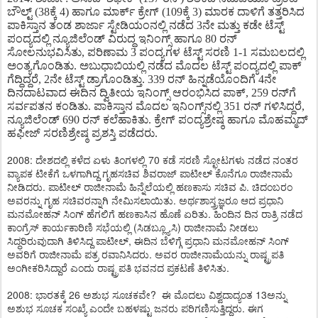
ಬೌಲ್ಟ್ (38ಕ್ಕೆ 4) ಹಾಗೂ ಮಾರ್ಕ್ ಕ್ರೇಗ್ (109ಕ್ಕೆ 3) ಮಾರಕ ದಾಳಿಗೆ ತತ್ತರಿಸಿದ
ಪಾಕಿಸ್ತಾನ ತಂಡ ಶಾರ್ಜಾ ಸ್ಟೇಡಿಯಂನಲ್ಲಿ ನಡೆದ 3ನೇ ಮತ್ತು ಕಡೇ ಟೆಸ್ಟ್
ಪಂದ್ಯದಲ್ಲಿ ನ್ಯೂಜಿಲೆಂಡ್ ವಿರುದ್ಧ ಇನಿಂಗ್ಸ್ ಹಾಗೂ 80 ರನ್
ಸೋಲನುಭವಿಸಿತು, ಪರಿಣಾಮ 3 ಪಂದ್ಯಗಳ ಟೆಸ್ಟ್ ಸರಣಿ 1-1 ಸಮಬಲದಲ್ಲಿ
ಅಂತ್ಯಗೊಂಡಿತು. ಅಬುಧಾಬಿಯಲ್ಲಿ ನಡೆದ ಮೊದಲ ಟೆಸ್ಟ್ ಪಂದ್ಯದಲ್ಲಿ ಪಾಕ್
ಗೆದ್ದಿದ್ದರೆ, 2ನೇ ಟೆಸ್ಟ್ ಡ್ರಾಗೊಂಡಿತ್ತು. 339 ರನ್ ಹಿನ್ನಡೆಯೊಂದಿಗೆ 4ನೇ
ದಿನದಾಟವಾದ ಈದಿನ ದ್ವಿತೀಯ ಇನಿಂಗ್ಸ್ ಆರಂಭಿಸಿದ ಪಾಕ್, 259 ರನ್​ಗೆ
ಸರ್ವಪತನ ಕಂಡಿತು. ಪಾಕಿಸ್ತಾನ ಮೊದಲ ಇನಿಂಗ್ಸ್​ನಲ್ಲಿ 351 ರನ್ ಗಳಿಸಿದ್ದರೆ,
ನ್ಯೂಜಿಲೆಂಡ್ 690 ರನ್ ಕಲೆಹಾಕಿತು. ಕ್ರೇಗ್ ಪಂದ್ಯಶ್ರೇಷ್ಠ ಹಾಗೂ ಮೊಹಮ್ಮದ್
ಹಫೀಜ್ ಸರಣಿಶ್ರೇಷ್ಠ ಪ್ರಶಸ್ತಿ ಪಡೆದರು.
2008: ದೇಶದಲ್ಲಿ ಕಳೆದ ಏಳು ತಿಂಗಳಲ್ಲಿ 70 ಕಡೆ ಸರಣಿ ಸ್ಛೋಟಗಳು ನಡೆದ ನಂತರ
ವ್ಯಾಪಕ ಟೀಕೆಗೆ ಒಳಗಾಗಿದ್ದ ಗೃಹಸಚಿವ ಶಿವರಾಜ್ ಪಾಟೀಲ್ ಕೊನೆಗೂ ರಾಜೀನಾಮೆ
ನೀಡಿದರು. ಪಾಟೀಲ್ ರಾಜೀನಾಮೆ ಹಿನ್ನೆಲೆಯಲ್ಲಿ ಹಣಕಾಸು ಸಚಿವ ಪಿ. ಚಿದಂಬರಂ
ಅವರನ್ನು ಗೃಹ ಸಚಿವರನ್ನಾಗಿ ನೇಮಿಸಲಾಯಿತು. ಅರ್ಥಶಾಸ್ತ್ರಜ್ಞರೂ ಆದ ಪ್ರಧಾನಿ
ಮನಮೋಹನ್ ಸಿಂಗ್ ಹೆಗಲಿಗೆ ಹಣಕಾಸಿನ ಹೊಣೆ ಏರಿತು. ಹಿಂದಿನ ದಿನ ರಾತ್ರಿ ನಡೆದ
ಕಾಂಗ್ರೆಸ್ ಕಾರ್ಯಕಾರಿಣಿ ಸಭೆಯಲ್ಲಿ (ಸಿಡಬ್ಲ್ಯೂಸಿ) ರಾಜೀನಾಮೆ ನೀಡಲು
ಸಿದ್ಧರಿರುವುದಾಗಿ ತಿಳಿಸಿದ್ದ ಪಾಟೀಲ್, ಈದಿನ ಬೆಳಿಗ್ಗೆ ಪ್ರಧಾನಿ ಮನಮೋಹನ್ ಸಿಂಗ್
ಅವರಿಗೆ ರಾಜೀನಾಮೆ ಪತ್ರ ರವಾನಿಸಿದರು. ಅವರ ರಾಜೀನಾಮೆಯನ್ನು ರಾಷ್ಟ್ರಪತಿ
ಅಂಗೀಕರಿಸಿದ್ದಾರೆ ಎಂದು ರಾಷ್ಟ್ರಪತಿ ಭವನದ ಪ್ರಕಟಣೆ ತಿಳಿಸಿತು.
2008: ಭಾರತಕ್ಕೆ 26 ಅಶುಭ ಸೂಚಕವೇ? ಈ ಮೊದಲು ವಿಶ್ವದಾದ್ಯಂತ 13ಅನ್ನು
ಅಶುಭ ಸೂಚಕ ಸಂಖ್ಯೆ ಎಂದೇ ಬಹಳಷ್ಟು ಜನರು ಪರಿಗಣಿಸುತ್ತಿದ್ದರು. ಈಗ