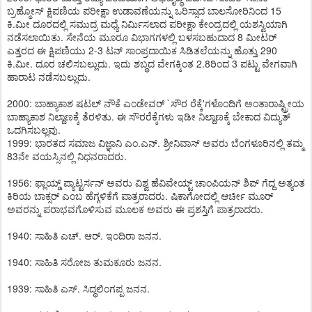
ಬ್ರಹ್ಮೋಸ್ ಕ್ಷಿಪಣಿಯ ಪರೀಕ್ಷಾ ಉಡಾವಣೆಯನ್ನು ಒರಿಸ್ಸಾದ ಬಾಲಸೋರಿನಿಂದ 15
ಕಿ.ಮೀ ದೂರದಲ್ಲಿ ಸಮುದ್ರ ಮಧ್ಯೆ ನಿರ್ಮಿಸಲಾದ ಪರೀಕ್ಷಾ ಕೇಂದ್ರದಲ್ಲಿ ಯಶಸ್ವಿಯಾಗಿ
ನಡೆಸಲಾಯಿತು. ಸೇನೆಯ ಮೂರೂ ವಿಭಾಗಗಳಲ್ಲಿ ಬಳಸಬಹುದಾದ 8 ಮೀಟರ್
ಎತ್ತರದ ಈ ಕ್ಷಿಪಣಿಯು 2-3 ಟನ್ ಸಾಂಪ್ರದಾಯಿಕ ಸಿಡಿತಲೆಯನ್ನು ಹೊತ್ತು 290
ಕಿ.ಮೀ. ದೂರ ಚಲಿಸಬಲ್ಲುದು. ಇದು ಶಬ್ಧದ ವೇಗಕ್ಕಿಂತ 2.8ರಿಂದ 3 ಪಟ್ಟು ವೇಗವಾಗಿ
ಹಾರಾಟ ನಡೆಸಬಲ್ಲುದು.
2000: ಬಾಹ್ಯಾಕಾಶ ಷಟಲ್ ನೌಕೆ ಎಂಡೇವರ್ `ಸೌರ ರೆಕ್ಕೆ'ಗಳೊಂದಿಗೆ ಅಂತಾರಾಷ್ಟ್ರೀಯ
ಬಾಹ್ಯಾಕಾಶ ನಿಲ್ದಾಣಕ್ಕೆ ತೆರಳಿತು. ಈ ಸೌರರೆಕ್ಕೆಗಳು ಇಡೀ ನಿಲ್ದಾಣಕ್ಕೆ ಬೇಕಾದ ವಿದ್ಯುತ್
ಒದಗಿಸಬಲ್ಲವು.
1999: ಭಾರತದ ಸಮಾಜ ವಿಜ್ಞಾನಿ ಎಂ.ಎನ್. ಶ್ರೀನಿವಾಸ್ ಅವರು ಬೆಂಗಳೂರಿನಲ್ಲಿ ತಮ್ಮ
83ನೇ ವಯಸ್ಸಿನಲ್ಲಿ ನಿಧನರಾದರು.
1956: ಫ್ಲಾಯ್ಡ್ ಪ್ಯಾಟ್ಟರ್ಸನ್ ಅವರು ವಿಶ್ವ ಹೆವಿವೇಯ್ಟ್ ಚಾಂಪಿಯನ್ ಶಿಪ್ ಗೆದ್ದ ಅತ್ಯಂತ
ಕಿರಿಯ ಬಾಕ್ಸರ್ ಎಂಬ ಹೆಗ್ಗಳಿಕೆಗೆ ಪಾತ್ರರಾದರು. ಷಿಕಾಗೋದಲ್ಲಿ ಆರ್ಚೀ ಮೂರ್
ಅವರನ್ನು ಪರಾಭವಗೊಳಿಸುವ ಮೂಲಕ ಅವರು ಈ ಪ್ರಶಸ್ತಿಗೆ ಪಾತ್ರರಾದರು.
1940: ಸಾಹಿತಿ ಎಚ್. ಆರ್. ಇಂದಿರಾ ಜನನ.
1940: ಸಾಹಿತಿ ಸರೋಜ ತುಮಕೂರು ಜನನ.
1939: ಸಾಹಿತಿ ಎಸ್. ಸಿದ್ಧಲಿಂಗಪ್ಪ ಜನನ.