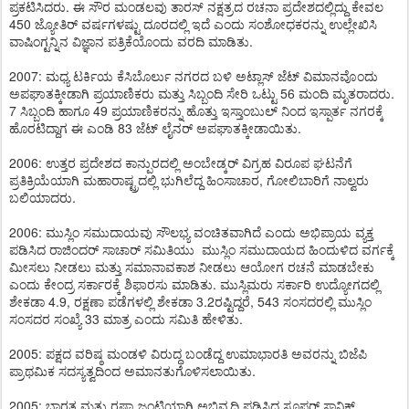
ಪ್ರಕಟಿಸಿದರು. ಈ ಸೌರ ಮಂಡಲವು ತಾರಸ್ ನಕ್ಷತ್ರದ ರಚನಾ ಪ್ರದೇಶದಲ್ಲಿದ್ದು ಕೇವಲ
450 ಜ್ಯೋತಿರ್ ವರ್ಷಗಳಷ್ಟು ದೂರದಲ್ಲಿ ಇದೆ ಎಂದು ಸಂಶೋಧಕರನ್ನು ಉಲ್ಲೇಖಿಸಿ
ವಾಷಿಂಗ್ಟನ್ನಿನ ವಿಜ್ಞಾನ ಪತ್ರಿಕೆಯೊಂದು ವರದಿ ಮಾಡಿತು.
2007: ಮಧ್ಯ ಟರ್ಕಿಯ ಕೆಸಿಬೊರ್ಲು ನಗರದ ಬಳಿ ಅಟ್ಲಾಸ್ ಜೆಟ್ ವಿಮಾನವೊಂದು
ಅಪಘಾತಕ್ಕೀಡಾಗಿ ಪ್ರಯಾಣಿಕರು ಮತ್ತು ಸಿಬ್ಬಂದಿ ಸೇರಿ ಒಟ್ಟು 56 ಮಂದಿ ಮೃತರಾದರು.
7 ಸಿಬ್ಬಂದಿ ಹಾಗೂ 49 ಪ್ರಯಾಣಿಕರನ್ನು ಹೊತ್ತು ಇಸ್ತಾಂಬುಲ್ ನಿಂದ ಇಸ್ಪಾರ್ತ ನಗರಕ್ಕೆ
ಹೊರಟಿದ್ದಾಗ ಈ ಎಂಡಿ 83 ಜೆಟ್ ಲೈನರ್ ಅಪಘಾತಕ್ಕೀಡಾಯಿತು.
2006: ಉತ್ತರ ಪ್ರದೇಶದ ಕಾನ್ಪುರದಲ್ಲಿ ಅಂಬೇಡ್ಕರ್ ವಿಗ್ರಹ ವಿರೂಪ ಘಟನೆಗೆ
ಪ್ರತಿಕ್ರಿಯೆಯಾಗಿ ಮಹಾರಾಷ್ಟ್ರದಲ್ಲಿ ಭುಗಿಲೆದ್ದ ಹಿಂಸಾಚಾರ, ಗೋಲಿಬಾರಿಗೆ ನಾಲ್ವರು
ಬಲಿಯಾದರು.
2006: ಮುಸ್ಲಿಂ ಸಮುದಾಯವು ಸೌಲಭ್ಯ ವಂಚಿತವಾಗಿದೆ ಎಂದು ಅಭಿಪ್ರಾಯ ವ್ಯಕ್ತ
ಪಡಿಸಿದ ರಾಜಿಂದರ್ ಸಾಚಾರ್ ಸಮಿತಿಯು ಮುಸ್ಲಿಂ ಸಮುದಾಯದ ಹಿಂದುಳಿದ ವರ್ಗಕ್ಕೆ
ಮೀಸಲು ನೀಡಲು ಮತ್ತು ಸಮಾನಾವಕಾಶ ನೀಡಲು ಆಯೋಗ ರಚನೆ ಮಾಡಬೇಕು
ಎಂದು ಕೇಂದ್ರ ಸರ್ಕಾರಕ್ಕೆ ಶಿಫಾರಸು ಮಾಡಿತು. ಮುಸ್ಲಿಮರು ಸರ್ಕಾರಿ ಉದ್ಯೋಗದಲ್ಲಿ
ಶೇಕಡಾ 4.9, ರಕ್ಷಣಾ ಪಡೆಗಳಲ್ಲಿ ಶೇಕಡಾ 3.2ರಷ್ಟಿದ್ದರೆ, 543 ಸಂಸದರಲ್ಲಿ ಮುಸ್ಲಿಂ
ಸಂಸದರ ಸಂಖ್ಯೆ 33 ಮಾತ್ರ ಎಂದು ಸಮಿತಿ ಹೇಳಿತು.
2005: ಪಕ್ಷದ ವರಿಷ್ಠ ಮಂಡಳಿ ವಿರುದ್ಧ ಬಂಡೆದ್ದ ಉಮಾಭಾರತಿ ಅವರನ್ನು ಬಿಜೆಪಿ
ಪ್ರಾಥಮಿಕ ಸದಸ್ಯತ್ವದಿಂದ ಅಮಾನತುಗೊಳಿಸಲಾಯಿತು.
2005: ಭಾರತ ಮತ್ತು ರಷ್ಯಾ ಜಂಟಿಯಾಗಿ ಅಭಿವೃದ್ಧಿ ಪಡಿಸಿದ ಸೂಪರ್ ಸಾನಿಕ್