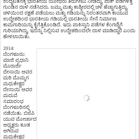
ಉದ್ಧಟತನಕ್ಕೆ ಭಾರತೀಯ ಯೋಧರು ತಿರುಗೇಟು ನೀಡಿದ್ದು, ಪಾಕ್ ಪಡೆಗಳತ್ತ
ಗುಂಡಿನ ದಾಳಿ ನಡೆಸಿದರು. ಜಮ್ಮು ಮತ್ತು ಕಾಶ್ಮೀರದಲ್ಲಿ ಚಳಿ ಹೆಚ್ಚಾಗುತ್ತಿದ್ದು,
ಚಳಿಯಿಂದ ರಕ್ಷಣೆ ಪಡೆಯಲು ಮತ್ತು ಗಡಿಯನ್ನು ನಿರಂತರವಾಗಿ ಕಾಯುವ
ಉದ್ದೇಶದಿಂದ ಭಾರತೀಯ ಗಡಿಯಲ್ಲಿ ಭಾರತೀಯ ಸೇನೆ ನಿರ್ಮಾಣ
ಕಾಮಗಾರಿಯನ್ನು
ಕೈಗೆತ್ತಿಕೊಂಡಿದೆ. ಇದು ಪಾಕಿಸ್ತಾನಿ ಪಡೆಗಳ ಕೆಂಗಣ್ಣಿಗೆ
ಗುರಿಯಾಗಿದ್ದು, ಇದನ್ನು ನಿಲ್ಲಿಸುವ ಉದ್ದೇಶದಿಂದಲೇ ದಾಳಿ ಮಾಡಿದ್ದಾರೆ ಎಂದು
ಹೇಳಲಾಯಿತು.
2014:
ಬೆಂಗಳೂರು:
ಮಾಜಿ ಪ್ರಧಾನಿ
ಮೊರಾರ್ಜಿ
ದೇಸಾಯಿ ಅವರ
ಮರಿ ಮೊಮ್ಮಗ
ಮಧುಕೇಶ್ವರ
ದೇಸಾಯಿ ಅವರ
ಮದುವೆ
ಸಮಾರಂಭ
ಬೆಂಗಳೂರಿನಲ್ಲಿ
ನಡೆಯಿತು. ಬಿಜೆಪಿ
ಯುವ ಮೋರ್ಚಾದ
ಅಧ್ಯಕ್ಷರು ಕೂಡ
ಆಗಿರುವ
ಮಧುಕೇಶ್ವರ