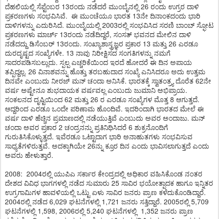
ದೆಹಲಿಯಲ್ಲಿ ಸೆಪ್ಟೆಂಬರ 13ರಂದು ನಡೆದರೆ ಮುಂಬೈನಲ್ಲಿ 26 ರಂದು ಉಗ್ರರ ದಾಳಿ
ಪ್ರಕರಣಗಳು ಸಂಭವಿಸಿವೆ. ಈ ಮುಂಚೆಯೂ ಭಾರತ 13ನೇ ದಿನಾಂಕದಂದು ಭಾರಿ
ದಾಳಿಗಳನ್ನು ಎದುರಿಸಿದೆ. ಮುಂಬೈಯಲ್ಲಿ 2003ರಲ್ಲಿ ಸಂಭವಿಸಿದ ಸರಣಿ ಬಾಂಬ್ ಸ್ಫೋಟ
ಪ್ರಕರಣಗಳು ಮಾರ್ಚ್ 13ರಂದು ನಡೆದಿದ್ದರೆ, ಸಂಸತ್ ಭವನದ ಮೇಲಿನ ದಾಳಿ
ನಡೆದದ್ದು ಡಿಸೆಂಬರ್ 13ರಂದು. ಸಂಖ್ಯಾಶಾಸ್ತ್ರಜ್ಞರ ಪ್ರಕಾರ 13 ಮತ್ತು 26 ಎರಡೂ
ದುರದೃಷ್ಟದ ಸಂಖ್ಯೆಗಳೇ. 13 ನಾವು ನಿರೀಕ್ಷಿಸದ ಸಂಗತಿಗಳನ್ನು ನಮಗೆ
ಸಾದರಪಡಿಸಬಲ್ಲುದು. ಸ್ಪಲ್ಪ ಎಚ್ಚರಿಕೆಯಿಂದ ಇರದೆ ಹೋದರೆ ಈ ದಿನ ಅಪಾಯ
ತಪ್ಪಿದ್ದಲ್ಲ. 26 ವಿನಾಶವನ್ನು ಹೊತ್ತು ತರಬಹುದಾದ ಸಂಖ್ಯೆ ಎನಿಸಿದರೂ ಅದು ಉತ್ತಮ
ದಿನವೇ ಎಂಬುದು ನೀರಜ್ ಮನ್‌ ಚಂದಾ ಅನಿಸಿಕೆ. ಭಾರತಕ್ಕೆ ಸ್ವಾತಂತ್ರ್ಯ ದೊರೆತ 62ನೇ
ವರ್ಷ ಅಷ್ಟೇನೂ ಶುಭದಾಯಕ ವರ್ಷವಲ್ಲ ಎಂಬುದು ಜುಮಾನಿ ಅಭಿಪ್ರಾಯ.
ಸಂಕಲನದ ದೃಷ್ಟಿಯಿಂದ 62 ಮತ್ತು 26 ರ ಎರಡೂ ಸಂಖ್ಯೆಗಳ ಮೊತ್ತ 8 ಆಗುತ್ತದೆ.
ಆದ್ದರಿಂದ ಎರಡೂ ಒಂದೇ ಪರಿಣಾಮ ಹೊಂದಿವೆ. ಇದರಿಂದಾಗಿ ಭಾರತದ ಮೇಲೆ ಈ
ವರ್ಷ ದಾಳಿ ಹೆಚ್ಚಿನ ಪ್ರಮಾಣದಲ್ಲಿ ನಡೆಯುತ್ತಿವೆ ಎಂಬುದು ಅವರ ಅಂದಾಜು. ಮನ್‌
ಚಂದಾ ಅವರ ಪ್ರಕಾರ 2 ಚಂದ್ರನನ್ನು ಪ್ರತಿನಿಧಿಸಿದರೆ 6 ಶುಕ್ರನೊಂದಿಗೆ
ಗುರುತಿಸಿಕೊಳ್ಳುತ್ತದೆ. ಇವೆರಡೂ ಒಟ್ಟಾದಾಗ ಭಾರಿ ಅನಾಹುತಗಳು ಸಂಭವಿಸುವ
ಸಾಧ್ಯತೆಗಳಿರುತ್ತವೆ. ಅದಕ್ಕಾಗಿಯೇ 26ನ್ನು ಕ್ರೂರ ದಿನ ಎಂದು ಭಾವಿಸಲಾಗುತ್ತದೆ ಎಂದು
ಅವರು ಹೇಳುತ್ತಾರೆ.
2008: 2004ರಲ್ಲಿ ಯುಪಿಎ ಸರ್ಕಾರ ಕೇಂದ್ರದಲ್ಲಿ ಅಧಿಕಾರ ವಹಿಸಿಕೊಂಡ ನಂತರ
ದೇಶದ ವಿವಿಧ ಭಾಗಗಳಲ್ಲಿ ನಡೆದ ಸುಮಾರು 25 ಸಾವಿರ ಭಯೋತ್ಪಾದಕ ಹಾಗೂ ಇನ್ನಿತರ
ಉಗ್ರಗಾಮಿಗಳ ಹಾವಳಿಯಲ್ಲಿ ಒಟ್ಟು ಏಳು ಸಾವಿರ ಜನರು ಪ್ರಾಣ ಕಳೆದುಕೊಂಡಿದ್ದಾರೆ.
2004ರಲ್ಲಿ ನಡೆದ 6,029 ಘಟನೆಗಳಲ್ಲಿ 1,721 ಜನರು ಸತ್ತಿದ್ದಾರೆ. 2005ರಲ್ಲಿ 5,709
ಘಟನೆಗಳಲ್ಲಿ 1,598, 2006ರಲ್ಲಿ 5,240 ಘಟನೆಗಳಲ್ಲಿ 1,352 ಜನರು ಪ್ರಾಣ