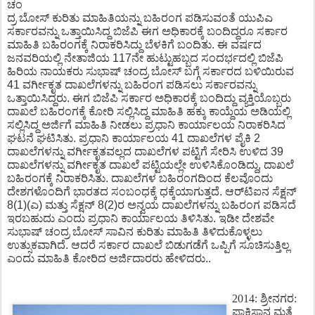
ಚಂ
ದ್ರ ಬೋಸ್ ಕುರಿತು ಮಾಹಿತಿಯನ್ನು ಬಹಿರಂಗ ಪಡಿಸುವಂತೆ ಯುಪಿಎ
ಸರ್ಕಾರವನ್ನು ಒತ್ತಾಯಿಸಿದ್ದ ಬಿಜೆಪಿ ಈಗ ಅಧಿಕಾರಕ್ಕೆ ಬಂದಿದ್ದರೂ ಸರ್ಕಾರ
ಮಾಹಿತಿ ಬಹಿರಂಗಕ್ಕೆ ನಿರಾಕರಿಸಿದ್ದು ಬೆಳಕಿಗೆ ಬಂದಿತು. ಈ ವರ್ಷದ
ಜನವರಿಯಲ್ಲಿ ನೇತಾಜಿಯ 117ನೇ ಹುಟ್ಟುಹಬ್ಬದ ಸಂದರ್ಭದಲ್ಲಿ ಬಿಜೆಪಿ
ಹಿರಿಯ ನಾಯಕರು ಸುಭಾಷ್ ಚಂದ್ರ ಬೋಸ್ ಬಗ್ಗೆ ಸರ್ಕಾರದ ಬಳಿಯಿರುವ
41 ವರ್ಗೀಕೃತ ದಾಖಲೆಗಳನ್ನು ಬಹಿರಂಗ ಪಡಿಸಲು ಸರ್ಕಾರವನ್ನು
ಒತ್ತಾಯಿಸಿದ್ದರು. ಈಗ ಬಿಜೆಪಿ ಸರ್ಕಾರ ಅಧಿಕಾರಕ್ಕೆ ಬಂದಿದ್ದು ವ್ಯಕ್ತಿಯೊಬ್ಬರು
ದಾಖಲೆ ಬಹಿರಂಗಕ್ಕೆ ಕೋರಿ ಸಲ್ಲಿಸಿದ್ದ ಮಾಹಿತಿ ಹಕ್ಕು ಕಾಯ್ದೆಯ ಅಡಿಯಲ್ಲಿ
ಸಲ್ಲಿಸಿದ್ದ ಅರ್ಜಿಗೆ ಮಾಹಿತಿ ನೀಡಲು ಪ್ರಧಾನಿ ಕಾರ್ಯಾಲಯ ನಿರಾಕರಿಸಿದ
ಘಟನೆ ಘಟಿಸಿತು. ಪ್ರಧಾನಿ ಕಾರ್ಯಾಲಯ 41 ದಾಖಲೆಗಳ ಪೈಕಿ 2
ದಾಖಲೆಗಳನ್ನು ವರ್ಗೀಕೃತವಲ್ಲದ ದಾಖಲೆಗಳ ಪಟ್ಟಿಗೆ ಸೇರಿಸಿ ಉಳಿದ 39
ದಾಖಲೆಗಳನ್ನು ವರ್ಗೀಕೃತ ದಾಖಲೆ ಪಟ್ಟಿಯಲ್ಲೇ ಉಳಿಸಿಕೊಂಡಿದ್ದು, ದಾಖಲೆ
ಬಹಿರಂಗಕ್ಕೆ ನಿರಾಕರಿಸಿತು. ದಾಖಲೆಗಳ ಬಹಿರಂಗದಿಂದ ಕೆಲವೊಂದು
ದೇಶಗಳೊಂದಿಗೆ ಭಾರತದ ಸಂಬಂಧಕ್ಕೆ ಧಕ್ಕೆಯಾಗುತ್ತದೆ. ಆರ್​ಟಿಐನ ಸೆಕ್ಷನ್
8(1)(ಎ) ಮತ್ತು ಸೆಕ್ಷನ್ 8(2)ರ ಅನ್ವಯ ದಾಖಲೆಗಳನ್ನು ಬಹಿರಂಗ ಪಡಿಸದೆ
ಇರಬಹುದು ಎಂದು ಪ್ರಧಾನಿ ಕಾರ್ಯಾಲಯ ತಿಳಿಸಿತು. ಇಡೀ ದೇಶವೇ
ಸುಭಾಷ್ ಚಂದ್ರ ಬೋಸ್ ಸಾವಿನ ಕುರಿತು ಮಾಹಿತಿ ತಿಳಿದುಕೊಳ್ಳಲು
ಉತ್ಸುಕವಾಗಿದೆ. ಆದರೆ ಸರ್ಕಾರ ದಾಖಲೆ ಬಿಡುಗಡೆಗೆ ಒಪ್ಪಿಗೆ ಸೂಚಿಸುತ್ತಿಲ್ಲ
ಎಂದು ಮಾಹಿತಿ ಕೋರಿದ ಅರ್ಜಿದಾರರು ಹೇಳಿದರು..
2014: ಶ್ರೀನಗರ:
ಪಾಕಿಸ್ತಾನ ಮತ್ತೆ