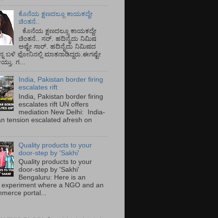
ಕೊನೆಯ ಕ್ಷಣದಲ್ಲೂ ಕಾಯಕದ್ದೇ
ಚಿಂತನೆ..
ಕೊನೆಯ ಕ್ಷಣದಲ್ಲೂ ಕಾಯಕದ್ದೇ
ಚಿಂತನೆ.. ಸರ್.‌ ಹದಿನೈದು ನಿಮಿಷ
ಅಷ್ಟೇ ಸಾರ್.‌ ಹದಿನೈದು ನಿಮಿಷದ
ನ್ನ ಬಳಿ ಫೋನಿನಲ್ಲಿ ಮಾತನಾಡಿದ್ದರು.ಈಗಷ್ಟೇ
ತು. ಗ...
India, Pakistan border firing
escalates rift
India, Pakistan border firing
escalates rift UN offers
mediation New Delhi: India-
an tension escalated afresh on
.
Quality products to your
door-step by 'Sakhi'
Quality products to your
door-step by 'Sakhi'
Bengaluru: Here is an
 experiment where a NGO and an
merce portal...