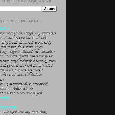
 THIS BLOG/ ಬೇಕಾದ್ದನ್ನು ಹುಡುಕಾಡಿ.!
ತೀರ್ಪು.. YOUR JUDGEMENT..
ಕ್' ..!
್ಪು ಅಂದ್ಕೊಬೇಡಿ, ಚಪ್ಪಾಳೆ ಅನ್ನಿ, ಹಸ್ತಲಾಘವ
'ಗೋ-ಪರಾಕ್' ಅನ್ನಿ ಅಥವಾ 'ಭೇಷ್' ಎಂಬ
್ಲಿ ಬೆನ್ನಿಗೊಂದು ಮೆದುಬಾರು ಅಂದುಕೊಳ್ಳಿ.
ನಂಬಲಸಾಧ್ಯ ಕೆಲಸ ಮಾಡುತ್ತಿದ್ದೀರಿ.
ಳಗೊಬ್ಬ ಇಷ್ಟೊಂದು ಚಟುವಟಿಕೆಯ, ಚಲನಶೀಲ,
, ಜೀವಪರ, ರೈತಪರ, ಸಹೃದಯೀ ಶ್ರಮಿಕ
್ ಇದ್ದಾರೆ ಅನ್ನೋದೇ ಗೊತ್ತಿರಲಿಲ್ಲ. ನಾನು
ಣಿಯಲ್ಲಿದ್ದಾಗ ದಿನಾ ಮೆಲ್ಲಗೆ ಬಂದು 'ಇಂದಿನ
ನ್ನು ತೋರಿಸಿ ಹೋಗುತ್ತಿದ್ದ ದೊಗಲೆ
ೊಳಗಿನ ಉದಯಶಂಕರ್ ಬೇರೆಯೇ
ದೆ?
ಲಾಗ್ ನಿತ್ಯ ನೂತನವಾಗಿದೆ, ಸುಂದರವಾಗಿದೆ,
ಾಗಿದೆ. ಹೀಗೆಯೇ ಸುದೀರ್ಘ
ಿಯಾಗಿರಲಿ ಎಂದು ಹಾರೈಸುತ್ತೇನೆ.
 ಹೆಗಡೆ
ಸ್ಸಿನ ಮಾತು .
ಾ... ನಿಮ್ಮ ಬ್ಲಾಗ್ ಅದು ಬ್ಲಾಗಾಗಿರಬಾದಿತ್ತು.