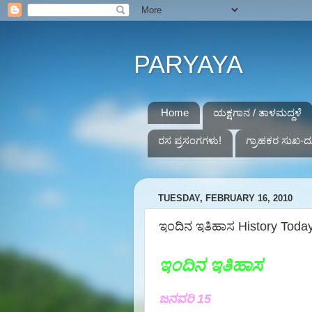
PARYAYA
Home
ಯಕ್ಷಗಾನ / ತಾಳಮದ್ದಳೆ
ರಸ ಪ್ರಸಂಗಗಳು!
ಗ್ರಾಹಕರ ಸುಖ-ದ
TUESDAY, FEBRUARY 16, 2010
ಇಂದಿನ ಇತಿಹಾಸ History Toda
ಇಂದಿನ ಇತಿಹಾಸ
ಜನವರಿ 15