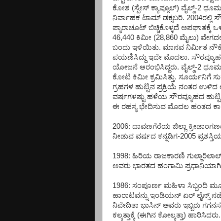
ಕೋಶ (ಸ್ಪೇಸ್ ಕ್ಯಾಪ್ಸೂಲ್) ವೈಲ್ಡ್-2 
ನಿರ್ವಾಹಕ ಟಾಮ್ ಡಕ್ಸಬರಿ. 2004ರಲ್ಲಿ ಸ
ಪ್ಯಾರಾಚೂಟ್ ಬಿಚ್ಚಿಕೊಳ್ಳದೆ ಅಪಘಾತಕ್ಕೆ 
46,440 ಕಿಮೀ (28,860 ಮೈಲು) ವೇಗದಲ್
ಬಂದು ಇಳಿಯಿತು. ಮಾನವ ನಿರ್ಮಿತ ನೌಕೆ
ಪಯಣಿಸಿದ್ದು ಇದೇ ಮೊದಲು. ಸೌರವ್ಯೂಹದ ಹ
ಯೋಜನೆ ಆರಂಭಿಸಿದ್ದರು. ವೈಲ್ಡ್-2 ಧೂಮ
ಕೋಟಿ ಕಿಮೀ ಕ್ರಮಿಸಿತ್ತು. ಸೂರ್ಯನಿಗೆ 
ಗ್ರಹಗಳ ಹುಟ್ಟಿನ ಪ್ರಕ್ರಿಯೆ ನಂತರ ಉಳ
ವರ್ಷಗಳಷ್ಟು ಹಳೆಯ ಸೌರವ್ಯೂಹದ ಹುಟ್ಟಿನ
ಈ ರಹಸ್ಯ ಭೇದಿಸುವ ಮೊದಲ ಹಂತದ ಕಾ
2006: ದಾವಣಗೆರೆಯ ಜಿಲ್ಲಾ ಕ್ರೀಡಾಂಗ
ನೀಡುವ ವರ್ಷದ ಕನ್ನಡಿಗ-2005 ಪ್ರಶಸ್ತಿಯ
1998: ಹಿರಿಯ ರಾಜಕಾರಣಿ ಗುಲ್ಜಾರಿಲಾಲ
ಅವರು ಭಾರತದ ಹಂಗಾಮಿ ಪ್ರಧಾನಿಯಾಗಿ ಕಾ
1986: ಸಂಪೂರ್ಣ ಮಹಿಳಾ ಸಿಬ್ಬಂದಿ 
ಹಾರಾಟವನ್ನು ಇಂಡಿಯನ್ ಏರ್ ಲೈನ್ಸ್ ನಡೆ
ನಿವೇದಿತಾ ಭಾಸಿನ್ ಅವರು ಇಬ್ಬರು ಗಗನಸಖ
ಕಲ್ಕತ್ತಾಕ್ಕೆ (ಈಗಿನ ಕೋಲ್ಕತ್ತಾ) ಹಾರಿಸಿದರು.