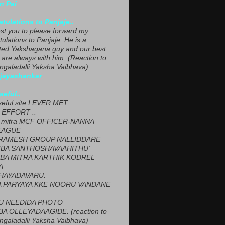
n Pai
tulations to Panjaje..
est you to please forward my
ulations to Panjaje. He is a
ted Yakshagana guy and our best
 are always with him. (Reaction to
ngaladalli Yaksha Vaibhava)
ijayashankar
seful..
seful site I EVER MET..
EFFORT ..
 mitra MCF OFFICER-NANNA
EAGUE
ARAMESH GROUP NALLIDDARE
BA SANTHOSHAVAAHITHU'
BA MITRA KARTHIK KODREL
A
HAYADAVARU.
 PARYAYA KKE NOORU VANDANE
U NEEDIDA PHOTO
A OLLEYADAAGIDE. (reaction to
ngaladalli Yaksha Vaibhava)