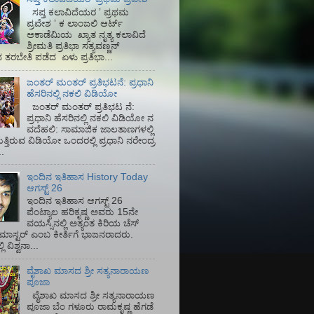
ಸಪ್ತ ಕಲಾವಿದೆಯರ ʼ ಪ್ರಥಮ
ಪ್ರವೇಶ ʼ ಕ ಲಾಂಜಲಿ ಆರ್ಟ್
ಅಕಾಡೆಮಿಯ‌ ಖ್ಯಾತ ನೃತ್ಯ ಕಲಾವಿದೆ
ಶ್ರೀಮತಿ ಪ್ರತಿಭಾ ಸತ್ಯವಣ್ಣನ್
ತರಬೇತಿ ಪಡೆದ ಏಳು ಪ್ರತಿಭಾ...
ಜಂತರ್ ಮಂತರ್ ಪ್ರತಿಭಟನೆ: ಪ್ರಧಾನಿ
ಹೆಸರಿನಲ್ಲಿ ನಕಲಿ ವಿಡಿಯೋ
ಜಂತರ್ ಮಂತರ್ ಪ್ರತಿಭಟ ನೆ:
ಪ್ರಧಾನಿ ಹೆಸರಿನಲ್ಲಿ ನಕಲಿ ವಿಡಿಯೋ ನ
ವದೆಹಲಿ: ಸಾಮಾಜಿಕ ಜಾಲತಾಣಗಳಲ್ಲಿ
ತ್ತಿರುವ ವಿಡಿಯೋ ಒಂದರಲ್ಲಿ ಪ್ರಧಾನಿ ನರೇಂದ್ರ
.
ಇಂದಿನ ಇತಿಹಾಸ History Today
ಆಗಸ್ಟ್ 26
ಇಂದಿನ ಇತಿಹಾಸ ಆಗಸ್ಟ್ 26
ಪೆಂಟ್ಯಾಲ ಹರಿಕೃಷ್ಣ ಅವರು 15ನೇ
ವಯಸ್ಸಿನಲ್ಲಿ ಅತ್ಯಂತ ಕಿರಿಯ ಚೆಸ್
ಡ್ ಮಾಸ್ಟರ್ ಎಂಬ ಕೀರ್ತಿಗೆ ಭಾಜನರಾದರು.
ಿ ವಿಶ್ವನಾ...
ವೈಶಾಖ ಮಾಸದ ಶ್ರೀ ಸತ್ಯನಾರಾಯಣ
ಪೂಜಾ
ವೈಶಾಖ ಮಾಸದ ಶ್ರೀ ಸತ್ಯನಾರಾಯಣ
ಪೂಜಾ ಬೆಂ ಗಳೂರು ರಾಮಕೃಷ್ಣ ಹೆಗಡೆ