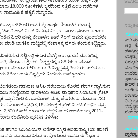
ಢಪಡಿಸಿತು. ಈ ಪ್ರದೇಶಗಳಲ್ಲಿ ಸಾಮೂಹಿಕ ಕೋಳಿ ಹತ್ಯೆ ಸಿದ್ಧತೆ
SEARCH
ಮಾರು 18,000 ಕೋಳಿಗಳು ಜ್ವರದಿಂದ ಸತ್ತಿವೆ ಎಂಬ ವರದಿಗಳ
ಳ ಸಾಮೂಹಿಕ ಹತ್ಯೆಗೆ ಸಜ್ಜಾದರು.
್ ಎಡ್ಮಂಡ್ ಹಿಲರಿ ಅವರ ಸ್ಮರಣಾರ್ಥ ನೇಪಾಳದ ಈಶಾನ್ಯ
ನಿಮ್ಮ 
ಕ್ಕೆ `ಹಿಲರಿ ತೇನ್ ಸಿಂಗ್ ವಿಮಾನ ನಿಲ್ದಾಣ' ಎಂದು ನೇಪಾಳ ಸರ್ಕಾರ
'ಗೋ-ಪರಾ
ೆಂಡಿನ ಹಿಲರಿ ಮತ್ತು ನೇಪಾಳದ ತೇನ್ ಸಿಂಗ್ ಅವರು ಪ್ರಪಂಚದಲ್ಲೇ
ಇದು ತೀರ
ಮಾಡಿ ಜಾಗತಿಕ ಮಟ್ಟದಲ್ಲಿ ನೇಪಾಳಕ್ಕೆ ಹೆಸರು ತಂದುಕೊಟ್ಟಿದ್ದರು.
ಅನ್ನಿ, 
ಹೆಸರಿನಲ
ಿಹರಿಸುವ ನಿಟ್ಟಿನಲ್ಲಿ ಈದಿನ ಬೆಳಿಗ್ಗೆ ಆಶಾಭಾವನೆ ಮೂಡಿಸಿದ್ದ
ಉತ್ತಮ, 
ೋಗಿ, ಪೇಜಾವರ ಶ್ರೀಗಳ ನೇತೃತ್ವದಲ್ಲಿ ಯತಿಗಳು ಉಪವಾಸ
ನಿಮ್ಮೊ
ರಂಜನೀಯ
್ಥರು, ಪೇಜಾವರ ಕಿರಿಯ ಯತಿ ವಿಶ್ವಪ್ರಸನ್ನ ತೀರ್ಥರು, ಪಲಿಮಾರು
ಉದಯಶಂಕರ
 ಕಿರಿಯ ಯತಿ ವಿಶ್ವಪ್ರಿಯ ತೀರ್ಥರು ಪಾಲ್ಗೊಂಡರು.
ಪ್ರಜಾವಾ
ಈದಿನ' ವ
 ಬೆಂಗಳೂರು ನಡುವಣ ಅನಿಲ ಸರಬರಾಜು ಕೊಳವೆ ಮಾರ್ಗ ಸ್ಥಾಪಿಸುವ
ಅಂಗಿಯ
 ಸರಬರಾಜು ಸಂಸ್ಥೆಯಾದ ಭಾರತೀಯ ಅನಿಲ ಪ್ರಾಧಿಕಾರ ನಿಯಮಿತ (ಗೇಲ್
ಇರಬಹು
ಕ ಒಪ್ಪಿಗೆ ನೀಡಿತು. ದಾಬೋಲ್ ಮತ್ತು ಬೆಂಗಳೂರು ನಡುವಣ 730
ನಿಮ್ಮ ಬ್
 ಮೂಲಕ ಪ್ರತಿನಿತ್ಯ 16 ದಶಲಕ್ಷ ಕ್ಯುಬಿಕ್ ಮೀಟರ್ ಅನಿಲವನ್ನು
ಸಮೃದ್ಧವ
ು, 2,500 ಕೋಟಿ ರೂಪಾಯಿ ವೆಚ್ಚದ ಈ ಯೋಜನೆಯನ್ನು 2011-
ಸುಮಂಗಲ
ಂದು ಕಂಪೆನಿಯ ಪ್ರಕಟಣೆ ತಿಳಿಸಿತು.
- ನಾಗೇಶ
vee ಮನ
 ಹಾಗೂ ಒಲಿಂಪಿಯನ್ ವಿರೇನ್ ರಸ್ಕಿನ ಅಂತಾರಾಷ್ಟ್ರೀಯ ಹಾಕಿಗೆ
ವ್ಹಾರೆವ್ಹ
ಕ್ಷಣವನ್ನು ಮುಂದುವರಿಸುವ ಉದ್ದೇಶದಿಂದ ಅವರು ಈ ನಿರ್ಧಾರ