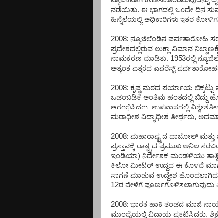
ವ್ಯಾಪಕವಾಗಿ ಕಾಣಿಸಿಕೊಂಡಿರುವುದನ್ನು ದೃ
ನಡೆಯಿತು. ಈ ಭಾಗದಲ್ಲಿ ಒಂದೇ ದಿನ ಸು
ಹಿನ್ನೆಲೆಯಲ್ಲಿ ಅಧಿಕಾರಿಗಳು ಇತರ ಕೋಳಿಗ
2008: ನ್ಯೂಜಿಲೆಂಡಿನ ಪರ್ವತಾರೋಹಿ ಸರ
ಪ್ರದೇಶದಲ್ಲಿರುವ ಲುಕ್ಲಾ ವಿಮಾನ ನಿಲ್ದಾಣ
ನಾಮಕರಣ ಮಾಡಿತು. 1953ರಲ್ಲಿ ನ್ಯೂಜಿಲ
ಅತ್ಯಂತ ಎತ್ತರದ ಎವರೆಸ್ಟ್ ಪರ್ವತಾರೋಹಣ 
2008: ಕೃಷ್ಣ ಮಠದ ಪರ್ಯಾಯ ಬಿಕ್ಕಟ್ಟು ಪರ
ಒಡಂಬಡಿಕೆ ಅಂತಿಮ ಹಂತದಲ್ಲಿ ಬಿದ್ದು ಹ
ಆರಂಭಿಸಿದರು. ಉಪವಾಸದಲ್ಲಿ ವಿಶ್ವೇಶತೀರ
ಮಠಾಧೀಶ ವಿದ್ಯಾಧೀಶ ತೀರ್ಥರು, ಅದಮಾರು
2008: ಮಹಾರಾಷ್ಟ್ರದ ದಾಬೋಲ್ ಮತ್ತು
ಪ್ರಸ್ತಾವಕ್ಕೆ ರಾಷ್ಟ್ರದ ಪ್ರಮುಖ ಅನಿಲ
ಇಂಡಿಯಾ) ನಿರ್ದೇಶಕ ಮಂಡಳಿಯು ತಾತ್ವಿ
ಕಿಲೋ ಮೀಟರ್ ಉದ್ದದ ಈ ಕೊಳವೆ ಮಾರ್ಗದ
ಸಾಗಣೆ ಮಾಡುವ ಉದ್ದೇಶ ಹೊಂದಲಾಗಿದ್ದ
12ರ ವೇಳೆಗೆ ಪೂರ್ಣಗೊಳಿಸಲಾಗುವುದು ಎ
2008: ಭಾರತ ಹಾಕಿ ತಂಡದ ಮಾಜಿ ನಾಯಕ
ಮುಂಬೈಯಲ್ಲಿ ವಿದಾಯ ಪ್ರಕಟಿಸಿದರು. ಶಿ