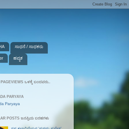
HA
ಸಾಧನೆ / ಸಾಧಕರು
er
ಹವ್ಯಕ
PAGEVIEWS ಒಳಕ್ಕೆ ಬಂದವರು..
DA PARYAYA
da Paryaya
AR POSTS ಜನಪ್ರಿಯ ಬರಹಗಳು
ಸಪ್ತ ಕಲಾವಿದೆಯರ ʼಪ್ರಥಮ ಪ್ರವೇಶʼ