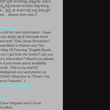
ವೆಬ್ ಸೈಟ್ ಆಗಬೇಕಿತ್ತು.ಅಷ್ಟೊಂದು ವಿಚಾರ
ಎನ್ಸೈಕ್ಲೋಪಿಡಿಯಾ ಅಂದರೂ ತಪ್ಪಾಗಲಿಕಿಲ್ಲ...
ಮ , ಶ್ರದ್ಧೆ, ಈ ಕಾರ್ಯದಲ್ಲಿ ಎದ್ದು ಕಾಣುತ್ತಿದೆ.
ck... please dont stop it
nformation.
.
a lot for nice Information. I have
ಂದು ಹುಲ್ಲಿನ ಕ್ರಾಂತಿ' kannada book.
want both "One-Straw Revolution"
oad Back to Nature and The
l Way Of Farming" English Books.
can I get both the books? can you
ore information? Would you please
e if you know about availibility
ooks. This is my mail ID:
lla@gmail.com and phone no.
15493 (Reaction to "Green Tea
 to Fukuoka": )
rswamy (ಕುಕೂಊ..)
ent..1
ed your blogspot and it is an
nt effort.