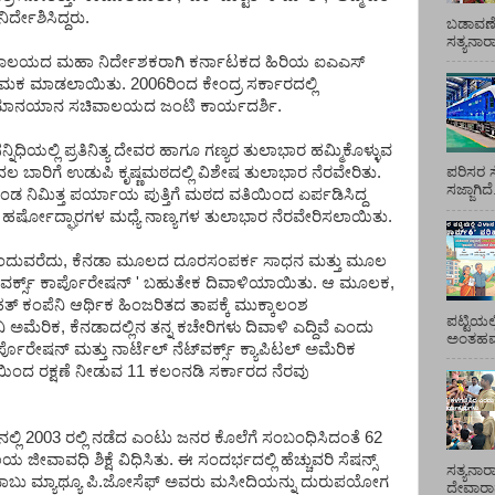
ಿರ್ದೇಶಿಸಿದ್ದರು.
ಬಡಾವಣೆ
ಸತ್ಯನಾ
ೇಕ್ಷಣಾಲಯದ ಮಹಾ ನಿರ್ದೇಶಕರಾಗಿ ಕರ್ನಾಟಕದ ಹಿರಿಯ ಐಎಎಸ್
 ನೇಮಕ ಮಾಡಲಾಯಿತು. 2006ರಿಂದ ಕೇಂದ್ರ ಸರ್ಕಾರದಲ್ಲಿ
ಿಕ ವಿಮಾನಯಾನ ಸಚಿವಾಲಯದ ಜಂಟಿ ಕಾರ್ಯದರ್ಶಿ.
ಧಿಯಲ್ಲಿ ಪ್ರತಿನಿತ್ಯ ದೇವರ ಹಾಗೂ ಗಣ್ಯರ ತುಲಾಭಾರ ಹಮ್ಮಿಕೊಳ್ಳುವ
ೊದಲ ಬಾರಿಗೆ ಉಡುಪಿ ಕೃಷ್ಣಮಠದಲ್ಲಿ ವಿಶೇಷ ತುಲಾಭಾರ ನೆರವೇರಿತು.
ಪರಿಸರ ಸ
ಸಜ್ಜಾಗಿದ
ೊಂಡ ನಿಮಿತ್ತ ಪರ್ಯಾಯ ಪುತ್ತಿಗೆ ಮಠದ ವತಿಯಿಂದ ಏರ್ಪಡಿಸಿದ್ದ
 ಹರ್ಷೋದ್ಘಾರಗಳ ಮಧ್ಯೆ ನಾಣ್ಯಗಳ ತುಲಾಭಾರ ನೆರವೇರಿಸಲಾಯಿತು.
ಮುಂದುವರೆದು, ಕೆನಡಾ ಮೂಲದ ದೂರಸಂಪರ್ಕ ಸಾಧನ ಮತ್ತು ಮೂಲ
್‌ವರ್ಕ್ಸ್ ಕಾರ್ಪೊರೇಷನ್ ' ಬಹುತೇಕ ದಿವಾಳಿಯಾಯಿತು. ಆ ಮೂಲಕ,
 ಕಂಪೆನಿ ಆರ್ಥಿಕ ಹಿಂಜರಿತದ ತಾಪಕ್ಕೆ ಮುಕ್ಕಾಲಂಶ
ಪಟ್ಟಿಯಲ
ಮೆರಿಕ, ಕೆನಡಾದಲ್ಲಿನ ತನ್ನ ಕಚೇರಿಗಳು ದಿವಾಳಿ ಎದ್ದಿವೆ ಎಂದು
ಅಂತಹವರ
ಾರ್ಪೊರೇಷನ್ ಮತ್ತು ನಾರ್ಟೆಲ್ ನೆಟ್‌ವರ್ಕ್ಸ್ ಕ್ಯಾಪಿಟಲ್ ಅಮೆರಿಕ
ವಾಳಿಯಿಂದ ರಕ್ಷಣೆ ನೀಡುವ 11 ಕಲಂನಡಿ ಸರ್ಕಾರದ ನೆರವು
್ಲಿ 2003 ರಲ್ಲಿ ನಡೆದ ಎಂಟು ಜನರ ಕೊಲೆಗೆ ಸಂಬಂಧಿಸಿದಂತೆ 62
ಾವಧಿ ಶಿಕ್ಷೆ ವಿಧಿಸಿತು. ಈ ಸಂದರ್ಭದಲ್ಲಿ ಹೆಚ್ಚುವರಿ ಸೆಷನ್ಸ್
ಸತ್ಯನಾರ
ಬಾಬು ಮ್ಯಾಥ್ಯೂ ಪಿ.ಜೋಸೆಫ್ ಅವರು ಮಸೀದಿಯನ್ನು ದುರುಪಯೋಗ
ದೇವಾರಾಧ