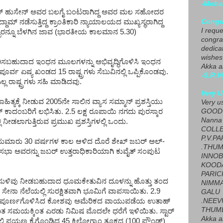
-Moha
ದ್ದಾಮ್ ಹುಸೇನ್ ಅವರ ಬಲಗೈ ಬಂಟರಾಗಿದ್ದ ಅವರ ಮಲ ಸಹೋದರ
Congra
ದ್ದಾಮ್ ನಡೆಸುತ್ತಿದ್ದ ಕ್ರಾಂತಿಕಾರಿ ನ್ಯಾಯಾಲಯದ ಮುಖ್ಯಸ್ಥರಾಗಿದ್ದ
I requ
ನ್ನೂ ಬೆಳಗಿನ ಜಾವ (ಭಾರತೀಯ ಕಾಲಮಾನ 5.30)
congrat
dedica
wishes
ಕರಿಸಬಹುದಾದ ಇಂಧನ ಮೂಲಗಳನ್ನು ಅಭಿವೃದ್ಧಿಗೊಳಿಸಿ ಇಂಧನ
Akka a
ಪೂರ್ವ ಏಷ್ಯ ಖಂಡದ 15 ರಾಷ್ಟ್ರಗಳು ಸೆಬುವಿನಲ್ಲಿ ಒಪ್ಪಿಕೊಂಡವು.
-S.R.V
 ರಾಷ್ಟ್ರಗಳು ಸಹಿ ಮಾಡಿದವು.
Very U
ಿ ಸಾಹಿತ್ಯಕ್ಕೆ ನೀಡುವ 2005ನೇ ಸಾಲಿನ ವ್ಯಾಸ ಸಮ್ಮಾನ್ ಪ್ರಶಸ್ತಿಯು
Very u
GOOD 
ಕಾದಂಬರಿಗೆ ಲಭಿಸಿತು. 2.5 ಲಕ್ಷ ರೂಪಾಯಿ ನಗದು ಪುರಸ್ಕಾರ
Nanna
ಿ ನೀಡಲಾಗುತ್ತಿರುವ ಪ್ರಮುಖ ಪ್ರಶಸ್ತಿಗಳಲ್ಲಿ ಒಂದು.
COLL
P.V.P
ನ್ನು ಸುಮಾರು 30 ವರ್ಷಗಳ ಕಾಲ ಆಳಿದ ದೊರೆ ಶೇಖ್ ಜಬರ್ ಅಲ್-
.THUM
ಸಭಾ ಅವರನ್ನು ಜಬರ್ ಉತ್ತರಾಧಿಕಾರಿಯಾಗಿ ಕುವೈತ್ ಸಂಪುಟ
INNOB
KOOD
PARIC
ದ ಸುಳಿವು ನೀಡಬಹುದಾದ ಧೂಮಕೇತುವಿನ ದೂಳನ್ನು ಹೊತ್ತು ತಂದ
NIMMA
 ಸೇನಾ ನೆಲೆಯಲ್ಲಿ ಸುರಕ್ಷಿತವಾಗಿ ಭೂಮಿಗೆ ವಾಪಸಾಯಿತು. 2.9
GALU
.NEEV
 ಪೂರ್ಣಗೊಳಿಸಿದ ಕೋಶವು ಅಮೆರಿಕದ ವಾಯುಪಡೆಯ ಉತಾಹ್
THUMB
ನಿಗದಿತ ಸಮಯಕ್ಕಿಂತ ಎರಡು ನಿಮಿಷ ಮೊದಲೇ ಧರೆಗೆ ಇಳಿಯಿತು. ಸ್ಟಾರ್
Akka a
ಲ್ಲಿ ಪಯಣ ಕೈಗೊಂಡಿದ್ದ 45 ಕಿಲೋಗ್ರಾಂ ತೂಕದ (100 ಪೌಂಡ್)