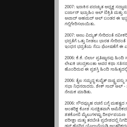
2007: ಇರಾಕಿನ ಪದಚ್ಯುತ ಅಧ್ಯಕ್ಷ ಸ
ಬರ್ಜಾನ್ ಇಬ್ರಾಹಿಂ ಅಲ್ ಟಿಕ್ರಿತಿ ಮತ್ತು ಸ
ಅವಾದ್ ಅಹಮದ್ ಅಲ್ ಬಂಡರ ಈ ಇಬ್ಬರ
ಗಲ್ಲಿಗೇರಿಸಲಾಯಿತು.
2007: ಅಣು ವಿದ್ಯುತ್ ಸೇರಿದಂತೆ ನವೀ
ಭದ್ರತೆಗೆ ಒತ್ತು ನೀಡಲು ಭಾರತ ಸೇರಿದಂತೆ 
ಇಂಧನ ಭದ್ರತೆಯ ಸೆಬು ಘೋಷಣೆಗೆ ಈ ಎಲ್ಲ
2006: ಕೆ.ಕೆ. ಬಿರ್ಲಾ ಪ್ರತಿಷ್ಠಾನವು ಹಿಂದ
ಲೇಖಕಿ ಚಂದ್ರಕಾಂತಾ ಅವರ ಕಥಾ ಸತಿಸರ್ 
ಹೊಂದಿರುವ ಈ ಪ್ರಶಸ್ತಿ ಹಿಂದಿ ಸಾಹಿತ್ಯದಲ್ಲ
2006: ತೈಲ ಸಮೃದ್ಧ ಕುವೈತ್ ರಾಷ್ಟ್ರವ
ಸಭಾ ನಿಧನರಾದರು. ಶೇಕ್ ಸಾದ್ ಅಲ್ - 
ನೇಮಕ ಮಾಡಿತು.
2006: ಸೌರವ್ಯೂಹ ರಚನೆ ಬಗ್ಗೆ ಮಹತ್ವ
ಅಂತರಿಕ್ಷ ಕೋಶ ಸುರಕ್ಷಿತವಾಗಿ ಅಮೆರಿಕದ
ಶತಕೋಟಿ ಮೈಲುಗಳಷ್ಟು ದೀರ್ಘಪಯಣ
ಪರೀಕ್ಷಾ ಮತ್ತು ತರಬೇತಿ ಪ್ರದೇಶದಲ್ಲಿ 
ಡಸ್ಟ್ ಹೆಸರಿನ ಯೋಜನೆಯಡಿ ಅಂತರಿಕ್ಷದ