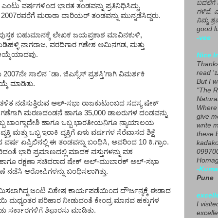
ಬದಲಿಗೆ 
ನ ಎಂಟು ವರ್ಷಗಳಿಂದ ಭಾರತ ತಂಡವನ್ನು ಪ್ರತಿನಿಧಿಸಿದ್ದು,
ಗಳಿವೆ. 
ದ 2007ರವರೆಗೆ ಮರಾಠಾ ವಾರಿಯರ್ ತಂಡವನ್ನು ಮುನ್ನಡೆಸಿದ್ದರು.
ನಿಮ್ಮ ಶ್ರ
good lu
ಸ್ತಕ ಬಹುಮಾನಕ್ಕೆ ಲೇಖಕ ಜಯಪ್ರಕಾಶ ಮಾವಿನಕುಳಿ,
-vee
ುಡಿಹಳ್ಳಿ ನಾಗರಾಜ, ವರದಿಗಾರ ಗಣೇಶ ಅಮಿನಗಡ, ಮತ್ತು
ಆಯ್ಕೆಯಾದವು.
Nice I
Thanks 
read 'ಒ
 2007ನೇ ಸಾಲಿನ `ಡಾ. ಜಿಎಸ್ಸೆಸ್ ಪ್ರಶಸ್ತಿ'ಗಾಗಿ ವಿಮರ್ಶಕಿ
But I 
್ಕೆ ಮಾಡಿತು.
"The R
Natura
ಿತ ನಡೆಸುತ್ತಿರುವ ಅಲ್-ಸಭಾ ರಾಜಕುಟುಂಬದ ಸದಸ್ಯ ಷೇಕ್
Where 
ಸಾಗಣೆಗಾಗಿ ಮರಣದಂಡನೆ ಹಾಗೂ 35,000 ಡಾಲರುಗಳ ದಂಡವನ್ನು
give m
, ಒಬ್ಬ ಬಾಂಗ್ಲಾದೇಶಿ ಹಾಗೂ ಒಬ್ಬ ಭಾರತೀಯನಿಗೂ ನ್ಯಾಯಾಲಯ
write m
್ತಿ ಮತ್ತು ಒಬ್ಬ ಇರಾಕಿ ವ್ಯಕ್ತಿಗೆ ಏಳು ವರ್ಷಗಳ ಸೆರೆವಾಸದ ಶಿಕ್ಷೆ
these b
ರ್ಷ ಏಪ್ರಿಲಿನಲ್ಲಿ ಈ ತಂಡವನ್ನು ಬಂಧಿಸಿ, ಅವರಿಂದ 10 ಕಿ.ಗ್ರಾಂ.
kadako
099700
ೇರಿದಂತೆ ಭಾರಿ ಪ್ರಮಾಣದಲ್ಲಿ ಮಾದಕ ವಸ್ತುಗಳನ್ನು ವಶ
Homage
ಿತ ಹಾಗೂ ರಕ್ಷಣಾ ಸಚಿವರಾದ ಷೇಕ್ ಅಲ್-ಮುಬಾರಕ್ ಅಲ್-ಸಭಾ
-Kuma
ನಡೆಸಿ ಆರೋಪಿಗಳನ್ನು ಬಂಧಿಸಲಾಗಿತ್ತು.
Pune
 ನೇಮಿಸಲಾಗಿದ್ದ ಜಂಟಿ ವಿಶೇಷ ಕಾರ್ಯಪಡೆಯಿಂದ ದೌರ್ಜನ್ಯಕ್ಕೆ ಈಡಾದ
excell
ರೂಪಾಯಿ ಮಧ್ಯಂತರ ಪರಿಹಾರ ನೀಡುವಂತೆ ಕೇಂದ್ರ ಮಾನವ ಹಕ್ಕುಗಳ
I visit
 ಸರ್ಕಾರಗಳಿಗೆ ಶಿಫಾರಸು ಮಾಡಿತು.
excelle