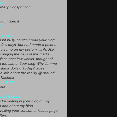
NI
gallery.blogspot.com
g.. I liked it
h
le Info..
 bit busy, couldn’t read your blog
a few days, but had made a point to
he same on my system..... As J&K
s ringing the bells of the media
since past few weeks, thought of
g the same. Your blog Why Jammu
shmir Boiling Today? gives
le info about the reality @ ground
n Kashmir.
yak G M
,
ore
mer Issues.
.
 for writing in your blog on my
n and about my blog.
 visiting your consumer issues page
ften.