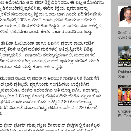
ಎಂಬ ಆರೋಪಿಗೂ ಆರು ವರ್ಷ ಶಿಕ್ಷೆ ವಿಧಿಸಿದರು. ಈ ಎಲ್ಲ ಆರೋಪಿಗಳು
ಿಸೆಂಬರಿನಲ್ಲಿ ಪ್ರಕಟಿಸಿತ್ತು. ಈದಿನ ಶಿಕ್ಷೆಯ ಪ್ರಮಾಣವನ್ನು
ಲಿ ಕಳೆದ ಸಮಯವನ್ನು ಶಿಕ್ಷೆಯ ಒಂದು ಭಾಗ ಎಂದು ಪರಿಗಣಿಸಬೇಕು
ಮರಾಡಿನಲ್ಲಿ 2003 ರ ಮೇ 2 ರಂದು ನಡೆದ ಕೋಮುಗಲಭೆಯಲ್ಲಿ
ಿ ಸಹ ಆರು ಜನ ಜೀವ ಕಳೆದುಕೊಂಡಿದ್ದರು. ಈ ಎರಡೂ ವರ್ಷಗಳಲ್ಲಿನ
 ತನಿಖೆ ನಡೆಸಬೇಕು ಎಂದು ಕೇರಳ ಸರ್ಕಾರ ಮನವಿ ಮಾಡಿತ್ತು.
ಹಿಂದೆ ನ
ಊಟ ಆಯ್
ಿ ಡೇವಿಡ್ ಮಿಲಿಬಾಂಡ್ ಹಾಗೂ ಎಐಸಿಸಿ ಪ್ರಧಾನ ಕಾರ್ಯದರ್ಶಿ
ೆರಳಿ ಅಲ್ಲಿನ ದಲಿತರ ಮನೆಗಳಲ್ಲಿ ಆತಿಥ್ಯ ಸ್ವೀಕರಿಸಿ ವಿಶಿಷ್ಟ
 ಅತ್ಯಾಧುನಿಕ , ಐಷಾರಾಮಿ ಶಯ್ಯಾಗೃಹವಾಗಲಿ, ಮಂಚವಾಗಲಿ
 ಹಗ್ಗದಿಂದ ಮಾಡಲಾಗಿದ್ದ ಸಾಮಾನ್ಯ ಮಂಚ. ಇದರಲ್ಲೇ ಡೇವಿಡ್ ಮಲಗಿ
ಲು ಮೇಯುವ ಹಸು ಮತ್ತು ಕೋಣಗಳು ಇದ್ದವು.
Pakist
Satur..
ಮೂಹದ ರಿಲಯನ್ಸ್ ಪವರ್ ನ ಆರಂಭಿಕ ಸಾರ್ವಜನಿಕ ಕೊಡುಗೆಗೆ
ರಿ ಪ್ರತಿಕ್ರಿಯೆ ವ್ಯಕ್ತಗೊಂಡು ಸಂಗ್ರಹಿಸಲು ಉದ್ದೇಶಿಸಿದ
ಸಂಗ್ರಹವಾಯಿತು. ದೇಶದ ಇದುವರೆಗಿನ ಅತಿ ದೊಡ್ಡ ಐಪಿಒ ಇದಾಗಿದ್ದು,
ು (ರೂ 1.08 ಲಕ್ಷ ಕೋಟಿ) ಹೆಚ್ಚಿನ ಖರೀದಿ ಬೇಡಿಕೆ ವ್ಯಕ್ತವಾಯಿತು.
ಘಟನೆ ಎಂದೇ ದಾಖಲಾಯಿತು. ಒಟ್ಟು 22.80 ಕೋಟಿಗಳಷ್ಟು
ುಗೆಗೆ ಬಿಡುಗಡೆ ಮಾಡಲಾಗಿದ್ದು, ಈದಿನ ಒಂದೇ ದಿನ 220 ಕೋಟಿ
unique
ು.
E- Com
 ಭೀರ್ ಭೂಮ್ ಮತ್ತು ದಕ್ಷಿಣ ದೀನಾಪುರ್ ಜಿಲ್ಲೆಗಳಲ್ಲಿ ಕೋಳಿಜ್ವರ