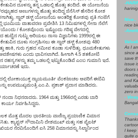
-HARI
ಧೂಮಕೇತುವಿನ ದೂಳನ್ನು ತನ್ನ ಒಡಲಲ್ಲಿ ಹೊತ್ತು ತಂದಿದೆ. ಈ ಯೋಜನೆಯ
harini
ೌರವ್ಯೂಹದ ಅಣುಗಳನ್ನು ಹೊತ್ತು ತಂದಿದ್ದ ಜೆನೆಸಿಸ್ ಹೆಸರಿನ ಕೋಶ
ಒಳಗಾಗಿತ್ತು. ಸ್ಟಾರ್ ಡಸ್ಟ್ ಯೋಜನೆಯ ಅಂತರಿಕ್ಷ ಕೋಶವು ಪ್ರತಿ ಗಂಟೆಗೆ
Nice..
ಲಿ ಭೂಮಿಯ ವಾತಾವರಣ ಪ್ರವೇಶಿಸಿ 13 ನಿಮಿಷಗಳಲ್ಲಿ ಸೇನಾ ನೆಲೆಗೆ
nice blo
ಯೊಂದು / ಕೋಶವೊಂದು ಇಷ್ಟೊಂದು ಗರಿಷ್ಠ ವೇಗದಲ್ಲಿ
-Amrit
ುಟ್ಟಿನ ಗುಟ್ಟು ಅರಿಯಲು ನಾಸಾ ವಿಜ್ಞಾನಿಗಳು 1999ರಲ್ಲಿ ಈ
Valuab
ಕೇತುವಿನ ದೂಳು ಸಂಗ್ರಹಿಸಲು ಈ ಸ್ಟಾರ್ ಡಸ್ಟ್ ಕೋಶವು 480
As I am
ಸುತ್ತು ಹಾಕಿ, ಗುರು ಗ್ರಹದ ಸಮೀಪ ಕೂಡಾ ಸುಳಿದಿತ್ತು. ಧೂಮಕೇತುಗಳು
since 
ಿದ ಅವಶೇಷಗಳು ಎಂದು ಭಾವಿಸಲಾಗಿದೆ. ಹೀಗಾಗಿ 4.5 ಶತಕೋಟಿ
save t
 ರಹಸ್ಯಗಳನ್ನು ತಮ್ಮ ಒಡಲಲ್ಲಿ ಇಟ್ಟುಕೊಂಡಿವೆ ಎಂಬ ಗುಮಾನಿ ಇದೆ.
issue i
ರ್ಯಾಚರಣೆ ಇದು.
doors 
readin
ಣದಲ್ಲಿ ಲೋಕಾಯುಕ್ತ ನ್ಯಾಯಮೂರ್ತಿ ವೆಂಕಟಾಚಲ ಅವರಿಗೆ ಈಟಿವಿ
and Ka
ನ್ನು ಉಪಮುಖ್ಯಮಂತ್ರಿ ಎಂ.ಪಿ. ಪ್ರಕಾಶ್ ಪ್ರದಾನ ಮಾಡಿದರು.
valuab
zero i
- Vina
್ ನಂದಾ ನಿಧನರಾದರು. 1964 ಮತ್ತು 1966ರಲ್ಲಿ ಎರಡು ಬಾರಿ
Bangal
ರ್ಯ ನಿರ್ವಹಿಸಿದ್ದರು.
Consu
ಮೂಲಕ ಮೊತ್ತ ಮೊದಲ ಭಾರತೀಯ ವಾಣಿಜ್ಯ ಪ್ರಯಾಣಿಕ ವಿಮಾನ
Thanks
ಸಿತು. ಕ್ಯಾಪ್ಟನ್ ಸೌದಾಮಿನಿ ದೇಶಮುಖ್ ಮತ್ತು ಸಹ ಪೈಲಟ್
cartoo
ಿಯರ ನೆರವಿನೊಂದಿಗೆ ಐಸಿ 258 ವಿಮಾನವನ್ನು ಸಿಲ್ಚಾರ್ನಿಂದ
I keep
quite o