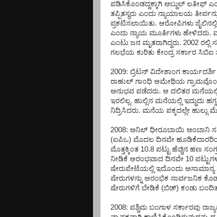
ಪಡಿಸಿಕೊಂಡದ್ದಕ್ಕಾಗಿ ಅಬ್ದುಲ್ ಲತೀಫ್ 
ತಪ್ಪಿತಸ್ಥರು ಎಂದು ನ್ಯಾಯಾಲಯ ತೀರ್ಪನ್ನು ಡ
ಪ್ರಕಟಿಸಲಾಯಿತು. ಆರೋಪಿಗಳು ಜೈಲಿನಲ್
ಎಂದು ನ್ಯಾಯ ಮೂರ್ತಿಗಳು ಹೇಳಿದರು. 
ಎಂಟು ಜನ ಮೃತರಾಗಿದ್ದರು. 2002 ರಲ್ಲ
ಗಲಭೆಯ ಕುರಿತು ಕೇಂದ್ರ ಸರ್ಕಾರ ಸಿಬಿಐ
2009: ಬ್ರಿಟನ್ ವಿದೇಶಾಂಗ ಕಾರ್ಯದರ್ಶ
ರಾಹುಲ್ ಗಾಂಧಿ ಆಮೇಥಿಯ ಗ್ರಾಮವೊಂದಕ್ಕೆ ತ
ಅನುಭವ ಪಡೆದರು. ಆ ದಲಿತರ ಮನೆಯಲ್ಲಿ
ಇರಲಿಲ್ಲ. ಹುಲ್ಲಿನ ಮನೆಯಲ್ಲಿ ಇದ್ದುದು
ನಿದ್ರಿಸಿದರು. ಮನೆಯ ಪಕ್ಕದಲ್ಲೇ ಹುಲ್
2008: ಅನಿಲ್ ಧೀರೂಬಾಯಿ ಅಂಬಾನಿ ಸ
(ಐಪಿಒ) ಮೊದಲ ದಿನವೇ ಹೂಡಿಕೆದಾರರಿಂದ ಭಾ
ಮೊತ್ತಕ್ಕಿಂತ 10.8 ಪಟ್ಟು ಹೆಚ್ಚಿನ ಹಣ 
ನೀಡಿಕೆ ಆರಂಭವಾದ ದಿನವೇ 10 ಪಟ್ಟುಗಳಷ್ಟ
ಷೇರುಪೇಟೆಯಲ್ಲಿ ಇದೊಂದು ಅಸಾಮಾನ್ಯ 
ಷೇರುಗಳನ್ನು ಆರಂಭಿಕ ಸಾರ್ವಜನಿಕ ಕೊಡ
ಷೇರುಗಳಿಗೆ ಬೇಡಿಕೆ (ಬಿಡ್) ಕಂಡು ಬಂದಿತ
2008: ಪಶ್ಚಿಮ ಬಂಗಾಳ ಸರ್ಕಾರವು ರಾಜ್ಯದ