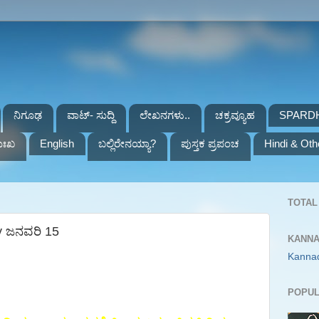
ನಿಗೂಢ
ವಾಟ್- ಸುದ್ದಿ
ಲೇಖನಗಳು..
ಚಕ್ರವ್ಯೂಹ
SPARD
ುಃಖ
English
ಬಲ್ಲಿರೇನಯ್ಯಾ?
ಪುಸ್ತಕ ಪ್ರಪಂಚ
Hindi & Oth
TOTAL 
y ಜನವರಿ 15
KANNA
Kanna
POPUL