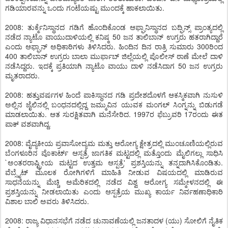
ಗಡಿಯಾರವನ್ನು ಒಂದು ಗಂಟೆಯಷ್ಟು ಮುಂದಕ್ಕೆ ಹಾಕಲಾಯಿತು.
2008: ತುರ್ಕ್ಮೆನಿಸ್ಥಾನದ ಗಡಿಗೆ ಹೊಂದಿಕೊಂಡ ಆಫ್ಘಾನಿಸ್ಥಾನದ ಬದ್ಘಿನ್ಸ್ ಪ್ರಾಂತ್ಯದಲ್ಲಿ
ನಡೆದ ನ್ಯಾಟೊ ವಾಯುದಾಳಿಯಲ್ಲಿ ಕನಿಷ್ಠ 50 ಜನ ತಾಲಿಬಾನ್ ಉಗ್ರರು ಹತರಾಗಿದ್ದಾರೆ
ಎಂದು ಆಫ್ಘಾನ್ ಅಧಿಕಾರಿಗಳು ತಿಳಿಸಿದರು. ಹಿಂದಿನ ದಿನ ರಾತ್ರಿ ಸುಮಾರು 300ರಿಂದ
400 ತಾಲಿಬಾನ್ ಉಗ್ರರು ಬಾಲಾ ಮುರ್ಫಾಬ್ ಜಿಲ್ಲೆಯಲ್ಲಿ ಪೊಲೀಸ್ ಠಾಣೆ ಮೇಲೆ ದಾಳಿ
ನಡೆಸಿದ್ದರು. ಇದಕ್ಕೆ ಪ್ರತಿಯಾಗಿ ನ್ಯಾಟೊ ವಾಯು ದಾಳಿ ನಡೆಸಿದಾಗ 50 ಜನ ಉಗ್ರರು
ಮೃತರಾದರು.
2008: ಹತ್ತುವರ್ಷಗಳ ಹಿಂದೆ ಪಾಕಿಸ್ಥಾನದ ಗಡಿ ಪ್ರದೇಶದೊಳಗೆ ಆಕಸ್ಮಿಕವಾಗಿ ನುಸುಳಿ
ಅಲ್ಲಿನ ಜೈಲಿನಲ್ಲಿ ಬಂಧನದಲ್ಲಿದ್ದ ಜಮ್ಮುವಿನ ಯುವಕ ಮಂಗಲ್ ಸಿಂಗ್ನನ್ನು ಬಿಡುಗಡೆ
ಮಾಡಲಾಯಿತು. ಆತ ಸುರಕ್ಷಿತವಾಗಿ ಮನೆಸೇರಿದ. 1997ರ ಫೆಬ್ರುವರಿ 17ರಂದು ಈತ
ಪಾಕ್ ವಶವಾಗಿದ್ದ.
2008: ವೈದ್ಯಕೀಯ ಪ್ರವಾಸೋದ್ಯಮ ಮತ್ತು ಆರೋಗ್ಯ ಕ್ಷೇತ್ರದಲ್ಲಿ ಮುಂಚೂಣಿಯಲ್ಲಿರುವ
ಬೆಂಗಳೂರಿನ ವೊಕಾರ್ಟ್ ಆಸ್ಪತ್ರೆ ಜಾಗತಿಕ ಮಟ್ಟದಲ್ಲಿ ಮತ್ತೊಂದು ಮೈಲಿಗಲ್ಲು ಸಾಧಿಸಿ
`ಅಂತರರಾಷ್ಟ್ರೀಯ ಮಟ್ಟದ ಉತ್ತಮ ಆಸ್ಪತ್ರೆ' ಪ್ರಶಸ್ತಿಯನ್ನು ತನ್ನದಾಗಿಸಿಕೊಂಡಿತು.
ವೆಬ್ಸೈಟ್ ಮೂಲಕ ರೋಗಿಗಳಿಗೆ ಮಾಹಿತಿ ನೀಡುವ ವಿಷಯದಲ್ಲಿ ಮಾಡಿರುವ
ಸಾಧನೆಯನ್ನು ಮೆಚ್ಚಿ ಅಮೆರಿಕದಲ್ಲಿ ನಡೆದ ವಿಶ್ವ ಆರೋಗ್ಯ ಸಮ್ಮೇಳನದಲ್ಲಿ ಈ
ಪ್ರಶಸ್ತಿಯನ್ನು ನೀಡಲಾಯಿತು ಎಂದು ಆಸ್ಪತ್ರೆಯ ಮುಖ್ಯ ಕಾರ್ಯ ನಿರ್ವಹಣಾಧಿಕಾರಿ
ವಿಶಾಲ ಬಾಲಿ ಅವರು ತಿಳಿಸಿದರು.
2008: ರಾಜ್ಯ ವಿಧಾನಸಭೆಗೆ ನಡೆದ ಚುನಾವಣೆಯಲ್ಲಿ ಜನತಾದಳ (ಯು) ಸೋಲಿಗೆ ನೈತಿಕ