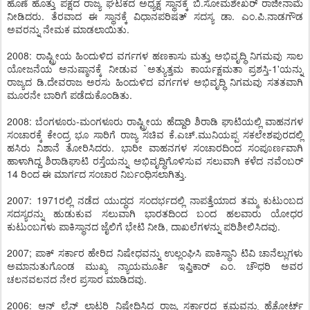
ಹೊಣೆ ಹೊತ್ತು ಪಕ್ಷದ ರಾಜ್ಯ ಘಟಕದ ಅಧ್ಯಕ್ಷ ಸ್ಥಾನಕ್ಕೆ ಬಿ.ಸೋಮಶೇಖರ್ ರಾಜೀನಾಮೆ
ನೀಡಿದರು. ತೆರವಾದ ಈ ಸ್ಥಾನಕ್ಕೆ ವಿಧಾನಪರಿಷತ್ ಸದಸ್ಯ ಡಾ. ಎಂ.ಪಿ.ನಾಡಗೌಡ
ಅವರನ್ನು ನೇಮಕ ಮಾಡಲಾಯಿತು.
2008: ರಾಷ್ಟ್ರೀಯ ಹಿಂದುಳಿದ ವರ್ಗಗಳ ಹಣಕಾಸು ಮತ್ತು ಅಭಿವೃದ್ಧಿ ನಿಗಮವು ಸಾಲ
ಯೋಜನೆಯ ಅನುಷ್ಠಾನಕ್ಕೆ ನೀಡುವ `ಅತ್ಯುತ್ತಮ ಕಾರ್ಯಕ್ಷಮತಾ ಪ್ರಶಸ್ತಿ-1'ಯನ್ನು
ರಾಜ್ಯದ ಡಿ.ದೇವರಾಜ ಅರಸು ಹಿಂದುಳಿದ ವರ್ಗಗಳ ಅಭಿವೃದ್ಧಿ ನಿಗಮವು ಸತತವಾಗಿ
ಮೂರನೇ ಬಾರಿಗೆ ಪಡೆದುಕೊಂಡಿತು.
2008: ಬೆಂಗಳೂರು-ಮಂಗಳೂರು ರಾಷ್ಟ್ರೀಯ ಹೆದ್ದಾರಿ ಶಿರಾಡಿ ಘಾಟಿಯಲ್ಲಿ ವಾಹನಗಳ
ಸಂಚಾರಕ್ಕೆ ಕೇಂದ್ರ ಭೂ ಸಾರಿಗೆ ರಾಜ್ಯ ಸಚಿವ ಕೆ.ಎಚ್.ಮುನಿಯಪ್ಪ ಸಕಲೇಶಪುರದಲ್ಲಿ
ಹಸಿರು ನಿಶಾನೆ ತೋರಿಸಿದರು. ಭಾರೀ ವಾಹನಗಳ ಸಂಚಾರದಿಂದ ಸಂಪೂರ್ಣವಾಗಿ
ಹಾಳಾಗಿದ್ದ ಶಿರಾಡಿಘಾಟಿ ರಸ್ತೆಯನ್ನು ಅಭಿವೃದ್ಧಿಗೊಳಿಸುವ ಸಲುವಾಗಿ ಕಳೆದ ನವೆಂಬರ್
14 ರಿಂದ ಈ ಮಾರ್ಗದ ಸಂಚಾರ ನಿರ್ಬಂಧಿಸಲಾಗಿತ್ತು.
2007: 1971ರಲ್ಲಿ ನಡೆದ ಯುದ್ಧದ ಸಂದರ್ಭದಲ್ಲಿ ನಾಪತ್ತೆಯಾದ ತಮ್ಮ ಕುಟುಂಬದ
ಸದಸ್ಯರನ್ನು ಹುಡುಕುವ ಸಲುವಾಗಿ ಭಾರತದಿಂದ ಬಂದ ಹಲವಾರು ಯೋಧರ
ಕುಟುಂಬಗಳು ಪಾಕಿಸ್ಥಾನದ ಜೈಲಿಗೆ ಭೇಟಿ ನೀಡಿ, ದಾಖಲೆಗಳನ್ನು ಪರಿಶೀಲಿಸಿದವು.
2007; ಪಾಕ್ ಸರ್ಕಾರ ಹೇರಿದ ನಿಷೇಧವನ್ನು ಉಲ್ಲಂಘಿಸಿ ಪಾಕಿಸ್ಥಾನಿ ಟಿವಿ ಚಾನೆಲ್ಲುಗಳು
ಅಮಾನುತುಗೊಂಡ ಮುಖ್ಯ ನ್ಯಾಯಮೂರ್ತಿ ಇಫ್ತಿಕಾರ್ ಎಂ. ಚೌಧರಿ ಅವರ
ಚಲನವಲನದ ನೇರ ಪ್ರಸಾರ ಮಾಡಿದವು.
2006: ಆನ್ ಲೈನ್ ಲಾಟರಿ ನಿಷೇಧಿಸಿದ ರಾಜ್ಯ ಸರ್ಕಾರದ ಕ್ರಮವನ್ನು ಹೈಕೋರ್ಟ್