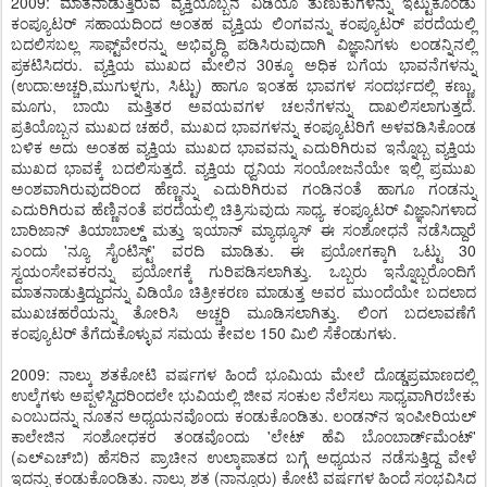
2009: ಮಾತನಾಡುತ್ತಿರುವ ವ್ಯಕ್ತಿಯೊಬ್ಬನ ವಿಡಿಯೊ ತುಣುಕುಗಳನ್ನು ಇಟ್ಟುಕೊಂಡು
ಕಂಪ್ಯೂಟರ್ ಸಹಾಯದಿಂದ ಅಂತಹ ವ್ಯಕ್ತಿಯ ಲಿಂಗವನ್ನು ಕಂಪ್ಯೂಟರ್ ಪರದೆಯಲ್ಲಿ
ಬದಲಿಸಬಲ್ಲ ಸಾಫ್ಟ್‌ವೇರನ್ನು ಅಭಿವೃದ್ಧಿ ಪಡಿಸಿರುವುದಾಗಿ ವಿಜ್ಞಾನಿಗಳು ಲಂಡನ್ನಿನಲ್ಲಿ
ಪ್ರಕಟಿಸಿದರು. ವ್ಯಕ್ತಿಯ ಮುಖದ ಮೇಲಿನ 30ಕ್ಕೂ ಅಧಿಕ ಬಗೆಯ ಭಾವನೆಗಳನ್ನು
(ಉದಾ:ಅಚ್ಚರಿ,ಮುಗುಳ್ನಗು, ಸಿಟ್ಟು) ಹಾಗೂ ಇಂತಹ ಭಾವಗಳ ಸಂದರ್ಭದಲ್ಲಿ ಕಣ್ಣು,
ಮೂಗು, ಬಾಯಿ ಮತ್ತಿತರ ಅವಯವಗಳ ಚಲನೆಗಳನ್ನು ದಾಖಲಿಸಲಾಗುತ್ತದೆ.
ಪ್ರತಿಯೊಬ್ಬನ ಮುಖದ ಚಹರೆ, ಮುಖದ ಭಾವಗಳನ್ನು ಕಂಪ್ಯೂಟರಿಗೆ ಅಳವಡಿಸಿಕೊಂಡ
ಬಳಿಕ ಅದು ಅಂತಹ ವ್ಯಕ್ತಿಯ ಮುಖದ ಭಾವವನ್ನು ಎದುರಿಗಿರುವ ಇನ್ನೊಬ್ಬ ವ್ಯಕ್ತಿಯ
ಮುಖದ ಭಾವಕ್ಕೆ ಬದಲಿಸುತ್ತದೆ. ವ್ಯಕ್ತಿಯ ಧ್ವನಿಯ ಸಂಯೋಜನೆಯೇ ಇಲ್ಲಿ ಪ್ರಮುಖ
ಅಂಶವಾಗಿರುವುದರಿಂದ ಹೆಣ್ಣನ್ನು ಎದುರಿಗಿರುವ ಗಂಡಿನಂತೆ ಹಾಗೂ ಗಂಡನ್ನು
ಎದುರಿಗಿರುವ ಹೆಣ್ಣಿನಂತೆ ಪರದೆಯಲ್ಲಿ ಚಿತ್ರಿಸುವುದು ಸಾಧ್ಯ. ಕಂಪ್ಯೂಟರ್ ವಿಜ್ಞಾನಿಗಳಾದ
ಬಾರಿಜಾನ್ ತಿಯಾಬಾಲ್ಡ್ ಮತ್ತು ಇಯಾನ್ ಮ್ಯಾಥ್ಯೂಸ್ ಈ ಸಂಶೋಧನೆ ನಡೆಸಿದ್ದಾರೆ
ಎಂದು 'ನ್ಯೂ ಸೈಂಟಿಸ್ಟ್' ವರದಿ ಮಾಡಿತು. ಈ ಪ್ರಯೋಗಕ್ಕಾಗಿ ಒಟ್ಟು 30
ಸ್ವಯಂಸೇವಕರನ್ನು ಪ್ರಯೋಗಕ್ಕೆ ಗುರಿಪಡಿಸಲಾಗಿತ್ತು. ಒಬ್ಬರು ಇನ್ನೊಬ್ಬರೊಂದಿಗೆ
ಮಾತನಾಡುತ್ತಿದ್ದುದನ್ನು ವಿಡಿಯೊ ಚಿತ್ರೀಕರಣ ಮಾಡುತ್ತ ಅವರ ಮುಂದೆಯೇ ಬದಲಾದ
ಮುಖಚಹರೆಯನ್ನು ತೋರಿಸಿ ಅಚ್ಚರಿ ಮೂಡಿಸಲಾಗಿತ್ತು. ಲಿಂಗ ಬದಲಾವಣೆಗೆ
ಕಂಪ್ಯೂಟರ್ ತೆಗೆದುಕೊಳ್ಳುವ ಸಮಯ ಕೇವಲ 150 ಮಿಲಿ ಸೆಕೆಂಡುಗಳು.
2009: ನಾಲ್ಕು ಶತಕೋಟಿ ವರ್ಷಗಳ ಹಿಂದೆ ಭೂಮಿಯ ಮೇಲೆ ದೊಡ್ಡಪ್ರಮಾಣದಲ್ಲಿ
ಉಲ್ಕೆಗಳು ಅಪ್ಪಳಿಸ್ದಿದರಿಂದಲೇ ಭುವಿಯಲ್ಲಿ ಜೀವ ಸಂಕುಲ ನೆಲೆಸಲು ಸಾಧ್ಯವಾಗಿರಬೇಕು
ಎಂಬುದನ್ನು ನೂತನ ಅಧ್ಯಯನವೊಂದು ಕಂಡುಕೊಂಡಿತು. ಲಂಡನ್‌ನ ಇಂಪೀರಿಯಲ್
ಕಾಲೇಜಿನ ಸಂಶೋಧಕರ ತಂಡವೊಂದು 'ಲೇಟ್ ಹೆವಿ ಬೊಂಬಾರ್ಡ್‌ಮೆಂಟ್'
(ಎಲ್‌ಎಚ್‌ಬಿ) ಹೆಸರಿನ ಪ್ರಾಚೀನ ಉಲ್ಕಾಪಾತದ ಬಗ್ಗೆ ಅಧ್ಯಯನ ನಡೆಸುತ್ತಿದ್ದ ವೇಳೆ
ಇದನ್ನು ಕಂಡುಕೊಂಡಿತು. ನಾಲ್ಕು ಶತ (ನಾನ್ನೂರು) ಕೋಟಿ ವರ್ಷಗಳ ಹಿಂದೆ ಸಂಭವಿಸಿದ