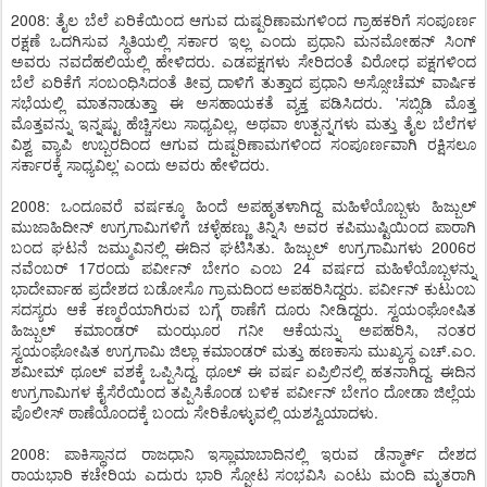
2008: ತೈಲ ಬೆಲೆ ಏರಿಕೆಯಿಂದ ಆಗುವ ದುಷ್ಪರಿಣಾಮಗಳಿಂದ ಗ್ರಾಹಕರಿಗೆ ಸಂಪೂರ್ಣ
ರಕ್ಷಣೆ ಒದಗಿಸುವ ಸ್ಥಿತಿಯಲ್ಲಿ ಸರ್ಕಾರ ಇಲ್ಲ ಎಂದು ಪ್ರಧಾನಿ ಮನಮೋಹನ್ ಸಿಂಗ್
ಅವರು ನವದೆಹಲಿಯಲ್ಲಿ ಹೇಳಿದರು. ಎಡಪಕ್ಷಗಳು ಸೇರಿದಂತೆ ವಿರೋಧ ಪಕ್ಷಗಳಿಂದ
ಬೆಲೆ ಏರಿಕೆಗೆ ಸಂಬಂಧಿಸಿದಂತೆ ತೀವ್ರ ದಾಳಿಗೆ ತುತ್ತಾದ ಪ್ರಧಾನಿ ಅಸ್ಸೋಚೆಮ್ ವಾರ್ಷಿಕ
ಸಭೆಯಲ್ಲಿ ಮಾತನಾಡುತ್ತಾ ಈ ಅಸಹಾಯಕತೆ ವ್ಯಕ್ತ ಪಡಿಸಿದರು. 'ಸಬ್ಸಿಡಿ ಮೊತ್ತ
ಮೊತ್ತವನ್ನು ಇನ್ನಷ್ಟು ಹೆಚ್ಚಿಸಲು ಸಾಧ್ಯವಿಲ್ಲ, ಅಥವಾ ಉತ್ಪನ್ನಗಳು ಮತ್ತು ತೈಲ ಬೆಲೆಗಳ
ವಿಶ್ವ ವ್ಯಾಪಿ ಉಬ್ಬರದಿಂದ ಆಗುವ ದುಷ್ಪರಿಣಾಮಗಳಿಂದ ಸಂಪೂರ್ಣವಾಗಿ ರಕ್ಷಿಸಲೂ
ಸರ್ಕಾರಕ್ಕೆ ಸಾಧ್ಯವಿಲ್ಲ' ಎಂದು ಅವರು ಹೇಳಿದರು.
2008: ಒಂದೂವರೆ ವರ್ಷಕ್ಕೂ ಹಿಂದೆ ಅಪಹೃತಳಾಗಿದ್ದ ಮಹಿಳೆಯೊಬ್ಬಳು ಹಿಜ್ಬುಲ್
ಮುಜಾಹಿದೀನ್ ಉಗ್ರಗಾಮಿಗಳಿಗೆ ಚಳ್ಳೆಹಣ್ಣು ತಿನ್ನಿಸಿ ಅವರ ಕಪಿಮುಷ್ಟಿಯಿಂದ ಪಾರಾಗಿ
ಬಂದ ಘಟನೆ ಜಮ್ಮುವಿನಲ್ಲಿ ಈದಿನ ಘಟಿಸಿತು. ಹಿಜ್ಬುಲ್ ಉಗ್ರಗಾಮಿಗಳು 2006ರ
ನವೆಂಬರ್ 17ರಂದು ಪರ್ವೀನ್ ಬೇಗಂ ಎಂಬ 24 ವರ್ಷದ ಮಹಿಳೆಯೊಬ್ಬಳನ್ನು
ಭಾದೇರ್ವಾಹ ಪ್ರದೇಶದ ಬಡೋಸೊ ಗ್ರಾಮದಿಂದ ಅಪಹರಿಸಿದ್ದರು. ಪರ್ವೀನ್ ಕುಟುಂಬ
ಸದಸ್ಯರು ಆಕೆ ಕಣ್ಮರೆಯಾಗಿರುವ ಬಗ್ಗೆ ಠಾಣೆಗೆ ದೂರು ನೀಡಿದ್ದರು. ಸ್ವಯಂಘೋಷಿತ
ಹಿಜ್ಬುಲ್ ಕಮಾಂಡರ್ ಮಂಝೂರ ಗನೀ ಆಕೆಯನ್ನು ಅಪಹರಿಸಿ, ನಂತರ
ಸ್ವಯಂಘೋಷಿತ ಉಗ್ರಗಾಮಿ ಜಿಲ್ಲಾ ಕಮಾಂಡರ್ ಮತ್ತು ಹಣಕಾಸು ಮುಖ್ಯಸ್ಥ ಎಚ್.ಎಂ.
ಶಮೀಮ್ ಥೂಲ್ ವಶಕ್ಕೆ ಒಪ್ಪಿಸಿದ್ದ. ಥೂಲ್ ಈ ವರ್ಷ ಏಪ್ರಿಲಿನಲ್ಲಿ ಹತನಾಗಿದ್ದ. ಈದಿನ
ಉಗ್ರಗಾಮಿಗಳ ಕೈಸೆರೆಯಿಂದ ತಪ್ಪಿಸಿಕೊಂಡ ಬಳಿಕ ಪರ್ವೀನ್ ಬೇಗಂ ದೋಡಾ ಜಿಲ್ಲೆಯ
ಪೊಲೀಸ್ ಠಾಣೆಯೊಂದಕ್ಕೆ ಬಂದು ಸೇರಿಕೊಳ್ಳುವಲ್ಲಿ ಯಶಸ್ವಿಯಾದಳು.
2008: ಪಾಕಿಸ್ಥಾನದ ರಾಜಧಾನಿ ಇಸ್ಲಾಮಾಬಾದಿನಲ್ಲಿ ಇರುವ ಡೆನ್ಮಾರ್ಕ್ ದೇಶದ
ರಾಯಭಾರಿ ಕಚೇರಿಯ ಎದುರು ಭಾರಿ ಸ್ಫೋಟ ಸಂಭವಿಸಿ ಎಂಟು ಮಂದಿ ಮೃತರಾಗಿ