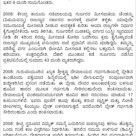
ಇತರ 6 ಮಂದಿ ಗಾಯಗೊಂಡರು.
2008: ಕೇಂದ್ರ ಕಾನೂನು ಸಚಿವಾಲಯವು ಗುರ್ಜರರ ಮೀಸಲಾತಿಯ ಚೆಂಡನ್ನು
(ವಿಷಯವನ್ನು) ರಾಜಸ್ಥಾನ ಸರ್ಕಾರದ ಅಂಗಳಕ್ಕೆ ವಾಪಸ್ ತಳ್ಳಿತು. ಯಾವುದೇ
ಸಮುದಾಯಕ್ಕೆ ಮೀಸಲಾತಿ ನೀಡುವ ಅವಶ್ಯಕತೆ ಕುರಿತು ಆಯಾ ರಾಜ್ಯಗಳೇ ನಿರ್ಧಾರ
ಕೈಗೊಳ್ಳಬೇಕೆಂದು ಅದು ತಿಳಿಸಿತು. ಗುರ್ಜರರಿಗೆ ಬುಡಕಟ್ಟು ವರ್ಗದ (ಎಸ್ಟಿ) ಸ್ಥಾನಮಾನ
ನೀಡಿ ಶೇ 4ರಿಂದ 6ರಷ್ಟು ಮೀಸಲಾತಿ ಕೋಟಾ ಒದಗಿಸಲು ಕ್ರಮ ಕೈಗೊಳ್ಳುವಂತೆ
ರಾಜಸ್ಥಾನ ಮುಖ್ಯಮಂತ್ರಿ ವಸುಂಧರಾ ರಾಜೆ ಪ್ರಧಾನಿಗೆ ಮನವಿ ಮಾಡಿದ್ದರು. ತಮ್ಮನ್ನು
ಪರಿಶಿಷ್ಟ ವರ್ಗ ಎಂಬುದಾಗಿ ಘೋಷಿಸಿ ಮೀಸಲಾತಿ ಕಲ್ಪಿಸಲು ಒತ್ತಾಯಿಸಿ ರಾಜಸ್ಥಾನ,
ಹರಿಯಾಣ, ಉತ್ತರಪ್ರದೇಶ, ದೆಹಲಿ ಮುಂತಾದ ಕಡೆ ಗುರ್ಜರರು ನಡೆಸಿದ
ಪ್ರತಿಭಟನೆಯಲ್ಲಿ ಸುಮಾರು 43 ಮಂದಿ ಮೃತರಾಗಿದ್ದರು.
2008: ಗುರುವಾಯೂರಿನ ಖ್ಯಾತ ಶ್ರೀಕೃಷ್ಣ ದೇವಾಲಯದ ಗರ್ಭಗುಡಿಯಲ್ಲಿ ಬ್ಲೇಡಿನ
ತುಂಡೊಂದು ಪತ್ತೆಯಾದ ಹಿನ್ನೆಲೆಯಲ್ಲಿ ಇಡೀ ದೇಗುಲವನ್ನೇ ಸಂಪೂರ್ಣವಾಗಿ
ಶುದ್ಧೀಕರಿಸಿದ ಪ್ರಸಂಗ ನಡೆಯಿತು. ಈ ಬ್ಲೇಡು ದೇವರ ಅಲಂಕಾರಕ್ಕೆಂದು ಬಳಸುವ
ಹೂವಿನ ಹಾರದ ಮೂಲಕ ಗರ್ಭಗುಡಿ ಸೇರಿರಬಹುದೆಂದು ಶಂಕಿಸಲಾಯಿತು.
ದೇವಾಲಯಕ್ಕೆ ವಂಶಪಾರಂಪರ್ಯವಾಗಿ ಹೂವಿನ ಹಾರ ಸರಬರಾಜು ಮಾಡುವ 17
ಕುಟುಂಬಗಳಿವೆ. ಇವರು ಪೂಜೆಗೆ ಹೂವು ಹೊತ್ತು ತರುವ ಪ್ಲಾಸ್ಟಿಕ್ ಮತ್ತು ಗೋಣಿ
ಚೀಲಗಳನ್ನು ಕೊಯ್ಯಲು ಬ್ಲೇಡ್ ಬಳಸಲಾಗುತ್ತದೆ. ಇದರೊಂದಿಗೆ ಬ್ಲೇಡ್ ಗರ್ಭಗುಡಿ
ಸೇರಿರಬಹುದು ಎಂದು ಶಂಕಿಸಲಾಯಿತು.
2008: ತೀವ್ರ ಸ್ವರೂಪದ ವಿದ್ಯುತ್ ಸಮಸ್ಯೆ ಎದುರಿಸಿದ ಪಾಕಿಸ್ಥಾನವು ಹಗಲು ಹೊತ್ತನ್ನು
ಒಂದು ಗಂಟೆ ಕಾಲ ವಿಸ್ತರಿಸಲು ನಿರ್ಧರಿಸಿತು. `ಹಗಲಿನ ಸಮಯ ಉಳಿಸುವ' (ಡಿಎಸ್ಟಿ)
ಪರಿಕಲ್ಪನೆಯನ್ನು ದೇಶದಾದ್ಯಂತ ಜಾರಿಗೆ ತರಲಾಯಿತು. ಹಿಂದಿನ ದಿನ ಮಧ್ಯರಾತ್ರಿಯಲ್ಲಿ