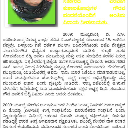
ಸರ್ಕಾರದ ಪರವಾಗಿ
ಕುಶಾಲತೋಪುಗಳ ಗೌರವ
ವಂದನೆಯೊಂದಿಗೆ ಅಂತಿಮ
ವಿದಾಯ ನೀಡಲಾಯತು.
2009: ಮುಖ್ಯಮಂತ್ರಿ ಬಿ. ಎಸ್.
ಯಡಿಯೂರಪ್ಪ ವಿರುದ್ಧ ಇಂಧನ ಸಚಿವ ಕೆ.ಎಸ್.ಈಶ್ವರಪ್ಪ ಬಂಡಾಯದ ಕಿಡಿ ಹಾರಿಸಿದ
ಬೆನ್ನಲ್ಲೇ, ಬಳ್ಳಾರಿಯ ಗಣಿ ಧಣಿಗಳ ಮುನಿಸು ಬಹಿರಂಗಗೊಂಡು ಬಿಜೆಪಿ ನೇತೃತ್ವದ
ಸರ್ಕಾರದೊಳಗಿನ ಭಿನ್ನಮತ ಉಲ್ಬಣಗೊಳ್ಳುವಂತೆ ಮಾಡಿತು. ಬಳ್ಳಾರಿ ಶಾಸಕ
ಸೋಮಶೇಖರ ರೆಡ್ಡಿ ಅವರು ಮುಖ್ಯಮಂತ್ರಿ ಮತ್ತು ಸಚಿವ ಸಂಪುಟದ ಕೆಲವರ ವಿರುದ್ಧ
ಹರಿಹಾಯ್ದರು. ಇತ್ತ ಶಿವಮೊಗ್ಗ ಜಿಲ್ಲೆಯ ಶಾಸಕ ಗೋಪಾಲಕೃಷ್ಣ ಬೇಳೂರು ಅವರು ಸಚಿವ
ಎಚ್. ಹಾಲಪ್ಪ ವಿರುದ್ಧ ತಿರುಗಿಬಿದ್ದು ಮತ್ತಷ್ಟು ಗೊಂದಲಕ್ಕೆ ಕಾರಣವಾದರು. ದೆಹಲಿಯಲ್ಲಿ
ಮುಖ್ಯಮಂತ್ರಿ ಯಡಿಯೂರಪ್ಪ ಅವರು 'ನಾನು ಯಾರ ಜತೆಯೂ ಮಾತನಾಡುವುದಿಲ್ಲ.
ಯಾರ ಮನವೊಲಿಸಲೂ ಹೋಗುವುದಿಲ್ಲ. ಸದ್ಯಕ್ಕೆ ರಾಜ್ಯದ ಅಭಿವೃದ್ಧಿಯಷ್ಟೇ ನನ್ನ
ಮುಂದಿರುವ ವಿಚಾರ' ಎಂದು ಪ್ರತಿಕ್ರಿಯೆ ನೀಡಿದರು. 'ರಾಜ್ಯ ಬಿಜೆಪಿಯಲ್ಲಿ ಆಗಿರುವ
ಬೆಳವಣಿಗೆ ಹಿನ್ನೆಲೆಯಲ್ಲಿ ಏನು ಮಾಡಬೇಕೆಂಬುದು ಪಕ್ಷದ ಅಧ್ಯಕ್ಷ ಡಿ.ವಿ. ಸದಾನಂದ
ಗೌಡ ಅವರಿಗೆ ಬಿಟ್ಟ ವಿಷಯ' ಎಂದು ಅವರು ಹೇಳಿದರು.
2009: ಮುಂಬೈ ಮೇಲಿನ ಅಮಾನುಷ ದಾಳಿ ಹಿಂದಿನ 'ಮುಖ್ಯ ಮಿದುಳು' ಹಾಗೂ ಲಷ್ಕರ್
ಎ ತೊಯ್ಬಾ (ಎಲ್‌ಇಟಿ) ಉಗ್ರ ಸಂಘಟನೆಯ ಮಾರುವೇಷದ ಸಂಘಟನೆ ಎಂದು
ವಿಶ್ವಸಂಸ್ಥೆಯಿಂದ ನಿಷೇಧಕ್ಕೆ ಒಳಗಾದ ಜೆಯುಡಿ ಮುಖ್ಯಸ್ಥ ಹಫೀಜ್‌ನನ್ನು ಬಿಡುಗಡೆ
ಮಾಡಿದ್ದಕ್ಕೆ ಭಾರತ ತೀವ್ರ ಅಸಮಾಧಾನ ವ್ಯಕ್ತಪಡಿಸಿತು. ಮುಂಬೈ ಮೇಲಿನ ದಾಳಿ ನಂತರ
ವಿಶ್ವಸಂಸ್ಥೆ ಜೆಯುಡಿಯನ್ನು ಭಯೋತ್ಪಾದಕ ಸಂಘಟನೆ ಎಂದು ಘೋಷಿಸಿದಾಗ, ಪಾಕಿಸ್ಥಾನ