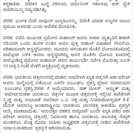
ತಳ್ಳಿಹಾಕಿತು. 2004ರ ಜುಲೈ 29ರಂದು ಧರ್ಮಸಿಂಗ್ ಸರ್ಕಾರವು ಆನ್ ಲೈನ್
ಲಾಟರಿಯನ್ನು ರದ್ದು ಪಡಿಸಿತ್ತು.
2006: ಭೂಗತ ದೊರೆ ದಾವೂದ್ ಇಬ್ರಾಹಿಂನನ್ನು `ವಿದೇಶಿ ಮಾದಕ ವಸ್ತುಗಳ ಜಾಲದ
ಪ್ರಮುಖ ಅಪರಾಧಿ' ಎಂದು ಅಮೆರಿಕ ಘೋಷಿಸಿತು.
2006: ಬಿಜೆಪಿ ಮುಖಂಡ ಪ್ರಮೋದ ಮಹಾಜನ್ ಅವರು ಅಕಾಲ ಮೃತ್ಯುವಿಗೆ ಈಡಾಗಿ
ಸರಿಯಾಗಿ ಒಂದು ತಿಂಗಳ ನಂತರ ಅವರ ಪುತ್ರ ರಾಹುಲ್ ವಿಷಾಹಾರ ಸೇವನೆಯ
ಪರಿಣಾಮವಾಗಿ ಅಸ್ವಸ್ಥಗೊಂಡರು. ಮೂವರು ಆಗಂತುಕರ ಜೊತೆಗೆ ಭೋಜನಕೂಟದಲ್ಲಿ
ಪಾಲ್ಗೊಂಡ ಬಳಿಕ ಅವರು ಅಸ್ವಸ್ಥರಾಗಿದ್ದು ಅವರ ಜೊತೆಗೇ ಭೋಜನ ಕೂಟದಲ್ಲಿ
ಪಾಲ್ಗೊಂಡಿದ್ದ ಪ್ರಮೋದ ಮಹಾಜನ್ ಅವರ ಕಾರ್ಯದರ್ಶಿ ವಿವೇಕ ಮೊಯಿತ್ರಾ ಜೂನ್
1ರ ರಾತ್ರಿ 3 ಗಂಟೆ ವೇಳೆಗೆ ಆಸ್ಪತ್ರೆಯಲ್ಲಿ ಮೃತರಾದರು.
2006: ಭಾರತೀಯ ಚಿತ್ರರಂಗದಲ್ಲಿ ಮಾಡಿದ ಸಾಧನೆಗಾಗಿ ಖ್ಯಾತ ಚಿತ್ರನಟಿ ಆಶಾ ಪರೇಖ್
ಅವರು ದುಬೈಯಲ್ಲಿ ನಡೆಯುವ ಏಳನೇ ಐಐಎಫ್ಎ ಪ್ರಶಸ್ತಿ ಪ್ರದಾನ ಸಮಾರಂಭದ
`ಐಐಎಫ್ಎ ಪ್ರಶಸ್ತಿ-2006' ಗೆ ಆಯ್ಕೆಯಾದರು. `ಚಿತ್ ಚೋರ್', `ಅಮೃತ್' ಮತ್ತು
`ಅಖೇಲಾ'ದಂತಹ ಭಾರತೀಯ ಚಿತ್ರಗಳ ಮೂಲಕ ಚಿತ್ರರಂಗಕ್ಕೆ ಸಲ್ಲಿಸಿದ ಕಾಣಿಕೆಗಾಗಿ
ಸ್ಕ್ರಿಪ್ಟ್ ಮತ್ತು ಸಂಭಾಷಣೆ ರಚನೆಕಾರ ಒ.ಪಿ. ದತ್ತ ಮತ್ತು ಸಿನಿಮಾಟೋಗ್ರಾಫರ್ ಕೆ.ಕೆ.
ಮೆನನ್ ಅವರನ್ನೂ ಅಂತಾರಾಷ್ಟ್ರೀಯ ಭಾರತೀಯ ಚಲನಚಿತ್ರ ಅಕಾಡೆಮಿ ಪ್ರಶಸ್ತಿಗೆ
ಆಯ್ಕೆ ಮಾಡಲಾಯಿತು. `ಅರುವತ್ತರ ದಶಕದ ನಾಟ್ಯರಾಣಿ' ಎಂದೇ ಖ್ಯಾತಿ ಪಡೆದ ಆಶಾ
ಪರೇಖ್ ಅವರನ್ನು ಚಿತ್ರನಟಿ, ನಿರ್ಮಾಪಕಿ ಹಾಗೂ ಭಾರತೀಯ ಚಲನಚಿತ್ರ ಸೆನ್ಸಾರ್
ಮಂಡಳಿಯ ಮೊತ್ತ ಮೊದಲ ಮಹಿಳಾ ಅಧ್ಯಕ್ಷರಾಗಿ ಚಿತ್ರರಂಗಕ್ಕೆ ನೀಡಿದ ಕಾಣಿಕೆಗಾಗಿ
ಸರ್ವಾನುಮತದಿಂದ `ಪ್ರಶಸ್ತಿ'ಗೆ ಆರಿಸಲಾಯಿತು.