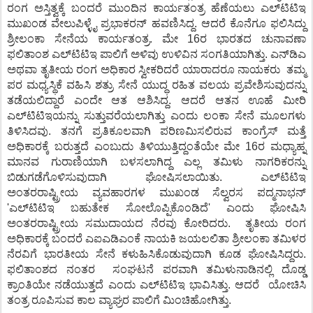
ರಂಗ ಅಸ್ತಿತ್ವಕ್ಕೆ ಬಂದರೆ ಮುಂದಿನ ಕಾರ್ಯತಂತ್ರ ಹೆಣೆಯಲು ಎಲ್‌ಟಿಟಿಇ
ಮುಖಂಡ ವೇಲುಪಿಳ್ಳೈ ಪ್ರಭಾಕರನ್ ಹವಣಿಸಿದ್ದ. ಆದರೆ ಕೊನೆಗೂ ಫಲಿಸಿದ್ದು
ಶ್ರೀಲಂಕಾ ಸೇನೆಯ ಕಾರ್ಯತಂತ್ರ. ಮೇ 16ರ ಭಾರತದ ಚುನಾವಣಾ
ಫಲಿತಾಂಶ ಎಲ್‌ಟಿಟಿಇ ಪಾಲಿಗೆ ಅಳಿವು ಉಳಿವಿನ ಸಂಗತಿಯಾಗಿತ್ತು. ಎನ್‌ಡಿಎ
ಅಥವಾ ತೃತೀಯ ರಂಗ ಅಧಿಕಾರ ಸ್ವೀಕರಿದರೆ ಯಾರಾದರೂ ನಾಯಕರು ತಮ್ಮ
ಪರ ಮಧ್ಯಸ್ಥಿಕೆ ವಹಿಸಿ ಶತ್ರು ಸೇನೆ ಯುದ್ಧ ರಹಿತ ವಲಯ ಪ್ರವೇಶಿಸುವುದನ್ನು
ತಡೆಯಲಿದ್ದಾರೆ ಎಂದೇ ಆತ ಆಶಿಸಿದ್ದ. ಆದರೆ ಆತನ ಊಹೆ ಮೀರಿ
ಎಲ್‌ಟಿಟಿಇಯನ್ನು ಸುತ್ತುವರೆಯಲಾಗಿತ್ತು ಎಂದು ಲಂಕಾ ಸೇನೆ ಮೂಲಗಳು
ತಿಳಿಸಿದವು. ತನಗೆ ಪ್ರತಿಕೂಲವಾಗಿ ಪರಿಣಮಿಸಲಿರುವ ಕಾಂಗ್ರೆಸ್ ಮತ್ತೆ
ಅಧಿಕಾರಕ್ಕೆ ಬರುತ್ತದೆ ಎಂಬುದು ತಿಳಿಯುತ್ತಿದ್ದಂತೆಯೇ ಮೇ 16ರ ಮಧ್ಯಾಹ್ನ
ಮಾನವ ಗುರಾಣಿಯಾಗಿ ಬಳಸಲಾಗಿದ್ದ ಎಲ್ಲ ತಮಿಳು ನಾಗರಿಕರನ್ನು
ಬಿಡುಗಡೆಗೊಳಿಸುವುದಾಗಿ ಘೋಷಿಸಲಾಯಿತು. ಎಲ್‌ಟಿಟಿಇ
ಅಂತರರಾಷ್ಟ್ರೀಯ ವ್ಯವಹಾರಗಳ ಮುಖಂಡ ಸೆಲ್ವರಸ ಪದ್ಮನಾಭನ್
'ಎಲ್‌ಟಿಟಿಇ ಬಹುತೇಕ ಸೋಲೊಪ್ಪಿಕೊಂಡಿದೆ' ಎಂದು ಘೋಷಿಸಿ
ಅಂತರರಾಷ್ಟ್ರೀಯ ಸಮುದಾಯದ ನೆರವು ಕೋರಿದರು. ತೃತೀಯ ರಂಗ
ಅಧಿಕಾರಕ್ಕೆ ಬಂದರೆ ಎಐಎಡಿಎಂಕೆ ನಾಯಕಿ ಜಯಲಲಿತಾ ಶ್ರೀಲಂಕಾ ತಮಿಳರ
ನೆರವಿಗೆ ಭಾರತೀಯ ಸೇನೆ ಕಳುಹಿಸಿಕೊಡುವುದಾಗಿ ಕೂಡ ಘೋಷಿಸಿದ್ದರು.
ಫಲಿತಾಂಶದ ನಂತರ ಸಂಘಟನೆ ಪರವಾಗಿ ತಮಿಳುನಾಡಿನಲ್ಲಿ ದೊಡ್ಡ
ಕ್ರಾಂತಿಯೇ ನಡೆಯುತ್ತದೆ ಎಂದು ಎಲ್‌ಟಿಟಿಇ ಭಾವಿಸಿತ್ತು. ಆದರೆ ಯೋಚಿಸಿ
ತಂತ್ರ ರೂಪಿಸುವ ಕಾಲ ವ್ಯಾಘ್ರರ ಪಾಲಿಗೆ ಮಿಂಚಿಹೋಗಿತ್ತು.