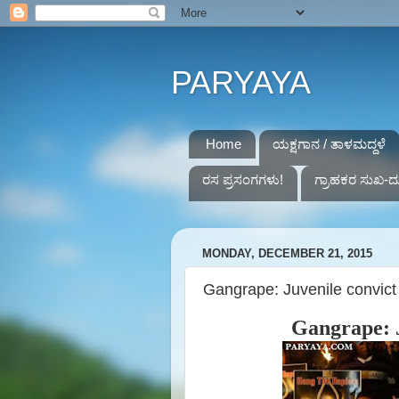
PARYAYA
Home
ಯಕ್ಷಗಾನ / ತಾಳಮದ್ದಳೆ
ರಸ ಪ್ರಸಂಗಗಳು!
ಗ್ರಾಹಕರ ಸುಖ-ದ
MONDAY, DECEMBER 21, 2015
Gangrape: Juvenile convict 
Gangrape: J