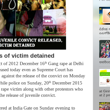
ವಿಶೇಷ ಸ
ಎಎಸ್‌ಡಿ
 of victim detained
ಅವರಿಂದ 
ct of 2012 December 16
Gang rape at Delhi
th
leased today even as Supreme Court has
d against the release of the convict on Monday
le police on Sunday, 20
December 2015
th
 rape victim along with other protestors who
at Gir
he release of juvenile convict.
at 2 pm
red at India Gate on Sunday evening to