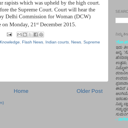
our rapists which was upheld by the high court.
fore the Supreme Court. Court will hear the
SEARCH
ed by Delhi Commission for Woman (DCW)
ile on Monday, 21
December 2015.
st
ನಿಮ್ಮ 
'ಗೋ-ಪರಾ
 Knowledge
,
Flash News
,
Indian courts
,
News
,
Supreme
ಇದು ತೀರ
ಅನ್ನಿ, 
ಹೆಸರಿನಲ
ಉತ್ತಮ, 
ನಿಮ್ಮೊ
ರಂಜನೀಯ
ಉದಯಶಂಕರ
ಪ್ರಜಾವಾ
ಈದಿನ' ವ
Home
Older Post
ಅಂಗಿಯ
ಇರಬಹು
m)
ನಿಮ್ಮ ಬ್
ಸಮೃದ್ಧವ
ಸುಮಂಗಲ
- ನಾಗೇಶ