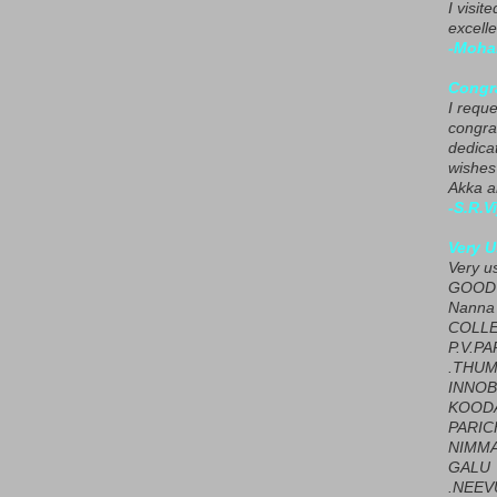
I visit
excelle
-Moha
Congra
I requ
congrat
dedica
wishes
Akka a
-S.R.V
Very U
Very u
GOOD 
Nanna
COLL
P.V.P
.THUM
INNOB
KOOD
PARIC
NIMMA
GALU
.NEEV