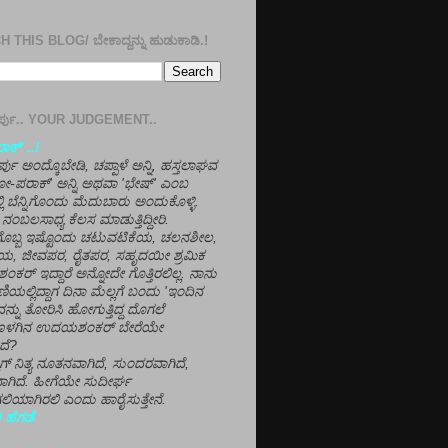
 THIS BLOG/ ಬೇಕಾದ್ದನ್ನು ಹುಡುಕಾಡಿ.!
ತೀರ್ಪು.. YOUR JUDGEMENT..
ಕ್' ..!
್ಪು ಅಂದ್ಕೊಬೇಡಿ, ಚಪ್ಪಾಳೆ ಅನ್ನಿ, ಹಸ್ತಲಾಘವ
'ಗೋ-ಪರಾಕ್' ಅನ್ನಿ ಅಥವಾ 'ಭೇಷ್' ಎಂಬ
್ಲಿ ಬೆನ್ನಿಗೊಂದು ಮೆದುಬಾರು ಅಂದುಕೊಳ್ಳಿ.
ನಂಬಲಸಾಧ್ಯ ಕೆಲಸ ಮಾಡುತ್ತಿದ್ದೀರಿ.
ಳಗೊಬ್ಬ ಇಷ್ಟೊಂದು ಚಟುವಟಿಕೆಯ, ಚಲನಶೀಲ,
, ಜೀವಪರ, ರೈತಪರ, ಸಹೃದಯೀ ಶ್ರಮಿಕ
್ ಇದ್ದಾರೆ ಅನ್ನೋದೇ ಗೊತ್ತಿರಲಿಲ್ಲ. ನಾನು
ಣಿಯಲ್ಲಿದ್ದಾಗ ದಿನಾ ಮೆಲ್ಲಗೆ ಬಂದು 'ಇಂದಿನ
ನ್ನು ತೋರಿಸಿ ಹೋಗುತ್ತಿದ್ದ ದೊಗಲೆ
ೊಳಗಿನ ಉದಯಶಂಕರ್ ಬೇರೆಯೇ
ದೆ?
ಲಾಗ್ ನಿತ್ಯ ನೂತನವಾಗಿದೆ, ಸುಂದರವಾಗಿದೆ,
ಾಗಿದೆ. ಹೀಗೆಯೇ ಸುದೀರ್ಘ
ಿಯಾಗಿರಲಿ ಎಂದು ಹಾರೈಸುತ್ತೇನೆ.
 ಹೆಗಡೆ