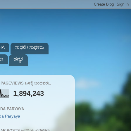
HA
ಸಾಧನೆ / ಸಾಧಕರು
er
ಹವ್ಯಕ
PAGEVIEWS ಒಳಕ್ಕೆ ಬಂದವರು..
1,894,243
DA PARYAYA
da Paryaya
AR POSTS ಜನಪ್ರಿಯ ಬರಹಗಳು