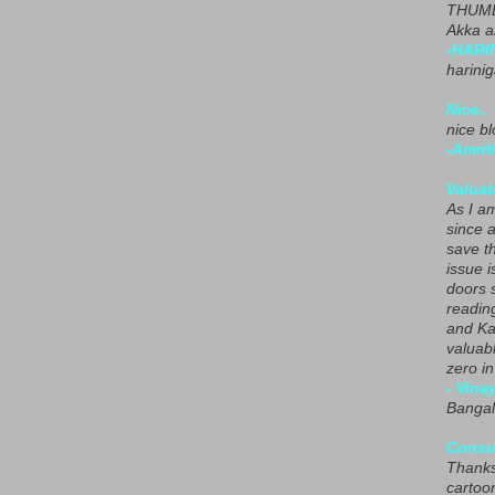
THUMB
Akka a
-HARI
harini
Nice..
nice blo
-Amrit
Valuab
As I am
since 
save t
issue i
doors 
readin
and Ka
valuab
zero i
- Vina
Bangal
Consu
Thanks
cartoo