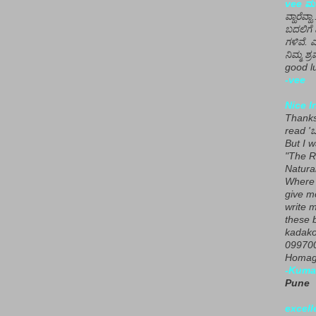
vee ಮನ
ವ್ಹಾರೆವ್ಹ
ಬದಲಿಗೆ 
ಗಳಿವೆ. 
ನಿಮ್ಮ ಶ್ರ
good lu
-vee
Nice I
Thanks 
read 'ಒ
But I 
"The R
Natura
Where 
give m
write m
these b
kadako
099700
Homage
-Kuma
Pune
excell