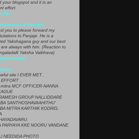
ed your blogspot and it is an
nt effort.
n Pai
tulations to Panjaje..
est you to please forward my
ulations to Panjaje. He is a
ted Yakshagana guy and our best
 are always with him. (Reaction to
ngaladalli Yaksha Vaibhava)
ijayashankar
seful..
seful site I EVER MET..
EFFORT ..
 mitra MCF OFFICER-NANNA
EAGUE
ARAMESH GROUP NALLIDDARE
BA SANTHOSHAVAAHITHU'
BA MITRA KARTHIK KODREL
A
HAYADAVARU.
 PARYAYA KKE NOORU VANDANE
U NEEDIDA PHOTO