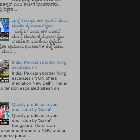
ಡ್ ಮಾಸ್ಟರ್ ಎಂಬ ಕೀರ್ತಿಗೆ ಭಾಜನರಾದರು.
ಿ ವಿಶ್ವನಾ...
ಜುಲೈ 17ರಂದು ಹಳಿ ಏರಲಿದೆ ದೇಶದ
ಮೊದಲ ಹೈಡ್ರೋಜನ್ ರೈಲು!
ಜುಲೈ 17 ರಂದು ಹಳಿ ಏರಲಿದೆ
ದೇಶದ ಮೊದಲ ಹೈಡ್ರೋಜನ್ ರೈಲು!
ನ ವದೆಹಲಿ: ಭಾರತೀಯ ರೈಲ್ವೆಯು
್ನೇಹಿ ಪ್ರಯಾಣದತ್ತ ಐತಿಹಾಸಿಕ ಹೆಜ್ಜೆ ಇಡಲು
ೆ. ದೇಶದ...
India, Pakistan border firing
escalates rift
India, Pakistan border firing
escalates rift UN offers
mediation New Delhi: India-
an tension escalated afresh on
.
Quality products to your
door-step by 'Sakhi'
Quality products to your
door-step by 'Sakhi'
Bengaluru: Here is an
 experiment where a NGO and an
merce portal...