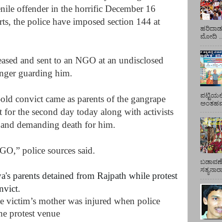
venile offender in the horrific December 16
ts, the police have imposed section 144 at
ಹರಿದಾಡು
.
ಮೋದಿ ..
eased and sent to an NGO at an undisclosed
onger guarding him.
ಪಟ್ಟಿಯಲ
old convict came as parents of the gangrape
ಅಂತಹವರ
t for the second day today along with activists
se and demanding death for him.
GO,” police sources said.
ಬಡಾವಣೆ
ಸತ್ಯನಾ
a's parents detained from Rajpath while protest
nvict.
pe victim’s mother was injured when police
he protest venue