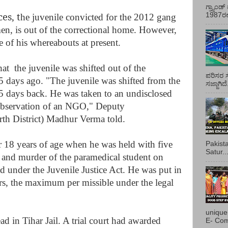
ಗ್ರ್ಯಾಂ
es, t
1987ರಲ್ಲ
he juvenile convicted for the 2012 gang
men, is out of the correctional home. However,
e of his whereabouts at present.
hat the juvenile was shifted out of the
ಪರಿಸರ ಸ
5 days ago. "The juvenile was shifted from the
ಸಜ್ಜಾಗಿದ
 days back. He was taken to an undisclosed
 observation of an NGO," Deputy
th District) Madhur Verma told.
 18 years of age when he was held with five
Pakist
Satur..
e and murder of the paramedical student on
 under the Juvenile Justice Act. He was put in
rs, the maximum per missible under the legal
unique
d in Tihar Jail. A trial court had awarded
E- Com