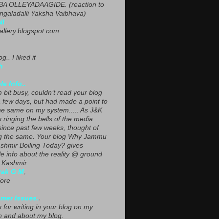
A OLLEYADAAGIDE. (reaction to
ngaladalli Yaksha Vaibhava)
NI
gallery.blogspot.com
g.. I liked it
h
le Info..
 bit busy, couldn’t read your blog
a few days, but had made a point to
he same on my system..... As J&K
s ringing the bells of the media
since past few weeks, thought of
g the same. Your blog Why Jammu
shmir Boiling Today? gives
le info about the reality @ ground
n Kashmir.
yak G M
,
ore
mer Issues.
.
 for writing in your blog on my
n and about my blog.