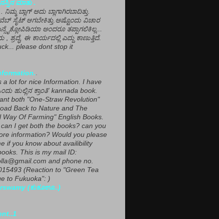
ಸ್ಸಿನ ಮಾತು .
ಾ... ನಿಮ್ಮ ಬ್ಲಾಗ್ ಅದು ಬ್ಲಾಗಾಗಿರಬಾದಿತ್ತು.
ವೆಬ್ ಸೈಟ್ ಆಗಬೇಕಿತ್ತು.ಅಷ್ಟೊಂದು ವಿಚಾರ
ಎನ್ಸೈಕ್ಲೋಪಿಡಿಯಾ ಅಂದರೂ ತಪ್ಪಾಗಲಿಕಿಲ್ಲ...
ಮ , ಶ್ರದ್ಧೆ, ಈ ಕಾರ್ಯದಲ್ಲಿ ಎದ್ದು ಕಾಣುತ್ತಿದೆ.
ck... please dont stop it
nformation.
.
a lot for nice Information. I have
ಂದು ಹುಲ್ಲಿನ ಕ್ರಾಂತಿ' kannada book.
want both "One-Straw Revolution"
oad Back to Nature and The
l Way Of Farming" English Books.
can I get both the books? can you
ore information? Would you please
e if you know about availibility
ooks. This is my mail ID:
lla@gmail.com and phone no.
15493 (Reaction to "Green Tea
 to Fukuoka": )
rswamy (ಕುಕೂಊ..)
ent..1