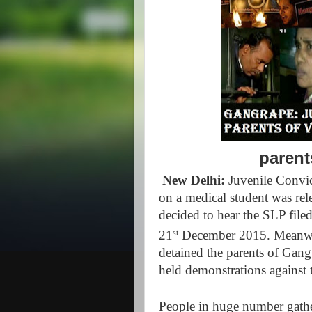
parents
New Delhi:
Juvenile Convi
on a medical student was re
decided to hear the SLP file
21
December 2015. Meanwhi
st
detained the parents of Gang
held demonstrations against t
People in huge number gathe