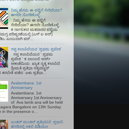
ನಿಮ್ಮ ಹೆಸರು ಈ ಪಟ್ಟಿಗೆ ಸೇರಿದೆಯಾ?
ಈಗಲೇ ನೋಡಿಕೊಳ್ಳಿ..
ನಿಮ್ಮ ಹೆಸರು ಈ ಪಟ್ಟಿಗೆ
ಸೇರಿದೆಯಾ? ಈಗಲೇ ನೋಡಿಕೊಳ್ಳಿ..
ಕ ರ್ನಾಟಕದ ಮತದಾರರ ಪಟ್ಟಿಯ
ಮಗ್ರ ಪರಿಷ್ಕರಣೆಯಲ್ಲಿ (ಎಸ್‌ ಐ ಆರ್)‌
ಡಿಒ ಎಂಬುದಾಗಿ ವರ್...
ಸಪ್ತ ಕಲಾವಿದೆಯರ ʼಪ್ರಥಮ ಪ್ರವೇಶʼ
ಸಪ್ತ ಕಲಾವಿದೆಯರ ʼ ಪ್ರಥಮ
ಪ್ರವೇಶ ʼ ಕ ಲಾಂಜಲಿ ಆರ್ಟ್
ಅಕಾಡೆಮಿಯ‌ ಖ್ಯಾತ ನೃತ್ಯ ಕಲಾವಿದೆ
ಶ್ರೀಮತಿ ಪ್ರತಿಭಾ ಸತ್ಯವಣ್ಣನ್
ತರಬೇತಿ ಪಡೆದ ಏಳು ಪ್ರತಿಭಾ...
Avalambana: 1st
Anniversary
Avalambana: 1st
Anniversary 1st Anniversary
of Ava lamb ana will be held
inagara Bangalore on 13th Sunday
 in the presence o...
ಜಂತರ್ ಮಂತರ್ ಪ್ರತಿಭಟನೆ: ಪ್ರಧಾನಿ
ಹೆಸರಿನಲ್ಲಿ ನಕಲಿ ವಿಡಿಯೋ