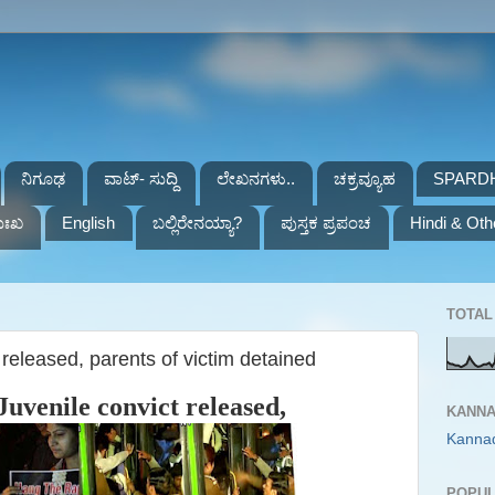
ನಿಗೂಢ
ವಾಟ್- ಸುದ್ದಿ
ಲೇಖನಗಳು..
ಚಕ್ರವ್ಯೂಹ
SPARD
ುಃಖ
English
ಬಲ್ಲಿರೇನಯ್ಯಾ?
ಪುಸ್ತಕ ಪ್ರಪಂಚ
Hindi & Oth
TOTAL 
released, parents of victim detained
uvenile convict released,
KANNA
Kanna
POPUL