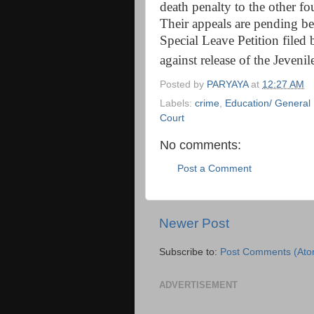
death penalty to the other f
Their appeals are pending be
Special Leave Petition fil
against release of the Jeven
Posted by
PARYAYA
at
12:27 AM
Labels:
crime
,
Education/ General
Court
No comments:
Post a Comment
Newer Post
Subscribe to:
Post Comments (Ato
ADVERTISEMENT