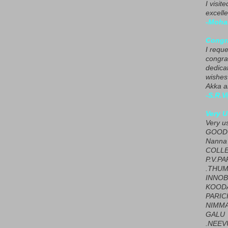
I visit
excelle
-Moha
Congra
I requ
congrat
dedica
wishes
Akka a
-S.R.V
Very U
Very u
GOOD 
Nanna
COLL
P.V.P
.THUM
INNOB
KOOD
PARIC
NIMMA
GALU
.NEEV