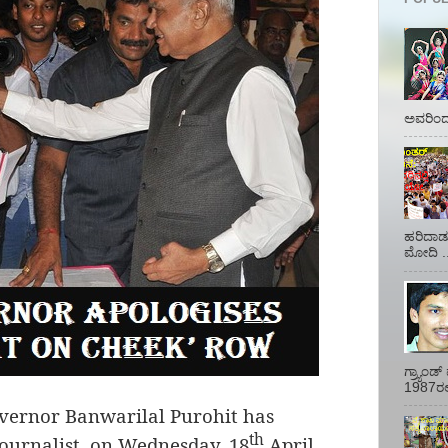
ಅವರಿಂದ 
ಹರಿದಾಡು
ಮೋದಿ ..
ಗ್ರ್ಯಾಂ
1987ರಲ್ಲ
ernor Banwarilal Purohit has
th
ournalist
on Wednesday, 18
April