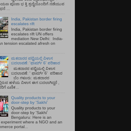
ಾಯಣ ಪೂಜಾ ಭ ಕ್ತಿ ಶ್ರದ್ಧೆಯೊಂದಿಗೆ ನಡೆಯುವ
ನೆ ...
India, Pakistan border firing
escalates rift
India, Pakistan border firing
escalates rift UN offers
mediation New Delhi: India-
an tension escalated afresh on
.
ಮತದಾರರ ಪಟ್ಟಿಯಲ್ಲಿ ವಿಳಾಸ
ಬದಲಾವಣೆ: 'ಫಾರ್ಮ್ 6' ಪರಿಹಾರ
ಮತದಾರರ ಪಟ್ಟಿಯಲ್ಲಿ ವಿಳಾಸ
ಬದಲಾವಣೆ: ' ಫಾರ್ಮ್ 6' ಪರಿಹಾರ
ಬೆಂ ಗಳೂರು: ಮತದಾರರ
್ಲಿರುವ ಹಳೆಯ ವಿಳಾಸ ಈಗ ಬದಲಾಗಿದ್ದರೆ ,
ಿಗೆ ಎಣಿಕ...
Quality products to your
door-step by 'Sakhi'
Quality products to your
door-step by 'Sakhi'
Bengaluru: Here is an
 experiment where a NGO and an
merce portal...