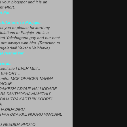
ed your blogspot and it is an
nt effort.
n Pai
tulations to Panjaje..
est you to please forward my
ulations to Panjaje. He is a
ted Yakshagana guy and our best
 are always with him. (Reaction to
ngaladalli Yaksha Vaibhava)
ijayashankar
seful..
seful site I EVER MET..
EFFORT ..
 mitra MCF OFFICER-NANNA
EAGUE
ARAMESH GROUP NALLIDDARE
BA SANTHOSHAVAAHITHU'
BA MITRA KARTHIK KODREL
A
HAYADAVARU.
 PARYAYA KKE NOORU VANDANE
U NEEDIDA PHOTO