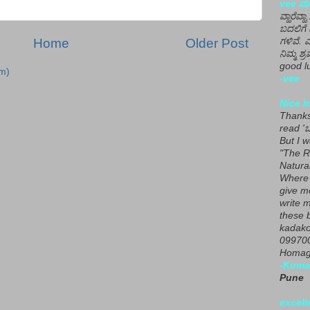
vee ಮನ
ವ್ಹಾರೆವ್ಹ
ಬದಲಿಗೆ 
ಗಳಿವೆ. 
Home
Older Post
ನಿಮ್ಮ ಶ್ರ
good lu
m)
-vee
Nice I
Thanks 
read 'ಒ
But I 
"The R
Natura
Where 
give m
write m
these b
kadako
099700
Homage
-Kuma
Pune
excell