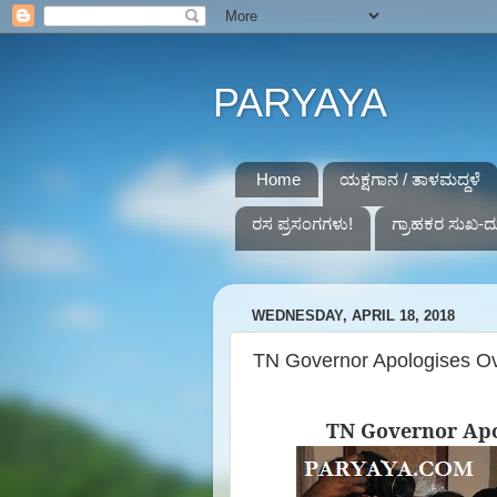
PARYAYA
Home
ಯಕ್ಷಗಾನ / ತಾಳಮದ್ದಳೆ
ರಸ ಪ್ರಸಂಗಗಳು!
ಗ್ರಾಹಕರ ಸುಖ-ದ
WEDNESDAY, APRIL 18, 2018
TN Governor Apologises Ov
TN Governor Apo