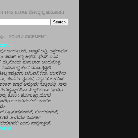
 THIS BLOG/ ಬೇಕಾದ್ದನ್ನು ಹುಡುಕಾಡಿ.!
ತೀರ್ಪು.. YOUR JUDGEMENT..
ಕ್' ..!
್ಪು ಅಂದ್ಕೊಬೇಡಿ, ಚಪ್ಪಾಳೆ ಅನ್ನಿ, ಹಸ್ತಲಾಘವ
'ಗೋ-ಪರಾಕ್' ಅನ್ನಿ ಅಥವಾ 'ಭೇಷ್' ಎಂಬ
್ಲಿ ಬೆನ್ನಿಗೊಂದು ಮೆದುಬಾರು ಅಂದುಕೊಳ್ಳಿ.
ನಂಬಲಸಾಧ್ಯ ಕೆಲಸ ಮಾಡುತ್ತಿದ್ದೀರಿ.
ಳಗೊಬ್ಬ ಇಷ್ಟೊಂದು ಚಟುವಟಿಕೆಯ, ಚಲನಶೀಲ,
, ಜೀವಪರ, ರೈತಪರ, ಸಹೃದಯೀ ಶ್ರಮಿಕ
್ ಇದ್ದಾರೆ ಅನ್ನೋದೇ ಗೊತ್ತಿರಲಿಲ್ಲ. ನಾನು
ಣಿಯಲ್ಲಿದ್ದಾಗ ದಿನಾ ಮೆಲ್ಲಗೆ ಬಂದು 'ಇಂದಿನ
ನ್ನು ತೋರಿಸಿ ಹೋಗುತ್ತಿದ್ದ ದೊಗಲೆ
ೊಳಗಿನ ಉದಯಶಂಕರ್ ಬೇರೆಯೇ
ದೆ?
ಲಾಗ್ ನಿತ್ಯ ನೂತನವಾಗಿದೆ, ಸುಂದರವಾಗಿದೆ,
ಾಗಿದೆ. ಹೀಗೆಯೇ ಸುದೀರ್ಘ
ಿಯಾಗಿರಲಿ ಎಂದು ಹಾರೈಸುತ್ತೇನೆ.
 ಹೆಗಡೆ