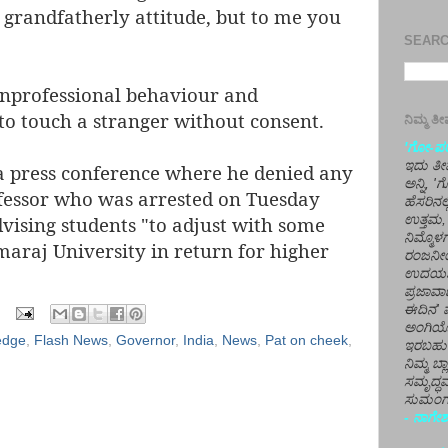
 grandfatherly attitude, but to me you
SEARCH
 unprofessional behaviour and
to touch a stranger without consent.
ನಿಮ್ಮ 
'ಗೋ-ಪರಾ
ಇದು ತೀರ
a press conference where he denied any
ಅನ್ನಿ, 
ofessor who was arrested on Tuesday
ಹೆಸರಿನಲ
ಉತ್ತಮ, 
vising students "to adjust with some
ನಿಮ್ಮೊ
maraj University in return for higher
ರಂಜನೀಯ
ಉದಯಶಂಕರ
ಪ್ರಜಾವಾ
ಈದಿನ' ವ
ಅಂಗಿಯ
edge
,
Flash News
,
Governor
,
India
,
News
,
Pat on cheek
,
ಇರಬಹು
ನಿಮ್ಮ ಬ್
ಸಮೃದ್ಧವ
ಸುಮಂಗಲ
- ನಾಗೇಶ