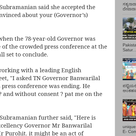
ಸತ್ಯನಾರ
, Subramanian said she accepted the
ದೇವಾರಾಧ
onvinced about your (Governor’s)
 when the 78-year-old Governor was
 of the crowded press conference at the
Pakist
Satur..
l set to conclude.
orking with a leading English
eet, "I asked TN Governor Banwarilal
s press conference was ending. He
ಪಟ್ಟಿಯಲ
ಅಂತಹವರ
? and without consent ? pat me on the
 Subramanian further said, "Here is
excellency Governor Mr Banwarilal
unique
E- Com
Mr Purohit. it might be an act of