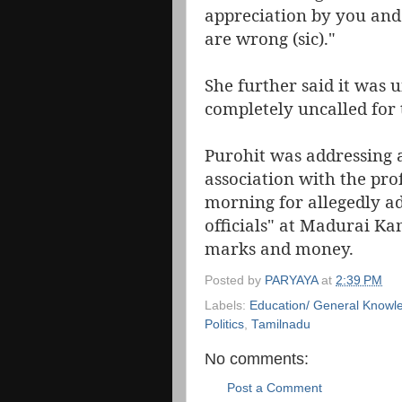
appreciation by you and
are wrong (sic)."
She further said it was
completely uncalled for 
Purohit was addressing 
association with the pr
morning for allegedly ad
officials" at Madurai Ka
marks and money.
Posted by
PARYAYA
at
2:39 PM
Labels:
Education/ General Knowl
Politics
,
Tamilnadu
No comments:
Post a Comment