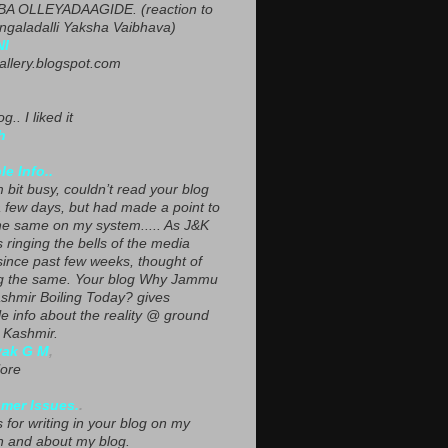
A OLLEYADAAGIDE. (reaction to
ngaladalli Yaksha Vaibhava)
NI
gallery.blogspot.com
g.. I liked it
h
le Info..
 bit busy, couldn’t read your blog
a few days, but had made a point to
he same on my system..... As J&K
s ringing the bells of the media
since past few weeks, thought of
g the same. Your blog Why Jammu
shmir Boiling Today? gives
le info about the reality @ ground
n Kashmir.
yak G M
,
ore
mer Issues.
.
 for writing in your blog on my
n and about my blog.