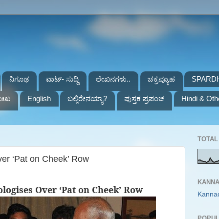
ನಿಗೂಢ
ವಾಟ್- ಸುದ್ದಿ
ಲೇಖನಗಳು..
ಚಕ್ರವ್ಯೂಹ
SPARD
ುಃಖ
English
ಬಲ್ಲಿರೇನಯ್ಯಾ?
ಪುಸ್ತಕ ಪ್ರಪಂಚ
Hindi & Oth
TOTAL 
er ‘Pat on Cheek’ Row
KANNA
logises Over ‘Pat on Cheek’ Row
Kanna
POPUL