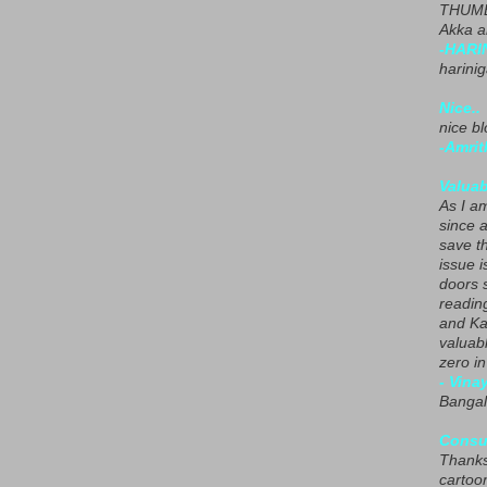
THUMB
Akka a
-HARI
harini
Nice..
nice blo
-Amrit
Valuab
As I am
since 
save t
issue i
doors 
readin
and Ka
valuab
zero i
- Vina
Bangal
Consu
Thanks
cartoo