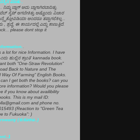
ಸ್ಸಿನ ಮಾತು .
ಾ... ನಿಮ್ಮ ಬ್ಲಾಗ್ ಅದು ಬ್ಲಾಗಾಗಿರಬಾದಿತ್ತು.
ವೆಬ್ ಸೈಟ್ ಆಗಬೇಕಿತ್ತು.ಅಷ್ಟೊಂದು ವಿಚಾರ
ಎನ್ಸೈಕ್ಲೋಪಿಡಿಯಾ ಅಂದರೂ ತಪ್ಪಾಗಲಿಕಿಲ್ಲ...
ಮ , ಶ್ರದ್ಧೆ, ಈ ಕಾರ್ಯದಲ್ಲಿ ಎದ್ದು ಕಾಣುತ್ತಿದೆ.
ck... please dont stop it
nformation.
.
a lot for nice Information. I have
ಂದು ಹುಲ್ಲಿನ ಕ್ರಾಂತಿ' kannada book.
want both "One-Straw Revolution"
oad Back to Nature and The
l Way Of Farming" English Books.
can I get both the books? can you
ore information? Would you please
e if you know about availibility
ooks. This is my mail ID:
lla@gmail.com and phone no.
15493 (Reaction to "Green Tea
 to Fukuoka": )
rswamy (ಕುಕೂಊ..)
ent..1