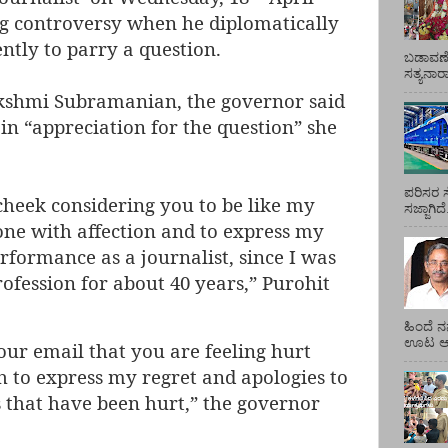
ng controversy when he diplomatically
ntly to parry a question.
ಬಡಾವಣೆ
ಸತ್ಯನಾ
akshmi Subramanian, the governor said
in “appreciation for the question” she
ಪರಿಸರ ಸ
cheek considering you to be like my
ಸಜ್ಜಾಗಿದ
one with affection and to express my
rformance as a journalist, since I was
ofession for about 40 years,” Purohit
ಹಿಂದೆ ನ
ಊಟ ಆಯ್
ur email that you are feeling hurt
sh to express my regret and apologies to
 that have been hurt,” the governor