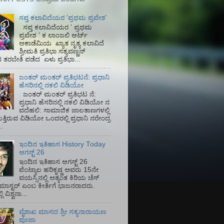
ಸಪ್ತ ಕಲಾವಿದೆಯರ ʼಪ್ರಥಮ ಪ್ರವೇಶʼ
ಸಪ್ತ ಕಲಾವಿದೆಯರ ʼ ಪ್ರಥಮ
ಪ್ರವೇಶ ʼ ಕ ಲಾಂಜಲಿ ಆರ್ಟ್
ಅಕಾಡೆಮಿಯ‌ ಖ್ಯಾತ ನೃತ್ಯ ಕಲಾವಿದೆ
ಶ್ರೀಮತಿ ಪ್ರತಿಭಾ ಸತ್ಯವಣ್ಣನ್
ತರಬೇತಿ ಪಡೆದ ಏಳು ಪ್ರತಿಭಾ...
ಜಂತರ್ ಮಂತರ್ ಪ್ರತಿಭಟನೆ: ಪ್ರಧಾನಿ
ಹೆಸರಿನಲ್ಲಿ ನಕಲಿ ವಿಡಿಯೋ
ಜಂತರ್ ಮಂತರ್ ಪ್ರತಿಭಟ ನೆ:
ಪ್ರಧಾನಿ ಹೆಸರಿನಲ್ಲಿ ನಕಲಿ ವಿಡಿಯೋ ನ
ವದೆಹಲಿ: ಸಾಮಾಜಿಕ ಜಾಲತಾಣಗಳಲ್ಲಿ
ತ್ತಿರುವ ವಿಡಿಯೋ ಒಂದರಲ್ಲಿ ಪ್ರಧಾನಿ ನರೇಂದ್ರ
.
ಇಂದಿನ ಇತಿಹಾಸ History Today
ಆಗಸ್ಟ್ 26
ಇಂದಿನ ಇತಿಹಾಸ ಆಗಸ್ಟ್ 26
ಪೆಂಟ್ಯಾಲ ಹರಿಕೃಷ್ಣ ಅವರು 15ನೇ
ವಯಸ್ಸಿನಲ್ಲಿ ಅತ್ಯಂತ ಕಿರಿಯ ಚೆಸ್
ಡ್ ಮಾಸ್ಟರ್ ಎಂಬ ಕೀರ್ತಿಗೆ ಭಾಜನರಾದರು.
ಿ ವಿಶ್ವನಾ...
ವೈಶಾಖ ಮಾಸದ ಶ್ರೀ ಸತ್ಯನಾರಾಯಣ
ಪೂಜಾ