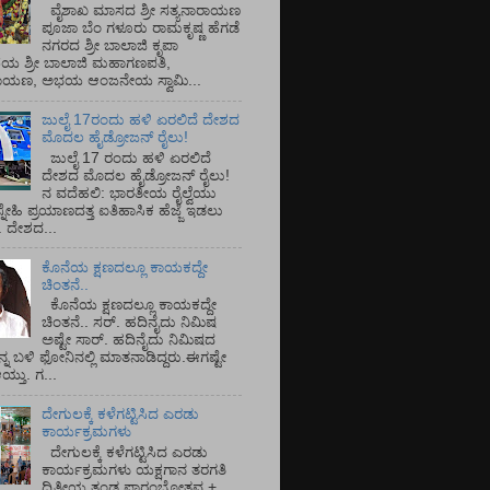
ವೈಶಾಖ ಮಾಸದ ಶ್ರೀ ಸತ್ಯನಾರಾಯಣ
ಪೂಜಾ ಬೆಂ ಗಳೂರು ರಾಮಕೃಷ್ಣ ಹೆಗಡೆ
ನಗರದ ಶ್ರೀ ಬಾಲಾಜಿ ಕೃಪಾ
ಯ ಶ್ರೀ ಬಾಲಾಜಿ ಮಹಾಗಣಪತಿ,
ರಾಯಣ, ಅಭಯ ಆಂಜನೇಯ ಸ್ವಾಮಿ...
ಜುಲೈ 17ರಂದು ಹಳಿ ಏರಲಿದೆ ದೇಶದ
ಮೊದಲ ಹೈಡ್ರೋಜನ್ ರೈಲು!
ಜುಲೈ 17 ರಂದು ಹಳಿ ಏರಲಿದೆ
ದೇಶದ ಮೊದಲ ಹೈಡ್ರೋಜನ್ ರೈಲು!
ನ ವದೆಹಲಿ: ಭಾರತೀಯ ರೈಲ್ವೆಯು
್ನೇಹಿ ಪ್ರಯಾಣದತ್ತ ಐತಿಹಾಸಿಕ ಹೆಜ್ಜೆ ಇಡಲು
ೆ. ದೇಶದ...
ಕೊನೆಯ ಕ್ಷಣದಲ್ಲೂ ಕಾಯಕದ್ದೇ
ಚಿಂತನೆ..
ಕೊನೆಯ ಕ್ಷಣದಲ್ಲೂ ಕಾಯಕದ್ದೇ
ಚಿಂತನೆ.. ಸರ್.‌ ಹದಿನೈದು ನಿಮಿಷ
ಅಷ್ಟೇ ಸಾರ್.‌ ಹದಿನೈದು ನಿಮಿಷದ
ನ್ನ ಬಳಿ ಫೋನಿನಲ್ಲಿ ಮಾತನಾಡಿದ್ದರು.ಈಗಷ್ಟೇ
ತು. ಗ...
ದೇಗುಲಕ್ಕೆ ಕಳೆಗಟ್ಟಿಸಿದ ಎರಡು
ಕಾರ್ಯಕ್ರಮಗಳು
ದೇಗುಲಕ್ಕೆ ಕಳೆಗಟ್ಟಿಸಿದ ಎರಡು
ಕಾರ್ಯಕ್ರಮಗಳು ಯಕ್ಷಗಾನ ತರಗತಿ
ದ್ವಿತೀಯ ತಂಡ ಪ್ರಾರಂಭೋತ್ಸವ +