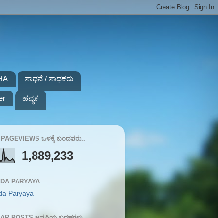
HA
ಸಾಧನೆ / ಸಾಧಕರು
er
ಹವ್ಯಕ
PAGEVIEWS ಒಳಕ್ಕೆ ಬಂದವರು..
1,889,233
DA PARYAYA
da Paryaya
AR POSTS ಜನಪ್ರಿಯ ಬರಹಗಳು