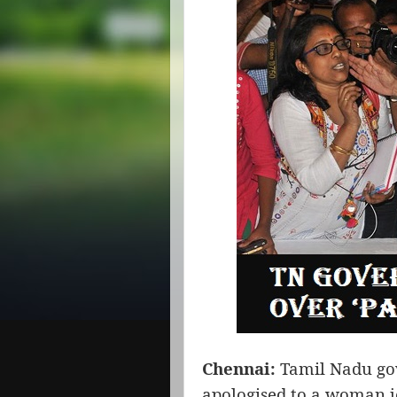
Chennai:
Tamil Nadu gov
apologised to a woman j