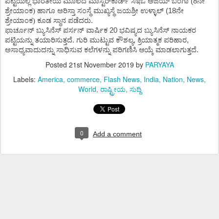
ಪಟ್ಟಿಯಲ್ಲಿ
ಭಾರತೀಯ
ಮೂಲದ
ಮಾಸ್ಟರ್
ಕಾರ್ಡ್
‌
ಸಿಇಒ
ಅಜಯ್
‌
ಬಂಗಾ
(8
ನೇ
ಶ್ರೇಯಾಂಕ)
ಹಾಗೂ
ಅರಿಸ್ತಾ
ಸಂಸ್ಥೆ
ಮುಖ್ಯಸ್ಥೆ
ಜಯಶ್ರೀ
ಉಳ್ಳಾಲ್
‌ (18
ನೇ
ಶ್ರೇಯಾಂಕ) ಕೂಡ
ಸ್ಥಾನ
ಪಡೆದರು.
ಫಾರ್ಚೂನ್
‌
ಬ್ಯುಸಿನೆಸ್
‌
ಪರ್ಸನ್
‌
ವಾರ್ಷಿಕ
20
ಭವಿಷ್ಯದ
ಬ್ಯುಸಿನೆಸ್
‌
ನಾಯಕರ
ಪಟ್ಟಿಯನ್ನು
ತಯಾರಿಸುತ್ತದೆ
.
ಗುರಿ
ಮುಟ್ಟುವ
ಕೌಶಲ್ಯ
,
ಕ್ರಿಯಾತ್ಮಕ
ಪರಿಹಾರ
,
ಅಸಾಧ್ಯವಾದುದನ್ನು
ಸಾಧಿಸುವ
ಕಲೆಗಳನ್ನು
ಪರಿಗಣಿಸಿ
ಆಯ್ಕೆ
ಮಾಡಲಾಗುತ್ತದೆ
.
Posted
21st November 2019
by
PARYAYA
Labels:
America
commerce
Flash News
India
Nation
News
World
ರಾಷ್ಟ್ರೀಯ
ಸುದ್ದಿ
0
Add a comment