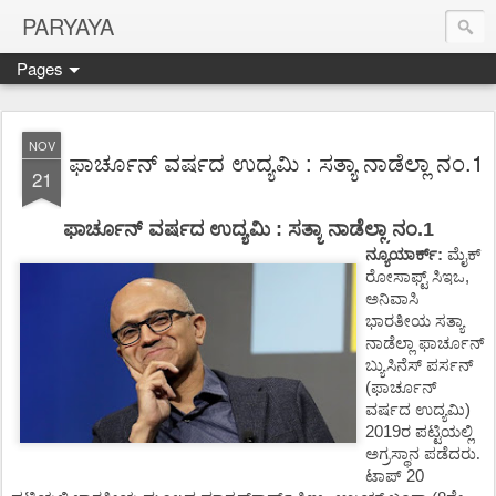
PARYAYA
Pages
NOV
ಫಾರ್ಚೂನ್‌ ವರ್ಷದ ಉದ್ಯಮಿ : ಸತ್ಯಾ ನಾಡೆಲ್ಲಾ ನಂ.1
21
ಫಾರ್ಚೂನ್
‌
ವರ್ಷದ
ಉದ್ಯಮಿ
:
ಸತ್ಯಾ
ನಾಡೆಲ್ಲಾ
ನಂ
.1
ನ್ಯೂಯಾರ್ಕ್
‌:
ಮೈಕ್
ರೋಸಾಫ್ಟ್
ಸಿಇಒ
,
ಅನಿವಾಸಿ
ಭಾರತೀಯ
ಸತ್ಯಾ
ನಾಡೆಲ್ಲಾ
ಫಾರ್ಚೂನ್
ಬ್ಯುಸಿನೆಸ್
‌
ಪರ್ಸನ್
(
ಫಾರ್ಚೂನ್
ವರ್ಷದ
ಉದ್ಯಮಿ
)
2019
ರ
ಪಟ್ಟಿಯಲ್ಲಿ
ಅಗ್ರಸ್ಥಾನ
ಪಡೆದರು.
ಟಾಪ್
‌ 20