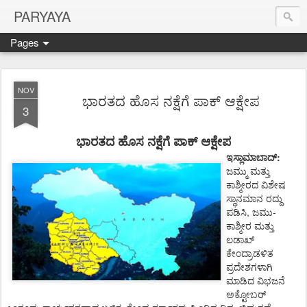
PARYAYA
Pages
NOV
ಭಾರತದ ಹೊಸ ನಕ್ಷೆಗೆ ಪಾಕ್ ಆಕ್ಷೇಪ
3
ಭಾರತದ
ಹೊಸ
ನಕ್ಷೆಗೆ
ಪಾಕ್
ಆಕ್ಷೇಪ
:
ಇಸ್ಲಾಮಾಬಾದ್
ಜಮ್ಮು
ಮತ್ತು
ಕಾಶ್ಮೀರದ
ವಿಶೇಷ
ಸ್ಥಾನಮಾನ
ರದ್ದು
,
-
ಪಡಿಸಿ
ಜಮು
ಕಾಶ್ಮೀರ
ಮತ್ತು
ಲಡಾಖ್
ಕೇಂದ್ರಾಡಳಿತ
ಪ್ರದೇಶಗಳಾಗಿ
ಮಾಡಿದ
ವಿಭಜನೆ
ಅಕ್ಟೋಬರ್