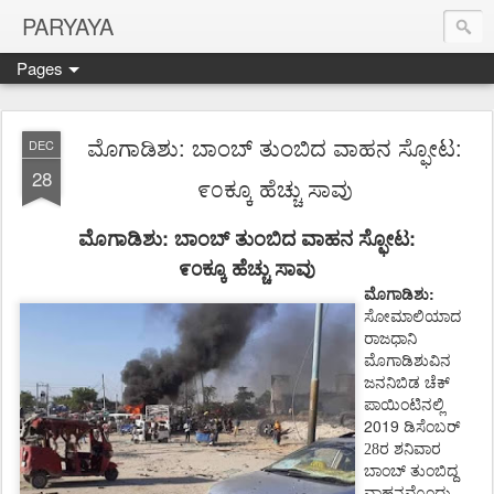
PARYAYA
Pages
ಮೊಗಾಡಿಶು: ಬಾಂಬ್ ತುಂಬಿದ ವಾಹನ ಸ್ಫೋಟ:
DEC
28
೯೦ಕ್ಕೂ ಹೆಚ್ಚು ಸಾವು
:
:
ಮೊಗಾಡಿಶು
ಬಾಂಬ್
ತುಂಬಿದ
ವಾಹನ
ಸ್ಫೋಟ
೯೦ಕ್ಕೂ
ಹೆಚ್ಚು
ಸಾವು
:
ಮೊಗಾಡಿಶು
ಸೋಮಾಲಿಯಾದ
ರಾಜಧಾನಿ
ಮೊಗಾಡಿಶುವಿನ
ಜನನಿಬಿಡ
ಚೆಕ್
ಪಾಯಿಂಟಿನಲ್ಲಿ
2019
ಡಿಸೆಂಬರ್
28ರ ಶನಿವಾರ
ಬಾಂಬ್
ತುಂಬಿದ್ದ
ವಾಹನವೊಂದು