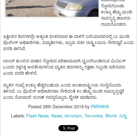
ಸ್ಫೋಟಗೊಂಡು
೯೦ಕ್ಕೂ
ಹೆಚ್ಚು
ಮಂದಿ
ಸಾವನ್ನಪ್ಪಿ
ಹಲವರು
ಗಾಯಗೊಂಡರು.
ಇತ್ತೀಚಿನ
ದಿನಗಳಲ್ಲೇ
ಅತ್ಯಂತ
ಭೀಕರವಾದ
ಈ
ದಾಳಿಗೆ
ಬಲಿಯಾದವರಲ್ಲಿ
೧೭
ಮಂದಿ
,
,
ಪೊಲೀಸ್
ಅಧಿಕಾರಿಗಳು
ವಿದ್ಯಾರ್ಥಿಗಳು
ಇಬ್ಬರು
ಟರ್ಕಿ
ರಾಷ್ಟ್ರೀಯರು
ಸೇರಿದ್ದಾರೆ
ಎಂದು
.
ವರದಿ
ತಿಳಿಸಿದೆ
ಬಾಂಬ್
ತುಂಬಿದ
ವಾಹನ
ಸ್ಫೋಟದ
ಪರಿಣಾಮವಾಗಿ
ಧ್ವಂಸಗೊಂಡಿರುವ
ಮಿನಿಬಸ್
ಒಂದರ
ರಕ್ತಸಿಕ್ತ
ಅವಶೇಷಗಳಿಂದ
ಮೃತರ
ಶವಗಳನ್ನು
ರಕ್ಷಣಾ
ಸಿಬ್ಬಂದಿ
ಸಾಗಿಸಿದರು
.
ಎಂದು
ವರದಿ
ಹೇಳಿದೆ
ಮೃತರ
ಸಂಖ್ಯೆ
೯೦ಕ್ಕೂ
ಹೆಚ್ಚಿರಬಹುದು
ಎಂದು
ಅಂತಾರಾಷ್ಟ್ರೀಯ
ಸಂಸ್ಥೆಯೊಂದು
.
ತಿಳಿಸಿದೆ
೧೭
ಪೊಲಿಸ್
ಅಧಿಕಾರಿಗಳೂ
ಸೇರಿದಂತೆ
೯೦
ಹೆಚ್ಚು
ಮಂದಿ
ಸಾವನ್ನಪ್ಪಿದ್ದರೆ
ಎಂದು
ಸೋಮಾಲಿ
ಸಂಸತ್
ಸದಸ್ಯರೊಬ್ಬರು
ಟ್ವೀಟ್
ಮಾಡಿದರು.
Posted
28th December 2019
by
PARYAYA
Labels:
Flash News
News
terrorism
Terrorists
World
ಸುದ್ದಿ