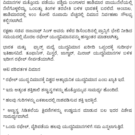
ವಿಮಾನಗಳ
ಮತ್ತೊಂದು
ಪಡೆಯು
ಪಶ್ಚಿಮ
ಬಂಗಾಳದ
ಹಾಶಿಮಾರ
ವಾಯುನೆಲೆಯಲ್ಲಿ
ನೆಲೆಗೊಳ್ಳಲಿದ್ದು
,
ಒಂಬತ್ತು
ತಿಂಗಳ
ತರಬೇತಿ
ಬಳಿಕ
ಭಾರತಕ್ಕೆ
ಬರಲಿದೆ
.
ಅಂಬಾಲ
,
ಹಾಶಿಮಾರದಲ್ಲಿ
೪೦೦
ಕೋಟಿ
ರೂಪಾಯಿ
ವೆಚ್ಚದಲ್ಲಿ
ವಿಮಾನ
ನಿರ್ವಹಣಾ
ಸೌಲಭ್ಯ
ಕಲ್ಪಿಸಲಾಗಿದೆ
.
ರಕ್ಷಣಾ
ಸಚಿವ
ರಾಜನಾಥ್
ಸಿಂಗ್
ಅವರು
ಕಳೆದ
ಡಿಸೆಂಬರಿನಲ್ಲಿ
ಪ್ರಾನ್ಸಿಗೆ
ಭೇಟಿ
ನೀಡಿದ
ಸಮಯದಲ್ಲಿ
ಮೊದಲ
ರಫೇಲ್
ಯುದ್ಧವಿಮಾನವನ್ನು
ಹಸ್ತಾಂತರ
ಮಾಡಲಾಗಿತ್ತು
.
ಭಾರತ
ಮತ್ತು
ಫ್ರಾನ್ಸ್
ಮಧ್ಯೆ
ಯುದ್ಧವಿಮಾನ
ಖರೀದಿ
ಒಪ್ಪಂದಕ್ಕೆ
ಸುದೀರ್ಘ
ಇತಿಹಾಸವಿದೆ
.
ತೂಫಾನಿಸ್
,
ಮಿಸ್ಟರೆ
,
ಜಾಗ್ವಾರ್
,
ಮಿರಾಜ್
ಯುದ್ಧವಿಮಾನಗಳ
ಬಳಿಕ
ಇದೀಗ
ರಫೇಲ್
ಸೇರ್ಪಡೆಯಾಗಿದೆ
.
ಆಟ
ಪರಿವರ್ತಕ
ವಿಮಾನ
*
ರಫೇಲ್
ಯುದ್ಧ
ವಿಮಾನಕ್ಕೆ
ವಿಶ್ವದ
ಅತ್ಯಾಧುನಿಕ
ಯುದ್ಧವಿಮಾನ
ಎಂಬ
ಖ್ಯಾತಿ
ಇದೆ
.
*
ಇದು
ಅತ್ಯಂತ
ಶಕ್ತಿಶಾಲಿ
ಶಸ್ತ್ರಾಸ್ತ್ರಗಳನ್ನು
ಹೊತ್ತೊಯ್ಯುವ
ಸಾಮರ್ಥ್ಯ
ಹೊಂದಿದೆ
.
*
ಹಲವು
ಗುರಿಗಳನ್ನು
ಏಕಕಾಲದಲ್ಲಿ
ನಾಶಪಡಿಸುವ
ಶಕ್ತಿ
ಇದಕ್ಕಿದೆ
.
*
ಅಣ್ವಸ್ತ್ರ
ಸಿಡಿತಲೆಯ
ಕ್ಷಿಪಣಿಗಳನ್ನು
ಉಡ್ಡಯನ
ಮಾಡುವ
ಬಲ
ಇದರ
ವಿಶೇಷ
ಸಾಮರ್ಥ್ಯವಾಗಿದೆ
.
*
ಒಂದು
ರಫೇಲ್
,
ವೈರಿಪಡೆಯ
ಹಲವು
ಯುದ್ಧವಿಮಾನಗಳಿಗೆ
ಸಮ
ಎನ್ನಲಾಗುತ್ತಿದೆ
.