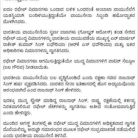
ಐದೂ
ರಫೇಲ್
ವಿಮಾನಗಳು
ಒಂದಾದ
ಬಳಿಕ
ಒಂದರಂತೆ
ಅಂಬಾಲಾ
ವಾಯುನೆಲೆಗೆ
ಯಶಸ್ವಿಯಾಗಿ
ಬಂದಿಳಿಯುತ್ತಿದ್ದಂತೆಯೇ
ವಾಯುಸೇನಾ
ಸಿಬ್ಬಂದಿ
ಹರ್ಷೊದ್ಘಾತರ
ಮೊಳಗಿಸಿದರು
.
ಭಾರತೀಯ
ವಾಯುಸೇನೆಯ
ಸ್ವರ್ಣ
ಬಾಣಗಳು
(
ಗೋಲ್ಡನ್
ಆರೋಸ್
)
ತಂಡ
ಸೇರಿದ
ರಫೇಲ್
ಯುದ್ಧ
ವಿಮಾನಗಳನ್ನು
ಭಾರತೀಯ
ವಾಯುಪಡೆಯ
ಮುಖ್ಯಸ್ಥ
ಏರ್
ಮಾರ್ಷಲ್
ರಾಕೇಶ್
ಕುಮಾರ್
ಸಿಂಗ್
ಬಧೌರಿಯಾ
(
ಆರ್
ಕೆ
ಎಸ್
ಭದೌರಿಯಾ
)
ಮತ್ತು
ಇತರ
ಅಧಿಕಾರಿಗಳು
ವಿಮಾನಗಳನ್ನು
ಸ್ವಾಗತಿಸಿದರು
.
ರಫೇಲ್
ವಿಮಾನಗಳೂ
ಆಗಮಿಸುತ್ತಿದ್ದಂತೆಯೇ
ಯುದ್ಧ
ವಿಮಾನಗಳಿಗೆ
ವಾಟರ್
ಸೆಲ್ಯೂ
m
(
ಜಲ
ಗೌರವ
)
ನೀಡಲಾಯಿತು
.
ಭಾರತೀಯ
ವಾಯುಸೇನೆಯ
ಬಲ
ವೃದ್ಧಿಗೊಂಡಿದೆ
ಎಂದು
ರಕ್ಷಣಾ
ಸಚಿವ
ರಾಜನಾಥ್
ಸಿಂಗ್
ಹರ್ಷ
ವ್ಯಕ್ತಪಡಿಸಿದರು
.
ಬಾರತದ
ಸೇನಾ
ಇತಿಹಾಸದಲ್ಲಿ
ಹೊಸ
ಅಧ್ಯಾಯವೊಂದು
ಆರಂಭವಾಗಿದೆ
ಎಂದ
ರಾಜನಾಥ್
ಸಿಂಗ್
ಹೇಳಿದರು
.
ಇದಕ್ಕೂ
ಮುನ್ನ
ಟ್ವೀಟ್
ಮಾಡಿದ್ದ
ರಾಜನಾಥ್
ಸಿಂಗ್
,
ರಾಷ್ಟ್ರ
ರಕ್ಷಣೆಯಲ್ಲಿ
ಕರ್ತವ್ಯ
ನಿರತವಾಗಲಿರುವ
ರಫೇಲ್
ಜೆಟ್
ಗಳನ್ನು
ಸ್ವಾಗತಿಸಲು
ಅತೀವ
ಸಂತೋಷವಾಗುತ್ತಿದೆ
ಎಂದು
ಹೇಳಿದ್ದರು
.
ಮುಂದಿನ
ಆಗಸ್ಟ್
ತಿಂಗಳಲ್ಲಿ
ಈ
ರಫೇಲ್
ಯುದ್ಧ
ವಿಮಾನಗಳಿಗೆ
ಅಧಿಕೃತವಾದ
ಸ್ವಾಗತ
ದೊರೆಯಲಿದ್ದು
,
ಅದ್ದೂರಿ
ಸಮಾರಂಭದ
ಮೂಲಕ
ರಫೇಲ್
ಸಂಭ್ರಮಾಚರಣೆ
ನಡೆಯಲಿದೆ
ಎಂದು
ಭಾರತೀಯ
ವಾಯುಸೇನೆ
ತಿಳಿಸಿದೆ
.