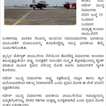
ಹಂತದ
ಐದು
ರಫೇಲ್
ಯುದ್ಧ
ವಿಮಾನಗಳು
2020
ಜುಲೈ 7ರ
ಬುಧವಾರ
ಬುಧವಾರ
ಮಧ್ಯಾಹ್ನ
ಅಂಬಾಲ
ವಾಯುನೆಲೆಗೆ
ಬಂದಿಳಿದವು
.
ಭಾರತದ
ನೆಲವನ್ನು
ಚುಂಬಿಸಿದ
ಸಮರವಿಮಾನಗಳು
ಭಾರತೀಯ
ವಾಯುಪಡೆಗೆ
ಭೀಮಬಲವನ್ನು
ತಂದುಕೊಟ್ಟಿದ್ದು
ಸಮಸ್ತ
ಭಾರತೀಯ
ಹೆಮ್ಮೆ
ನೂರ್ಮಡಿಗೊಂಡಿತು.
ಫ್ರಾನ್ಸಿನ
ಮೆರಿಗ್ನಾಕ್
ವಾಯುಸೇನಾ
ನೆಲೆಯಿಂದ
ಹೊರಟಿದ್ದ
ವಿಮಾನಗಳು
ಅಂಬಾಲಾ
ತಲುಪುತ್ತಿದ್ದಂತೆಯೇ
ರಾಷ್ಟ್ರ
ಸಂರಕ್ಷಣೆಗೆ
ಸಂಬಂಧಿಸಿ
ಸಂಸ್ಕೃತ
ಶ್ಲೋಕವೊಂದನ್ನು
ಟ್ವೀಟ್
ಮಾಡುವ
ಮೂಲಕ
ಪ್ರಧಾನಿ
ನರೇಂದ್ರ
ಮೋದಿ
ಅವರು
ವಿಮಾನಗಳಿಗೆ
ಸ್ವಾಗತ
ಕೋರಿದರು
.
ರಫೇಲ್
ಯುದ್ಧ
ವಿಮಾನಗಳು
ರಾಷ್ಟ್ರ
ರಕ್ಷಣೆಯಲ್ಲಿ
ಸದ್ಗುಣ
ಹಾಗೂ
ತ್ಯಾಗ
ಮನೋಭಾವದಿಂದ
ಕರ್ತವ್ಯ
ನಿರತವಾಗಲಿವೆ
ಎಂದು
ಪ್ರಧಾನಿ
ಮೋದಿ
ಈ
ವೇಳೆ
ಭರವಸೆ
ವ್ಯಕ್ತಪಡಿಸಿದರು
.
ರಫೇಲ್
ಯುದ್ಧ
ವಿಮಾನಗಳು
ಭಾರತೀಯ
ವಾಯುಸೇನೆಯ
ಸಾಮರ್ಥ್ಯವನ್ನು
ಇಮ್ಮಡಿಗೊಳಿಸಿದ್ದು
,
ದೇಶದ
ಗಡಿಗಳು
ಮತ್ತಷ್ಟು
ಸುರಕ್ಷಿತವಾಗಿವೆ
ಎಂದು
ಪ್ರಧಾನಿ
ಮೋದಿ
ಸಂತಸ
ವ್ಯಕ್ತಪಡಿಸಿದರು
.