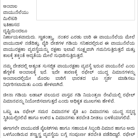
ಅಂಬಾಲ
ವಾಯುನೆಲೆಯು
ಮಿಲಿಟರಿ
ಇತಿಹಾಸದ
ದೃಷ್ಟಿಯಿಂದಲೂ
ನಿರ್ಣಾಯಕವಾದುದು
.
ಸ್ವಾತಂತ್ರ್ಯಾ
ನಂತರ
ಎರಡು
ಬಾರಿ
ಈ
ವಾಯುನೆಲೆಯ
ಮೇಲೆ
ವಾಯುದಾಳಿ
ನಡೆದಿತ್ತು
.
ವೈರಿ
ದೇಶಗಳ
ಗಡಿಯ
ಸನಿಹದಲ್ಲಿರುವ
ಈ
ವಾಯುನೆಲೆಯ
ವಾಯುರಕ್ಷಣಾ
ವ್ಯವಸ್ಥೆಯನ್ನು
ರಕ್ಷಣಾ
ಇಲಾಖೆ
ಸೂಕ್ಷ್ಮವಾಗಿ
ಗಮನಿಸುತ್ತಿರುತ್ತದೆ
ಮತ್ತು
ಕಾಲಕ್ಕೆ
ತಕ್ಕಂತೆ
ಆದ್ಯತೆಯ
ಮೇಲೆ
ಸುಧಾರಿಸುತ್ತಿರುತ್ತದೆ
.
ನಮ್ಮ
ದೇಶದಲ್ಲಿ
ಅತ್ಯಂತ
ಸುಸಜ್ಜಿತ
ವಾಯುರಕ್ಷಣಾ
ವ್ಯವಸ್ಥೆ
ಇರುವ
ವಾಯುನೆಲೆ
ಎಂಬ
ಹೆಗ್ಗಳಿಕೆ
ಅಂಬಾಲಕ್ಕೆ
ಇದೆ
.
ಇದೇ
ಕಾರಣಕ್ಕೆ
ರಫೇಲ್
ಯುದ್ಧ
ವಿಮಾನಗಳನ್ನು
ಅಂಬಾಲದಲ್ಲಿಯೇ
ಮೊದಲ
ಬಾರಿಗೆ
ಭಾರತದ
ಭೂ
ಸ್ಪರ್ಶ
ಮಾಡಿಸಲು
ನಿರ್ಧರಿಸಲಾಯಿತು
ಎಂದು
ಹೇಳಲಾಗಿದೆ
.
ಚೀನಾ
ಗಡಿಯ
ಲಡಾಖ್
ವಲಯದ
ವಾಸ್ತವ
ಗಡಿ
ನಿಯಂತ್ರಣ
ರೇಖೆಯಲ್ಲಿ
ರಫೇಲ್
ವಿಮಾನವನ್ನು
ನಿಯೋಜಿಸಲಾಗುತ್ತದೆ
ಎಂದು
ಅಧಿಕೃತ
ಮೂಲಗಳು
ಹೇಳಿವೆ
.
ಒಟ್ಟು
೩೬
ರಫೇಲ್
ಸಮರ
ವಿಮಾನಗಳ
ಪೈಕಿ
೩೦
ವಿಮಾನಗಳು
ಯುದ್ಧ
ಸನ್ನದ್ಧ
ಸ್ಥಿತಿಯಲ್ಲಿರಲಿವೆ
ಹಾಗೂ
ಉಳಿದ
೬
ವಿಮಾನಗಳು
ತರಬೇತಿ
ನೀಡಲು
ಬಳಕೆಯಾಗಲಿವೆ
.
ಈಗಾಗಲೇ
ವಾಯುಪಡೆ
ಪೈಲಟ್
ಗಳು
ಹಾಗೂ
ಸಹಾಯಕ
ಸಿಬ್ಬಂದಿ
ವಿಮಾನ
ಹಾಗೂ
ಅದು
ಒಳಗೊಂಡಿರುವ
ಶಸ್ತ್ರಾಸ್ತ್ರ
ವ್ಯವಸ್ಥೆಯ
ಬಗ್ಗೆ
ಸಂಪೂರ್ಣ
ತರಬೇತಿ
ಪಡೆದಿದ್ದಾರೆ
.
ರಫೇಲ್