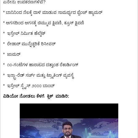
ಏನೇನು
ಉಪಕರಣಗಳಿವೆ
?
*
ಬಾನಿನಿಂದ
ನೆಲಕ್ಕೆ
ದಾಳಿ
ಮಾಡುವ
ಸಾಮರ್ಥ್ಯದ
ಫ್ರೆಂಚ್
ಹ್ಯಾಮರ್
*
ಆಗಸದಿಂದ
ಆಗಸಕ್ಕೆ
ಚಿಮ್ಮುವ
ಕ್ಷಿಪಣಿ
,
ಕ್ರೂಸ್
ಕ್ಷಿಪಣಿ
*
ಇಸ್ರೇಲ್
ನಿರ್ಮಿತ
ಹೆಲ್ಮೆಟ್
*
ರೇಡಾರ್
ಮುನ್ನೆಚ್ಚರಿಕೆ
ರಿಸೀವರ್
*
ಜಾಮರ್
*
೧೦
-
ಗಂಟೆಗಳ
ಹಾರಾಟದ
ದತ್ತಾಂಶ
ರೆಕಾರ್ಡಿಂಗ್
*
ಇನ್ಫ್ರಾ
-
ರೆಡ್
ಸರ್ಚ್
ಮತ್ತು
ಟ್ರ್ಯಾಕಿಂಗ್
ವ್ಯವಸ್ಥೆ
*
ಇಸ್ರೇಲ್
ಸ್ಪೈಸ್
೨೦೦೦
ಬಾಂಬ್
ವಿಡಿಯೋ ನೋಡಲು ಕೆಳಗೆ
ಕ್ಲಿಕ್
ಮಾಡಿರಿ: