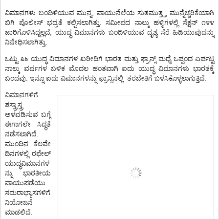
ವಿಮಾನಗಳು
ಬಂದಿಳಿಯುವ
ಮುನ್ನ
,
ವಾಯುನೆಲೆಯ
ಸುತಮುತ್ತ್ತ
ಮುನ್ನೆಚ್ಚರಿಕೆಯಾಗಿ
ಬಿಗಿ
ಪೊಲೀಸ್
ಭದ್ರತೆ
ಕಲ್ಪಿಸಲಾಗಿತ್ತು
.
ಸಮೀಪದ
ನಾಲ್ಕು
ಹಳ್ಳಿಗಳಲ್ಲಿ
ಸೆಕ್ಷನ್
೧೪೪
ಜಾರಿಗೊಳಿಸಿದ್ದಲ್ಲದೆ
,
ಯುದ್ಧ
ವಿಮಾನಗಳು
ಬಂದಿಳಿಯುವ
ದೃಶ್ಯ
ಸೆರೆ
ಹಿಡಿಯುವುದನ್ನು
ನಿಷೇಧಿಸಲಾಗಿತ್ತು
.
ಒಟ್ಟು
೩೬
ಯುದ್ಧ
ವಿಮಾನಗಳ
ಖರೀದಿಗೆ
ಭಾರತ
ಮತ್ತು
ಫ್ರಾನ್ಸ್
ಮಧ್ಯೆ
ಒಪ್ಪಂದ
ಏರ್ಪಟ್ಟ
ನಾಲ್ಕು
ವರ್ಷಗಳ
ಬಳಿಕ
ಮೊದಲ
ಹಂತವಾಗಿ
ಐದು
ಯುದ್ಧ
ವಿಮಾನಗಳು
ಭಾರತಕ್ಕೆ
ಬಂದವು
.
ಇನ್ನೂ
ಐದು
ವಿಮಾನಗಳನ್ನು
ಫ್ರಾನ್ಸಿನಲ್ಲಿ
ತರಬೇತಿಗೆ
ಬಳಸಿಕೊಳ್ಳಲಾಗುತ್ತಿದೆ
.
ವಿಮಾನಗಳಿಗೆ
ಶಸ್ತ್ರಾಸ್ತ್ರ
ಅಳವಡಿಸುವ
ಬಗ್ಗೆ
ಈಗಾಗಲೇ
ಸಿದ್ಧತೆ
ನಡೆಸಲಾಗಿದೆ
.
ಮುಂದಿನ
ಕೆಲವೇ
ದಿನಗಳಲ್ಲಿ
ರಫೇಲ್
ಯುದ್ಧವಿಮಾನಗಳ
ನ್ನು
ಭಾರತೀಯ
ವಾಯುಪಡೆಯು
ಸಮರಾಭ್ಯಾಸಗಳಿಗೆ
ನಿಯೋಜನೆ
ಮಾಡಲಿದೆ
.