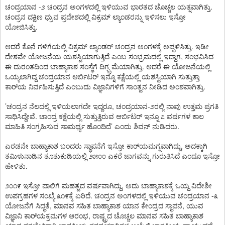
-
.
ಚಂದ್ರಯಾನ
೨
ಚಂದ್ರನ
ಅಂಗಳದಲ್ಲಿ
ಇಳಿಯುವ
ಭಾರತದ
ಚೊಚ್ಚಲ
ಯತ್ನವಾಗಿತ್ತು
ಚಂದ್ರನ
ದಕ್ಷಿಣ
ಧ್ರುವ
ಪ್ರದೇಶದಲ್ಲಿ
ವಿಕ್ರಮ್
ಲ್ಯಾಂಡರನ್ನು
ಇಳಿಸಲು
ಇಸ್ರೋ
.
ಯೋಜಿಸಿತ್ತು
.
ಆದರೆ
ಕೊನೆ
ಗಳಿಗೆಯಲ್ಲಿ
ವಿಕ್ರಮ್
ಲ್ಯಾಂಡರ್
ಚಂದ್ರನ
ಅಂಗಳಕ್ಕೆ
ಅಪ್ಪಳಿಸಿತ್ತು
ಇಡೀ
,
ದೇಶವೇ
ಯೋಜನೆಯ
ಯಶಸ್ವಿಯಾಗುತ್ತಿದೆ
ಎಂಬ
ಸಂಭ್ರಮದಲ್ಲಿ
ಇದ್ದಾಗ
ಸಂಭವಿಸಿದ
.
ಈ
ದುರಂತದಿಂದ
ಬಾಹ್ಯಾಕಾಶ
ಸಂಸ್ಥೆಗೆ
ದಿಗ್ಭ್ರಮೆಯಾಗಿತ್ತು
ಆದರೆ
ಈ
ಯೋಜನೆಯಲ್ಲಿ
ಒಯ್ಯಲಾಗಿದ್ದ
ಚಂದ್ರಯಾನ
ಆರ್ಬಿಟರ್
ಇನ್ನೂ
ಕಕ್ಷೆಯಲ್ಲಿ
ಯಶಸ್ವಿಯಾಗಿ
ಸುತ್ತುತ್ತಾ
.
ಕಾರ್
ಯ
ನಿರ್ವಹಿಸುತ್ತಿದೆ
ಎಂಬುದು
ವಿಜ್ಞಾನಿಗಳಿಗೆ
ಸಾಂತ್ವನ
ನೀಡಿದ
ಅಂಶವಾಗಿತ್ತು
’
,
-
ಚಂದ್ರನ
ನೆಲದಲ್ಲಿ
ಇಳಿಯಲಾಗದೇ
ಇದ್ದರೂ
ಚಂದ್ರಯಾನ
೨ರಲ್ಲಿ
ನಾವು
ಉತ್ತಮ
ಪ್ರಗತಿ
.
ಸಾಧಿಸಿದ್ದೇವೆ
ಚಾಂದ್ರ
ಕಕ್ಷೆಯಲ್ಲಿ
ಸುತ್ತುತ್ತಿರುವ
ಆರ್ಬಿಟರ್
ಇನ್ನೂ
೭
ವರ್ಷಗಳ
ಕಾಲ
’
.
ಮಾಹಿತಿ
ಸಂಗ್ರಹಿಸುವ
ಸಾಮರ್ಥ್ಯ
ಹೊಂದಿದೆ
ಎಂದು
ಶಿವನ್
ನುಡಿದರು
,
ಎರಡನೇ
ಬಾಹ್ಯಾಕಾಶ
ಬಂದರು
ಸ್ಥಾಪನೆಗೆ
ಇಸ್ರೋ
ಕಾರ್
ಯಮಗ್ನವಾಗಿದ್ದು
ಅದಕ್ಕಾಗಿ
ತಮಿಳುನಾಡಿನ
ತೂತುಕುಡಿಯಲ್ಲಿ
೨೫೦೦
ಎಕರೆ
ಜಾಗವನ್ನು
ಗುರುತಿಸಿದೆ
ಎಂದೂ
ಇಸ್ರೋ
.
ಹೇಳಿತು
,
೨೦೧೯
ಇಸ್ರೋ
ಪಾಲಿಗೆ
ಮಹತ್ವದ
ವರ್ಷವಾಗಿದ್ದು
ಅದು
ಬಾಹ್ಯಾಕಾಶಕ್ಕೆ
ಒಯ್ದ
ವಿದೇಶೀ
.
-
ಉಪಗ್ರಹಗಳ
ಸಂಖ್ಯೆ
೩೧೯ಕ್ಕೆ
ಏರಿದೆ
ಚಂದ್ರನ
ಅಂಗಳದಲ್ಲಿ
ಇಳಿಯುವ
ಚಂದ್ರಯಾನ
೩
,
,
ಯೋಜನೆಗೆ
ಸಿದ್ಧತೆ
ಮಾನವ
ಸಹಿತ
ಬಾಹ್ಯಾಕಾಶ
ಯಾನ
ಕೇಂದ್ರದ
ಸ್ಥಾಪನೆ
ಯುವ
,
ವಿಜ್ಞಾನಿ
ಕಾರ್
ಯಕ್ರಮಗಳ
ಆರಂಭ
ರಾಷ್ಟ್ರದ
ಚೊಚ್ಚಲ
ಮಾನವ
ಸಹಿತ
ಬಾಹ್ಯಾಕಾಶ