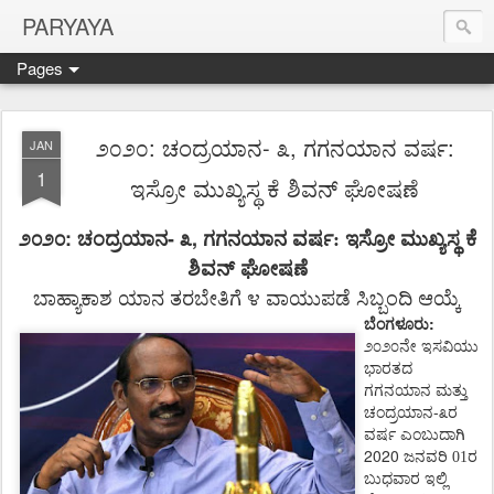
PARYAYA
Pages
೨೦೨೦: ಚಂದ್ರಯಾನ- ೩, ಗಗನಯಾನ ವರ್ಷ:
JAN
1
ಇಸ್ರೋ ಮುಖ್ಯಸ್ಥ ಕೆ ಶಿವನ್ ಘೋಷಣೆ
:
-
,
೨೦೨೦
ಚಂದ್ರಯಾನ
೩
ಗಗನಯಾನ
ವರ್ಷ:
ಇಸ್ರೋ
ಮುಖ್ಯಸ್ಥ
ಕೆ
ಶಿವನ್
ಘೋಷಣೆ
ಬಾಹ್ಯಾಕಾಶ
ಯಾನ
ತರಬೇತಿಗೆ
೪
ವಾಯುಪಡೆ
ಸಿಬ್ಬಂದಿ
ಆಯ್ಕೆ
:
ಬೆಂಗಳೂರು
೨೦೨೦ನೇ
ಇಸವಿಯು
ಭಾರತದ
ಗಗನಯಾನ
ಮತ್ತು
-
ಚಂದ್ರಯಾನ
೩ರ
ವರ್ಷ
ಎಂಬುದಾಗಿ
2020
ಜನವರಿ 01ರ
ಬುಧವಾರ ಇಲ್ಲಿ