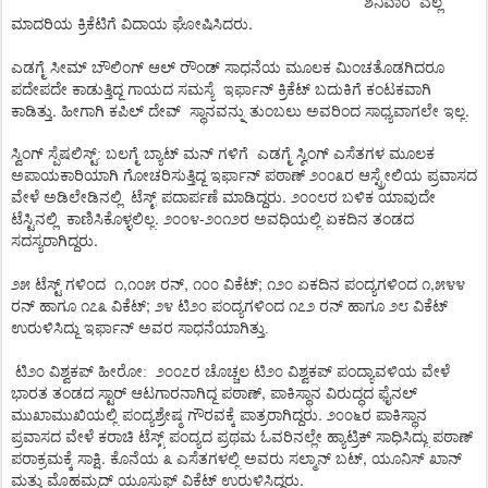
ಶನಿವಾರ
ಎಲ್ಲ
.
ಮಾದರಿಯ
ಕ್ರಿಕೆಟಿಗೆ
ವಿದಾಯ
ಘೋಷಿಸಿದರು
ಎಡಗೈ
ಸೀಮ್
ಬೌಲಿಂಗ್
ಆಲ್ ರೌಂಡ್
ಸಾಧನೆಯ
ಮೂಲಕ
ಮಿಂಚತೊಡಗಿದರೂ
ಪದೇಪದೇ
ಕಾಡುತ್ತಿದ್ದ
ಗಾಯದ
ಸಮಸ್ಯೆ
ಇರ್ಫಾನ್
ಕ್ರಿಕೆಟ್
ಬದುಕಿಗೆ
ಕಂಟಕವಾಗಿ
.
.
ಕಾಡಿತ್ತು
ಹೀಗಾಗಿ
ಕಪಿಲ್ ದೇವ್
ಸ್ಥಾನವನ್ನು
ತುಂಬಲು
ಅವರಿಂದ
ಸಾಧ್ಯವಾಗಲೇ
ಇಲ್ಲ
ಸ್ವಿಂಗ್
ಸ್ಪೆಷಲಿಸ್ಟ್: ಬಲಗೈ
ಬ್ಯಾಟ್ ಮನ್ ಗಳಿಗೆ
ಎಡಗೈ
ಸ್ವಿಂಗ್
ಎಸೆತಗಳ
ಮೂಲಕ
ಅಪಾಯಕಾರಿಯಾಗಿ
ಗೋಚರಿಸುತ್ತಿದ್ದ
ಇರ್ಫಾನ್
ಪಠಾಣ್
೨೦೦೩ರ
ಆಸ್ಟ್ರೇಲಿಯ
ಪ್ರವಾಸದ
.
ವೇಳೆ
ಅಡಿಲೇಡಿನಲ್ಲಿ
ಟೆಸ್ಟ್
ಪದಾರ್ಪಣೆ
ಮಾಡಿದ್ದರು
೨೦೦೮ರ
ಬಳಿಕ
ಯಾವುದೇ
.
-
ಟೆಸ್ಟಿನಲ್ಲಿ
ಕಾಣಿಸಿಕೊಳ್ಳಲಿಲ್ಲ
೨೦೦೪
೨೦೧೨ರ
ಅವಧಿಯಲ್ಲಿ
ಏಕದಿನ
ತಂಡದ
.
ಸದಸ್ಯರಾಗಿದ್ದರು
,
,
;
,
೨೫
ಟೆಸ್ಟ್ ಗಳಿಂದ
೧
೧೦೫
ರನ್
೧೦೦
ವಿಕೆಟ್
೧೨೦
ಏಕದಿನ
ಪಂದ್ಯಗಳಿಂದ
೧
೫೪೪
;
ರನ್
ಹಾಗೂ
೧೭೩
ವಿಕೆಟ್
೨೪
ಟಿ೨೦
ಪಂದ್ಯಗಳಿಂದ
೧೭೨
ರನ್
ಹಾಗೂ
೨೮
ವಿಕೆಟ್
ಉರುಳಿಸಿದ್ದು
ಇರ್ಫಾನ್
ಅವರ
ಸಾಧನೆಯಾಗಿತ್ತು.
ಟಿ೨೦
ವಿಶ್ವಕಪ್
ಹೀರೋ:
೨೦೦೭ರ
ಚೊಚ್ಚಲ
ಟಿ೨೦
ವಿಶ್ವಕಪ್
ಪಂದ್ಯಾವಳಿಯ
ವೇಳೆ
,
ಭಾರತ
ತಂಡದ
ಸ್ಟಾರ್
ಆಟಗಾರನಾಗಿದ್ದ
ಪಠಾಣ್
ಪಾಕಿಸ್ಥಾನ
ವಿರುದ್ಧದ
ಫೈನಲ್
.
ಮುಖಾಮುಖಿಯಲ್ಲಿ
ಪಂದ್ಯಶ್ರೇಷ್ಠ
ಗೌರವಕ್ಕೆ
ಪಾತ್ರರಾಗಿದ್ದರು
೨೦೦೬ರ
ಪಾಕಿಸ್ಥಾನ
ಪ್ರವಾಸದ
ವೇಳೆ
ಕರಾಚಿ
ಟೆಸ್ಟ್
ಪಂದ್ಯದ
ಪ್ರಥಮ
ಓವರಿನಲ್ಲೇ
ಹ್ಯಾಟ್ರಿಕ್
ಸಾಧಿಸಿದ್ದು
ಪಠಾಣ್
.
,
ಪರಾಕ್ರಮಕ್ಕೆ
ಸಾಕ್ಷಿ
ಕೊನೆಯ
೩
ಎಸೆತಗಳಲ್ಲಿ
ಅವರು
ಸಲ್ಮಾನ್
ಬಟ್
ಯೂನಿಸ್
ಖಾನ್
.
ಮತ್ತು
ಮೊಹಮ್ಮದ್
ಯೂಸುಫ್
ವಿಕೆಟ್
ಉರುಳಿಸಿದ್ದರು