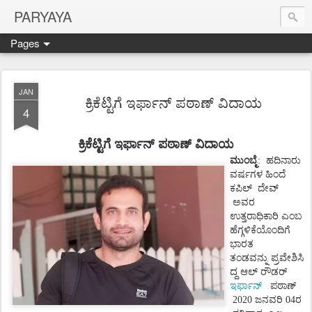
PARYAYA
Pages
JAN
ಕ್ರಿಕೆಟ್ಟಿಗೆ ಇರ್ಫಾನ್ ಪಠಾಣ್ ವಿದಾಯ
4
ಕ್ರಿಕೆಟ್ಟಿಗೆ ಇರ್ಫಾನ್
ಪಠಾಣ್
ವಿದಾಯ
ಮುಂಬೈ
:
ಹದಿನಾರು
ವರ್ಷಗಳ
ಹಿಂದೆ
ಕಪಿಲ್
ದೇವ್
ಅವರ
ಉತ್ತರಾಧಿಕಾರಿ
ಎಂಬ
ಹೆಗ್ಗಳಿಕೆಯೊಂದಿಗೆ
ಭಾರತ
ಪ್ರವೇಶಿಸಿ
ತಂಡವನ್ನು
ದ್ದ
ಆಲ್ ರೌಡರ್
ಇರ್ಫಾನ್
ಪಠಾಣ್
2020 ಜನವರಿ 04ರ