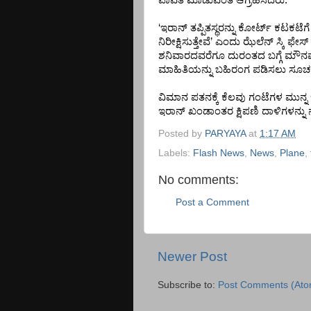
ಪಾವತಿ
ಮಾಡುವಂತೆ
ಆಗ್ರಹಿಸಿದರು
.
‘
ಇರಾನ್
ತಪ್ಪಿತಸ್ಥರನ್ನು
ಕೋರ್ಟ್
ಕಟಕಟೆಗೆ
ನಿರೀಕ್ಷಿಸುತ್ತೇವೆ
’
ಎಂದು
ಝೆಲೆನ್
ಸ್ಕಿ
ಫೇಸ್
ಶನಿವಾರದವರೆಗೂ
ದುರಂತದ
ಬಗ್ಗೆ
ಮೌನವಾ
ಮಾಹಿತಿಯನ್ನು
ಬಹಿರಂಗ
ಪಡಿಸಲು
ಸೂಚ
ವಿಮಾನ
ಪತನಕ್ಕೆ
ಕೆಲವು
ಗಂಟೆಗಳ
ಮುನ್ನ
ಇರಾನ್
ಖಂಡಾಂತರ
ಕ್ಷಿಪಣಿ
ದಾಳಿಗಳನ್ನು
Posted by
PARYAYA
at
1:17 AM
Labels:
Flash News
,
News
,
Plane
,
No comments:
Post a Comment
Newer Post
Subscribe to:
Post Comments (Ato