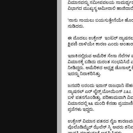
ವಿಮಾನವನ್ನು
ಸಮೀಪವಲಯ
ಸಾಮರ್ಥ್ಯ
ವಿಭಾಗದ
ಮುಖ್ಯಸ್ಥ
ಅಮೀರಾಲಿ
ಹಾಜಿದಾದ
‘
ನಾನು
ಸಾಯಲು
ಬಯಸುತ್ತೇನೆಯೇ
ಹೊರ
ನುಡಿದರು
.
ಈ
ಮೊದಲು
ಉಕ್ರೇನ್
ಇಂಟರ್
ನ್ಯಾಷನಲ
ಕ್ಷಿಪಣಿ
ದಾಳಿಯೇ
ಕಾರಣ
ಎಂದು
ಅಂತಾರಾ
ಇರಾಕಿನಲ್ಲಿರುವ
ಅಮೆರಿಕ
ಸೇನಾ
ನೆಲೆಗಳ
ವಿಮಾನಕ್ಕೆ
ಬಡಿದು
ದುರಂತ
ಸಂಭವಿಸಿದೆ
ನೀಡಿದ್ದರು
.
ಅಮೆರಿಕದ
ಅಧ್ಯಕ್ಷ
ಡೊನಾಲ್ಡ್
ಇದನ್ನು
ನಿರಾಕರಿಸಿತ್ತು
.
ಜನವರಿ
೮ರಂದು
ಇರಾನ್
ರಾಜಧಾನಿ
ಟೆಹ
ನ್ಯಾಷನಲ್
ಏರ್
ಲೈನ್ಸ್
ಬೋಯಿಂಗ್
೭೩೭
ಬಳಿ
ಪತನಗೊಂಡಿತ್ತು
.
ಪರಿಣಾಮವಾಗಿ
ವಿಮ
ವಿಮಾನದಲ್ಲಿ
೬೩
ಮಂದಿ
ಕೆನಡಾ
ಪ್ರಯಾಣ
ಪ್ರಜೆಗಳು
ಇದ್ದರು
.
ಉಕ್ರೇನ್
ವಿಮಾನ
ಪತನದ
ನೈಜ
ಕಾರಣವನ್
ವೊಲೊಡಿಮೈರ್
ಝೆಲೆನ್
ಸ್ಕಿ
ಅವರು
ಶನಿ