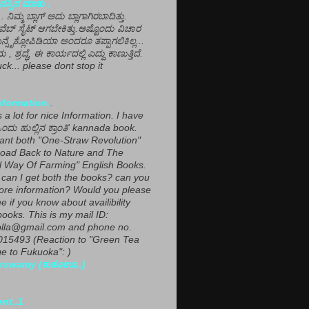
ಸ್ಸಿನ ಮಾತು .
ಾ... ನಿಮ್ಮ ಬ್ಲಾಗ್ ಅದು ಬ್ಲಾಗಾಗಿರಬಾದಿತ್ತು.
ವೆಬ್ ಸೈಟ್ ಆಗಬೇಕಿತ್ತು.ಅಷ್ಟೊಂದು ವಿಚಾರ
ಎನ್ಸೈಕ್ಲೋಪಿಡಿಯಾ ಅಂದರೂ ತಪ್ಪಾಗಲಿಕಿಲ್ಲ...
ಮ , ಶ್ರದ್ಧೆ, ಈ ಕಾರ್ಯದಲ್ಲಿ ಎದ್ದು ಕಾಣುತ್ತಿದೆ.
ck... please dont stop it
nformation.
.
a lot for nice Information. I have
ಂದು ಹುಲ್ಲಿನ ಕ್ರಾಂತಿ' kannada book.
want both "One-Straw Revolution"
oad Back to Nature and The
l Way Of Farming" English Books.
can I get both the books? can you
ore information? Would you please
e if you know about availibility
ooks. This is my mail ID:
lla@gmail.com and phone no.
15493 (Reaction to "Green Tea
 to Fukuoka": )
rswamy (ಕುಕೂಊ..)
ent..1