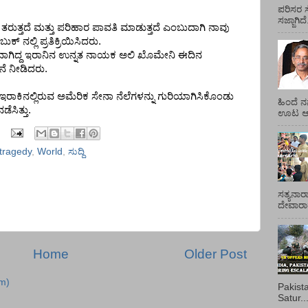
ಪರಿಸರ ಸ
ಸಜ್ಜಾಗಿದ
ತರುತ್ತದೆ
ಮತ್ತು
ಪರಿಹಾರ
ಪಾವತಿ
ಮಾಡುತ್ತದೆ
ಎಂಬುದಾಗಿ
ನಾವು
ಬುಕ್
ನಲ್ಲಿ
ಪ್ರತಿಕ್ರಿಯಿಸಿದರು
.
ಗಿದ್ದ
ಇರಾನಿನ
ಉನ್ನತ
ನಾಯಕ
ಅಲಿ
ಖೊಮೇನಿ
ಈದಿನ
ನೆ
ನೀಡಿದರು
.
ಇರಾಕಿನಲ್ಲಿರುವ
ಅಮೆರಿಕ
ಸೇನಾ
ನೆಲೆಗಳನ್ನು
ಗುರಿಯಾಗಿಸಿಕೊಂಡು
ಹಿಂದೆ ನ
ನಡೆಸಿತ್ತು
.
ಊಟ ಆಯ್
tragedy
,
World
,
ಸುದ್ದಿ
ಸತ್ಯನಾರ
ದೇವಾರಾಧ
Home
Older Post
m)
Pakist
Satur..