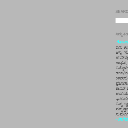
SEARCH
ನಿಮ್ಮ 
'ಗೋ-ಪರಾ
ಇದು ತೀರ
ಅನ್ನಿ, 
ಹೆಸರಿನಲ
ಉತ್ತಮ, 
ನಿಮ್ಮೊ
ರಂಜನೀಯ
ಉದಯಶಂಕರ
ಪ್ರಜಾವಾ
ಈದಿನ' ವ
ಅಂಗಿಯ
ಇರಬಹು
ನಿಮ್ಮ ಬ್
ಸಮೃದ್ಧವ
ಸುಮಂಗಲ
- ನಾಗೇಶ