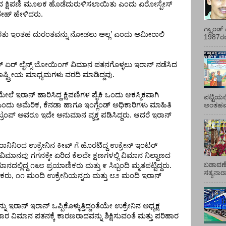
ದ
ಕ್ಷಿಪಣಿ
ಮೂಲಕ
ಹೊಡೆದುರುಳಿಸಲಾಯಿತು
ಎಂದು
ಏರೋಸ್ಪೇಸ್
ೇಹ್
ಹೇಳಿದರು
.
ಗ್ರ್ಯಾಂ
ತು
ಇಂತಹ
ದುರಂತವನ್ನು
ನೋಡಲು
ಅಲ್ಲ
’
ಎಂದು
ಅಮೀರಾಲಿ
1987ರಲ್ಲ
್
ಏರ್
ಲೈನ್ಸ್
ಬೋಯಿಂಗ್
ವಿಮಾನ
ಪತನಗೊಳ್ಳಲು
ಇರಾನ್
ನಡೆಸಿದ
ಷ್ಟ್ರೀಯ
ಮಾಧ್ಯಮಗಳು
ವರದಿ
ಮಾಡಿದ್ದವು
.
ಮೇಲೆ
ಇರಾನ್
ಹಾರಿಸಿದ್ದ
ಕ್ಷಿಪಣಿಗಳ
ಪೈಕಿ
ಒಂದು
ಆಕಸ್ಮಿಕವಾಗಿ
ಪಟ್ಟಿಯಲ
ಎಂದು
ಅಮೆರಿಕ
,
ಕೆನಡಾ
ಹಾಗೂ
ಇಂಗ್ಲೆಂಡ್
ಅಧಿಕಾರಿಗಳು
ಮಾಹಿತಿ
ಅಂತಹವರ
ಟ್ರಂಪ್
ಅವರೂ
ಇದೇ
ಅನುಮಾನ
ವ್ಯಕ್ತ
ಪಡಿಸಿದ್ದರು
.
ಆದರೆ
ಇರಾನ್
ರಾನಿನಿಂದ
ಉಕ್ರೇನಿನ
ಕೀವ್
ಗೆ
ಹೊರಟಿದ್ದ
ಉಕ್ರೇನ್
ಇಂಟರ್
ವಿಮಾನವು
ಗಗನಕ್ಕೇ
ಏರಿದ
ಕೆಲವೇ
ಕ್ಷಣಗಳಲ್ಲಿ
ವಿಮಾನ
ನಿಲ್ದಾಣದ
ಬಡಾವಣೆ
ಾನದಲ್ಲಿದ್ದ
೧೬೮
ಪ್ರಯಾಣಿಕರು
ಮತ್ತು
೯
ಸಿಬ್ಬಂದಿ
ಮೃತಪಟ್ಟಿದ್ದರು
.
ಸತ್ಯನಾ
ಿಕರು
,
೧೧
ಮಂದಿ
ಉಕ್ರೇನಿಯನ್ನರು
ಮತ್ತು
೮೨
ಮಂದಿ
ಇರಾನ್
ನು
ಇರಾನ್
ಇರಾನ್
ಒಪ್ಪಿಕೊಳ್ಳುತ್ತಿದ್ದಂತೆಯೇ
ಉಕ್ರೇನಿನ
ಅಧ್ಯಕ್ಷ
ವಾರ
ವಿಮಾನ
ಪತನಕ್ಕೆ
ಕಾರಣರಾದವನ್ನು
ಶಿಕ್ಷಿಸುವಂತೆ
ಮತ್ತು
ಪರಿಹಾರ