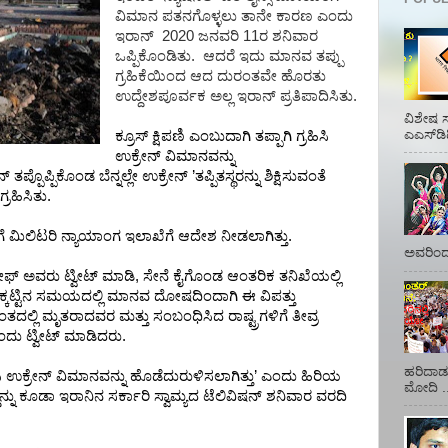
ವಿಮಾನ
ಪತನಗೊಳ್ಳಲು
ತಾನೇ
ಕಾರಣ
ಎಂದು
ಇರಾನ್
2020
ಜನವರಿ 11ರ ಶನಿವಾರ
ಒಪ್ಪಿಕೊಂಡಿತು.
ಆದರೆ
ಇದು
ಮಾನವ
ತಪ್ಪು
ಗ್ರಹಿಕೆಯಿಂದ
ಆದ
ದುರಂತವೇ
ಹೊರತು
ಉದ್ದೇಶಪೂರ್ವಕ
ಅಲ್ಲ
ಇರಾನ್
ಪ್ರತಿಪಾದಿಸಿತು.
ವಿಶೇಷ ಸ
ಎಎಸ್‌ಡಿ
ಕ್ರೂಸ್
ಕ್ಷಿಪಣಿ
ಎಂಬುದಾಗಿ
ತಪ್ಪಾಗಿ
ಗ್ರಹಿಸಿ
ಉಕ್ರೇನ್
ವಿಮಾನವನ್ನು
ನ್
ತಪ್ಪೊಪ್ಪಿಕೊಂಡ
ಬೆನ್ನಲ್ಲೇ
ಉಕ್ರೇನ್
’
ತಪ್ಪಿತಸ್ಥರನ್ನು
ಶಿಕ್ಷಿಸುವಂತೆ
್ರಹಿಸಿತು
.
ೆ
ಮಿಲಿಟರಿ
ನ್ಯಾಯಾಂಗ
ಇಲಾಖೆಗೆ
ಆದೇಶ
ನೀಡಲಾಗಿತ್ತು
.
ಅವರಿಂದ 
ೀಫ್
ಅವರು
ಟ್ವೀಟ್
ಮಾಡಿ
,
ಸೇನೆ
ಕೈಗೊಂಡ
ಆಂತರಿಕ
ತನಿಖೆಯಲ್ಲಿ
ಕ್ಕಟ್ಟಿನ
ಸಮಯದಲ್ಲಿ
ಮಾನವ
ದೋಷದಿಂದಾಗಿ
ಈ
ವಿಪತ್ತು
ತದಲ್ಲಿ
ಮೃತರಾದವರ
ಮತ್ತು
ಸಂಬಂಧಿಸಿದ
ರಾಷ್ಟ್ರಗಳಿಗೆ
ತೀವ್ರ
ಂದು
ಟ್ವೀಟ್
ಮಾಡಿದರು
.
ಹರಿದಾಡು
ಿ
ಉಕ್ರೇನ್
ವಿಮಾನವನ್ನು
ಹೊಡೆದುರುಳಿಸಲಾಗಿತ್ತು
’
ಎಂದು
ಹಿರಿಯ
ಮೋದಿ ..
್ನು
ಕೂಡಾ
ಇರಾನಿನ
ಸರ್ಕಾರಿ
ಸ್ವಾಮ್ಯದ
ಟೆಲಿವಿಷನ್
ಶನಿವಾರ
ವರದಿ