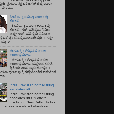
್ನೇಹಿ ಪ್ರಯಾಣದತ್ತ ಐತಿಹಾಸಿಕ ಹೆಜ್ಜೆ ಇಡಲು
ೆ. ದೇಶದ...
ಕೊನೆಯ ಕ್ಷಣದಲ್ಲೂ ಕಾಯಕದ್ದೇ
ಚಿಂತನೆ..
ಕೊನೆಯ ಕ್ಷಣದಲ್ಲೂ ಕಾಯಕದ್ದೇ
ಚಿಂತನೆ.. ಸರ್.‌ ಹದಿನೈದು ನಿಮಿಷ
ಅಷ್ಟೇ ಸಾರ್.‌ ಹದಿನೈದು ನಿಮಿಷದ
ನ್ನ ಬಳಿ ಫೋನಿನಲ್ಲಿ ಮಾತನಾಡಿದ್ದರು.ಈಗಷ್ಟೇ
ತು. ಗ...
ದೇಗುಲಕ್ಕೆ ಕಳೆಗಟ್ಟಿಸಿದ ಎರಡು
ಕಾರ್ಯಕ್ರಮಗಳು
ದೇಗುಲಕ್ಕೆ ಕಳೆಗಟ್ಟಿಸಿದ ಎರಡು
ಕಾರ್ಯಕ್ರಮಗಳು ಯಕ್ಷಗಾನ ತರಗತಿ
ದ್ವಿತೀಯ ತಂಡ ಪ್ರಾರಂಭೋತ್ಸವ +
ಾಯಣ ಪೂಜಾ ಭ ಕ್ತಿ ಶ್ರದ್ಧೆಯೊಂದಿಗೆ ನಡೆಯುವ
ನೆ ...
India, Pakistan border firing
escalates rift
India, Pakistan border firing
escalates rift UN offers
mediation New Delhi: India-
an tension escalated afresh on
.