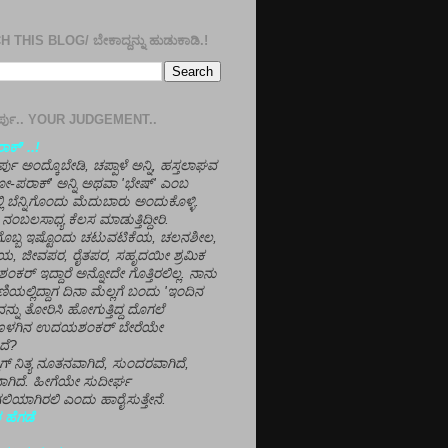
 THIS BLOG/ ಬೇಕಾದ್ದನ್ನು ಹುಡುಕಾಡಿ.!
ತೀರ್ಪು.. YOUR JUDGEMENT..
ಕ್' ..!
್ಪು ಅಂದ್ಕೊಬೇಡಿ, ಚಪ್ಪಾಳೆ ಅನ್ನಿ, ಹಸ್ತಲಾಘವ
'ಗೋ-ಪರಾಕ್' ಅನ್ನಿ ಅಥವಾ 'ಭೇಷ್' ಎಂಬ
್ಲಿ ಬೆನ್ನಿಗೊಂದು ಮೆದುಬಾರು ಅಂದುಕೊಳ್ಳಿ.
ನಂಬಲಸಾಧ್ಯ ಕೆಲಸ ಮಾಡುತ್ತಿದ್ದೀರಿ.
ಳಗೊಬ್ಬ ಇಷ್ಟೊಂದು ಚಟುವಟಿಕೆಯ, ಚಲನಶೀಲ,
, ಜೀವಪರ, ರೈತಪರ, ಸಹೃದಯೀ ಶ್ರಮಿಕ
್ ಇದ್ದಾರೆ ಅನ್ನೋದೇ ಗೊತ್ತಿರಲಿಲ್ಲ. ನಾನು
ಣಿಯಲ್ಲಿದ್ದಾಗ ದಿನಾ ಮೆಲ್ಲಗೆ ಬಂದು 'ಇಂದಿನ
ನ್ನು ತೋರಿಸಿ ಹೋಗುತ್ತಿದ್ದ ದೊಗಲೆ
ೊಳಗಿನ ಉದಯಶಂಕರ್ ಬೇರೆಯೇ
ದೆ?
ಲಾಗ್ ನಿತ್ಯ ನೂತನವಾಗಿದೆ, ಸುಂದರವಾಗಿದೆ,
ಾಗಿದೆ. ಹೀಗೆಯೇ ಸುದೀರ್ಘ
ಿಯಾಗಿರಲಿ ಎಂದು ಹಾರೈಸುತ್ತೇನೆ.
 ಹೆಗಡೆ