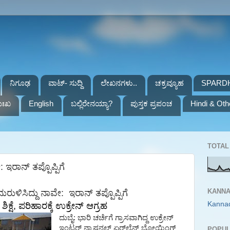
ನಿಗೂಢ
ವಾಟ್- ಸುದ್ದಿ
ಲೇಖನಗಳು..
ಚಕ್ರವ್ಯೂಹ
SPARD
ುಃಖ
English
ಬಲ್ಲಿರೇನಯ್ಯಾ?
ಪುಸ್ತಕ ಪ್ರಪಂಚ
Hindi & Oth
TOTAL 
ಇರಾನ್ ತಪ್ಪೊಪ್ಪಿಗೆ
KANNA
ುಳಿಸಿದ್ದು ನಾವೇ: ಇರಾನ್ ತಪ್ಪೊಪ್ಪಿಗೆ
Kanna
ಶಿಕ್ಷೆ
,
ಪರಿಹಾರಕ್ಕೆ
ಉಕ್ರೇನ್
ಆಗ್ರಹ
ದುಬೈ
:
ಭಾರಿ
ಚರ್ಚೆಗೆ
ಗ್ರಾಸವಾಗಿದ್ದ
ಉಕ್ರೇನ್
ಇಂಟರ್
ನ್ಯಾಷನಲ್
ಏರ್
ಲೈನ್ಸ್
ಬೋಯಿಂಗ್
POPUL