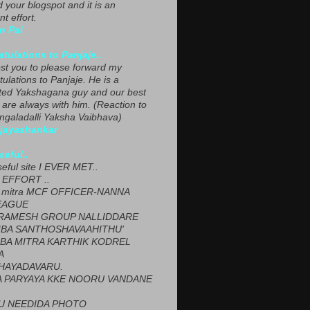
ed your blogspot and it is an
nt effort.
n Pai
tulations to Panjaje..
est you to please forward my
ulations to Panjaje. He is a
ted Yakshagana guy and our best
 are always with him. (Reaction to
ngaladalli Yaksha Vaibhava)
ijayashankar
seful..
seful site I EVER MET..
EFFORT ..
 mitra MCF OFFICER-NANNA
EAGUE
ARAMESH GROUP NALLIDDARE
BA SANTHOSHAVAAHITHU'
BA MITRA KARTHIK KODREL
A
HAYADAVARU.
 PARYAYA KKE NOORU VANDANE
U NEEDIDA PHOTO