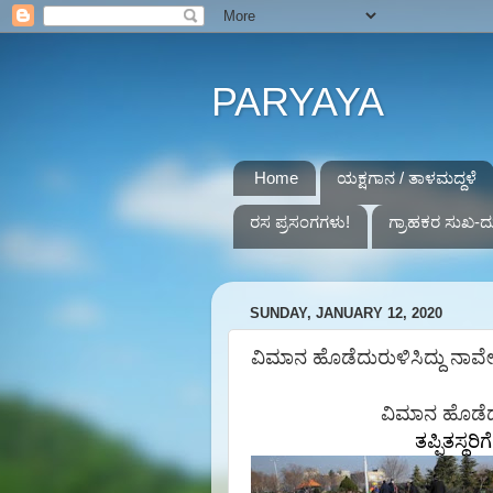
PARYAYA
Home
ಯಕ್ಷಗಾನ / ತಾಳಮದ್ದಳೆ
ರಸ ಪ್ರಸಂಗಗಳು!
ಗ್ರಾಹಕರ ಸುಖ-ದ
SUNDAY, JANUARY 12, 2020
ವಿಮಾನ ಹೊಡೆದುರುಳಿಸಿದ್ದು ನಾವೇ: 
ವಿಮಾನ ಹೊಡೆದುರ
ತಪ್ಪಿತಸ್ಥರಿಗೆ