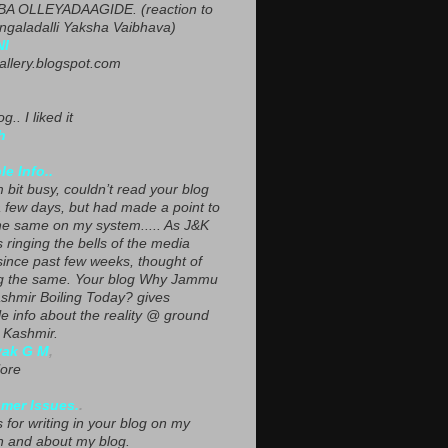
A OLLEYADAAGIDE. (reaction to
ngaladalli Yaksha Vaibhava)
NI
gallery.blogspot.com
g.. I liked it
h
le Info..
 bit busy, couldn’t read your blog
a few days, but had made a point to
he same on my system..... As J&K
s ringing the bells of the media
since past few weeks, thought of
g the same. Your blog Why Jammu
shmir Boiling Today? gives
le info about the reality @ ground
n Kashmir.
yak G M
,
ore
mer Issues.
.
 for writing in your blog on my
n and about my blog.