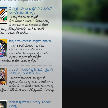
ನಿಮ್ಮ ಹೆಸರು ಈ ಪಟ್ಟಿಗೆ ಸೇರಿದೆಯಾ?
ಈಗಲೇ ನೋಡಿಕೊಳ್ಳಿ..
ನಿಮ್ಮ ಹೆಸರು ಈ ಪಟ್ಟಿಗೆ
ಸೇರಿದೆಯಾ? ಈಗಲೇ ನೋಡಿಕೊಳ್ಳಿ..
ಕ ರ್ನಾಟಕದ ಮತದಾರರ ಪಟ್ಟಿಯ
ಮಗ್ರ ಪರಿಷ್ಕರಣೆಯಲ್ಲಿ (ಎಸ್‌ ಐ ಆರ್)‌
ಡಿಒ ಎಂಬುದಾಗಿ ವರ್...
ಸಪ್ತ ಕಲಾವಿದೆಯರ ʼಪ್ರಥಮ ಪ್ರವೇಶʼ
ಸಪ್ತ ಕಲಾವಿದೆಯರ ʼ ಪ್ರಥಮ
ಪ್ರವೇಶ ʼ ಕ ಲಾಂಜಲಿ ಆರ್ಟ್
ಅಕಾಡೆಮಿಯ‌ ಖ್ಯಾತ ನೃತ್ಯ ಕಲಾವಿದೆ
ಶ್ರೀಮತಿ ಪ್ರತಿಭಾ ಸತ್ಯವಣ್ಣನ್
ತರಬೇತಿ ಪಡೆದ ಏಳು ಪ್ರತಿಭಾ...
ಜಂತರ್ ಮಂತರ್ ಪ್ರತಿಭಟನೆ: ಪ್ರಧಾನಿ
ಹೆಸರಿನಲ್ಲಿ ನಕಲಿ ವಿಡಿಯೋ
ಜಂತರ್ ಮಂತರ್ ಪ್ರತಿಭಟ ನೆ:
ಪ್ರಧಾನಿ ಹೆಸರಿನಲ್ಲಿ ನಕಲಿ ವಿಡಿಯೋ ನ
ವದೆಹಲಿ: ಸಾಮಾಜಿಕ ಜಾಲತಾಣಗಳಲ್ಲಿ
ತ್ತಿರುವ ವಿಡಿಯೋ ಒಂದರಲ್ಲಿ ಪ್ರಧಾನಿ ನರೇಂದ್ರ
.
ಇಂದಿನ ಇತಿಹಾಸ History Today
ಆಗಸ್ಟ್ 26