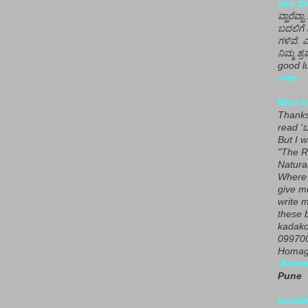
vee ಮನ
ವ್ಹಾರೆವ್ಹ
ಬದಲಿಗೆ 
ಗಳಿವೆ. 
ನಿಮ್ಮ ಶ್ರ
good lu
-vee
Nice I
Thanks 
read 'ಒ
But I 
"The R
Natura
Where 
give m
write m
these b
kadako
099700
Homage
-Kuma
Pune
excell