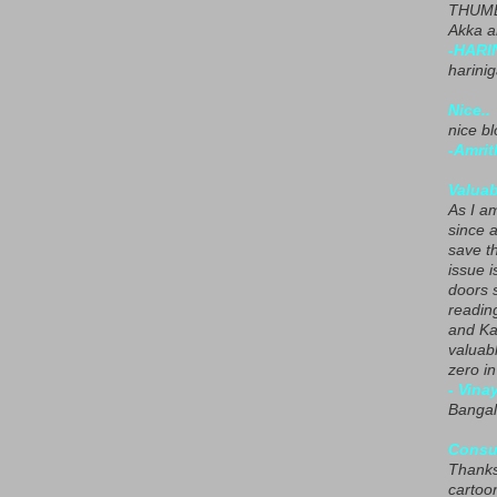
THUMB
Akka a
-HARI
harini
Nice..
nice blo
-Amrit
Valuab
As I am
since 
save t
issue i
doors 
readin
and Ka
valuab
zero i
- Vina
Bangal
Consu
Thanks
cartoo