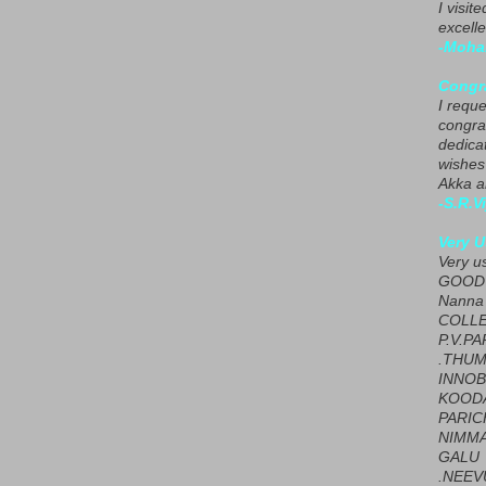
I visit
excelle
-Moha
Congra
I requ
congrat
dedica
wishes
Akka a
-S.R.V
Very U
Very u
GOOD 
Nanna
COLL
P.V.P
.THUM
INNOB
KOOD
PARIC
NIMMA
GALU
.NEEV