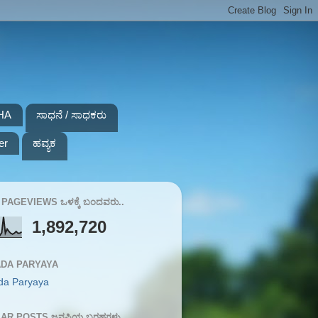
HA
ಸಾಧನೆ / ಸಾಧಕರು
er
ಹವ್ಯಕ
PAGEVIEWS ಒಳಕ್ಕೆ ಬಂದವರು..
1,892,720
DA PARYAYA
da Paryaya
AR POSTS ಜನಪ್ರಿಯ ಬರಹಗಳು