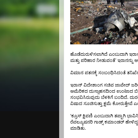
ಹೊಡೆದುರುಳಿಸಲಾಗಿದೆ
ಎಂಬುದಾಗಿ
ಇರಾ
ಮತ್ತು
ಪರಿಹಾರ
ನೀಡುವಂತೆ
’
ಇರಾನನ್ನು
ಆಗ
ವಿಮಾನ
ಪತನಕ್ಕೆ
ಸಂಬಂಧಿಸಿದಂತೆ
ತನಿಖೆಗ
ಇರಾನ್
ವಿದೇಶಾಂಗ
ಸಚಿವ
ಜಾವೇದ್
ಜರ
ಅಮೆರಿಕದ
ದುಸ್ಸಾಹಸದಿಂದ
ಉಂಟಾದ
ಬಿ
ಸಂಭವಿಸಿರುವುದು
ಬೆಳಕಿಗೆ
ಬಂದಿದೆ
.
ದುರಂ
ವಿಷಾದ
ಸೂಚಿಸುತ್ತಾ
ಕ್ಷಮೆ
ಕೋರುತ್ತೇವೆ
ಎ
‘
ಕ್ರೂಸ್
ಕ್ಷಿಪಣಿ
ಎಂಬುದಾಗಿ
ತಪ್ಪಾಗಿ
ಭಾವಿಸ
ರೆವಲ್ಯೂಷನರಿ
ಗಾಡ್ಸ್
ಕಮಾಂಡರ್
ಹೇಳಿದ್ದನ
ಮಾಡಿತು
.