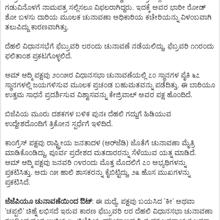
.
ಗಡುವಿನೊಳಗೆ
ನಾಮಪತ್ರ
ಸಲ್ಲಿಸಲೂ
ವಿಫಲರಾಗಿದ್ದರು
ಇದಕ್ಕೆ
ಅವರ
ಭಾರೀ
ರೋಡ್
ಶೋ
ಬಳಸು
ದಾರಿಯ
ಮೂಲಕ
ಚುನಾವಣಾ
ಅಧಿಕಾರಿಯ
ಕಚೇರಿಯನ್ನು
ವಿಳಂಬವಾಗಿ
.
ತಲುಪಿದ್ದು
ಕಾರಣವಾಗಿತ್ತು
,
ದೆಹಲಿ
ವಿಧಾನಸಭೆಗೆ
ಫೆಬ್ರುವರಿ
೮ರಂದು
ಚುನಾವಣೆ
ನಡೆಯಲಿದ್ದು
ಫೆಬ್ರವರಿ
೧೧ರಂದು
.
ಫಲಿತಾಂಶ
ಪ್ರಕಟಗೊಳ್ಳಲಿದೆ
ಆಮ್
ಆದ್ಮಿ
ಪಕ್ಷವು
೨೦೧೫ರ
ವಿಧಾನಸಭಾ
ಚುನಾವಣೆಯಲ್ಲಿ
೭೦
ಸ್ಥಾನಗಳ
ಪೈಕಿ
೬೭
.
ಸ್ಥಾನಗಳಲ್ಲಿ
ಜಯಗಳಿಸುವ
ಮೂಲಕ
ಪ್ರಚಂಡ
ಬಹುಮತವನ್ನು
ಪಡೆದಿತ್ತು
ಈ
ಬಾರಿಯೂ
.
ಉತ್ತಮ
ಸಾಧನೆ
ಪ್ರದರ್ಶಿಸುವ
ವಿಶ್ವಾಸವನ್ನು
ಕೇಜ್ರಿವಾಲ್
ಅವರ
ಪಕ್ಷ
ಹೊಂದಿದೆ
ಬಿಜೆಪಿಯ
ಮೂರು
ದಶಕಗಳ
ಬಳಿಕ
ಪುನಃ
ದೆಹಲಿ
ಗದ್ದುಗೆ
ಹಿಡಿಯುವ
.
ಉದ್ದೇಶದೊಂದಿಗೆ
ತ್ರಿಕೋನ
ಸ್ಪರ್ಧೆಗೆ
ಇಳಿದಿದೆ
(
)
ಕಾಂಗ್ರೆಸ್
ಪಕ್ಷವು
ರಾಷ್ಟ್ರೀಯ
ಜನತಾದಳ
ಆರ್
ಜೆಡಿ
ಜೊತೆಗೆ
ಚುನಾವಣಾ
ಮೈತ್ರಿ
,
.
ಮಾಡಿಕೊಂಡಿದ್ದು
ಪೂರ್ವ
ಪ್ರದೇಶದ
ಮತದಾರರನ್ನು
ಸೆಳೆಯುವ
ಯತ್ನ
ಮಾಡಿದೆ
ಆಮ್
ಆದ್ಮಿ
ಪಕ್ಷವು
ಜನವರಿ
೧೪ರಂದು
ಮೊತ್ತ
ಮೊದಲಿಗೆ
೭೦
ಅಭ್ಯಥಿಗಳನ್ನು
.
,
ಪ್ರಕಟಿಸಿತ್ತು
ಅದು
೧೫
ಹಾಲಿ
ಶಾಸಕರನ್ನು
ಕೈಬಿಟ್ಟಿದ್ದು
೨೩
ಹೊಸ
ಮುಖಗಳನ್ನು
.
ಪ್ರಕಟಿಸಿದೆ
:
,
’
’
ಜೆಜೆಪಿಯೂ
ಚುನಾವಣೆಯಿಂದ
ಔಟ್
ಈ
ಮಧ್ಯೆ
ಪಕ್ಷವು
ಬಯಸಿದ
ಕೀ
ಅಥವಾ
’
’
ಚಪ್ಪಲಿ
ಚಿಹ್ನೆ
ಲಭಿಸದೆ
ಇರುವ
ಕಾರಣ
ಫೆಬ್ರುವರಿ
೮ರ
ದೆಹಲಿ
ವಿಧಾನಸಭಾ
ಚುನಾವಣಾ