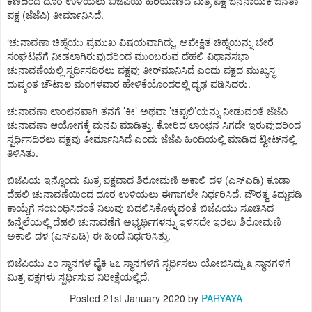
ಕಣದಿಂದ
ದೂರ
ಉಳಿಯಲು
ಬಿಜೆಪಿಯ
ಹರಿಯಾಣದ
ಮಿತ್ರ
ಪಕ್ಷ
ಜನನಾಯಕ
ಜನತಾ
(
)
.
ಪಕ್ಷ
ಜೆಜೆಪಿ
ತೀರ್ಮಾನಿಸಿದೆ
‘
,
ಚುನಾವಣಾ
ಚಿಹ್ನೆಯು
ಪ್ರಮುಖ
ವಿಷಯವಾಗಿದ್ದು
ಅಪೇಕ್ಷಿತ
ಚಿಹ್ನೆಯನ್ನು
ಬೇರೆ
ಸಂಘಟನೆಗೆ
ನೀಡಲಾಗಿರುವುದರಿಂದ
ಮುಂಬರುವ
ದೆಹಲಿ
ವಿಧಾನಸಭಾ
ಚುನಾವಣೆಯಲ್ಲಿ
ಸ್ಪರ್ಧಿಸದಿರಲು
ಪಕ್ಷವು
ತೀರ್
ಮಾನಿಸಿದೆ
ಎಂದು
ಪಕ್ಷದ
ಮುಖ್ಯಸ್ಥ
.
ದುಷ್ಯಂತ
ಚೌಟಾಲ
ಮಂಗಳವಾರ
ಹೇಳಿಕೆಯೊಂದರಲ್ಲಿ
ದೃಢ
ಪಡಿಸಿದರು
’
’
’
’
ಚುನಾವಣಾ
ಲಾಂಛನವಾಗಿ
ತನಗೆ
ಕೀ
ಅಥವಾ
ಚಪ್ಪಲಿ
ಯನ್ನು
ನೀಡುವಂತೆ
ಜೆಜೆಪಿ
.
ಚುನಾವಣಾ
ಆಯೋಗಕ್ಕೆ
ಮನವಿ
ಮಾಡಿತ್ತು
ಕೋರಿದ
ಲಾಂಛನ
ಸಿಗದೇ
ಇರುವುದರಿಂದ
ಸ್ಪರ್ಧಿಸದಿರಲು
ಪಕ್ಷವು
ತೀರ್ಮಾನಿಸಿದೆ
ಎಂದು
ಜೆಜೆಪಿ
ಹಿಂದಿಯಲ್ಲಿ
ಮಾಡಿದ
ಟ್ವೀಟ್
ನಲ್ಲಿ
.
ತಿಳಿಸಿತು
(
)
ಬಿಜೆಪಿಯ
ಇನ್ನೊಂದು
ಮಿತ್ರ
ಪಕ್ಷವಾದ
ಶಿರೋಮಣಿ
ಅಕಾಲಿ
ದಳ
ಎಸ್
ಎಡಿ
ಕೂಡಾ
.
ದೆಹಲಿ
ಚುನಾವಣೆಯಿಂದ
ದೂರ
ಉಳಿಯಲು
ಈಗಾಗಲೇ
ನಿರ್ಧರಿಸಿದೆ
ಪೌರತ್ವ
ತಿದ್ದುಪಡಿ
ಕಾಯ್ದೆಗೆ
ಸಂಬಂಧಿಸಿದಂತೆ
ನಿಲುವು
ಬದಲಿಸಿಕೊಳ್ಳುವಂತೆ
ಬಿಜೆಪಿಯು
ಸೂಚಿಸಿದ
ಹಿನ್ನೆಲೆಯಲ್ಲಿ
ದೆಹಲಿ
ಚುನಾವಣೆಗೆ
ಅಭ್ಯರ್ಥಿಗಳನ್ನು
ಇಳಿಸದೇ
ಇರಲು
ಶಿರೋಮಣಿ
(
)
.
ಅಕಾಲಿ
ದಳ
ಎಸ್
ಎಡಿ
ಈ
ಹಿಂದೆ
ನಿರ್ಧರಿಸಿತ್ತು
ಬಿಜೆಪಿಯು
೭೦
ಸ್ಥಾನಗಳ
ಪೈಕಿ
೬೭
ಸ್ಥಾನಗಳಿಗೆ
ಸ್ಪರ್ಧಿಸಲು
ಯೋಜಿಸಿದ್ದು
೩
ಸ್ಥಾನಗಳಿಗೆ
.
ಮಿತ್ರ
ಪಕ್ಷಗಳು
ಸ್ಪರ್ಧಿಸುವ
ನಿರೀಕ್ಷೆಯಲ್ಲಿದೆ
Posted
21st January 2020
by
PARYAYA