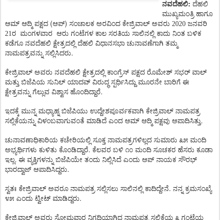
:
ನವದೆಹಲಿ
ದೆಹಲಿ
ಮುಖ್ಯಮಂತ್ರಿ
ಹಾಗೂ
(
)
ಆಮ್
ಆದ್ಮಿ
ಪಕ್ಷದ
ಆಪ್
ಸಂಚಾಲಕ
ಅರವಿಂದ
ಕೇಜ್ರಿವಾಲ್
ಅವರು
2020 ಜನವರಿ
21ರ
ಮಂಗಳವಾರ
ಆರು
ಗಂಟೆಗಳ
ಕಾಲ
ಸರತಿಯ
ಸಾಲಿನಲ್ಲಿ
ಕಾದು
ನಿಂತ
ಬಳಿಕ
ಕಡೆಗೂ
ನವದೆಹಲಿ
ಕ್ಷೇತ್ರದಲ್ಲಿ
ದೆಹಲಿ
ವಿಧಾನಸಭಾ
ಚುನಾವಣೆಗಾಗಿ
ತಮ್ಮ
.
ನಾಮಪತ್ರವನ್ನು
ಸಲ್ಲಿಸಿದರು
ಕೇಜ್ರಿವಾಲ್
ಅವರು
ನವದೆಹಲಿ
ಕ್ಷೇತ್ರದಲ್ಲಿ
ಕಾಂಗ್ರೆಸ್
ಪಕ್ಷದ
ರೊಮೇಶ್
ಸಭರ್
ವಾಲ್
ಮತ್ತು
ಬಿಜೆಪಿಯ
ಸುನಿಲ್
ಯಾದವ್
ವಿರುದ್ಧ
ಸ್ಪರ್ಧಿಸಿದ್ದು
ಮೂರನೇ
ಬಾರಿಗೆ
ಈ
.
ಕ್ಷೇತ್ರವನ್ನು
ಗೆಲ್ಲುವ
ವಿಶ್ವಾಸ
ಹೊಂದಿದ್ದಾರೆ
ಇದಕ್ಕೆ
ಮುನ್ನ
ಮಧ್ಯಾಹ್ನ
ಬಿಜೆಪಿಯು
ಉದ್ದೇಶಪೂರ್ವಕವಾಗಿ
ಕೇಜ್ರಿವಾಲ್
ನಾಮಪತ್ರ
.
ಸಲ್ಲಿಕೆಯನ್ನು
ವಿಳಂಬವಾಗುವಂತೆ
ಮಾಡಿದೆ
ಎಂದ
ಆಮ್
ಆದ್ಮಿ
ಪಕ್ಷವು
ಆಪಾದಿಸಿತ್ತು
ಚುನಾವಣಾಧಿಕಾರಿಯ
ಕಚೇರಿಯಲ್ಲಿ
ಸೂಕ್ತ
ನಾಮಪತ್ರಗಳಿಲ್ಲದ
ಸುಮಾರು
೩೫
ಮಂದಿ
.
ಅಭ್ಯರ್ಥಿಗಳು
ಕುಳಿತು
ಕೊಂಡಿದ್ದಾರೆ
ಕೆಲವರ
ಬಳಿ
೧೦
ಮಂದಿ
ಸೂಚಕರ
ಹೆಸರು
ಕೂಡಾ
.
ಇಲ್ಲ
ಈ
ವ್ಯಕ್ತಿಗಳನ್ನು
ಬಿಜೆಪಿಯೇ
ತಂದು
ನಿಲ್ಲಿಸಿದೆ
ಎಂದು
ಆಪ್
ನಾಯಕ
ಸೌರಭ್
.
ಭಾರದ್ವಾಜ್
ಆಪಾದಿಸಿದ್ದರು
.
ಸ್ವತಃ
ಕೇಜ್ರಿವಾಲ್
ಅವರೂ
ನಾಮಪತ್ರ
ಸಲ್ಲಿಸಲು
ಸಾಲಿನಲ್ಲಿ
ಕಾದಿದ್ದೇನೆ
ನನ್ನ
ಕ್ರಮಸಂಖ್ಯೆ
.
೪೫
ಎಂದು
ಟ್ವೀಟ್
ಮಾಡಿದ್ದರು
ಕೇಜ್ರಿವಾಲ್
ಅವರು
ಸೋಮವಾರ
ನಿಗದಿಯಾಗಿದ್ದ
ನಾಮಪತ್ರ
ಸಲ್ಲಿಕೆಯ
೩
ಗಂಟೆಯ