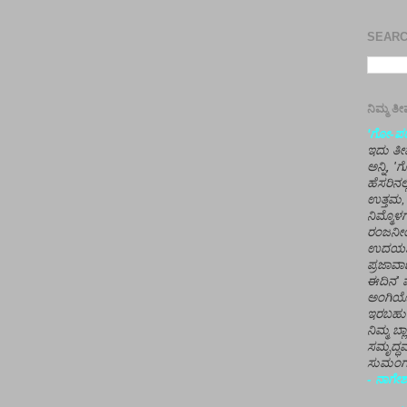
SEARCH
ನಿಮ್ಮ 
'ಗೋ-ಪರಾ
ಇದು ತೀರ
ಅನ್ನಿ, 
ಹೆಸರಿನಲ
ಉತ್ತಮ, 
ನಿಮ್ಮೊ
ರಂಜನೀಯ
ಉದಯಶಂಕರ
ಪ್ರಜಾವಾ
ಈದಿನ' ವ
ಅಂಗಿಯ
ಇರಬಹು
ನಿಮ್ಮ ಬ್
ಸಮೃದ್ಧವ
ಸುಮಂಗಲ
- ನಾಗೇಶ