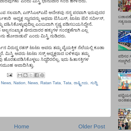
ವಾದವುಗಳು
’
ಎಂದು
ಮಿಸ್ತ್ರಿ
ಭಾನುವಾರ
ಸಂಜೆ
ಹೇಳಿದರು
.
ಯುವ
ಸಲವಾಗಿ
,
ಎನ್
ಸಿಎಲ್
ಎಟಿ
ಆದೇಶವು
ನನ್ನ
ಪರವಾಗಿ
ಇರುವುದರ
ಬಡಾವಣೆ
್ಯಕಾರಿ
ಅಧ್ಯಕ್ಷ
ಸ್ಥಾನವನ್ನು
ಅಥವಾ
ಟಿಸಿಎಸ್
,
ಟಾಟಾ
ಟೆಲಿ
ಸರ್ವೀಸ್
,
ಸತ್ಯನಾ
ನು
ವಹಿಸಿಕೊಳ್ಳುವುದಿಲ್ಲ
ಎಂಬುದಾಗಿ
ಸ್ಪಷ್ಟ
ಪಡಿಸಬಯಸಿದ್ದೇನೆ
.
ೆ
ಅಲ್ಪಸಂಖ್ಯಾತ
ಷೇರುದಾರರ
ಹಕ್ಕುಗಳ
ಸಂರಕ್ಷಣೆಗಾಗಿ
ಎಲ್ಲ
ಾನು
ಹೋರಾಡುವೆ
’
ಎಂದು
ಮಿಸ್ತ್ರಿ
ನುಡಿದರು
.
್ಪಿನ
ವಿರುದ್ಧ
ರತನ್
ಟಾಟಾ
ಅವರು
ತಮ್ಮ
ವೈಯಕ್ತಿಕ
ನೆಲೆಯಲ್ಲಿ
ಕೂಡಾ
ರೆ
.
ಮಿಸ್ತ್ರಿ
ಅವರು
ಟಾಟಾ
ಸನ್ಸ್
ಅಧ್ಯಕ್ಷರಾದ
ಬಳಿಕವೂ
ತಮ್ಮ
ಪರಿಸರ ಸ
ವು
ಹೊರತುಪಡಿಸಿಕೊಳ್ಳಲು
ಸಿದ್ಧರಿರಲಿಲ್ಲ
,
ಇದು
ಹಿತಾಸಕ್ತಿಗಳ
ಸಜ್ಜಾಗಿದ
ಸಮೂಹ
ಆಪಾದಿಸಿತ್ತು
.
h News
,
Nation
,
News
,
Ratan Tata
,
Tata
,
ರಾಷ್ಟ್ರೀಯ
,
ಸುದ್ದಿ
ಪಟ್ಟಿಯಲ
ಅಂತಹವರ
Home
Older Post