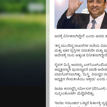
ಅದಕ್ಕೆ
ವಿನೀತನಾಗಿದ್ದೇನೆ
’
ಎಂದು
ಅವರು
‘
ತನ್ನ
ಮುಂದಿದ್ದ
ದಾಖಲೆಗಳ
ರಾಶಿಯ
ವಿಮ
ಮತ್ತು
ಇತರ
ಟ್ರಸ್ತಿಗಳ
ದಮಕಾರೀ
ಮತ್ತು
ಪ
ಅದೇಶಕ್ಕೆ
ನಾನು
ಅತ್ಯಂತ
ವಿನೀತನಾಗಿದ್ದೇನೆ
ಸೈರಸ್
ಮಿಸ್ತ್ರಿ
ಅವರನ್ನು
ಎನ್
ಸಿಎಲ್
ಎಟಿ
ಅಧ್ಯಕ್ಷರನ್ನಾಗಿ
ಪುನಃಸ್ಥಾಪನೆ
ಮಾಡಿ
ಆದೇಶ
ವಜಾಗೊಳಿಸಲಾಗಿತ್ತು
. ’
ಮಿಸ್ತ್ರಿ
ವಿರುದ್ಧದ
ರ
ಅಧ್ಯಕ್ಷನ
ನೇಮಕಾತಿಯು
ಅಕ್ರಮ
’
ಎಂದು
ಟಾಟಾ
ಕನಸಲ್ಟೆನ್ಸಿ
ಸರ್ವೀಸಸ್
(
ಟಿಸಿಎಸ್
)
ಸುಪ್ರೀಂಕೋರ್ಟ್
ಮೆಟ್ಟಿಲೇರಿತ್ತು
.
‘
ಟಾಟಾ
ಸಮೂಹದ
ಒಟ್ಟಾರೆ
ಹಿತಾಸಕ್ತಿ
ದೃಷ