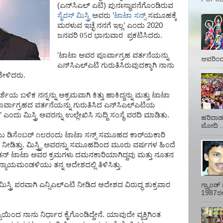
(
ಎನ್
ಸಿಎಲ್
ಎಟಿ
)
ಪುನಃಸ್ಥಾಪನೆಗೊಂಡಿರುವ
ಸೈರಸ್
ಮಿಸ್ತ್ರಿ
ಅವರು
’
ಟಾಟಾ
ಸನ್ಸ್
ಸಮೂಹಕ್ಕೆ
ಮರಳುವ
ಇಚ್ಛೆ
ನನಗೆ
ಇಲ್ಲ
’
ಎಂದು
2020
ಜನವರಿ 05ರ ಭಾನುವಾರ
ಪ್ರಕಟಿಸಿದರು
.
’
ಟಾಟಾ
ಅವರ
ಪೂರ್ವಾಗ್ರಹ
ವರ್ತನೆಯನ್ನು
ಅವರಿಂದ 
ಎನ್
ಸಿಎಲ್
ಎಟಿ
ಗುರುತಿಸಿರುವುದಕ್ಕಾಗಿ
ನಾನು
ಹೇಳಿದರು
.
ರ್ಶೆಯ
ಬಳಿಕ
ನನ್ನನ್ನು
ಅಕ್ರಮವಾಗಿ
ಕಿತ್ತು
ಹಾಕಿದ್ದನ್ನು
ಮತ್ತು
ಟಾಟಾ
ೂರ್ವಾಗ್ರಹದ
ವರ್ತನೆಯನ್ನು
ಗುರುತಿಸಿದ
ಎನ್
ಸಿಎಲ್
ಎಟಿಯ
’
ಎಂದು
ಮಿಸ್ತ್ರಿ
ಅವರನ್ನು
ಉಲ್ಲೇಖಿಸಿ
ಸುದ್ದಿ
ಸಂಸ್ಥೆ
ವರದಿ
ಮಾಡಿತು
.
ಹರಿದಾಡು
ಮೋದಿ ..
ಯು
ಡಿಸೆಂಬರ್
೧೮ರಂದು
ಟಾಟಾ
ಸನ್ಸ್
ಸಮೂಹದ
ಕಾರ್
ಯಕಾರಿ
ನೀಡಿತ್ತು
.
ಮಿಸ್ತ್ರ್ರಿ
ಅವರನ್ನು
ಸಮೂಹದಿಂದ
ಮೂರು
ವರ್ಷಗಳ
ಹಿಂದೆ
ತನ್
ಟಾಟಾ
ಅವರ
ಕ್ರಮಗಳು
ದಮನಕಾರಿಯಾಗಿದ್ದವು
ಮತ್ತು
ನೂತನ
ನ್ಯಾಯಮಂಡಳಿಯು
ತನ್ನ
ಆದೇಶದಲ್ಲಿ
ತಿಳಿಸಿತ್ತು
.
ಮಿಸ್ತ್ರಿ
ಪರವಾಗಿ
ಎನ್ಸಿಎಲ್
ಎಟಿ
ನೀಡಿದ
ಆದೇಶದ
ವಿರುದ್ಧ
ಶುಕ್ರವಾರ
ಗ್ರ್ಯಾಂ
1987ರಲ್ಲ
್ಟಿಯಿಂದ
ನಾನು
ನಿರ್ಧಾರ
ಕೈಗೊಂಡಿದ್ದೇನೆ
.
ಯಾವುದೇ
ವ್ಯಕ್ತಿಗಿಂತ