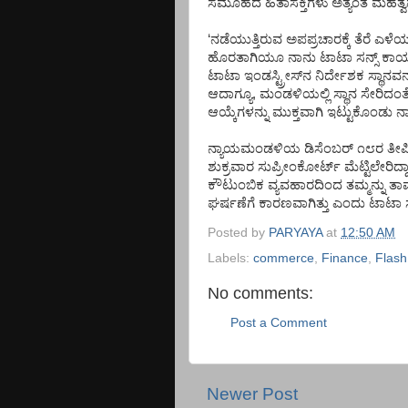
ಸಮೂಹದ
ಹಿತಾಸಕ್ತಿಗಳು
ಅತ್ಯಂತ
ಮಹತ್ವ
‘
ನಡೆಯುತ್ತಿರುವ
ಅಪಪ್ರಚಾರಕ್ಕೆ
ತೆರೆ
ಎಳೆ
ಹೊರತಾಗಿಯೂ
ನಾನು
ಟಾಟಾ
ಸನ್ಸ್
ಕಾರ
ಟಾಟಾ
ಇಂಡಸ್ಟ್ರೀಸ್
ನ
ನಿರ್ದೇಶಕ
ಸ್ಥಾನವನ್
ಆದಾಗ್ಯೂ
,
ಮಂಡಳಿಯಲ್ಲಿ
ಸ್ಥಾನ
ಸೇರಿದಂತ
ಆಯ್ಕೆಗಳನ್ನು
ಮುಕ್ತವಾಗಿ
ಇಟ್ಟುಕೊಂಡು
ನ
ನ್ಯಾಯಮಂಡಳಿಯ
ಡಿಸೆಂಬರ್
೧೮ರ
ತೀರ
ಶುಕ್ರವಾರ
ಸುಪ್ರೀಂಕೋರ್ಟ್
ಮೆಟ್ಟಿಲೇರಿದ್ದಾ
ಕೌಟುಂಬಿಕ
ವ್ಯವಹಾರದಿಂದ
ತಮ್ಮನ್ನು
ತಾ
ಘರ್ಷಣೆಗೆ
ಕಾರಣವಾಗಿತ್ತು
ಎಂದು
ಟಾಟಾ
Posted by
PARYAYA
at
12:50 AM
Labels:
commerce
,
Finance
,
Flas
No comments:
Post a Comment
Newer Post