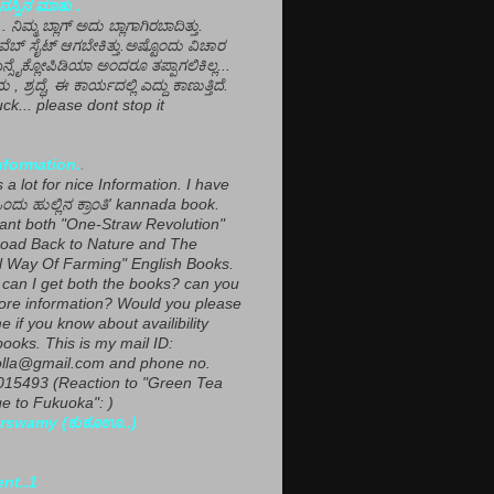
ಸ್ಸಿನ ಮಾತು .
ಾ... ನಿಮ್ಮ ಬ್ಲಾಗ್ ಅದು ಬ್ಲಾಗಾಗಿರಬಾದಿತ್ತು.
ವೆಬ್ ಸೈಟ್ ಆಗಬೇಕಿತ್ತು.ಅಷ್ಟೊಂದು ವಿಚಾರ
ಎನ್ಸೈಕ್ಲೋಪಿಡಿಯಾ ಅಂದರೂ ತಪ್ಪಾಗಲಿಕಿಲ್ಲ...
ಮ , ಶ್ರದ್ಧೆ, ಈ ಕಾರ್ಯದಲ್ಲಿ ಎದ್ದು ಕಾಣುತ್ತಿದೆ.
ck... please dont stop it
nformation.
.
a lot for nice Information. I have
ಂದು ಹುಲ್ಲಿನ ಕ್ರಾಂತಿ' kannada book.
want both "One-Straw Revolution"
oad Back to Nature and The
l Way Of Farming" English Books.
can I get both the books? can you
ore information? Would you please
e if you know about availibility
ooks. This is my mail ID:
lla@gmail.com and phone no.
15493 (Reaction to "Green Tea
 to Fukuoka": )
rswamy (ಕುಕೂಊ..)
ent..1