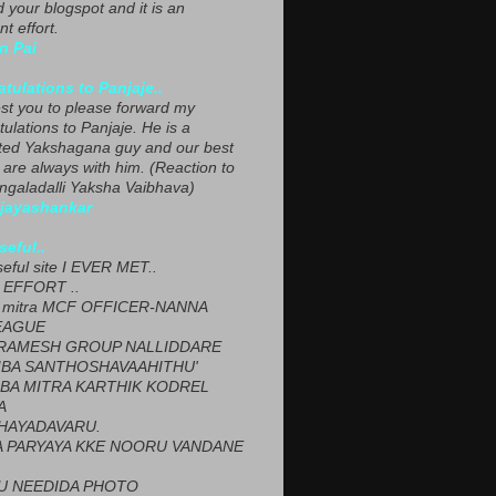
ed your blogspot and it is an
nt effort.
n Pai
tulations to Panjaje..
est you to please forward my
ulations to Panjaje. He is a
ted Yakshagana guy and our best
 are always with him. (Reaction to
ngaladalli Yaksha Vaibhava)
ijayashankar
seful..
seful site I EVER MET..
EFFORT ..
 mitra MCF OFFICER-NANNA
EAGUE
ARAMESH GROUP NALLIDDARE
BA SANTHOSHAVAAHITHU'
BA MITRA KARTHIK KODREL
A
HAYADAVARU.
 PARYAYA KKE NOORU VANDANE
U NEEDIDA PHOTO