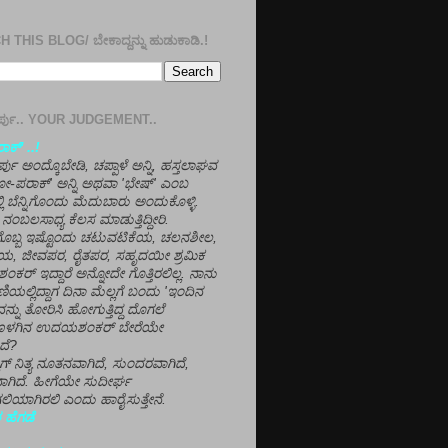
 THIS BLOG/ ಬೇಕಾದ್ದನ್ನು ಹುಡುಕಾಡಿ.!
ತೀರ್ಪು.. YOUR JUDGEMENT..
ಕ್' ..!
್ಪು ಅಂದ್ಕೊಬೇಡಿ, ಚಪ್ಪಾಳೆ ಅನ್ನಿ, ಹಸ್ತಲಾಘವ
'ಗೋ-ಪರಾಕ್' ಅನ್ನಿ ಅಥವಾ 'ಭೇಷ್' ಎಂಬ
್ಲಿ ಬೆನ್ನಿಗೊಂದು ಮೆದುಬಾರು ಅಂದುಕೊಳ್ಳಿ.
ನಂಬಲಸಾಧ್ಯ ಕೆಲಸ ಮಾಡುತ್ತಿದ್ದೀರಿ.
ಳಗೊಬ್ಬ ಇಷ್ಟೊಂದು ಚಟುವಟಿಕೆಯ, ಚಲನಶೀಲ,
, ಜೀವಪರ, ರೈತಪರ, ಸಹೃದಯೀ ಶ್ರಮಿಕ
್ ಇದ್ದಾರೆ ಅನ್ನೋದೇ ಗೊತ್ತಿರಲಿಲ್ಲ. ನಾನು
ಣಿಯಲ್ಲಿದ್ದಾಗ ದಿನಾ ಮೆಲ್ಲಗೆ ಬಂದು 'ಇಂದಿನ
ನ್ನು ತೋರಿಸಿ ಹೋಗುತ್ತಿದ್ದ ದೊಗಲೆ
ೊಳಗಿನ ಉದಯಶಂಕರ್ ಬೇರೆಯೇ
ದೆ?
ಲಾಗ್ ನಿತ್ಯ ನೂತನವಾಗಿದೆ, ಸುಂದರವಾಗಿದೆ,
ಾಗಿದೆ. ಹೀಗೆಯೇ ಸುದೀರ್ಘ
ಿಯಾಗಿರಲಿ ಎಂದು ಹಾರೈಸುತ್ತೇನೆ.
 ಹೆಗಡೆ