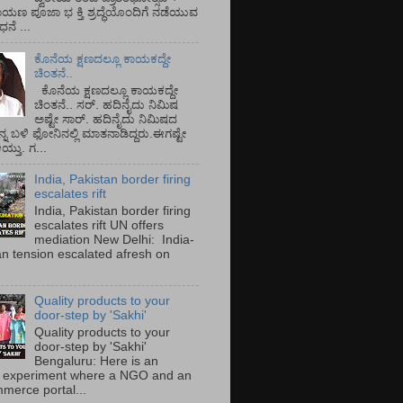
ಾಯಣ ಪೂಜಾ ಭ ಕ್ತಿ ಶ್ರದ್ಧೆಯೊಂದಿಗೆ ನಡೆಯುವ
ನೆ ...
ಕೊನೆಯ ಕ್ಷಣದಲ್ಲೂ ಕಾಯಕದ್ದೇ
ಚಿಂತನೆ..
ಕೊನೆಯ ಕ್ಷಣದಲ್ಲೂ ಕಾಯಕದ್ದೇ
ಚಿಂತನೆ.. ಸರ್.‌ ಹದಿನೈದು ನಿಮಿಷ
ಅಷ್ಟೇ ಸಾರ್.‌ ಹದಿನೈದು ನಿಮಿಷದ
ನ್ನ ಬಳಿ ಫೋನಿನಲ್ಲಿ ಮಾತನಾಡಿದ್ದರು.ಈಗಷ್ಟೇ
ತು. ಗ...
India, Pakistan border firing
escalates rift
India, Pakistan border firing
escalates rift UN offers
mediation New Delhi: India-
an tension escalated afresh on
.
Quality products to your
door-step by 'Sakhi'
Quality products to your
door-step by 'Sakhi'
Bengaluru: Here is an
 experiment where a NGO and an
merce portal...