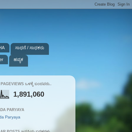
HA
ಸಾಧನೆ / ಸಾಧಕರು
er
ಹವ್ಯಕ
PAGEVIEWS ಒಳಕ್ಕೆ ಬಂದವರು..
1,891,060
DA PARYAYA
da Paryaya
AR POSTS ಜನಪ್ರಿಯ ಬರಹಗಳು