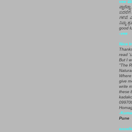
vee ಮನ
ವ್ಹಾರೆವ್ಹ
ಬದಲಿಗೆ 
ಗಳಿವೆ. 
ನಿಮ್ಮ ಶ್ರ
good lu
-vee
Nice I
Thanks 
read 'ಒ
But I 
"The R
Natura
Where 
give m
write m
these b
kadako
099700
Homage
-Kuma
Pune
excell