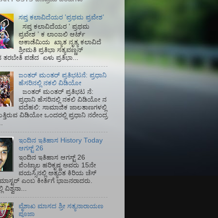
ಸಪ್ತ ಕಲಾವಿದೆಯರ ʼಪ್ರಥಮ ಪ್ರವೇಶʼ
ಸಪ್ತ ಕಲಾವಿದೆಯರ ʼ ಪ್ರಥಮ
ಪ್ರವೇಶ ʼ ಕ ಲಾಂಜಲಿ ಆರ್ಟ್
ಅಕಾಡೆಮಿಯ‌ ಖ್ಯಾತ ನೃತ್ಯ ಕಲಾವಿದೆ
ಶ್ರೀಮತಿ ಪ್ರತಿಭಾ ಸತ್ಯವಣ್ಣನ್
ತರಬೇತಿ ಪಡೆದ ಏಳು ಪ್ರತಿಭಾ...
ಜಂತರ್ ಮಂತರ್ ಪ್ರತಿಭಟನೆ: ಪ್ರಧಾನಿ
ಹೆಸರಿನಲ್ಲಿ ನಕಲಿ ವಿಡಿಯೋ
ಜಂತರ್ ಮಂತರ್ ಪ್ರತಿಭಟ ನೆ:
ಪ್ರಧಾನಿ ಹೆಸರಿನಲ್ಲಿ ನಕಲಿ ವಿಡಿಯೋ ನ
ವದೆಹಲಿ: ಸಾಮಾಜಿಕ ಜಾಲತಾಣಗಳಲ್ಲಿ
ತ್ತಿರುವ ವಿಡಿಯೋ ಒಂದರಲ್ಲಿ ಪ್ರಧಾನಿ ನರೇಂದ್ರ
.
ಇಂದಿನ ಇತಿಹಾಸ History Today
ಆಗಸ್ಟ್ 26
ಇಂದಿನ ಇತಿಹಾಸ ಆಗಸ್ಟ್ 26
ಪೆಂಟ್ಯಾಲ ಹರಿಕೃಷ್ಣ ಅವರು 15ನೇ
ವಯಸ್ಸಿನಲ್ಲಿ ಅತ್ಯಂತ ಕಿರಿಯ ಚೆಸ್
ಡ್ ಮಾಸ್ಟರ್ ಎಂಬ ಕೀರ್ತಿಗೆ ಭಾಜನರಾದರು.
ಿ ವಿಶ್ವನಾ...
ವೈಶಾಖ ಮಾಸದ ಶ್ರೀ ಸತ್ಯನಾರಾಯಣ
ಪೂಜಾ