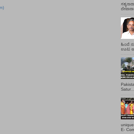
ಸತ್ಯನಾರ
m)
ದೇವಾರಾಧ
ಹಿಂದೆ ನ
ಊಟ ಆಯ್
Pakist
Satur..
unique
E- Com