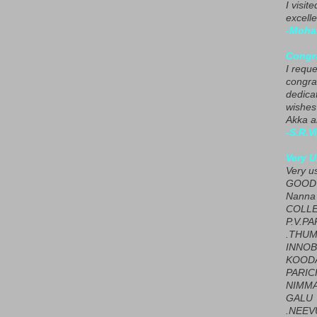
I visit
excelle
-Moha
Congra
I requ
congrat
dedica
wishes
Akka a
-S.R.V
Very U
Very u
GOOD 
Nanna
COLL
P.V.P
.THUM
INNOB
KOOD
PARIC
NIMMA
GALU
.NEEV