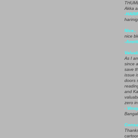
THUMB
Akka a
-HARI
harini
Nice..
nice blo
-Amrit
Valuab
As I am
since 
save t
issue i
doors 
readin
and Ka
valuab
zero i
- Vina
Bangal
Consu
Thanks
cartoo