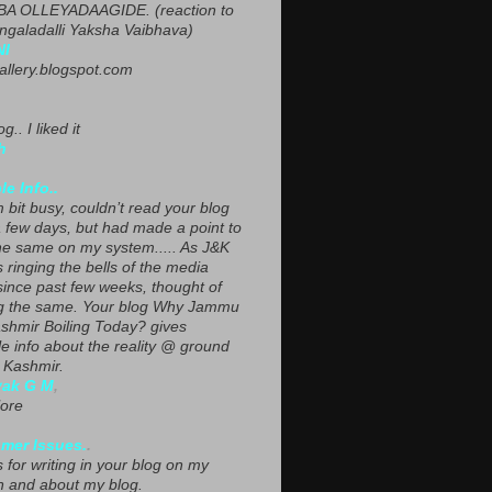
A OLLEYADAAGIDE. (reaction to
ngaladalli Yaksha Vaibhava)
NI
gallery.blogspot.com
g.. I liked it
h
le Info..
 bit busy, couldn’t read your blog
a few days, but had made a point to
he same on my system..... As J&K
s ringing the bells of the media
since past few weeks, thought of
g the same. Your blog Why Jammu
shmir Boiling Today? gives
le info about the reality @ ground
n Kashmir.
yak G M
,
ore
mer Issues.
.
 for writing in your blog on my
n and about my blog.