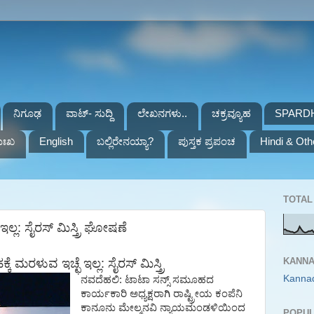
ನಿಗೂಢ
ವಾಟ್- ಸುದ್ದಿ
ಲೇಖನಗಳು..
ಚಕ್ರವ್ಯೂಹ
SPARD
ುಃಖ
English
ಬಲ್ಲಿರೇನಯ್ಯಾ?
ಪುಸ್ತಕ ಪ್ರಪಂಚ
Hindi & Oth
TOTAL 
್ಲ: ಸೈರಸ್ ಮಿಸ್ತ್ರಿ ಘೋಷಣೆ
KANNA
ಕೆ
ಮರಳುವ
ಇಚ್ಛೆ
ಇಲ್ಲ
:
ಸೈರಸ್
ಮಿಸ್ತ್ರಿ
Kanna
ನವದೆಹಲಿ
:
ಟಾಟಾ
ಸನ್ಸ್
ಸಮೂಹದ
ಕಾರ್ಯಕಾರಿ
ಅಧ್ಯಕ್ಷರಾಗಿ
ರಾಷ್ಟ್ರೀಯ
ಕಂಪೆನಿ
ಕಾನೂನು
ಮೇಲ್ಮನವಿ
ನ್ಯಾಯಮಂಡಳಿಯಿಂದ
POPUL