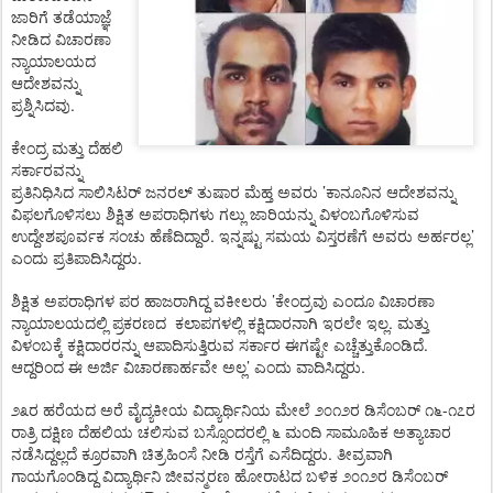
ಜಾರಿಗೆ
ತಡೆಯಾಜ್ಞೆ
ನೀಡಿದ
ವಿಚಾರಣಾ
ನ್ಯಾಯಾಲಯದ
ಆದೇಶವನ್ನು
.
ಪ್ರಶ್ನಿಸಿದವು
ಕೇಂದ್ರ
ಮತ್ತು
ದೆಹಲಿ
ಸರ್ಕಾರವನ್ನು
’
ಪ್ರತಿನಿಧಿಸಿದ
ಸಾಲಿಸಿಟರ್
ಜನರಲ್
ತುಷಾರ
ಮೆಹ್ತ
ಅವರು
ಕಾನೂನಿನ
ಆದೇಶವನ್ನು
ವಿಫಲಗೊಳಿಸಲು
ಶಿಕ್ಷಿತ
ಅಪರಾಧಿಗಳು
ಗಲ್ಲು
ಜಾರಿಯನ್ನು
ವಿಳಂಬಗೊಳಿಸುವ
.
’
ಉದ್ದೇಶಪೂರ್ವಕ
ಸಂಚು
ಹೆಣೆದಿದ್ದಾರೆ
ಇನ್ನಷ್ಟು
ಸಮಯ
ವಿಸ್ತರಣೆಗೆ
ಅವರು
ಅರ್ಹರಲ್ಲ
.
ಎಂದು
ಪ್ರತಿಪಾದಿಸಿದ್ದರು
’
ಶಿಕ್ಷಿತ
ಅಪರಾಧಿಗಳ
ಪರ
ಹಾಜರಾಗಿದ್ದ
ವಕೀಲರು
ಕೇಂದ್ರವು
ಎಂದೂ
ವಿಚಾರಣಾ
.
ನ್ಯಾಯಾಲಯದಲ್ಲಿ
ಪ್ರಕರಣದ
ಕಲಾಪಗಳಲ್ಲಿ
ಕಕ್ಷಿದಾರನಾಗಿ
ಇರಲೇ
ಇಲ್ಲ
ಮತ್ತು
.
ವಿಳಂಬಕ್ಕೆ
ಕಕ್ಷಿದಾರರನ್ನು
ಆಪಾದಿಸುತ್ತಿರುವ
ಸರ್ಕಾರ
ಈಗಷ್ಟೇ
ಎಚ್ಚೆತ್ತುಕೊಂಡಿದೆ
’
.
ಆದ್ದರಿಂದ
ಈ
ಅರ್ಜಿ
ವಿಚಾರಣಾರ್ಹವೇ
ಅಲ್ಲ
ಎಂದು
ವಾದಿಸಿದ್ದರು
-
೨೩ರ
ಹರೆಯದ
ಅರೆ
ವೈದ್ಯಕೀಯ
ವಿದ್ಯಾರ್ಥಿನಿಯ
ಮೇಲೆ
೨೦೧೨ರ
ಡಿಸೆಂಬರ್
೧೬
೧೭ರ
ರಾತ್ರಿ
ದಕ್ಷಿಣ
ದೆಹಲಿಯ
ಚಲಿಸುವ
ಬಸ್ಸೊಂದರಲ್ಲಿ
೬
ಮಂದಿ
ಸಾಮೂಹಿಕ
ಅತ್ಯಾಚಾರ
.
ನಡೆಸಿದ್ದಲ್ಲದೆ
ಕ್ರೂರವಾಗಿ
ಚಿತ್ರಹಿಂಸೆ
ನೀಡಿ
ರಸ್ತೆಗೆ
ಎಸೆದಿದ್ದರು
ತೀವ್ರವಾಗಿ
ಗಾಯಗೊಂಡಿದ್ದ
ವಿದ್ಯಾರ್ಥಿನಿ
ಜೀವನ್ಮರಣ
ಹೋರಾಟದ
ಬಳಿಕ
೨೦೧೨ರ
ಡಿಸೆಂಬರ್