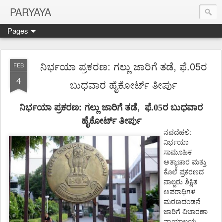
PARYAYA
Pages
ನಿರ್ಭಯಾ ಪ್ರಕರಣ: ಗಲ್ಲು ಜಾರಿಗೆ ತಡೆ, ಫೆ.05ರ
FEB
4
ಬುಧವಾರ ಹೈಕೋರ್ಟ್ ತೀರ್ಪು
:
,
ನಿರ್ಭಯಾ
ಪ್ರಕರಣ
ಗಲ್ಲು
ಜಾರಿಗೆ
ತಡೆ
ಫೆ.05ರ ಬುಧವಾರ
ಹೈಕೋರ್ಟ್
ತೀರ್ಪು
:
ನವದೆಹಲಿ
ನಿರ್ಭಯಾ
ಸಾಮೂಹಿಕ
ಅತ್ಯಾಚಾರ
ಮತ್ತು
ಕೊಲೆ
ಪ್ರಕರಣದ
ನಾಲ್ವರು
ಶಿಕ್ಷಿತ
ಅಪರಾಧಿಗಳ
ಮರಣದಂಡನೆ
ಜಾರಿಗೆ
ವಿಚಾರಣಾ
ನ್ಯಾಯಾಲಯ