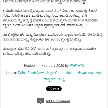
.
೨೯ರಂದು
ಸಿಂಗಾಪುರ
ಮೌಂಟ್
ಎಲಿಜಬೆತ್
ಆಸ್ಪತ್ರೆಯಲ್ಲಿ
ಮೃತರಾಗಿದ್ದರು
೬
ಮಂದಿ
ಆರೋಪಿಗಳಲ್ಲಿ
ಒಬ್ಬನಾದ
ರಾಮ್
ಸಿಂಗ್
ವಿಚಾರಣಾ
ಕಾಲದಲ್ಲೇ
ತಿಹಾರ್
,
ಸೆರೆಮನೆಯಲ್ಲಿ
ಆತ್ಮಹತ್ಯೆ
ಮಾಡಿಕೊಂಡಿದ್ದನೆಂದು
ಆಪಾದಿಸಲಾಗಿದ್ದು
೬ನೇ
ಆರೋಪಿಯನ್ನು
ಅಪ್ರಾಪ್ತ
ಬಾಲಕ
ಎಂಬ
ನೆಲೆಯಲ್ಲಿ
ಮೂರುವರ್ಷಗಳ
ಸುಧಾರಣಾ
.
ಕಸ್ಟಡಿಗೆ
ಗುರಿಪಡಿಸಿ
ಬಳಿಕ
ಅಜ್ಞಾತ
ಸ್ಥಳದಲ್ಲಿ
ಬಿಡುಗಡೆ
ಮಾಡಲಾಗಿತ್ತು
ದೆಹಲಿ
ಹೈಕೋರ್ಟ್
ಮತ್ತು
ವಿಚಾರಣಾ
ನ್ಯಾಯಾಲಯ
ನಾಲ್ವರು
ಅಪರಾಧಿಗಳಿಗೆ
ನೀಡಿದ್ದ
.
ಮರಣದಂಡನೆಯನ್ನು
ಸುಪ್ರೀಂಕೋರ್ಟ್
೨೦೧೭ರಲ್ಲಿ
ಎತ್ತಿ
ಹಿಡಿದಿತ್ತು
ದೇಶಾದ್ಯಂತ
ಪ್ರತಿಭಟನೆಗಳಿಗೆ
ಕಾರಣವಾಗಿದ್ದ
ಈ
ಪ್ರಕರಣ
ಅತ್ಯಾಚಾರ
ಸಂಬಂಧಿತ
.
ಕಾನೂನು
ಪರಿಷ್ಕರಣೆಗೂ
ದಾರಿ
ಮಾಡಿತ್ತು
Posted
4th February 2020
by
PARYAYA
Labels:
Delhi
Flash News
High Court
Nation
News
ರಾಜಕೀಯ
ರಾಷ್ಟ್ರೀಯ
ಸುದ್ದಿ
0
Add a comment