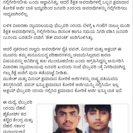
.
ಗಲ್ಲಿಗೇರಿಸಬೇಕು
ಎಂದು
ಆಜ್ಞಾಪಿಸಿತ್ತು
ಆದರೆ
ಶಿಕ್ಷಿತ
ಅಪರಾಧಿಗಳಲ್ಲಿ
ಒಬ್ಬನ
ಕ್ಷಮಾದಾನ
ಕೋರಿಕೆ
ಅರ್ಜಿ
ಬಾಕಿ
ಇದ್ದುದರಿಂದ
ಜನವರಿ
೨೨ರಂದು
ಅಪರಾಧಿಗಳನ್ನು
ಗಲ್ಲಿಗೇರಿಸಲು
.
ಸಾಧ್ಯವಾಗಿರಲಿಲ್ಲ
ಬಳಿಕ
ವಿಚಾರಣಾ
ನ್ಯಾಯಾಲಯವು
ಫೆಬ್ರುವರಿ
೧ರಂದು
ಬೆಳಗ್ಗೆ
೬
ಗಂಟೆಗೆ
ನಾಲ್ಕೂ
ಮಂದಿ
ಶಿಕ್ಷಿತ
ಅಪರಾಧಿಗಳನ್ನು
ಗಲ್ಲಿಗೇರಿಸಲು
ದಿನಾಂಕ
ಹಾಗೂ
ಸಮಯ
ನಿಗದಿ
ಪಡಿಸಿ
ಜನವರಿ
’
’
.
೧೭ರಂದು
ಎರಡನೇ
ಬಾರಿಗೆ
ಡೆತ್
ವಾರಂಟ್
ಜಾರಿಗೊಳಿಸಿತ್ತು
,
ಆದರೆ
ಪ್ರಕರಣದ
ನಾಲ್ವರು
ಅಪರಾಧಿಗಳ
ಪೈಕಿ
ಪವನ್
ವಿನಯ್
ಮತ್ತು
ಅಕ್ಷಯ್
ಈ
ಮೂವರು
ತಮ್ಮ
ಕಾನೂನುಬದ್ಧ
ಪರಿಹಾರಗಳನ್ನು
ಚಲಾಯಿಸಿಲ್ಲವಾದ
ಕಾರಣ
ವಿಷಯವನ್ನು
ಅನಿರ್ದಿಷ್ಟ
ಕಾಲ
ಮುಂದೂಡಬೇಕು
ಎಂದು
ಆಗ್ರಹಿಸಿದ್ದನ್ನು
ಅನುಸರಿಸಿ
ವಿಚಾರಣಾ
ನ್ಯಾಯಾಲಯವು
ಜನವರಿ
೩೧ರಂದು
ಸಂಜೆ
ಫೆಬ್ರುವರಿ
೧ಕ್ಕೆ
ನಿಗದಿಯಾಗಿದ್ದ
.
ಗಲ್ಲು
ಶಿಕ್ಷೆ
ಜಾರಿಗೆ
ಪುನಃ
ತಡೆಯಾಜ್ಞೆ
ನೀಡಿತು
ಮುಕೇಶ್
ಮತ್ತು
ವಿನಯ್
ಕ್ಷಮಾದಾನ
ಕೋರಿಕೆ
ಅರ್ಜಿಗಳನ್ನು
ರಾಷ್ಟ್ರಪತಿಯವರು
,
.
ತಿರಸ್ಕರಿಸಿದರೆ
ಪವನ್
ಇನ್ನೂ
ಕ್ಷಮಾದಾನ
ಕೋರಿಕೆ
ಅರ್ಜಿಯನ್ನು
ಸಲ್ಲಿಸಿಯೇ
ಇಲ್ಲ
.
ಅಕ್ಷಯ್
ಫೆಬ್ರುವರಿ
೧ರಂದು
ಸಲ್ಲಿಸಿದ
ಕ್ಷಮಾದಾನ
ಕೋರಿಕೆ
ಅರ್ಜಿ
ಇನ್ನೂ
ಬಾಕಿ
ಇದೆ
,
ಈ
ಮಧ್ಯೆ
ಫೆಬ್ರುವರಿ
೧ರಂದು
ದೆಹಲಿ
ಹೈಕೋರ್ಟ್
ಕದ
ತಟ್ಟಿದ
ಕೇಂದ್ರ
ಮತ್ತು
ದೆಹಲಿ
ಸರ್ಕಾರ
ಮರಣದಂಡನೆ