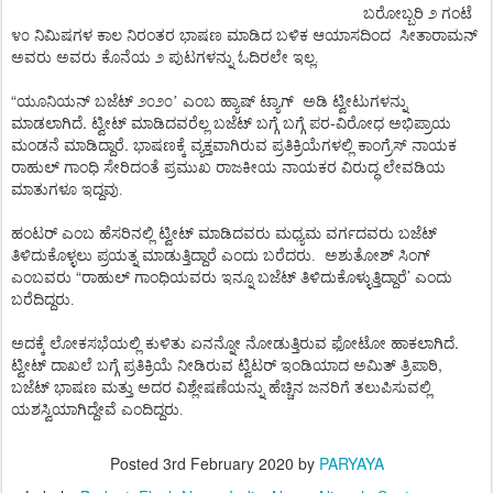
ಬರೋಬ್ಬರಿ
೨
ಗಂಟೆ
೪೦
ನಿಮಿಷಗಳ
ಕಾಲ
ನಿರಂತರ
ಭಾಷಣ
ಮಾಡಿದ
ಬಳಿಕ
ಆಯಾಸದಿಂದ
ಸೀತಾರಾಮನ್
ಅವರು ಅವರು
ಕೊನೆಯ
೨
ಪುಟಗಳನ್ನು
ಓದಿರಲೇ ಇಲ್ಲ.
“
ಯೂನಿಯನ್
ಬಜೆಟ್
೨೦೨೦’
ಎಂಬ
ಹ್ಯಾಷ್ ಟ್ಯಾಗ್
ಅಡಿ
ಟ್ವೀಟುಗಳನ್ನು
.
-
ಮಾಡಲಾಗಿದೆ
ಟ್ವೀಟ್
ಮಾಡಿದವರೆಲ್ಲ
ಬಜೆಟ್
ಬಗ್ಗೆ
ಬಗ್ಗೆ
ಪರ
ವಿರೋಧ
ಅಭಿಪ್ರಾಯ
.
ಮಂಡನೆ
ಮಾಡಿದ್ದಾರೆ
ಭಾಷಣಕ್ಕೆ
ವ್ಯಕ್ತವಾಗಿರುವ
ಪ್ರತಿಕ್ರಿಯೆಗಳಲ್ಲಿ
ಕಾಂಗ್ರೆಸ್
ನಾಯಕ
ರಾಹುಲ್
ಗಾಂಧಿ
ಸೇರಿದಂತೆ
ಪ್ರಮುಖ
ರಾಜಕೀಯ
ನಾಯಕರ
ವಿರುದ್ಧ
ಲೇವಡಿಯ
ಮಾತುಗಳೂ ಇದ್ದವು.
ಹಂಟರ್
ಎಂಬ
ಹೆಸರಿನಲ್ಲಿ
ಟ್ವೀಟ್
ಮಾಡಿದವರು
ಮಧ್ಯಮ
ವರ್ಗದವರು
ಬಜೆಟ್
ತಿಳಿದುಕೊಳ್ಳಲು
ಪ್ರಯತ್ನ
ಮಾಡುತ್ತಿದ್ದಾರೆ
ಎಂದು
ಬರೆದರು.
ಅಶುತೋಶ್
ಸಿಂಗ್
“
’
ಎಂಬವರು
ರಾಹುಲ್
ಗಾಂಧಿಯವರು
ಇನ್ನೂ
ಬಜೆಟ್
ತಿಳಿದುಕೊಳ್ಳುತ್ತಿದ್ದಾರೆ
ಎಂದು
ಬರೆದಿದ್ದರು.
.
ಅದಕ್ಕೆ
ಲೋಕಸಭೆಯಲ್ಲಿ
ಕುಳಿತು
ಏನನ್ನೋ
ನೋಡುತ್ತಿರುವ
ಫೋಟೋ
ಹಾಕಲಾಗಿದೆ
,
ಟ್ವೀಟ್
ದಾಖಲೆ
ಬಗ್ಗೆ
ಪ್ರತಿಕ್ರಿಯೆ
ನೀಡಿರುವ
ಟ್ವಿಟರ್
ಇಂಡಿಯಾದ
ಅಮಿತ್
ತ್ರಿಪಾಠಿ
ಬಜೆಟ್
ಭಾಷಣ
ಮತ್ತು
ಅದರ
ವಿಶ್ಲೇಷಣೆಯನ್ನು
ಹೆಚ್ಚಿನ
ಜನರಿಗೆ
ತಲುಪಿಸುವಲ್ಲಿ
ಯಶಸ್ವಿಯಾಗಿದ್ದೇವೆ
ಎಂದಿದ್ದರು.
Posted
3rd February 2020
by
PARYAYA