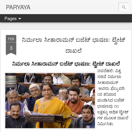
PARYAYA
Pages
ನಿರ್ಮಲಾ ಸೀತಾರಾಮನ್ ಬಜೆಟ್ ಭಾಷಣ: ಟ್ವೀಟ್
FEB
3
ದಾಖಲೆ
:
ನಿರ್ಮಲಾ
ಸೀತಾರಾಮನ್
ಬಜೆಟ್
ಭಾಷಣ
ಟ್ವೀಟ್ ದಾಖಲೆ
:
ನವದೆಹಲಿ
ವಿತ್ತ
ಸಚಿವೆ
ನಿರ್ಮಲಾ
ಸೀತಾರಾಮನ್
ಅವರು ಫೆಬ್ರುವರಿ
೧ರ ಶನಿವಾರ
ಮಂಡಿಸಿದ
ಬಜೆಟ್
ಭಾಷಣವು
೧೧
ಲಕ್ಷಕ್ಕೂ
ಅಧಿಕ
ಟ್ವೀಟ್
ಗಳ ಮೂಲಕ
ದಾಖಲೆ
ನಿರ್ಮಿಸಿತು.