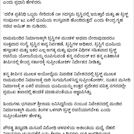
ಎಂದು ಪ್ರಧಾನಿ ಹೇಳಿದರು.
‘ದಲಿತ ಪ್ರತಿನಿಧಿ ಒಬ್ಬರು ಸೇರಿದಂತೆ ೧೫ ಸದಸ್ಯರು ಟ್ರಸ್ಟಿನಲ್ಲಿ ಇರುತ್ತಾರೆ ಮತ್ತು ಈ ಟ್ರಸ್ಟ್
’
ಸಂಪೂರ್ಣ ೬೭ ಎಕರೆ ಭೂಮಿಯ ಉಸ್ತುವಾರಿ ಹೊಂದಿರುತ್ತದೆ
ಎಂದು ಕೇಂದ್ರ ಗೃಹ
ಸಚಿವ ಅಮಿತ್ ಶಾ ನುಡಿದರು.
ರಾಮಮಂದಿರ ನಿರ್ಮಾಣಕ್ಕಾಗಿ ಟ್ರಸ್ಟಿಗಳ ಮಂಡಳಿ ಅಥವಾ ಬೇರಾವುದಾದರೂ
ಸೂಕ್ತವಾದ ಸಂಸ್ಥೆ, ಟ್ರಸ್ಟಿನ ಕಾರ್‍ಯ ನಿರ್ವಹಣೆ, ಟ್ರಸ್ಟಿಗಳ ಅಧಿಕಾರ, ಟ್ರಸ್ಟಿಗೆ ಭೂಮಿಯ
ಹಸ್ತಾಂತರ ಮತ್ತು ಇತರ ಎಲ್ಲ ಅಗತ್ಯ ಮತ್ತು ಪೂರಕ ವಿಧಿಗಳ ಸಹಿತವಾದ ಟ್ರಸ್ಟ್
ರಚನೆಯ ಯೋಜನೆಯನ್ನು ರೂಪಿಸುವಂತೆ ತನ್ನ ನವೆಂಬರ್ ೯ರ ತನ್ನ ಐತಿಹಾಸಿಕ
ತೀರ್ಪಿನಲ್ಲಿ ಕೇಂದ್ರ ಸರ್ಕಾರಕ್ಕೆ ಸುಪ್ರೀಂಕೋರ್ಟ್ ನಿರ್ದೇಶನ ನೀಡಿತ್ತು.
ತನ್ನ ತೀರ್ಪಿನ ಮೂಲಕ ಅಯೋಧ್ಯೆಯ ವಿವಾದಿತ ನಿವೇಶನದಲ್ಲಿ ಟ್ರಸ್ಟ್ ಮೂಲಕ
ರಾಮಮಂದಿರ ನಿರ್ಮಾಣಕ್ಕೆ ದಾರಿ ಸುಗಮಗೊಳಿಸಿದ್ದ ಸುಪ್ರೀಂಕೋರ್ಟ್, ನೂತನ ಮಸೀದಿ
ನಿರ್ಮಾಣಕ್ಕೆ ೫ ಎಕರೆ ಪಯಾಯ ಭೂಮಿಯನ್ನು ಉತ್ತರ ಪ್ರದೇಶದ ಪವಿತ್ರ ನಗರದಲ್ಲೇ
ಪ್ರಮುಖ ತಾಣದಲ್ಲಿ ಹಂಚಿಕೆ ಮಾಡುವಂತೆಯೂ ಆಜ್ಞಾಪಿಸಿತ್ತು.
ಹಿಂದುಗಳು ಭಗವಾನ್ ಶ್ರೀರಾಮ ಜನಿಸಿದ್ದನೆಂದು ನಂಬುವ ನಿವೇಶನದಲ್ಲಿ ಮಂದಿರ
ನಿರ್ಮಾಣಕ್ಕಾಗಿ ಮೂರು ತಿಂಗಳ ಒಳಗಾಗಿ ಟ್ರಸ್ಟ್ ರಚನೆಯಾಗಬೇಕು ಎಂದು
ಸುಪ್ರೀಂಕೋರ್ಟ್ ಹೇಳಿತ್ತು.
ಪೌರತ್ವ ತಿದ್ದುಪಡಿ ಮಸೂದೆ ವಿರೋಧಿ ಚಳವಳಿಯ ಅಶಾಂತಿಯ ಮಧ್ಯೆ, ದೆಹಲಿ
ವಿಧಾನಸಭಾ ಚುನಾವಣೆಗೆ ಇನ್ನು ಕೇವಲ ೨ ದಿನಗಳು ಬಾಕಿ ಉಳಿದಿರುವಾಗ