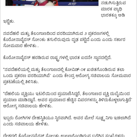
ನಡುಗಿಸುತ್ತಿರುವ
ಮಾರಕ
ವ್ಯಾಧಿ
ಭಾರತಕ್ಕೂ
ಅಡಿ
ಇಟ್ಟಿತು.
ನವದೆಹಲಿ
ಮತ್ತು
ತೆಲಂಗಾಣದಿಂದ
ವರದಿಯಾಗಿರುವ
೨
ಪ್ರಕರಣಗಳಲ್ಲಿ
ಕೊರೋನಾವೈರಸ್
ಸೋಂಕು
ತಗುಲಿರುವುದು
ದೃಢ
ಪಟ್ಟಿದೆ
ಎಂದು
ಎಂದು
ಸರ್ಕಾರ
.
ಸೋಮವಾರ
ಹೇಳಿತು.
.
ಕೊರೋನಾವೈರಸ್
ಹರಡಿರುವ
ರಾಷ್ಟ್ರಗಳಲ್ಲಿ
ಭಾರತ
ಐದನೇ
ಸ್ಥಾನದಲ್ಲಿದೆ
"
-
ನವದೆಹಲಿಯಲ್ಲಿ
ಮತ್ತು
ತೆಲಂಗಾಣದಲ್ಲಿ
ಕೋವಿಡ್
೧೯
ಖಚಿತಗೊಂಡಿರುವ
ತಲಾ
ಒಂದು
ಪ್ರಕರಣ
ವರದಿಯಾಗಿವೆ
’
ಎಂದು
ಕೇಂದ್ರ
ಆರೋಗ್ಯ
ಸಚಿವಾಲಯ
ಸೋಮವಾರ
.
ಪ್ರಕಟಣೆಯಲ್ಲಿ
ತಿಳಿಸಿತು
"
,
ದೆಹಲಿಯ
ವ್ಯಕ್ತಿಯು
ಇಟಲಿಯಿಂದ
ಪ್ರಯಾಣಿಸಿದ್ದರೆ
ತೆಲಂಗಾಣದ
ವ್ಯಕ್ತಿ
ದುಬೈಯಿಂದ
.
ಪ್ರಯಾಣ
ಮಾಡಿದ್ದಾನೆ
ಅವರ
ಪ್ರಯಾಣದ
ಹೆಚ್ಚಿನ
ವಿವರಗಳನ್ನು
ತಿಳಿದುಕೊಳ್ಳಲಾಗುತ್ತಿದೆ
’
.
ಆರೋಗ್ಯ
ಸಚಿವಾಲಯ
ಹೇಳಿತು
.
ಇಬ್ಬರು
ರೋಗಿಗಳ
ದೇಹಸ್ಥಿತಿಯೂ
ಸ್ಥಿರವಾಗಿದೆ
ಅವರ
ಮೇಲೆ
ಸೂಕ್ಷ್ಮ
ನಿಗಾ
ಇಡಲಾಗಿದೆ
.
ಎಂದು
ಸಚಿವಾಲಯ
ಹೇಳಿತು
ದೇಶದಲ್ಲಿ
ಕೊರೋನವೈರಸ್
ಸೋಂಕು
ಉಲ್ಬಣಗೊಂಡಿರುವ
ಬಗೆಗಿನ
ಸಂಖ್ಯೆಗಳನ್ನು