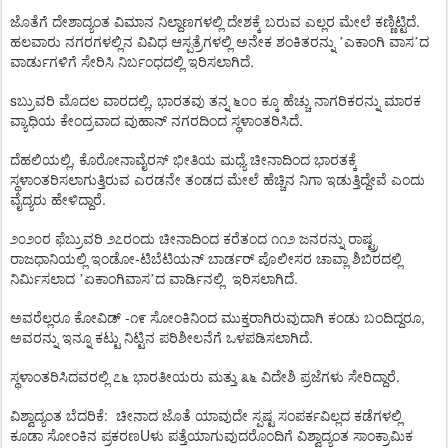
.
ಜೊತೆಗೆ
ದೇಶಾದ್ಯಂತ
ವಿಮಾನ
ನಿಲ್ದಾಣಗಳಲ್ಲಿ
ದೇಶಕ್ಕೆ
ಬರುವ
ಎಲ್ಲರ
ಮೇಲೆ
ಕಣ್ಣಿಟ್ಟಿದೆ
ಹಲವಾರು
ನಗರಗಳಲ್ಲಿನ
ವಿವಿಧ
ಆಸ್ಪತ್ರೆಗಳಲ್ಲಿ
ಅನೇಕ
ಶಂಕಿತರನ್ನು
’
ಎಕಾಂಗಿ
ವಾಸ
’
ದ
.
ವಾರ್ಡುಗಳಿಗೆ
ಸೇರಿಸಿ
ನಿರ್ಬಂಧದಲ್ಲಿ
ಇರಿಸಲಾಗಿದೆ
s
,
ಬ್ರುವರಿ
ಮೊದಲ
ವಾರದಲ್ಲಿ
ಭಾರತವು
ತನ್ನ
೬೦೦
ಕ್ಕೂ
ಹೆಚ್ಚು
ನಾಗರಿಕರನ್ನು
ಮಾರಕ
.
ವ್ಯಾಧಿಯ
ಕೇಂದ್ರವಾದ
ವುಹಾನ್
ನಗರದಿಂದ
ಸ್ಥಳಾಂತರಿಸಿದೆ
,
ದೆಹಲಿಯಲ್ಲಿ
ಕೊರೋನಾವೈರಸ್
ಭೀತಿಯ
ಮಧ್ಯೆ
ಚೀನಾದಿಂದ
ಭಾರತಕ್ಕೆ
ಸ್ಥಳಾಂತರಿಸಲಾಗುತ್ತಿರುವ
ಎರಡನೇ
ತಂಡದ
ಮೇಲೆ
ಹೆಚ್ಚಿನ
ನಿಗಾ
ಇಡುತ್ತಿದ್ದೇವೆ
ಎಂದು
.
ವೈದ್ಯರು
ಹೇಳಿದ್ದಾರೆ
೨೦೨೦ರ
ಫೆಬ್ರುವರಿ
೨೭ರಂದು
ಚೀನಾದಿಂದ
ಕರೆತಂದ
೧೧೨
ಜನರನ್ನು
ರಾಷ್ಟ್ರ
-
ರಾಜಧಾನಿಯಲ್ಲಿ
ಇಂಡೋ
ಟಿಬೆಟಿಯನ್
ಬಾರ್ಡರ್
ಪೊಲೀಸರ
ಚಾವ್ಲಾ
ಶಿಬಿರದಲ್ಲಿ
.
ನಿರ್ಮಿಸಲಾದ
’
ಏಕಾಂಗಿವಾಸ
’
ದ
ವಾರ್ಡಿನಲ್ಲಿ
ಇರಿಸಲಾಗಿದೆ
-
,
ಅವರೆಲ್ಲರೂ
ಕೋವಿಡ್
೧೯
ಸೋಂಕಿನಿಂದ
ಮುಕ್ತರಾಗಿರುವುದಾಗಿ
ಕಂಡು
ಬಂದಿದ್ದರೂ
.
ಅವರನ್ನು
ಇನ್ನೂ
ಕಟ್ಟು
ನಿಟ್ಟಿನ
ಪರಿಶೀಲನೆಗೆ
ಒಳಪಡಿಸಲಾಗಿದೆ
.
ಸ್ಥಳಾಂತರಿಸಿದವರಲ್ಲಿ
೭೬
ಭಾರತೀಯರು
ಮತ್ತು
೩೬
ವಿದೇಶಿ
ಪ್ರಜೆಗಳು
ಸೇರಿದ್ದಾರೆ
:
ವಿಶ್ವಾದ್ಯಂತ
ಬೆದರಿಕೆ
ಚೀನಾದ
ಜೊತೆ
ಯಾವುದೇ
ಸ್ಪಷ್ಟ
ಸಂಪರ್ಕವಿಲ್ಲದ
ಕಡೆಗಳಲ್ಲಿ
U
ಕೂಡಾ
ಸೋಂಕಿನ
ಪ್ರಕರಣ
ಳು
ಪತ್ತೆಯಾಗುವುದರೊಂದಿಗೆ
ವಿಶ್ವಾದ್ಯಂತ
ಸಾಂಕ್ರಾಮಿಕ