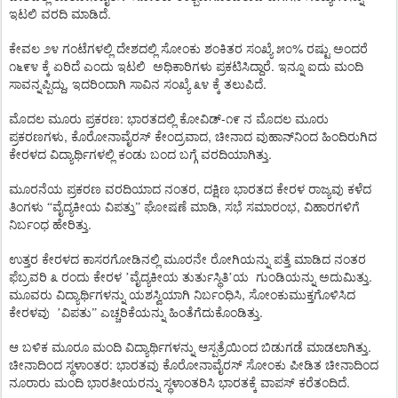
.
ಇಟಲಿ
ವರದಿ
ಮಾಡಿದೆ
%
ಕೇವಲ
೨೪
ಗಂಟೆಗಳಲ್ಲಿ
ದೇಶದಲ್ಲಿ
ಸೋಂಕು
ಶಂಕಿತರ
ಸಂಖ್ಯೆ
೫೦
ರಷ್ಟು
ಅಂದರೆ
.
೧೬೯೪
ಕ್ಕೆ
ಏರಿದೆ
ಎಂದು
ಇಟಲಿ
ಅಧಿಕಾರಿಗಳು
ಪ್ರಕಟಿಸಿದ್ದಾರೆ
ಇನ್ನೂ
ಐದು
ಮಂದಿ
,
.
ಸಾವನ್ನಪ್ಪಿದ್ದು
ಇದರಿಂದಾಗಿ
ಸಾವಿನ
ಸಂಖ್ಯೆ
೩೪
ಕ್ಕೆ
ತಲುಪಿದೆ
:
-
ಮೊದಲ
ಮೂರು
ಪ್ರಕರಣ
ಭಾರತದಲ್ಲಿ
ಕೋವಿಡ್
೧೯
ನ
ಮೊದಲ
ಮೂರು
,
,
ಪ್ರಕರಣಗಳು
ಕೊರೋನಾವೈರಸ್
ಕೇಂದ್ರವಾದ
ಚೀನಾದ
ವುಹಾನ್‌ನಿಂದ
ಹಿಂದಿರುಗಿದ
.
ಕೇರಳದ
ವಿದ್ಯಾರ್ಥಿಗಳಲ್ಲಿ
ಕಂಡು
ಬಂದ
ಬಗ್ಗೆ
ವರದಿಯಾಗಿತ್ತು
,
ಮೂರನೆಯ
ಪ್ರಕರಣ
ವರದಿಯಾದ
ನಂತರ
ದಕ್ಷಿಣ
ಭಾರತದ
ಕೇರಳ
ರಾಜ್ಯವು
ಕಳೆದ
,
,
ತಿಂಗಳು
“
ವೈದ್ಯಕೀಯ
ವಿಪತ್ತು
”
ಘೋಷಣೆ
ಮಾಡಿ
ಸಭೆ
ಸಮಾರಂಭ
ವಿಹಾರಗಳಿಗೆ
.
ನಿರ್ಬಂಧ
ಹೇರಿತ್ತು
ಉತ್ತರ
ಕೇರಳದ
ಕಾಸರಗೋಡಿನಲ್ಲಿ
ಮೂರನೇ
ರೋಗಿಯನ್ನು
ಪತ್ತೆ
ಮಾಡಿದ
ನಂತರ
.
ಫೆಬ್ರವರಿ
೩
ರಂದು
ಕೇರಳ
’
ವೈದ್ಯಕೀಯ
ತುರ್ತುಸ್ಥಿತಿ
’
ಯ
ಗುಂಡಿಯನ್ನು
ಅದುಮಿತ್ತು
,
ಮೂವರು
ವಿದ್ಯಾರ್ಥಿಗಳನ್ನು
ಯಶಸ್ವಿಯಾಗಿ
ನಿರ್ಬಂಧಿಸಿ
ಸೋಂಕುಮುಕ್ತಗೊಳಿಸಿದ
.
ಕೇರಳವು
’
ವಿಪತು
”
ಎಚ್ಚರಿಕೆಯನ್ನು
ಹಿಂತೆಗೆದುಕೊಂಡಿತ್ತು
.
ಆ
ಬಳಿಕ
ಮೂರೂ
ಮಂದಿ
ವಿದ್ಯಾರ್ಥಿಗಳನ್ನು
ಆಸ್ಪತ್ರೆಯಿಂದ
ಬಿಡುಗಡೆ
ಮಾಡಲಾಗಿತ್ತು
:
ಚೀನಾದಿಂದ
ಸ್ಥಳಾಂತರ
ಭಾರತವು
ಕೊರೋನಾವೈರಸ್
ಸೋಂಕು
ಪೀಡಿತ
ಚೀನಾದಿಂದ
.
ನೂರಾರು
ಮಂದಿ
ಭಾರತೀಯರನ್ನು
ಸ್ಥಳಾಂತರಿಸಿ
ಭಾರತಕ್ಕೆ
ವಾಪಸ್
ಕರೆತಂದಿದೆ