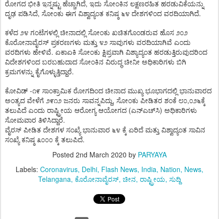
,
ರೋಗದ
ಭೀತಿ
ಇನ್ನಷ್ಟು
ಹೆಚ್ಚಾಗಿದೆ
ಇದು
ಸೋಂಕಿನ
ಲಕ್ಷಣರಹಿತ
ಹರಡುವಿಕೆಯನ್ನು
,
.
ದೃಢ
ಪಡಿಸಿದೆ
ಸೋಂಕು
ಈಗ
ವಿಶ್ವಾದ್ಯಂತ
ಕನಿಷ್ಠ
೬೪
ದೇಶಗಳಿಂದ
ವರದಿಯಾಗಿದೆ
ಕಳೆದ
೨೪
ಗಂಟೆಗಳಲ್ಲಿ
ಚೀನಾದಲ್ಲಿ
ಸೋಂಕು
ಖಚಿತಗೊಂಡರುವ
ಹೊಸ
೨೦೨
ಕೊರೋನಾವೈರಸ್
ಪ್ರಕರಣಗಳು
ಮತ್ತು
೪೨
ಸಾವುಗಳು
ವರದಿಯಾಗಿವೆ
ಎಂದು
.
ವರದಿಗಳು
ಹೇಳಿವೆ
ಏಕಾಏಕಿ
ಸೋಂಕು
ಕ್ಷಿಪ್ರವಾಗಿ
ವಿಶ್ಯಾದ್ಯಂತ
ಹರಡುತ್ತಿರುವುದರಿಂದ
ವಿದೇಶಗಳಿಂದ
ಬರಬಹುದಾದ
ಸೋಂಕಿನ
ವಿರುದ್ಧ
ಚೀನೀ
ಅಧಿಕಾರಿಗಳು
ಬಿಗಿ
.
ಕ್ರಮಗಳನ್ನು
ಕೈಗೊಳ್ಳುತ್ತಿದ್ದಾರೆ
-
ಕೋವಿಡ್
೧೯
ಸಾಂಕ್ರಾಮಿಕ
ರೋಗದಿಂದ
ಚೀನಾದ
ಮುಖ್ಯ
ಭೂಭಾಗದಲ್ಲಿ
ಭಾನುವಾರದ
,
,
ಅಂತ್ಯದ
ವೇಳೆಗೆ
೨೯೧೨
ಜನರು
ಸಾವನ್ನಪಿದ್ದು
ಸೋಂಕು
ಪೀಡಿತರ
ಶಂಕೆ
೮೦
೦೨೬ಕ್ಕೆ
(
)
ತಲುಪಿದೆ
ಎಂದು
ರಾಷ್ಟ್ರೀಯ
ಆರೋಗ್ಯ
ಆಯೋಗದ
ಎನ್‌ಎಚ್‌ಸಿ
ಅಧಿಕಾರಿಗಳು
.
ಸೋಮವಾರ
ತಿಳಿಸಿದ್ದಾರೆ
ವೈರಸ್
ಪೀಡಿತ
ದೇಶಗಳ
ಸಂಖ್ಯೆ
ಭಾನುವಾರ
೬೪
ಕ್ಕೆ
ಏರಿದೆ
ಮತ್ತು
ವಿಶ್ವಾದ್ಯಂತ
ಸಾವಿನ
.
ಸಂಖ್ಯೆ
ಕನಿಷ್ಠ
೩೦೦೦
ಕ್ಕೆ
ತಲುಪಿದೆ
Posted
2nd March 2020
by
PARYAYA
Labels:
Coronavirus
Delhi
Flash News
India
Nation
News
Telangana
ಕೊರೋನಾವೈರಸ್
ಚೀನ
ರಾಷ್ಟ್ರೀಯ
ಸುದ್ದಿ