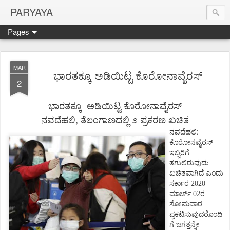
PARYAYA
Pages
MAR
ಭಾರತಕ್ಕೂ ಅಡಿಯಿಟ್ಟ ಕೊರೋನಾವೈರಸ್
2
ಭಾರತಕ್ಕೂ
ಅಡಿಯಿಟ್ಟ
ಕೊರೋನಾವೈರಸ್
,
ನವದೆಹಲಿ
ತೆಲಂಗಾಣದಲ್ಲಿ
೨
ಪ್ರಕರಣ
ಖಚಿತ
:
ನವದೆಹಲಿ
ಕೊರೋನವೈರಸ್
ಇಬ್ಬರಿಗೆ
ತಗುಲಿರುವುದು
ಖಚಿತವಾಗಿದೆ
ಎಂದು
ಸರ್ಕಾರ
2020
ಮಾರ್ಚ್ 02ರ
ಸೋಮವಾರ
ಪ್ರಕಟಿಸುವುದರೊಂದಿ
ಗೆ
ಜಗತ್ತನ್ನೇ