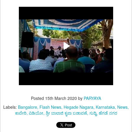
Posted
15th March 2020
by
PARYAYA
Labels:
Bangalore
Flash News
Hegade Nagara
Karnataka
News
ಕಾವೇರಿ
ವಿಡಿಯೋ
ಶ್ರೀ ಬಾಲಾಜಿ ಕೃಪಾ ಬಡಾವಣೆ
ಸುದ್ದಿ
ಹೆಗಡೆ ನಗರ