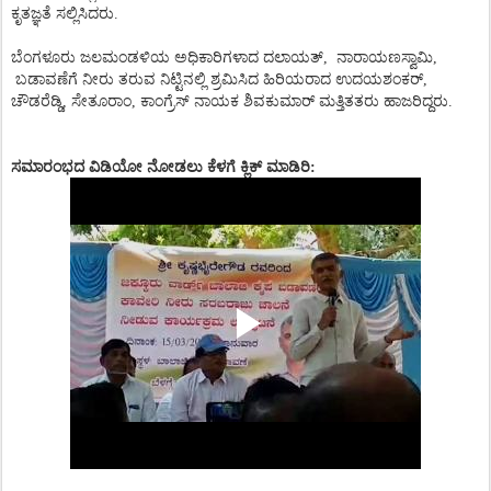
ಕೃತಜ್ಞತೆ
ಸಲ್ಲಿಸಿದರು
.
ಬೆಂಗಳೂರು
ಜಲಮಂಡಳಿಯ
ಅಧಿಕಾರಿಗಳಾದ ದಲಾಯತ್, ನಾರಾಯಣಸ್ವಾಮಿ,
ಬಡಾವಣೆಗೆ
ನೀರು
ತರುವ
ನಿಟ್ಟಿನಲ್ಲಿ
ಶ್ರಮಿಸಿದ
ಹಿರಿಯರಾದ
ಉದಯಶಂಕರ್
,
ಚೌಡರೆಡ್ಡಿ
,
ಸೇತೂರಾಂ, ಕಾಂಗ್ರೆಸ್ ನಾಯಕ ಶಿವಕುಮಾರ್
ಮತ್ತಿತತರು
ಹಾಜರಿದ್ದರು
.
ಸಮಾರಂಭದ
ವಿಡಿಯೋ
ನೋಡಲು
ಕೆಳಗೆ
ಕ್ಲಿಕ್
ಮಾಡಿರಿ
: