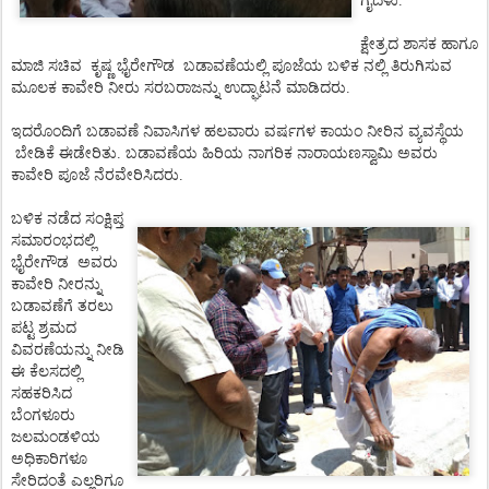
ಗೈದಳು.
ಕ್ಷೇತ್ರದ ಶಾಸಕ ಹಾಗೂ
ಮಾಜಿ ಸಚಿವ
ಕೃಷ್ಣ ಭೈರೇಗೌಡ
ಬಡಾವಣೆಯಲ್ಲಿ
ಪೂಜೆಯ ಬಳಿಕ ನಲ್ಲಿ ತಿರುಗಿಸುವ
ಮೂಲಕ ಕಾವೇರಿ ನೀರು ಸರಬರಾಜನ್ನು ಉದ್ಘಾಟನೆ ಮಾಡಿದರು.
ಇದರೊಂದಿಗೆ ಬಡಾವಣೆ ನಿವಾಸಿಗಳ ಹಲವಾರು ವರ್ಷಗಳ ಕಾಯಂ ನೀರಿನ ವ್ಯವಸ್ಥೆಯ
ಬೇಡಿಕೆ ಈಡೇರಿತು. ಬಡಾವಣೆಯ ಹಿರಿಯ ನಾಗರಿಕ ನಾರಾಯಣಸ್ವಾಮಿ ಅವರು
ಕಾವೇರಿ ಪೂಜೆ ನೆರವೇರಿಸಿದರು.
ಬಳಿಕ ನಡೆದ ಸಂಕ್ಷಿಪ್ತ
ಸಮಾರಂಭದಲ್ಲಿ
ಭೈರೇಗೌಡ
ಅವರು
ಕಾವೇರಿ ನೀರನ್ನು
ಬಡಾವಣೆಗೆ ತರಲು
ಪಟ್ಟ ಶ್ರಮದ
ವಿವರಣೆಯನ್ನು ನೀಡಿ
ಈ ಕೆಲಸದಲ್ಲಿ
ಸಹಕರಿಸಿದ
ಬೆಂಗಳೂರು
ಜಲಮಂಡಳಿಯ
ಅಧಿಕಾರಿಗಳೂ
ಸೇರಿದಂತೆ
ಎಲ್ಲರಿಗೂ