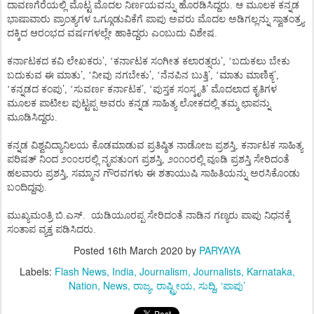
ದಾವಣಗೆರೆಯಲ್ಲಿ ಮೊಟ್ಟ ಮೊದಲ ನಿರ್ಣಯವನ್ನು ಹೊರಡಿಸಿದ್ದರು. ಆ ಮೂಲಕ ಕನ್ನಡ
ಭಾಷಾವಾರು ಪ್ರಾಂತ್ಯಗಳ ಒಗ್ಗೂಡುವಿಕೆಗೆ ಪಾಪು ಅವರು ಮೊದಲ ಅಡಿಗಲ್ಲನ್ನು ಸ್ವಾತಂತ್ರ್ಯ
ದಕ್ಕಿದ ಆರಂಭದ ವರ್ಷಗಳಲ್ಲೇ ಹಾಕಿದ್ದರು ಎಂಬುದು ವಿಶೇಷ.
’
’
ಕರ್ನಾಟಕದ ಕವಿ ಲೇಖಕರು
, ‘ಕರ್ನಾಟಕ ಸಂಗೀತ ಕಲಾರತ್ನರು
, ‘ಬದುಕಲು ಬೇಕು
’
’
’
’
ಬದುಕುವ ಈ ಮಾತು
, ‘ನೀವು ನಗಬೇಕು
, ‘ನೆನಪಿನ ಬುತ್ತಿ
, ‘ಮಾತು ಮಾಣಿಕ್ಯ
,
’
’
’
‘ಕನ್ನಡದ ಕಂಪು
, ‘ಸುವರ್ಣ ಕರ್ನಾಟಕ
, ‘ಪುಸ್ತಕ ಸಂಸ್ಕೃತಿ
ಮೊದಲಾದ ಕೃತಿಗಳ
ಮೂಲಕ ಪಾಟೀಲ ಪುಟ್ಟಪ್ಪ ಅವರು ಕನ್ನಡ ಸಾಹಿತ್ಯ ಲೋಕದಲ್ಲಿ ತಮ್ಮ ಛಾಪನ್ನು
ಮೂಡಿಸಿದ್ದರು.
ಕನ್ನಡ ವಿಶ್ವವಿದ್ಯಾನಿಲಯ ಕೊಡಮಾಡುವ ಪ್ರತಿಷ್ಠಿತ ನಾಡೋಜ ಪ್ರಶಸ್ತಿ, ಕರ್ನಾಟಕ ಸಾಹಿತ್ಯ
ಪರಿಷತ್ ನಿಂದ ೨೦೦೮ರಲ್ಲಿ ನೃಪತುಂಗ ಪ್ರಶಸ್ತಿ, ೨೦೧೦ರಲ್ಲಿ ವೂಡಿ ಪ್ರಶಸ್ತಿ ಸೇರಿದಂತೆ
ಹಲವಾರು ಪ್ರಶಸ್ತಿ, ಸಮ್ಮಾನ ಗೌರವಗಳು ಈ ಶತಾಯುಷಿ ಸಾಹಿತಿಯನ್ನು ಅರಸಿಕೊಂಡು
ಬಂದಿದ್ದವು.
ಮುಖ್ಯಮಂತ್ರಿ ಬಿ.ಎಸ್.
ಯಡಿಯೂರಪ್ಪ ಸೇರಿದಂತೆ ನಾಡಿನ ಗಣ್ಯರು ಪಾಪು ನಿಧನಕ್ಕೆ
ಸಂತಾಪ ವ್ಯಕ್ತ ಪಡಿಸಿದರು.
Posted
16th March 2020
by
PARYAYA
Labels:
Flash News
India
Journalism
Journalists
Karnataka
Nation
News
ರಾಜ್ಯ
ರಾಷ್ಟ್ರೀಯ
ಸುದ್ದಿ
‘ಪಾಪು’