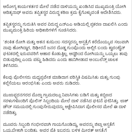
ಆರೋಗ್ಯ ಕಾರ್ಯಕರ್ತರ ಮೇಲೆ ನಡೆದ ದಾಳಿಯನ್ನು ಖಂಡಿಸಿದ ಮುಖ್ಯಮಂತ್ರಿ ಯೋಗಿ
ಆದಿತ್ಯನಾಥ್ ಅವರು ತಪ್ಪಿತಸ್ಥರ ವಿರುದ್ಧ ಕಠಿಣ ಕ್ರಮ ಕೈಗೊಳ್ಳುವಂತೆ ಆದೇಶಿಸಿದರು.
ತಪ್ಪಿತಸ್ಥರನ್ನು ಗುರುತಿಸಿ ಅವರ ವಿರುದ್ಧ ಎನ್‌ಎಎ ಅಡಿಯಲ್ಲಿ ಪ್ರಕರಣ ದಾಖಲಿಸಿ ಎಂದು
ಮುಖ್ಯಮಂತ್ರಿ ಹಿರಿಯ ಅಧಿಕಾರಿಗಳಿಗೆ ಸೂಚಿಸಿದರು.
‘ಶಂಕಿತ ರೋಗಿ ಮತ್ತು ಆತನ ಕುಟುಂಬ ಸದಸ್ಯರನ್ನು ಆಸ್ಪತ್ರೆಗೆ ಕರೆದೊಯ್ಯುವ ಸಲುವಾಗಿ
ನಾವು ಹೋಗಿದ್ದಾಗ, ದಿಢೀರನೆ ಜನರ ದೊಡ್ಡ ಗುಂಪೊಂದು ಅಲ್ಲಿಗೆ ಬಂದು ಕ್ವಾರಂಟೈನ್
ಘಟಕದಲ್ಲಿ ಇರುವವರಿಗೆ ಆಹಾರ ಕೊಡುತ್ತಿಲ್ಲ, ಆದ್ದರಿಂದ ರೋಗಿಯನ್ನು ಒಯ್ಯಲು ತಾವು
ಬಿಡುವುದಿಲ್ಲ ಎಂದು ಪಟ್ಟು ಹಿಡಿದರು ಎಂದು ಹಾನಿಗೀಡಾದ ಅಂಬುಲೆನ್ಸ್ ಚಾಲಕ
ತಿಳಿಸಿದರು.
ಕೆಲವು ಪೊಲೀಸರು ಮಧ್ಯಪ್ರವೇಶ ಮಾಡಿದಾಗ ಪರಿಸ್ಥಿತಿ ವಿಷಮಿಸಿತು ಮತ್ತು ಗುಂಪು
ಕಲ್ಲೆಸೆಯಲು ಆರಂಭಿಸಿತು ಎಂದು ಅವರು ನುಡಿದರು.
ಮುಜಾಫ್ಫರನಗರದ ಮೊರ್‍ನಾ ಗ್ರಾಮದಲ್ಲೂ ನಿವಾಸಿಗಳು ಬಡಿಗೆ ಮತ್ತು ಕಬ್ಬಿಣದ
ಸರಳುಗಳೊಂದಿಗೆ ಪೊಲಿಸ್ ಸಿಬ್ಬಂದಿಯ ಮೇಲೆ ದಾಳಿ ನಡೆಸಿದ ಘಟನೆ ಘಟಿಸಿತ್ತು. ಲಾಕ್
ಡೌನ್ ಸಮಯದಲ್ಲಿ ಗುಂಪುಸೇರುವುದನ್ನು ಆಕ್ಷೇಪಿಸಿದಾಗ ಪೊಲೀಸರ ಮೇಲೆ ಈ ದಾಳಿ
ನಡೆದಿತ್ತು.
ಮೂವರು ಸಿಬ್ಬಂದಿ ಗಂಭೀರವಾಗಿ ಗಾಯಗೊಂಡಿದ್ದು, ಅವರನ್ನು ಜಿಲ್ಲಾ ಆಸ್ಪತೆಗೆ
ಒಯ್ಯಬೇಕಾಗಿ ಬಂದಿತ್ತು. ಅವರ ಪೈಕಿ ಇಬ್ಬರನ್ನು ಬಳಿಕ ಮೀರತ್ ಆಸ್ಪತ್ರೆಗೆ