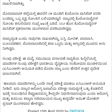
ದಾಖಲಿಸಲಾಗಿತ್ತು.
ಮೊರಾದಾಬಾದ್ ಜಿಲ್ಲೆಯಲ್ಲಿ ಈವರೆಗೆ ೧೯ ಮಂದಿಗೆ ಕೊರೋನಾ ಪಾಸಿಟಿವ್ ವರದಿ
ಬಂದಿದ್ದು. ಒಬ್ಬ ವ್ಯಕ್ತಿ ಸೋಂಕಿಗೆ ಬಲಿಯಾಗಿದ್ದಾನೆ. ರಾಜ್ಯದಲ್ಲಿ ಕೊರೋನಾವೈರಸ್
ಸೋಂಕು ತಗುಲಿದವರ ಸಂಖ್ಯೆ ೬೬೦ಕ್ಕೆ ಏರಿದೆ. ೧೦೨ ಹೊಸ ಕೊರೋನಾವೈರಸ್
ಪಾಸಿಟಿವ್ ಪ್ರಕರಣಗಳು ಮಂಗಳವಾರ ವರದಿಯಾಗಿದ್ದವು.
ರಾಜ್ಯಾದ್ಯಂತ ಎಂಟು ಸಾವುಗಳು ದಾಖಲಾಗಿದ್ದು, ಬಸ್ತಿ, ಮೀರತ್, ವಾರಾಣಸಿ,
ಬುಲಂದಶಹರ, ಮೊರಾದಾಬಾದಿನಲ್ಲಿ ತಲಾ ಒಬ್ಬರು ಮತ್ತು ಆಗ್ರಾದಲ್ಲಿ ಮೂವರು ಅಸು
ನೀಗಿದ್ದರು.
ಗುಂಪು ಪರೀಕ್ಷೆ: ಈ ಮಧ್ಯೆ, ಸಮುದಾಯ ವರ್ಗಾವಣೆ ಸಾಧ್ಯತೆಯ ಹಿನ್ನೆಲೆಯಲ್ಲಿ
ಮಾದರಿಗಳ ಗುಂಪು ಪರೀಕ್ಷೆಗೆ ಭಾರತೀಯ ವೈದ್ಯಕೀಯ ಸಂಶೋಧನಾ ಮಂಡಳಿಯಿಂದ
(ಐಸಿಎಂಆರ್) ಅನುಮತಿ ಪಡೆದ ಮೊದಲ ರಾಜ್ಯ ಎಂಬ ಹೆಸರಿಗೆ ಉತ್ತರ ಪ್ರದೇಶ
ಭಾಜನವಾಗಿದೆ.
‘ಹಲವಾರು ಮಾದರಿಗಳನ್ನು ಒಂದೇ ಸಲಕ್ಕೆ ಪರೀಕ್ಷೆ ಮಾಡಲು ಐಸಿಎಂಆರ್ ಅನುಮತಿ
ನೀಡಿದೆ. ಇದು ರಾಜ್ಯದ ಆರೋಗ್ಯ ಇಲಾಖೆಯ ಪರೀಕ್ಷಾ ಸಾಮರ್ಥ್ಯಕ್ಕೆ ಒತ್ತು ಕೊಡಲಿದೆ.
ಇದಕ್ಕೆ ಸಂಬಂಧಿಸಿದ ಶಿಷ್ಟಾಚಾರವನ್ನು ಶೀಘ್ರವೇ ನಿರ್ಧರಿಸಲಾಗುವುದು ಎಂದು ಆರೋಗ್ಯ
ಮತ್ತು ಕುಟುಂಬ ಕಲ್ಯಾಣ ಸಚಿವಾಲಯದ ಮುಖ್ಯ ಕಾರ್‍ಯದರ್ಶಿ ಅಮಿತ್ ಮೋಹನ್
ಪ್ರಸಾದ್ ಮಂಗಳವಾರ ಹೇಳಿದ್ದರು.
Posted
15th April 2020
by
PARYAYA