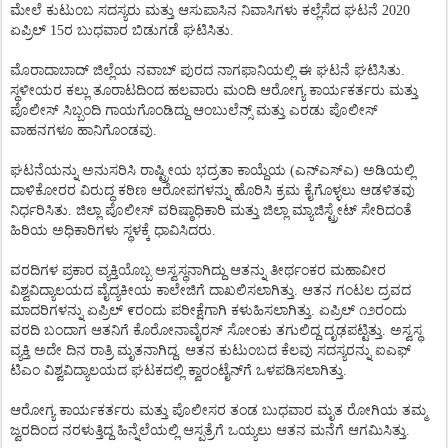
ಮೇಲೆ ಕುಟುಂಬ ಸದಸ್ಯರು ಮತ್ತು ಆಸುಪಾಸಿನ ನಿವಾಸಿಗಳು ಕಲ್ಲೆಸೆದ ಘಟನೆ 2020
ಏಪ್ರಿಲ್ 15ರ ಬುಧವಾರ ಬಿಡುಗಡೆ ಘಟಿಸಿತು.
ಮೊರಾದಾಬಾದ್ ಜಿಲ್ಲೆಯ ನವಾಬ್ ಪುರದ ನಾಗಫಾನಿಯಲ್ಲಿ ಈ ಘಟನೆ ಘಟಿಸಿತು.
ಸ್ಥಳೀಯರ ಕಲ್ಲು ತೂರಾಟದಿಂದ ಹಲವಾರು ಮಂದಿ ಆರೋಗ್ಯ ಕಾರ್ಯಕರ್ತರು ಮತ್ತು
ಪೊಲೀಸ್ ಸಿಬ್ಬಂದಿ ಗಾಯಗೊಂಡಿದ್ದು ಆಂಬುಲೆನ್ಸ್ ಮತ್ತು ಎರಡು ಪೊಲೀಸ್
ವಾಹನಗಳೂ ಹಾನಿಗೊಂಡವು.
ಘಟನೆಯನ್ನು ಅನುಸರಿಸಿ ರಾಷ್ಟ್ರೀಯ ಭದ್ರತಾ ಕಾಯ್ದೆಯ (ಎನ್‌ಎಸ್‌ಎ) ಅಡಿಯಲ್ಲಿ
ದಾಳಿಕೋರರ ವಿರುದ್ಧ ಕಠಿಣ ಆರೋಪಗಳನ್ನು ಹೊರಿಸಿ ಕ್ರಮ ಕೈಗೊಳ್ಳಲು ಆಡಳಿತವು
ನಿರ್ಧರಿಸಿತು. ಜಿಲ್ಲಾ ಪೊಲೀಸ್ ವರಿಷ್ಠಾಧಿಕಾರಿ ಮತ್ತು ಜಿಲ್ಲಾ ಮ್ಯಾಜಿಸ್ಟ್ರೇಟ್ ಸೇರಿದಂತೆ
ಹಿರಿಯ ಅಧಿಕಾರಿಗಳು ಸ್ಥಳಕ್ಕೆ ಧಾವಿಸಿದರು.
ವರದಿಗಳ ಪ್ರಕಾರ ವ್ಯಕ್ತಿಯೊಬ್ಬ ಅಸ್ವಸ್ಥನಾಗಿದ್ದು ಆತನ್ನು ತೀರ್ಥಂಕರ ಮಹಾವೀರ
ವಿಶ್ವವಿದ್ಯಾಲಯದ ವೈದ್ಯಕೀಯ ಕಾಲೇಜಿಗೆ ದಾಖಲಿಸಲಾಗಿತ್ತು. ಆತನ ಗಂಟಲ ದ್ರವದ
ಮಾದರಿಗಳನ್ನು ಏಪ್ರಿಲ್ ೯ರಂದು ಪರೀಕ್ಷೆಗಾಗಿ ಕಳುಹಿಸಲಾಗಿತ್ತು. ಏಪ್ರಿಲ್ ೧೨ರಂದು
ವರದಿ ಬಂದಾಗ ಆತನಿಗೆ ಕೊರೋನಾವೈರಸ್ ಸೋಂಕು ತಗುಲಿದ್ದ ದೃಢಪಟ್ಟಿತ್ತು. ಅಸ್ವಸ್ಥ
ವ್ಯಕ್ತಿ ಅದೇ ದಿನ ರಾತ್ರಿ ಮೃತನಾಗಿದ್ದ. ಆತನ ಕುಟುಂಬದ ಕೆಲವು ಸದಸ್ಯರನ್ನು ಐಎಫ್
ಟಿಎಂ ವಿಶ್ವವಿದ್ಯಾಲಯದ ಘಟಕದಲ್ಲಿ ಕ್ವಾರಂಟೈನ್‌ಗೆ ಒಳಪಡಿಸಲಾಗಿತ್ತು.
ಆರೋಗ್ಯ ಕಾರ್ಯಕರ್ತರು ಮತ್ತು ಪೊಲೀಸರ ತಂಡ ಬುಧವಾರ ಮೃತ ರೋಗಿಯ ತಮ್ಮ
ಜ್ವರದಿಂದ ನರಳುತ್ತಿದ್ದ ಹಿನ್ನೆಲೆಯಲ್ಲಿ ಆಸ್ಪತ್ರೆಗೆ ಒಯ್ಯಲು ಆತನ ಮನೆಗೆ ಆಗಮಿಸಿತ್ತು.