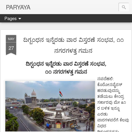
PARYAYA
Pages
ದಿಗ್ಬಂಧನ ಇನ್ನೆರಡು ವಾರ ವಿಸ್ತರಣೆ ಸಂಭವ, ೧೧
MAY
27
ನಗರಗಳತ್ತ ಗಮನ
ದಿಗ್ಬಂಧನ ಇನ್ನೆರಡು
ವಾರ
ವಿಸ್ತರಣೆ
ಸಂಭವ,
೧೧
ನಗರಗಳತ್ತ
ಗಮನ
ನವದೆಹಲಿ
:
ಕೊರೋನವೈರಸ್
ಹರಡುವುದನ್ನು
ತಡೆಯಲು
ಕೇಂದ್ರ
ಸರ್ಕಾರವು
ಮೇ
೩೧
ರ
ಬಳಿಕ
ಇನ್ನೂ
ಎರಡು
ವಾರಗಳವರೆಗೆ
ಕೆಲವು
ವಿಧದ
ದಿಗ್ಬಂಧನವನ್ನು