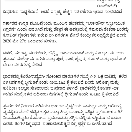
(
ಲಾಕ್
ಡೌನ್
)
ವಿಸ್ತರಿಸುವ
ಸಾಧ್ಯತೆಯಿದೆ
.
ಆದರೆ
ಇನ್ನಷ್ಟು
ಹೆಚ್ಚಿನ
ಸಡಿಲಿಕೆಗಳು
ಇರುವ
ಸಂಭವವಿದೆ.
ಸರ್ಕಾರದ
ಉನ್ನತ
ಮೂಲವೊಂದು
ಮುಂದಿನ
ಹಂತವನ್ನು
"
ಲಾಕ್
ಡೌನ್
ಸ್ಫೂರ್ತಿಯುತ
ವಿಸ್ತರಣೆ
"
ಎಂದು
ವಿವರಿಸಿದೆ
ಮತ್ತು
ಹೆಚ್ಚಿನ
ಈ
ಅವಧಿಯಲ್ಲಿ
ಗಮನವು
ಶೇಕಡಾ
೭೦ರಷ್ಟು
ಕೋವಿಡ್
ಪ್ರಕರಣಗಳು
ಇರುವ
೧೧
ನಗರಗಳ
ಮೇಲೆ
ಕೇಂದ್ರೀಕರಿಸಲ್ಪಟ್ಟಿರುತ್ತದೆ
ಎಂದು
2020
ಮೇ 27ರ ಬುಧವಾರ
ಹೇಳಿತು.
ದೆಹಲಿ
,
ಮುಂಬೈ
,
ಬೆಂಗಳೂರು
,
ಚೆನ್ನೈ
,
ಅಹಮದಾಬಾದ್
ಮತ್ತು
ಕೋಲ್ಕತ
-
ಈ
ಆರು
ಪ್ರಮುಖ
ಮೆಟ್ರೋ
ನಗರಗಳು
ಮತ್ತು
ಪುಣೆ
,
ಥಾಣೆ
,
ಜೈಪುರ
,
ಸೂರತ್
ಮತ್ತು
ಇಂದೋರ್
ಈ
೧೧
ನಗರಗಳಲ್ಲಿ
ಸೇರಿವೆ
.
ಭಾರತದಲ್ಲಿ
ಕೊರೊನಾವೈರಸ್
ಸೋಂಕಿನ
ಪ್ರಕರಣಗಳ
ಸಂಖ್ಯೆ
೧
.
೫
ಲಕ್ಷ
ದಾಟಿದ್ದು
,
ಕಳೆದ
೧೪
ದಿನಗಳಲ್ಲಿ
ದ್ವಿಗುಣಗೊಂಡು
೧೫೧
,
೭೬೭
ಕ್ಕೆ
ತಲುಪಿದೆ
ಎಂದು
ಆರೋಗ್ಯ
ಮತ್ತು
ಕುಟುಂಬ
ಕಲ್ಯಾಣ
ಸಚಿವಾಲಯ
ಬುಧವಾರ
ತಿಳಿಸಿದೆ
.
ಭಾರತದಲ್ಲಿ
ಕೋವಿಡ್
-
೧೯
ಸಾವಿನ
ಸಂಖ್ಯೆ
ಕಳೆದ
ಹದಿನಾರು
ದಿನಗಳಲ್ಲಿ
ದ್ವಿಗುಣಗೊಂಡು
೪
,
೩೩೭
ಕ್ಕೆ
ತಲುಪಿದೆ
.
ಪ್ರಕರಣಗಳ
ನಿರಂತರ
ಏರಿಕೆಯು
ಭಾರತದ
ವೈದ್ಯಕೀಯ
ಸಾಮರ್ಥ್ಯ
ಮತ್ತು
ಆರೋಗ್ಯ
ವ್ಯವಸ್ಥೆಯ
ಮೇಲೆ
ಹೆಚ್ಚಿನ
ಒತ್ತಡ
ಮತ್ತು
ತೀವ್ರ
ಸವಾಲನ್ನು
ಒಡ್ಡಿದೆ
.
ಪ್ರಕರಣಗಳ
ಏರಿಕೆ
ನಿಧಾನವಾಗಿದ್ದರೂ
ಕೊರೋನಾ
ಪ್ರಮಾಣವನ್ನು
ತಗ್ಗಿಸುವಲ್ಲಿ
ಯಶಸ್ವಿಯಾಗದ
ಕಾರಣ
ಎರಡು
ತಿಂಗಳ
ದಿಗ್ಬಂಧನ
ಪರಿಣಾಮಕಾರಿತ್ವದ
ಬಗ್ಗೆ
ಪ್ರಶ್ನೆಗಳು
ಏಳತೊಡಗಿವೆ
.