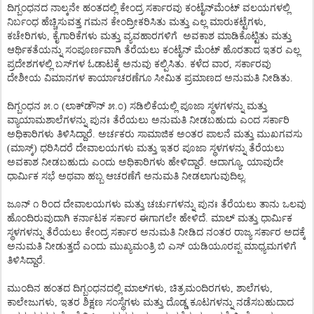
ದಿಗ್ಬಂಧನದ
ನಾಲ್ಕನೇ
ಹಂತದಲ್ಲಿ
ಕೇಂದ್ರ
ಸರ್ಕಾರವು
ಕಂಟೈನ್
ಮೆಂಟ್
ವಲಯಗಳಲ್ಲಿ
ನಿರ್ಬಂಧ
ಹೆಚ್ಚಿಸುವತ್ತ
ಗಮನ
ಕೇಂದ್ರೀಕರಿಸಿತು
ಮತ್ತು
ಎಲ್ಲ
ಮಾರುಕಟ್ಟೆಗಳು
,
ಕಚೇರಿಗಳು
,
ಕೈಗಾರಿಕೆಗಳು
ಮತ್ತು
ವ್ಯವಹಾರಗಳಿಗೆ
ಅವಕಾಶ
ಮಾಡಿಕೊಟ್ಟಿತು
ಮತ್ತು
ಆರ್ಥಿಕತೆಯನ್ನು
ಸಂಪೂರ್ಣವಾಗಿ
ತೆರೆಯಲು
ಕಂಟೈನ್
ಮೆಂಟ್
ಹೊರತಾದ
ಇತರ
ಎಲ್ಲ
ಪ್ರದೇಶಗಳಲ್ಲಿ
ಬಸ್
ಗಳ
ಓಡಾಟಕ್ಕೆ
ಅನುವು
ಕಲ್ಪಿಸಿತು
.
ಕಳೆದ
ವಾರ
,
ಸರ್ಕಾರವು
ದೇಶೀಯ
ವಿಮಾನಗಳ
ಕಾರ್ಯಾಚರಣೆಗೂ
ಸೀಮಿತ
ಪ್ರಮಾಣದ
ಅನುಮತಿ
ನೀಡಿತು
.
ದಿಗ್ಬಂಧನ
೫
.
೦
(
ಲಾಕ್
ಡೌನ್
೫
.
೦
)
ಸಡಿಲಿಕೆಯಲ್ಲಿ
ಪೂಜಾ
ಸ್ಥಳಗಳನ್ನು
ಮತ್ತು
ವ್ಯಾಯಾಮಶಾಲೆಗಳನ್ನು
ಪುನಃ
ತೆರೆಯಲು
ಅನುಮತಿ
ನೀಡಬಹುದು
ಎಂದ
ಸರ್ಕಾರಿ
ಅಧಿಕಾರಿಗಳು
ತಿಳಿಸಿದ್ದಾರೆ
.
ಅರ್ಚಕರು
ಸಾಮಾಜಿಕ
ಅಂತರ
ಪಾಲನೆ
ಮತ್ತು
ಮುಖಗವಸು
(
ಮಾಸ್ಕ್
)
ಧರಿಸಿದರೆ
ದೇವಾಲಯಗಳು
ಮತ್ತು
ಇತರ
ಪೂಜಾ
ಸ್ಥಳಗಳನ್ನು
ತೆರೆಯಲು
ಅವಕಾಶ
ನೀಡಬಹುದು
ಎಂದು
ಅಧಿಕಾರಿಗಳು
ಹೇಳಿದ್ದಾರೆ
.
ಆದಾಗ್ಯೂ
,
ಯಾವುದೇ
ಧಾರ್ಮಿಕ
ಸಭೆ
ಅಥವಾ
ಹಬ್ಬ
ಆಚರಣೆಗೆ
ಅನುಮತಿ
ನೀಡಲಾಗುವುದಿಲ್ಲ
.
ಜೂನ್
೧
ರಿಂದ
ದೇವಾಲಯಗಳು
ಮತ್ತು
ಚರ್ಚುಗಳನ್ನು
ಪುನಃ
ತೆರೆಯಲು
ತಾನು
ಒಲವು
ಹೊಂದಿರುವುದಾಗಿ
ಕರ್ನಾಟಕ
ಸರ್ಕಾರ
ಈಗಾಗಲೇ
ಹೇಳಿದೆ
.
ಮಾಲ್
ಮತ್ತು
ಧಾರ್ಮಿಕ
ಸ್ಥಳಗಳನ್ನು
ತೆರೆಯಲು
ಕೇಂದ್ರ
ಸರ್ಕಾರ
ಅನುಮತಿ
ನೀಡಿದ
ನಂತರ
ರಾಜ್ಯ
ಸರ್ಕಾರ
ಅದಕ್ಕೆ
ಅನುಮತಿ
ನೀಡುತ್ತದೆ
ಎಂದು
ಮುಖ್ಯಮಂತ್ರಿ
ಬಿ
ಎಸ್
ಯಡಿಯೂರಪ್ಪ
ಮಾಧ್ಯಮಗಳಿಗೆ
ತಿಳಿಸಿದ್ದಾರೆ
.
ಮುಂದಿನ
ಹಂತದ
ದಿಗ್ಬಂಧನದಲ್ಲಿ
ಮಾಲ್
ಗಳು
,
ಚಿತ್ರಮಂದಿರಗಳು
,
ಶಾಲೆಗಳು
,
ಕಾಲೇಜುಗಳು
,
ಇತರ
ಶಿಕ್ಷಣ
ಸಂಸ್ಥೆಗಳು
ಮತ್ತು
ದೊಡ್ಡ
ಕೂಟಗಳನ್ನು
ನಡೆಸಬಹುದಾದ