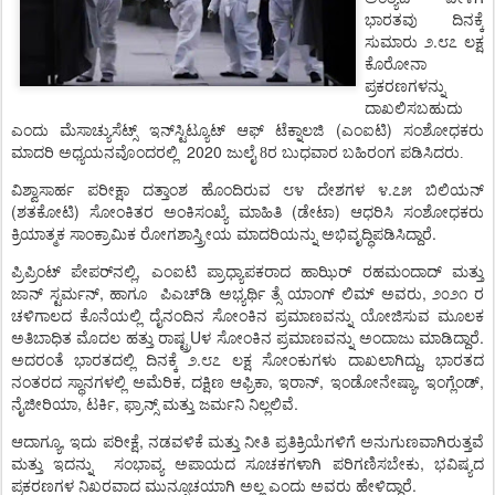
ಭಾರತವು
ದಿನಕ್ಕೆ
.
ಸುಮಾರು
೨
೮೭
ಲಕ್ಷ
ಕೊರೋನಾ
ಪ್ರಕರಣಗಳನ್ನು
ದಾಖಲಿಸಬಹುದು
(
)
ಎಂದು
ಮೆಸಾಚ್ಯುಸೆಟ್ಸ್
ಇನ್
ಸ್ಟಿಟ್ಯೂಟ್
ಆಫ್
ಟೆಕ್ನಾಲಜಿ
ಎಂಐಟಿ
ಸಂಶೋಧಕರು
2020
ಮಾದರಿ
ಅಧ್ಯಯನವೊಂದರಲ್ಲಿ
ಜುಲೈ 8ರ ಬುಧವಾರ ಬಹಿರಂಗ
ಪಡಿಸಿದರು.
.
ವಿಶ್ವಾಸಾರ್ಹ
ಪರೀಕ್ಷಾ
ದತ್ತಾಂಶ
ಹೊಂದಿರುವ
೮೪
ದೇಶಗಳ
೪
೭೫
ಬಿಲಿಯನ್
(
)
(
)
ಶತಕೋಟಿ
ಸೋಂಕಿತರ
ಅಂಕಿಸಂಖ್ಯೆ
ಮಾಹಿತಿ
ಡೇಟಾ
ಆಧರಿಸಿ
ಸಂಶೋಧಕರು
.
ಕ್ರಿಯಾತ್ಮಕ
ಸಾಂಕ್ರಾಮಿಕ
ರೋಗಶಾಸ್ತ್ರೀಯ
ಮಾದರಿಯನ್ನು
ಅಭಿವೃದ್ಧಿಪಡಿಸಿದ್ದಾರೆ
,
ಪ್ರಿಪ್ರಿಂಟ್
ಪೇಪರ್
ನಲ್ಲಿ
ಎಂಐಟಿ
ಪ್ರಾಧ್ಯಾಪಕರಾದ
ಹಾಝಿರ್
ರಹಮಂದಾದ್
ಮತ್ತು
,
,
ಜಾನ್
ಸ್ಟರ್ಮನ್
ಹಾಗೂ
ಪಿಎಚ್
ಡಿ
ಅಭ್ಯರ್ಥಿ
ತ್ಸೆ
ಯಾಂಗ್
ಲಿಮ್
ಅವರು
೨೦೨೧
ರ
ಚಳಿಗಾಲದ
ಕೊನೆಯಲ್ಲಿ
ದೈನಂದಿನ
ಸೋಂಕಿನ
ಪ್ರಮಾಣವನ್ನು
ಯೋಜಿಸುವ
ಮೂಲಕ
U
.
ಅತಿಬಾಧಿತ
ಮೊದಲ
ಹತ್ತು
ರಾಷ್ಟ್ರ
ಳ
ಸೋಂಕಿನ
ಪ್ರಮಾಣವನ್ನು
ಅಂದಾಜು
ಮಾಡಿದ್ದಾರೆ
.
,
ಅದರಂತೆ
ಭಾರತದಲ್ಲಿ
ದಿನಕ್ಕೆ
೨
೮೭
ಲಕ್ಷ
ಸೋಂಕುಗಳು
ದಾಖಲಾಗಿದ್ದು
ಭಾರತದ
,
,
,
,
,
ನಂತರದ
ಸ್ಥಾನಗಳಲ್ಲಿ
ಅಮೆರಿಕ
ದಕ್ಷಿಣ
ಆಫ್ರಿಕಾ
ಇರಾನ್
ಇಂಡೋನೇಷ್ಯಾ
ಇಂಗ್ಲೆಂಡ್
,
,
.
ನೈಜೀರಿಯಾ
ಟರ್ಕಿ
ಫ್ರಾನ್ಸ್
ಮತ್ತು
ಜರ್ಮನಿ
ನಿಲ್ಲಲಿವೆ
,
,
ಆದಾಗ್ಯೂ
ಇದು
ಪರೀಕ್ಷೆ
ನಡವಳಿಕೆ
ಮತ್ತು
ನೀತಿ
ಪ್ರತಿಕ್ರಿಯೆಗಳಿಗೆ
ಅನುಗುಣವಾಗಿರುತ್ತವೆ
,
ಮತ್ತು
ಇದನ್ನು
ಸಂಭಾವ್ಯ
ಅಪಾಯದ
ಸೂಚಕಗಳಾಗಿ
ಪರಿಗಣಿಸಬೇಕು
ಭವಿಷ್ಯದ
.
ಪ್ರಕರಣಗಳ
ನಿಖರವಾದ
ಮುನ್ಸೂಚಯಾಗಿ
ಅಲ್ಲ
ಎಂದು
ಅವರು
ಹೇಳಿದ್ದಾರೆ