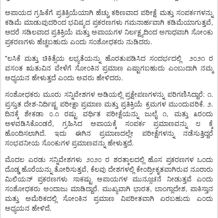
ಅಪಾಯದ
ಗ್ರಹಿಕೆಗೆ
ಪ್ರತಿಕ್ರಿಯೆಯಾಗಿ
ಹೆಚ್ಚು
ಕಠಿಣವಾದ
ಪರೀಕ್ಷೆ
ಮತ್ತು
ಸಂಪರ್ಕಗಳನ್ನು
,
ಕಡಿಮೆ
ಮಾಡುವುದರಿಂದ
ಭವಿಷ್ಯದ
ಪ್ರಕರಣಗಳು
ಗಮನಾರ್ಹವಾಗಿ
ಕಡಿಮೆಯಾಗುತ್ತವೆ
ಆದರೆ
ಸಡಿಲವಾದ
ಪ್ರತಿಕ್ರಿಯೆ
ಮತ್ತು
ಅಪಾಯಗಳ
ನಿರ್ಲಕ್ಷ್ಯದಿಂದ
ಅಗಾಧವಾಗಿ
ಸೋಂಕು
.
ಪ್ರಕರಣಗಳು
ಹೆಚ್ಚಬಹುದು
ಎಂದು
ಸಂಶೋಧಕರು
ನುಡಿದರು
"
ಲಸಿಕೆ
ಮತ್ತು
ಚಿಕಿತ್ಸೆಯ
ಲಭ್ಯತೆಯನ್ನು
ಹೊರತುಪಡಿಸಿದ
ಸಂದರ್ಭದಲ್ಲಿ
೨೦೨೧
ರ
ವಸಂತ
ಋತುವಿನ
ವೇಳೆಗೆ
ಸೋಂಕಿನ
ಪ್ರಮಾಣ
ಎಷ್ಟಾಗಬಹುದು
ಎಂಬುದಾಗಿ
ನಮ್ಮ
.
ಅಧ್ಯಯನ
ಹೇಳುತ್ತದೆ
ಎಂದು
ಅವರು
ಹೇಳಿದರು
:
.
ಸಂಶೋಧಕರು
ಮೂರು
ಸನ್ನಿವೇಶಗಳ
ಅಡಿಯಲ್ಲಿ
ಪ್ರಕ್ಷೇಪಣಗಳನ್ನು
ಪರಿಗಣಿಸಿದ್ದಾರೆ
೧
-
.
.
ಪ್ರಸ್ತುತ
ದೇಶ
ನಿರ್ದಿಷ್ಟ
ಪರೀಕ್ಷಾ
ಪ್ರಮಾಣ
ಮತ್ತು
ಪ್ರತಿಕ್ರಿಯೆ
ಕ್ರಮಗಳ
ಮುಂದುವರಿಕೆ
೨
.
,
ದಿನಕ್ಕೆ
ಶೇಕಡಾ
೦
೧
ರಷ್ಟು
ವರ್ಧಿತ
ಪರೀಕ್ಷೆಯನ್ನು
ಜುಲೈ
೧
ಮತ್ತು
೩ರಂದು
,
ಅಳವಡಿಸಿಕೊಂಡರೆ
ಗ್ರಹಿಸಿದ
ಅಪಾಯಕ್ಕೆ
ಸಂಪರ್ಕ
ಪ್ರಮಾಣವನ್ನು
೮
ಕ್ಕೆ
.
ಹೊಂದಿಸಲಾಗಿದೆ
ಇದು
ಈಗಿನ
ಪ್ರಮಾಣದಲ್ಲೇ
ಪರೀಕ್ಷೆಗಳನ್ನು
ನಡೆಸುತ್ತಿದ್ದರೆ
.
ಸಂಭವನೀಯ
ಸೊಂಕುಗಳ
ಪ್ರಮಾಣವನ್ನು
ಹೇಳುತ್ತದೆ
ಮೊದಲ
ಎರಡು
ಸನ್ನಿವೇಶಗಳು
೨೦೨೦
ರ
ಶರತ್ಕಾಲದಲ್ಲಿ
ಹೊಸ
ಪ್ರಕರಣಗಳ
ಒಂದು
,
ದೊಡ್ಡ
ಹೊರೆಯನ್ನು
ತೋರಿಸುತ್ತವೆ
ಕೆಲವು
ದೇಶಗಳಲ್ಲಿ
ಕೇಂದ್ರೀಕೃತವಾಗಿರುವ
ನೂರಾರು
ಮಿಲಿಯನ್
ಪ್ರಕರಣಗಳು
ಸಾಕಷ್ಟು
ಅಪಾಯಗಳ
ಮುನ್ಸೂಚನೆ
ನೀಡುತ್ತವೆ
ಎಂದು
.
,
,
ಸಂಶೋಧಕರು
ಅಂದಾಜು
ಮಾಡಿದ್ದಾರೆ
ಮುಖ್ಯವಾಗಿ
ಭಾರತ
ಬಾಂಗ್ಲಾದೇಶ
ಪಾಕಿಸ್ತಾನ
ಮತ್ತು
ಅಮೆರಿಕದಲ್ಲಿ
ಸೋಂಕಿನ
ಪ್ರಮಾಣ
ವಿಪರೀತವಾಗಿ
ಏರಬಹುದು
ಎಂದು
.
ಅಧ್ಯಯನ
ಹೇಳಿದೆ