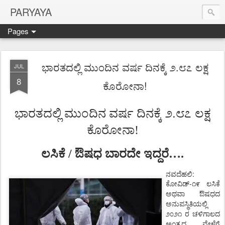
PARYAYA
Pages
ಭಾರತದಲ್ಲಿ ಮುಂದಿನ ವರ್ಷ ದಿನಕ್ಕೆ ೨.೮೭ ಲಕ್ಷ
JUL
8
ಕೊರೋನಾ!
.
ಭಾರತದಲ್ಲಿ ಮುಂದಿನ ವರ್ಷ ದಿನಕ್ಕೆ
೨
೮೭
ಲಕ್ಷ
ಕೊರೋನಾ!
ಲಸಿಕೆ / ಔಷಧ ಬಾರದೇ ಇದ್ದರೆ….
ನವದೆಹಲಿ:
-
ಕೋವಿಡ್
೧೯
ಲಸಿಕೆ
ಅಥವಾ
ಔಷಧದ
ಅನುಪಸ್ಥಿತಿಯಲ್ಲಿ
೨೦೨೧
ರ
ಚಳಿಗಾಲದ
ಅಂತ್ಯದ
ವೇಳೆಗೆ