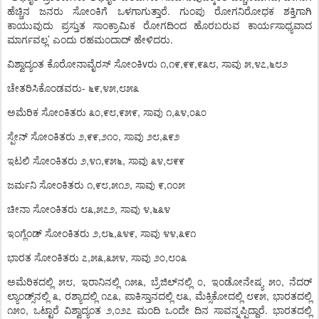
.
ಹೆಚ್ಚಿನ
ಜನರು
ಸೋಂಕಿಗೆ
ಒಳಗಾಗುತ್ತಾರೆ
ಗುಂಪು
ರೋಗನಿರೋಧಕ
ಶಕ್ತಿಗಾಗಿ
ಕಾಯುವುದು
ಪ್ರಸ್ತುತ
ಸಾಂಕ್ರಾಮಿಕ
ರೋಗದಿಂದ
ಹೊರಬರುವ
ಕಾರ್ಯಸಾಧ್ಯವಾದ
’
.
ಮಾರ್ಗವಲ್ಲ
ಎಂದು
ರಹಮಂದಾದ್
ಹೇಳಿದರು
v
,
,
,
,
,
,
ವಿಶ್ವಾದ್ಯಂತ
ಕೊರೋನಾವೈರಸ್
ಸೋಂಕಿ
ರು
೧
೧೯
೯೯
೯೩೮
ಸಾವು
೫
೪೭
೬೮೨
-
,
,
ಚೇತರಿಸಿಕೊಂಡವರು
೬೯
೪೫
೮೫೩
,
,
,
,
,
ಅಮೆರಿಕ
ಸೋಂಕಿತರು
೩೦
೯೮
೯೫೯
ಸಾವು
೧
೩೪
೦೩೦
,
,
,
,
ಸ್ಪೇನ್
ಸೋಂಕಿತರು
೨
೯೯
೨೧೦
ಸಾವು
೨೮
೩೯೨
,
,
,
,
ಇಟಲಿ
ಸೋಂಕಿತರು
೨
೪೧
೯೫೬
ಸಾವು
೩೪
೮೯೯
,
,
,
,
ಜರ್ಮನಿ
ಸೋಂಕಿತರು
೧
೯೮
೫೧೨
ಸಾವು
೯
೧೦೫
,
,
,
ಚೀನಾ
ಸೋಂಕಿತರು
೮೩
೫೭೨
ಸಾವು
೪
೬೩೪
,
,
,
,
ಇಂಗ್ಲೆಂಡ್
ಸೋಂಕಿತರು
೨
೮೬
೩೪೯
ಸಾವು
೪೪
೩೯೧
,
,
,
,
ಭಾರತ
ಸೋಂಕಿತರು
೭
೫೩
೩೫೪
ಸಾವು
೨೦
೮೦೩
,
,
,
,
ಅಮೆರಿಕದಲ್ಲಿ
೫೮
ಇರಾನಿನಲ್ಲಿ
೧೫೩
ಬ್ರೆಜಿಲ್
ನಲ್ಲಿ
೦
ಇಂಡೋನೇಷ್ಯ
೫೦
ನೆದರ್
,
,
,
,
ಲ್ಯಾಂಡ್ಸ್
ನಲ್ಲಿ
೩
ರಶ್ಯಾದಲ್ಲಿ
೧೭೩
ಪಾಕಿಸ್ತಾನದಲ್ಲಿ
೮೩
ಮೆಕ್ಸಿಕೋದಲ್ಲಿ
೮೯೫
ಭಾರತದಲ್ಲಿ
,
,
.
೧೫೦
ಒಟ್ಟಾರೆ
ವಿಶ್ವಾದ್ಯಂತ
೨
೦೨೭
ಮಂದಿ
ಒಂದೇ
ದಿನ
ಸಾವನ್ನಪ್ಪಿದ್ದಾರೆ
ಭಾರತದಲ್ಲಿ