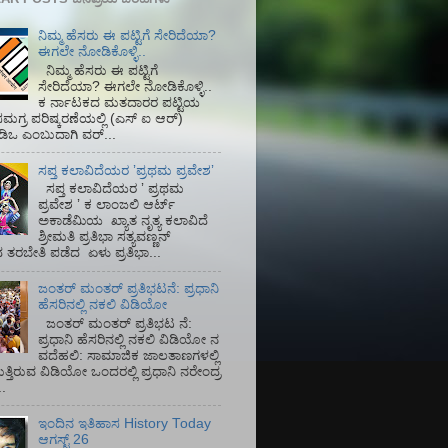
ನಿಮ್ಮ ಹೆಸರು ಈ ಪಟ್ಟಿಗೆ ಸೇರಿದೆಯಾ?
ಈಗಲೇ ನೋಡಿಕೊಳ್ಳಿ..
ನಿಮ್ಮ ಹೆಸರು ಈ ಪಟ್ಟಿಗೆ
ಸೇರಿದೆಯಾ? ಈಗಲೇ ನೋಡಿಕೊಳ್ಳಿ..
ಕ ರ್ನಾಟಕದ ಮತದಾರರ ಪಟ್ಟಿಯ
ಮಗ್ರ ಪರಿಷ್ಕರಣೆಯಲ್ಲಿ (ಎಸ್‌ ಐ ಆರ್)‌
ಡಿಒ ಎಂಬುದಾಗಿ ವರ್...
ಸಪ್ತ ಕಲಾವಿದೆಯರ ʼಪ್ರಥಮ ಪ್ರವೇಶʼ
ಸಪ್ತ ಕಲಾವಿದೆಯರ ʼ ಪ್ರಥಮ
ಪ್ರವೇಶ ʼ ಕ ಲಾಂಜಲಿ ಆರ್ಟ್
ಅಕಾಡೆಮಿಯ‌ ಖ್ಯಾತ ನೃತ್ಯ ಕಲಾವಿದೆ
ಶ್ರೀಮತಿ ಪ್ರತಿಭಾ ಸತ್ಯವಣ್ಣನ್
ತರಬೇತಿ ಪಡೆದ ಏಳು ಪ್ರತಿಭಾ...
ಜಂತರ್ ಮಂತರ್ ಪ್ರತಿಭಟನೆ: ಪ್ರಧಾನಿ
ಹೆಸರಿನಲ್ಲಿ ನಕಲಿ ವಿಡಿಯೋ
ಜಂತರ್ ಮಂತರ್ ಪ್ರತಿಭಟ ನೆ:
ಪ್ರಧಾನಿ ಹೆಸರಿನಲ್ಲಿ ನಕಲಿ ವಿಡಿಯೋ ನ
ವದೆಹಲಿ: ಸಾಮಾಜಿಕ ಜಾಲತಾಣಗಳಲ್ಲಿ
ತ್ತಿರುವ ವಿಡಿಯೋ ಒಂದರಲ್ಲಿ ಪ್ರಧಾನಿ ನರೇಂದ್ರ
.
ಇಂದಿನ ಇತಿಹಾಸ History Today
ಆಗಸ್ಟ್ 26