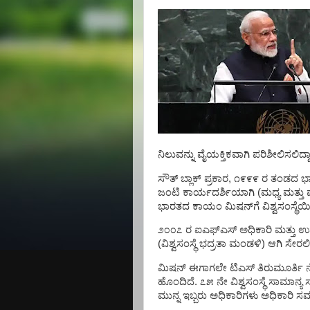
ನಿಲುವನ್ನು
ವೈಯಕ್ತಿಕವಾಗಿ
ಪರಿಶೀಲಿಸಲಿದ್ದಾ
ಸೌತ್
ಬ್ಲಾಕ್
ಪ್ರಕಾರ
,
೧೯೯೯
ರ
ತಂಡದ
ಭ
ಜಂಟಿ
ಕಾರ್ಯದರ್ಶಿಯಾಗಿ
(
ಮಧ್ಯ
ಮತ್ತು
ಭಾರತದ
ಕಾಯಂ
ಮಿಷನ್‌ಗೆ
ವಿಶ್ವಸಂಸ್ಥೆ
೨೦೦೭
ರ
ಐಎಫ್‌ಎಸ್
ಅಧಿಕಾರಿ
ಮತ್ತು
ಉ
(
ವಿಶ್ವಸಂಸ್ಥೆ
ಭದ್ರತಾ
ಮಂಡಳಿ
)
ಆಗಿ
ಸೇರಲಿದ
ಮಿಷನ್
ಈಗಾಗಲೇ
ಟಿಎಸ್
ತಿರುಮೂರ್ತಿ
ನ
ಹೊಂದಿದೆ
.
೭೫
ನೇ
ವಿಶ್ವಸಂಸ್ಥೆ
ಸಾಮಾನ್ಯ
ಮುನ್ನ
ಇಬ್ಬರು
ಅಧಿಕಾರಿಗಳು
ಅಧಿಕಾರಿ
ಸಮ