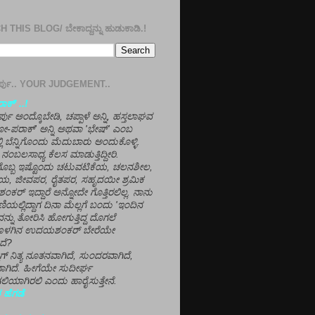
 THIS BLOG/ ಬೇಕಾದ್ದನ್ನು ಹುಡುಕಾಡಿ.!
ತೀರ್ಪು.. YOUR JUDGEMENT..
ಕ್' ..!
್ಪು ಅಂದ್ಕೊಬೇಡಿ, ಚಪ್ಪಾಳೆ ಅನ್ನಿ, ಹಸ್ತಲಾಘವ
'ಗೋ-ಪರಾಕ್' ಅನ್ನಿ ಅಥವಾ 'ಭೇಷ್' ಎಂಬ
್ಲಿ ಬೆನ್ನಿಗೊಂದು ಮೆದುಬಾರು ಅಂದುಕೊಳ್ಳಿ.
ನಂಬಲಸಾಧ್ಯ ಕೆಲಸ ಮಾಡುತ್ತಿದ್ದೀರಿ.
ಳಗೊಬ್ಬ ಇಷ್ಟೊಂದು ಚಟುವಟಿಕೆಯ, ಚಲನಶೀಲ,
, ಜೀವಪರ, ರೈತಪರ, ಸಹೃದಯೀ ಶ್ರಮಿಕ
್ ಇದ್ದಾರೆ ಅನ್ನೋದೇ ಗೊತ್ತಿರಲಿಲ್ಲ. ನಾನು
ಣಿಯಲ್ಲಿದ್ದಾಗ ದಿನಾ ಮೆಲ್ಲಗೆ ಬಂದು 'ಇಂದಿನ
ನ್ನು ತೋರಿಸಿ ಹೋಗುತ್ತಿದ್ದ ದೊಗಲೆ
ೊಳಗಿನ ಉದಯಶಂಕರ್ ಬೇರೆಯೇ
ದೆ?
ಲಾಗ್ ನಿತ್ಯ ನೂತನವಾಗಿದೆ, ಸುಂದರವಾಗಿದೆ,
ಾಗಿದೆ. ಹೀಗೆಯೇ ಸುದೀರ್ಘ
ಿಯಾಗಿರಲಿ ಎಂದು ಹಾರೈಸುತ್ತೇನೆ.
 ಹೆಗಡೆ