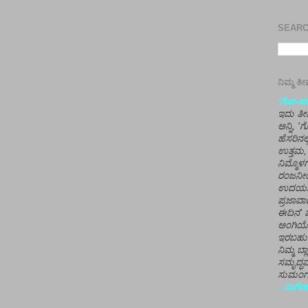
SEARCH
ನಿಮ್ಮ 
'ಗೋ-ಪರಾ
ಇದು ತೀರ
ಅನ್ನಿ, 
ಹೆಸರಿನಲ
ಉತ್ತಮ, 
ನಿಮ್ಮೊ
ರಂಜನೀಯ
ಉದಯಶಂಕರ
ಪ್ರಜಾವಾ
ಈದಿನ' ವ
ಅಂಗಿಯ
ಇರಬಹು
ನಿಮ್ಮ ಬ್
ಸಮೃದ್ಧವ
ಸುಮಂಗಲ
- ನಾಗೇಶ