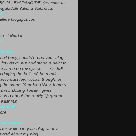
A OLLEYADAAGIDE. (reaction to
ngaladalli Yaksha Vaibhava)
NI
gallery.blogspot.com
g.. I liked it
h
le Info..
 bit busy, couldn’t read your blog
a few days, but had made a point to
he same on my system..... As J&K
s ringing the bells of the media
since past few weeks, thought of
g the same. Your blog Why Jammu
shmir Boiling Today? gives
le info about the reality @ ground
n Kashmir.
yak G M
,
ore
mer Issues.
.
 for writing in your blog on my
n and about my blog.