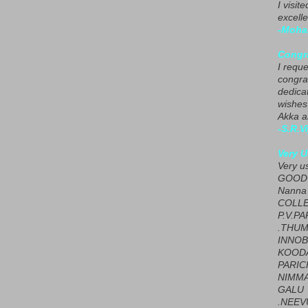
I visit
excelle
-Moha
Congra
I requ
congrat
dedica
wishes
Akka a
-S.R.V
Very U
Very u
GOOD 
Nanna
COLL
P.V.P
.THUM
INNOB
KOOD
PARIC
NIMMA
GALU
.NEEV