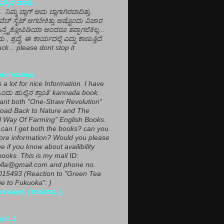
ಸ್ಸಿನ ಮಾತು .
ಾ... ನಿಮ್ಮ ಬ್ಲಾಗ್ ಅದು ಬ್ಲಾಗಾಗಿರಬಾದಿತ್ತು.
ವೆಬ್ ಸೈಟ್ ಆಗಬೇಕಿತ್ತು.ಅಷ್ಟೊಂದು ವಿಚಾರ
ಎನ್ಸೈಕ್ಲೋಪಿಡಿಯಾ ಅಂದರೂ ತಪ್ಪಾಗಲಿಕಿಲ್ಲ...
ಮ , ಶ್ರದ್ಧೆ, ಈ ಕಾರ್ಯದಲ್ಲಿ ಎದ್ದು ಕಾಣುತ್ತಿದೆ.
ck... please dont stop it
nformation.
.
a lot for nice Information. I have
ಂದು ಹುಲ್ಲಿನ ಕ್ರಾಂತಿ' kannada book.
want both "One-Straw Revolution"
oad Back to Nature and The
l Way Of Farming" English Books.
can I get both the books? can you
ore information? Would you please
e if you know about availibility
ooks. This is my mail ID:
lla@gmail.com and phone no.
15493 (Reaction to "Green Tea
 to Fukuoka": )
rswamy (ಕುಕೂಊ..)
ent..1