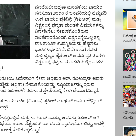
ನವದೆಹಲಿ:
ಭದ್ರತಾ
ಮಂಡಳಿಯ
ಖಾಯಂ
ಸದಸ್ಯರಾಗಿ
೨೦೨೧
ರ
ಜನವರಿಯಲ್ಲಿ
ಹೆಚ್ಚುವರಿ
ಉಪ
ಖಾಯಂ
ಪ್ರತಿನಿಧಿ
(
ಡಿಪಿಆರ್
)
ಮತ್ತು
ವಿಶ್ವಸಂಸ್ಥೆ
ಭದ್ರತಾ
ಮಂಡಳಿ
ವಿಷಯಗಳನ್ನು
ನಿರ್ವಹಿಸಲು
ನೇಮಕಗೊಂಡಿರುವ
ವಿಶೇಷ ಸ
ಸಲಹೆಗಾರರೊಂದಿಗೆ
ವಿಶ್ವಸಂಸ್ಥೆಯಲ್ಲಿ
ತನ್ನ
ಎಎಸ್‌ಡಿ
ರಾಜತಾಂತ್ರಿಕ
ಉಪಸ್ಥಿತಿಯನ್ನು
ಹೆಚ್ಚಿಸಲು
ಭಾರತ
ನಿರ್ಧರಿಸಿದೆ
.
ವಿದೇಶಾಂಗ
ಸಚಿವ
ಸುಬ್ರಹ್ಮಣ್ಯಂ
ಜೈಶಂಕರ್
ಅವರು
ಪ್ರತಿ
ತಿಂಗಳು
ವಿಶ್ವಸಂಸ್ಥೆ
ಭದ್ರತಾ
ಮಂಡಳಿಯಲ್ಲಿ
ಭಾರತದ
ರೆ
.
ಅವರಿಂದ 
ಾರತೀಯ
ವಿದೇಶಾಂಗ
ಸೇವಾ
ಅಧಿಕಾರಿ
ಆರ್
.
ರವೀಂದ್ರನ್
ಅವರು
ಪಶ್ಚಿಮ
ಆಫ್ರಿಕಾ
)
ನೇಮಕಗೊಂಡಿದ್ದು
,
ನ್ಯೂಯಾರ್ಕಿನಲ್ಲಿ
ಇರುವ
ಯಿಂದ
ಡಿಪಿಆರ್‌ಗೆ
ಸಮನಾದ
ಶ್ರೇಣಿಯಲ್ಲಿ
ಸೇರ್ಪಡೆಯಾಗಲಿದ್ದಾರೆ
.
ಪ
ಕಾರ್ಯದರ್ಶಿ
(
ಪಿಎಂಒ
)
ಪ್ರತೀಕ್
ಮಾಥುರ್
ಅವರು
ಕೌನ್ಸಿಲರ್
್ದಾರೆ
.
ಹರಿದಾಡು
ೇತೃತ್ವದಲ್ಲಿದೆ
ಮತ್ತು
ನಾಗರಾಜ್
ನಾಯ್ಡು
ಅವರನ್ನು
ಡಿಪಿಆರ್
ಆಗಿ
ಮೋದಿ ..
ಸಭೆಯು
೨೦೨೦
ಸೆಪ್ಟೆಂಬರ್
೧೫
ರಂದು
ಪ್ರಾರಂಭವಾಗಲಿದ್ದು
,
ಅದಕ್ಕೆ
ೂಹಕ್ಕೆ
ಸೇರಿಕೊಳ್ಳಲಿದ್ದಾರೆ
.