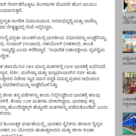
ಾಗಿ
ಸೇರ್ಪಡೆಗೊಳ್ಳಲು
ತಿಂಗಳುಗಳ
ಮೊದಲೇ
ಹೊಸ
ಖಾಯಂ
ರಂಭವಾಗುತ್ತವೆ
.
ಗ್ರ್ಯಾಂ
ಪ್ರಸ್ತುತ
ನಾಗರಿಕ
ವಿಮಾನಯಾನ
,
ನಗರಾಭಿವೃದ್ಧಿ
ಮತ್ತು
ವಾಣಿಜ್ಯ
1987ರಲ್ಲ
ವರ
ನೇತೃತ್ವದಲ್ಲಿ
ಸೇವೆ
ಸಲ್ಲಿಸಿದ್ದರು
.
ಸಂಸ್ಥೆ
ಭದ್ರತಾ
ಮಂಡಳಿಯಲ್ಲಿ
ಭಾರತೀಯ
ವಿಧಾನವನ್ನು
ಉಚ್ಚರಿಸಿದ್ದು
,
ವ
),
ಸಂವಾದ್
(
ಸಂವಾದ
),
ಸಹಯೋಗ್
(
ಸಹಕಾರ
),
ಶಾಂತಿ
ಕ
ಸಮೃದ್ಧಿ
)
ಎಂದು
ಕರೆದಿದ್ದಾರೆ
. "
ಸುಧಾರಿತ
ಬಹುಪಕ್ಷೀಯ
ವ್ಯವಸ್ಥೆಯ
ದ್ದೇಶ
.
ಪಟ್ಟಿಯಲ
ಅಂತಹವರ
ತ
ಚಲಾಯಿಸಿದ
೧೯೨
ಮಾನ್ಯ
ಮತಗಳಲ್ಲಿ
೧೮೪
ಭಾರತಕ್ಕೆ
ಲಭಿಸಿದರೆ
,
ಸ್ತಾನ
,
ಟರ್ಕಿ
,
ಮಲೇಷ್ಯಾ
ಮತ್ತು
ಇಸ್ಲಾಮಾಬಾದ್‌ನ
ಸರ್ವ
ಋತು
ಾಶ್ಮೀರದ
ವಿಶೇಷ
ಸ್ಥಾನ
ಮಾನ
ರದ್ದತಿ
ವಿರುದ್ಧ
ಪ್ರಚಾರ
ಅಭಿಯಾನ
ು
ನವದೆಹಲಿಯನ್ನು
ಅಚ್ಚರಿಗೊಳಿಸಿತ್ತು
.
ಿ
ಚೀನಾ
ತನ್ನ
ಪಡೆಗಳನ್ನು
ತಂದು
ನಿಲ್ಲಿಸಿದ್ದರಿಂದ
ಭಾರತಕ್ಕೆ
ಹಲವು
ಬಡಾವಣೆ
ವಳಿಕೆ
.
ಕೇವಲ
೧೨೯
ಮತಗಳು
ಬೇಕಾಗಿದ್ದರೂ
,
ಭಾರತವು
ತನ್ನ
ಸತ್ಯನಾ
ನ್ನು
ಹೊಂದಿದ್ದಕ್ಕಾಗಿ
ಹೆಚ್ಚುವರಿ
ಮತಗಳನ್ನು
ಪಡೆದುಕೊಂಡಿದೆ
’
ಎಂದು
ಳಿದರು
.
ದ
ಹಿಂಸಾತ್ಮಕ
ಘರ್ಷಣೆಯಲ್ಲ್ಲಿ
ಭಾರತದ
ಸೈನಿಕರು
ಚೀನಾದ
ಸೈನ್ಯದ
ಾರತದ
೨೦
ಯೋಧರು
ಹುತಾತ್ಮರಾದರು
ಮತ್ತು
ಚೀನಾ
ಕೂಡಾ