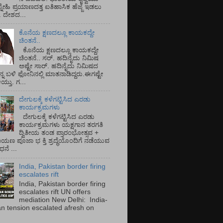
್ನೇಹಿ ಪ್ರಯಾಣದತ್ತ ಐತಿಹಾಸಿಕ ಹೆಜ್ಜೆ ಇಡಲು
ೆ. ದೇಶದ...
ಕೊನೆಯ ಕ್ಷಣದಲ್ಲೂ ಕಾಯಕದ್ದೇ
ಚಿಂತನೆ..
ಕೊನೆಯ ಕ್ಷಣದಲ್ಲೂ ಕಾಯಕದ್ದೇ
ಚಿಂತನೆ.. ಸರ್.‌ ಹದಿನೈದು ನಿಮಿಷ
ಅಷ್ಟೇ ಸಾರ್.‌ ಹದಿನೈದು ನಿಮಿಷದ
ನ್ನ ಬಳಿ ಫೋನಿನಲ್ಲಿ ಮಾತನಾಡಿದ್ದರು.ಈಗಷ್ಟೇ
ತು. ಗ...
ದೇಗುಲಕ್ಕೆ ಕಳೆಗಟ್ಟಿಸಿದ ಎರಡು
ಕಾರ್ಯಕ್ರಮಗಳು
ದೇಗುಲಕ್ಕೆ ಕಳೆಗಟ್ಟಿಸಿದ ಎರಡು
ಕಾರ್ಯಕ್ರಮಗಳು ಯಕ್ಷಗಾನ ತರಗತಿ
ದ್ವಿತೀಯ ತಂಡ ಪ್ರಾರಂಭೋತ್ಸವ +
ಾಯಣ ಪೂಜಾ ಭ ಕ್ತಿ ಶ್ರದ್ಧೆಯೊಂದಿಗೆ ನಡೆಯುವ
ನೆ ...
India, Pakistan border firing
escalates rift
India, Pakistan border firing
escalates rift UN offers
mediation New Delhi: India-
an tension escalated afresh on
.