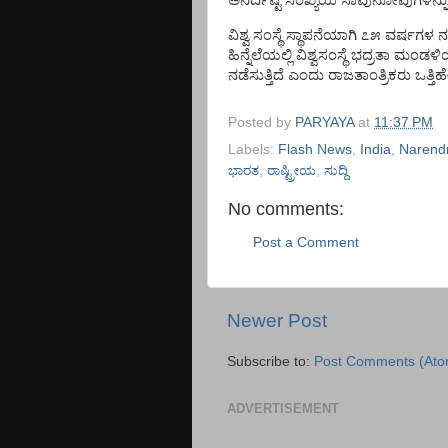
ಅನಿರ್ದಿಷ್ಟ
ಸಂಖ್ಯೆಯ
ಸಾವುನೋವುಗಳನ್ನು
ವಿಶ್ವ
ಸಂಸ್ಥೆ
ಸ್ಥಾಪನೆಯಾಗಿ
೭೫
ವರ್ಷಗಳ
ನ
ಹಿನ್ನೆಲೆಯಲ್ಲಿ
ವಿಶ್ವಸಂಸ್ಥೆ
ಭದ್ರತಾ
ಮಂಡಳಿಯಲ
ನಡೆಸುತ್ತಿದೆ
ಎಂದು
ರಾಜತಾಂತ್ರಿಕರು
ಒತ್ತಿ
Posted by
PARYAYA
at
11:37 PM
Labels:
Flash News
,
India
,
Narend
ಭಾರತ
,
ರಾಷ್ಟ್ರೀಯ
,
ಸುದ್ದಿ
No comments:
Post a Comment
Newer Post
Subscribe to:
Post Comments (Ato
ADVERTISEMENT