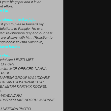
ed your blogspot and it is an
nt effort.
n Pai
tulations to Panjaje..
est you to please forward my
ulations to Panjaje. He is a
ted Yakshagana guy and our best
 are always with him. (Reaction to
ngaladalli Yaksha Vaibhava)
ijayashankar
seful..
seful site I EVER MET..
EFFORT ..
 mitra MCF OFFICER-NANNA
EAGUE
ARAMESH GROUP NALLIDDARE
BA SANTHOSHAVAAHITHU'
BA MITRA KARTHIK KODREL
A
HAYADAVARU.
 PARYAYA KKE NOORU VANDANE
U NEEDIDA PHOTO