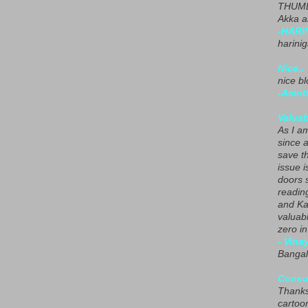
THUMB
Akka a
-HARI
harini
Nice..
nice blo
-Amrit
Valuab
As I am
since 
save t
issue i
doors 
readin
and Ka
valuab
zero i
- Vina
Bangal
Consu
Thanks
cartoo