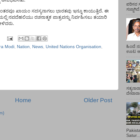
ಅನುಭವಿಸಿತು
.
ಪರಿಸರ ಸ
ಸಜ್ಜಾಗಿದ
ಂತರವೂ
ಖಾಯಂ
ಸದಸ್ಯನಾಗಲು
ಭಾರತವು
ಇನ್ನೂ
ಕಾಯುತ್ತಿದೆ
.
ಈ
್ಲಿ
ನವದೆಹಲಿಯು
ರಚನಾತ್ಮಕ
ಪಾತ್ರವನ್ನು
ನಿರ್ವಹಿಸಲು
ತಯಾರಿ
ಹೇಳಿದರು
.
ಹಿಂದೆ ನ
ra Modi
,
Nation
,
News
,
United Nations Organisation
,
ಊಟ ಆಯ್
ಸತ್ಯನಾರ
ದೇವಾರಾಧ
Home
Older Post
m)
Pakist
Satur..