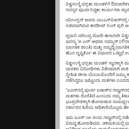
ವಿಶ್ವಸಂಸ್ಥೆ
ಭದ್ರತಾ
ಮಂಡಳಿಗೆ
ಔಪಚಾರಿಕವ
ಸದಸ್ಯರ
ಪೂರ್ವಸಿದ್ಧತಾ
ಕಾರ್ಯಗಳು
ಪ್ರಾ
ರವೀಂದ್ರನ್
ಅವರು
ಯುಎನ್‌ಪಿಆರ್‌ನಲ್ಲಿ
ಸಚಿವರಾಗಿರುವ
ಹರದೀಪ್
ಸಿಂಗ್
ಪುರಿ
ಅ
ಪ್ರಧಾನಿ
ನರೇಂದ್ರ
ಮೋದಿ
ಈಗಾಗಲೇ
ವಿಶ್ವ
ಇದನ್ನು
’
೫
ಎಸ್
’
ಅಥವಾ
ಸಮ್ಮಾನ್
(
ಗೌರ
(
ಜಾಗತಿಕ
ಶಾಂತಿ
)
ಮತ್ತು
ಸಮೃದ್ಧಿ
(
ಜಾಗತಿ
ಹೊಸ
ದೃಷ್ಟಿಕೋ
’
ಈ
ವಿಧಾನದ
ಒಟ್ಟಾರೆ
ಉ
ವಿಶ್ವಸಂಸ್ಥೆ
ಭದ್ರತಾ
ಮಂಡಳಿ
ಸ್ಥಾನಕ್ಕಾಗಿ
ಮ
ಭಾರತದ
ವಿರೋಧಿಗಳು
ವಿಶೇಷವಾಗಿ
ಪಾಕಿ
ಸ್ನೇಹಿತ
ಚೀನಾ
ಬೆಂಬಲದೊಂದಿಗೆ
ಜಮ್ಮು
ಕ
ನಡೆಸಿದ್ದರೂ
ಇಷ್ಟೊಂದು
ಮತಗಳು
ಬಂದದ್ದ
"
ಜೂನ್‌ನಲ್ಲಿ
ಪೂರ್ವ
ಲಡಾಕ್‌ನ
ಗಲ್ವಾನ್‌ನಲ್ಲ
ಮತಗಳು
ದೊರೆತಿವೆ
ಎಂಬುದು
ನಮ್ಮ
ತಿಳು
ಭೂಪ್ರದೇಶಕ್ಕಾಗಿ
ಹೋರಾಡುವ
ಸಾಮರ್ಥ್ಯವ
ಸರ್ಕಾರದ
ಹಿರಿಯ
ಅಧಿಕಾರಿಯೊಬ್ಬರು
ಹೇ
ಇದು
ಜೂನ್
೧೫
ರಂದು
ಗಲ್ವಾನ್‌ನಲ್ಲಿ
ನಡೆ
ವಿರುದ್ಧ
ಹೋರಾಡಿದರು
.
ಚಕಮಕಿಯಲ್ಲಿ
ಭ