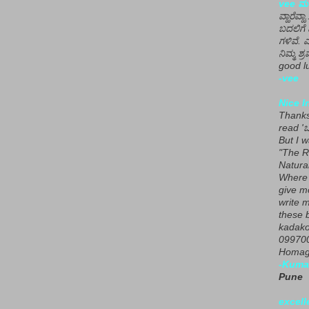
vee ಮನ
ವ್ಹಾರೆವ್ಹ
ಬದಲಿಗೆ 
ಗಳಿವೆ. 
ನಿಮ್ಮ ಶ್ರ
good lu
-vee
Nice I
Thanks 
read 'ಒ
But I 
"The R
Natura
Where 
give m
write m
these b
kadako
099700
Homage
-Kuma
Pune
excell