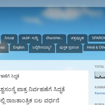
ನಿಗೂಢ
ವಾಟ್- ಸುದ್ದಿ
ಲೇಖನಗಳು..
ಚಕ್ರವ್ಯೂಹ
SPARD
ುಃಖ
English
ಬಲ್ಲಿರೇನಯ್ಯಾ?
ಪುಸ್ತಕ ಪ್ರಪಂಚ
Hindi & Oth
TOTAL 
ಹಣೆಗೆ ಸಿದ್ಧತೆ
KANNA
ವಸಂಸ್ಥೆ
ಪಾತ್ರ
ನಿರ್ವಹಣೆಗೆ
ಸಿದ್ಧತೆ
Kanna
್ಲಿ
ರಾಜತಾಂತ್ರಿಕ
ಬಲ
ವರ್ಧನೆ
POPUL