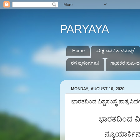
PARYAYA
Home
ಯಕ್ಷಗಾನ / ತಾಳಮದ್ದಳೆ
ರಸ ಪ್ರಸಂಗಗಳು!
ಗ್ರಾಹಕರ ಸುಖ-ದ
MONDAY, AUGUST 10, 2020
ಭಾರತದಿಂದ ವಿಶ್ವಸಂಸ್ಥೆ ಪಾತ್ರ ನಿರ್ವ
ಭಾರತದಿಂದ ವಿಶ್
ನ್ಯೂಯಾರ್ಕಿನಲ