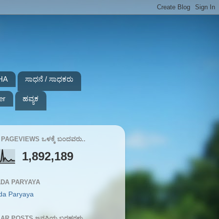
HA
ಸಾಧನೆ / ಸಾಧಕರು
er
ಹವ್ಯಕ
PAGEVIEWS ಒಳಕ್ಕೆ ಬಂದವರು..
1,892,189
DA PARYAYA
da Paryaya
AR POSTS ಜನಪ್ರಿಯ ಬರಹಗಳು