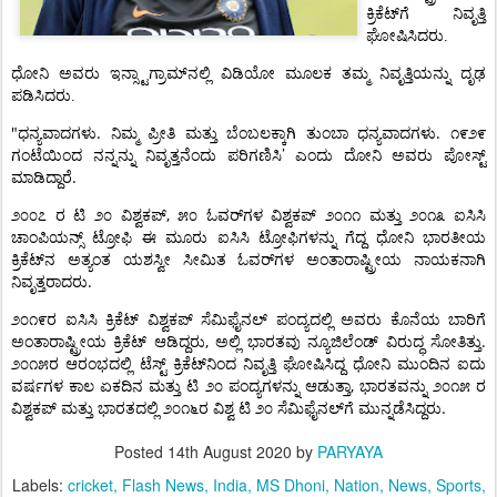
ಕ್ರಿಕೆಟ್‌ಗೆ
ನಿವೃತ್ತಿ
ಘೋಷಿಸಿದರು.
ಧೋನಿ
ಅವರು
ಇನ್ಸ್ಟಾಗ್ರಾಮ್‌ನಲ್ಲಿ
ವಿಡಿಯೋ
ಮೂಲಕ
ತಮ್ಮ
ನಿವೃತ್ತಿಯನ್ನು
ದೃಢ
ಪಡಿಸಿದರು.
"
.
.
ಧನ್ಯವಾದಗಳು
ನಿಮ್ಮ
ಪ್ರೀತಿ
ಮತ್ತು
ಬೆಂಬಲಕ್ಕಾಗಿ
ತುಂಬಾ
ಧನ್ಯವಾದಗಳು
೧೯೨೯
’
ಗಂಟೆಯಿಂದ
ನನ್ನನ್ನು
ನಿವೃತ್ತನೆಂದು
ಪರಿಗಣಿಸಿ
ಎಂದು
ದೋನಿ
ಅವರು
ಪೋಸ್ಟ್
.
ಮಾಡಿದ್ದಾರೆ
,
೨೦೦೭
ರ
ಟಿ
೨೦
ವಿಶ್ವಕಪ್
೫೦
ಓವರ್‌ಗಳ
ವಿಶ್ವಕಪ್
೨೦೧೧
ಮತ್ತು
೨೦೧೩
ಐಸಿಸಿ
ಚಾಂಪಿಯನ್ಸ್
ಟ್ರೋಫಿ
ಈ
ಮೂರು
ಐಸಿಸಿ
ಟ್ರೋಫಿಗಳನ್ನು
ಗೆದ್ದ
ಧೋನಿ
ಭಾರತೀಯ
ಕ್ರಿಕೆಟ್‌ನ
ಅತ್ಯಂತ
ಯಶಸ್ವೀ
ಸೀಮಿತ
ಓವರ್‌ಗಳ
ಅಂತಾರಾಷ್ಟ್ರೀಯ
ನಾಯಕನಾಗಿ
.
ನಿವೃತ್ತರಾದರು
೨೦೧೯ರ
ಐಸಿಸಿ
ಕ್ರಿಕೆಟ್
ವಿಶ್ವಕಪ್
ಸೆಮಿಫೈನಲ್
ಪಂದ್ಯದಲ್ಲಿ
ಅವರು
ಕೊನೆಯ
ಬಾರಿಗೆ
,
.
ಅಂತಾರಾಷ್ಟ್ರೀಯ
ಕ್ರಿಕೆಟ್
ಆಡಿದ್ದರು
ಅಲ್ಲಿ
ಭಾರತವು
ನ್ಯೂಜಿಲೆಂಡ್
ವಿರುದ್ಧ
ಸೋತಿತ್ತು
೨೦೧೫ರ
ಆರಂಭದಲ್ಲಿ
ಟೆಸ್ಟ್
ಕ್ರಿಕೆಟ್‌ನಿಂದ
ನಿವೃತ್ತಿ
ಘೋಷಿಸಿದ್ದ
ಧೋನಿ
ಮುಂದಿನ
ಐದು
,
ವರ್ಷಗಳ
ಕಾಲ
ಏಕದಿನ
ಮತ್ತು
ಟಿ
೨೦
ಪಂದ್ಯಗಳನ್ನು
ಆಡುತ್ತಾ
ಭಾರತವನ್ನು
೨೦೧೫
ರ
.
ವಿಶ್ವಕಪ್
ಮತ್ತು
ಭಾರತದಲ್ಲಿ
೨೦೧೬ರ
ವಿಶ್ವ
ಟಿ
೨೦
ಸೆಮಿಫೈನಲ್‌ಗೆ
ಮುನ್ನಡೆಸಿದ್ದರು
Posted
14th August 2020
by
PARYAYA
Labels:
cricket
Flash News
India
MS Dhoni
Nation
News
Sports