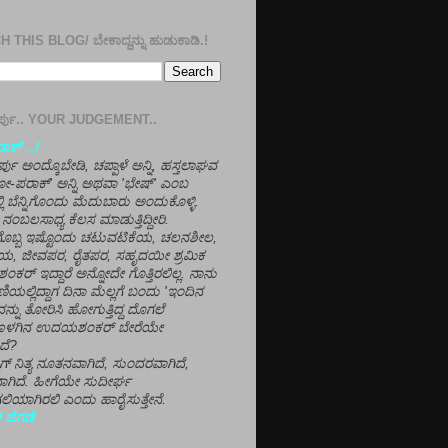
 THIS BLOG/ ಬೇಕಾದ್ದನ್ನು ಹುಡುಕಾಡಿ.!
ತೀರ್ಪು.. YOUR JUDGEMENT..
ಕ್' ..!
್ಪು ಅಂದ್ಕೊಬೇಡಿ, ಚಪ್ಪಾಳೆ ಅನ್ನಿ, ಹಸ್ತಲಾಘವ
'ಗೋ-ಪರಾಕ್' ಅನ್ನಿ ಅಥವಾ 'ಭೇಷ್' ಎಂಬ
್ಲಿ ಬೆನ್ನಿಗೊಂದು ಮೆದುಬಾರು ಅಂದುಕೊಳ್ಳಿ.
ನಂಬಲಸಾಧ್ಯ ಕೆಲಸ ಮಾಡುತ್ತಿದ್ದೀರಿ.
ಳಗೊಬ್ಬ ಇಷ್ಟೊಂದು ಚಟುವಟಿಕೆಯ, ಚಲನಶೀಲ,
, ಜೀವಪರ, ರೈತಪರ, ಸಹೃದಯೀ ಶ್ರಮಿಕ
್ ಇದ್ದಾರೆ ಅನ್ನೋದೇ ಗೊತ್ತಿರಲಿಲ್ಲ. ನಾನು
ಣಿಯಲ್ಲಿದ್ದಾಗ ದಿನಾ ಮೆಲ್ಲಗೆ ಬಂದು 'ಇಂದಿನ
ನ್ನು ತೋರಿಸಿ ಹೋಗುತ್ತಿದ್ದ ದೊಗಲೆ
ೊಳಗಿನ ಉದಯಶಂಕರ್ ಬೇರೆಯೇ
ದೆ?
ಲಾಗ್ ನಿತ್ಯ ನೂತನವಾಗಿದೆ, ಸುಂದರವಾಗಿದೆ,
ಾಗಿದೆ. ಹೀಗೆಯೇ ಸುದೀರ್ಘ
ಿಯಾಗಿರಲಿ ಎಂದು ಹಾರೈಸುತ್ತೇನೆ.
 ಹೆಗಡೆ