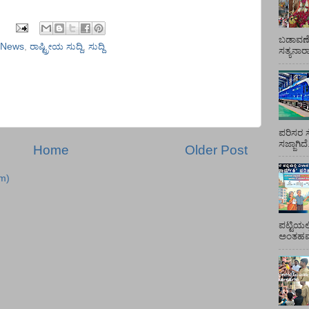
ಬಡಾವಣೆ
News
,
ರಾಷ್ಟ್ರೀಯ ಸುದ್ದಿ
,
ಸುದ್ದಿ
ಸತ್ಯನಾ
ಪರಿಸರ ಸ
ಸಜ್ಜಾಗಿದ
Home
Older Post
m)
ಪಟ್ಟಿಯಲ
ಅಂತಹವರ