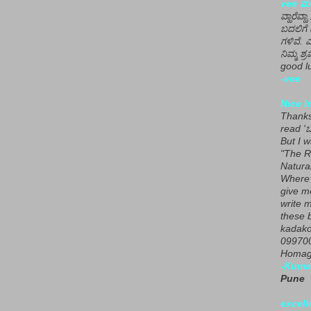
vee ಮನ
ವ್ಹಾರೆವ್ಹ
ಬದಲಿಗೆ 
ಗಳಿವೆ. 
ನಿಮ್ಮ ಶ್ರ
good lu
-vee
Nice I
Thanks 
read 'ಒ
But I 
"The R
Natura
Where 
give m
write m
these b
kadako
099700
Homage
-Kuma
Pune
excell