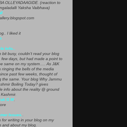
A OLLEYADAAGIDE. (reaction to
ngaladalli Yaksha Vaibhava)
NI
gallery.blogspot.com
g.. I liked it
h
le Info..
 bit busy, couldn’t read your blog
a few days, but had made a point to
he same on my system..... As J&K
s ringing the bells of the media
since past few weeks, thought of
g the same. Your blog Why Jammu
shmir Boiling Today? gives
le info about the reality @ ground
n Kashmir.
yak G M
,
ore
mer Issues.
.
 for writing in your blog on my
n and about my blog.