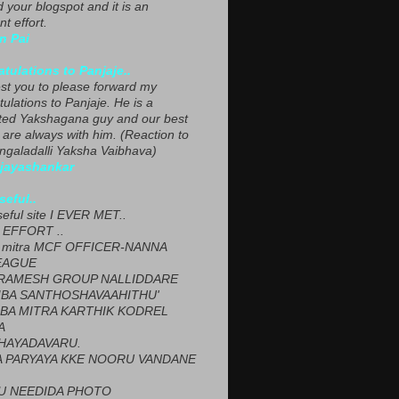
ed your blogspot and it is an
nt effort.
n Pai
tulations to Panjaje..
est you to please forward my
ulations to Panjaje. He is a
ted Yakshagana guy and our best
 are always with him. (Reaction to
ngaladalli Yaksha Vaibhava)
ijayashankar
seful..
seful site I EVER MET..
EFFORT ..
 mitra MCF OFFICER-NANNA
EAGUE
ARAMESH GROUP NALLIDDARE
BA SANTHOSHAVAAHITHU'
BA MITRA KARTHIK KODREL
A
HAYADAVARU.
 PARYAYA KKE NOORU VANDANE
U NEEDIDA PHOTO