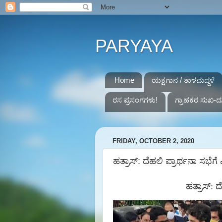
PARYAYA
Home
ಯಕ್ಷಗಾನ / ತಾಳಮದ್ದಳೆ
ರಸ ಪ್ರಸಂಗಗಳು!
ಗ್ರಾಹಕರ ಸುಖ-ದ
FRIDAY, OCTOBER 2, 2020
ಹತ್ರಾಸ್: ದೆಹಲಿ ಪ್ರಾರ್ಥನಾ ಸಭೆಗೆ
ಹತ್ರಾಸ್
:
ದ