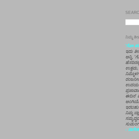
SEARCH
ನಿಮ್ಮ 
'ಗೋ-ಪರಾ
ಇದು ತೀರ
ಅನ್ನಿ, 
ಹೆಸರಿನಲ
ಉತ್ತಮ, 
ನಿಮ್ಮೊ
ರಂಜನೀಯ
ಉದಯಶಂಕರ
ಪ್ರಜಾವಾ
ಈದಿನ' ವ
ಅಂಗಿಯ
ಇರಬಹು
ನಿಮ್ಮ ಬ್
ಸಮೃದ್ಧವ
ಸುಮಂಗಲ
- ನಾಗೇಶ