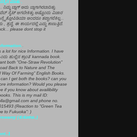
ಸ್ಸಿನ ಮಾತು .
ಾ... ನಿಮ್ಮ ಬ್ಲಾಗ್ ಅದು ಬ್ಲಾಗಾಗಿರಬಾದಿತ್ತು.
ವೆಬ್ ಸೈಟ್ ಆಗಬೇಕಿತ್ತು.ಅಷ್ಟೊಂದು ವಿಚಾರ
ಎನ್ಸೈಕ್ಲೋಪಿಡಿಯಾ ಅಂದರೂ ತಪ್ಪಾಗಲಿಕಿಲ್ಲ...
ಮ , ಶ್ರದ್ಧೆ, ಈ ಕಾರ್ಯದಲ್ಲಿ ಎದ್ದು ಕಾಣುತ್ತಿದೆ.
ck... please dont stop it
nformation.
.
a lot for nice Information. I have
ಂದು ಹುಲ್ಲಿನ ಕ್ರಾಂತಿ' kannada book.
want both "One-Straw Revolution"
oad Back to Nature and The
l Way Of Farming" English Books.
can I get both the books? can you
ore information? Would you please
e if you know about availibility
ooks. This is my mail ID:
lla@gmail.com and phone no.
15493 (Reaction to "Green Tea
 to Fukuoka": )
rswamy (ಕುಕೂಊ..)
ent..1