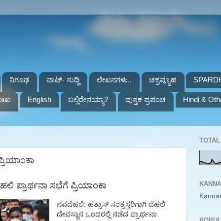
ನಿಗೂಢ
ವಾಟ್- ಸುದ್ದಿ
ಲೇಖನಗಳು..
ಚಕ್ರವ್ಯೂಹ
SPARD
ುಃಖ
English
ಬಲ್ಲಿರೇನಯ್ಯಾ?
ಪುಸ್ತಕ ಪ್ರಪಂಚ
Hindi & Oth
TOTAL 
 ಪ್ರಿಯಾಂಕಾ
KANNA
ೆಹಲಿ
ಪ್ರಾರ್ಥನಾ
ಸಭೆಗೆ
ಪ್ರಿಯಾಂಕಾ
Kanna
ನವದೆಹಲಿ
:
ಹತ್ರಾಸ್
ಸಂತ್ರಸ್ತರಿಗಾಗಿ
ದೆಹಲಿ
ದೇವಸ್ಥಾನ
ಒಂದರಲ್ಲಿ
ನಡೆದ
ಪ್ರಾರ್ಥನಾ
POPUL