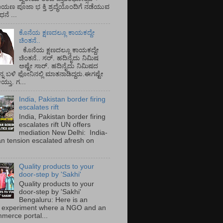
ಾಯಣ ಪೂಜಾ ಭ ಕ್ತಿ ಶ್ರದ್ಧೆಯೊಂದಿಗೆ ನಡೆಯುವ
ನೆ ...
ಕೊನೆಯ ಕ್ಷಣದಲ್ಲೂ ಕಾಯಕದ್ದೇ
ಚಿಂತನೆ..
ಕೊನೆಯ ಕ್ಷಣದಲ್ಲೂ ಕಾಯಕದ್ದೇ
ಚಿಂತನೆ.. ಸರ್.‌ ಹದಿನೈದು ನಿಮಿಷ
ಅಷ್ಟೇ ಸಾರ್.‌ ಹದಿನೈದು ನಿಮಿಷದ
ನ್ನ ಬಳಿ ಫೋನಿನಲ್ಲಿ ಮಾತನಾಡಿದ್ದರು.ಈಗಷ್ಟೇ
ತು. ಗ...
India, Pakistan border firing
escalates rift
India, Pakistan border firing
escalates rift UN offers
mediation New Delhi: India-
an tension escalated afresh on
.
Quality products to your
door-step by 'Sakhi'
Quality products to your
door-step by 'Sakhi'
Bengaluru: Here is an
 experiment where a NGO and an
merce portal...