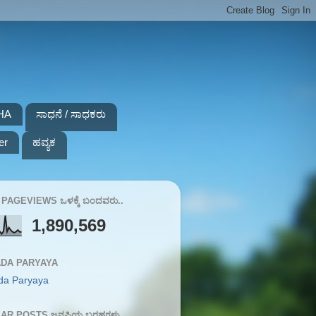
HA
ಸಾಧನೆ / ಸಾಧಕರು
er
ಹವ್ಯಕ
PAGEVIEWS ಒಳಕ್ಕೆ ಬಂದವರು..
1,890,569
DA PARYAYA
da Paryaya
AR POSTS ಜನಪ್ರಿಯ ಬರಹಗಳು