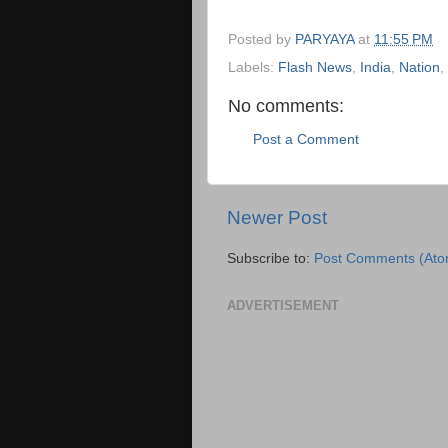
Posted by
PARYAYA
at
11:55 PM
Labels:
Flash News
,
India
,
Nation
,
No comments:
Post a Comment
Newer Post
Subscribe to:
Post Comments (Ato
ADVERTISEMENT