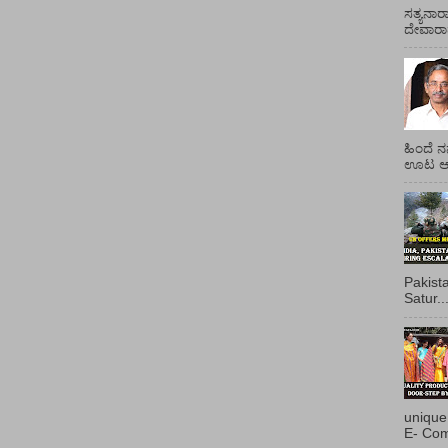
ಸತ್ಯನಾರ
ದೇವಾರಾಧ
ಹಿಂದೆ ನ
ಊಟ ಆಯ್
Pakist
Satur..
unique
E- Com