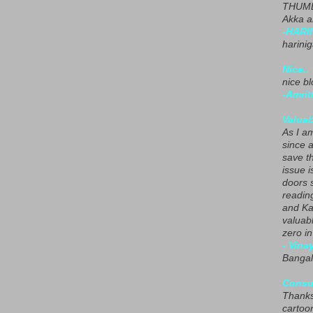
THUMB
Akka a
-HARI
harini
Nice..
nice blo
-Amrit
Valuab
As I am
since 
save t
issue i
doors 
readin
and Ka
valuab
zero i
- Vina
Bangal
Consu
Thanks
cartoo