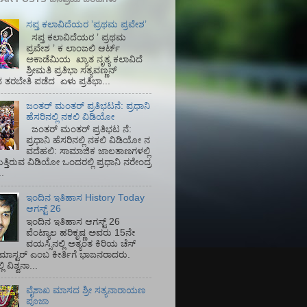
ಸಪ್ತ ಕಲಾವಿದೆಯರ ʼಪ್ರಥಮ ಪ್ರವೇಶʼ
ಸಪ್ತ ಕಲಾವಿದೆಯರ ʼ ಪ್ರಥಮ
ಪ್ರವೇಶ ʼ ಕ ಲಾಂಜಲಿ ಆರ್ಟ್
ಅಕಾಡೆಮಿಯ‌ ಖ್ಯಾತ ನೃತ್ಯ ಕಲಾವಿದೆ
ಶ್ರೀಮತಿ ಪ್ರತಿಭಾ ಸತ್ಯವಣ್ಣನ್
ತರಬೇತಿ ಪಡೆದ ಏಳು ಪ್ರತಿಭಾ...
ಜಂತರ್ ಮಂತರ್ ಪ್ರತಿಭಟನೆ: ಪ್ರಧಾನಿ
ಹೆಸರಿನಲ್ಲಿ ನಕಲಿ ವಿಡಿಯೋ
ಜಂತರ್ ಮಂತರ್ ಪ್ರತಿಭಟ ನೆ:
ಪ್ರಧಾನಿ ಹೆಸರಿನಲ್ಲಿ ನಕಲಿ ವಿಡಿಯೋ ನ
ವದೆಹಲಿ: ಸಾಮಾಜಿಕ ಜಾಲತಾಣಗಳಲ್ಲಿ
ತ್ತಿರುವ ವಿಡಿಯೋ ಒಂದರಲ್ಲಿ ಪ್ರಧಾನಿ ನರೇಂದ್ರ
.
ಇಂದಿನ ಇತಿಹಾಸ History Today
ಆಗಸ್ಟ್ 26
ಇಂದಿನ ಇತಿಹಾಸ ಆಗಸ್ಟ್ 26
ಪೆಂಟ್ಯಾಲ ಹರಿಕೃಷ್ಣ ಅವರು 15ನೇ
ವಯಸ್ಸಿನಲ್ಲಿ ಅತ್ಯಂತ ಕಿರಿಯ ಚೆಸ್
ಡ್ ಮಾಸ್ಟರ್ ಎಂಬ ಕೀರ್ತಿಗೆ ಭಾಜನರಾದರು.
ಿ ವಿಶ್ವನಾ...
ವೈಶಾಖ ಮಾಸದ ಶ್ರೀ ಸತ್ಯನಾರಾಯಣ
ಪೂಜಾ