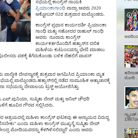
ಸಭೆಯಲ್ಲಿ
ಕಾಂಗ್ರೆಸ್
ನಾಯಕಿ
ಪ್ರಿಯಾಂಕಾಗಾಂಧಿ
ವಾದ್ರಾ
ಅವರು
2020
ಅಕ್ಟೋಬರ್ 02ರ ಶುಕ್ರವಾರ
ಪಾಲ್ಗೊಂಡರು
.
ಕಾಂಗ್ರೆಸ್
ಪ್ರಧಾನ
ಕಾರ್ಯದರ್ಶಿ
ಪ್ರಿಯಾಂಕಾ
ಗಾಂಧಿ
ಮತ್ತು
ಸಹೋದರ
ರಾಹುಲ್
ಗಾಂಧಿ
ಅವರಿಂದ 
ಅವರು
ನೂರಾರು
ಕಾಂಗ್ರೆಸ್
ಕಾರ್ಯಕರ್ತರೊಂದಿಗೆ
ಹತ್ರಾಸ್
ನ
ದಲಿತ
ಮಹಿಳೆಯ
ಕುಟುಂಬವನ್ನು
ಭೇಟಿ
ಮಾಡಲು
ಪೊಲೀಸರು
ವಶಕ್ಕೆ
ತೆಗೆದುಕೊಂಡು
ಬಳಿಕ
ದೆಹಲಿಗೆ
ವಾಪಸ್
ಹರಿದಾಡು
ಿಯ
ವಾಲ್ಮೀಕಿ
ದೇವಸ್ಥಾನಕ್ಕೆ
ಶುಕ್ರವಾರ
ಆಗಮಿಸಿದ
ಪ್ರಿಯಾಂಕಾ
ಮೃತ
ಮೋದಿ ..
ಭೆಯಲ್ಲಿ
ಪಾಲ್ಗೊಂಡರು
.
ಹತ್ರಾಸ್
ನಲ್ಲಿ
ನಡೆದ
ಸಾಮೂಹಿಕ
ಅತ್ಯಾಚಾರಕ್ಕೆ
ಥನಾ
ಸಭೆಯನ್ನು
ದೇವಾಲಯ
ಟ್ರಸ್ಟ್
ಆಯೋಜಿಸಿತ್ತು
.
ಿ
.
ಎಲ್
.
ಪುನಿಯಾ
,
ಸುಷ್ಮಿತಾ
ದೇವ್
ಮತ್ತು
ಅನಿಲ್
ಚೌಧರಿ
ಳೆಗೆ
ಹೂವಿನ
ಗೌರವ
ಸಲ್ಲಿಸಿದರು
.
ಗ್ರ್ಯಾಂ
ವರ
ಆಶ್ರಯದಲ್ಲಿ
ಮಹಿಳಾ
ಕಾಂಗ್ರೆಸ್
ಘಟಕವು
ಈ
ಅನ್ಯಾಯದ
ವಿರುದ್ಧ
1987ರಲ್ಲ
ಭಟಿಸಬೇಕು
"
ಎಂದು
ಮಹಿಳಾ
ಕಾಂಗ್ರೆಸ್
ಮುಖ್ಯಸ್ಥೆ
ಸುಷ್ಮಿತಾ
ದೇವ್
ೇಂದ್ರ
ಮೋದಿಯವರನ್ನು
ಕೆಳಗಿಳಿಸಲಿದ್ದಾರೆ
’
ಎಂದು
ಅವರು