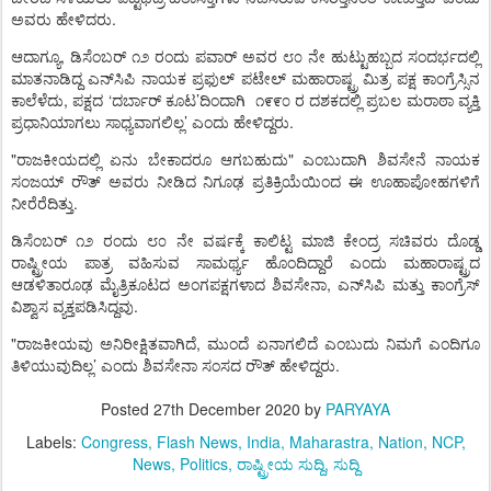
.
ಅವರು
ಹೇಳಿದರು
,
ಆದಾಗ್ಯೂ
ಡಿಸೆಂಬರ್
೧೨
ರಂದು
ಪವಾರ್
ಅವರ
೮೦
ನೇ
ಹುಟ್ಟುಹಬ್ಬದ
ಸಂದರ್ಭದಲ್ಲಿ
ಮಾತನಾಡಿದ್ದ
ಎನ್
ಸಿಪಿ
ನಾಯಕ
ಪ್ರಫುಲ್
ಪಟೇಲ್
ಮಹಾರಾಷ್ಟ್ರ
ಮಿತ್ರ
ಪಕ್ಷ
ಕಾಂಗ್ರೆಸ್ಸಿನ
,
‘
’
ಕಾಲೆಳೆದು
ಪಕ್ಷದ
ದರ್ಬಾರ್
ಕೂಟ
ದಿಂದಾಗಿ
೧೯೯೦
ರ
ದಶಕದಲ್ಲಿ
ಪ್ರಬಲ
ಮರಾಠಾ
ವ್ಯಕ್ತಿ
’
.
ಪ್ರಧಾನಿಯಾಗಲು
ಸಾಧ್ಯವಾಗಲಿಲ್ಲ
ಎಂದು
ಹೇಳಿದ್ದರು
"
"
ರಾಜಕೀಯದಲ್ಲಿ
ಏನು
ಬೇಕಾದರೂ
ಆಗಬಹುದು
ಎಂಬುದಾಗಿ
ಶಿವಸೇನೆ
ನಾಯಕ
ಸಂಜಯ್
ರೌತ್
ಅವರು
ನೀಡಿದ
ನಿಗೂಢ
ಪ್ರತಿಕ್ರಿಯೆಯಿಂದ
ಈ
ಊಹಾಪೋಹಗಳಿಗೆ
.
ನೀರೆರೆದಿತ್ತು
ಡಿಸೆಂಬರ್
೧೨
ರಂದು
೮೦
ನೇ
ವರ್ಷಕ್ಕೆ
ಕಾಲಿಟ್ಟ
ಮಾಜಿ
ಕೇಂದ್ರ
ಸಚಿವರು
ದೊಡ್ಡ
ರಾಷ್ಟ್ರೀಯ
ಪಾತ್ರ
ವಹಿಸುವ
ಸಾಮರ್ಥ್ಯ
ಹೊಂದಿದ್ದಾರೆ
ಎಂದು
ಮಹಾರಾಷ್ಟ್ರದ
,
ಆಡಳಿತಾರೂಢ
ಮೈತ್ರಿಕೂಟದ
ಅಂಗಪಕ್ಷಗಳಾದ
ಶಿವಸೇನಾ
ಎನ್
ಸಿಪಿ
ಮತ್ತು
ಕಾಂಗ್ರೆಸ್
.
ವಿಶ್ವಾಸ
ವ್ಯಕ್ತಪಡಿಸಿದ್ದವು
"
,
ರಾಜಕೀಯವು
ಅನಿರೀಕ್ಷಿತವಾಗಿದೆ
ಮುಂದೆ
ಏನಾಗಲಿದೆ
ಎಂಬುದು
ನಿಮಗೆ
ಎಂದಿಗೂ
’
.
ತಿಳಿಯುವುದಿಲ್ಲ
ಎಂದು
ಶಿವಸೇನಾ
ಸಂಸದ
ರೌತ್
ಹೇಳಿದ್ದರು
Posted
27th December 2020
by
PARYAYA
Labels:
Congress
Flash News
India
Maharastra
Nation
NCP
News
Politics
ರಾಷ್ಟ್ರೀಯ ಸುದ್ದಿ
ಸುದ್ದಿ