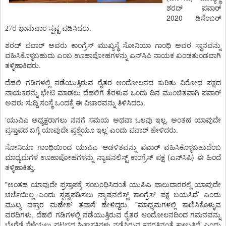
ಶರದ್
ಪವಾರ್
2020
ಡಿಸೆಂಬರ್
.
27ರ ಭಾನುವಾರ
ಸ್ಪಷ್ಟ
ಪಡಿಸಿದರು
ಶರದ್
ಪವಾರ್
ಅವರು
ಕಾಂಗ್ರೆಸ್
ಮುಖ್ಯಸ್ಥೆ
ಸೋನಿಯಾ
ಗಾಂಧಿ
ಅವರ
ಸ್ಥಾನವನ್ನು
ವಹಿಸಿಕೊಳ್ಳಬಹುದು
ಎಂಬ
ಊಹಾಪೋಹಗಳನ್ನು
ಎನ್
ಸಿಪಿ
ನಾಯಕ
ಖಂಡತುಂಡವಾಗಿ
.
ತಳ್ಳಿಹಾಕಿದರು
ದೆಹಲಿ
ಗಡಿಗಳಲ್ಲಿ
ನಡೆಯುತ್ತಿರುವ
ರೈತರ
ಆಂದೋಲನದ
ಕುರಿತು
ವಿರೋಧ
ಪಕ್ಷದ
ನಾಯಕರನ್ನು
ಭೇಟಿ
ಮಾಡಲು
ದೆಹಲಿಗೆ
ತೆರಳುವ
ಒಂದು
ದಿನ
ಮುಂಚಿತವಾಗಿ
ಪವಾರ್
.
ಅವರು
ಸುದ್ದಿ
ಸಂಸ್ಥೆ
ಒಂದಕ್ಕೆ
ಈ
ವಿಚಾರವನ್ನು
ತಿಳಿಸಿದರು
‘
.
ಯುಪಿಎ
ಅಧ್ಯಕ್ಷರಾಗಲು
ನನಗೆ
ಸಮಯ
ಅಥವಾ
ಒಲವು
ಇಲ್ಲ
ಅಂತಹ
ಯಾವುದೇ
’
.
ಪ್ರಸ್ತಾಪದ
ಬಗ್ಗೆ
ಯಾವುದೇ
ಪ್ರಶ್ನೆಯೂ
ಇಲ್ಲ
ಎಂದು
ಪವಾರ್
ಹೇಳಿದರು
ಸೋನಿಯಾ
ಗಾಂಧಿಯಿಂದ
ಯುಪಿಎ
ಆಡಳಿತವನ್ನು
ಪವಾರ್
ವಹಿಸಿಕೊಳ್ಳಬಹುದೆಂಬ
(
)
ಮಾಧ್ಯಮಗಳ
ಊಹಾಪೋಹಗಳನ್ನು
ನ್ಯಾಷನಲಿಸ್ಟ್
ಕಾಂಗ್ರೆಸ್
ಪಕ್ಷ
ಎನ್
ಸಿಪಿ
ಈ
ಹಿಂದೆ
.
ತಳ್ಳಿಹಾಕಿತ್ತು
"
ಅಂತಹ
ಯಾವುದೇ
ಪ್ರಸ್ತಾಪಕ್ಕೆ
ಸಂಬಂಧಿಸಿದಂತೆ
ಯುಪಿಎ
ಪಾಲುದಾರರಲ್ಲಿ
ಯಾವುದೇ
’
ಚರ್ಚೆಯಿಲ್ಲ
ಎಂದು
ಸ್ಪಷ್ಟಪಡಿಸಲು
ನ್ಯಾಷನಲಿಸ್ಟ್
ಕಾಂಗ್ರೆಸ್
ಪಕ್ಷ
ಬಯಸಿದೆ
ಎಂದು
. "
ಮುಖ್ಯ
ವಕ್ತಾರ
ಮಹೇಶ್
ತಪಾಸೆ
ಹೇಳಿದ್ದರು
ಮಾಧ್ಯಮಗಳಲ್ಲಿ
ಕಾಣಿಸಿಕೊಳ್ಳುವ
,
ವರದಿಗಳು
ದೆಹಲಿ
ಗಡಿಗಳಲ್ಲಿ
ನಡೆಯುತ್ತಿರುವ
ರೈತರ
ಆಂದೋಲನದಿಂದ
ಗಮನವನ್ನು
’
ಬೇರೆಡೆ
ಸೆಳೆಯಲು
ಪಟ್ಟಭದ್ರ
ಹಿತಾಸಕ್ತಿಗಳು
ನಡೆಸಿರುವ
ಕಸರತ್ತಿನಂತೆ
ಕಾಣುತ್ತಿದೆ
ಎಂದು