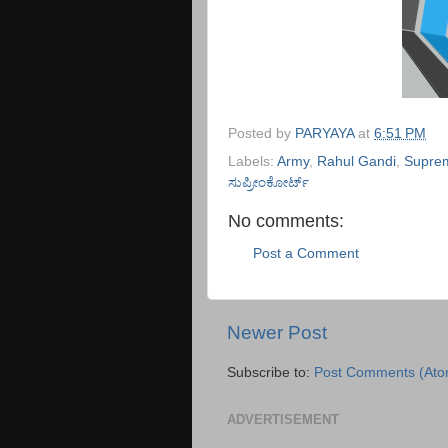
Posted by
PARYAYA
at
6:51 PM
Labels:
Army
,
Rahul Gandi
,
Supre
ಸುಪ್ರೀಂಕೋರ್ಟ್‌
No comments:
Post a Comment
Newer Post
Subscribe to:
Post Comments (Ato
ADVERTISEMENT