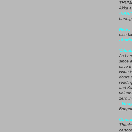
THUMB
Akka a
-HARI
harini
Nice..
nice blo
-Amrit
Valuab
As I am
since 
save t
issue i
doors 
readin
and Ka
valuab
zero i
- Vina
Bangal
Consu
Thanks
cartoo