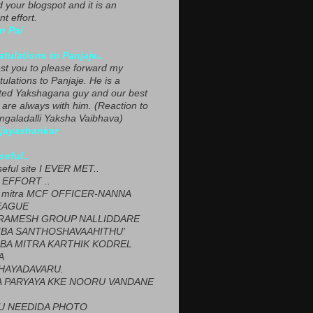
ed your blogspot and it is an
nt effort.
n Pai
tulations to Panjaje..
est you to please forward my
ulations to Panjaje. He is a
ted Yakshagana guy and our best
 are always with him. (Reaction to
ngaladalli Yaksha Vaibhava)
ijayashankar
seful..
seful site I EVER MET..
EFFORT ..
 mitra MCF OFFICER-NANNA
EAGUE
ARAMESH GROUP NALLIDDARE
BA SANTHOSHAVAAHITHU'
BA MITRA KARTHIK KODREL
A
HAYADAVARU.
 PARYAYA KKE NOORU VANDANE
U NEEDIDA PHOTO