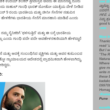
ನಿರ್ದೇಶಕ ಉದಯ್ ಶಂಕರ್ ಶ್ರೀವಾಸ್ತವ ಅವರು ಈ ಮಾನನಷ್ಟ ದೂರು
vee ಮನ
ವ್ಹಾರೆವ್ಹ
ಂದು ರಾಹುಲ್ ಗಾಂಧಿ ಭಾರತ್ ಜೋಡೋ ಯಾತ್ರೆಯ ವೇಳೆ ನೀಡಿದ
ಬದಲಿಗೆ 
ಂಬರ್
9
ರಂದು ಭಾರತೀಯ ಮತ್ತು ಚೀನೀ ಸೇನೆಗಳ ನಡುವಿನ
ಗಳಿವೆ. 
 ಹೇಳಿಕೆಗಳು ಭಾರತೀಯ ಸೇನೆಗೆ ಮಾನಹಾನಿ ಮಾಡಿವೆ ಎಂದು
ನಿಮ್ಮ ಶ್ರ
good lu
-vee
ನಮ್ಮ ಸೈನಿಕರಿಗೆ
'
ಥಳಿಸುತ್ತಿದೆ
'
ಮತ್ತು ಈ ಬಗ್ಗೆ ಭಾರತೀಯ
Nice I
ಿಲ್ಲ ಎಂದು ಗಾಂಧಿ ಪದೇ ಪದೇ ಅವಹೇಳನಕಾರಿಯಾಗಿ ಹೇಳಿದ್ದಾರೆ
Thanks 
read 'ಒ
But I 
ತ್ತು ಅದಕ್ಕೆ ಸಂಬಂಧಿಸಿದ ವ್ಯಕ್ತಿಗಳು ಮತ್ತು ಅವರ ಕುಟುಂಬದ
"The R
Natura
ು ಲಕ್ನೋ ನ್ಯಾಯಾಲಯದ ಆದೇಶದಲ್ಲಿ ಪ್ರಾಥಮಿಕವಾಗಿ ಹೇಳಲಾಗಿದ್ದು
,
Where 
ರಿದ್ದರು.
give m
write m
ರಿ:
these b
kadako
099700
Homage
-Kuma
Pune
excell