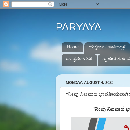
PARYAYA
Home
ಯಕ್ಷಗಾನ / ತಾಳಮದ್ದಳೆ
ರಸ ಪ್ರಸಂಗಗಳು!
ಗ್ರಾಹಕರ ಸುಖ-ದ
MONDAY, AUGUST 4, 2025
"ನೀವು ನಿಜವಾದ ಭಾರತೀಯರಾಗಿದ್ದರೆ,
"
ನೀವು ನಿಜವಾದ ಭಾ