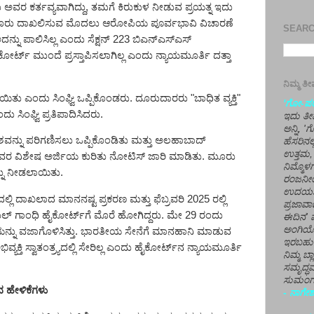
ು ಅವರ ಕರ್ತವ್ಯವಾಗಿದ್ದು
,
ತ
ಮಗೆ
ಕಿರುಕುಳ ನೀಡುವ ಪ್ರಯತ್ನ ಇದು
್ ದೂರು ದಾಖಲಿಸುವ ಮೊದಲು ಆರೋಪಿಯ ಪೂರ್ವಭಾವಿ ವಿಚಾರಣೆ
SEARCH
ನ್ನು ಪಾಲಿಸಿಲ್ಲ ಎಂದು ಸೆಕ್ಷನ್
223
ಬಿಎನ್‌ಎಸ್‌ಎಸ್
ರ್ಟ್ ಮುಂದೆ ಪ್ರಸ್ತಾಪಿಸಲಾಗಿಲ್ಲ ಎಂದು ನ್ಯಾಯಮೂರ್ತಿ ದತ್ತಾ
ನಿಮ್ಮ 
 ಎಂದು ಸಿಂಘ್ವಿ ಒಪ್ಪಿಕೊಂಡರು. ದೂರುದಾರರು "ಬಾಧಿತ ವ್ಯಕ್ತಿ"
'ಗೋ-ಪರಾ
ಎಂದು
ಸಿಂಘ್ವಿ ಪ್ರತಿಪಾದಿಸಿದರು
.
ಇದು ತೀರ
ಅನ್ನಿ, 
ವನ್ನು ಪರಿಗಣಿಸಲು ಒಪ್ಪಿಕೊಂಡಿತು ಮತ್ತು ಅಲಹಾಬಾದ್
ಹೆಸರಿನಲ
ಉತ್ತಮ, 
ಂಧಿಯವರ ವಿಶೇಷ ಅರ್ಜಿಯ ಕುರಿತು ನೋಟಿಸ್ ಜಾರಿ ಮಾಡಿತು. ಮೂರು
ನಿಮ್ಮೊ
ನು ನೀಡಲಾ
ಯಿತು.
ರಂಜನೀಯ
ಉದಯಶಂಕರ
ಿ ದಾಖಲಾದ ಮಾನನಷ್ಟ ಪ್ರಕರಣ ಮತ್ತು ಫೆಬ್ರವರಿ
2025
ರಲ್ಲಿ
ಪ್ರಜಾವಾ
ಲ್‌
ಗಾಂಧಿ ಹೈಕೋರ್ಟ್‌ಗೆ ಮೊರೆ ಹೋಗಿದ್ದರು. ಮೇ
29
ರಂದು
ಈದಿನ' ವ
ಅಂಗಿಯ
ನ್ನು ವಜಾಗೊಳಿಸಿತ್ತು. ಭಾರತೀಯ ಸೇನೆಗೆ ಮಾನಹಾನಿ ಮಾಡುವ
ಇರಬಹು
್ಯಕ್ತಿ ಸ್ವಾತಂತ್ರ್ಯದಲ್ಲಿ ಸೇರಿಲ್ಲ ಎಂದು ಹೈಕೋರ್ಟ್‌ನ ನ್ಯಾಯಮೂರ್ತಿ
ನಿಮ್ಮ ಬ್
ಸಮೃದ್ಧವ
ಸುಮಂಗಲ
 ಹೇಳಿಕೆಗಳು
- ನಾಗೇಶ