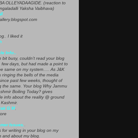
A OLLEYADAAGIDE. (reaction to
ngaladalli Yaksha Vaibhava)
NI
gallery.blogspot.com
g.. I liked it
h
le Info..
 bit busy, couldn’t read your blog
a few days, but had made a point to
he same on my system..... As J&K
s ringing the bells of the media
since past few weeks, thought of
g the same. Your blog Why Jammu
shmir Boiling Today? gives
le info about the reality @ ground
n Kashmir.
yak G M
,
ore
mer Issues.
.
 for writing in your blog on my
n and about my blog.