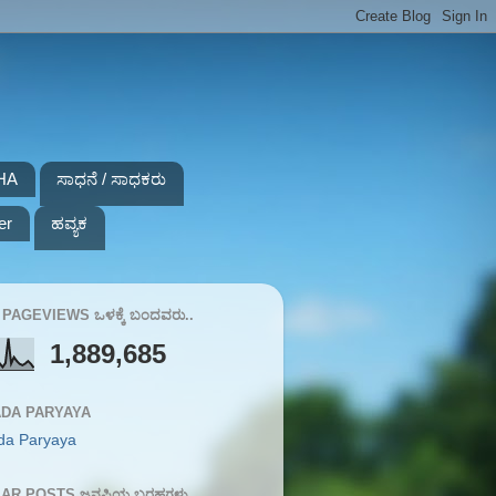
HA
ಸಾಧನೆ / ಸಾಧಕರು
er
ಹವ್ಯಕ
PAGEVIEWS ಒಳಕ್ಕೆ ಬಂದವರು..
1,889,685
DA PARYAYA
da Paryaya
AR POSTS ಜನಪ್ರಿಯ ಬರಹಗಳು