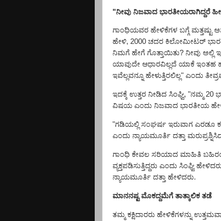
"
ನೀವು ನಿಜವಾದ ಭಾರತೀಯರಾಗಿದ್ದರೆ ಹೀಗೆ 
ಗಾಂಧಿಯವರ ಹೇಳಿಕೆಗಳ ಬಗ್ಗೆ ಮತ್ತಷ್ಟು ಅ
ಹೇಳಿ
, 2000
ಚದರ ಕಿಲೋಮೀಟರ್ ಭಾರತೀಯ
ನಿಮಗೆ ಹೇಗೆ ಗೊತ್ತಾಯಿತು
?
ನೀವು ಅಲ್ಲಿ ಇ
ಯಾವುದೇ ಆಧಾರವಿಲ್ಲದೆ ಯಾಕೆ ಇಂತಹ ಹೇಳಿ
ಇವೆಲ್ಲವನ್ನೂ ಹೇಳುತ್ತಿರಲಿಲ್ಲ" ಎಂದು ತೀವ
ಇದಕ್ಕೆ
ಉತ್ತರ
ನೀಡಿದ ಸಿಂಘ್ವಿ
, "
ನಮ್ಮ
20
ಭ
ವಿಷಯ ಎಂದು ನಿಜವಾದ ಭಾರತೀಯ ಹೇ
"
ಗಡಿಯಲ್ಲಿ ಸಂಘರ್ಷ ಇರುವಾಗ ಎರಡೂ ಕ
ಎಂದು ನ್ಯಾಯಮೂರ್ತಿ ದತ್ತಾ ಮರುಪ್ರಶ್ನಿಸಿ
ಗಾಂಧಿ ಕೇವಲ ಸರಿಯಾದ ಮಾಹಿತಿ ಬಹಿರಂಗಪ
ವ್ಯಕ್ತಪಡಿಸುತ್ತಿದ್ದರು ಎಂದು ಸಿಂಘ್ವಿ ಹೇಳ
ನ್ಯಾಯಮೂರ್ತಿ ದತ್ತಾ ಹೇಳಿದರು.
ಮಾನನಷ್ಟ ಮೊಕದ್ದಮೆಗೆ ತಾತ್ಕಾಲಿಕ ತಡೆ
ತಮ್ಮ ಕಕ್ಷಿದಾರರು ಹೇಳಿಕೆಗಳನ್ನು ಉತ್ತಮ