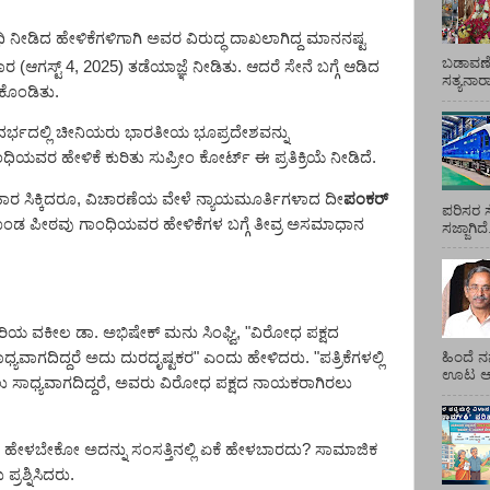
ಧಿ
ನೀ
ಡಿದ ಹೇಳಿಕೆಗಳಿಗಾಗಿ ಅವರ ವಿರುದ್ಧ ದಾಖಲಾಗಿದ್ದ ಮಾನನಷ್ಟ
ಬಡಾವಣೆ
ರ (ಆಗಸ್ಟ್
4, 2025)
ತಡೆಯಾಜ್ಞೆ ನೀಡಿ
ತು. ಆದರೆ ಸೇನೆ ಬಗ್ಗೆ ಆಡಿದ
ಸತ್ಯನಾ
ುಕೊಂಡಿತು.
ದರ್ಭದಲ್ಲಿ ಚೀನಿಯರು ಭಾರತೀಯ ಭೂಪ್ರದೇಶವನ್ನು
ಾಂಧಿಯವರ ಹೇಳಿಕೆ ಕುರಿತು ಸುಪ್ರೀಂ ಕೋರ್ಟ್ ಈ
ಪ್ರತಿಕ್ರಿಯೆ ನೀಡಿದೆ.
ಾರ ಸಿಕ್ಕಿದರೂ,
ವಿಚಾರಣೆಯ ವೇಳೆ ನ್ಯಾಯಮೂರ್ತಿಗಳಾದ
ದೀ
ಪಂಕರ್
ಪರಿಸರ ಸ
ಂಡ ಪೀಠವು ಗಾಂಧಿಯವರ ಹೇಳಿಕೆಗಳ ಬಗ್ಗೆ ತೀವ್ರ ಅಸಮಾಧಾನ
ಸಜ್ಜಾಗಿದ
ಿಯ ವಕೀಲ ಡಾ. ಅಭಿಷೇಕ್ ಮನು ಸಿಂಘ್ವಿ
, "
ವಿರೋಧ ಪಕ್ಷದ
ಯವಾಗದಿದ್ದರೆ ಅದು ದುರದೃಷ್ಟಕರ" ಎಂದು ಹೇಳಿದರು. "ಪತ್ರಿಕೆಗಳಲ್ಲಿ
ಹಿಂದೆ ನ
ಊಟ ಆಯ್
ಸಾಧ್ಯವಾಗದಿದ್ದರೆ
,
ಅವರು ವಿರೋಧ ಪಕ್ಷದ ನಾಯಕರಾಗಿರಲು
 ಹೇಳಬೇಕೋ ಅದನ್ನು ಸಂಸತ್ತಿನಲ್ಲಿ ಏಕೆ ಹೇಳಬಾರದು
?
ಸಾಮಾಜಿಕ
ಪ್ರಶ್ನಿಸಿದರು.