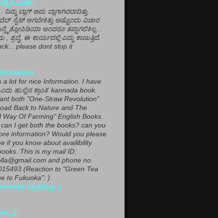
ಸ್ಸಿನ ಮಾತು .
ಾ... ನಿಮ್ಮ ಬ್ಲಾಗ್ ಅದು ಬ್ಲಾಗಾಗಿರಬಾದಿತ್ತು.
ವೆಬ್ ಸೈಟ್ ಆಗಬೇಕಿತ್ತು.ಅಷ್ಟೊಂದು ವಿಚಾರ
ಎನ್ಸೈಕ್ಲೋಪಿಡಿಯಾ ಅಂದರೂ ತಪ್ಪಾಗಲಿಕಿಲ್ಲ...
ಮ , ಶ್ರದ್ಧೆ, ಈ ಕಾರ್ಯದಲ್ಲಿ ಎದ್ದು ಕಾಣುತ್ತಿದೆ.
ck... please dont stop it
nformation.
.
a lot for nice Information. I have
ಂದು ಹುಲ್ಲಿನ ಕ್ರಾಂತಿ' kannada book.
want both "One-Straw Revolution"
oad Back to Nature and The
l Way Of Farming" English Books.
can I get both the books? can you
ore information? Would you please
e if you know about availibility
ooks. This is my mail ID:
lla@gmail.com and phone no.
15493 (Reaction to "Green Tea
 to Fukuoka": )
rswamy (ಕುಕೂಊ..)
ent..1