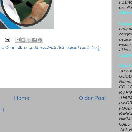
I visit
excelle
-Moha
Congra
I requ
congrat
dedica
wishes
me Court
,
ಚೀನಾ
,
ಭಾರತ
,
ಭಾರತೀಯ ಸೇನೆ
,
ರಾಹುಲ್‌ ಗಾಂಧಿ
,
ಸಿಂಘ್ವಿ
,
Akka a
-S.R.V
Very U
Very u
GOOD 
Nanna
COLL
P.V.P
Home
Older Post
.THUM
INNOB
KOOD
m)
PARIC
NIMMA
GALU
.NEEV