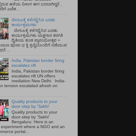
್ಲಿರುವ ಹಳೆಯ ವಿಳಾಸ ಈಗ ಬದಲಾಗಿದ್ದರೆ ,
ಿಗೆ ಎಣಿಕ...
ದೇಗುಲಕ್ಕೆ ಕಳೆಗಟ್ಟಿಸಿದ ಎರಡು
ಕಾರ್ಯಕ್ರಮಗಳು
ದೇಗುಲಕ್ಕೆ ಕಳೆಗಟ್ಟಿಸಿದ ಎರಡು
ಕಾರ್ಯಕ್ರಮಗಳು ಯಕ್ಷಗಾನ ತರಗತಿ
ದ್ವಿತೀಯ ತಂಡ ಪ್ರಾರಂಭೋತ್ಸವ +
ಾಯಣ ಪೂಜಾ ಭ ಕ್ತಿ ಶ್ರದ್ಧೆಯೊಂದಿಗೆ ನಡೆಯುವ
ನೆ ...
India, Pakistan border firing
escalates rift
India, Pakistan border firing
escalates rift UN offers
mediation New Delhi: India-
an tension escalated afresh on
.
Quality products to your
door-step by 'Sakhi'
Quality products to your
door-step by 'Sakhi'
Bengaluru: Here is an
 experiment where a NGO and an
merce portal...