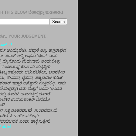
 THIS BLOG/ ಬೇಕಾದ್ದನ್ನು ಹುಡುಕಾಡಿ.!
ತೀರ್ಪು.. YOUR JUDGEMENT..
ಕ್' ..!
್ಪು ಅಂದ್ಕೊಬೇಡಿ, ಚಪ್ಪಾಳೆ ಅನ್ನಿ, ಹಸ್ತಲಾಘವ
'ಗೋ-ಪರಾಕ್' ಅನ್ನಿ ಅಥವಾ 'ಭೇಷ್' ಎಂಬ
್ಲಿ ಬೆನ್ನಿಗೊಂದು ಮೆದುಬಾರು ಅಂದುಕೊಳ್ಳಿ.
ನಂಬಲಸಾಧ್ಯ ಕೆಲಸ ಮಾಡುತ್ತಿದ್ದೀರಿ.
ಳಗೊಬ್ಬ ಇಷ್ಟೊಂದು ಚಟುವಟಿಕೆಯ, ಚಲನಶೀಲ,
, ಜೀವಪರ, ರೈತಪರ, ಸಹೃದಯೀ ಶ್ರಮಿಕ
್ ಇದ್ದಾರೆ ಅನ್ನೋದೇ ಗೊತ್ತಿರಲಿಲ್ಲ. ನಾನು
ಣಿಯಲ್ಲಿದ್ದಾಗ ದಿನಾ ಮೆಲ್ಲಗೆ ಬಂದು 'ಇಂದಿನ
ನ್ನು ತೋರಿಸಿ ಹೋಗುತ್ತಿದ್ದ ದೊಗಲೆ
ೊಳಗಿನ ಉದಯಶಂಕರ್ ಬೇರೆಯೇ
ದೆ?
ಲಾಗ್ ನಿತ್ಯ ನೂತನವಾಗಿದೆ, ಸುಂದರವಾಗಿದೆ,
ಾಗಿದೆ. ಹೀಗೆಯೇ ಸುದೀರ್ಘ
ಿಯಾಗಿರಲಿ ಎಂದು ಹಾರೈಸುತ್ತೇನೆ.
 ಹೆಗಡೆ