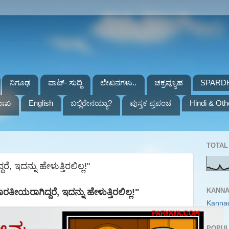
ನಿಗೂಢ
ವಾಟ್- ಸುದ್ದಿ
ಲೇಖನಗಳು..
ಚಕ್ರವ್ಯೂಹ
SPARD
ುಃಖ
English
ಬಲ್ಲಿರೇನಯ್ಯಾ?
ಪುಸ್ತಕ ಪ್ರಪಂಚ
Hindi & Oth
TOTAL 
 ಇದನ್ನು ಹೇಳುತ್ತಿರಲಿಲ್ಲ!"
KANNA
ರತೀಯರಾಗಿದ್ದರೆ
,
ಇದನ್ನು ಹೇಳುತ್ತಿರಲಿಲ್ಲ!"
Kanna
POPUL