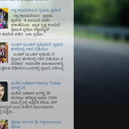
ಸಪ್ತ ಕಲಾವಿದೆಯರ ʼಪ್ರಥಮ ಪ್ರವೇಶʼ
ಸಪ್ತ ಕಲಾವಿದೆಯರ ʼ ಪ್ರಥಮ
ಪ್ರವೇಶ ʼ ಕ ಲಾಂಜಲಿ ಆರ್ಟ್
ಅಕಾಡೆಮಿಯ‌ ಖ್ಯಾತ ನೃತ್ಯ ಕಲಾವಿದೆ
ಶ್ರೀಮತಿ ಪ್ರತಿಭಾ ಸತ್ಯವಣ್ಣನ್
ತರಬೇತಿ ಪಡೆದ ಏಳು ಪ್ರತಿಭಾ...
ಜಂತರ್ ಮಂತರ್ ಪ್ರತಿಭಟನೆ: ಪ್ರಧಾನಿ
ಹೆಸರಿನಲ್ಲಿ ನಕಲಿ ವಿಡಿಯೋ
ಜಂತರ್ ಮಂತರ್ ಪ್ರತಿಭಟ ನೆ:
ಪ್ರಧಾನಿ ಹೆಸರಿನಲ್ಲಿ ನಕಲಿ ವಿಡಿಯೋ ನ
ವದೆಹಲಿ: ಸಾಮಾಜಿಕ ಜಾಲತಾಣಗಳಲ್ಲಿ
ತ್ತಿರುವ ವಿಡಿಯೋ ಒಂದರಲ್ಲಿ ಪ್ರಧಾನಿ ನರೇಂದ್ರ
.
ಇಂದಿನ ಇತಿಹಾಸ History Today
ಆಗಸ್ಟ್ 26
ಇಂದಿನ ಇತಿಹಾಸ ಆಗಸ್ಟ್ 26
ಪೆಂಟ್ಯಾಲ ಹರಿಕೃಷ್ಣ ಅವರು 15ನೇ
ವಯಸ್ಸಿನಲ್ಲಿ ಅತ್ಯಂತ ಕಿರಿಯ ಚೆಸ್
ಡ್ ಮಾಸ್ಟರ್ ಎಂಬ ಕೀರ್ತಿಗೆ ಭಾಜನರಾದರು.
ಿ ವಿಶ್ವನಾ...
ವೈಶಾಖ ಮಾಸದ ಶ್ರೀ ಸತ್ಯನಾರಾಯಣ
ಪೂಜಾ