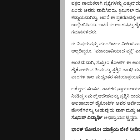
ಪಕ್ಷದ ನಾಯಕರಾಗಿ ಪ್ರಶ್ನೆಗಳನ್ನು ಎತ್ತುವುದ
ಎಂದು ಅವರು ವಾದಿಸಿದರು. ಕ್ರಿಮಿನಲ
ಕಡ್ಡಾಯವಾಗಿತ್ತು
,
ಆದರೆ ಈ ಪ್ರಕರಣದಲ್ಲಿ ಅದ
ಉಲ್ಲೇಖಿಸಿದರು. ಆದರೆ ಈ ಅಂಶವನ್ನು ಹೈಕೋ
ಗಮನಸೆಳೆದರು.
ಈ ವಿಷಯವನ್ನು ಮುಂದಿಡಲು ವಿಳಂಬವಾಯಿತು
ಅಲ್ಲದಿದ್ದರೂ
, "
ಮಾನಹಾನಿಯಾದ ವ್ಯಕ್ತಿ" 
ಅಂತಿಮವಾಗಿ
,
ಸುಪ್ರೀಂ ಕೋರ್ಟ್ ಈ ಅಂಶ
ಹೈಕೋರ್ಟ್‌ನ ತೀರ್ಪನ್ನು ಪ್ರಶ್ನಿಸಿ ಗಾ
ವಾರಗಳ ಕಾಲ ಮಧ್ಯಂತರ ತಡೆಯಾಜ್ಞೆಯನ್
ಲಕ್ನೋದ ಸಂಸದ- ಶಾಸಕರ ನ್ಯಾಯಾಲಯದಲ್ಲ
ನೀಡಿದ್ದ ಸಮನ್ಸ್ ಆದೇಶವನ್ನು ಪ್ರಶ್ನಿಸಿ
ರಾಹು
ಅಲಹಾಬಾದ್ ಹೈಕೋರ್ಟ್
ಅವರ
ಅರ್ಜಿಯ
ಹೇಳಿಕೆಗಳನ್ನು ನೀಡುವುದು ವಾಕ್ ಮತ್ತು ಅಭಿವ
ಸುಭಾಷ್ ವಿದ್ಯಾರ್ಥಿ
ಅಭಿಪ್ರಾಯಪಟ್ಟಿದ್ದರು.
ಭಾರತ್ ಜೋಡೋ ಯಾತ್ರೆಯ ವೇಳೆ ನೀಡಿದ