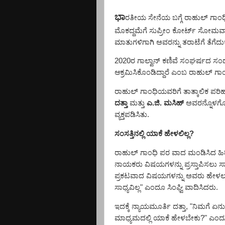
ಭಾ
ರತೀಯ ಸೇನೆಯ ಬಗ್ಗೆ ರಾಹುಲ್ ಗಾಂ
ಮೊಕದ್ದಮೆಗೆ ಸುಪ್ರೀಂ ಕೋರ್ಟ್ ಸೋಮವಾ
ಮಾತುಗಳಿಗಾಗಿ ಅವರನ್ನು ತರಾಟೆಗೆ ತೆಗೆದ
2020
ರ ಗಾಲ್ವಾನ್ ಕಣಿವೆ ಸಂಘರ್ಷದ ಸಂ
ಆಕ್ರಮಿಸಿಕೊಂಡಿದ್ದಾರೆ ಎಂಬ ರಾಹುಲ್ ಗ
ರಾಹುಲ್ ಗಾಂಧಿಯವರಿಗೆ ತಾತ್ಕಾಲಿಕ
ಪರಿಹ
ದತ್ತಾ
ಮತ್ತು
ಎ.ಜಿ. ಮಸಿಹ್
ಅವರನ್ನೊಳಗೊ
ವ್ಯಕ್ತಪಡಿಸಿತು.
ಸಂಸತ್ತಿನಲ್ಲಿ ಯಾಕೆ ಹೇಳಲಿಲ್ಲ
?
ರಾಹುಲ್ ಗಾಂಧಿ ಪರ ವಾದ ಮಂಡಿಸಿದ ಹಿರ
ನಾಯಕರು ವಿಷಯಗಳನ್ನು ಪ್ರಸ್ತಾಪಿಸಲು ಸಾಧ್
ಪ್ರಕಟವಾದ ವಿಷಯಗಳನ್ನು ಅವರು ಹೇಳಲು 
ಸಾಧ್ಯವಿಲ್ಲ" ಎಂದೂ ಸಿಂಘ್ವಿ ವಾದಿಸಿದರು.
ಇದಕ್ಕೆ ನ್ಯಾಯಮೂರ್ತಿ ದತ್ತಾ
, "
ನಿಮಗೆ ಏನು
ಮಾಧ್ಯಮದಲ್ಲಿ ಯಾಕೆ ಹೇಳಬೇಕು
?"
ಎಂದು 