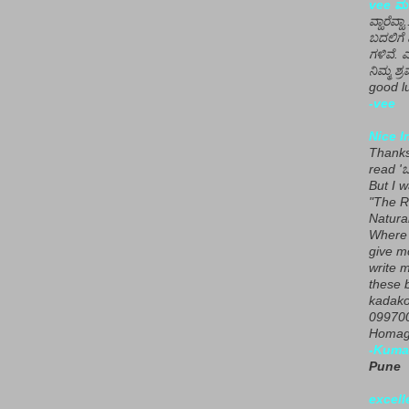
vee ಮನ
ವ್ಹಾರೆವ್ಹ
ಬದಲಿಗೆ 
ಗಳಿವೆ. 
ನಿಮ್ಮ ಶ್ರ
good lu
-vee
Nice I
Thanks 
read 'ಒ
But I 
"The R
Natura
Where 
give m
write m
these b
kadako
099700
Homage
-Kuma
Pune
excell