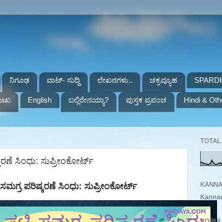
ನಿಗೂಢ
ವಾಟ್- ಸುದ್ದಿ
ಲೇಖನಗಳು..
ಚಕ್ರವ್ಯೂಹ
SPARD
ುಃಖ
English
ಬಲ್ಲಿರೇನಯ್ಯಾ?
ಪುಸ್ತಕ ಪ್ರಪಂಚ
Hindi & Oth
TOTAL 
ಣೆ ಸಿಂಧು: ಸುಪ್ರೀಂಕೋರ್ಟ್‌
KANNA
ಮಗ್ರ ಪರಿಷ್ಕರಣೆ ಸಿಂಧು
:
ಸುಪ್ರೀಂ
ಕೋರ್ಟ್‌
Kanna
POPUL