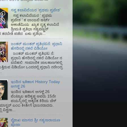
ಸಪ್ತ ಕಲಾವಿದೆಯರ ʼಪ್ರಥಮ ಪ್ರವೇಶʼ
ಸಪ್ತ ಕಲಾವಿದೆಯರ ʼ ಪ್ರಥಮ
ಪ್ರವೇಶ ʼ ಕ ಲಾಂಜಲಿ ಆರ್ಟ್
ಅಕಾಡೆಮಿಯ‌ ಖ್ಯಾತ ನೃತ್ಯ ಕಲಾವಿದೆ
ಶ್ರೀಮತಿ ಪ್ರತಿಭಾ ಸತ್ಯವಣ್ಣನ್
ತರಬೇತಿ ಪಡೆದ ಏಳು ಪ್ರತಿಭಾ...
ಜಂತರ್ ಮಂತರ್ ಪ್ರತಿಭಟನೆ: ಪ್ರಧಾನಿ
ಹೆಸರಿನಲ್ಲಿ ನಕಲಿ ವಿಡಿಯೋ
ಜಂತರ್ ಮಂತರ್ ಪ್ರತಿಭಟ ನೆ:
ಪ್ರಧಾನಿ ಹೆಸರಿನಲ್ಲಿ ನಕಲಿ ವಿಡಿಯೋ ನ
ವದೆಹಲಿ: ಸಾಮಾಜಿಕ ಜಾಲತಾಣಗಳಲ್ಲಿ
ತ್ತಿರುವ ವಿಡಿಯೋ ಒಂದರಲ್ಲಿ ಪ್ರಧಾನಿ ನರೇಂದ್ರ
.
ಇಂದಿನ ಇತಿಹಾಸ History Today
ಆಗಸ್ಟ್ 26
ಇಂದಿನ ಇತಿಹಾಸ ಆಗಸ್ಟ್ 26
ಪೆಂಟ್ಯಾಲ ಹರಿಕೃಷ್ಣ ಅವರು 15ನೇ
ವಯಸ್ಸಿನಲ್ಲಿ ಅತ್ಯಂತ ಕಿರಿಯ ಚೆಸ್
ಡ್ ಮಾಸ್ಟರ್ ಎಂಬ ಕೀರ್ತಿಗೆ ಭಾಜನರಾದರು.
ಿ ವಿಶ್ವನಾ...
ವೈಶಾಖ ಮಾಸದ ಶ್ರೀ ಸತ್ಯನಾರಾಯಣ
ಪೂಜಾ