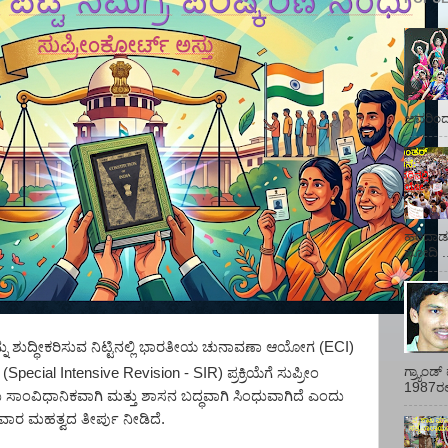
ಅವರಿಂದ 
ಹರಿದಾಡು
ಮೋದಿ ..
 ಶುದ್ಧೀಕರಿಸುವ ನಿಟ್ಟಿನಲ್ಲಿ ಭಾರತೀಯ ಚುನಾವಣಾ ಆಯೋಗ (
ECI)
ಗ್ರ್ಯಾಂ
' (Special Intensive Revision - SIR)
ಪ್ರಕ್ರಿಯೆಗೆ ಸುಪ್ರೀಂ
1987ರಲ್ಲ
ಯು ಸಾಂವಿಧಾನಿಕವಾಗಿ ಮತ್ತು
ಶಾಸನ ಬದ್ಧ
ವಾಗಿ ಸಿಂಧುವಾಗಿದೆ ಎಂದು
ಧವಾರ
ಮಹತ್ವದ ತೀರ್ಪು ನೀಡಿದೆ.