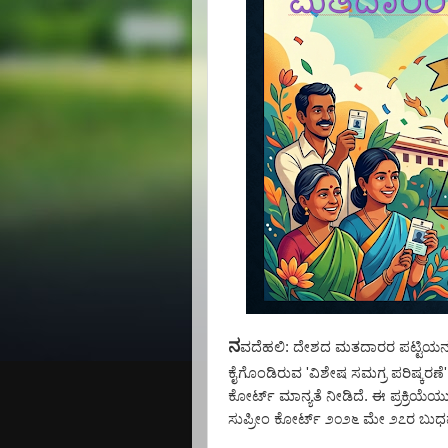
ನ
ವದೆಹಲಿ:
ದೇಶದ ಮತದಾರರ ಪಟ್ಟಿಯನ್ನು
ಕೈಗೊಂಡಿರುವ
'
ವಿಶೇಷ
ಸಮಗ್ರ
ಪರಿಷ್ಕರಣೆ
ಕೋರ್ಟ್
ಮಾನ್ಯತೆ
ನೀಡಿದೆ. ಈ ಪ್ರಕ್ರಿಯೆ
ಸುಪ್ರೀಂ ಕೋರ್ಟ್
೨೦೨೬ ಮೇ ೨೭ರ ಬು