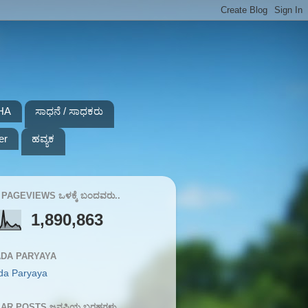
HA
ಸಾಧನೆ / ಸಾಧಕರು
er
ಹವ್ಯಕ
PAGEVIEWS ಒಳಕ್ಕೆ ಬಂದವರು..
1,890,863
DA PARYAYA
da Paryaya
AR POSTS ಜನಪ್ರಿಯ ಬರಹಗಳು