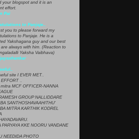
ed your blogspot and it is an
nt effort.
n Pai
tulations to Panjaje..
est you to please forward my
ulations to Panjaje. He is a
ted Yakshagana guy and our best
 are always with him. (Reaction to
ngaladalli Yaksha Vaibhava)
ijayashankar
seful..
seful site I EVER MET..
EFFORT ..
 mitra MCF OFFICER-NANNA
EAGUE
ARAMESH GROUP NALLIDDARE
BA SANTHOSHAVAAHITHU'
BA MITRA KARTHIK KODREL
A
HAYADAVARU.
 PARYAYA KKE NOORU VANDANE
U NEEDIDA PHOTO