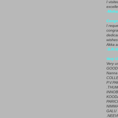
I visit
excelle
-Moha
Congra
I requ
congrat
dedica
wishes
Akka a
-S.R.V
Very U
Very u
GOOD 
Nanna
COLL
P.V.P
.THUM
INNOB
KOOD
PARIC
NIMMA
GALU
.NEEV