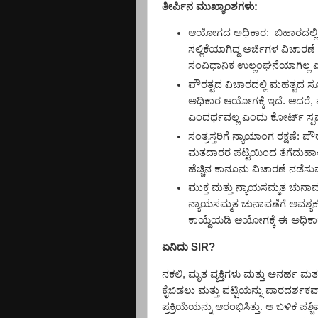
ತೀರ್ಪಿನ ಮುಖ್ಯಾಂಶಗಳು:
ಆಯೋಗದ ಅಧಿಕಾರ
:
ಬಿಹಾರದಲ್ಲ
ಸಲ್ಲಿಕೆಯಾಗಿದ್ದ ಅರ್ಜಿಗಳ ವಿಚಾರಣ
ಸಂವಿಧಾನಿಕ ಉಲ್ಲಂಘನೆಯಾಗಿಲ್ಲ ಎಂ
ಪೌರತ್ವದ ವಿಚಾರದಲ್ಲಿ ಮಹತ್ವದ ಸ
ಅಧಿಕಾರ ಆಯೋಗಕ್ಕೆ ಇದೆ. ಆದರೆ
,
ಎಂದರ್ಥವಲ್ಲ ಎಂದು ಕೋರ್ಟ್ ಸ್ಪಷ್
ಸಂತ್ರಸ್ತರಿಗೆ ನ್ಯಾಯಾಂಗ ರಕ್ಷಣೆ:
ಪೌರ
ಮತದಾರರ ಪಟ್ಟಿಯಿಂದ ತೆಗೆದುಹಾಕ
ಹೆಚ್ಚಿನ ಕಾನೂನು ವಿಚಾರಣೆ ನಡೆಸು
ಮುಕ್ತ ಮತ್ತು ನ್ಯಾಯಸಮ್ಮತ ಚುನಾವ
ನ್ಯಾಯಸಮ್ಮತ ಚುನಾವಣೆಗೆ ಅವಶ್ಯ
ಕಾಯ್ದೆಯಡಿ ಆಯೋಗಕ್ಕೆ ಈ ಅಧಿಕಾರ
ಏನಿದು
SIR?
ನಕಲಿ
,
ಮೃತ ವ್ಯಕ್ತಿಗಳು ಮತ್ತು ಅನರ್ಹ 
ಕೈಬಿಡಲು ಮತ್ತು ಪಟ್ಟಿಯನ್ನು ಪಾರದರ್ಶಕ
ಪ್ರಕ್ರಿಯೆಯನ್ನು ಆರಂಭಿಸಿತ್ತು.
ಆ ಬಳಿಕ ಪಶ್ಚ