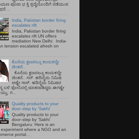
ಾಯಣ ಪೂಜಾ ಭ ಕ್ತಿ ಶ್ರದ್ಧೆಯೊಂದಿಗೆ ನಡೆಯುವ
ನೆ ...
India, Pakistan border firing
escalates rift
India, Pakistan border firing
escalates rift UN offers
mediation New Delhi: India-
an tension escalated afresh on
.
ಕೊನೆಯ ಕ್ಷಣದಲ್ಲೂ ಕಾಯಕದ್ದೇ
ಚಿಂತನೆ..
ಕೊನೆಯ ಕ್ಷಣದಲ್ಲೂ ಕಾಯಕದ್ದೇ
ಚಿಂತನೆ.. ಸರ್.‌ ಹದಿನೈದು ನಿಮಿಷ
ಅಷ್ಟೇ ಸಾರ್.‌ ಹದಿನೈದು ನಿಮಿಷದ
ನ್ನ ಬಳಿ ಫೋನಿನಲ್ಲಿ ಮಾತನಾಡಿದ್ದರು.ಈಗಷ್ಟೇ
ತು. ಗ...
Quality products to your
door-step by 'Sakhi'
Quality products to your
door-step by 'Sakhi'
Bengaluru: Here is an
 experiment where a NGO and an
merce portal...