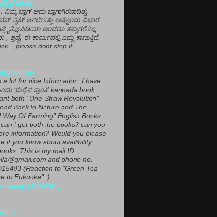
ಸ್ಸಿನ ಮಾತು .
ಾ... ನಿಮ್ಮ ಬ್ಲಾಗ್ ಅದು ಬ್ಲಾಗಾಗಿರಬಾದಿತ್ತು.
ವೆಬ್ ಸೈಟ್ ಆಗಬೇಕಿತ್ತು.ಅಷ್ಟೊಂದು ವಿಚಾರ
ಎನ್ಸೈಕ್ಲೋಪಿಡಿಯಾ ಅಂದರೂ ತಪ್ಪಾಗಲಿಕಿಲ್ಲ...
ಮ , ಶ್ರದ್ಧೆ, ಈ ಕಾರ್ಯದಲ್ಲಿ ಎದ್ದು ಕಾಣುತ್ತಿದೆ.
ck... please dont stop it
nformation.
.
a lot for nice Information. I have
ಂದು ಹುಲ್ಲಿನ ಕ್ರಾಂತಿ' kannada book.
want both "One-Straw Revolution"
oad Back to Nature and The
l Way Of Farming" English Books.
can I get both the books? can you
ore information? Would you please
e if you know about availibility
ooks. This is my mail ID:
lla@gmail.com and phone no.
15493 (Reaction to "Green Tea
 to Fukuoka": )
rswamy (ಕುಕೂಊ..)
ent..1