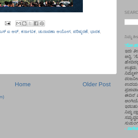
SEARCH
ಎಸ್‌ ಐ ಆರ್‌
,
ಕರ್ನಾಟಕ
,
ಚುನಾವಣಾ ಆಯೋಗ
,
ಪರಿಷ್ಕರಣೆ
,
ಭಾರತ
,
ನಿಮ್ಮ 
'ಗೋ-ಪರಾ
ಇದು ತೀರ
ಅನ್ನಿ, 
ಹೆಸರಿನಲ
ಉತ್ತಮ, 
ನಿಮ್ಮೊ
ರಂಜನೀಯ
Home
Older Post
ಉದಯಶಂಕರ
ಪ್ರಜಾವಾ
ಈದಿನ' ವ
m)
ಅಂಗಿಯ
ಇರಬಹು
ನಿಮ್ಮ ಬ್
ಸಮೃದ್ಧವ
ಸುಮಂಗಲ
- ನಾಗೇಶ