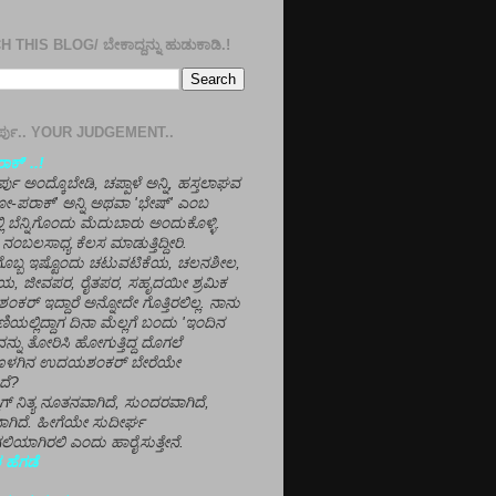
 THIS BLOG/ ಬೇಕಾದ್ದನ್ನು ಹುಡುಕಾಡಿ.!
ತೀರ್ಪು.. YOUR JUDGEMENT..
ಕ್' ..!
್ಪು ಅಂದ್ಕೊಬೇಡಿ, ಚಪ್ಪಾಳೆ ಅನ್ನಿ, ಹಸ್ತಲಾಘವ
'ಗೋ-ಪರಾಕ್' ಅನ್ನಿ ಅಥವಾ 'ಭೇಷ್' ಎಂಬ
್ಲಿ ಬೆನ್ನಿಗೊಂದು ಮೆದುಬಾರು ಅಂದುಕೊಳ್ಳಿ.
ನಂಬಲಸಾಧ್ಯ ಕೆಲಸ ಮಾಡುತ್ತಿದ್ದೀರಿ.
ಳಗೊಬ್ಬ ಇಷ್ಟೊಂದು ಚಟುವಟಿಕೆಯ, ಚಲನಶೀಲ,
, ಜೀವಪರ, ರೈತಪರ, ಸಹೃದಯೀ ಶ್ರಮಿಕ
್ ಇದ್ದಾರೆ ಅನ್ನೋದೇ ಗೊತ್ತಿರಲಿಲ್ಲ. ನಾನು
ಣಿಯಲ್ಲಿದ್ದಾಗ ದಿನಾ ಮೆಲ್ಲಗೆ ಬಂದು 'ಇಂದಿನ
ನ್ನು ತೋರಿಸಿ ಹೋಗುತ್ತಿದ್ದ ದೊಗಲೆ
ೊಳಗಿನ ಉದಯಶಂಕರ್ ಬೇರೆಯೇ
ದೆ?
ಲಾಗ್ ನಿತ್ಯ ನೂತನವಾಗಿದೆ, ಸುಂದರವಾಗಿದೆ,
ಾಗಿದೆ. ಹೀಗೆಯೇ ಸುದೀರ್ಘ
ಿಯಾಗಿರಲಿ ಎಂದು ಹಾರೈಸುತ್ತೇನೆ.
 ಹೆಗಡೆ