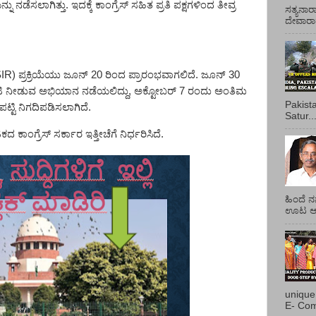
ಡೆಸಲಾಗಿತ್ತು. ಇದಕ್ಕೆ ಕಾಂಗ್ರೆಸ್‌ ಸಹಿತ ಪ್ರತಿ ಪಕ್ಷಗಳಿಂದ ತೀವ್ರ
ಸತ್ಯನಾರ
ದೇವಾರಾಧ
SIR)
ಪ್ರಕ್ರಿಯೆಯು ಜೂನ್
20
ರಿಂದ ಪ್ರಾರಂಭವಾಗಲಿದೆ. ಜೂನ್
30
ಟಿ ನೀಡುವ ಅಭಿಯಾನ ನಡೆಯಲಿದ್ದು
,
ಅಕ್ಟೋಬರ್
7
ರಂದು ಅಂತಿಮ
Pakist
್ಟಿ ನಿಗದಿಪಡಿಸಲಾಗಿದೆ.
Satur..
 ಕಾಂಗ್ರೆಸ್‌ ಸರ್ಕಾರ ಇತ್ತೀಚೆಗೆ ನಿರ್ಧರಿಸಿದೆ.
ಹಿಂದೆ ನ
ಊಟ ಆಯ್
unique
E- Com