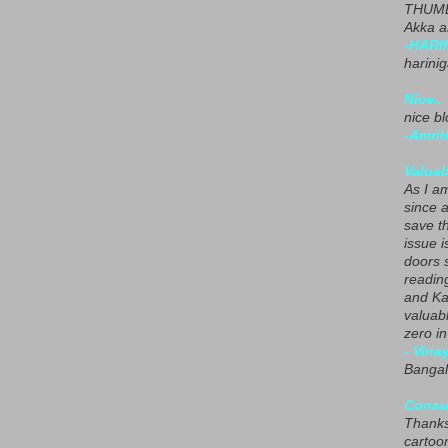
THUMB
Akka a
-HARI
harini
Nice..
nice blo
-Amrit
Valuab
As I am
since 
save t
issue i
doors 
readin
and Ka
valuab
zero i
- Vina
Bangal
Consu
Thanks
cartoo