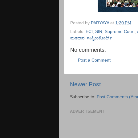
Posted by
PARYAYA
at
1:20 PM
Labels:
ECI
,
SIR
,
Supreme Court
,
ಮತದಾರ
,
ಸುಪ್ರೀಂಕೋರ್ಟ್‌
No comments:
Post a Comment
Newer Post
Subscribe to:
Post Comments (Ato
ADVERTISEMENT