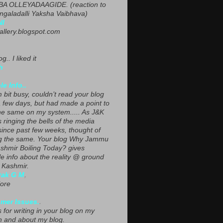
A OLLEYADAAGIDE. (reaction to
ngaladalli Yaksha Vaibhava)
NI
gallery.blogspot.com
g.. I liked it
h
le Info..
 bit busy, couldn’t read your blog
a few days, but had made a point to
he same on my system..... As J&K
s ringing the bells of the media
since past few weeks, thought of
g the same. Your blog Why Jammu
shmir Boiling Today? gives
le info about the reality @ ground
n Kashmir.
yak G M
,
ore
mer Issues.
.
 for writing in your blog on my
n and about my blog.