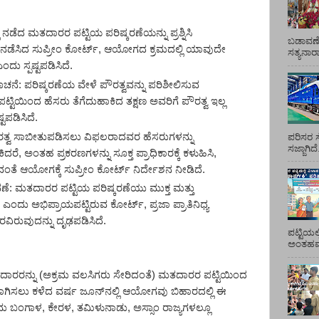
ಿ ನಡೆದ ಮತದಾರರ ಪಟ್ಟಿಯ ಪರಿಷ್ಕರಣೆಯನ್ನು ಪ್ರಶ್ನಿಸಿ
ಬಡಾವಣೆ
ೆ ನಡೆಸಿದ ಸುಪ್ರೀಂ ಕೋರ್ಟ್
,
ಆಯೋಗದ ಕ್ರಮದಲ್ಲಿ ಯಾವುದೇ
ಸತ್ಯನಾ
ದು ಸ್ಪಷ್ಟಪಡಿಸಿದೆ.
ೂಚನೆ:
ಪರಿಷ್ಕರಣೆಯ ವೇಳೆ ಪೌರತ್ವವನ್ನು ಪರಿಶೀಲಿಸುವ
ಪಟ್ಟಿಯಿಂದ ಹೆಸರು ತೆಗೆದುಹಾಕಿದ ತಕ್ಷಣ ಅವರಿಗೆ ಪೌರತ್ವ ಇಲ್ಲ
ಟಪಡಿಸಿದೆ.
ತ್ವ ಸಾಬೀತುಪಡಿಸಲು ವಿಫಲರಾದವರ ಹೆಸರುಗಳನ್ನು
ಪರಿಸರ ಸ
ಸಜ್ಜಾಗಿದ
ಿದರೆ
,
ಅಂತಹ ಪ್ರಕರಣಗಳನ್ನು ಸೂಕ್ತ ಪ್ರಾಧಿಕಾರಕ್ಕೆ ಕಳುಹಿಸಿ
,
ವಂತೆ ಆಯೋಗಕ್ಕೆ ಸುಪ್ರೀಂ ಕೋರ್ಟ್ ನಿರ್ದೇಶನ ನೀಡಿದೆ.
ಣೆ:
ಮತದಾರರ ಪಟ್ಟಿಯ ಪರಿಷ್ಕರಣೆಯು ಮುಕ್ತ ಮತ್ತು
ಕ ಎಂದು ಅಭಿಪ್ರಾಯಪಟ್ಟಿರುವ ಕೋರ್ಟ್
,
ಪ್ರಜಾ
ಪ್ರಾತಿನಿಧ್ಯ
ವಿರುವುದನ್ನು ದೃಢಪಡಿಸಿದೆ.
ಪಟ್ಟಿಯಲ
ಅಂತಹವರ
ಮತದಾರರನ್ನು (ಅಕ್ರಮ ವಲಸಿಗರು ಸೇರಿದಂತೆ) ಮತದಾರರ ಪಟ್ಟಿಯಿಂದ
ವಾಗಿಸಲು ಕಳೆದ ವರ್ಷ ಜೂನ್‌ನಲ್ಲಿ ಆಯೋಗವು ಬಿಹಾರದಲ್ಲಿ ಈ
ಿಮ ಬಂಗಾಳ, ಕೇರಳ, ತಮಿಳುನಾಡು, ಅಸ್ಸಾಂ ರಾಜ್ಯಗಳಲ್ಲೂ