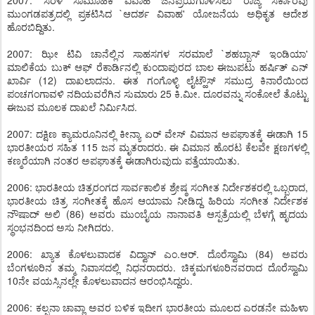
2007: ಸರಳ ಸಾಮೂಹಿಕ ವಿವಾಹ ಜನಪ್ರಿಯಗೊಳಿಸಲು ರಾಜ್ಯ ಸರ್ಕಾರವು
ಮುಂಗಡಪತ್ರದಲ್ಲಿ ಪ್ರಕಟಿಸಿದ `ಆದರ್ಶ ವಿವಾಹ' ಯೋಜನೆಯ ಅಧಿಕೃತ ಆದೇಶ
ಹೊರಬಿದ್ದಿತು.
2007: ಝೀ ಟಿವಿ ಚಾನೆಲ್ಲಿನ ಸಾಹಸಗಳ ಸರಮಾಲೆ `ಶಹಬ್ಬಾಸ್ ಇಂಡಿಯಾ'
ಮಾಲಿಕೆಯ ಬುಕ್ ಆಫ್ ರೆಕಾರ್ಡಿನಲ್ಲಿ ಕುಂದಾಪುರದ ಬಾಲ ಈಜುಪಟು ಹರ್ಷಿತ್ ಎನ್
ಖಾರ್ವಿ (12) ದಾಖಲಾದನು. ಈತ ಗಂಗೊಳ್ಳಿ ಲೈಟ್ಹೌಸ್ ಸಮುದ್ರ ಕಿನಾರೆಯಿಂದ
ಪಂಚಗಂಗಾವಳಿ ನದಿಯವರೆಗಿನ ಸುಮಾರು 25 ಕಿ.ಮೀ. ದೂರವನ್ನು ಸಂಕೋಲೆ ತೊಟ್ಟು
ಈಜುವ ಮೂಲಕ ದಾಖಲೆ ನಿರ್ಮಿಸಿದ.
2007: ದಕ್ಷಿಣ ಕ್ಯಾಮರೂನಿನಲ್ಲಿ ಕೀನ್ಯಾ ಏರ್ ವೇಸ್ ವಿಮಾನ ಅಪಘಾತಕ್ಕೆ ಈಡಾಗಿ 15
ಭಾರತೀಯರ ಸಹಿತ 115 ಜನ ಮೃತರಾದರು. ಈ ವಿಮಾನ ಹೊರಟ ಕೆಲವೇ ಕ್ಷಣಗಳಲ್ಲಿ
ಕಣ್ಮರೆಯಾಗಿ ನಂತರ ಅಪಘಾತಕ್ಕೆ ಈಡಾಗಿರುವುದು ಪತ್ತೆಯಾಯಿತು.
2006: ಭಾರತೀಯ ಚಿತ್ರರಂಗದ ಸಾರ್ವಕಾಲಿಕ ಶ್ರೇಷ್ಠ ಸಂಗೀತ ನಿರ್ದೇಶಕರಲ್ಲಿ ಒಬ್ಬರಾದ,
ಭಾರತೀಯ ಚಿತ್ರ ಸಂಗೀತಕ್ಕೆ ಹೊಸ ಆಯಾಮ ನೀಡಿದ್ದ ಹಿರಿಯ ಸಂಗೀತ ನಿರ್ದೇಶಕ
ನೌಷಾದ್ ಅಲಿ (86) ಅವರು ಮುಂಬೈಯ ನಾನಾವತಿ ಆಸ್ಪತ್ರೆಯಲ್ಲಿ ಬೆಳಗ್ಗೆ ಹೃದಯ
ಸ್ಥಂಭನದಿಂದ ಅಸು ನೀಗಿದರು.
2006: ಖ್ಯಾತ ಕೊಳಲುವಾದಕ ವಿದ್ವಾನ್ ಎಂ.ಆರ್. ದೊರೆಸ್ವಾಮಿ (84) ಅವರು
ಬೆಂಗಳೂರಿನ ತಮ್ಮ ನಿವಾಸದಲ್ಲಿ ನಿಧನರಾದರು. ಚಿಕ್ಕಮಗಳೂರಿನವರಾದ ದೊರೆಸ್ವಾಮಿ
10ನೇ ವಯಸ್ಸಿನಲ್ಲೇ ಕೊಳಲುವಾದನ ಆರಂಭಿಸಿದ್ದರು.
2006: ಕಲ್ಪನಾ ಚಾವ್ಲಾ ಅವರ ಬಳಿಕ ಇದೀಗ ಭಾರತೀಯ ಮೂಲದ ಎರಡನೇ ಮಹಿಳಾ