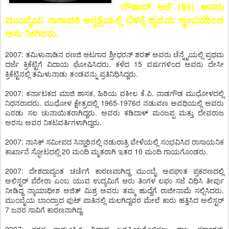
ನೌಷಾದ್ ಅಲಿ (86) ಅವರು
ಮುಂಬೈಯ ನಾನಾವತಿ ಆಸ್ಪತ್ರೆಯಲ್ಲಿ ಬೆಳಗ್ಗೆ ಹೃದಯ ಸ್ಥಂಭನದಿಂದ
ಅಸು ನೀಗಿದರು.
2007: ತಮಿಳುನಾಡಿನ ರಣಜಿ ಆಟಗಾರ ಶ್ರೀಧರನ್ ಶರತ್ ಅವರು ಚೆನ್ನೈಯಲ್ಲಿ ಪ್ರಥಮ
ದರ್ಜೆ ಕ್ರಿಕೆಟ್ಟಿಗೆ ವಿದಾಯ ಘೋಷಿಸಿದರು. ಕಳೆದ 15 ವರ್ಷಗಳಿಂದ ಅವರು ದೇಸೀ
ಕ್ರಿಕೆಟ್ಟಿನಲ್ಲಿ ತಮಿಳುನಾಡು ತಂಡವನ್ನು ಪ್ರತಿನಿಧಿಸಿದ್ದರು.
2007: ಕರ್ನಾಟಕದ ಮಾಜಿ ಶಾಸಕ, ಹಿರಿಯ ವಕೀಲ ಕೆ.ಪಿ. ನಾಡಗೌಡ ಮುಧೋಳದಲ್ಲಿ
ನಿಧನರಾದರು. ಮುಧೋಳ ಕ್ಷೇತ್ರದಲ್ಲಿ 1965-1976ರ ನಡುವಣ ಅವಧಿಯಲ್ಲಿ ಅವರು
ಎರಡು ಸಲ ಚುನಾಯಿತರಾಗಿದ್ದರು. ಅವರು ಕಡಿದಾಳ್ ಮಂಜಪ್ಪ ಮತ್ತು ದೇವರಾಜ
ಅರಸು ಅವರ ನಿಕಟವರ್ತಿಗಳಾಗಿದ್ದರು.
2007: ನಾಸಿಕ್ ಸಮೀಪದ ಸಿನ್ಹಾರಿನಲ್ಲಿ ನಡುರಾತ್ರಿ ವೇಳೆಯಲ್ಲಿ ಸಂಭವಿಸಿದ ರಾಸಾಯನಿಕ
ಕಾರ್ಖಾನೆ ಸ್ಫೋಟದಲ್ಲಿ 20 ಮಂದಿ ಮೃತರಾಗಿ ಇತರ 10 ಮಂದಿ ಗಾಯಗೊಂಡರು.
2007: ದೇಶದಾದ್ಯಂತ ಚರ್ಚೆಗೆ ಕಾರಣವಾಗಿದ್ದ ಮುಂಬೈ ಅಪಘಾತ ಪ್ರಕರಣದಲ್ಲಿ
ಅಲಿಸ್ಟರ್ ಪೆರೇರಾ ಎಂಬ ಯುವ ಉದ್ಯಮಿಗೆ ಆರು ತಿಂಗಳ ಲಘು ಸಜೆ ವಿಧಿಸಿ ತೀರ್ಪು
ನೀಡಿದ್ದ ನ್ಯಾಯಾಧೀಶ ಅಜಿತ್ ಮಿಶ್ರ ಅವರು ತಮ್ಮ ಹುದ್ದೆಗೆ ರಾಜೀನಾಮೆ ಸಲ್ಲಿಸಿದರು.
ಮುಂಬೈಯ ಬಾಂದ್ರಾದ ಫುಟ್ ಪಾತಿನಲ್ಲಿ ಮಲಗಿದ್ದವರ ಮೇಲೆ ಕಾರು ಹತ್ತಿಸಿದ ಅಲಿಸ್ಟರ್
7 ಜನರ ಸಾವಿಗೆ ಕಾರಣನಾಗಿದ್ದ.