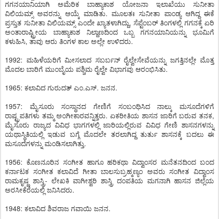
ಗಗನಯಾನಿಯಾಗಿ ಅಮೆರಿಕ ಬಾಹ್ಯಾಕಾಶ ಯೋಜನಾ ಇಲಾಖೆಯು ಸುನೀತಾ
ವಿಲಿಯಮ್ಸ್ ಅವರನ್ನು ಆಯ್ಕೆ ಮಾಡಿತು. ಮೂಲತಃ ಸುನೀತಾ ಪಾಂಡ್ಯ ಆಗಿದ್ದ ಈಕೆ
ಪ್ರಸ್ತುತ ಸುನೀತಾ ವಿಲಿಯಮ್ಸ್ ಎಂದೇ ಖ್ಯಾತಳಾಗಿದ್ದು, ಸೆಪ್ಟೆಂಬರ್ ತಿಂಗಳಲ್ಲಿ ಗಗನಕ್ಕೆ ಏರಿ
ಅಂತಾರಾಷ್ಟ್ರೀಯ ಬಾಹ್ಯಾಕಾಶ ನಿಲ್ದಾಣದಿಂದ ಒಬ್ಬ ಗಗನಯಾನಿಯನ್ನು ಭೂಮಿಗೆ
ಕಳುಹಿಸಿ, ತಾವು ಆರು ತಿಂಗಳ ಕಾಲ ಅಲ್ಲೇ ಉಳಿದರು.
1992: ಮಹಿಳೆಯರಿಗೆ ಮೀಸಲಾದ ಸಬರ್ಬನ್ ರೈಲ್ವೇಸೇವೆಯನ್ನು ಜಗತ್ತಿನಲ್ಲೇ ಮೊತ್ತ
ಮೊದಲ ಬಾರಿಗೆ ಮುಂಬೈಯ ಪಶ್ಚಿಮ ರೈಲ್ವೇ ವಿಭಾಗವು ಆರಂಭಿಸಿತು.
1965: ಕಲಾವಿದ ಗುರುದತ್ ಎಂ.ಎಸ್. ಜನನ.
1957: ಮೈಸೂರು ಸಂಸ್ಥಾನದ ಗೇಣಿಗೆ ಸಂಬಂಧಿಸಿದ ನಾಲ್ಕು ಮಸೂದೆಗಳಿಗೆ
ರಾಷ್ಟ್ರಪತಿಗಳು ತಮ್ಮ ಅಂಗೀಕಾರವನ್ನಿತ್ತರು. ಏಕರೀತಿಯ ಶಾಸನ ಜಾರಿಗೆ ಬರುವ ತನಕ,
ಮೈಸೂರು ರಾಜ್ಯದ ವಿವಿಧ ಭಾಗಗಳಲ್ಲಿ ಜಾರಿಯಲ್ಲಿರುವ ವಿವಿಧ ಗೇಣಿ ಶಾಸನಗಳನ್ನು
ಯಥಾಸ್ಥಿತಿಯಲ್ಲಿ ಇಡುವ ಬಗ್ಗೆ ಮೊದಲೇ ತರಲಾಗಿದ್ದ ತುರ್ತು ಶಾಸನಕ್ಕೆ ಬದಲು ಈ
ಮಸೂದೆಗಳನ್ನು ಮಂಡಿಸಲಾಗಿತ್ತು.
1956: ಕೊಣನೂರಿನ ಸಂಗೀತ ಹಾಗೂ ಹರಿಕಥಾ ವಿದ್ವಾಂಸರ ಮನೆತನದಿಂದ ಬಂದ
ಕರ್ನಾಟಕ ಸಂಗೀತ ಕಲಾವಿದೆ ಗೀತಾ ಬಾಲಸುಬ್ರಹ್ಮಣ್ಯಂ ಅವರು ಸಂಗೀತ ವಿದ್ವಾಂಸ
ರಾಮಕೃಷ್ಣ ಶಾಸ್ತ್ರಿ- ಲೇಖಕಿ ವಾಗೀಶ್ವರಿ ಶಾಸ್ತ್ರಿ ದಂಪತಿಯ ಮಗನಾಗಿ ಹಾಸನ ಜಿಲ್ಲೆಯ
ಅರಸೀಕೆರೆಯಲ್ಲಿ ಜನಿಸಿದರು.
1948: ಕಲಾವಿದ ಶಿವರಾಜ ಗವಾಯಿ ಜನನ.