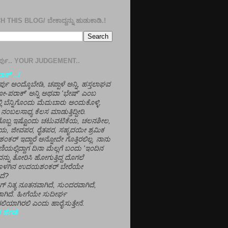
 THIS BLOG/ ಬೇಕಾದ್ದನ್ನು ಹುಡುಕಾಡಿ.!
ತೀರ್ಪು.. YOUR JUDGEMENT..
ಕ್' ..!
್ಪು ಅಂದ್ಕೊಬೇಡಿ, ಚಪ್ಪಾಳೆ ಅನ್ನಿ, ಹಸ್ತಲಾಘವ
'ಗೋ-ಪರಾಕ್' ಅನ್ನಿ ಅಥವಾ 'ಭೇಷ್' ಎಂಬ
್ಲಿ ಬೆನ್ನಿಗೊಂದು ಮೆದುಬಾರು ಅಂದುಕೊಳ್ಳಿ.
ನಂಬಲಸಾಧ್ಯ ಕೆಲಸ ಮಾಡುತ್ತಿದ್ದೀರಿ.
ಳಗೊಬ್ಬ ಇಷ್ಟೊಂದು ಚಟುವಟಿಕೆಯ, ಚಲನಶೀಲ,
, ಜೀವಪರ, ರೈತಪರ, ಸಹೃದಯೀ ಶ್ರಮಿಕ
್ ಇದ್ದಾರೆ ಅನ್ನೋದೇ ಗೊತ್ತಿರಲಿಲ್ಲ. ನಾನು
ಣಿಯಲ್ಲಿದ್ದಾಗ ದಿನಾ ಮೆಲ್ಲಗೆ ಬಂದು 'ಇಂದಿನ
ನ್ನು ತೋರಿಸಿ ಹೋಗುತ್ತಿದ್ದ ದೊಗಲೆ
ೊಳಗಿನ ಉದಯಶಂಕರ್ ಬೇರೆಯೇ
ದೆ?
ಲಾಗ್ ನಿತ್ಯ ನೂತನವಾಗಿದೆ, ಸುಂದರವಾಗಿದೆ,
ಾಗಿದೆ. ಹೀಗೆಯೇ ಸುದೀರ್ಘ
ಿಯಾಗಿರಲಿ ಎಂದು ಹಾರೈಸುತ್ತೇನೆ.
 ಹೆಗಡೆ