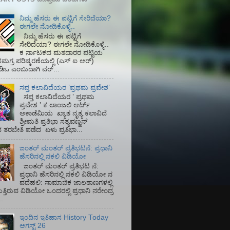
ನಿಮ್ಮ ಹೆಸರು ಈ ಪಟ್ಟಿಗೆ ಸೇರಿದೆಯಾ?
ಈಗಲೇ ನೋಡಿಕೊಳ್ಳಿ..
ನಿಮ್ಮ ಹೆಸರು ಈ ಪಟ್ಟಿಗೆ
ಸೇರಿದೆಯಾ? ಈಗಲೇ ನೋಡಿಕೊಳ್ಳಿ..
ಕ ರ್ನಾಟಕದ ಮತದಾರರ ಪಟ್ಟಿಯ
ಮಗ್ರ ಪರಿಷ್ಕರಣೆಯಲ್ಲಿ (ಎಸ್‌ ಐ ಆರ್)‌
ಡಿಒ ಎಂಬುದಾಗಿ ವರ್...
ಸಪ್ತ ಕಲಾವಿದೆಯರ ʼಪ್ರಥಮ ಪ್ರವೇಶʼ
ಸಪ್ತ ಕಲಾವಿದೆಯರ ʼ ಪ್ರಥಮ
ಪ್ರವೇಶ ʼ ಕ ಲಾಂಜಲಿ ಆರ್ಟ್
ಅಕಾಡೆಮಿಯ‌ ಖ್ಯಾತ ನೃತ್ಯ ಕಲಾವಿದೆ
ಶ್ರೀಮತಿ ಪ್ರತಿಭಾ ಸತ್ಯವಣ್ಣನ್
ತರಬೇತಿ ಪಡೆದ ಏಳು ಪ್ರತಿಭಾ...
ಜಂತರ್ ಮಂತರ್ ಪ್ರತಿಭಟನೆ: ಪ್ರಧಾನಿ
ಹೆಸರಿನಲ್ಲಿ ನಕಲಿ ವಿಡಿಯೋ
ಜಂತರ್ ಮಂತರ್ ಪ್ರತಿಭಟ ನೆ:
ಪ್ರಧಾನಿ ಹೆಸರಿನಲ್ಲಿ ನಕಲಿ ವಿಡಿಯೋ ನ
ವದೆಹಲಿ: ಸಾಮಾಜಿಕ ಜಾಲತಾಣಗಳಲ್ಲಿ
ತ್ತಿರುವ ವಿಡಿಯೋ ಒಂದರಲ್ಲಿ ಪ್ರಧಾನಿ ನರೇಂದ್ರ
.
ಇಂದಿನ ಇತಿಹಾಸ History Today
ಆಗಸ್ಟ್ 26