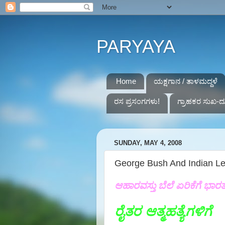
PARYAYA
Home
ಯಕ್ಷಗಾನ / ತಾಳಮದ್ದಳೆ
ರಸ ಪ್ರಸಂಗಗಳು!
ಗ್ರಾಹಕರ ಸುಖ-ದ
SUNDAY, MAY 4, 2008
George Bush And Indian Le
ಆಹಾರವಸ್ತು ಬೆಲೆ ಏರಿಕೆಗೆ ಭಾರ
ರೈತರ ಆತ್ಮಹತ್ಯೆಗಳಿಗೆ