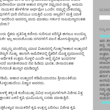
 ನಮ್ಮ ಧುರೀಣರೋ ಭಾರತ ಆಹಾರ ವಸ್ತುಗಳ ರಫ್ತುದಾರ ರಾಷ್ಟ್ರ, ಆಮದು
 ಉಭಯ ನಾಯಕರ ಹೇಳಿಕೆಗಳ ಅರ್ಥವೋ ಒಂದೇ: ನಮ್ಮಲ್ಲಿ ಬೇಕಾದಷ್ಟು
SEARCH
ವುಗಳಿಗೆ ಭಾರಿ ಬೆಲೆಯೂ ಬರುತ್ತಿದೆ ಎಂದು ಅಲ್ಲವೇ? ಮತ್ತೆ ಯಾಕೆ
್ದಾರೆ? ಅದರಿಂದ ಅವರನ್ನು ಪಾರು ಮಾಡಲು ಸರ್ಕಾರ ಸಾಲಮನ್ನಾದಂತಹ
ಡಬೇಕು?
ನಿಮ್ಮ 
ಲ್ಲ ಎಂದು ರೈತರು ಪ್ರತಿನಿತ್ಯ ಕಣೀರು ಸುರಿಸುವ ಪರಿಸ್ಥಿತಿ ಈಗಲೂ ಉಂಟಲ್ಲ
'ಗೋ-ಪರಾ
ುಕೇ ಇಲ್ಲ ಅಂದುಕೊಂಡು ನಗರಗಳಿಗೆ ವಲಸೆ ಹೋಗುತ್ತಿದ್ದಾರಲ್ಲ ಏಕೆ?
ಇದು ತೀರ
ಅನ್ನಿ, 
ಮನ್ನು ವಂಚಿಸಿದ್ದು ಯಾವ ವಿಚಾರದಲ್ಲಿ ಗೊತ್ತಾ?ಆಹಾರ ಉತ್ಪಾದನೆ
ಹೆಸರಿನಲ
ಾಗಿ ಗೊತ್ತು. ಹಾಗಾಗಿ ಅಮೆರಿಕದಲ್ಲಿ ರೈತರಿಗೆ ದೊಡ್ಡ ಪ್ರಮಾಣದಲ್ಲಿ
ಉತ್ತಮ, 
 ರೈತರ ಆರ್ಥಿಕತೆ ಉತ್ತಮ ಗೊಳ್ಳಲಿ ಎಂದೇ ಅಲ್ಲಿ ಜೈವಿಕ ಇಂಧನಗಳ
ನಿಮ್ಮೊ
ರಂಜನೀಯ
ಾರೆ. ಆದರೆ ಜಾಗತೀಕರಣದ ನೆಪ ಹಿಡಿದು ಭಾರತ, ಚೀನಾದಂತಹ
ಉದಯಶಂಕರ
ಡಿ ಸಿಗದಂತೆ ಹುನ್ನಾರ ಮಾಡಿದ್ದಾರೆ.
ಪ್ರಜಾವಾ
ಈದಿನ' ವ
 ಕಡಿಮೆ. ಆಹಾರ ಉತ್ಪಾದನೆ ಕಡಿಮೆಯಾದರೂ ಶ್ರೀಮಂತಿಕೆಯ
ಅಂಗಿಯ
ಳ್ಳಬಹುದೆಂಬ ವಿಶ್ವಾಸ ಅವರದು.
ಇರಬಹು
ನಿಮ್ಮ ಬ್
ಕ್ಕೆ ತಕ್ಕಂತೆ ಕುಣಿಯುತ್ತಾ ವಿವಿಧ ಉದ್ಯಮಗಳಿಗಾಗಿ ವಿಶೇಷ ವಿತ್ತ
ಸಮೃದ್ಧವ
್ಷಾಂತರ ಎಕರೆ ಕೃಷಿ ಭೂಮಿಯನ್ನು ಬರಡು ಮಾಡುತ್ತಿದೆ.
ಸುಮಂಗಲ
- ನಾಗೇಶ
ಚ್ಚಿಕೊಳ್ಳುವ ನಾಯಕರಿಗೆ ಕೃಷಿ ಉತ್ಪನ್ನ ಏರಿಸಲು ವಿಶೇಷ ಕೃಷಿ