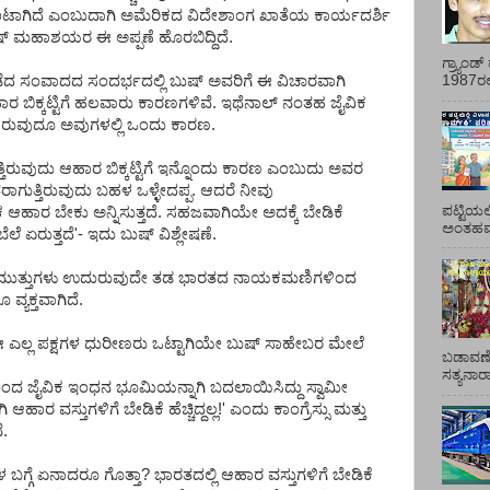
ಕಟ್ಟು ಉಂಟಾಗಿದೆ ಎಂಬುದಾಗಿ ಅಮೆರಿಕದ ವಿದೇಶಾಂಗ ಖಾತೆಯ ಕಾರ್ಯದರ್ಶಿ
ುಷ್ ಮಹಾಶಯರ ಈ ಅಪ್ಪಣೆ ಹೊರಬಿದ್ದಿದೆ.
ಗ್ರ್ಯಾಂ
 ನಡೆದ ಸಂವಾದದ ಸಂದರ್ಭದಲ್ಲಿ ಬುಷ್ ಅವರಿಗೆ ಈ ವಿಚಾರವಾಗಿ
1987ರಲ್ಲ
ರ ಬಿಕ್ಕಟ್ಟಿಗೆ ಹಲವಾರು ಕಾರಣಗಳಿವೆ. ಇಥೆನಾಲ್ ನಂತಹ ಜೈವಿಕ
ರುವುದೂ ಅವುಗಳಲ್ಲಿ ಒಂದು ಕಾರಣ.
ುತ್ತಿರುವುದು ಆಹಾರ ಬಿಕ್ಕಟ್ಟಿಗೆ ಇನ್ನೊಂದು ಕಾರಣ ಎಂಬುದು ಅವರ
ಾಗುತ್ತಿರುವುದು ಬಹಳ ಒಳ್ಳೇದಪ್ಪ. ಆದರೆ ನೀವು
ಪಟ್ಟಿಯಲ
ಿಕ ಆಹಾರ ಬೇಕು ಅನ್ನಿಸುತ್ತದೆ. ಸಹಜವಾಗಿಯೇ ಅದಕ್ಕೆ ಬೇಡಿಕೆ
ಅಂತಹವರ
 ಬೆಲೆ ಏರುತ್ತದೆ'- ಇದು ಬುಷ್ ವಿಶ್ಲೇಷಣೆ.
ಮುತ್ತುಗಳು ಉದುರುವುದೇ ತಡ ಭಾರತದ ನಾಯಕಮಣಿಗಳಿಂದ
್ಯಕ್ತವಾಗಿದೆ.
ಜೆಪಿ ಈ ಎಲ್ಲ ಪಕ್ಷಗಳ ಧುರೀಣರು ಒಟ್ಟಾಗಿಯೇ ಬುಷ್ ಸಾಹೇಬರ ಮೇಲೆ
ಬಡಾವಣೆ
ಸತ್ಯನಾ
ನದಿಂದ ಜೈವಿಕ ಇಂಧನ ಭೂಮಿಯನ್ನಾಗಿ ಬದಲಾಯಿಸಿದ್ದು ಸ್ವಾಮೀ
ಾರ ವಸ್ತುಗಳಿಗೆ ಬೇಡಿಕೆ ಹೆಚ್ಚಿದ್ದಲ್ಲ!' ಎಂದು ಕಾಂಗ್ರೆಸ್ಸು ಮತ್ತು
ೆ.
 ಬಗ್ಗೆ ಏನಾದರೂ ಗೊತ್ತಾ? ಭಾರತದಲ್ಲಿ ಆಹಾರ ವಸ್ತುಗಳಿಗೆ ಬೇಡಿಕೆ