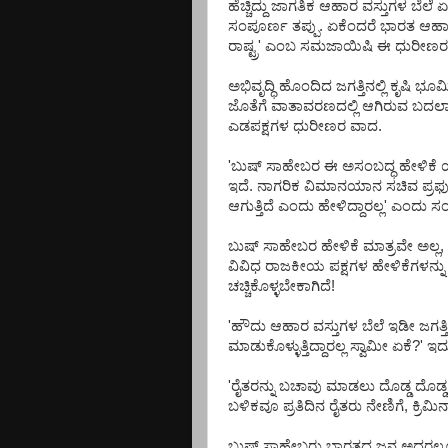
ಹೆಚ್ಚಿದ್ದು ಜಾಗತಿಕ ಆಹಾರ ವಸ್ತುಗಳ ಬೆಲ
ಸಂಪೂರ್ಣ ತಪ್ಪು. ಏಕೆಂದರೆ ಭಾರತ ಆಹಾ
ರಾಷ್ಟ್ರ' ಎಂಬ ಸಮಜಾಯಿಷಿ ಈ ಧುರೀಣರ
ಅಭಿವೃದ್ಧಿ ಹೊಂದಿದ ಜಗತ್ತಿನಲ್ಲಿ ಕೃಷಿ 
ಜೊತೆಗೆ ವಾತಾವರಣದಲ್ಲಿ ಆಗಿರುವ ಬದಲಾವ
ಎಡಪಕ್ಷಗಳ ಧುರೀಣರ ವಾದ.
'ಬುಷ್ ಸಾಹೇಬರ ಈ ಅಸಂಬದ್ಧ ಹೇಳಿಕೆ ಯು
ಇದೆ. ನಾಗರಿಕ ವಿಮಾನಯಾನ ಸಚಿವ ಪ್ರಫ
ಆಗುತ್ತಿದೆ ಎಂದು ಹೇಳಿದ್ದಾರಲ್ಲ' ಎಂದು ಸ
ಬುಷ್ ಸಾಹೇಬರ ಹೇಳಿಕೆ ಮಾತ್ರವೇ ಅಲ್
ವಿವಿಧ ರಾಜಕೀಯ ಪಕ್ಷಗಳ ಹೇಳಿಕೆಗಳನ್ನು
ಚಚ್ಚಿಕೊಳ್ಳಬೇಕಾಗಿದೆ!
'ಹೌದು ಆಹಾರ ವಸ್ತುಗಳ ಬೆಲೆ ಇಡೀ ಜಗತ್ತಿನಲ್ಲ
ಮಾಡುಕೊಳ್ಳುತ್ತಿದ್ದಾರಲ್ಲ ಸ್ವಾಮೀ ಏಕೆ?' ಇದ
'ರೈತರನ್ನು ಬಚಾವು ಮಾಡಲು ದೊಡ್ಡ ದೊಡ
ಬಳಿಕವೂ ಪ್ರತಿದಿನ ರೈತರು ನೇಣಿಗೆ, ಕ್ರಿಮಿ
ಬುಷ್ ಸಾಹೇಬರು ಭಾರತದ ಜನ ಅದರಲ್ಲೂ