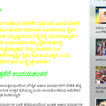
?
ಷ್ ಸಾಹೇಬರ ಹೇಳಿಕೆಗೆ ಪ್ರತಿಯಾಗಿ ಖಾರದ ಹೇಳಿಕೆ
ವಿಶೇಷ ಸ
ಡುವ ಭಾರತದ ಧುರೀಣರು ನಿಜವಾಗಿಯೂ ರೈತರ
ಎಎಸ್‌ಡಿ
ುಕು ಸಮೃದ್ಧವಾಗುವ ನಿಟ್ಟಿನಲ್ಲಿ ಯೋಚಿಸಬಲ್ಲರೇ?
ಷ್ ಉಪಾಯವಾಗಿ ತಮ್ಮ ರೈತರ ಹಿತಾಸಕ್ತಿ
್ದುಕೊಳ್ಳುತ್ತಾರೆ. ನಮ್ಮ ನಾಯಕರು ಒಣ
ಿಕೆಗಳಲ್ಲಷ್ಟೇ ರೈತರ ಹಿತ ಕಾಯುತ್ತಾರೆ ಎಂದು
ಅವರಿಂದ 
ಿದರೆ ಅದು ಉತ್ಪ್ರೇಕ್ಷೆ ಆದೀತೇ?
ೆತ್ರಕೆರೆ ಉದಯಶಂಕರ
ಾಗುತ್ತಿರುವುದರಿಂದ ಪೌಷ್ಠಿಕ ಆಹಾರ ಪದಾರ್ಥಗಳಿಗೆ ಬೇಡಿಕೆ ಹೆಚ್ಚಿ
ಹರಿದಾಡು
ೆ- ಹಾಗಂತ ಜಗತ್ತಿನ ಹಿರಿಯಣ್ಣ ಎಂದು ಅಂದುಕೊಂಡಿರುವ ಅಮೆರಿಕದ
ಮೋದಿ ..
 ಕೊಡಿಸಿದ್ದಾರೆ!
ಾರ ಪದಾರ್ಥಗಳ ಬಳಕೆ ಹೆಚ್ಚಿರುವುದರಿಂದ ಇಂತಹ ಆಹಾರ ಪದಾರ್ಥಗಳ