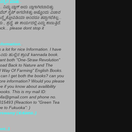
ಸ್ಸಿನ ಮಾತು .
ಾ... ನಿಮ್ಮ ಬ್ಲಾಗ್ ಅದು ಬ್ಲಾಗಾಗಿರಬಾದಿತ್ತು.
ವೆಬ್ ಸೈಟ್ ಆಗಬೇಕಿತ್ತು.ಅಷ್ಟೊಂದು ವಿಚಾರ
ಎನ್ಸೈಕ್ಲೋಪಿಡಿಯಾ ಅಂದರೂ ತಪ್ಪಾಗಲಿಕಿಲ್ಲ...
ಮ , ಶ್ರದ್ಧೆ, ಈ ಕಾರ್ಯದಲ್ಲಿ ಎದ್ದು ಕಾಣುತ್ತಿದೆ.
ck... please dont stop it
nformation.
.
a lot for nice Information. I have
ಂದು ಹುಲ್ಲಿನ ಕ್ರಾಂತಿ' kannada book.
want both "One-Straw Revolution"
oad Back to Nature and The
l Way Of Farming" English Books.
can I get both the books? can you
ore information? Would you please
e if you know about availibility
ooks. This is my mail ID:
lla@gmail.com and phone no.
15493 (Reaction to "Green Tea
 to Fukuoka": )
rswamy (ಕುಕೂಊ..)
ent..1