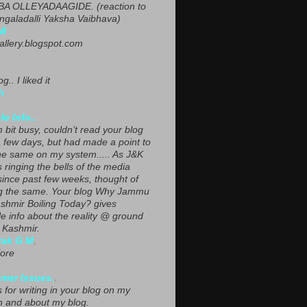
A OLLEYADAAGIDE. (reaction to
ngaladalli Yaksha Vaibhava)
NI
gallery.blogspot.com
g.. I liked it
h
le Info..
 bit busy, couldn’t read your blog
a few days, but had made a point to
he same on my system..... As J&K
s ringing the bells of the media
since past few weeks, thought of
g the same. Your blog Why Jammu
shmir Boiling Today? gives
le info about the reality @ ground
n Kashmir.
yak G M
,
ore
mer Issues.
.
 for writing in your blog on my
n and about my blog.