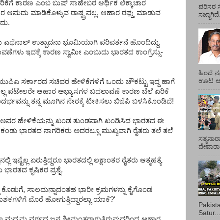
ೆ ಏರಿಕೆಗೆ ಕಾರಣ ಎಂಬ ಬುಷ್ ಸಾಹೇಬರ ಆರ್ಥಿಕ ಲೆಕ್ಕಾಚಾರ
ಪರಿಸರ ಸ
ರ ಆಮದು ಮಾಡಿಕೊಳ್ಳುವ ರಾಷ್ಟ್ರವಲ್ಲ, ಆಹಾರ ರಫ್ತು ಮಾಡುವ
ಸಜ್ಜಾಗಿದ
ದು.
ಭೂಮಿ ಎಥೆನಾಲ್ ಉತ್ಪಾದನಾ ಭೂಮಿಯಾಗಿ ಪರಿವರ್ತನೆ ಹೊಂದಿದ್ದು.
ಣೆಗಳು ಇದಕ್ಕೆ ಕಾರಣ ಸ್ವಾಮೀ ಎಂಬುದು ಭಾರತದ ಕಾಂಗ್ರೆಸ್ಸು-
ಹಿಂದೆ ನ
ಊಟ ಆಯ್
ಪಿಎ ಸರ್ಕಾರದ ಸಚಿವರ ಹೇಳಿಕೆಗಳಿಗೆ ಒಂದು ಚೌಕಟ್ಟು ಇದ್ದ ಹಾಗೆ
ುಲ್ಲ ಪಟೇಲರೇ ಆಹಾರ ಅಭ್ಯಾಸಗಳ ಬದಲಾವಣೆ ಕಾರಣ ಬೆಲೆ ಏರಿಕೆ
ಂದರ್ಭವನ್ನು ತನ್ನ ಮೂಗಿನ ನೇರಕ್ಕೆ ಟೀಕಿಸಲು ಬಿಜೆಪಿ ಬಳಸಿಕೊಂಡಿದೆ!
ಲ, ಅವರ ಹೇಳಿಕೆಯನ್ನು ಖಂಡ ತುಂಡವಾಗಿ ಖಂಡಿಸಿದ ಭಾರತದ ಈ
 ಕಂಡು ಭಾರತದ ನಾಗರಿಕರು ಅದರಲ್ಲೂ ಮುಖ್ಯವಾಗಿ ರೈತರು ತಲೆ ತಲೆ
ಸತ್ಯನಾರ
ದೇವಾರಾಧ
ಿ ಇಷ್ಟೆಲ್ಲ ಏರುತ್ತಿದ್ದರೂ ಭಾರತದಲ್ಲಿ ಲಕ್ಷಾಂತರ ರೈತರು ಆತ್ಮಹತ್ಯೆ
ು ಭಾರತದ ಕೃಷಿಕರ ಪ್ರಶ್ನೆ.
್ಡ ಕೊಡುಗೆ, ಸಾಲಮನ್ನಾದಂತಹ ಭಾರೀ ಕ್ರಮಗಳನ್ನು ಕೈಗೊಂಡ
ನಾಶಕಗಳಿಗೆ ಮೊರೆ ಹೋಗುತ್ತಿದ್ದಾರಲ್ಲಾ ಯಾಕೆ?'
Pakist
Satur..
 ಮಧ್ಯಮ ವರ್ಗದ ಜನ ಶ್ರೀಮಂತರಾಗುತ್ತಿರುವುದರಿಂದ ಆಹಾರ