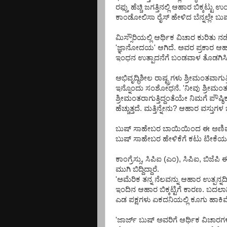
ರಫ್ತು ಹೆಚ್ಚಿ ಜಗತ್ತಿನಲ್ಲಿ ಆಹಾರ ಬಿಕ್
ಕಾಂಡೋಲಿಸಾ ರೈಸ್ ಹೇಳಿದ ಬೆನ್ನಲ್ಲೇ ಬ
ಮಿಸ್ಸೌರಿಯಲ್ಲಿ ಆರ್ಥಿಕ ವಿಚಾರ ಕುರಿತು
'ಜ್ಞಾನೋದಯ' ಆಗಿದೆ. ಅವರ ಪ್ರಕಾರ ಆಹಾ
ಇಂಧನ ಉತ್ಪಾದನೆಗೆ ಬಂಡವಾಳ ತೊಡಗಿಸಿ
ಅಭಿವೃದ್ಧಿಶೀಲ ರಾಷ್ಟ್ರಗಳು ಶ್ರೀಮಂತವಾಗ
ಇನ್ನೊಂದು ಸಂಶೋಧನೆ. 'ನೀವು ಶ್ರೀಮಂತರ
ಶ್ರೀಮಂತರಾಗುತ್ತಿದ್ದಂತೆಯೇ ನಿಮಗೆ ಪೌಷ್ಠ
ಹೆಚ್ಚುತ್ತದೆ. ಮತ್ತಿನ್ನೇನು? ಆಹಾರ ವಸ್ತುಗಳ
ಬುಷ್ ಸಾಹೇಬರ ಬಾಯಿಯಿಂದ ಈ ಅಣಿ
ಬುಷ್ ಸಾಹೇಬರ ಹೇಳಿಕೆಗೆ ಕಟು ಟೀಕೆಯೂ ವ
ಕಾಂಗ್ರೆಸ್ಸು, ಸಿಪಿಐ (ಎಂ), ಸಿಪಿಐ, ಬಿ
ಮುಗಿ ಬಿದ್ದಿದ್ದಾರೆ.
'ಅಮೆರಿಕ ತನ್ನ ನೆಲವನ್ನು ಆಹಾರ ಉತ್ಪನ್
ಇಂದಿನ ಆಹಾರ ಬಿಕ್ಕಟ್ಟಿಗೆ ಕಾರಣ. ಬದಲಾಗಿ ಆಹ
ಎಡ ಪಕ್ಷಗಳು ಏಕದನಿಯಲ್ಲಿ ಕೂಗು ಹಾಕಿವ
'ಜಾರ್ಜ್ ಬುಷ್ ಅವರಿಗೆ ಆರ್ಥಿಕ ವಿಚಾರಗಳ