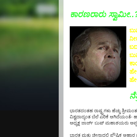
ಕಾರಣರಾರು ಸ್ವಾಮೀ..
ಬು
ನೀ
ಬದ
ಬು
ಕಾಯ
ಹೇಳ
ಹೇಳ
ನ
ಭಾರತದಂತಹ ರಾಷ್ಟ್ರಗಳು ಹೆಚ್ಚು ಶ್ರೀಮಂತವ
ವಿಶ್ವದಾದ್ಯಂತ ಬೆಲೆ ಏರಿಕೆ ಆಗಿದೆಯಂತ
ಅಧ್ಯಕ್ಷ ಜಾರ್ಜ್ ಬುಷ್ ಮಹಾಶಯರು ಅಪ್ಪಣೆ
ಭಾರತ ಮತ್ತು ಚೀನಾದಲ್ಲಿ ಪೌಷ್ಠಿಕ ಆಹ