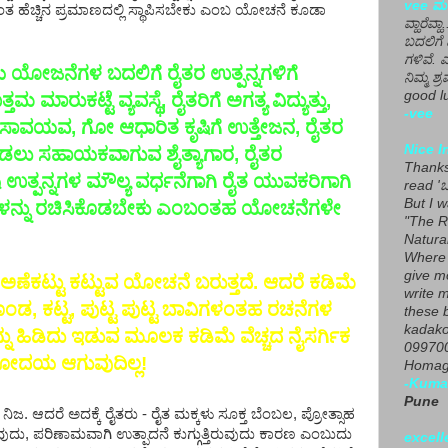
vee ಮನ
ತ ಹೆಚ್ಚಿನ ಪ್ರಮಾಣದಲ್ಲಿ ಸ್ಥಾಪಿಸಬೇಕು ಎಂಬ ಯೋಚನೆ ಕೂಡಾ
ವ್ಹಾರೆವ್ಹ
ಬದಲಿಗೆ 
ಗಳಿವೆ. 
ಯ ಯೋಜನೆಗಳ ಬದಲಿಗೆ ರೈತರ ಉತ್ಪನ್ನಗಳಿಗೆ
ನಿಮ್ಮ ಶ್ರ
good lu
ಾರುಕಟ್ಟೆ ವ್ಯವಸ್ಥೆ, ರೈತರಿಗೆ ಅಗತ್ಯ ವಿದ್ಯುತ್ತು,
-vee
ದ ಸಾವಯವ, ಗೋ ಆಧಾರಿತ ಕೃಷಿಗೆ ಉತ್ತೇಜನ, ರೈತರ
Nice I
ಾಪಿಡಲು ಸಹಾಯಕವಾಗುವ ಶೈತ್ಯಾಗಾರ, ರೈತರ
Thanks 
ತ್ಪನ್ನಗಳ ಮೌಲ್ಯ ವರ್ಧನೆಗಾಗಿ ರೈತ ಯುವಕರಿಗಾಗಿ
read 'ಒ
But I 
ಕಗಳನ್ನು ರಚಿಸಿಕೊಡಬೇಕು ಎಂಬಂತಹ ಯೋಚನೆಗಳೇ
"The R
Natura
Where 
give m
ಣೆಕಟ್ಟು ಕಟ್ಟುವ ಯೋಚನೆ ಬರುತ್ತದೆ. ಆದರೆ ಕಡಿಮೆ
write m
 ಹೊಂಡ, ಕಟ್ಟ, ಪುಟ್ಟ ಪುಟ್ಟ ಬಾವಿಗಳಂತಹ ರಚನೆಗಳ
these b
kadako
ಹಿಡಿದು ಇಡುವ ಮೂಲಕ ಕಡಿಮೆ ವೆಚ್ಚದ ನೈಸರ್ಗಿಕ
099700
ಞಾನೋದಯ ಆಗುವುದಿಲ್ಲ!
Homage
-Kuma
Pune
ನಿಜ. ಆದರೆ ಅದಕ್ಕೆ ರೈತರು - ರೈತ ಮಕ್ಕಳು ಸೂಕ್ತ ಬೆಂಬಲ, ಪ್ರೋತ್ಸಾಹ
ಿರುವುದು, ಪರಿಣಾಮವಾಗಿ ಉತ್ಪಾದನೆ ಕುಗ್ಗುತ್ತಿರುವುದು ಕಾರಣ ಎಂಬುದು
excell