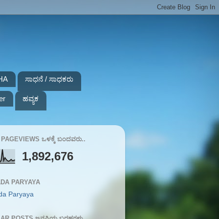
HA
ಸಾಧನೆ / ಸಾಧಕರು
er
ಹವ್ಯಕ
PAGEVIEWS ಒಳಕ್ಕೆ ಬಂದವರು..
1,892,676
DA PARYAYA
da Paryaya
AR POSTS ಜನಪ್ರಿಯ ಬರಹಗಳು