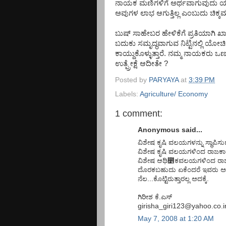
ನಾಯಕ ಮಣಿಗಳಿಗೆ ಅರ್ಥವಾಗುವುದು ಯಾ
ಅವುಗಳ ಲಾಭ ಆಗುತ್ತಿಲ್ಲ ಎಂಬುದು ಚಿಕ್ಕಮ
ಬುಷ್ ಸಾಹೇಬರ ಹೇಳಿಕೆಗೆ ಪ್ರತಿಯಾಗಿ
ಬದುಕು ಸಮೃದ್ಧವಾಗುವ ನಿಟ್ಟಿನಲ್ಲಿ ಯೋಚ
ಕಾಯ್ದುಕೊಳ್ಳುತ್ತಾರೆ. ನಮ್ಮ ನಾಯಕರು ಒಣ
ಉತ್ಪ್ರೇಕ್ಷೆ ಆದೀತೇ ?
Posted by
PARYAYA
at
3:39 PM
Labels:
Agriculture/ Economy
1 comment:
Anonymous said...
ವಿಶೇಷ ಕೃಷಿ ವಲಯಗಳನ್ನು ಸ್ಥಾಪಿಸುವ
ವಿಶೇಷ ಕೃಷಿ ವಲಯಗಳಿಂದ ರಾಜಕ
ವಿಶೇಷ ಆಥಿ೵ಕವಲಯಗಳಿಂದ ರಾಜಕ
ದೊರಕಬಹುದು ಏಕೆಂದರೆ ಇವರು ಅವರಿಗ
ನೆಲ...ಕೊಟ್ಟಿರುತ್ತಾರಲ್ಲ ಅದಕ್ಕೆ.
ಗಿರೀಶ ಕೆ.ಎಸ್
girisha_giri123@yahoo.co.i
May 7, 2008 at 1:20 AM