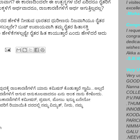
ವಾಗ? ಈ ಕಾರಣದಿಂದಲೇ ಈ ಉತ್ಪನ್ನಗಳ ಬೆಲೆ ಏರಿದರೂ ರೈತರಿಗೆ
I visit
ಕ್ಕಳಿಗೆ ಅರ್ಥವಾದರೂ, ರಾಜಕಾರಣಿಗಳಿಗೆ ಅರ್ಥ ಆಗುತ್ತಿಲ್ಲವಲ್ಲ?
excelle
-Moha
 ಖಾರದ ಹೇಳಿಕೆ ನೀಡುವ ಭಾರತದ ಧುರೀಣರು ನಿಜವಾಗಿಯೂ ರೈತರ
Congra
ಿಸಬಲ್ಲರೇ? ಬುಷ್ ಉಪಾಯವಾಗಿ ತಮ್ಮ ರೈತರ ಹಿತಾಸಕ್ತಿ
I requ
 ಹೇಳಿಕೆಗಳಲ್ಲಷ್ಟೇ ರೈತರ ಹಿತ ಕಾಯುತ್ತಾರೆ ಎಂದು ಹೇಳಿದರೆ ಅದು
congrat
dedica
wishes
Akka a
-S.R.V
Very U
Very u
GOOD 
Nanna
ುದಕ್ಕೆ ರಾಜಕಾರಣಿಗಳಿಗೆ ಯಾರು ಕಮಿಷನ್ ಕೊಡುತ್ತಾರೆ ಸ್ವಾಮಿ...ಅಲ್ಲದೆ
COLL
ಾರಣಿಗಳಿಗೆ ಆಗುವ ಅನುಕೂಲವಾದರೂ ಏನು ಅಂತ ನಾನು ಕೇಳೋದು.
P.V.P
ಾರಣಿಗಳಿಗೆ ಕಮೀಷನ್, ಪ್ರವಾಸ, ಮೋಜು ಇನ್ನೂ ಏನೇನೋ
.THUM
ೆ ರಿಯಾಯಿತಿ ದರದಲ್ಲಿ ನಮ್ಮ ವಿದ್ಯುತ್, ನೀರು, ನಮ್ಮ
INNOB
KOOD
PARIC
NIMMA
n
GALU
.NEEV