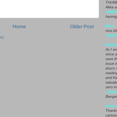
THUMB
Akka a
-HARI
harini
Home
Older Post
Nice..
nice blo
-Amrit
m)
Valuab
As I am
since 
save t
issue i
doors 
readin
and Ka
valuab
zero i
- Vina
Bangal
Consu
Thanks
cartoo