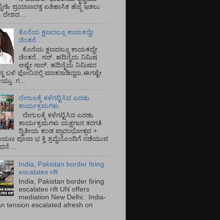
್ನೇಹಿ ಪ್ರಯಾಣದತ್ತ ಐತಿಹಾಸಿಕ ಹೆಜ್ಜೆ ಇಡಲು
ೆ. ದೇಶದ...
ಕೊನೆಯ ಕ್ಷಣದಲ್ಲೂ ಕಾಯಕದ್ದೇ
ಚಿಂತನೆ..
ಕೊನೆಯ ಕ್ಷಣದಲ್ಲೂ ಕಾಯಕದ್ದೇ
ಚಿಂತನೆ.. ಸರ್.‌ ಹದಿನೈದು ನಿಮಿಷ
ಅಷ್ಟೇ ಸಾರ್.‌ ಹದಿನೈದು ನಿಮಿಷದ
ನ್ನ ಬಳಿ ಫೋನಿನಲ್ಲಿ ಮಾತನಾಡಿದ್ದರು.ಈಗಷ್ಟೇ
ತು. ಗ...
ದೇಗುಲಕ್ಕೆ ಕಳೆಗಟ್ಟಿಸಿದ ಎರಡು
ಕಾರ್ಯಕ್ರಮಗಳು
ದೇಗುಲಕ್ಕೆ ಕಳೆಗಟ್ಟಿಸಿದ ಎರಡು
ಕಾರ್ಯಕ್ರಮಗಳು ಯಕ್ಷಗಾನ ತರಗತಿ
ದ್ವಿತೀಯ ತಂಡ ಪ್ರಾರಂಭೋತ್ಸವ +
ಾಯಣ ಪೂಜಾ ಭ ಕ್ತಿ ಶ್ರದ್ಧೆಯೊಂದಿಗೆ ನಡೆಯುವ
ನೆ ...
India, Pakistan border firing
escalates rift
India, Pakistan border firing
escalates rift UN offers
mediation New Delhi: India-
an tension escalated afresh on
.