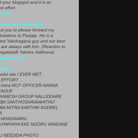
ed your blogspot and it is an
nt effort.
n Pai
tulations to Panjaje..
est you to please forward my
ulations to Panjaje. He is a
ted Yakshagana guy and our best
 are always with him. (Reaction to
ngaladalli Yaksha Vaibhava)
ijayashankar
seful..
seful site I EVER MET..
EFFORT ..
 mitra MCF OFFICER-NANNA
EAGUE
ARAMESH GROUP NALLIDDARE
BA SANTHOSHAVAAHITHU'
BA MITRA KARTHIK KODREL
A
HAYADAVARU.
 PARYAYA KKE NOORU VANDANE
U NEEDIDA PHOTO