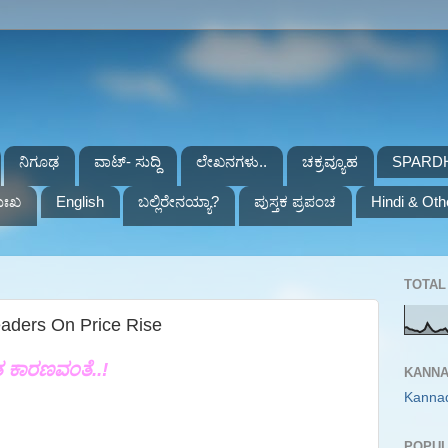
ನಿಗೂಢ
ವಾಟ್- ಸುದ್ದಿ
ಲೇಖನಗಳು..
ಚಕ್ರವ್ಯೂಹ
SPARD
ುಃಖ
English
ಬಲ್ಲಿರೇನಯ್ಯಾ?
ಪುಸ್ತಕ ಪ್ರಪಂಚ
Hindi & Oth
TOTAL 
aders On Price Rise
ತ ಕಾರಣವಂತೆ..!
KANNA
Kanna
POPUL