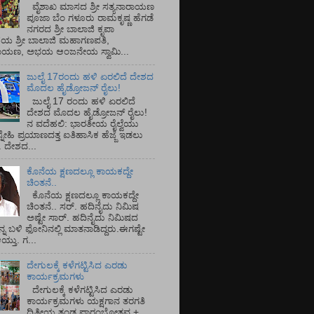
ವೈಶಾಖ ಮಾಸದ ಶ್ರೀ ಸತ್ಯನಾರಾಯಣ
ಪೂಜಾ ಬೆಂ ಗಳೂರು ರಾಮಕೃಷ್ಣ ಹೆಗಡೆ
ನಗರದ ಶ್ರೀ ಬಾಲಾಜಿ ಕೃಪಾ
ಯ ಶ್ರೀ ಬಾಲಾಜಿ ಮಹಾಗಣಪತಿ,
ರಾಯಣ, ಅಭಯ ಆಂಜನೇಯ ಸ್ವಾಮಿ...
ಜುಲೈ 17ರಂದು ಹಳಿ ಏರಲಿದೆ ದೇಶದ
ಮೊದಲ ಹೈಡ್ರೋಜನ್ ರೈಲು!
ಜುಲೈ 17 ರಂದು ಹಳಿ ಏರಲಿದೆ
ದೇಶದ ಮೊದಲ ಹೈಡ್ರೋಜನ್ ರೈಲು!
ನ ವದೆಹಲಿ: ಭಾರತೀಯ ರೈಲ್ವೆಯು
್ನೇಹಿ ಪ್ರಯಾಣದತ್ತ ಐತಿಹಾಸಿಕ ಹೆಜ್ಜೆ ಇಡಲು
ೆ. ದೇಶದ...
ಕೊನೆಯ ಕ್ಷಣದಲ್ಲೂ ಕಾಯಕದ್ದೇ
ಚಿಂತನೆ..
ಕೊನೆಯ ಕ್ಷಣದಲ್ಲೂ ಕಾಯಕದ್ದೇ
ಚಿಂತನೆ.. ಸರ್.‌ ಹದಿನೈದು ನಿಮಿಷ
ಅಷ್ಟೇ ಸಾರ್.‌ ಹದಿನೈದು ನಿಮಿಷದ
ನ್ನ ಬಳಿ ಫೋನಿನಲ್ಲಿ ಮಾತನಾಡಿದ್ದರು.ಈಗಷ್ಟೇ
ತು. ಗ...
ದೇಗುಲಕ್ಕೆ ಕಳೆಗಟ್ಟಿಸಿದ ಎರಡು
ಕಾರ್ಯಕ್ರಮಗಳು
ದೇಗುಲಕ್ಕೆ ಕಳೆಗಟ್ಟಿಸಿದ ಎರಡು
ಕಾರ್ಯಕ್ರಮಗಳು ಯಕ್ಷಗಾನ ತರಗತಿ
ದ್ವಿತೀಯ ತಂಡ ಪ್ರಾರಂಭೋತ್ಸವ +