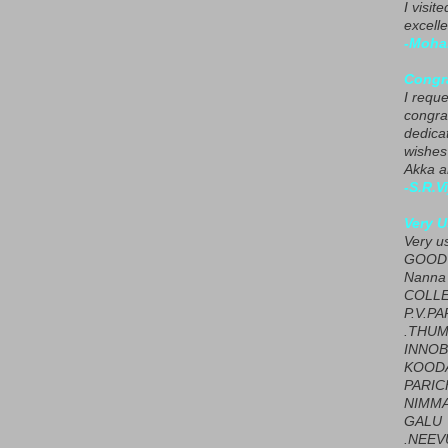
I visit
excelle
-Moha
Congra
I requ
congrat
dedica
wishes
Akka a
-S.R.V
Very U
Very u
GOOD 
Nanna
COLL
P.V.P
.THUM
INNOB
KOOD
PARIC
NIMMA
GALU
.NEEV