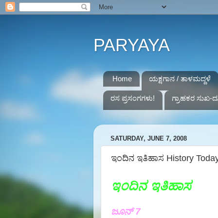
PARYAYA
Home
ಯಕ್ಷಗಾನ / ತಾಳಮದ್ದಳೆ
ರಸ ಪ್ರಸಂಗಗಳು!
ಗ್ರಾಹಕರ ಸುಖ-ದ
SATURDAY, JUNE 7, 2008
ಇಂದಿನ ಇತಿಹಾಸ History Toda
ಇಂದಿನ ಇತಿಹಾಸ
ಜೂನ್ 7