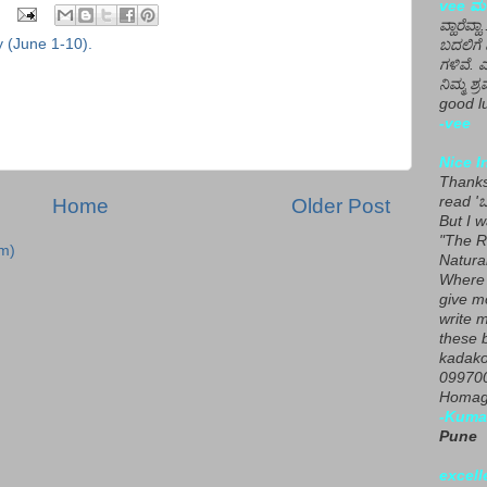
vee ಮನ
ವ್ಹಾರೆವ್ಹ
 (June 1-10).
ಬದಲಿಗೆ 
ಗಳಿವೆ. 
ನಿಮ್ಮ ಶ್ರ
good lu
-vee
Nice I
Thanks 
read 'ಒ
Home
Older Post
But I 
"The R
m)
Natura
Where 
give m
write m
these b
kadako
099700
Homage
-Kuma
Pune
excell