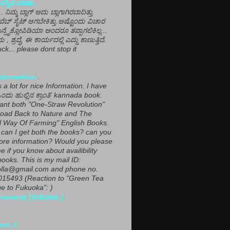
ಸ್ಸಿನ ಮಾತು .
ಾ... ನಿಮ್ಮ ಬ್ಲಾಗ್ ಅದು ಬ್ಲಾಗಾಗಿರಬಾದಿತ್ತು.
ವೆಬ್ ಸೈಟ್ ಆಗಬೇಕಿತ್ತು.ಅಷ್ಟೊಂದು ವಿಚಾರ
ಎನ್ಸೈಕ್ಲೋಪಿಡಿಯಾ ಅಂದರೂ ತಪ್ಪಾಗಲಿಕಿಲ್ಲ...
ಮ , ಶ್ರದ್ಧೆ, ಈ ಕಾರ್ಯದಲ್ಲಿ ಎದ್ದು ಕಾಣುತ್ತಿದೆ.
ck... please dont stop it
nformation.
.
a lot for nice Information. I have
ಂದು ಹುಲ್ಲಿನ ಕ್ರಾಂತಿ' kannada book.
want both "One-Straw Revolution"
oad Back to Nature and The
l Way Of Farming" English Books.
can I get both the books? can you
ore information? Would you please
e if you know about availibility
ooks. This is my mail ID:
lla@gmail.com and phone no.
15493 (Reaction to "Green Tea
 to Fukuoka": )
rswamy (ಕುಕೂಊ..)
ent..1