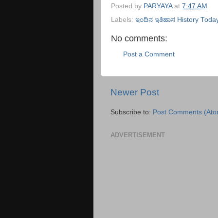
Posted by
PARYAYA
at
7:47 AM
Labels:
ಇಂದಿನ ಇತಿಹಾಸ History Today
No comments:
Post a Comment
Newer Post
Subscribe to:
Post Comments (Ato
ADVERTISEMENT