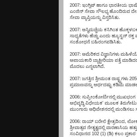
2007: ಇಂಗ್ಲಿಷ್ ಹಾಗೂ ಭಾರತೀಯ ಭಾಷ
ಎಂಜಿನ್ ಸೇವಾ ಸೌಲಭ್ಯ ಹೊಂದಿರುವ ದೇಶದ 
ಸೇವಾ ವ್ಯಾಪ್ತಿಯನ್ನು ವಿಸ್ತರಿಸಿತು.
2007: ಅಸ್ಥಿಮಚ್ಚೆಯ ಕಸಿಗಿಂತ ಹೊಕ್ಕಳಬ
ಸಾಧ್ಯತೆಗಳು ಹೆಚ್ಚು ಎಂದು ಹ್ಯೂಸ್ಟನ್ ರಕ್
ಸಂಶೋಧನೆ ಬಹಿರಂಗಪಡಿಸಿತು.
2007: ಅಮೆರಿಕದ ವಿಜ್ಞಾನಿಗಳು ಮಹಿಳೆಯೊ
ಅಪಾಯಕಾರಿ ಬ್ಯಾಕ್ಟೀರಿಯಾ ಪತ್ತೆ ಮಾಡಿದರು.
ಮೊದಲು ಎನ್ನಲಾಗಿದೆ.
2007: ಜಗತ್ತಿನ ಶ್ರೀಮಂತ ರಾಷ್ಟ್ರಗಳು 
ಪ್ರಮಾಣವನ್ನು ಅರ್ಧದಷ್ಟು ಕಡಿಮೆ ಮಾಡಲು ಬರ
2006: ಸುಪ್ರೀಂಕೋರ್ಟಿನಲ್ಲಿ ಮುಖಭಂಗ
ಅಭಿವೃದ್ಧಿ ವಿಧೇಯಕ' ಮೂಲಕ ತಿರುಗೇ
ಮುಂಗಾರು ಅಧಿವೇಶನದಲ್ಲಿ ಮಂಡಿಸಲು ಸಚಿ
2006: ರಾಯ್ ಬರೇಲಿ ಕ್ಷೇತ್ರದಿಂದ, ಲೋ
ಶ್ರೀವಾತ್ಸವ ನೇತೃತ್ವದಲ್ಲಿ ವಾರಣಾಸಿಯ ಹತ್
ಸಂವಿಧಾನದ 102 (1) (ಡಿ) ಕಲಂ ಪ್ರಕಾರ