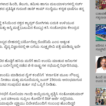
ೆಗಳಾದ ಹಿಂದಿ, ತೆಲುಗು, ತಮಿಳು ಹಾಗೂ ಮಲಯಾಳಂಗಳಲ್ಲಿ ಸರ್ಚ್
ಪ್ರತಿಷ್ಠಿತ ಗುರೂಜಿ ಡಾಟ್ ಕಾಮ್ ಸಂಸ್ಥೆಯು ಕನ್ನಡ ಭಾಷೆಗೂ ತನ್ನ
ಬಡಾವಣೆ
ಸತ್ಯನಾ
ಳ್ಳಿ ಕಸಿಯಿಂದ ರಕ್ತದ ಕ್ಯಾನ್ಸರ್ ರೋಗಿಗಳು ಬದುಕಿ ಉಳಿಯುವ
ತ ಮತ್ತು ಅಸ್ಥಿ ಮಚ್ಚೆ (ಎಲುವಿನ ಕೊಬ್ಬು) ಕಸಿ ಸಂಶೋಧನಾ ಕೇಂದ್ರದ
ಬ್ಬರ ದೇಹದಲ್ಲಿ ಬರ್ಟೊನೆಲ್ಲಾ ರೊಚೆನಿಮೆ ಎಂಬ ಅತ್ಯಂತ
ಪರಿಸರ ಸ
 ವೈದ್ಯ ವಿಜ್ಞಾನದಲ್ಲಿ ಈ ಬಗೆಯ ಸೂಕ್ಷ್ಮಜೀವಿ ಪತ್ತೆ ಮಾಡಿದ್ದು ಇದೇ
ಸಜ್ಜಾಗಿದ
2050ರ ಹೊತ್ತಿಗೆ ಹಸಿರು ಮನೆಗೆ ಹಾನಿ ಉಂಟು ಮಾಡುವ ಅನಿಲಗಳ
್ಲಿನ್ನಿನಲ್ಲಿ ನಡೆದ ಜಿ-8 ರಾಷ್ಟ್ರಗಳ ಸಭೆಯಲ್ಲಿ ನಿರ್ಧರಿಸಿದವು.
 ಉಂಟು ಮಾಡಿರುವ ನೈಸ್ ಕಂಪೆನಿಗೆ `ಕರ್ನಾಟಕ ಮೂಲ ಸೌಲಭ್ಯ
ಹಿಂದೆ ನ
ಟು ನೀಡಲು ಮತ್ತು ಮಸೂದೆಯನ್ನು ಜೂನ್ 19ರಂದು ಆರಂಭವಾಗುವ
ಊಟ ಆಯ್
ವ ಸಂಪುಟದ ತುರ್ತು ಸಭೆ ಒಪ್ಪಿಗೆ ನೀಡಿತು.
ಕಸಭೆಗೆ ಸೋನಿಯಾ ಗಾಂಧಿ ಆಯ್ಕೆಯನ್ನು ಪ್ರಶ್ನಿಸಿ ಸಂತೋಷಕುಮಾರ್
ತು ಜನ ವಕೀಲರು ಸುಪ್ರೀಂ ಕೋರ್ಟಿಗೆ ರಿಟ್ ಅರ್ಜಿ ಸಲ್ಲಿಸಿದರು.
 ಯಾವುದೇ ವ್ಯಕ್ತಿಯು ವಿದೇಶದೊಂದಿಗೆ ಸಂಬಂಧ ಹೊಂದಿದ್ದರೆ