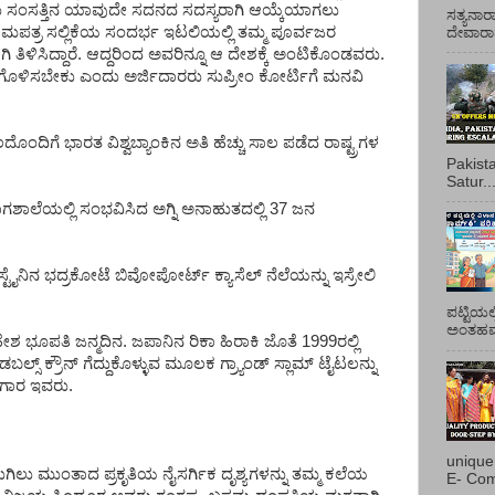
ಥವರು ಸಂಸತ್ತಿನ ಯಾವುದೇ ಸದನದ ಸದಸ್ಯರಾಗಿ ಆಯ್ಕೆಯಾಗಲು
ಸತ್ಯನಾರ
ಪತ್ರ ಸಲ್ಲಿಕೆಯ ಸಂದರ್ಭ ಇಟಲಿಯಲ್ಲಿ ತಮ್ಮ ಪೂರ್ವಜರ
ದೇವಾರಾಧ
 ತಿಳಿಸಿದ್ದಾರೆ. ಆದ್ದರಿಂದ ಅವರಿನ್ನೂ ಆ ದೇಶಕ್ಕೆ ಅಂಟಿಕೊಂಡವರು.
ಗೊಳಿಸಬೇಕು ಎಂದು ಅರ್ಜಿದಾರರು ಸುಪ್ರೀಂ ಕೋರ್ಟಿಗೆ ಮನವಿ
ಲದೊಂದಿಗೆ ಭಾರತ ವಿಶ್ವಬ್ಯಾಂಕಿನ ಅತಿ ಹೆಚ್ಚು ಸಾಲ ಪಡೆದ ರಾಷ್ಟ್ರಗಳ
Pakist
Satur..
ೆಯಲ್ಲಿ ಸಂಭವಿಸಿದ ಅಗ್ನಿ ಅನಾಹುತದಲ್ಲಿ 37 ಜನ
ಲೆಸ್ಟೈನಿನ ಭದ್ರಕೋಟೆ ಬಿವೋಪೋರ್ಟ್ ಕ್ಯಾಸೆಲ್ ನೆಲೆಯನ್ನು ಇಸ್ರೇಲಿ
ಪಟ್ಟಿಯಲ
ಅಂತಹವರ
ಭೂಪತಿ ಜನ್ಮದಿನ. ಜಪಾನಿನ ರಿಕಾ ಹಿರಾಕಿ ಜೊತೆ 1999ರಲ್ಲಿ
 ಡಬಲ್ಸ್ ಕ್ರೌನ್ ಗೆದ್ದುಕೊಳ್ಳುವ ಮೂಲಕ ಗ್ರ್ಯಾಂಡ್ ಸ್ಲಾಮ್ ಟೈಟಲನ್ನು
ಗಾರ ಇವರು.
unique
ಮುಗಿಲು ಮುಂತಾದ ಪ್ರಕೃತಿಯ ನೈಸರ್ಗಿಕ ದೃಶ್ಯಗಳನ್ನು ತಮ್ಮ ಕಲೆಯ
E- Com