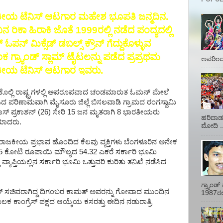
ೀಯ ಟೆನಿಸ್ ಆಟಗಾರ ಮಹೇಶ ಭೂಪತಿ ಜನ್ಮದಿನ.
ನ ರಿಕಾ ಹಿರಾಕಿ ಜೊತೆ 1999ರಲ್ಲಿ ನಡೆದ ಪಂದ್ಯದಲ್ಲಿ
್ ಓಪನ್ ಮಿಕ್ಸೆಡ್ ಡಬಲ್ಸ್ ಕ್ರೌನ್ ಗೆದ್ದುಕೊಳ್ಳುವ
ಗ್ರ್ಯಾಂಡ್ ಸ್ಲಾಮ್ ಟೈಟಲನ್ನು ಪಡೆದ ಪ್ರಪ್ರಥಮ
ಅವರಿಂದ 
ೀಯ ಟೆನಿಸ್ ಆಟಗಾರ ಇವರು.
ಕೊಲ್ಲಿ ರಾಷ್ಟ್ರಗಳಲ್ಲಿ ಅಪರೂಪವಾದ ಚಂಡಮಾರುತ ಓಮನ್ ಮೇಲೆ
ಸಿದ ಪರಿಣಾಮವಾಗಿ ಮೈಸೂರು ಜಿಲ್ಲೆ ಬಿಸಲವಾಡಿ ಗ್ರಾಮದ ರಂಗಸ್ವಾಮಿ
್ ಪ್ರಕಾಶನ್ (26) ಸೇರಿ 15 ಜನ ಮೃತರಾಗಿ 8 ಭಾರತೀಯರು
ಹರಿದಾಡು
ಯಾದರು.
ಮೋದಿ ..
ರಾಜಕೀಯ ಪ್ರಭಾವ ಹೊಂದಿದ ಕೆಲವು ವ್ಯಕ್ತಿಗಳು ಬೆಂಗಳೂರಿನ ಅನೇಕ
5 ಕೋಟಿ ರೂಪಾಯಿ ಮೌಲ್ಯದ 54.32 ಎಕರೆ ಸರ್ಕಾರಿ ಭೂಮಿ
ವ್ಯಾಪ್ತಿಯಲ್ಲಿನ ಸರ್ಕಾರಿ ಭೂಮಿ ಒತ್ತುವರಿ ಕುರಿತು ತನಿಖೆ ನಡೆಸಿದ
ಗ್ರ್ಯಾಂ
್ಯುತ್ ಸಚಿವರಾಗಿದ್ದ ದಿಗಂಬರ ಕಾಮತ್ ಅವರನ್ನು ಗೋವಾದ ಮುಂದಿನ
1987ರಲ್ಲ
 ಕಾಂಗ್ರೆಸ್ ಪಕ್ಷದ ಆಯ್ಕೆಯ ಕಸರತ್ತು ಈದಿನ ನಡುರಾತ್ರಿ