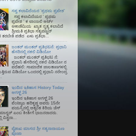
ಸಪ್ತ ಕಲಾವಿದೆಯರ ʼಪ್ರಥಮ ಪ್ರವೇಶʼ
ಸಪ್ತ ಕಲಾವಿದೆಯರ ʼ ಪ್ರಥಮ
ಪ್ರವೇಶ ʼ ಕ ಲಾಂಜಲಿ ಆರ್ಟ್
ಅಕಾಡೆಮಿಯ‌ ಖ್ಯಾತ ನೃತ್ಯ ಕಲಾವಿದೆ
ಶ್ರೀಮತಿ ಪ್ರತಿಭಾ ಸತ್ಯವಣ್ಣನ್
ತರಬೇತಿ ಪಡೆದ ಏಳು ಪ್ರತಿಭಾ...
ಜಂತರ್ ಮಂತರ್ ಪ್ರತಿಭಟನೆ: ಪ್ರಧಾನಿ
ಹೆಸರಿನಲ್ಲಿ ನಕಲಿ ವಿಡಿಯೋ
ಜಂತರ್ ಮಂತರ್ ಪ್ರತಿಭಟ ನೆ:
ಪ್ರಧಾನಿ ಹೆಸರಿನಲ್ಲಿ ನಕಲಿ ವಿಡಿಯೋ ನ
ವದೆಹಲಿ: ಸಾಮಾಜಿಕ ಜಾಲತಾಣಗಳಲ್ಲಿ
ತ್ತಿರುವ ವಿಡಿಯೋ ಒಂದರಲ್ಲಿ ಪ್ರಧಾನಿ ನರೇಂದ್ರ
.
ಇಂದಿನ ಇತಿಹಾಸ History Today
ಆಗಸ್ಟ್ 26
ಇಂದಿನ ಇತಿಹಾಸ ಆಗಸ್ಟ್ 26
ಪೆಂಟ್ಯಾಲ ಹರಿಕೃಷ್ಣ ಅವರು 15ನೇ
ವಯಸ್ಸಿನಲ್ಲಿ ಅತ್ಯಂತ ಕಿರಿಯ ಚೆಸ್
ಡ್ ಮಾಸ್ಟರ್ ಎಂಬ ಕೀರ್ತಿಗೆ ಭಾಜನರಾದರು.
ಿ ವಿಶ್ವನಾ...
ವೈಶಾಖ ಮಾಸದ ಶ್ರೀ ಸತ್ಯನಾರಾಯಣ
ಪೂಜಾ