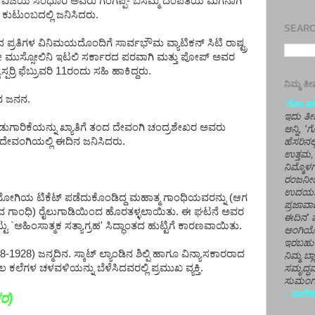
ಾವಿದ ವಿಜಯ ಸಿಂಧೂರ ಅವರು ಗಂಗಪ್ಪ- ಬಸಮ್ಮ ದಂಪತಿಯ ಮಗನಾಗಿ
ಕುಟುಂಬದಲ್ಲಿ ಜನಿಸಿದರು.
SEARCH
 ಪ್ರತಿಗಳ ವಿನಿಮಯದೊಂದಿಗೆ ಸಾರ್ವಭೌಮ ವ್ಯಾಟಿಕನ್ ಸಿಟಿ ರಾಷ್ಟ್ರ
ಬೆನಿಟೋ ಮುಸ್ಸೋಲಿನಿ ಇಟಲಿ ಸರ್ಕಾರದ ಪರವಾಗಿ ಮತ್ತು ಪೋಪ್ ಅವರ
ಾಸ್ಪರ್ರಿ ಫೆಬ್ರುವರಿ 11ರಂದು ಸಹಿ ಹಾಕಿದ್ದರು.
ನಿಮ್ಮ 
ಧವ ಜನನ.
'ಗೋ-ಪರಾ
ಇದು ತೀರ
ಗಾರಿಕೆಯನ್ನು ಖ್ಯಾತಿಗೆ ತಂದ ದೇವಂಗಿ ಚಂದ್ರಶೇಖರ ಅವರು
ಅನ್ನಿ, 
ಿನ ದೇವಂಗಿಯಲ್ಲಿ ಈದಿನ ಜನಿಸಿದರು.
ಹೆಸರಿನಲ
ಉತ್ತಮ, 
ನಿಮ್ಮೊ
ರಂಜನೀಯ
ಉದಯಶಂಕರ
್ಜೆ ಬೋಗಿಯ ಟಿಕೆಟ್ ಪಡೆದುಕೊಂಡಿದ್ದ ಮಹಾತ್ಮ ಗಾಂಧಿಯವರನ್ನು (ಆಗ
ಪ್ರಜಾವಾ
ಂಧಿ) ರೈಲುಗಾಡಿಯಿಂದ ಹೊರತಳ್ಳಲಾಯಿತು. ಈ ಘಟನೆ ಅವರ
ಈದಿನ' ವ
`ಅಹಿಂಸಾತ್ಮಕ ಸತ್ಯಾಗ್ರಹ' ಸಿದ್ಧಾಂತದ ಹುಟ್ಟಿಗೆ ಕಾರಣವಾಯಿತು.
ಅಂಗಿಯ
ಇರಬಹು
8-1928) ಜನ್ಮದಿನ. ಸ್ಕಾಟ್ ಲ್ಯಾಂಡಿನ ಶಿಲ್ಪಿ ಹಾಗೂ ವಿನ್ಯಾಸಕಾರರಾದ
ನಿಮ್ಮ ಬ್
ುಶಲ ಕಲೆಗಳ ಚಳವಳಿಯನ್ನು ಬೆಳೆಸಿದವರಲ್ಲಿ ಪ್ರಮುಖ ವ್ಯಕ್ತಿ.
ಸಮೃದ್ಧವ
ಸುಮಂಗಲ
- ನಾಗೇಶ
ಕರ
)