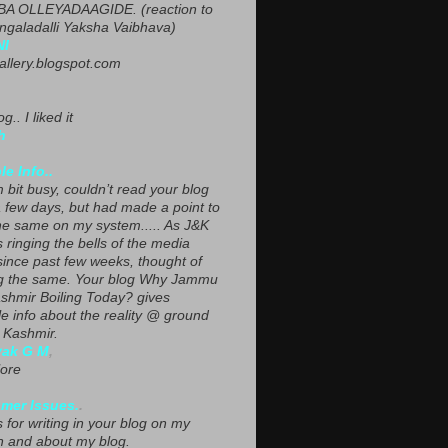
A OLLEYADAAGIDE. (reaction to
ngaladalli Yaksha Vaibhava)
NI
gallery.blogspot.com
g.. I liked it
h
le Info..
 bit busy, couldn’t read your blog
a few days, but had made a point to
he same on my system..... As J&K
s ringing the bells of the media
since past few weeks, thought of
g the same. Your blog Why Jammu
shmir Boiling Today? gives
le info about the reality @ ground
n Kashmir.
yak G M
,
ore
mer Issues.
.
 for writing in your blog on my
n and about my blog.