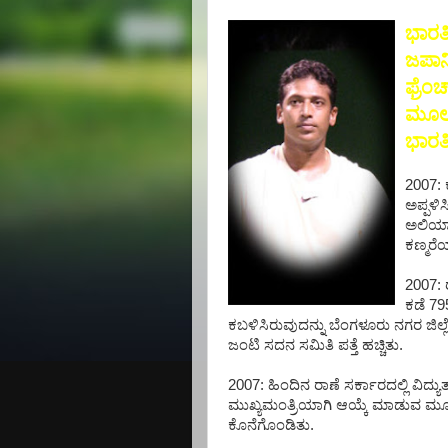
ಭಾರತ
ಜಪಾನಿ
ಫ್ರೆಂಚ
ಮೂಲಕ 
ಭಾರತ
2007: 
ಅಪ್ಪಳಿ
ಅಲಿಯಾಸ
ಕಣ್ಮರೆ
2007: 
ಕಡೆ 79
ಕಬಳಿಸಿರುವುದನ್ನು ಬೆಂಗಳೂರು ನಗರ ಜಿಲ್ಲೆ 
ಜಂಟಿ ಸದನ ಸಮಿತಿ ಪತ್ತೆ ಹಚ್ಚಿತು.
2007: ಹಿಂದಿನ ರಾಣೆ ಸರ್ಕಾರದಲ್ಲಿ ವಿದ
ಮುಖ್ಯಮಂತ್ರಿಯಾಗಿ ಆಯ್ಕೆ ಮಾಡುವ ಮೂಲಕ
ಕೊನೆಗೊಂಡಿತು.