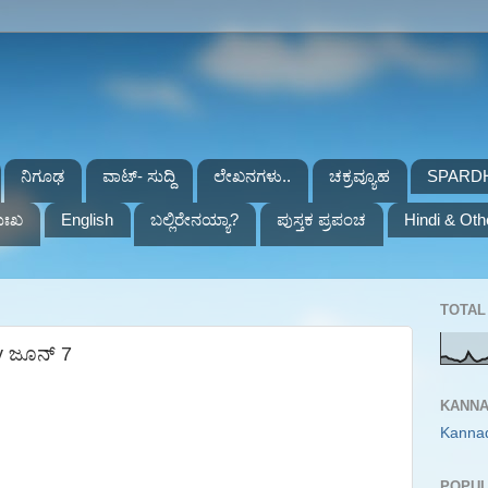
ನಿಗೂಢ
ವಾಟ್- ಸುದ್ದಿ
ಲೇಖನಗಳು..
ಚಕ್ರವ್ಯೂಹ
SPARD
ುಃಖ
English
ಬಲ್ಲಿರೇನಯ್ಯಾ?
ಪುಸ್ತಕ ಪ್ರಪಂಚ
Hindi & Oth
TOTAL 
y ಜೂನ್ 7
KANNA
Kanna
POPUL