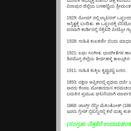
ಮೂಲಕ ಅಭಿವ್ಯಕ್ತಿ ಪಡಿಸಿದ ಚಿತ್ರ ಕಲ
ವಿಜಾಪುರ ಜಿಲ್ಲೆಯ ಬನಹಟ್ಟಿಯ ಶ್ರೀಮಂತ 
1929: ರೋಮ್ ನಲ್ಲಿ ಲ್ಯಾಟರನ್ ಒಪ್ಪಂದದ
ಅಸ್ತಿತ್ವಕ್ಕೆ ಬಂದಿತು. ಈ ಒಪ್ಪಂದಕ್ಕೆ 
ಪರವಾಗಿ ಕಾರ್ಡಿನಲ್ಲಿ ಸೆಕ್ರೆಟರಿ ಪೀಟ್ರೋ ಗ್ಯ
1928: ಸಾಹಿತಿ ಕುಲಕರ್ಣಿ ಬಿಂದು ಮಾ
1921: ಲಘು ಸಂಗೀತ, ಭಾವಗೀತೆಗಳ ಹಾಡು
ಶಿವಮೊಗ್ಗ ಜಿಲ್ಲೆಯ ತೀರ್ಥಹಳ್ಳಿ ತಾಲ್ಲೂಕ
1911: ಸಾಹಿತಿ ಕುಕ್ಕಿಲ ಕೃಷ್ಣಭಟ್ಟ ಜನನ.
1893: ದಕ್ಷಿಣ ಆಫ್ರಿಕದಲ್ಲಿ ಪ್ರಥಮ ದರ
ಅವರು ಕೇವಲ ಮೋಹನದಾಸ ಕರಮಚಂದ ಗಾ
ಬದುಕಿನ ಪ್ರಮುಖ ಘಟನೆಯಾಗಿ ಮಾರ್ಪಟ್ಟು 
1868: ಚಾರ್ಲ್ಸ್ ರೆನ್ನೀ ಮೆಕಿಂತೋಶ್ (186
ಇವರು ಗ್ರೇಟ್ ಬ್ರಿಟನ್ನಿನಲ್ಲಿ ಕಲೆ ಮತ್ತು ಕ
(ಸಂಗ್ರಹ:
ನೆತ್ರಕೆರೆ ಉದಯಶಂ