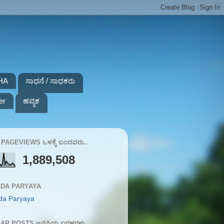
HA
ಸಾಧನೆ / ಸಾಧಕರು
er
ಹವ್ಯಕ
PAGEVIEWS ಒಳಕ್ಕೆ ಬಂದವರು..
1,889,508
DA PARYAYA
da Paryaya
AR POSTS ಜನಪ್ರಿಯ ಬರಹಗಳು