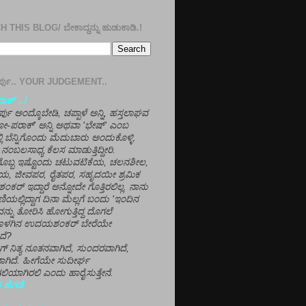
 THIS BLOG/ ಬೇಕಾದ್ದನ್ನು ಹುಡುಕಾಡಿ.!
ತೀರ್ಪು.. YOUR JUDGEMENT..
ಕ್' ..!
್ಪು ಅಂದ್ಕೊಬೇಡಿ, ಚಪ್ಪಾಳೆ ಅನ್ನಿ, ಹಸ್ತಲಾಘವ
'ಗೋ-ಪರಾಕ್' ಅನ್ನಿ ಅಥವಾ 'ಭೇಷ್' ಎಂಬ
್ಲಿ ಬೆನ್ನಿಗೊಂದು ಮೆದುಬಾರು ಅಂದುಕೊಳ್ಳಿ.
ನಂಬಲಸಾಧ್ಯ ಕೆಲಸ ಮಾಡುತ್ತಿದ್ದೀರಿ.
ಳಗೊಬ್ಬ ಇಷ್ಟೊಂದು ಚಟುವಟಿಕೆಯ, ಚಲನಶೀಲ,
, ಜೀವಪರ, ರೈತಪರ, ಸಹೃದಯೀ ಶ್ರಮಿಕ
್ ಇದ್ದಾರೆ ಅನ್ನೋದೇ ಗೊತ್ತಿರಲಿಲ್ಲ. ನಾನು
ಣಿಯಲ್ಲಿದ್ದಾಗ ದಿನಾ ಮೆಲ್ಲಗೆ ಬಂದು 'ಇಂದಿನ
ನ್ನು ತೋರಿಸಿ ಹೋಗುತ್ತಿದ್ದ ದೊಗಲೆ
ೊಳಗಿನ ಉದಯಶಂಕರ್ ಬೇರೆಯೇ
ದೆ?
ಲಾಗ್ ನಿತ್ಯ ನೂತನವಾಗಿದೆ, ಸುಂದರವಾಗಿದೆ,
ಾಗಿದೆ. ಹೀಗೆಯೇ ಸುದೀರ್ಘ
ಿಯಾಗಿರಲಿ ಎಂದು ಹಾರೈಸುತ್ತೇನೆ.
 ಹೆಗಡೆ