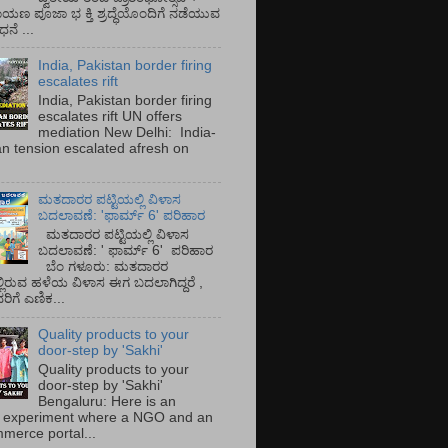
ಾಯಣ ಪೂಜಾ ಭ ಕ್ತಿ ಶ್ರದ್ಧೆಯೊಂದಿಗೆ ನಡೆಯುವ
ನೆ ...
India, Pakistan border firing
escalates rift
India, Pakistan border firing
escalates rift UN offers
mediation New Delhi: India-
an tension escalated afresh on
.
ಮತದಾರರ ಪಟ್ಟಿಯಲ್ಲಿ ವಿಳಾಸ
ಬದಲಾವಣೆ: 'ಫಾರ್ಮ್ 6' ಪರಿಹಾರ
ಮತದಾರರ ಪಟ್ಟಿಯಲ್ಲಿ ವಿಳಾಸ
ಬದಲಾವಣೆ: ' ಫಾರ್ಮ್ 6' ಪರಿಹಾರ
ಬೆಂ ಗಳೂರು: ಮತದಾರರ
್ಲಿರುವ ಹಳೆಯ ವಿಳಾಸ ಈಗ ಬದಲಾಗಿದ್ದರೆ ,
ಿಗೆ ಎಣಿಕ...
Quality products to your
door-step by 'Sakhi'
Quality products to your
door-step by 'Sakhi'
Bengaluru: Here is an
 experiment where a NGO and an
merce portal...