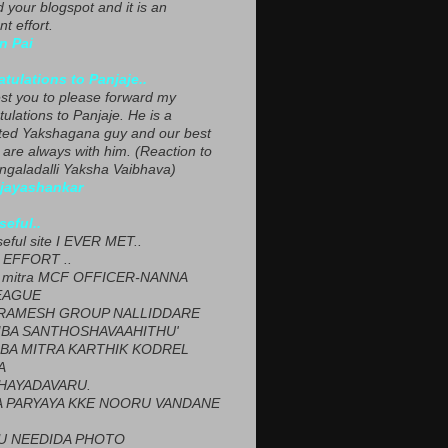
ed your blogspot and it is an
nt effort.
n Pai
tulations to Panjaje..
est you to please forward my
ulations to Panjaje. He is a
ted Yakshagana guy and our best
 are always with him. (Reaction to
ngaladalli Yaksha Vaibhava)
ijayashankar
seful..
seful site I EVER MET..
EFFORT ..
 mitra MCF OFFICER-NANNA
EAGUE
ARAMESH GROUP NALLIDDARE
BA SANTHOSHAVAAHITHU'
BA MITRA KARTHIK KODREL
A
HAYADAVARU.
 PARYAYA KKE NOORU VANDANE
U NEEDIDA PHOTO