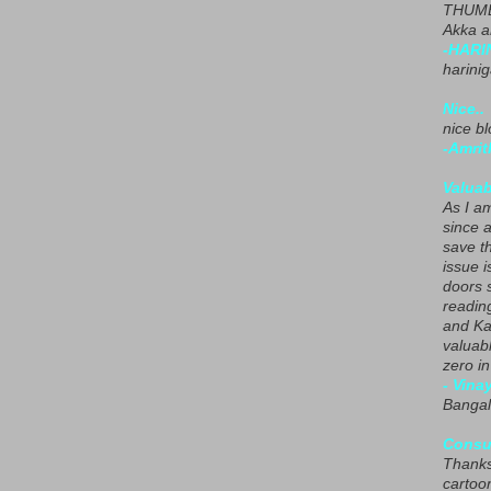
THUMB
Akka a
-HARI
harini
Nice..
nice blo
-Amrit
Valuab
As I am
since 
save t
issue i
doors 
readin
and Ka
valuab
zero i
- Vina
Bangal
Consu
Thanks
cartoo