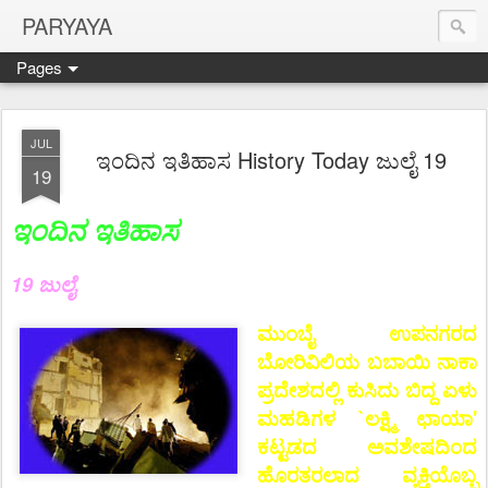
PARYAYA
Pages
JUL
ಇಂದಿನ ಇತಿಹಾಸ History Today ಜುಲೈ 19
19
ಇಂದಿನ ಇತಿಹಾಸ
19 ಜುಲೈ
ಮುಂಬೈ ಉಪನಗರದ
ಬೋರಿವಿಲಿಯ ಬಬಾಯಿ ನಾಕಾ
ಪ್ರದೇಶದಲ್ಲಿ ಕುಸಿದು ಬಿದ್ದ ಏಳು
ಮಹಡಿಗಳ `ಲಕ್ಷ್ಮಿ ಛಾಯಾ'
ಕಟ್ಟಡದ ಅವಶೇಷದಿಂದ
ಹೊರತರಲಾದ ವ್ಯಕ್ತಿಯೊಬ್ಬ