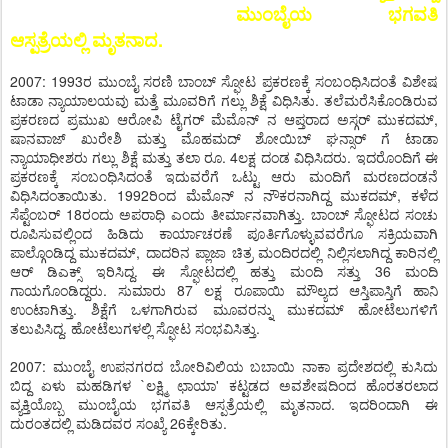
ಮುಂಬೈಯ ಭಗವತಿ
ಆಸ್ಪತ್ರೆಯಲ್ಲಿ ಮೃತನಾದ.
2007: 1993ರ ಮುಂಬೈ ಸರಣಿ ಬಾಂಬ್ ಸ್ಫೋಟ ಪ್ರಕರಣಕ್ಕೆ ಸಂಬಂಧಿಸಿದಂತೆ ವಿಶೇಷ
ಟಾಡಾ ನ್ಯಾಯಾಲಯವು ಮತ್ತೆ ಮೂವರಿಗೆ ಗಲ್ಲು ಶಿಕ್ಷೆ ವಿಧಿಸಿತು. ತಲೆಮರೆಸಿಕೊಂಡಿರುವ
ಪ್ರಕರಣದ ಪ್ರಮುಖ ಆರೋಪಿ ಟೈಗರ್ ಮೆಮೊನ್ ನ ಆಪ್ತರಾದ ಅಸ್ಗರ್ ಮುಕದಮ್,
ಷಾನವಾಜ್ ಖುರೇಶಿ ಮತ್ತು ಮೊಹಮದ್ ಶೋಯಿಬ್ ಘನ್ಸಾರ್ ಗೆ ಟಾಡಾ
ನ್ಯಾಯಾಧೀಶರು ಗಲ್ಲು ಶಿಕ್ಷೆ ಮತ್ತು ತಲಾ ರೂ. 4ಲಕ್ಷ ದಂಡ ವಿಧಿಸಿದರು. ಇದರೊಂದಿಗೆ ಈ
ಪ್ರಕರಣಕ್ಕೆ ಸಂಬಂಧಿಸಿದಂತೆ ಇದುವರೆಗೆ ಒಟ್ಟು ಆರು ಮಂದಿಗೆ ಮರಣದಂಡನೆ
ವಿಧಿಸಿದಂತಾಯಿತು. 1992ರಿಂದ ಮೆಮೊನ್ ನ ನೌಕರನಾಗಿದ್ದ ಮುಕದಮ್, ಕಳೆದ
ಸೆಪ್ಟೆಂಬರ್ 18ರಂದು ಅಪರಾಧಿ ಎಂದು ತೀರ್ಮಾನವಾಗಿತ್ತು. ಬಾಂಬ್ ಸ್ಫೋಟದ ಸಂಚು
ರೂಪಿಸುವಲ್ಲಿಂದ ಹಿಡಿದು ಕಾರ್ಯಾಚರಣೆ ಪೂರ್ತಿಗೊಳ್ಳುವವರೆಗೂ ಸಕ್ರಿಯವಾಗಿ
ಪಾಲ್ಗೊಂಡಿದ್ದ ಮುಕದಮ್, ದಾದರಿನ ಪ್ಲಾಜಾ ಚಿತ್ರ ಮಂದಿರದಲ್ಲಿ ನಿಲ್ಲಿಸಲಾಗಿದ್ದ ಕಾರಿನಲ್ಲಿ
ಆರ್ ಡಿಎಕ್ಸ್ ಇರಿಸಿದ್ದ. ಈ ಸ್ಫೋಟದಲ್ಲಿ ಹತ್ತು ಮಂದಿ ಸತ್ತು 36 ಮಂದಿ
ಗಾಯಗೊಂಡಿದ್ದರು. ಸುಮಾರು 87 ಲಕ್ಷ ರೂಪಾಯಿ ಮೌಲ್ಯದ ಆಸ್ತಿಪಾಸ್ತಿಗೆ ಹಾನಿ
ಉಂಟಾಗಿತ್ತು. ಶಿಕ್ಷೆಗೆ ಒಳಗಾಗಿರುವ ಮೂವರನ್ನು ಮುಕದಮ್ ಹೋಟೆಲುಗಳಿಗೆ
ತಲುಪಿಸಿದ್ದ. ಹೋಟೆಲುಗಳಲ್ಲಿ ಸ್ಫೋಟ ಸಂಭವಿಸಿತ್ತು.
2007: ಮುಂಬೈ ಉಪನಗರದ ಬೋರಿವಿಲಿಯ ಬಬಾಯಿ ನಾಕಾ ಪ್ರದೇಶದಲ್ಲಿ ಕುಸಿದು
ಬಿದ್ದ ಏಳು ಮಹಡಿಗಳ `ಲಕ್ಷ್ಮಿ ಛಾಯಾ' ಕಟ್ಟಡದ ಅವಶೇಷದಿಂದ ಹೊರತರಲಾದ
ವ್ಯಕ್ತಿಯೊಬ್ಬ ಮುಂಬೈಯ ಭಗವತಿ ಆಸ್ಪತ್ರೆಯಲ್ಲಿ ಮೃತನಾದ. ಇದರಿಂದಾಗಿ ಈ
ದುರಂತದಲ್ಲಿ ಮಡಿದವರ ಸಂಖ್ಯೆ 26ಕ್ಕೇರಿತು.