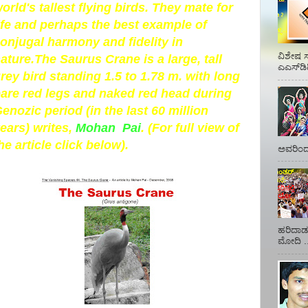
orld's tallest flying birds. They mate for
ife and perhaps the best example of
onjugal harmony and fidelity in
ವಿಶೇಷ ಸ
ature.The Saurus Crane is a large, tall
ಎಎಸ್‌ಡಿ
rey bird standing 1.5 to 1.78 m. with long
are red legs and naked red head during
enozic period (in the last 60 million
ears) writes,
Mohan Pai
. (For full view of
he article click below).
ಅವರಿಂದ 
ಹರಿದಾಡು
ಮೋದಿ ..