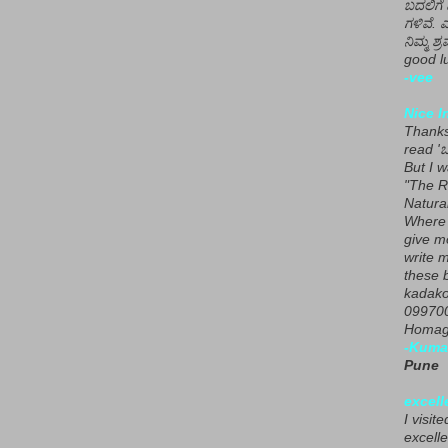
ಬದಲಿಗೆ 
ಗಳಿವೆ. 
ನಿಮ್ಮ ಶ್ರ
good lu
-vee
Nice I
Thanks 
read 'ಒ
But I 
"The R
Natura
Where 
give m
write m
these b
kadako
099700
Homage
-Kuma
Pune
excell
I visit
excelle