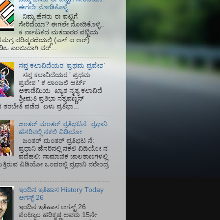
ಈಗಲೇ ನೋಡಿಕೊಳ್ಳಿ..
ನಿಮ್ಮ ಹೆಸರು ಈ ಪಟ್ಟಿಗೆ
ಸೇರಿದೆಯಾ? ಈಗಲೇ ನೋಡಿಕೊಳ್ಳಿ..
ಕ ರ್ನಾಟಕದ ಮತದಾರರ ಪಟ್ಟಿಯ
ಮಗ್ರ ಪರಿಷ್ಕರಣೆಯಲ್ಲಿ (ಎಸ್‌ ಐ ಆರ್)‌
ಡಿಒ ಎಂಬುದಾಗಿ ವರ್...
ಸಪ್ತ ಕಲಾವಿದೆಯರ ʼಪ್ರಥಮ ಪ್ರವೇಶʼ
ಸಪ್ತ ಕಲಾವಿದೆಯರ ʼ ಪ್ರಥಮ
ಪ್ರವೇಶ ʼ ಕ ಲಾಂಜಲಿ ಆರ್ಟ್
ಅಕಾಡೆಮಿಯ‌ ಖ್ಯಾತ ನೃತ್ಯ ಕಲಾವಿದೆ
ಶ್ರೀಮತಿ ಪ್ರತಿಭಾ ಸತ್ಯವಣ್ಣನ್
ತರಬೇತಿ ಪಡೆದ ಏಳು ಪ್ರತಿಭಾ...
ಜಂತರ್ ಮಂತರ್ ಪ್ರತಿಭಟನೆ: ಪ್ರಧಾನಿ
ಹೆಸರಿನಲ್ಲಿ ನಕಲಿ ವಿಡಿಯೋ
ಜಂತರ್ ಮಂತರ್ ಪ್ರತಿಭಟ ನೆ:
ಪ್ರಧಾನಿ ಹೆಸರಿನಲ್ಲಿ ನಕಲಿ ವಿಡಿಯೋ ನ
ವದೆಹಲಿ: ಸಾಮಾಜಿಕ ಜಾಲತಾಣಗಳಲ್ಲಿ
ತ್ತಿರುವ ವಿಡಿಯೋ ಒಂದರಲ್ಲಿ ಪ್ರಧಾನಿ ನರೇಂದ್ರ
.
ಇಂದಿನ ಇತಿಹಾಸ History Today
ಆಗಸ್ಟ್ 26
ಇಂದಿನ ಇತಿಹಾಸ ಆಗಸ್ಟ್ 26
ಪೆಂಟ್ಯಾಲ ಹರಿಕೃಷ್ಣ ಅವರು 15ನೇ