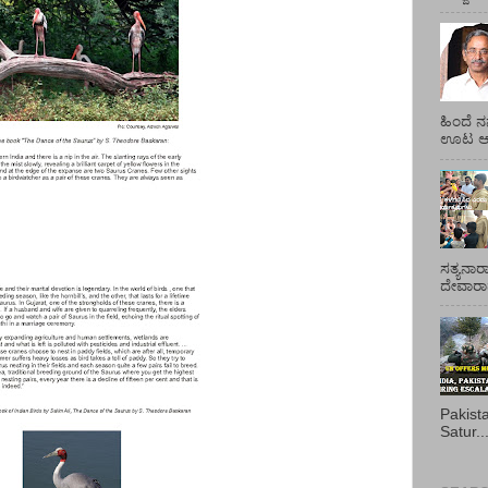
ಹಿಂದೆ ನ
ಊಟ ಆಯ್
ಸತ್ಯನಾರ
ದೇವಾರಾಧ
Pakist
Satur..