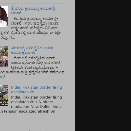
ಕೊನೆಯ ಕ್ಷಣದಲ್ಲೂ ಕಾಯಕದ್ದೇ
ಚಿಂತನೆ..
ಕೊನೆಯ ಕ್ಷಣದಲ್ಲೂ ಕಾಯಕದ್ದೇ
ಚಿಂತನೆ.. ಸರ್.‌ ಹದಿನೈದು ನಿಮಿಷ
ಅಷ್ಟೇ ಸಾರ್.‌ ಹದಿನೈದು ನಿಮಿಷದ
ನ್ನ ಬಳಿ ಫೋನಿನಲ್ಲಿ ಮಾತನಾಡಿದ್ದರು.ಈಗಷ್ಟೇ
ತು. ಗ...
ದೇಗುಲಕ್ಕೆ ಕಳೆಗಟ್ಟಿಸಿದ ಎರಡು
ಕಾರ್ಯಕ್ರಮಗಳು
ದೇಗುಲಕ್ಕೆ ಕಳೆಗಟ್ಟಿಸಿದ ಎರಡು
ಕಾರ್ಯಕ್ರಮಗಳು ಯಕ್ಷಗಾನ ತರಗತಿ
ದ್ವಿತೀಯ ತಂಡ ಪ್ರಾರಂಭೋತ್ಸವ +
ಾಯಣ ಪೂಜಾ ಭ ಕ್ತಿ ಶ್ರದ್ಧೆಯೊಂದಿಗೆ ನಡೆಯುವ
ನೆ ...
India, Pakistan border firing
escalates rift
India, Pakistan border firing
escalates rift UN offers
mediation New Delhi: India-
an tension escalated afresh on
.