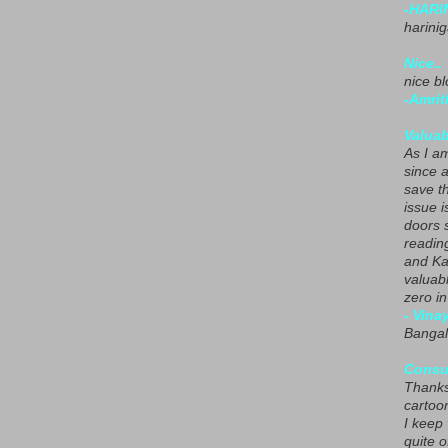
-HARI
harini
Nice..
nice blo
-Amrit
Valuab
As I am
since 
save t
issue i
doors 
readin
and Ka
valuab
zero i
- Vina
Bangal
Consu
Thanks
cartoo
I keep
quite o