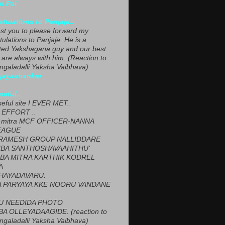
n Pai
tulations to Panjaje..
est you to please forward my
ulations to Panjaje. He is a
ted Yakshagana guy and our best
 are always with him. (Reaction to
ngaladalli Yaksha Vaibhava)
ijayashankar
seful..
seful site I EVER MET..
EFFORT ..
 mitra MCF OFFICER-NANNA
EAGUE
ARAMESH GROUP NALLIDDARE
BA SANTHOSHAVAAHITHU'
BA MITRA KARTHIK KODREL
A
HAYADAVARU.
 PARYAYA KKE NOORU VANDANE
U NEEDIDA PHOTO
A OLLEYADAAGIDE. (reaction to
ngaladalli Yaksha Vaibhava)