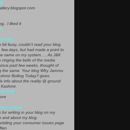
NI
gallery.blogspot.com
g.. I liked it
h
le Info..
 bit busy, couldn’t read your blog
a few days, but had made a point to
he same on my system..... As J&K
s ringing the bells of the media
since past few weeks, thought of
g the same. Your blog Why Jammu
shmir Boiling Today? gives
le info about the reality @ ground
n Kashmir.
yak G M
,
ore
mer Issues.
.
 for writing in your blog on my
n and about my blog.
 visiting your consumer issues page
ften.