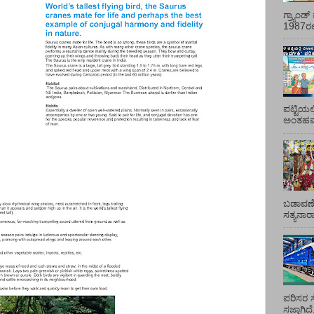
ಗ್ರ್ಯಾಂ
1987ರಲ್ಲ
ಪಟ್ಟಿಯಲ
ಅಂತಹವರ
ಬಡಾವಣೆ
ಸತ್ಯನಾ
ಪರಿಸರ ಸ
ಸಜ್ಜಾಗಿದ