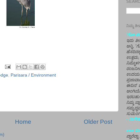
SEARCH
ನಿಮ್ಮ 
'ಗೋ-ಪರಾ
ಇದು ತೀರ
ಅನ್ನಿ, 
ಹೆಸರಿನಲ
ಉತ್ತಮ, 
ನಿಮ್ಮೊ
ರಂಜನೀಯ
ಉದಯಶಂಕರ
edge
,
Parisara / Environment
ಪ್ರಜಾವಾ
ಈದಿನ' ವ
ಅಂಗಿಯ
ಇರಬಹು
ನಿಮ್ಮ ಬ್
ಸಮೃದ್ಧವ
ಸುಮಂಗಲ
- ನಾಗೇಶ
Home
Older Post
vee ಮನ
m)
ವ್ಹಾರೆವ್ಹ