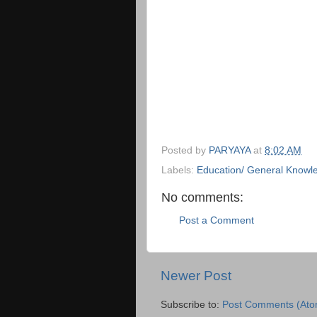
Posted by
PARYAYA
at
8:02 AM
Labels:
Education/ General Knowl
No comments:
Post a Comment
Newer Post
Subscribe to:
Post Comments (Ato