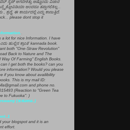
ವೆಬ್ ಸೈಟ್ ಆಗಬೇಕಿತ್ತು.ಅಷ್ಟೊಂದು ವಿಚಾರ
ಎನ್ಸೈಕ್ಲೋಪಿಡಿಯಾ ಅಂದರೂ ತಪ್ಪಾಗಲಿಕಿಲ್ಲ...
ಮ , ಶ್ರದ್ಧೆ, ಈ ಕಾರ್ಯದಲ್ಲಿ ಎದ್ದು ಕಾಣುತ್ತಿದೆ.
ck... please dont stop it
nformation.
.
a lot for nice Information. I have
ಂದು ಹುಲ್ಲಿನ ಕ್ರಾಂತಿ' kannada book.
want both "One-Straw Revolution"
oad Back to Nature and The
l Way Of Farming" English Books.
can I get both the books? can you
ore information? Would you please
e if you know about availibility
ooks. This is my mail ID:
lla@gmail.com and phone no.
15493 (Reaction to "Green Tea
 to Fukuoka": )
rswamy (ಕುಕೂಊ..)
ent..1
ed your blogspot and it is an
nt effort.