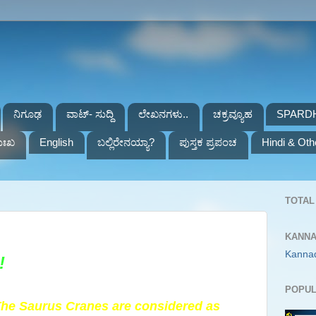
ನಿಗೂಢ
ವಾಟ್- ಸುದ್ದಿ
ಲೇಖನಗಳು..
ಚಕ್ರವ್ಯೂಹ
SPARD
ುಃಖ
English
ಬಲ್ಲಿರೇನಯ್ಯಾ?
ಪುಸ್ತಕ ಪ್ರಪಂಚ
Hindi & Oth
TOTAL 
KANNA
Kanna
!
POPUL
he Saurus Cranes are considered as