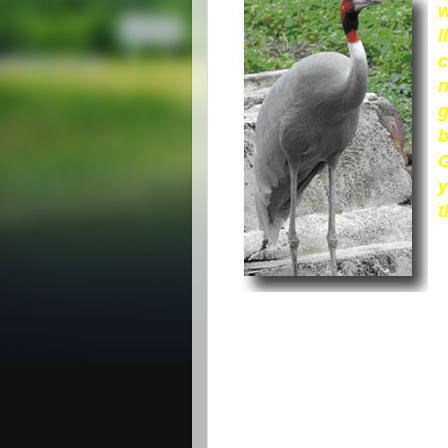
w
l
c
n
g
b
G
y
t