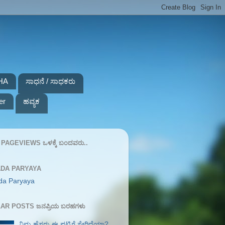
HA
ಸಾಧನೆ / ಸಾಧಕರು
er
ಹವ್ಯಕ
PAGEVIEWS ಒಳಕ್ಕೆ ಬಂದವರು..
DA PARYAYA
da Paryaya
AR POSTS ಜನಪ್ರಿಯ ಬರಹಗಳು
ನಿಮ್ಮ ಹೆಸರು ಈ ಪಟ್ಟಿಗೆ ಸೇರಿದೆಯಾ?