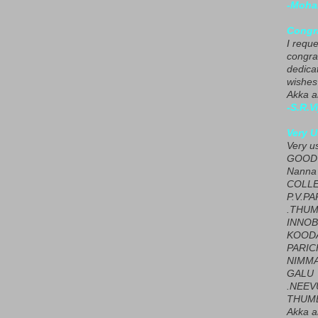
-Moha
Congra
I requ
congrat
dedica
wishes
Akka a
-S.R.V
Very U
Very u
GOOD 
Nanna
COLL
P.V.P
.THUM
INNOB
KOOD
PARIC
NIMMA
GALU
.NEEV
THUMB
Akka a