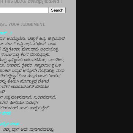
 THIS BLOG/ ಬೇಕಾದ್ದನ್ನು ಹುಡುಕಾಡಿ.!
ತೀರ್ಪು.. YOUR JUDGEMENT..
ಕ್' ..!
್ಪು ಅಂದ್ಕೊಬೇಡಿ, ಚಪ್ಪಾಳೆ ಅನ್ನಿ, ಹಸ್ತಲಾಘವ
'ಗೋ-ಪರಾಕ್' ಅನ್ನಿ ಅಥವಾ 'ಭೇಷ್' ಎಂಬ
್ಲಿ ಬೆನ್ನಿಗೊಂದು ಮೆದುಬಾರು ಅಂದುಕೊಳ್ಳಿ.
ನಂಬಲಸಾಧ್ಯ ಕೆಲಸ ಮಾಡುತ್ತಿದ್ದೀರಿ.
ಳಗೊಬ್ಬ ಇಷ್ಟೊಂದು ಚಟುವಟಿಕೆಯ, ಚಲನಶೀಲ,
, ಜೀವಪರ, ರೈತಪರ, ಸಹೃದಯೀ ಶ್ರಮಿಕ
್ ಇದ್ದಾರೆ ಅನ್ನೋದೇ ಗೊತ್ತಿರಲಿಲ್ಲ. ನಾನು
ಣಿಯಲ್ಲಿದ್ದಾಗ ದಿನಾ ಮೆಲ್ಲಗೆ ಬಂದು 'ಇಂದಿನ
ನ್ನು ತೋರಿಸಿ ಹೋಗುತ್ತಿದ್ದ ದೊಗಲೆ
ೊಳಗಿನ ಉದಯಶಂಕರ್ ಬೇರೆಯೇ
ದೆ?
ಲಾಗ್ ನಿತ್ಯ ನೂತನವಾಗಿದೆ, ಸುಂದರವಾಗಿದೆ,
ಾಗಿದೆ. ಹೀಗೆಯೇ ಸುದೀರ್ಘ
ಿಯಾಗಿರಲಿ ಎಂದು ಹಾರೈಸುತ್ತೇನೆ.
 ಹೆಗಡೆ
ಸ್ಸಿನ ಮಾತು .
ಾ... ನಿಮ್ಮ ಬ್ಲಾಗ್ ಅದು ಬ್ಲಾಗಾಗಿರಬಾದಿತ್ತು.