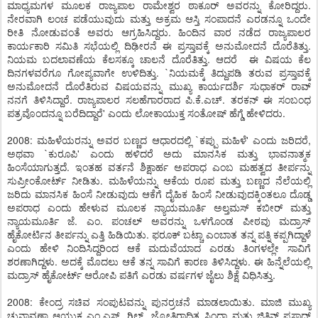
ಮಾಧ್ಯಮಗಳ ಮೂಲಕ ರಾಜ್ಯಪಾಲ ರಾಮೇಶ್ವರ ಠಾಕೂರ್ ಅವರನ್ನು ಕೋರಿದ್ದರು.
ನೇರವಾಗಿ ಲಂಚ ಪಡೆಯುವುದು ಮತ್ತು ಅಕ್ರಮ ಆಸ್ತಿ ಸಂಪಾದನೆ ಎರಡನ್ನೂ ಒಂದೇ
ರೀತಿ ನೋಡುವಂತೆ ಅವರು ಆಗ್ರಹಿಸಿದ್ದರು. ಹಿಂದಿನ ವಾರ ನಡೆದ ರಾಜ್ಯಪಾಲರ
ಕಾರ್ಯಕಾರಿ ಸಮಿತಿ ಸಭೆಯಲ್ಲಿ ದಿಢೀರನೆ ಈ ಪ್ರಸ್ತಾವಕ್ಕೆ ಅನುಮೋದನೆ ದೊರೆತಿತ್ತು.
ನಿಯಮ ಬದಲಾವಣೆಯ ಕೆಲಸಕ್ಕೂ ಚಾಲನೆ ದೊರೆತಿತ್ತು. ಆದರೆ ಈ ವಿಷಯ ಕೆಲ
ದಿನಗಳವರೆಗೂ ಗೋಪ್ಯವಾಗೇ ಉಳಿದಿತ್ತು. `ನಿಯಮಕ್ಕೆ ತಿದ್ದುಪಡಿ ತರುವ ಪ್ರಸ್ತಾವಕ್ಕೆ
ಅನುಮೋದನೆ ದೊರೆತಿರುವ ವಿಷಯವನ್ನು ಮುಖ್ಯ ಕಾರ್ಯದರ್ಶಿ ಸುಧಾಕರ್ ರಾವ್
ನನಗೆ ತಿಳಿಸಿದ್ದಾರೆ. ರಾಜ್ಯಪಾಲರ ಸಲಹೆಗಾರರಾದ ಪಿ.ಕೆ.ಎಚ್. ತರಕನ್ ಈ ಸಂಬಂಧ
ಪತ್ರವೊಂದನ್ನೂ ಬರೆದಿದ್ದಾರೆ' ಎಂದು ಲೋಕಾಯುಕ್ತ ಸಂತೋಷ್ ಹೆಗ್ಡೆ ಹೇಳಿದರು.
2008: ಮಹಿಳೆಯರನ್ನು ಅವರ ಬಣ್ಣದ ಆಧಾರದಲ್ಲಿ `ಕಪ್ಪು ಮಹಿಳೆ' ಎಂದು ಜರಿದರೆ,
ಅಥವಾ `ಕುರೂಪಿ' ಎಂದು ಹಳಿದರೆ ಅದು ಮಾನಸಿಕ ಮತ್ತು ಭಾವನಾತ್ಮಕ
ಹಿಂಸೆಯಾಗುತ್ತದೆ. ಇಂತಹ ವರ್ತನೆ ಶಿಕ್ಷಾರ್ಹ ಅಪರಾಧ ಎಂಬ ಮಹತ್ವದ ತೀರ್ಪನ್ನು
ಸುಪ್ರೀಂಕೋರ್ಟ್ ನೀಡಿತು. ಮಹಿಳೆಯನ್ನು ಆಕೆಯ ರೂಪ ಮತ್ತು ಬಣ್ಣದ ನೆಲೆಯಲ್ಲಿ
ಜರಿದು ಮಾನಸಿಕ ಹಿಂಸೆ ನೀಡುವುದು ಆಕೆಗೆ ದೈಹಿಕ ಹಿಂಸೆ ನೀಡುವುದಕ್ಕಿಂತಲೂ ದೊಡ್ಡ
ಅಪರಾಧ ಎಂದು ಹೇಳುವ ಮೂಲಕ ನ್ಯಾಯಮೂರ್ತಿ ಅಲ್ತಮಸ್ ಕಬೀರ್ ಮತ್ತು
ನ್ಯಾಯಮೂರ್ತಿ ಜೆ. ಎಂ. ಪಂಚಲ್ ಅವರನ್ನು ಒಳಗೊಂಡ ಪೀಠವು ಮದ್ರಾಸ್
ಹೈಕೋರ್ಟಿನ ತೀರ್ಪನ್ನು ಎತ್ತಿ ಹಿಡಿಯಿತು. ಫರೂಕ್ ಬಟ್ಚಾ ಎಂಬಾತ ತನ್ನ ಪತ್ನಿ ಕಪ್ಪಗಿದ್ದಾಳೆ
ಎಂದು ಹೇಳಿ ನಿಂದಿಸಿದ್ದರಿಂದ ಆಕೆ ಮದುವೆಯಾದ ಎರಡು ತಿಂಗಳಲ್ಲೇ ಸಾವಿಗೆ
ಶರಣಾಗಿದ್ದಳು. ಅದಕ್ಕೆ ಮೊದಲು ಆಕೆ ತನ್ನ ಸಾವಿಗೆ ಕಾರಣ ತಿಳಿಸಿದ್ದಳು. ಈ ಹಿನ್ನೆಲೆಯಲ್ಲಿ
ಮದ್ರಾಸ್ ಹೈಕೋರ್ಟ್ ಆರೋಪಿ ಪತಿಗೆ ಎರಡು ವರ್ಷಗಳ ಜೈಲು ಶಿಕ್ಷೆ ವಿಧಿಸಿತ್ತು.
2008: ಕೇಂದ್ರ ಸಚಿವ ಸಂಪುಟವನ್ನು ಪುನರ್ರಚನೆ ಮಾಡಲಾಯಿತು. ಮಾಜಿ ಮುಖ್ಯ
ಚುನಾವಣಾ ಆಯುಕ್ತ ಎಂ.ಎಸ್. ಗಿಲ್, ಜ್ಯೋತಿರಾದಿತ್ಯ ಸಿಂಧ್ಯಾ ಮತ್ತು ಜಿತಿನ್ ಪ್ರಸಾದ್