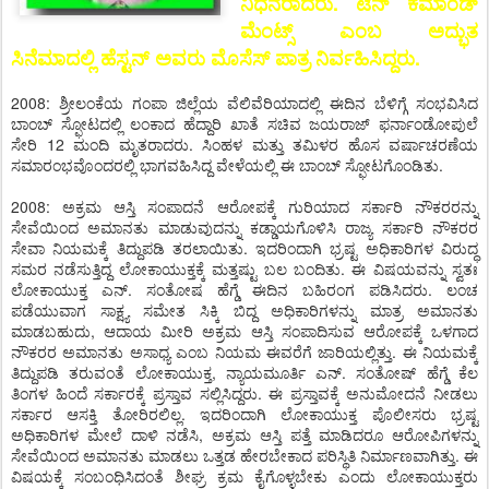
ನಿಧನರಾದರು. ಟೆನ್ ಕಮಾಂಡ್
ಮೆಂಟ್ಸ್ ಎಂಬ ಅದ್ಭುತ
ಸಿನೆಮಾದಲ್ಲಿ ಹೆಸ್ಟನ್ ಅವರು ಮೊಸೆಸ್ ಪಾತ್ರ ನಿರ್ವಹಿಸಿದ್ದರು.
2008: ಶ್ರೀಲಂಕೆಯ ಗಂಪಾ ಜಿಲ್ಲೆಯ ವೆಲಿವೆರಿಯಾದಲ್ಲಿ ಈದಿನ ಬೆಳಿಗ್ಗೆ ಸಂಭವಿಸಿದ
ಬಾಂಬ್ ಸ್ಫೋಟದಲ್ಲಿ ಲಂಕಾದ ಹೆದ್ದಾರಿ ಖಾತೆ ಸಚಿವ ಜಯರಾಜ್ ಫರ್ನಾಂಡೋಪುಲೆ
ಸೇರಿ 12 ಮಂದಿ ಮೃತರಾದರು. ಸಿಂಹಳ ಮತ್ತು ತಮಿಳರ ಹೊಸ ವರ್ಷಾಚರಣೆಯ
ಸಮಾರಂಭವೊಂದರಲ್ಲಿ ಭಾಗವಹಿಸಿದ್ದ ವೇಳೆಯಲ್ಲಿ ಈ ಬಾಂಬ್ ಸ್ಫೋಟಗೊಂಡಿತು.
2008: ಅಕ್ರಮ ಆಸ್ತಿ ಸಂಪಾದನೆ ಆರೋಪಕ್ಕೆ ಗುರಿಯಾದ ಸರ್ಕಾರಿ ನೌಕರರನ್ನು
ಸೇವೆಯಿಂದ ಅಮಾನತು ಮಾಡುವುದನ್ನು ಕಡ್ಡಾಯಗೊಳಿಸಿ ರಾಜ್ಯ ಸರ್ಕಾರಿ ನೌಕರರ
ಸೇವಾ ನಿಯಮಕ್ಕೆ ತಿದ್ದುಪಡಿ ತರಲಾಯಿತು. ಇದರಿಂದಾಗಿ ಭ್ರಷ್ಟ ಅಧಿಕಾರಿಗಳ ವಿರುದ್ಧ
ಸಮರ ನಡೆಸುತ್ತಿದ್ದ ಲೋಕಾಯುಕ್ತಕ್ಕೆ ಮತ್ತಷ್ಟು ಬಲ ಬಂದಿತು. ಈ ವಿಷಯವನ್ನು ಸ್ವತಃ
ಲೋಕಾಯುಕ್ತ ಎನ್. ಸಂತೋಷ ಹೆಗ್ಡೆ ಈದಿನ ಬಹಿರಂಗ ಪಡಿಸಿದರು. ಲಂಚ
ಪಡೆಯುವಾಗ ಸಾಕ್ಷ್ಯ ಸಮೇತ ಸಿಕ್ಕಿ ಬಿದ್ದ ಅಧಿಕಾರಿಗಳನ್ನು ಮಾತ್ರ ಅಮಾನತು
ಮಾಡಬಹುದು, ಆದಾಯ ಮೀರಿ ಅಕ್ರಮ ಆಸ್ತಿ ಸಂಪಾದಿಸುವ ಆರೋಪಕ್ಕೆ ಒಳಗಾದ
ನೌಕರರ ಅಮಾನತು ಅಸಾಧ್ಯ ಎಂಬ ನಿಯಮ ಈವರೆಗೆ ಜಾರಿಯಲ್ಲಿತ್ತು. ಈ ನಿಯಮಕ್ಕೆ
ತಿದ್ದುಪಡಿ ತರುವಂತೆ ಲೋಕಾಯುಕ್ತ, ನ್ಯಾಯಮೂರ್ತಿ ಎನ್. ಸಂತೋಷ್ ಹೆಗ್ಡೆ ಕೆಲ
ತಿಂಗಳ ಹಿಂದೆ ಸರ್ಕಾರಕ್ಕೆ ಪ್ರಸ್ತಾವ ಸಲ್ಲಿಸಿದ್ದರು. ಈ ಪ್ರಸ್ತಾವಕ್ಕೆ ಅನುಮೋದನೆ ನೀಡಲು
ಸರ್ಕಾರ ಆಸಕ್ತಿ ತೋರಿರಲಿಲ್ಲ. ಇದರಿಂದಾಗಿ ಲೋಕಾಯುಕ್ತ ಪೊಲೀಸರು ಭ್ರಷ್ಟ
ಅಧಿಕಾರಿಗಳ ಮೇಲೆ ದಾಳಿ ನಡೆಸಿ, ಅಕ್ರಮ ಆಸ್ತಿ ಪತ್ತೆ ಮಾಡಿದರೂ ಆರೋಪಿಗಳನ್ನು
ಸೇವೆಯಿಂದ ಅಮಾನತು ಮಾಡಲು ಒತ್ತಡ ಹೇರಬೇಕಾದ ಪರಿಸ್ಥಿತಿ ನಿರ್ಮಾಣವಾಗಿತ್ತು. ಈ
ವಿಷಯಕ್ಕೆ ಸಂಬಂಧಿಸಿದಂತೆ ಶೀಘ್ರ ಕ್ರಮ ಕೈಗೊಳ್ಳಬೇಕು ಎಂದು ಲೋಕಾಯುಕ್ತರು