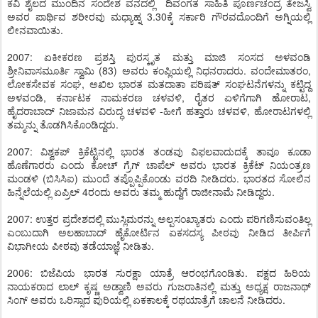
ಕವಿ ಶೈಲದ ಮುಂದಿನ ಸಂದೇಶ ವನದಲ್ಲಿ ದಿವಂಗತ ಸಾಹಿತಿ ಪೂರ್ಣಚಂದ್ರ ತೇಜಸ್ವಿ
ಅವರ ಪಾರ್ಥಿವ ಶರೀರವು ಮಧ್ಯಾಹ್ನ 3.30ಕ್ಕೆ ಸರ್ಕಾರಿ ಗೌರವದೊಂದಿಗೆ ಅಗ್ನಿಯಲ್ಲಿ
ಲೀನವಾಯಿತು.
2007: ಏಕೀಕರಣ ಪ್ರಶಸ್ತಿ ಪುರಸ್ಕೃತ ಮತ್ತು ಮಾಜಿ ಸಂಸದ ಅಳವಂಡಿ
ಶ್ರೀನಿವಾಸಮೂರ್ತಿ ಸ್ವಾಮಿ (83) ಅವರು ಕಂಪ್ಲಿಯಲ್ಲಿ ನಿಧನರಾದರು. ವಂದೇಮಾತರಂ,
ಲೋಕಸೇವಕ ಸಂಘ, ಅಖಿಲ ಭಾರತ ಮತದಾತಾ ಪರಿಷತ್ ಸಂಘಟನೆಗಳನ್ನು ಕಟ್ಟಿದ್ದ
ಅಳವಂಡಿ, ಕರ್ನಾಟಕ ನಾಮಕರಣ ಚಳವಳಿ, ರೈತರ ಏಳಿಗೆಗಾಗಿ ಹೋರಾಟ,
ಹೈದರಾಬಾದ್ ನಿಜಾಮನ ವಿರುದ್ಧ ಚಳವಳಿ -ಹೀಗೆ ಹತ್ತಾರು ಚಳವಳಿ, ಹೋರಾಟಗಳಲ್ಲಿ
ತಮ್ಮನ್ನು ತೊಡಗಿಸಿಕೊಂಡಿದ್ದರು.
2007: ವಿಶ್ವಕಪ್ ಕ್ರಿಕೆಟ್ಟಿನಲ್ಲಿ ಭಾರತ ತಂಡವು ವಿಫಲವಾದುದಕ್ಕೆ ತಾವೂ ಕೂಡಾ
ಹೊಣೆಗಾರರು ಎಂದು ಕೋಚ್ ಗ್ರೆಗ್ ಚಾಪೆಲ್ ಅವರು ಭಾರತ ಕ್ರಿಕೆಟ್ ನಿಯಂತ್ರಣ
ಮಂಡಳಿ (ಬಿಸಿಸಿಐ) ಮುಂದೆ ತಪ್ಪೊಪ್ಪಿಕೊಂಡು ವರದಿ ನೀಡಿದರು. ಭಾರತದ ಸೋಲಿನ
ಹಿನ್ನೆಲೆಯಲ್ಲಿ ಏಪ್ರಿಲ್ 4ರಂದು ಅವರು ತಮ್ಮ ಹುದ್ದೆಗೆ ರಾಜೀನಾಮೆ ನೀಡಿದ್ದರು.
2007: ಉತ್ತರ ಪ್ರದೇಶದಲ್ಲಿ ಮುಸ್ಲಿಮರನ್ನು ಅಲ್ಪಸಂಖ್ಯಾತರು ಎಂದು ಪರಿಗಣಿಸುವಂತಿಲ್ಲ
ಎಂಬುದಾಗಿ ಅಲಹಾಬಾದ್ ಹೈಕೋರ್ಟಿನ ಏಕಸದಸ್ಯ ಪೀಠವು ನೀಡಿದ ತೀರ್ಪಿಗೆ
ವಿಭಾಗೀಯ ಪೀಠವು ತಡೆಯಾಜ್ಞೆ ನೀಡಿತು.
2006: ಬಿಜೆಪಿಯ ಭಾರತ ಸುರಕ್ಷಾ ಯಾತ್ರೆ ಆರಂಭಗೊಂಡಿತು. ಪಕ್ಷದ ಹಿರಿಯ
ನಾಯಕರಾದ ಲಾಲ್ ಕೃಷ್ಣ ಅಡ್ವಾಣಿ ಅವರು ಗುಜರಾತಿನಲ್ಲಿ ಮತ್ತು ಅಧ್ಯಕ್ಷ ರಾಜನಾಥ್
ಸಿಂಗ್ ಅವರು ಒರಿಸ್ಸಾದ ಪುರಿಯಲ್ಲಿ ಏಕಕಾಲಕ್ಕೆ ರಥಯಾತ್ರೆಗೆ ಚಾಲನೆ ನೀಡಿದರು.