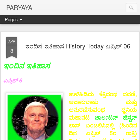
PARYAYA
Pages
APR
ಇಂದಿನ ಇತಿಹಾಸ History Today ಏಪ್ರಿಲ್ 06
8
ಇಂದಿನ ಇತಿಹಾಸ
ಏಪ್ರಿಲ್ 6
ಉಳಿಹಿಡಿದು ಕೆತ್ತಿದಂಥ ದವಡೆ,
ಅಜಾನುಬಾಹು ಮತ್ತು
ಅನುರಣಿಸುವಂಥ ಧ್ವನಿಯ
ಮಹಾನಟ
ಚಾರ್ಲಟನ್ ಹೆಸ್ಟನ್
ಲಾಸ್ ಏಂಜಲಿಸಿನಲ್ಲಿ (ಹಿಂದಿನ
ದಿನ ಏಪ್ರಿಲ್ 5ರ ರಾತ್ರಿ)