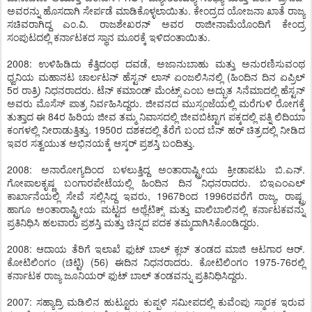
ಅವರನ್ನು ಹೊಸದಾಗಿ ಸೇರ್ಪಡೆ ಮಾಡಿಕೊಳ್ಳಲಾಯಿತು. ಕೇಂದ್ರದ ಯೋಜನಾ ಖಾತೆ ರಾಜ್ಯ
ಸಚಿವರಾಗಿದ್ದ ಎಂ.ವಿ. ರಾಜಶೇಖರನ್ ಅವರ ರಾಜೀನಾಮೆಯೊಂದಿಗೆ ಕೇಂದ್ರ
ಸಂಪುಟದಲ್ಲಿ ಕರ್ನಾಟಕದ ಸ್ಥಾನ ಮೂರಕ್ಕೆ ಇಳಿದಂತಾಯಿತು.
2008: ಉಳಿಹಿಡಿದು ಕೆತ್ತಿದಂಥ ದವಡೆ, ಅಜಾನುಬಾಹು ಮತ್ತು ಅನುರಣಿಸುವಂಥ
ಧ್ವನಿಯ ಮಹಾನಟ ಚಾರ್ಲಟನ್ ಹೆಸ್ಟನ್ ಲಾಸ್ ಏಂಜಲಿಸಿನಲ್ಲಿ (ಹಿಂದಿನ ದಿನ ಏಪ್ರಿಲ್
5ರ ರಾತ್ರಿ) ನಿಧನರಾದರು. ಟೆನ್ ಕಮಾಂಡ್ ಮೆಂಟ್ಸ್ ಎಂಬ ಅದ್ಭುತ ಸಿನೆಮಾದಲ್ಲಿ ಹೆಸ್ಟನ್
ಅವರು ಮೊಸೆಸ್ ಪಾತ್ರ ನಿರ್ವಹಿಸಿದ್ದರು. ಜೀವನದ ಮುಸ್ಸಂಜೆಯಲ್ಲಿ ಮರೆಗುಳಿ ರೋಗಕ್ಕೆ
ತುತ್ತಾದ ಈ 84ರ ಹಿರಿಯ ಜೀವ ತಮ್ಮ ನಿವಾಸದಲ್ಲಿ ಜೀವಬಿಟ್ಟಾಗ ಪಕ್ಕದಲ್ಲಿ ಪತ್ನಿ ಲಿದಿಯಾ
ಕಂಗಳಲ್ಲಿ ನೀರಾಡುತ್ತಿತ್ತು. 1950ರ ದಶಕದಲ್ಲಿ ತೆರೆಗೆ ಬಂದ ಬೆನ್ ಹರ್ ಚಿತ್ರದಲ್ಲಿ ನೀಡಿದ
ಇವರ ಸತ್ವಯುತ ಅಭಿನಯಕ್ಕೆ ಆಸ್ಕರ್ ಪ್ರಶಸ್ತಿ ಬಂದಿತ್ತು.
2008: ಅನಾರೋಗ್ಯದಿಂದ ಬಳಲುತ್ತಿದ್ದ ಅಂತಾರಾಷ್ಟ್ರೀಯ ಕ್ರೀಡಾಪಟು ಬಿ.ಎನ್.
ಗೋಪಾಲಕೃಷ್ಣ ಬಂಗಾರಪೇಟೆಯಲ್ಲಿ ಹಿಂದಿನ ದಿನ ನಿಧನರಾದರು. ಬಿಇಎಂಎಲ್
ಕಾರ್ಖಾನೆಯಲ್ಲಿ ಸೇವೆ ಸಲ್ಲಿಸಿದ್ದ ಇವರು, 1967ರಿಂದ 1996ರವರೆಗೆ ರಾಜ್ಯ, ರಾಷ್ಟ್ರ
ಹಾಗೂ ಅಂತಾರಾಷ್ಟ್ರೀಯ ಮಟ್ಟದ ಅಥ್ಲೆಟಿಕ್ಸ್ ಮತ್ತು ವಾಲಿಬಾಲಿನಲ್ಲಿ ಕರ್ನಾಟಕವನ್ನು
ಪ್ರತಿನಿಧಿಸಿ ಹಲವಾರು ಪ್ರಶಸ್ತಿ ಮತ್ತು ಚಿನ್ನದ ಪದಕ ತಮ್ಮದಾಗಿಸಿಕೊಂಡಿದ್ದರು.
2008: ಆದಾಯ ತೆರಿಗೆ ಇಲಾಖೆ ಫುಟ್ ಬಾಲ್ ಕ್ಲಬ್ ತಂಡದ ಮಾಜಿ ಆಟಗಾರ ಆರ್.
ಕೋಟಿಲಿಂಗಂ (ಚಿಟ್ಟಿ) (56) ಈದಿನ ನಿಧನರಾದರು. ಕೋಟಿಲಿಂಗಂ 1975-76ರಲ್ಲಿ
ಕರ್ನಾಟಕ ರಾಜ್ಯ ಜೂನಿಯರ್ ಫುಟ್ ಬಾಲ್ ತಂಡವನ್ನು ಪ್ರತಿನಿಧಿಸಿದ್ದರು.
2007: ಸಹ್ಯಾದ್ರಿ ಮಡಿಲಿನ ಹುಟ್ಟೂರು ಕುಪ್ಪಳಿ ಸಮೀಪದಲ್ಲಿ ಕುವೆಂಪು ಸ್ಮಾರಕ ಇರುವ