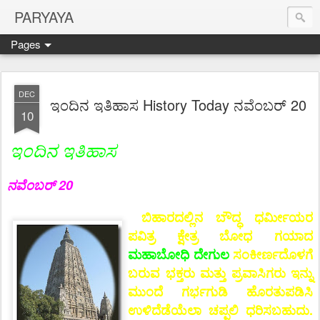
PARYAYA
Pages
DEC
ಇಂದಿನ ಇತಿಹಾಸ History Today ನವೆಂಬರ್ 20
10
ಇಂದಿನ ಇತಿಹಾಸ
ನವೆಂಬರ್ 20
ಬಿಹಾರದಲ್ಲಿನ ಬೌದ್ಧ ಧರ್ಮೀಯರ
ಪವಿತ್ರ ಕ್ಷೇತ್ರ ಬೋಧ ಗಯಾದ
ಮಹಾಬೋಧಿ ದೇಗುಲ
ಸಂಕೀರ್ಣದೊಳಗೆ
ಬರುವ ಭಕ್ತರು ಮತ್ತು ಪ್ರವಾಸಿಗರು ಇನ್ನು
ಮುಂದೆ ಗರ್ಭಗುಡಿ ಹೊರತುಪಡಿಸಿ
ಉಳಿದೆಡೆಯೆಲಾ ಚಪ್ಪಲಿ ಧರಿಸಬಹುದು.