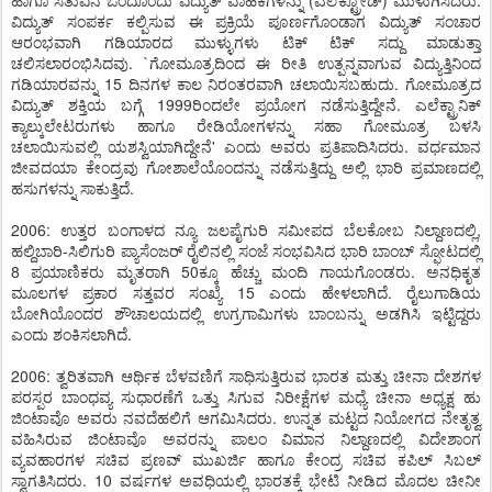
ಹಾಗೂ ಸತುವಿನ ಒಂದೊಂದು ವಿದ್ಯುತ್ ವಾಹಕಗಳನ್ನು (ಎಲೆಕ್ಟ್ರೋಡ್) ಮುಳುಗಿಸಿದರು.
ವಿದ್ಯುತ್ ಸಂಪರ್ಕ ಕಲ್ಪಿಸುವ ಈ ಪ್ರಕ್ರಿಯೆ ಪೂರ್ಣಗೊಂಡಾಗ ವಿದ್ಯುತ್ ಸಂಚಾರ
ಆರಂಭವಾಗಿ ಗಡಿಯಾರದ ಮುಳ್ಳುಗಳು ಟಿಕ್ ಟಿಕ್ ಸದ್ದು ಮಾಡುತ್ತಾ
ಚಲಿಸಲಾರಂಭಿಸಿದವು. `ಗೋಮೂತ್ರದಿಂದ ಈ ರೀತಿ ಉತ್ಪನ್ನವಾಗುವ ವಿದ್ಯುತ್ತಿನಿಂದ
ಗಡಿಯಾರವನ್ನು 15 ದಿನಗಳ ಕಾಲ ನಿರಂತರವಾಗಿ ಚಲಾಯಿಸಬಹುದು. ಗೋಮೂತ್ರದ
ವಿದ್ಯುತ್ ಶಕ್ತಿಯ ಬಗ್ಗೆ 1999ರಿಂದಲೇ ಪ್ರಯೋಗ ನಡೆಸುತ್ತಿದ್ದೇನೆ. ಎಲೆಕ್ಟ್ರಾನಿಕ್
ಕ್ಯಾಲ್ಕುಲೇಟರುಗಳು ಹಾಗೂ ರೇಡಿಯೋಗಳನ್ನು ಸಹಾ ಗೋಮೂತ್ರ ಬಳಸಿ
ಚಲಾಯಿಸುವಲ್ಲಿ ಯಶಸ್ವಿಯಾಗಿದ್ದೇನೆ' ಎಂದು ಅವರು ಪ್ರತಿಪಾದಿಸಿದರು. ವರ್ಧಮಾನ
ಜೀವದಯಾ ಕೇಂದ್ರವು ಗೋಶಾಲೆಯೊಂದನ್ನು ನಡೆಸುತ್ತಿದ್ದು ಅಲ್ಲಿ ಭಾರಿ ಪ್ರಮಾಣದಲ್ಲಿ
ಹಸುಗಳನ್ನು ಸಾಕುತ್ತಿದೆ.
2006: ಉತ್ತರ ಬಂಗಾಳದ ನ್ಯೂ ಜಲಪೈಗುರಿ ಸಮೀಪದ ಬೆಲಕೋಬ ನಿಲ್ದಾಣದಲ್ಲಿ,
ಹಲ್ದಿಬಾರಿ-ಸಿಲಿಗುರಿ ಪ್ಯಾಸೆಂಜರ್ ರೈಲಿನಲ್ಲಿ ಸಂಜೆ ಸಂಭವಿಸಿದ ಭಾರಿ ಬಾಂಬ್ ಸ್ಫೋಟದಲ್ಲಿ
8 ಪ್ರಯಾಣಿಕರು ಮೃತರಾಗಿ 50ಕ್ಕೂ ಹೆಚ್ಚು ಮಂದಿ ಗಾಯಗೊಂಡರು. ಅನಧಿಕೃತ
ಮೂಲಗಳ ಪ್ರಕಾರ ಸತ್ತವರ ಸಂಖ್ಯೆ 15 ಎಂದು ಹೇಳಲಾಗಿದೆ. ರೈಲುಗಾಡಿಯ
ಬೋಗಿಯೊಂದರ ಶೌಚಾಲಯದಲ್ಲಿ ಉಗ್ರಗಾಮಿಗಳು ಬಾಂಬನ್ನು ಅಡಗಿಸಿ ಇಟ್ಟಿದ್ದರು
ಎಂದು ಶಂಕಿಸಲಾಗಿದೆ.
2006: ತ್ವರಿತವಾಗಿ ಆರ್ಥಿಕ ಬೆಳವಣಿಗೆ ಸಾಧಿಸುತ್ತಿರುವ ಭಾರತ ಮತ್ತು ಚೀನಾ ದೇಶಗಳ
ಪರಸ್ಪರ ಬಾಂಧವ್ಯ ಸುಧಾರಣೆಗೆ ಒತ್ತು ಸಿಗುವ ನಿರೀಕ್ಷೆಗಳ ಮಧ್ಯೆ ಚೀನಾ ಅಧ್ಯಕ್ಷ ಹು
ಜಿಂಟಾವೊ ಅವರು ನವದೆಹಲಿಗೆ ಆಗಮಿಸಿದರು. ಉನ್ನತ ಮಟ್ಟದ ನಿಯೋಗದ ನೇತೃತ್ವ
ವಹಿಸಿರುವ ಜಿಂಟಾವೊ ಅವರನ್ನು ಪಾಲಂ ವಿಮಾನ ನಿಲ್ದಾಣದಲ್ಲಿ ವಿದೇಶಾಂಗ
ವ್ಯವಹಾರಗಳ ಸಚಿವ ಪ್ರಣವ್ ಮುಖರ್ಜಿ ಹಾಗೂ ಕೇಂದ್ರ ಸಚಿವ ಕಪಿಲ್ ಸಿಬಲ್
ಸ್ವಾಗತಿಸಿದರು. 10 ವರ್ಷಗಳ ಅವಧಿಯಲ್ಲಿ ಭಾರತಕ್ಕೆ ಭೇಟಿ ನೀಡಿದ ಮೊದಲ ಚೀನೀ