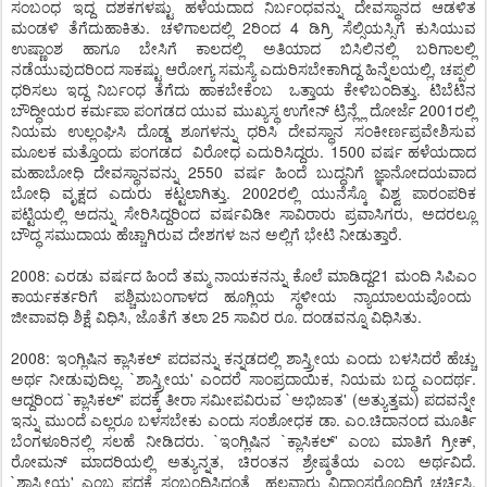
ಸಂಬಂಧ ಇದ್ದ ದಶಕಗಳಷ್ಟು ಹಳೆಯದಾದ ನಿರ್ಬಂಧವನ್ನು ದೇವಸ್ಥಾನದ ಆಡಳಿತ
ಮಂಡಳಿ ತೆಗೆದುಹಾಕಿತು. ಚಳಿಗಾಲದಲ್ಲಿ 2ರಿಂದ 4 ಡಿಗ್ರಿ ಸೆಲ್ಸಿಯಸ್ಸಿಗೆ ಕುಸಿಯುವ
ಉಷ್ಣಾಂಶ ಹಾಗೂ ಬೇಸಿಗೆ ಕಾಲದಲ್ಲಿ ಅತಿಯಾದ ಬಿಸಿಲಿನಲ್ಲಿ ಬರಿಗಾಲಲ್ಲಿ
ನಡೆಯುವುದರಿಂದ ಸಾಕಷ್ಟು ಆರೋಗ್ಯ ಸಮಸ್ಯೆ ಎದುರಿಸಬೇಕಾಗಿದ್ದ ಹಿನ್ನೆಲಯಲ್ಲಿ, ಚಪ್ಪಲಿ
ಧರಿಸಲು ಇದ್ದ ನಿರ್ಬಂಧ ತೆಗೆದು ಹಾಕಬೇಕೆಂಬ ಒತ್ತಾಯ ಕೇಳಿಬಂದಿತ್ತು. ಟಿಬೆಟಿನ
ಬೌದ್ಧೀಯರ ಕರ್ಮಪಾ ಪಂಗಡದ ಯುವ ಮುಖ್ಯಸ್ಥ ಉಗೇನ್ ಟ್ರಿನ್ಲ್ಲೆ ದೋರ್ಜೆ 2001ರಲ್ಲಿ
ನಿಯಮ ಉಲ್ಲಂಘಿಸಿ ದೊಡ್ಡ ಶೂಗಳನ್ನು ಧರಿಸಿ ದೇವಸ್ಥಾನ ಸಂಕೀರ್ಣಪ್ರವೇಶಿಸುವ
ಮೂಲಕ ಮತ್ತೊಂದು ಪಂಗಡದ ವಿರೋಧ ಎದುರಿಸಿದ್ದರು. 1500 ವರ್ಷ ಹಳೆಯದಾದ
ಮಹಾಬೋಧಿ ದೇವಸ್ಥಾನವನ್ನು 2550 ವರ್ಷ ಹಿಂದೆ ಬುದ್ಧನಿಗೆ ಜ್ಞಾನೋದಯವಾದ
ಬೋಧಿ ವೃಕ್ಷದ ಎದುರು ಕಟ್ಟಲಾಗಿತ್ತು. 2002ರಲ್ಲಿ ಯುನೆಸ್ಕೊ ವಿಶ್ವ ಪಾರಂಪರಿಕ
ಪಟ್ಟಿಯಲ್ಲಿ ಅದನ್ನು ಸೇರಿಸಿದ್ದರಿಂದ ವರ್ಷವಿಡೀ ಸಾವಿರಾರು ಪ್ರವಾಸಿಗರು, ಅದರಲ್ಲೂ
ಬೌದ್ಧ ಸಮುದಾಯ ಹೆಚ್ಚಾಗಿರುವ ದೇಶಗಳ ಜನ ಅಲ್ಲಿಗೆ ಭೇಟಿ ನೀಡುತ್ತಾರೆ.
2008: ಎರಡು ವರ್ಷದ ಹಿಂದೆ ತಮ್ಮ ನಾಯಕನನ್ನು ಕೊಲೆ ಮಾಡಿದ್ದ21 ಮಂದಿ ಸಿಪಿಎಂ
ಕಾರ್ಯಕರ್ತರಿಗೆ ಪಶ್ಚಿಮಬಂಗಾಳದ ಹೂಗ್ಲಿಯ ಸ್ಥಳೀಯ ನ್ಯಾಯಾಲಯವೊಂದು
ಜೀವಾವಧಿ ಶಿಕ್ಷೆ ವಿಧಿಸಿ, ಜೊತೆಗೆ ತಲಾ 25 ಸಾವಿರ ರೂ. ದಂಡವನ್ನೂ ವಿಧಿಸಿತು.
2008: ಇಂಗ್ಲಿಷಿನ ಕ್ಲಾಸಿಕಲ್ ಪದವನ್ನು ಕನ್ನಡದಲ್ಲಿ ಶಾಸ್ತ್ರೀಯ ಎಂದು ಬಳಸಿದರೆ ಹೆಚ್ಚು
ಅರ್ಥ ನೀಡುವುದಿಲ್ಲ. `ಶಾಸ್ತ್ರೀಯ' ಎಂದರೆ ಸಾಂಪ್ರದಾಯಿಕ, ನಿಯಮ ಬದ್ಧ ಎಂದರ್ಥ.
ಆದ್ದರಿಂದ `ಕ್ಲಾಸಿಕಲ್' ಪದಕ್ಕೆ ತೀರಾ ಸಮೀಪವಿರುವ `ಅಭಿಜಾತ' (ಅತ್ಯುತ್ತಮ) ಪದವನ್ನೇ
ಇನ್ನು ಮುಂದೆ ಎಲ್ಲರೂ ಬಳಸಬೇಕು ಎಂದು ಸಂಶೋಧಕ ಡಾ. ಎಂ.ಚಿದಾನಂದ ಮೂರ್ತಿ
ಬೆಂಗಳೂರಿನಲ್ಲಿ ಸಲಹೆ ನೀಡಿದರು. `ಇಂಗ್ಲಿಷಿನ `ಕ್ಲಾಸಿಕಲ್' ಎಂಬ ಮಾತಿಗೆ ಗ್ರೀಕ್,
ರೋಮನ್ ಮಾದರಿಯಲ್ಲಿ ಅತ್ಯುನ್ನತ, ಚಿರಂತನ ಶ್ರೇಷ್ಠತೆಯ ಎಂಬ ಅರ್ಥವಿದೆ.
`ಶಾಸ್ತ್ರೀಯ' ಎಂಬ ಪದಕ್ಕೆ ಸಂಬಂಧಿಸಿದಂತೆ ಹಲವಾರು ವಿದ್ವಾಂಸರೊಂದಿಗೆ ಚರ್ಚಿಸಿ,