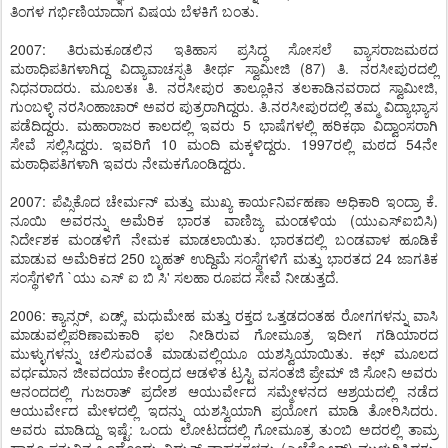
ತಿಂಗಳ ಗರ್ಭಿಣಿಯಾದಾಗ ವಿಷಯ ಬೆಳಕಿಗೆ ಬಂತು.
2007: ತಿರುಮಕೂಡಲಿನ ಇತಿಹಾಸ ಪ್ರಸಿದ್ಧ ಸೋಸಲೆ ವ್ಯಾಸರಾಜಮಠದ
ಮಠಾಧಿಪತಿಗಳಾಗಿದ್ದ ವಿದ್ಯಾವಾಚಸ್ಪತಿ ತೀರ್ಥ ಸ್ವಾಮೀಜಿ (87) ತಿ. ನರಸೀಪುರದಲ್ಲಿ
ನಿಧನರಾದರು. ಮೂಲತಃ ತಿ. ನರಸೀಪುರ ತಾಲ್ಲೂಕಿನ ತಲಕಾಡಿನವರಾದ ಸ್ವಾಮೀಜಿ,
ಗುಂಬಳ್ಳಿ ನರಸಿಂಹಾಚಾರ್ ಅವರ ಪುತ್ರರಾಗಿದ್ದರು. ತಿ.ನರಸೀಪುರದಲ್ಲಿ ತಮ್ಮ ವಿದ್ಯಾಭ್ಯಾಸ
ಪಡೆದಿದ್ದರು. ಮಹಾರಾಜರ ಕಾಲದಲ್ಲಿ ಇವರು 5 ಭಾಷೆಗಳಲ್ಲಿ ಹರಿಕಥಾ ವಿದ್ವಾಂಸರಾಗಿ
ಸೇವೆ ಸಲ್ಲಿಸಿದ್ದರು. ಇವರಿಗೆ 10 ಮಂದಿ ಮಕ್ಕಳಿದ್ದರು. 1997ರಲ್ಲಿ ಮಠದ 54ನೇ
ಮಠಾಧಿಪತಿಗಳಾಗಿ ಇವರು ನೇಮಕಗೊಂಡಿದ್ದರು.
2007: ಪೆಪ್ಸಿಕೊದ ಚೇರ್ಮನ್ ಮತ್ತು ಮುಖ್ಯ ಕಾರ್ಯನಿರ್ವಹಣಾ ಅಧಿಕಾರಿ ಇಂದ್ರಾ ಕೆ.
ನೂಯಿ ಅವರನ್ನು ಅಮೆರಿಕ ಭಾರತ ವಾಣಿಜ್ಯ ಮಂಡಳಿಯ (ಯುಎಸ್ಐಬಿಸಿ)
ನಿರ್ದೇಶಕ ಮಂಡಳಿಗೆ ನೇಮಕ ಮಾಡಲಾಯಿತು. ಭಾರತದಲ್ಲಿ ಬಂಡವಾಳ ಹೂಡಿಕೆ
ಮಾಡುವ ಅಮೆರಿಕದ 250 ಬೃಹತ್ ಉದ್ದಿಮೆ ಸಂಸ್ಥೆಗಳಿಗೆ ಮತ್ತು ಭಾರತದ 24 ಜಾಗತಿಕ
ಸಂಸ್ಥೆಗಳಿಗೆ `ಯು ಎಸ್ ಐ ಬಿ ಸಿ' ಸಲಹಾ ರೂಪದ ಸೇವೆ ನೀಡುತ್ತದೆ.
2006: ಕ್ಯಾನ್ಸರ್, ಏಡ್ಸ್, ಮಧುಮೇಹ ಮತ್ತು ರಕ್ತದ ಒತ್ತಡದಂತಹ ರೋಗಗಳನ್ನು ವಾಸಿ
ಮಾಡುವಲ್ಲಿಪರಿಣಾಮಕಾರಿ ಫಲ ನೀಡಿರುವ ಗೋಮೂತ್ರ ಇದೀಗ ಗಡಿಯಾರದ
ಮುಳ್ಳುಗಳನ್ನು ಚಲಿಸುವಂತೆ ಮಾಡುವಲ್ಲಿಯೂ ಯಶಸ್ವಿಯಾಯಿತು. ಕಛ್ ಮೂಲದ
ವರ್ಧಮಾನ ಜೀವದಯಾ ಕೇಂದ್ರದ ಆಡಳಿತ ಟ್ರಸ್ಟಿ ವಸಂತಜಿ ಪ್ರೇಮ್ ಜಿ ಸೋನಿ ಅವರು
ಆನಂದದಲ್ಲಿ ಗುಜರಾತ್ ಪ್ರದೇಶ ಆಯುರ್ವೇದ ಸಮ್ಮೇಳನದ ಆಶ್ರಯದಲ್ಲಿ ನಡೆದ
ಆಯುರ್ವೇದ ಮೇಳದಲ್ಲಿ ಇದನ್ನು ಯಶಸ್ವಿಯಾಗಿ ಪ್ರಯೋಗ ಮಾಡಿ ತೋರಿಸಿದರು.
ಅವರು ಮಾಡಿದ್ದು ಇಷ್ಟೆ: ಒಂದು ಲೋಟದದಲ್ಲಿ ಗೋಮೂತ್ರ ತುಂಬಿ ಅದರಲ್ಲಿ ತಾಮ್ರ