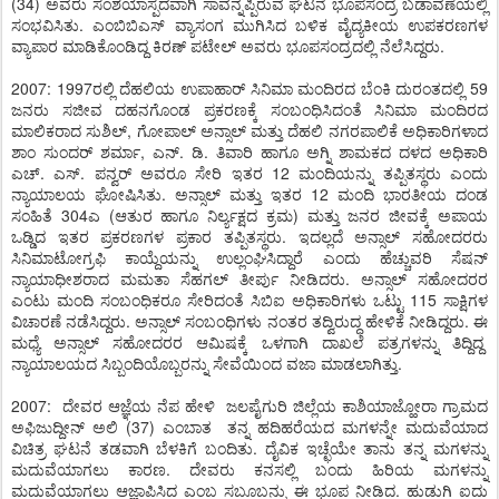
(34) ಅವರು ಸಂಶಯಾಸ್ಪದವಾಗಿ ಸಾವನ್ನಪ್ಪಿರುವ ಘಟನೆ ಭೂಪಸಂದ್ರ ಬಡಾವಣೆಯಲ್ಲಿ
ಸಂಭವಿಸಿತು. ಎಂಬಿಬಿಎಸ್ ವ್ಯಾಸಂಗ ಮುಗಿಸಿದ ಬಳಿಕ ವೈದ್ಯಕೀಯ ಉಪಕರಣಗಳ
ವ್ಯಾಪಾರ ಮಾಡಿಕೊಂಡಿದ್ದ ಕಿರಣ್ ಪಟೇಲ್ ಅವರು ಭೂಪಸಂದ್ರದಲ್ಲಿ ನೆಲೆಸಿದ್ದರು.
2007: 1997ರಲ್ಲಿ ದೆಹಲಿಯ ಉಪಾಹಾರ್ ಸಿನಿಮಾ ಮಂದಿರದ ಬೆಂಕಿ ದುರಂತದಲ್ಲಿ 59
ಜನರು ಸಜೀವ ದಹನಗೊಂಡ ಪ್ರಕರಣಕ್ಕೆ ಸಂಬಂಧಿಸಿದಂತೆ ಸಿನಿಮಾ ಮಂದಿರದ
ಮಾಲಿಕರಾದ ಸುಶಿಲ್, ಗೋಪಾಲ್ ಅನ್ಸಾಲ್ ಮತ್ತು ದೆಹಲಿ ನಗರಪಾಲಿಕೆ ಅಧಿಕಾರಿಗಳಾದ
ಶಾಂ ಸುಂದರ್ ಶರ್ಮಾ, ಎನ್. ಡಿ. ತಿವಾರಿ ಹಾಗೂ ಅಗ್ನಿ ಶಾಮಕದ ದಳದ ಅಧಿಕಾರಿ
ಎಚ್. ಎಸ್. ಪನ್ವರ್ ಅವರೂ ಸೇರಿ ಇತರ 12 ಮಂದಿಯನ್ನು ತಪ್ಪಿತಸ್ಥರು ಎಂದು
ನ್ಯಾಯಾಲಯ ಘೋಷಿಸಿತು. ಅನ್ಸಾಲ್ ಮತ್ತು ಇತರ 12 ಮಂದಿ ಭಾರತೀಯ ದಂಡ
ಸಂಹಿತೆ 304ಎ (ಆತುರ ಹಾಗೂ ನಿರ್ಲ್ಯಕ್ಷದ ಕ್ರಮ) ಮತ್ತು ಜನರ ಜೀವಕ್ಕೆ ಅಪಾಯ
ಒಡ್ಡಿದ ಇತರ ಪ್ರಕರಣಗಳ ಪ್ರಕಾರ ತಪ್ಪಿತಸ್ಥರು. ಇದಲ್ಲದೆ ಅನ್ಸಾಲ್ ಸಹೋದರರು
ಸಿನಿಮಾಟೋಗ್ರಫಿ ಕಾಯ್ದೆಯನ್ನು ಉಲ್ಲಂಘಿಸಿದ್ದಾರೆ ಎಂದು ಹೆಚ್ಚುವರಿ ಸೆಷನ್
ನ್ಯಾಯಾಧೀಶರಾದ ಮಮತಾ ಸೆಹಗಲ್ ತೀರ್ಪು ನೀಡಿದರು. ಅನ್ಸಾಲ್ ಸಹೋದರರ
ಎಂಟು ಮಂದಿ ಸಂಬಂಧಿಕರೂ ಸೇರಿದಂತೆ ಸಿಬಿಐ ಅಧಿಕಾರಿಗಳು ಒಟ್ಟು 115 ಸಾಕ್ಷಿಗಳ
ವಿಚಾರಣೆ ನಡೆಸಿದ್ದರು. ಅನ್ಸಾಲ್ ಸಂಬಂಧಿಗಳು ನಂತರ ತದ್ವಿರುದ್ಧ ಹೇಳಿಕೆ ನೀಡಿದ್ದರು. ಈ
ಮಧ್ಯೆ ಅನ್ಸಾಲ್ ಸಹೋದರರ ಆಮಿಷಕ್ಕೆ ಒಳಗಾಗಿ ದಾಖಲೆ ಪತ್ರಗಳನ್ನು ತಿದ್ದಿದ್ದ
ನ್ಯಾಯಾಲಯದ ಸಿಬ್ಬಂದಿಯೊಬ್ಬರನ್ನು ಸೇವೆಯಿಂದ ವಜಾ ಮಾಡಲಾಗಿತ್ತು.
2007: ದೇವರ ಆಜ್ಞೆಯ ನೆಪ ಹೇಳಿ ಜಲಪೈಗುರಿ ಜಿಲ್ಲೆಯ ಕಾಶಿಯಾಜ್ಹೋರಾ ಗ್ರಾಮದ
ಅಫಿಜುದ್ದೀನ್ ಅಲಿ (37) ಎಂಬಾತ ತನ್ನ ಹದಿಹರೆಯದ ಮಗಳನ್ನೇ ಮದುವೆಯಾದ
ವಿಚಿತ್ರ ಘಟನೆ ತಡವಾಗಿ ಬೆಳಕಿಗೆ ಬಂದಿತು. ದೈವಿಕ ಇಚ್ಛೆಯೇ ತಾನು ತನ್ನ ಮಗಳನ್ನು
ಮದುವೆಯಾಗಲು ಕಾರಣ. ದೇವರು ಕನಸಲ್ಲಿ ಬಂದು ಹಿರಿಯ ಮಗಳನ್ನು
ಮದುವೆಯಾಗಲು ಆಜ್ಞಾಪಿಸಿದ ಎಂಬ ಸಬೂಬನ್ನು ಈ ಭೂಪ ನೀಡಿದ. ಹುಡುಗಿ ಐದು