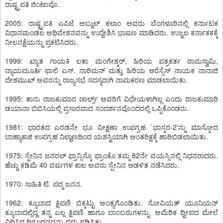
ರಾಷ್ಟ್ರಪತಿ ಜಿಂಟಾವೊ.
2005: ರಾಷ್ಟ್ರಪತಿ ಎಪಿಜೆ ಅಬ್ದುಲ್ ಕಲಾಂ ಅವರು ಬೆಂಗಳೂರಿನಲ್ಲಿ ಕರ್ನಾಟಕ
ವಿಧಾನಮಂಡಲ ಅಧಿವೇಶನವನ್ನು ಉದ್ದೇಶಿಸಿ ಭಾಷಣ ಮಾಡಿದರು. ಉಜ್ವಲ ಕರ್ನಾಕಕಕ್ಕೆ
ನೀಲನಕ್ಷೆಯನ್ನು ಪ್ರಕಟಿಸಿದರು.
1999: ಖ್ಯಾತ ಗಾಯಕಿ ಲತಾ ಮಂಗೇಶ್ಕರ್, ಹಿರಿಯ ಪತ್ರಕರ್ತ ರಾಮಸ್ವಾಮಿ,
ನ್ಯಾಯಮೂರ್ತಿ ಫಾಲಿ ಎಸ್. ನಾರಿಮನ್ ಮತ್ತು ಹಿರಿಯ ಆರೆಸ್ಸೆಸ್ ನಾಯಕ ನಾನಾಜಿ
ದೇಶಮುಖ್ ಅವರನ್ನು ರಾಜ್ಯಸಭೆ ಸದಸ್ಯರಾಗಿ ನಾಮಕರಣ ಮಾಡಲಾಯಿತು.
1995: ತಾನು ರಾಜಕುಮಾರ ಚಾರ್ಲ್ಸ್ ಅವರಿಗೆ ವಿಧೇಯಳಾಗಿಲ್ಲ ಎಂದು ರಾಜಕುಮಾರಿ
ಡಯಾನಾ ಬಿಬಿಸಿಯಲ್ಲಿ ಪ್ರಸಾರವಾದ ಸಂದರ್ಶನವೊಂದರಲ್ಲಿ ಒಪ್ಪಿಕೊಂಡರು.
1981: ಭಾರತದ ಎರಡನೇ ಭೂ ವೀಕ್ಷಣಾ ಉಪಗ್ರಹ `ಭಾಸ್ಕರ-2'ನ್ನು ಮಾಸ್ಕೋದ
ಬಾಹ್ಯಾಕಾಶ ಉಪಗ್ರಹ ನಿಲ್ದಾಣದಿಂದ ಯಶಸ್ವಿಯಾಗಿ ಅಂತರಿಕ್ಷಕ್ಕೆ ಹಾರಿಬಿಡಲಾಯಿತು.
1975: ಸ್ಪೇನಿನ ಜನರಲ್ ಫ್ರಾನ್ಸಿಸ್ಕೊ ಫ್ರಾಂಕೊ ತಮ್ಮ 82ನೇ ವಯಸ್ಸಿನಲ್ಲಿ ನಿಧನರಾದರು.
ಹೆಚ್ಚು ಕಡಿಮೆ 40 ವರ್ಷಗಳ ಕಾಲ ಅವರು ಸ್ಪೇನಿನ ಆಡಳಿತ ನಡೆಸಿದರು.
1970: ಸಾಹಿತಿ ಟಿ. ಪದ್ಮ ಜನನ.
1962: ಕ್ಯೂಬಾದ ಕ್ಷಿಪಣಿ ಬಿಕ್ಕಟ್ಟು ಅಂತ್ಯಗೊಂಡಿತು. ಸೋವಿಯತ್ ಯೂನಿಯನ್
ಕ್ಯೂಬಾದಲ್ಲಿದ್ದ ತನ್ನ ಎಲ್ಲ ಕ್ಷಿಪಣಿ ಹಾಗೂ ಬಾಂಬರುಗಳನ್ನು. ಅಮೆರಿಕ ದ್ವೀಪದ ಮೇಲೆ
ವಿಧಿಸಿದ್ದ ದಿಗ್ಬಂಧನವನ್ನು ರದ್ದು ಪಡಿಸಿತು.