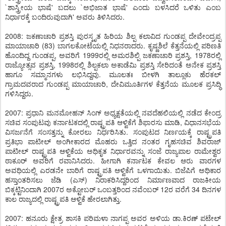
`ಶಾಸ್ತ್ರೀಯ ಭಾಷೆ' ಬದಲು `ಅಭಿಜಾತ ಭಾಷೆ' ಎಂದು ಬಳಸಿದರೆ ಒಳಿತು ಎಂಬ
ನಿರ್ಧಾರಕ್ಕೆ ಬಂದಿರುವುದಾಗಿ' ಅವರು ತಿಳಿಸಿದರು.
2008: ಜಕಣಾಚಾರಿ ಪ್ರಶಸ್ತಿ ಪುರಸ್ಕೃತ ಹಿರಿಯ ಶಿಲ್ಪ ಕಲಾವಿದ ಗುಂಡಪ್ಪ ದೇವೇಂದ್ರಪ್ಪ
ಮಾಯಾಚಾರಿ (83) ಬಾಗಲಕೋಟೆಯಲ್ಲಿ ನಿಧನರಾದರು. ಕೃಷ್ಣಶಿಲೆ ಕೆತ್ತನೆಯಲ್ಲಿ ಪರಿಣತಿ
ಹೊಂದಿದ್ದ ಗುಂಡಪ್ಪ, ಅವರಿಗೆ 1999ರಲ್ಲಿ ಅಮರಶಿಲ್ಪಿ ಜಕಣಾಚಾರಿ ಪ್ರಶಸ್ತಿ, 1978ರಲ್ಲಿ
ರಾಜ್ಯೋತ್ಸವ ಪ್ರಶಸ್ತಿ, 1998ರಲ್ಲಿ ಶಿಲ್ಪಕಲಾ ಅಕಾಡೆಮಿ ಪ್ರಶಸ್ತಿ ಸೇರಿದಂತೆ ಅನೇಕ ಪ್ರಶಸ್ತಿ
ಹಾಗೂ ಸಮ್ಮಾನಗಳು ಲಭಿಸಿದ್ದವು. ಮೂಲತಃ ಬೀಳಗಿ ತಾಲ್ಲೂಕು ಹೆರಕಲ್
ಗ್ರಾಮದವರಾದ ಗುಂಡಪ್ಪ ಮಾಯಾಚಾರಿ, ದೇವಿಮೂರ್ತಿಗಳ ಕೆತ್ತನೆಯ ಮೂಲಕ ಪ್ರಸಿದ್ಧಿ
ಗಳಿಸಿದ್ದರು.
2007: ಪ್ರಧಾನಿ ಮನಮೋಹನ್ ಸಿಂಗ್ ಅಧ್ಯಕ್ಷತೆಯಲ್ಲಿ ನವದೆಹಲಿಯಲ್ಲಿ ನಡೆದ ಕೇಂದ್ರ
ಸಚಿವ ಸಂಪುಟವು ಕರ್ನಾಟಕದಲ್ಲಿ ರಾಷ್ಟ್ರಪತಿ ಆಳ್ವಿಕೆಗೆ ಶಿಫಾರಸು ಮಾಡಿ, ವಿಧಾನಸಭೆಯ
ವಿಸರ್ಜನೆಗೆ ಸಂಸತ್ತನ್ನು ಕೋರಲು ನಿರ್ಧರಿಸಿತು. ಸಂಪುಟದ ನಿರ್ಣಯಕ್ಕೆ ರಾಷ್ಟ್ರಪತಿ
ಪ್ರತಿಭಾ ಪಾಟೀಲ್ ಅಂಗೀಕಾರದ ಮೊಹರು ಒತ್ತಿದ ನಂತರ ಗೃಹಸಚಿವ ಶಿವರಾಜ್
ಪಾಟೀಲ್ ರಾಷ್ಟ್ರಪತಿ ಆಳ್ವಿಕೆಯ ಅಧಿಕೃತ ನಿರ್ಧಾರವನ್ನು ಸಂಜೆ ರಾಜ್ಯಪಾಲ ರಾಮೇಶ್ವರ
ಠಾಕೂರ್ ಅವರಿಗೆ ರವಾನಿಸಿದರು. ಹೀಗಾಗಿ ಕರ್ನಾಟಕ ಕೇವಲ ಆರು ವಾರಗಳ
ಅವಧಿಯಲ್ಲಿ ಎರಡನೇ ಬಾರಿಗೆ ರಾಷ್ಟ್ರಪತಿ ಆಳ್ವಿಕೆಗೆ ಒಳಗಾಯಿತು. ಬಿಜೆಪಿಗೆ ಅಧಿಕಾರ
ಹಸ್ತಾಂತರಿಸಲು ಜೆಡಿ (ಎಸ್) ನಿರಾಕರಿಸಿದ್ದರಿಂದ ನಿರ್ಮಾಣವಾದ ರಾಜಕೀಯ
ಬಿಕ್ಕಟ್ಟಿನಿಂದಾಗಿ 2007ರ ಅಕ್ಟೋಬರ್ ಒಂಬತ್ತರಿಂದ ನವೆಂಬರ್ 12ರ ವರೆಗೆ 34 ದಿನಗಳ
ಕಾಲ ರಾಜ್ಯದಲ್ಲಿ ರಾಷ್ಟ್ರಪತಿ ಆಳ್ವಿಕೆ ಹೇರಲಾಗಿತ್ತು.
2007: ಹನೂರು ಕ್ಷೇತ್ರ ಶಾಸಕಿ ಪರಿಮಳಾ ನಾಗಪ್ಪ ಅವರ ಅಳಿಯ ಡಾ.ಕಿರಣ್ ಪಟೇಲ್