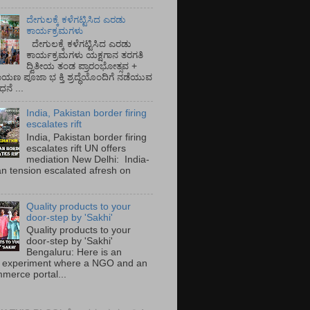
ದೇಗುಲಕ್ಕೆ ಕಳೆಗಟ್ಟಿಸಿದ ಎರಡು
ಕಾರ್ಯಕ್ರಮಗಳು
ದೇಗುಲಕ್ಕೆ ಕಳೆಗಟ್ಟಿಸಿದ ಎರಡು
ಕಾರ್ಯಕ್ರಮಗಳು ಯಕ್ಷಗಾನ ತರಗತಿ
ದ್ವಿತೀಯ ತಂಡ ಪ್ರಾರಂಭೋತ್ಸವ +
ಾಯಣ ಪೂಜಾ ಭ ಕ್ತಿ ಶ್ರದ್ಧೆಯೊಂದಿಗೆ ನಡೆಯುವ
ನೆ ...
India, Pakistan border firing
escalates rift
India, Pakistan border firing
escalates rift UN offers
mediation New Delhi: India-
an tension escalated afresh on
.
Quality products to your
door-step by 'Sakhi'
Quality products to your
door-step by 'Sakhi'
Bengaluru: Here is an
 experiment where a NGO and an
merce portal...