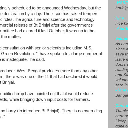
-HARI
iginally scheduled to be announced Wednesday, but the
harini
e declaration by a day. The issue has raised tempers
Nice..
l circles.The agriculture and science and technology
nice blo
ercial release of Bt Brinjal after the government's
-Amrit
ittee had cleared it last October. It was up to the
 the matter.
Valuab
As I am
consultation with senior scientists including M.S.
since 
s Green Revolution. "I have spoken to a large number of
save t
e is inadequate," he said.
issue i
doors 
readin
al producer. West Bengal produces more than any other
and Ka
nt there was one of the 11 that had declared it would
valuab
 Brinjal.
zero i
- Vina
modified crop have pointed out that it would reduce
Bangal
lds, while bringing down input costs for farmers.
Consu
o hurry (to introduce Bt Brinjal). There is no overriding
Thanks
cartoo
l."
I keep
quite o