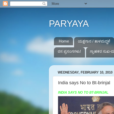
PARYAYA
Home
ಯಕ್ಷಗಾನ / ತಾಳಮದ್ದಳೆ
ರಸ ಪ್ರಸಂಗಗಳು!
ಗ್ರಾಹಕರ ಸುಖ-ದ
WEDNESDAY, FEBRUARY 10, 2010
India says No to Bt-brinjal
INDIA SAYS NO TO
BT-BRINJA
L