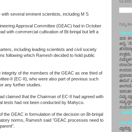
SEARCH
with several eminent scientists, including M S
ನಿಮ್ಮ 
ngineering Approval Committee (GEAC) had in October
with commercial cultivation of Bt-brinjal but left a
'ಗೋ-ಪರಾ
ಇದು ತೀರ
ಅನ್ನಿ, 
ಹೆಸರಿನಲ
ters, including leading scientists and civil society
ಉತ್ತಮ, 
s following which Ramesh decided to hold public
ನಿಮ್ಮೊ
ರಂಜನೀಯ
ಉದಯಶಂಕರ
 integrity of the members of the GEAC as one third of
ಪ್ರಜಾವಾ
tee-II (EC-II), who were also part of previous such
ಈದಿನ' ವ
or any further studies.
ಅಂಗಿಯ
ಇರಬಹು
ad claimed that the Chairman of EC-II had agreed with
ನಿಮ್ಮ ಬ್
ಸಮೃದ್ಧವ
ial tests had not been conducted by Mahyco.
ಸುಮಂಗಲ
- ನಾಗೇಶ
of the GEAC in formulation of the decision on Bt-brinjal
egulatory norms, Ramesh said "GEAC processes need to
vee ಮನ
parent".
ವ್ಹಾರೆವ್ಹ