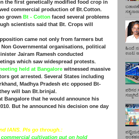
n the first genetically modified food crop in
ಬಡಾವಣೆ
lowed commercial production of Bt.Cotton.
ಸತ್ಯನಾ
who grown
Bt - Cotton
faced several problems
ugh scientists said that Bt. Crops will
opposition came not only from farmers but
, Non Governmental organisations, political
ಹಿಂದೆ ನ
Minister Jairam Ramesh conducted
ಊಟ ಆಯ್
etings which saw widespread protests.
meeting held at Bangalore
witnessed massive
tors got arrested. Several States including
arkhand, Madhya Pradesh etc opposed Bt-
ಪರಿಸರ ಸ
hey will ban Bt.brinjal.
ಸಜ್ಜಾಗಿದ
t Bangalore that he would announce his
2010. But he announced his decision one day
and
IANS
.
Pls
go through.:
ಪಟ್ಟಿಯಲ
l commercial cultivation put on hold
ಅಂತಹವರ