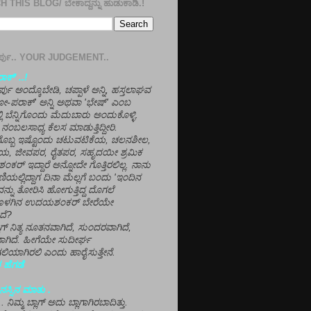
 THIS BLOG/ ಬೇಕಾದ್ದನ್ನು ಹುಡುಕಾಡಿ.!
ತೀರ್ಪು.. YOUR JUDGEMENT..
ಕ್' ..!
್ಪು ಅಂದ್ಕೊಬೇಡಿ, ಚಪ್ಪಾಳೆ ಅನ್ನಿ, ಹಸ್ತಲಾಘವ
'ಗೋ-ಪರಾಕ್' ಅನ್ನಿ ಅಥವಾ 'ಭೇಷ್' ಎಂಬ
್ಲಿ ಬೆನ್ನಿಗೊಂದು ಮೆದುಬಾರು ಅಂದುಕೊಳ್ಳಿ.
ನಂಬಲಸಾಧ್ಯ ಕೆಲಸ ಮಾಡುತ್ತಿದ್ದೀರಿ.
ಳಗೊಬ್ಬ ಇಷ್ಟೊಂದು ಚಟುವಟಿಕೆಯ, ಚಲನಶೀಲ,
, ಜೀವಪರ, ರೈತಪರ, ಸಹೃದಯೀ ಶ್ರಮಿಕ
್ ಇದ್ದಾರೆ ಅನ್ನೋದೇ ಗೊತ್ತಿರಲಿಲ್ಲ. ನಾನು
ಣಿಯಲ್ಲಿದ್ದಾಗ ದಿನಾ ಮೆಲ್ಲಗೆ ಬಂದು 'ಇಂದಿನ
ನ್ನು ತೋರಿಸಿ ಹೋಗುತ್ತಿದ್ದ ದೊಗಲೆ
ೊಳಗಿನ ಉದಯಶಂಕರ್ ಬೇರೆಯೇ
ದೆ?
ಲಾಗ್ ನಿತ್ಯ ನೂತನವಾಗಿದೆ, ಸುಂದರವಾಗಿದೆ,
ಾಗಿದೆ. ಹೀಗೆಯೇ ಸುದೀರ್ಘ
ಿಯಾಗಿರಲಿ ಎಂದು ಹಾರೈಸುತ್ತೇನೆ.
 ಹೆಗಡೆ
ಸ್ಸಿನ ಮಾತು .
ಾ... ನಿಮ್ಮ ಬ್ಲಾಗ್ ಅದು ಬ್ಲಾಗಾಗಿರಬಾದಿತ್ತು.