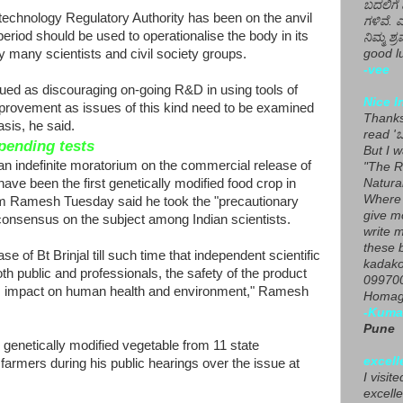
ಬದಲಿಗೆ 
technology Regulatory Authority has been on the anvil
ಗಳಿವೆ. 
eriod should be used to operationalise the body in its
ನಿಮ್ಮ ಶ್ರ
 many scientists and civil society groups.
good lu
-vee
ued as discouraging on-going R&D in using tools of
Nice I
provement as issues of this kind need to be examined
Thanks 
sis, he said.
read 'ಒ
 pending tests
But I 
n indefinite moratorium on the commercial release of
"The R
have been the first genetically modified food crop in
Natura
Where 
am Ramesh Tuesday said he took the "precautionary
give m
consensus on the subject among Indian scientists.
write m
these b
 of Bt Brinjal till such time that independent scientific
kadako
oth public and professionals, the safety of the product
099700
erm impact on human health and environment," Ramesh
Homage
-Kuma
Pune
e genetically modified vegetable from 11 state
excell
farmers during his public hearings over the issue at
I visit
excelle