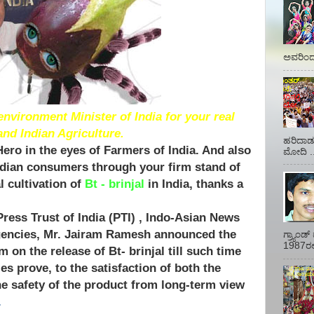
ಅವರಿಂದ 
 environment Minister of India for your real
nd Indian Agriculture.
ಹರಿದಾಡು
ro in the eyes of Farmers of India. And also
ಮೋದಿ ..
ndian consumers through your firm stand of
 cultivation of
Bt -
brinjal
in India, thanks a
ress Trust of India (PTI) , Indo-Asian News
gencies, Mr. Jairam Ramesh announced the
ಗ್ರ್ಯಾಂ
1987ರಲ್ಲ
 on the release of Bt- brinjal till such time
es prove, to the satisfaction of both the
he safety of the product from long-term view
.