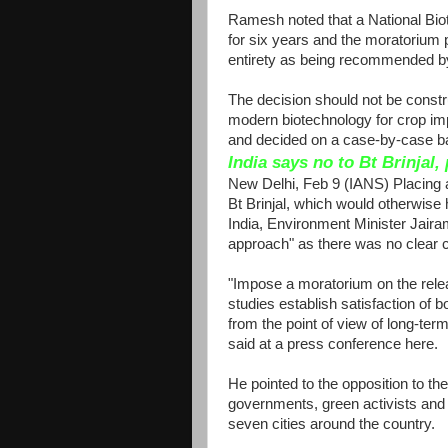
Ramesh noted that a National Bio
for six years and the moratorium p
entirety as being recommended by
The decision should not be constr
modern biotechnology for crop im
and decided on a case-by-case ba
India says no to Bt
Brinjal
,
New Delhi, Feb 9 (IANS) Placing a
Bt Brinjal, which would otherwise 
India, Environment Minister Jair
approach" as there was no clear 
"Impose a moratorium on the release
studies establish satisfaction of b
from the point of view of long-t
said at a press conference here.
He pointed to the opposition to th
governments, green activists and 
seven cities around the country.