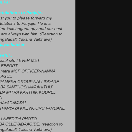
n Pai
tulations to Panjaje..
est you to please forward my
ulations to Panjaje. He is a
ted Yakshagana guy and our best
 are always with him. (Reaction to
ngaladalli Yaksha Vaibhava)
ijayashankar
seful..
seful site I EVER MET..
EFFORT ..
 mitra MCF OFFICER-NANNA
EAGUE
ARAMESH GROUP NALLIDDARE
BA SANTHOSHAVAAHITHU'
BA MITRA KARTHIK KODREL
A
HAYADAVARU.
 PARYAYA KKE NOORU VANDANE
U NEEDIDA PHOTO
A OLLEYADAAGIDE. (reaction to
ngaladalli Yaksha Vaibhava)