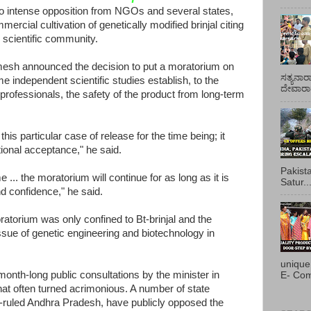
 to intense opposition from NGOs and several states,
rcial cultivation of genetically modified brinjal citing
 scientific community.
esh announced the decision to put a moratorium on
ಸತ್ಯನಾರ
time independent scientific studies establish, to the
ದೇವಾರಾಧ
 professionals, the safety of the product from long-term
this particular case of release for the time being; it
ional acceptance," he said.
Pakist
 ... the moratorium will continue for as long as it is
Satur..
nd confidence," he said.
atorium was only confined to Bt-brinjal and the
issue of genetic engineering and biotechnology in
unique
month-long public consultations by the minister in
E- Com
hat often turned acrimonious. A number of state
ruled Andhra Pradesh, have publicly opposed the