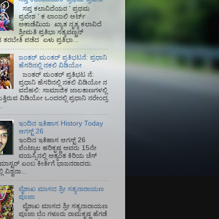
ಸಪ್ತ ಕಲಾವಿದೆಯರ ʼ ಪ್ರಥಮ
ಪ್ರವೇಶ ʼ ಕ ಲಾಂಜಲಿ ಆರ್ಟ್
ಅಕಾಡೆಮಿಯ‌ ಖ್ಯಾತ ನೃತ್ಯ ಕಲಾವಿದೆ
ಶ್ರೀಮತಿ ಪ್ರತಿಭಾ ಸತ್ಯವಣ್ಣನ್
ತರಬೇತಿ ಪಡೆದ ಏಳು ಪ್ರತಿಭಾ...
ಜಂತರ್ ಮಂತರ್ ಪ್ರತಿಭಟನೆ: ಪ್ರಧಾನಿ
ಹೆಸರಿನಲ್ಲಿ ನಕಲಿ ವಿಡಿಯೋ
ಜಂತರ್ ಮಂತರ್ ಪ್ರತಿಭಟ ನೆ:
ಪ್ರಧಾನಿ ಹೆಸರಿನಲ್ಲಿ ನಕಲಿ ವಿಡಿಯೋ ನ
ವದೆಹಲಿ: ಸಾಮಾಜಿಕ ಜಾಲತಾಣಗಳಲ್ಲಿ
ತ್ತಿರುವ ವಿಡಿಯೋ ಒಂದರಲ್ಲಿ ಪ್ರಧಾನಿ ನರೇಂದ್ರ
.
ಇಂದಿನ ಇತಿಹಾಸ History Today
ಆಗಸ್ಟ್ 26
ಇಂದಿನ ಇತಿಹಾಸ ಆಗಸ್ಟ್ 26
ಪೆಂಟ್ಯಾಲ ಹರಿಕೃಷ್ಣ ಅವರು 15ನೇ
ವಯಸ್ಸಿನಲ್ಲಿ ಅತ್ಯಂತ ಕಿರಿಯ ಚೆಸ್
ಡ್ ಮಾಸ್ಟರ್ ಎಂಬ ಕೀರ್ತಿಗೆ ಭಾಜನರಾದರು.
ಿ ವಿಶ್ವನಾ...
ವೈಶಾಖ ಮಾಸದ ಶ್ರೀ ಸತ್ಯನಾರಾಯಣ
ಪೂಜಾ
ವೈಶಾಖ ಮಾಸದ ಶ್ರೀ ಸತ್ಯನಾರಾಯಣ
ಪೂಜಾ ಬೆಂ ಗಳೂರು ರಾಮಕೃಷ್ಣ ಹೆಗಡೆ