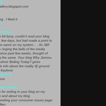
NI
gallery.blogspot.com
g.. I liked it
h
le Info..
 bit busy, couldn’t read your blog
a few days, but had made a point to
he same on my system..... As J&K
s ringing the bells of the media
since past few weeks, thought of
g the same. Your blog Why Jammu
shmir Boiling Today? gives
le info about the reality @ ground
n Kashmir.
yak G M
,
ore
mer Issues.
.
 for writing in your blog on my
n and about my blog.
 visiting your consumer issues page
ften.