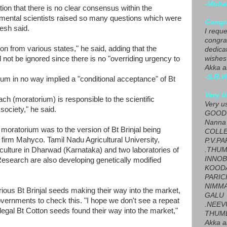
-Moha
ion that there is no clear consensus within the
nmental scientists raised so many questions which were
Congra
esh said.
I requ
congrat
n from various states," he said, adding that the
dedica
 not be ignored since there is no "overriding urgency to
wishes
Akka a
-S.R.V
ium in no way implied a "conditional acceptance" of Bt
Very U
oach (moratorium) is responsible to the scientific
Very u
ociety," he said.
GOOD 
Nanna
e moratorium was to the version of Bt Brinjal being
COLL
irm Mahyco. Tamil Nadu Agricultural University,
P.V.P
iculture in Dharwad (Karnataka) and two laboratories of
.THUM
INNOB
 Research are also developing genetically modified
KOOD
PARIC
NIMMA
rious Bt Brinjal seeds making their way into the market,
GALU
vernments to check this. "I hope we don't see a repeat
.NEEV
legal Bt Cotton seeds found their way into the market,"
THUMB
Akka a