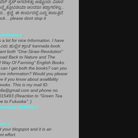
ವೆಬ್ ಸೈಟ್ ಆಗಬೇಕಿತ್ತು.ಅಷ್ಟೊಂದು ವಿಚಾರ
ಎನ್ಸೈಕ್ಲೋಪಿಡಿಯಾ ಅಂದರೂ ತಪ್ಪಾಗಲಿಕಿಲ್ಲ...
ಮ , ಶ್ರದ್ಧೆ, ಈ ಕಾರ್ಯದಲ್ಲಿ ಎದ್ದು ಕಾಣುತ್ತಿದೆ.
ck... please dont stop it
nformation.
.
a lot for nice Information. I have
ಂದು ಹುಲ್ಲಿನ ಕ್ರಾಂತಿ' kannada book.
want both "One-Straw Revolution"
oad Back to Nature and The
l Way Of Farming" English Books.
can I get both the books? can you
ore information? Would you please
e if you know about availibility
ooks. This is my mail ID:
lla@gmail.com and phone no.
15493 (Reaction to "Green Tea
 to Fukuoka": )
rswamy (ಕುಕೂಊ..)
ent..1
ed your blogspot and it is an
nt effort.