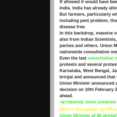
If allowed it would have bee
India. India has already al
But farmers, particularly 
including pest problem, tho
disease free.
In this backdrop, massive 
also from Indian Scientists
parties and others. Union 
nationwide consultation me
Even the last
consultation 
protests and several protes
Karnataka, West Bengal, J
brinjal and announced that t
Union Minister announced a
decision on 10th February 
ahead.
-
NETHRAKERE UDAYA SHANKARA
Here is the reports by PTI 
Union Minister of Bt-brinja