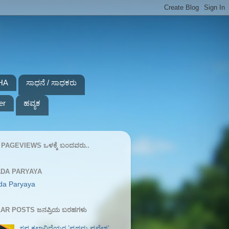
HA
ಸಾಧನೆ / ಸಾಧಕರು
er
ಹವ್ಯಕ
PAGEVIEWS ಒಳಕ್ಕೆ ಬಂದವರು..
DA PARYAYA
da Paryaya
AR POSTS ಜನಪ್ರಿಯ ಬರಹಗಳು
ಸಪ್ತ ಕಲಾವಿದೆಯರ ʼಪ್ರಥಮ ಪ್ರವೇಶʼ