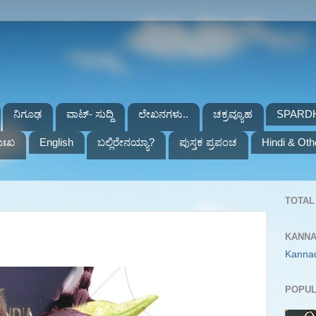
ನಿಗೂಢ
ವಾಟ್- ಸುದ್ದಿ
ಲೇಖನಗಳು..
ಚಕ್ರವ್ಯೂಹ
SPARD
ುಃಖ
English
ಬಲ್ಲಿರೇನಯ್ಯಾ?
ಪುಸ್ತಕ ಪ್ರಪಂಚ
Hindi & Oth
TOTAL 
KANNA
Kanna
POPUL