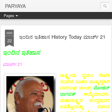
PARYAYA
Pages
MAR
ಇಂದಿನ ಇತಿಹಾಸ History Today ಮಾರ್ಚ್ 21
22
ಇಂದಿನ ಇತಿಹಾಸ
ಮಾರ್ಚ್ 21
ರಾಷ್ಟ್ರೀಯ ಸ್ವಯಂ ಸೇವಕ
ಸಂಘದ ನೂತನ ಮುಖ್ಯಸ್ಥರಾಗಿ
(ಸರಸಂಘ ಚಾಲಕ)
ಮೋಹನ್
ಭಾಗವತ್
ಆಯ್ಕೆಯಾದರು.
ಮಹಾರಾಷ್ಟ್ರದ ಚಂದ್ರಪುರದ
ಐವತ್ತೊಂಬತ್ತು ವರ್ಷದ