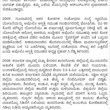
ಭಾಗವತ್ ಪಶುವೈದ್ಯರು. ತಮ್ಮ ಎಳೆಯ ವಯಸ್ಸಿನಲ್ಲೇ ಆರ್‌ಎಸ್‌ಎಸ್‌ನ ಪ್ರಚಾರಕರಾಗಿ
ಸೇರಿಕೊಂಡಿದ್ದರು.
2009: ಗುಜರಾತಿನಲ್ಲಿ ಆಕರ ಕೋಶಗಳ ಸಂಶೋಧನಾ ಸಂಸ್ಥೆ ಸ್ಥಾಪನೆಯ
ಯೋಜನೆಯನ್ನು ಅಪೊಲೊ ಆಸ್ಪತ್ರೆ ಸಮೂಹ ಗಾಂಧಿನಗರದಲ್ಲಿ ಘೋಷಿಸಿತು. ರೂ 60
ಕೋಟಿ ಮೌಲ್ಯದ ಯೋಜನೆಯು ಈ ವರ್ಷಾಂತ್ಯಕ್ಕೆ ಪೂರ್ಣಗೊಳ್ಳುವ ನಿರೀಕ್ಷೆ ಇದೆ. ಈ
ಯೋಜನೆಗಾಗಿ ಆರೋಗ್ಯ ಕಾಳಜಿಯ ಉದ್ದೇಶದ ಅಪೊಲೊ ಸಮೂಹವು ಆಕರ ಕೋಶ
ಚಿಕಿತ್ಸೆಯಲ್ಲಿ ಪರಿಣತಿ ಪಡೆದ ಅಮೆರಿಕ ಮೂಲದ 'ಸ್ಟೆಮ್‌ಸೈಟ್' ಕಂಪೆನಿ ಜತೆ ಒಪ್ಪಂದ
ಮಾಡಿಕೊಂಡಿದೆ. ಅಹಮದಾಬಾದಿನ ಹೊರವಲಯದಲ್ಲಿ ಕೆಡಿಲಾ ಫಾರ್ಮಾಸ್ಯೂಟಿಕಲ್ಸ್
ಫ್ಯಾಕ್ಟರಿಯ ಬಳಿ 12 ಎಕರೆಗಳಷ್ಟು ಜಾಗದಲ್ಲಿ ಸಂಶೋಧನಾ ಸೌಲಭ್ಯ ತಲೆ ಎತ್ತಲಿದೆ
ಎಂದು ಅಪೊಲೊ ಆಸ್ಪತ್ರೆ ಸಮೂಹದ ಅಧ್ಯಕ್ಷ ಪ್ರತಾಪ್ ಸಿ.ರೆಡ್ಡಿ ತಿಳಿಸಿದರು.
2008: ಕರ್ನಾಟಕ ರಾಜ್ಯದಲ್ಲಿ ಮತ್ತು ಕೇರಳದ ಕಾಸರಗೋಡು ಜಿಲ್ಲೆಯಲ್ಲಿ ಮುಂದುವರೆದ
ಅಕಾಲಿಕ ಮಳೆಗೆ ಮೂವರು ಬಲಿಯಾಗಿ, ಕೆಲವೆಡೆ ಬೆಳೆ ಹಾನಿ ಸಂಭವಿಸಿತು.
ಬಂಗಾಳಕೊಲ್ಲಿಯಲ್ಲಿ ಸಮುದ್ರ ಮಟ್ಟದಿಂದ ಕೇವಲ 3.6 ಕಿ.ಮೀ. ಎತ್ತರದಲ್ಲಿ ವಾಯುಭಾರ
ಕುಸಿತ ಉಂಟಾಗಿ ಕರ್ನಾಟಕದ ವಿವಿಧೆಡೆ ವ್ಯಾಪಕವಾಗಿ ಮಳೆಯಾಯಿತು. ದಕ್ಷಿಣ ಕನ್ನಡ
ಜಿಲ್ಲೆಯ ಮೂಡುಬಿದಿರೆಯಲ್ಲಿ ಅತಿ ಹೆಚ್ಚು 6 ಸೆಂಟಿಮೀಟರ್ ಮಳೆ ಬಿದ್ದಿತು.
ಚಿಕ್ಕಮಗಳೂರು, ಶಿವಮೊಗ್ಗ, ಉಡುಪಿ, ಉತ್ತರ ಕನ್ನಡ, ಮೈಸೂರು, ಮಂಡ್ಯ, ಕೊಡಗು,
ಚಾಮರಾಜನಗರ ಜಿಲ್ಲೆಯ ಹಲವೆಡೆ ಉತ್ತಮ ಮಳೆಯಾಯಿತು. ಚಿತ್ರದುರ್ಗ ಜಿಲ್ಲೆಯ
ಹಿರಿಯೂರು ತಾಲ್ಲೂಕಿನ ಬ್ಯಾರಮಡು ಗ್ರಾಮದಲ್ಲಿ ಮನೆ ಮಾಳಿಗೆ ಕುಸಿದು ಒಬ್ಬರು
ಮೃತರಾದರು. ಗುಲ್ಬರ್ಗ ಜಿಲ್ಲೆಯ ಆಳಂದ ತಾಲ್ಲೂಕಿನಲ್ಲಿ ದನ ಕಾಯಲು ಹೋಗಿದ್ದ
ಬಾಲಕನೊಬ್ಬ ಸಿಡಿಲಿಗೆ ಬಲಿಯಾದ. ಕಾಸರಗೋಡು ಜಿಲ್ಲೆ ಕುಂಬಳೆಯ ಕೋಟೆಕಾರಿನಲ್ಲಿ
ಸಿಡಿಲು ಬಡಿದು ಅಧ್ಯಾಪಕರೊಬ್ಬರು ಮೃತರಾದರು.