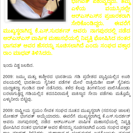
ಭಾಗವತ್ ಪಶುವೈದ್ಯರು. ತಮ್ಮ
ಎಳೆಯ ವಯಸ್ಸಿನಲ್ಲೇ
ಆರ್‌ಎಸ್‌ಎಸ್‌ನ ಪ್ರಚಾರಕರಾಗಿ
ಸೇರಿಕೊಂಡಿದ್ದರು. ಈವರೆಗೆ
ಮುಖ್ಯಸ್ಥರಾಗಿದ್ದ ಕೆ.ಎಸ್.ಸುದರ್ಶನ್ ಅವರು ನಾಗಪುರದಲ್ಲಿ ನಡೆದ
ಆರ್‌ಎಸ್‌ಎಸ್ ವಾರ್ಷಿಕ ಮಹಾಸಭೆಯಲ್ಲಿ ನಿವೃತ್ತಿ ಘೋಷಿಸಿದ ನಂತರ
ಭಾಗವತ್ ಅವರ ಹೆಸರನ್ನು ಸೂಚಿಸಲಾಗಿದೆ ಎಂದು ಸಂಘದ ವಕ್ತಾರ
ರಾಂ ಮಾಧವ್ ತಿಳಿಸಿದರು.
ಇಂದು ವಿಶ್ವ ಜಲದಿನ.
2009: ಜಮ್ಮು ಮತ್ತು ಕಾಶ್ಮೀರದ ಭಾರತೀಯ ಗಡಿ ಪ್ರದೇಶದ ವ್ಯಾಪ್ತಿಯಲ್ಲಿನ ಊರಿ
ವಲಯದಲ್ಲಿ ಭಾರತೀಯ ಸೈನಿಕರ ಪಡೆಗಳ ಮೇಲೆ ರಾತ್ರಿಯಿಡೀ ಪಾಕ್ ಸೈನಿಕರು
ಯದ್ವಾತದ್ವಾ ಗುಂಡಿನ ದಾಳಿ ನಡೆಸಿದರು. ಕಳೆದ ಕೆಲವು ತಿಂಗಳಿನಿಂದ ಪಾಲಿಸಿಕೊಂಡು
ಬರಲಾಗುತ್ತಿದ್ದ ಗಡಿಯಲ್ಲಿನ ಕದನವಿರಾಮಕ್ಕೆ ಪಾಕಿಸ್ಥಾನ ಸೇನಾ ಪಡೆಗಳು ಮತ್ತೊಮ್ಮೆ
ಎಳ್ಳುನೀರು ಬಿಟ್ಟವು.
2009: ರಾಷ್ಟ್ರೀಯ ಸ್ವಯಂ ಸೇವಕ ಸಂಘದ ನೂತನ ಮುಖ್ಯಸ್ಥರಾಗಿ (ಸರಸಂಘ ಚಾಲಕ)
ಮೋಹನ್ ಭಾಗವತ್ ಆಯ್ಕೆಯಾದರು. ಈವರೆಗೆ ಮುಖ್ಯಸ್ಥರಾಗಿದ್ದ ಕೆ.ಎಸ್.ಸುದರ್ಶನ್
ಅವರು ನಾಗಪುರದಲ್ಲಿ ನಡೆದ ಆರ್‌ಎಸ್‌ಎಸ್ ವಾರ್ಷಿಕ ಮಹಾಸಭೆಯಲ್ಲಿ ನಿವೃತ್ತಿ
ಘೋಷಿಸಿದ ನಂತರ ಭಾಗವತ್ ಅವರ ಹೆಸರನ್ನು ಸೂಚಿಸಲಾಗಿದೆ ಎಂದು ಸಂಘದ ವಕ್ತಾರ
ರಾಂ ಮಾಧವ್ ತಿಳಿಸಿದರು. ಮಹಾರಾಷ್ಟ್ರದ ಚಂದ್ರಪುರದ ಐವತ್ತೊಂಬತ್ತು ವರ್ಷದ