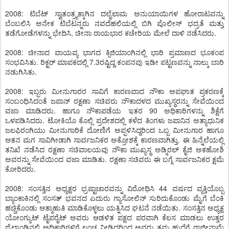
2008: ಟಿಬೆಟ್ ಸ್ವಾತಂತ್ರ್ಯಕ್ಕಾಗಿನ ದಲೈಲಾಮ ಅನುಯಾಯಿಗಳ ಹೋರಾಟವನ್ನು
ಬೆಂಬಲಿಸಿ ಅನೇಕ ಟಿಬೆಟನ್ನರು ನವದೆಹಲಿಯಲ್ಲಿ ಬಿಗಿ ಪೊಲೀಸ್ ಭದ್ರತೆ ಮತ್ತು
ತಡೆಗೋಡೆಗಳನ್ನು ಭೇದಿಸಿ, ಚೀನಾ ರಾಯಭಾರ ಕಚೇರಿಯ ಮೇಲೆ ದಾಳಿ ನಡೆಸಿದರು.
2008: ಚೀನಾದ ವಾಯವ್ಯ ಭಾಗದ ಕ್ಸಿಜಿಯಾಂಗಿನಲ್ಲಿ ಭಾರಿ ಪ್ರಮಾಣದ ಭೂಕಂಪ
ಸಂಭವಿಸಿತು. ರಿಕ್ಟರ್ ಮಾಪಕದಲ್ಲಿ 7.3ರಷ್ಟಿದ್ದ ಕಂಪನವು ಇಡೀ ಪಟ್ಟಣವನ್ನು ನಾಲ್ಕು ಬಾರಿ
ನಡುಗಿಸಿತು.
2008: ಇಬ್ಬರು ಮೀನುಗಾರರ ಸಾವಿಗೆ ಕಾರಣವಾದ ನೌಕಾ ಅಪಘಾತ ಪ್ರಕರಣಕ್ಕೆ
ಸಂಬಂಧಿಸಿದಂತೆ ಜಪಾನ್ ರಕ್ಷಣಾ ಸಚಿವರು ನೌಕಾದಳದ ಮುಖ್ಯಸ್ಥರನ್ನು ಸೇವೆಯಿಂದ
ವಜಾ ಮಾಡಿದರು. ಹಾಗೂ ನೌಕಾಪಡೆಯ ಇತರ 90 ಅಧಿಕಾರಿಗಳನ್ನು ಶಿಕ್ಷೆಗೆ
ಒಳಪಡಿಸಿದರು. ಟೋಕಿಯೊ ಕೊಲ್ಲಿ ಪ್ರದೇಶದಲ್ಲಿ ಕಳೆದ ತಿಂಗಳು ಜಪಾನಿನ ಅತ್ಯಾಧುನಿಕ
ಜಲಫಿರಂಗಿಯು ಮೀನುಗಾರಿಕೆ ದೋಣಿಗೆ ಅಪ್ಪಳಿಸಿದ್ದರಿಂದ ಒಬ್ಬ ಮೀನುಗಾರ ಹಾಗೂ
ಆತನ ಮಗ ಸಾವಿಗೀಡಾಗಿ ಸಾರ್ವಜನಿಕರ ಅಕ್ರೋಶಕ್ಕೆ ಕಾರಣವಾಗಿತ್ತು. ಈ ಹಿನ್ನೆಲೆಯಲ್ಲಿ
ತನಿಖೆ ನಡೆಸಿದ ರಕ್ಷಣಾ ಸಚಿವಾಲಯವು ನೌಕಾ ಮುಖ್ಯಸ್ಥ ಅಡ್ಮಿರಲ್ ಕೈಜಿ ಅಕಹೋಶಿ
ಅವರನ್ನು ಸೇವೆಯಿಂದ ವಜಾ ಮಾಡಿತು. ರಕ್ಷಣಾ ಸಚಿವರು ಈ ಬಗ್ಗೆ ಸಾರ್ವಜನಿಕರ ಕ್ಷಮೆ
ಕೋರಿದರು.
2008: ಸಂಸತ್ತಿನ ಅಧ್ಯಕ್ಷರ ಭ್ರಷ್ಟಾಚಾರವನ್ನು ವಿರೋಧಿಸಿ 44 ವರ್ಷದ ವ್ಯಕ್ತಿಯೊಬ್ಬ
ಬ್ಯಾಂಕಾಕಿನಲ್ಲಿ ಸಂಸತ್ ಭವನದ ಎದುರು ಗ್ಯಾಸೋಲಿನ್ ಸುರಿದುಕೊಂಡು ಮೈಗೆ ಬೆಂಕಿ
ಹಚ್ಚಿಕೊಂಡು ಆತ್ಮಾಹುತಿ ಮಾಡಿಕೊಳ್ಳಲು ಯತ್ನಿಸಿದ ಘಟನೆ ನಡೆಯಿತು. ಸಂಸತ್ತಿನ ಅಧ್ಯಕ್ಷ
ಯೋಂಗ್ಯುಟ್ ಟೈಪರೈಟ್ ಅವರು ಆಡಳಿತ ಪಕ್ಷದ ಪರವಾಗಿ ಕೆಲಸ ಮಾಡಲು ಉತ್ತರ
ಥೈಲ್ಯಾಂಡಿನಲ್ಲಿ ಅಧಿಕಾರಿಗಳಿಗೆ ಲಂಚ ನೀಡಿದ್ದರಿಂದ ಅವರು ತಮ್ಮ ಹುದ್ದೆಗೆ ರಾಜೀನಾಮೆ