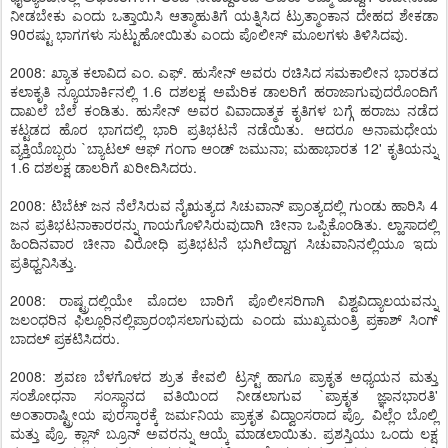
ನೀಡಬೇಕು ಎಂದು ಒತ್ತಾಯಿಸಿ ಆತ್ಮಾಹುತಿಗೆ ಯತ್ನಿಸಿದ ಟ್ರುತ್ಮಾಂಕಾನ ದೇಹದ ಶೇಕಡಾ
90ರಷ್ಟು ಭಾಗಗಳು ಸುಟ್ಟುಹೋಯಿತು ಎಂದು ಪೊಲೀಸ್ ಮೂಲಗಳು ತಿಳಿಸಿದವು.
2008: ಖ್ಯಾತ ಕಲಾವಿದ ಎಂ. ಎಫ್. ಹುಸೇನ್ ಅವರು ರಚಿಸಿದ ಸಮಕಾಲೀನ ಭಾರತದ
ಕಲಾಕೃತಿ ನ್ಯೂಯಾರ್ಕಿನಲ್ಲಿ 1.6 ದಶಲಕ್ಷ ಅಮೆರಿಕ ಡಾಲರಿಗೆ ಹರಾಜಾಗುವುದರೊಂದಿಗೆ
ದಾಖಲೆ ಬೆಲೆ ಕಂಡಿತು. ಹುಸೇನ್ ಅವರ ವಿವಾದಾತ್ಮಕ ಕೃತಿಗಳ ಬಗ್ಗೆ ಹರಾಜು ನಡೆದ
ಕಟ್ಟಡದ ಹೊರ ಭಾಗದಲ್ಲಿ ಭಾರಿ ಪ್ರತಿಭಟನೆ ನಡೆಯಿತು. ಆದರೂ ಅನಾಮಧೇಯ
ವ್ಯಕ್ತಿಯೊಬ್ಬರು `ಬ್ಯಾಟಲ್ ಆಫ್ ಗಂಗಾ ಆಂಡ್ ಜಮುನಾ; ಮಹಾಭಾರತ 12' ಕೃತಿಯನ್ನು
1.6 ದಶಲಕ್ಷ ಡಾಲರಿಗೆ ಖರೀದಿಸಿದರು.
2008: ಟಿಬೆಟ್ ಜನ ನೆಲೆಸಿರುವ ನೈಋತ್ಯದ ಸಿಚುವಾನ್ ಪ್ರಾಂತ್ಯದಲ್ಲಿ ಗುಂಡು ಹಾರಿಸಿ 4
ಜನ ಪ್ರತಿಭಟನಾಕಾರರನ್ನು ಗಾಯಗೊಳಿಸಿರುವುದಾಗಿ ಚೀನಾ ಒಪ್ಪಿಕೊಂಡಿತು. ಲ್ಹಾಸಾದಲ್ಲಿ
ಹಿಂದಿನವಾರ ಚೀನಾ ವಿರೋಧಿ ಪ್ರತಿಭಟನೆ ಭುಗಿಲೆದ್ದಾಗ ಸಿಚುವಾನಿನಲ್ಲಿಯೂ ಇದು
ಪ್ರತಿಧ್ವನಿಸಿತ್ತು.
2008: ರಾಷ್ಟ್ರದಲ್ಲಿಯೇ ಮೊದಲ ಬಾರಿಗೆ ಪೊಲೀಸರಿಗಾಗಿ ವಿಶ್ವವಿದ್ಯಾಲಯವನ್ನು
ಜಲಂಧರಿನ ಫಿಲ್ಲೂರಿನಲ್ಲಿಪ್ರಾರಂಭಿಸಲಾಗುವುದು ಎಂದು ಮುಖ್ಯಮಂತ್ರಿ ಪ್ರಕಾಶ್ ಸಿಂಗ್
ಬಾದಲ್ ಪ್ರಕಟಿಸಿದರು.
2008: ಶ್ರವಣ ಬೆಳಗೊಳದ ಶ್ರುತ ಕೇವಲಿ ಟ್ರಸ್ಟ್ ಹಾಗೂ ಪ್ರಾಕೃತ ಅಧ್ಯಯನ ಮತ್ತು
ಸಂಶೋಧನಾ ಸಂಸ್ಥಾನದ ವತಿಯಿಂದ ನೀಡಲಾಗುವ `ಪ್ರಾಕೃತ ಜ್ಞಾನಭಾರತಿ'
ಅಂತಾರಾಷ್ಟ್ರೀಯ ಪುರಸ್ಕಾರಕ್ಕೆ ಜರ್ಮನಿಯ ಪ್ರಾಕೃತ ವಿದ್ವಾಂಸರಾದ ಪ್ರೊ. ವಿಲ್ಲೆಂ ಬೊಲ್ಲಿ
ಮತ್ತು ಪ್ರೊ. ಕ್ಲಾಸ್ ಬ್ರೂನ್ ಅವರನ್ನು ಆಯ್ಕೆ ಮಾಡಲಾಯಿತು. ಪ್ರಶಸ್ತಿಯು ಒಂದು ಲಕ್ಷ