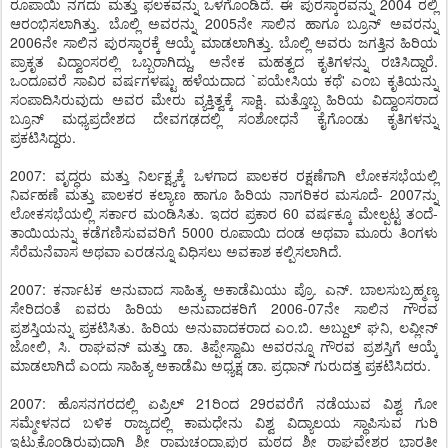
ರೂಪಾಯಿ ನಗದು ಮತ್ತು ಫಲಕವನ್ನು ಒಳಗೊಂಡಿದೆ. ಈ ಪುರಸ್ಕಾರವನ್ನು 2004 ರಲ್ಲಿ
ಆರಂಭಿಸಲಾಗಿತ್ತು. ಬೊಲ್ಲಿ ಅವರನ್ನು 2005ನೇ ಸಾಲಿನ ಹಾಗೂ ಬ್ರೂನ್ ಅವರನ್ನು
2006ನೇ ಸಾಲಿನ ಪುರಸ್ಕಾರಕ್ಕೆ ಆಯ್ಕೆ ಮಾಡಲಾಗಿತ್ತು. ಬೊಲ್ಲಿ ಅವರು ಜಗತ್ತಿನ ಹಿರಿಯ
ಪ್ರಾಕೃತ ವಿದ್ವಾಂಸರಲ್ಲಿ ಒಬ್ಬರಾಗಿದ್ದು, ಅನೇಕ ಮಹತ್ವದ ಕೃತಿಗಳನ್ನು ರಚಿಸಿದ್ದಾರೆ.
ಒಂದೂವರೆ ಸಾವಿರ ವರ್ಷಗಳಷ್ಟು ಹಳೆಯದಾದ `ಪಯೇಸಿಯ ಕಥೆ' ಎಂಬ ಕೃತಿಯನ್ನು
ಸಂಪಾದಿಸಿರುವುದು ಅವರ ಮೇರು ವ್ಯಕ್ತಿತ್ವಕ್ಕೆ ಸಾಕ್ಷಿ. ಮತ್ತೊಬ್ಬ ಹಿರಿಯ ವಿದ್ವಾಂಸರಾದ
ಬ್ರೂನ್ ಮಧ್ಯಪ್ರದೇಶದ ದೇವಗಢದಲ್ಲಿ ಸಂಶೋಧನೆ ಕೈಗೊಂಡು ಕೃತಿಗಳನ್ನು
ಪ್ರಕಟಿಸಿದ್ದರು.
2007: ವೃದ್ಧರು ಮತ್ತು ನಿರ್ಲಕ್ಷ್ಯಕ್ಕೆ ಒಳಗಾದ ಪಾಲಕರ ರಕ್ಷಣೆಗಾಗಿ ಲೋಕಸಭೆಯಲ್ಲಿ
ನಿರ್ವಹಣೆ ಮತ್ತು ಪಾಲಕರ ಕಲ್ಯಾಣ ಹಾಗೂ ಹಿರಿಯ ನಾಗರಿಕರ ಮಸೂದೆ- 2007ನ್ನು
ಲೋಕಸಭೆಯಲ್ಲಿ ಸರ್ಕಾರ ಮಂಡಿಸಿತು. ಇದರ ಪ್ರಕಾರ 60 ವರ್ಷಕ್ಕೂ ಮೇಲ್ಪಟ್ಟ ತಂದೆ-
ತಾಯಿಯನ್ನು ಕಡೆಗಣಿಸುವವರಿಗೆ 5000 ರೂಪಾಯಿ ದಂಡ ಅಥವಾ ಮೂರು ತಿಂಗಳು
ಸೆರೆಮನೆವಾಸ ಅಥವಾ ಎರಡನ್ನೂ ವಿಧಿಸಲು ಅವಕಾಶ ಕಲ್ಪಿಸಲಾಗಿದೆ.
2007: ಕರ್ನಾಟಕ ಅನುವಾದ ಸಾಹಿತ್ಯ ಅಕಾಡೆಮಿಯು ಪ್ರೊ. ಎನ್. ಬಾಲಸುಬ್ರಹ್ಮಣ್ಯ
ಸೇರಿದಂತೆ ಐವರು ಹಿರಿಯ ಅನುವಾದಕರಿಗೆ 2006-07ನೇ ಸಾಲಿನ ಗೌರವ
ಪ್ರಶಸ್ತಿಯನ್ನು ಪ್ರಕಟಿಸಿತು. ಹಿರಿಯ ಅನುವಾದಕರಾದ ಎಂ.ಬಿ. ಅಬ್ದುಲ್ ಘನಿ, ಲವ್ಲೀನ್
ಜೋಲಿ, ಸಿ. ರಾಘವನ್ ಮತ್ತು ಡಾ. ತಿಪ್ಪೇಸ್ವಾಮಿ ಅವರನ್ನೂ ಗೌರವ ಪ್ರಶಸ್ತಿಗೆ ಆಯ್ಕೆ
ಮಾಡಲಾಗಿದೆ ಎಂದು ಸಾಹಿತ್ಯ ಅಕಾಡೆಮಿ ಅಧ್ಯಕ್ಷ ಡಾ. ಪ್ರಧಾನ್ ಗುರುದತ್ತ ಪ್ರಕಟಿಸಿದರು.
2007: ಹೊಸನಗರದಲ್ಲಿ ಏಪ್ರಿಲ್ 21ರಿಂದ 29ರವರೆಗೆ ನಡೆಯುವ ವಿಶ್ವ ಗೋ
ಸಮ್ಮೇಳನದ ಬಳಿಕ ರಾಜ್ಯದಲ್ಲಿ ಕಾಮಧೇನು ವಿಶ್ವ ವಿದ್ಯಾಲಯ ಸ್ಥಾಪಿಸುವ ಗುರಿ
ಇಟ್ಟುಕೊಂಡಿರುವುದಾಗಿ ಶ್ರೀ ರಾಮಚಂದ್ರಾಪುರ ಮಠದ ಶ್ರೀ ರಾಘವೇಶ್ವರ ಭಾರತೀ